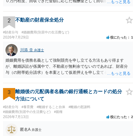
０万円程度、回収できた金額に応じた報酬金として回収額の１０％か
ら２０％程度が設定されていることがあります。訴訟に移行する場合
には、追加着手金や日当、実費が発生することもあります。 もっと
も、証拠が十分にあるか、相手方の住所・勤務先が分かるか、慰謝料
2
不動産の財産保全処分
額、離婚の有無、交渉で終わるか訴訟まで見込むかによって、費用は
変わり得ます。依頼前に、交渉だけの場合、訴訟になった場合、回収
#財産分与
#婚姻費用(別居中の生活費など)
できなかった場合の費用を確認しておくとよいでしょう。 弁護士選び
2026年7月29日
役にたった
1
では、不貞慰謝料案件の経験が相応にあるか、費用体系が明確か、見
通しを過度に楽観的に言い過ぎないか、質問に具体的に答えてくれる
川添 圭
弁護士
か、連絡方法（メール、電話、弁護士直接か事務局員を介するかな
婚姻費用を債務名義として強制競売を申し立てる方法もあり得ます
ど）や対応スピードが合うかを確認するとよいと思います。いずれに
が、離婚訴訟が係属中で、不動産が無剰余でないのであれば、財産分
しましても、弁護士への相談・依頼にあたっては、証拠資料、夫と相
与（の附帯処分請求）を本案として仮差押えを申し立てる（法的には
手方の関係、相手方の氏名・住所等、夫婦関係への影響、離婚予定の
審判前保全処分の扱いになるので管轄は家庭裁判所）という方法も考
有無など事実関係をよく整理して相談されることをお勧めいたしま
えられます。弁護士へ依頼しているのであれば、担当弁護士とよく相
す。
談してください。
3
離婚後の元配偶者名義の銀行通帳とカードの処分
方法について
#財産分与
#養育費
#離婚すること自体
#離婚の慰謝料
#婚姻費用(別居中の生活費など)
#親権
2026年7月13日
役にたった
2
匿名A
弁護士