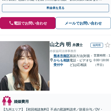
士による無料相談をご利用ください。
料金表を見る
電話でお問い合わせ
メールでお問い合わせ
山之内 明
弁護士
福岡県
赤坂協同法律事務所
営業時間：1
熊本市南区
面談方法(対面・
からも相談
電話・ビデオな
0:00~18:00
受付中
ど)は応相談
（平日）
婚姻費用
【九州エリア】【初回相談無料】不貞の慰謝料請求／財産分与／DV・