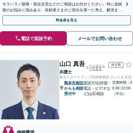
モラハラ／親権・面会交流などのご相談はお任せください。特に金銭
面のお悩みに強みあり。依頼者さまのご意向を第一に考え、解決まで
サポート【子連れ相談】【休日相談可】
料金表を見る
電話で面談予約
メールでお問い合わせ
山口 真吾
埼玉県
インタビュ
ーを見る
弁護士
東京スタートアップ法律事務所 さいたま支店
営業時間：0
熊本市南区
面談方法(対面・
からも相談
電話・ビデオな
6:30~22:00
受付中
ど)は応相談
（平日）
婚姻費用