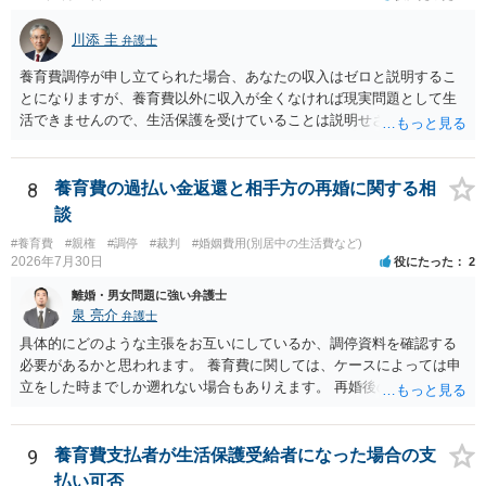
ます。
川添 圭
弁護士
養育費調停が申し立てられた場合、あなたの収入はゼロと説明するこ
とになりますが、養育費以外に収入が全くなければ現実問題として生
活できませんので、生活保護を受けていることは説明せざるを得ない
可能性が高いと思います。 ただ、「生活保護を受けていたら養育費は
もらえなくなる」わけではありません。むしろ生活保護受給世帯で
も、養育費請求権があるならそれを行使すべきというのが国の基本的
8
養育費の過払い金返還と相手方の再婚に関する相
な考え方ですので、養育費を貰わないことの方が問題になります。た
談
だし、養育費を受領した場合には収入申告して保護費が調整（養育費
#養育費
#親権
#調停
#裁判
#婚姻費用(別居中の生活費など)
相当部分は支給額から控除）されますので、保護費を含めた総収入が
2026年7月30日
役にたった
2
増えるわけではないことが多いと思います（なお、現在相手方から養
育費を受領しているのであれば、ケースワーカーへ収入申告をしてお
離婚・男女問題に強い弁護士
られるはずです）。 生活保護の事実を明かしたくないという理由で裁
泉 亮介
弁護士
判外の合意で養育費の減額を合意するという方法も一応は考えられま
具体的にどのような主張をお互いにしているか、調停資料を確認する
すが、裁判所が関与しない当事者間の合意では、役所が減額そのもの
必要があるかと思われます。 養育費に関しては、ケースによっては申
あるいは減額幅の妥当性等を問題にする場合があるため、できれば減
立をした時までしか遡れない場合もありえます。 再婚後の相手方の行
額調停での解決が望ましいと思います。 生活保護世帯であれば、法テ
動がどのようなものであったのかも重要であるため、相手が再婚後の
ラスを利用して弁護士へ依頼することも考えられるでしょう（最終的
養育費に関するやりとり等があればそちらについても確認する必要が
には立替えを受けた弁護士費用等の償還が免除されるからです）。
あるでしょう。 公開相談の場での回答よりも個別に弁護士にご相談さ
9
養育費支払者が生活保護受給者になった場合の支
れることをお勧めいたします。
払い可否