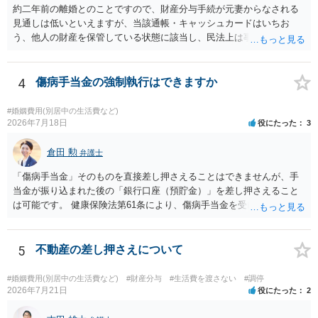
約二年前の離婚とのことですので、財産分与手続が元妻からなされる
見通しは低いといえますが、当該通帳・キャッシュカードはいちお
う、他人の財産を保管している状態に該当し、民法上は事務管理（597
条）が成立しているとはいえます。 現実に問題になることはさほど考
えにくくとも、表だってのお答えとしては元妻の了解なく処分するこ
とはできないというお答えになってしまいます。
4
傷病手当金の強制執行はできますか
#婚姻費用(別居中の生活費など)
2026年7月18日
役にたった
3
倉田 勲
弁護士
「傷病手当金」そのものを直接差し押さえることはできませんが、手
当金が振り込まれた後の「銀行口座（預貯金）」を差し押さえること
は可能です。 健康保険法第61条により、傷病手当金を受け取る権利は
「差押禁止債権」と定められています。 たとえ婚姻費用や養育費とい
った扶養義務に基づく特別な請求であっても、健康保険組合や協会け
んぽに対して「夫に支払われる予定の傷病手当金をこちらに回してほ
5
不動産の差し押さえについて
しい」と直接差し押さえることは法律上できません。 一方で指定口座
に振り込まれた（着金した）瞬間、それは手当金ではなく「預金債
#婚姻費用(別居中の生活費など)
#財産分与
#生活費を渡さない
#調停
権」という扱いになります。 裁判所を介して銀行口座に対して差押命
2026年7月21日
役にたった
2
令を出す場合、銀行側は口座内のお金が傷病手当金なのか他の資金な