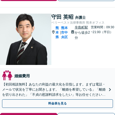
守田 英昭
弁護士
ベリーベスト法律事務所 熊本オフィス
辛島町駅
営業時間：09:30
熊
熊本
~21:00（平日）
本
市中
から徒歩2
|
県
央区
分
婚姻費用
【初回相談無料】あなたの利益の最大化を目指します。まずは電話・
メールで状況を丁寧にお聞きします。「離婚を希望している」「離婚
を切り出された」「不貞の慰謝料請求をしたい」等お任せください。
【リーズナブルな料金設定】
料金表を見る