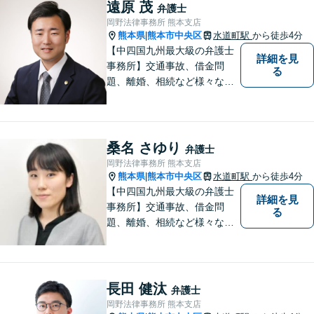
未来が明るくなるよう全力で
遠原 茂
弁護士
サポートいたします【初回相
岡野法律事務所 熊本支店
談無料】【子連れ相談可】
熊本県
熊本市中央区
水道町駅
から徒歩4分
|
【中四国九州最大級の弁護士
詳細を見
事務所】交通事故、借金問
る
題、離婚、相続など様々な問
題について、「何度でも無
料」の相談を行っています！
まずはお気軽にご相談くださ
い！
桑名 さゆり
弁護士
岡野法律事務所 熊本支店
熊本県
熊本市中央区
水道町駅
から徒歩4分
|
【中四国九州最大級の弁護士
詳細を見
事務所】交通事故、借金問
る
題、離婚、相続など様々な問
題について、「何度でも無
料」の相談を行っています！
まずはお気軽にご相談くださ
い！
長田 健汰
弁護士
岡野法律事務所 熊本支店