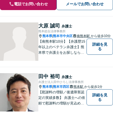
電話でお問い合わせ
メールでお問い合わせ
大原 誠司
弁護士
熊本総合法律事務所
熊本県
熊本市中央区
南熊本駅
から徒歩10分
|
【南熊本駅10分】【弁護歴15
詳細を見
年以上のベテラン弁護士】熊
る
本県で弁護士をお探しなら、
まずはご連絡ください！離婚
／借金／刑事事件／相続な
ど、幅広い法律問題に精通し
ています。皆様にとって一番
田中 裕司
弁護士
のパートナーとなれるよう、
弁護士法人田中ひろし法律事務所
精一杯取り組ませていただき
熊本県
熊本市西区
熊本駅
から徒歩1分
|
ます。
【慰謝料の増額／後遺障害認
詳細を見
定の実績多数】 弁護士への依
る
頼で慰謝料の増額が見込めま
す【破産・任意整理・個人再