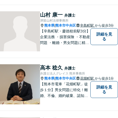
生に対応】ご希望に沿った債
務整理をご提案【遺産相続の
ノウハウ多数】相続手続きか
山村 康一
弁護士
ら遺言書までトータルサポー
津留山村法律事務所
ト【JR熊本駅から徒歩1分】
熊本県
熊本市中央区
辛島町駅
から徒歩3分
|
【辛島町駅・慶徳校前駅3分】
詳細を見
企業法務 ・損害保険 ・不動産
る
問題 ・離婚・男女問題に精通
した弁護士が迅速に対応いた
します。お困りの方は、お気
軽にご相談ください。
高本 稔久
弁護士
弁護士法人グレイス 熊本事務所
熊本県
熊本市中央区
花畑町駅
から徒歩1分
|
【熊本市電車「花畑町駅」徒
詳細を見
歩１分】男女問題に特化！離
る
婚、不倫、婚約破棄、認知、
金銭問題など。豊富な経験を
活かし、柔軟に対応すること
が可能です。ご依頼者さまの