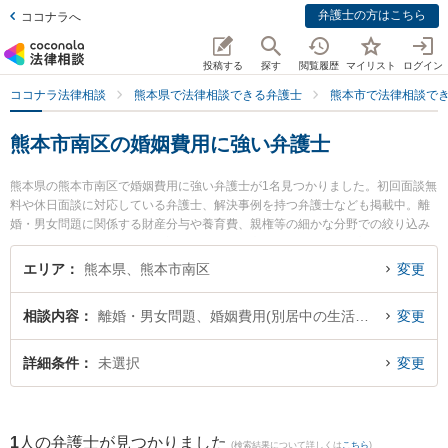
弁護士の方はこちら
ココナラへ
投稿する
探す
閲覧履歴
マイリスト
ログイン
ココナラ法律相談
熊本県で法律相談できる弁護士
熊本市で法律相談で
熊本市南区の婚姻費用に強い弁護士
熊本県の熊本市南区で婚姻費用に強い弁護士が1名見つかりました。初回面談無
料や休日面談に対応している弁護士、解決事例を持つ弁護士なども掲載中。離
婚・男女問題に関係する財産分与や養育費、親権等の細かな分野での絞り込み
検索もでき便利です。特に田迎法律事務所の髙瀬 真哉弁護士のプロフィール情
報や弁護士費用、強みなどが注目されています。『熊本市南区で土日や夜間に
エリア
熊本県、熊本市南区
変更
発生した婚姻費用のトラブルを今すぐに弁護士に相談したい』『婚姻費用のト
ラブル解決の実績豊富な近くの弁護士を検索したい』『初回相談無料で婚姻費
相談内容
離婚・男女問題、婚姻費用(別居中の生活費など)
変更
用を法律相談できる熊本市南区内の弁護士に相談予約したい』などでお困りの
相談者さんにおすすめです。
詳細条件
未選択
変更
1
人の弁護士が見つかりました
(検索結果について詳しくは
こちら
)