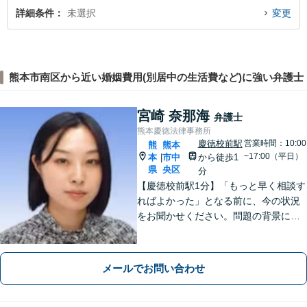
詳細条件
未選択
変更
熊本市南区から近い婚姻費用(別居中の生活費など)に強い弁護士
宮崎 奈那海
弁護士
熊本慶徳法律事務所
慶徳校前駅
営業時間：10:00
熊
熊本
~17:00（平日）
本
市中
から徒歩1
|
県
央区
分
【慶徳校前駅1分】「もっと早く相談す
ればよかった」となる前に、今の状況
をお聞かせください。問題の背景にも
目を向け、あなたの気持ちにしっかり
寄り添います。【WEB相談可能】【夜
間面談可】
メールでお問い合わせ