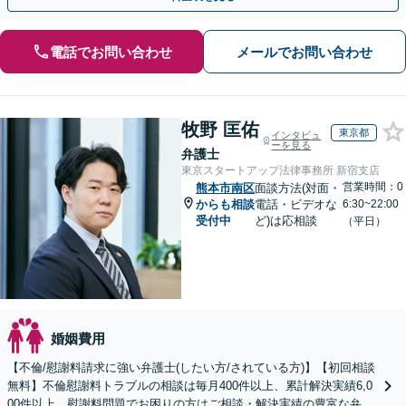
電話でお問い合わせ
メールでお問い合わせ
牧野 匡佑
東京都
インタビュ
ーを見る
弁護士
東京スタートアップ法律事務所 新宿支店
営業時間：0
熊本市南区
面談方法(対面・
からも相談
電話・ビデオな
6:30~22:00
受付中
ど)は応相談
（平日）
婚姻費用
【不倫/慰謝料請求に強い弁護士(したい方/されている方)】【初回相談
無料】不倫慰謝料トラブルの相談は毎月400件以上、累計解決実績6,0
00件以上。慰謝料問題でお困りの方はご相談・解決実績の豊富な弁護