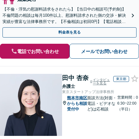
【不倫・浮気の慰謝料請求をされたら】【当日中の相談可(予約制)】
不倫問題の相談は毎月100件以上、慰謝料請求された側の交渉・解決
実績が豊富な法律事務所です。【不倫相談は初回0円】【電話相談で
ご契約まで対応可/来所不要】
料金表を見る
電話でお問い合わせ
メールでお問い合わせ
田中 杏奈
東京都
インタビュ
ーを見る
弁護士
東京スタートアップ法律事務所
営業時間：0
熊本市南区
面談方法(対面・
からも相談
電話・ビデオな
6:30~22:00
受付中
ど)は応相談
（平日）