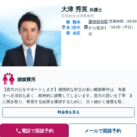
大津 秀英
弁護士
宮田総合法律事務所
慶徳校前駅
営業時間：09:00
熊
熊本
~18:00（平日）
本
市中
から徒歩1
|
県
央区
分
婚姻費用
【貴方の心をサポートします】感情的な対立が多い離婚事件は、考慮
すべき項目も多く、精神的に疲弊してしまいます。貴方の思いを丁寧
に聞き取り、希望する結果を獲得するために、日々細かく連携を取り
ながら貴方の新生活に向けた第一歩をサポートします。
料金表を見る
電話で面談予約
メールで面談予約