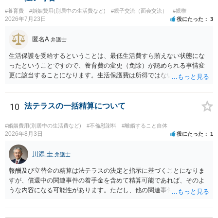
#養育費
#婚姻費用(別居中の生活費など)
#親子交流（面会交流）
#親権
2026年7月23日
役にたった
3
匿名A
弁護士
生活保護を受給するということは、最低生活費すら賄えない状態にな
ったということですので、養育費の変更（免除）が認められる事情変
更に該当することになります。生活保護費は所得ではないので、「保
護費から養育費を支払え」という結論にはなりません。ただ、実際に
支払った場合に返還請求権が認められたり役所から何らかのペナルテ
ィが課されたりするわけではなく、「残りのお金で自己責任で生活せ
10
法テラスの一括精算について
よ」ということになるので、生活保護を受給することになった時はす
みやかに合意のための話し合いあるいは調停申立てをすべきでしょ
#婚姻費用(別居中の生活費など)
#不倫慰謝料
#離婚すること自体
う。
2026年8月3日
役にたった
1
川添 圭
弁護士
報酬及び立替金の精算は法テラスの決定と指示に基づくことになりま
すが、償還中の関連事件の着手金を含めて精算可能であれば、そのよ
うな内容になる可能性があります。ただし、他の関連事件でも相手方
から金銭を取得できる場合には個別に考える場合もあります。個別事
情によって対応が違いますので、法テラスへお尋ねいただいた方が確