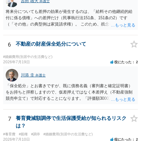
のかを区別しません。そのため、口座に残高があれば差し押さえるこ
吉田 雄大
弁護士
とができます。
将来分についても差押の効果が発生するのは、「給料その他継続的給
付に係る債権」への差押だけ（民事執行法151条、151条の2）です
（「その他」の典型例は家賃請求権）。 このため、残念ながらお答え
は否です。つまり、不動産を差し押さえた場合には、申立時までの分
のみが配当の対象です。
6
不動産の財産保全処分について
#婚姻費用(別居中の生活費など)
2026年7月19日
役にたった
2
川添 圭
弁護士
「保全処分」とお書きですが、既に債務名義（審判書と確定証明書）
をお持ちと拝察しますので、仮差押えではなく本差押え（不動産強制
競売申立て）で対応することになります。「評価額3000万、住宅ロー
ン1700万」であれば無剰余ではないため、債権者であるあなたが強制
執行による回収は可能ということになりますが、オーバーローンでな
い場合は住宅ローンの全額回収も可能であり（住宅ローン債権者は保
7
養育費減額調停で生活保護受給が知られるリスク
証会社から代位弁済を受け、保証会社が競売による売却代金から全額
は？
を回収することになる）、「一括返済の請求」は行わない（あるいは
#養育費
#親権
#調停
#婚姻費用(別居中の生活費など)
書面が送られるとしてもあくまで形式的なものになる）可能性があり
2026年7月10日
役にたった
2