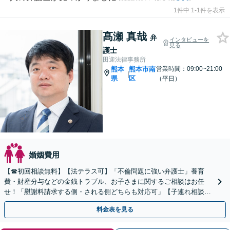
1件中 1-1件を表示
髙瀬 真哉
弁
インタビューを
見る
護士
田迎法律事務所
熊本
熊本市南
営業時間：09:00~21:00
|
県
区
（平日）
婚姻費用
【☎︎初回相談無料】【法テラス可】「不倫問題に強い弁護士」養育
費・財産分与などの金銭トラブル、お子さまに関するご相談はお任
せ！「慰謝料請求する側・される側どちらも対応可」【子連れ相談
可】【休日・夜間相談可】【駐車場あり】
料金表を見る