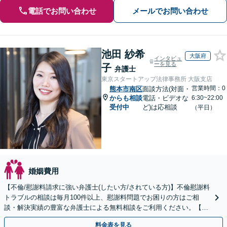
電話でお問い合わせ
メールでお問い合わせ
池田 紗希
大阪府
インタビュ
ーを見る
子
弁護士
東京スタートアップ法律事務所 大阪支店
営業時間：0
熊本市南区
面談方法(対面・
からも相談
電話・ビデオな
6:30~22:00
受付中
ど)は応相談
（平日）
婚姻費用
【不倫/慰謝料請求に強い弁護士(したい方/されている方)】不倫慰謝料
トラブルの相談は毎月100件以上、慰謝料問題でお困りの方はご相
談・解決実績の豊富な弁護士による無料相談をご利用ください。【不
倫相談は初回0円】【全国対応】
料金表を見る