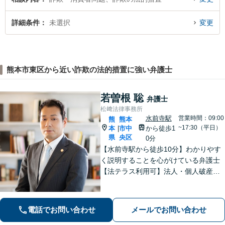
詳細条件
未選択
変更
熊本市東区から近い詐欺の法的措置に強い弁護士
若曽根 聡
弁護士
松﨑法律事務所
水前寺駅
営業時間：09:00
熊
熊本
~17:30（平日）
本
市中
から徒歩1
|
県
央区
0分
【水前寺駅から徒歩10分】わかりやす
く説明することを心がけている弁護士
【法テラス利用可】法人・個人破産申
立、遺言・相続、離婚・男女問題・刑
事事件などに力を入れています。迅速
対応でスムーズに解決できるよう尽力
電話でお問い合わせ
メールでお問い合わせ
します。