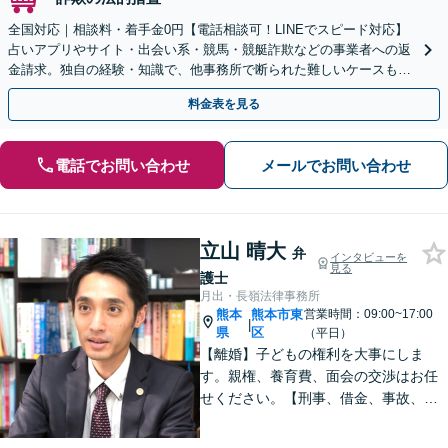
全国対応｜相談料・着手金0円【電話相談可！LINEでスピード対応】
占いアプリやサイト・出会い系・競馬・競艇詐欺などの事業者への返
金請求。独自の経験・知識で、他事務所で断られた難しいケースも解
決に導いた実績あり。まずはお気軽にご相談ください
料金表を見る
電話でお問い合わせ
メールでお問い合わせ
立山 晴大
弁
インタビューを
見る
護士
月出・長嶺法律事務所
熊本
熊本市東
営業時間：09:00~17:00
|
県
区
（平日）
【離婚】子どもの権利を大事にしま
す。親権、養育費、面会の交渉はお任
せください。【刑事、借金、事故、労
働】依頼者の気持ちに寄り添い解決を
目指します。示談交渉や調停の話し合