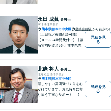
題について、「何度でも無
料」の相談を行っています！
まずはお気軽にご相談くださ
い！
永田 成眞
弁護士
河津法律事務所
熊本県
熊本市中央区
藤崎宮前駅
から徒歩3分
|
【土日祝／夜間面談可能】
詳細を見
【メール24時間受付中】【藤
る
崎宮前駅徒歩3分】熊本県内及
び周辺地域から法律相談受付
中です。交通事故・男女関係
等の問題から、刑事、経営者
の方の契約関係トラブルまで
北條 将人
弁護士
幅広くご相談いただいており
北條総合法律事務所
ます。お気軽にご相談くださ
熊本県
熊本市中央区
|
い。
話しやすい雰囲気づくりを心
詳細を見
がけています。お気持ちに寄
る
り添う丁寧なサポート。【借
金・債務整理】将来を見据え
た最善策をご提案【労働・雇
用】証拠集めから手厚くサポ