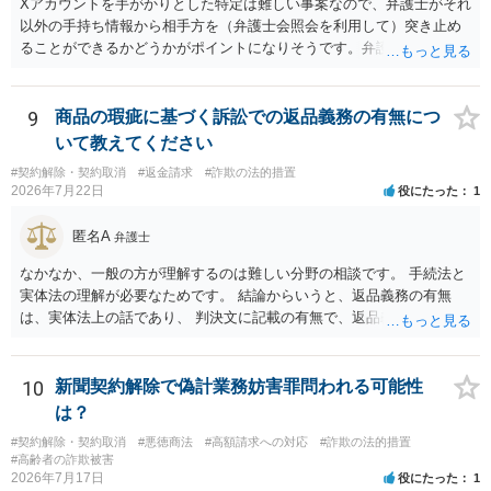
Xアカウントを手がかりとした特定は難しい事案なので、弁護士がそれ
以外の手持ち情報から相手方を（弁護士会照会を利用して）突き止め
ることができるかどうかがポイントになりそうです。弁護士による調
査で特定が難しい可能性もあるため、警察への被害届出も同時進行さ
せることになるでしょう。見通しについては、実際の資料等を弁護士
に検討してもらう必要があると思います。弁護士費用は自由化されて
9
商品の瑕疵に基づく訴訟での返品義務の有無につ
いますので個別に確認いただく必要がありますが、そもそも回収でき
いて教えてください
るかどうかが問題になり得る事案であり、被害額の規模からみると、
#契約解除・契約取消
#返金請求
#詐欺の法的措置
仮に回収できたとしても弁護士費用を差し引いた実質回収分はかなり
2026年7月22日
役にたった
1
少なくなる可能性もあるように思います。
匿名A
弁護士
なかなか、一般の方が理解するのは難しい分野の相談です。 手続法と
実体法の理解が必要なためです。 結論からいうと、返品義務の有無
は、実体法上の話であり、 判決文に記載の有無で、返品義務の有無が
左右されることはありません。 ただし、「原告は被告に対し商品を返
品せよ」と判決文に書かれていなくても、 全額支払い判決の前提とし
て、契約不適合責任を理由に契約を解除してれば、 原状回復義務とし
10
新聞契約解除で偽計業務妨害罪問われる可能性
て、相談者さんは、商品の返品義務を負うことになります。 ただし、
は？
訴訟上何等かの形で、返品義務の有無が争われ争点化していたが、 結
#契約解除・契約取消
#悪徳商法
#高額請求への対応
#詐欺の法的措置
論として、返品義務が存在しないというような判断が判決理由中で下
#高齢者の詐欺被害
されていれば、 相手は返品請求を再度主張できない可能性はあります
2026年7月17日
役にたった
1