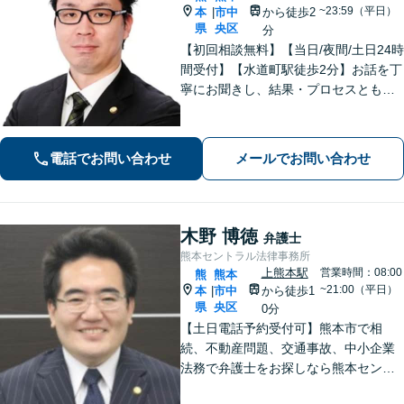
~23:59（平日）
本
市中
から徒歩2
|
県
央区
分
【初回相談無料】【当日/夜間/土日24時
間受付】【水道町駅徒歩2分】お話を丁
寧にお聞きし、結果・プロセスともに
ご満足していただけるサービスを提供
いたします。
電話でお問い合わせ
メールでお問い合わせ
木野 博徳
弁護士
熊本セントラル法律事務所
上熊本駅
営業時間：08:00
熊
熊本
~21:00（平日）
本
市中
から徒歩1
|
県
央区
0分
【土日電話予約受付可】熊本市で相
続、不動産問題、交通事故、中小企業
法務で弁護士をお探しなら熊本セント
ラル法律事務所(Tel: 096-288-2193)