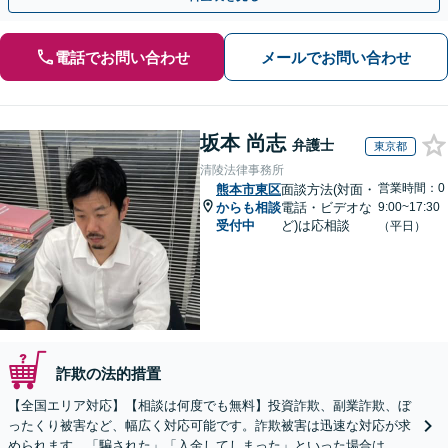
電話でお問い合わせ
メールでお問い合わせ
坂本 尚志
弁護士
東京都
清陵法律事務所
営業時間：0
熊本市東区
面談方法(対面・
からも相談
電話・ビデオな
9:00~17:30
受付中
ど)は応相談
（平日）
詐欺の法的措置
【全国エリア対応】【相談は何度でも無料】投資詐欺、副業詐欺、ぼ
ったくり被害など、幅広く対応可能です。詐欺被害は迅速な対応が求
められます。「騙された」「入金してしまった」といった場合は、お