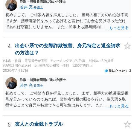
詐欺・消費者問題に強い弁護士
若井 亮
弁護士
初めまして。 ご相談内容を拝見しました。 当時の相手方の内心は不明
ですが、携帯電話代を払ってあげると言われてお金を受け取っただけ
であれば窃盗になりません。 また、民事上も贈与契約に該当すると思
われるところ、返済の義務はありません。 これ以上のやり取りをせ
ず、可能であればブロックをするようにしてください。 ご不安であれ
ば、最寄りの警察署に相談をしても良いかもしれません。 以上、ご参
4
出会い系での交際詐欺被害、身元特定と返金請求
考になれば幸いです。
の方法は？
#本名・住所・電話番号が不明
#マッチングアプリ詐欺
#詐欺の法的措置
#内容証明作成送付
#少額訴訟の相談・依頼
#200万円以上
2026年7月17日
役にたった
3
詐欺・消費者問題に強い弁護士
若井 亮
弁護士
初めまして。 ご相談内容を拝見しました。 まず、相手方の携帯電話番
号が分かっているのであれば、契約者情報の照会を行い、住民票を取
得することで身元を特定できる可能性はあります。 ただ、他人名義の
携帯電話であるなどした場合には特定に結びつけることは難しいとこ
ろです。 LINEについても、詐欺の事案であれば照会できる可能性はあ
りますが、携帯電話の番号を経由する方法より難しくなります。 身元
5
友人との金銭トラブル
を特定した後は、返金の理屈があるかどうかを確認していきます。 基