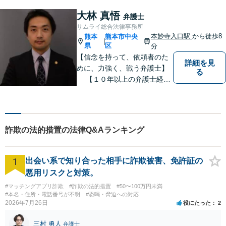
ート。企業からのご相談も承
大林 真悟
弁護士
ります【交通事故】弁護士費
サムライ総合法律事務所
用特約の利用可【夜間・休日
本妙寺入口駅
から徒歩8
熊本
熊本市中央
|
面談可】
県
区
分
【信念を持って、依頼者のた
詳細を見
めに、力強く、戦う弁護士】
る
【１０年以上の弁護士経
験】 【①交通事故、②離婚
等の男女トラブル、③顧問弁
護の３つの分野に力を注ぐ弁
護士】
詐欺の法的措置の法律Q&Aランキング
1
出会い系で知り合った相手に詐欺被害、免許証の
悪用リスクと対策。
#マッチングアプリ詐欺
#詐欺の法的措置
#50〜100万円未満
#本名・住所・電話番号が不明
#恐喝・脅迫への対応
2026年7月26日
役にたった
2
三村 勇人
弁護士