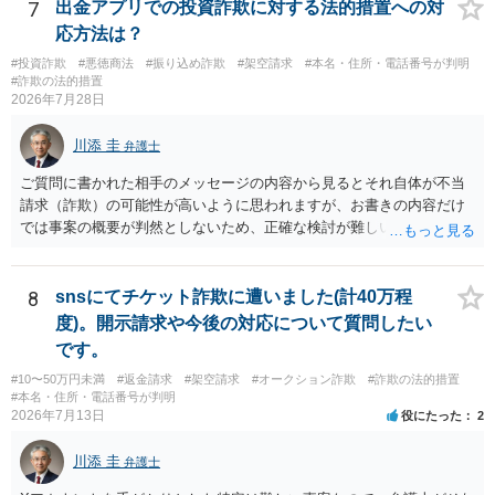
7
出金アプリでの投資詐欺に対する法的措置への対
応方法は？
#投資詐欺
#悪徳商法
#振り込め詐欺
#架空請求
#本名・住所・電話番号が判明
#詐欺の法的措置
2026年7月28日
川添 圭
弁護士
ご質問に書かれた相手のメッセージの内容から見るとそれ自体が不当
請求（詐欺）の可能性が高いように思われますが、お書きの内容だけ
では事案の概要が判然としないため、正確な検討が難しいです。例え
ば、最寄りの消費生活センターや自治体の無料法律相談等で、実際の
画面を見て貰いながらアドバイスう受けた方が確実です。
8
snsにてチケット詐欺に遭いました(計40万程
度)。開示請求や今後の対応について質問したい
です。
#10〜50万円未満
#返金請求
#架空請求
#オークション詐欺
#詐欺の法的措置
#本名・住所・電話番号が判明
2026年7月13日
役にたった
2
川添 圭
弁護士