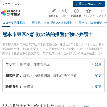
弁護士の方はこちら
ココナラへ
投稿する
探す
閲覧履歴
マイリスト
ログイン
ココナラ法律相談
熊本県で法律相談できる弁護士
熊本市で法律相談で
熊本市東区の詐欺の法的措置に強い弁護士
熊本県の熊本市東区で詐欺の法的措置に強い弁護士が2名見つかりました。初回
面談無料や休日面談に対応している弁護士なども掲載中。詐欺・消費者問題に
関係する投資詐欺や副業詐欺、FX詐欺等の細かな分野での絞り込み検索もでき
便利です。特に月出・長嶺法律事務所の立山 晴大弁護士や月出・長嶺法律事務
所の辻上 友男弁護士のプロフィール情報や弁護士費用、強みなどが注目されて
エリア
熊本県、熊本市東区
変更
います。『熊本市東区で土日や夜間に発生した詐欺の法的措置のトラブルを今
すぐに弁護士に相談したい』『詐欺の法的措置のトラブル解決の実績豊富な近
相談内容
詐欺・消費者問題、詐欺の法的措置
変更
くの弁護士を検索したい』『初回相談無料で詐欺の法的措置を法律相談できる
熊本市東区内の弁護士に相談予約したい』などでお困りの相談者さんにおすす
めです。
詳細条件
未選択
変更
2
人の弁護士が見つかりました
(検索結果について詳しくは
こちら
)