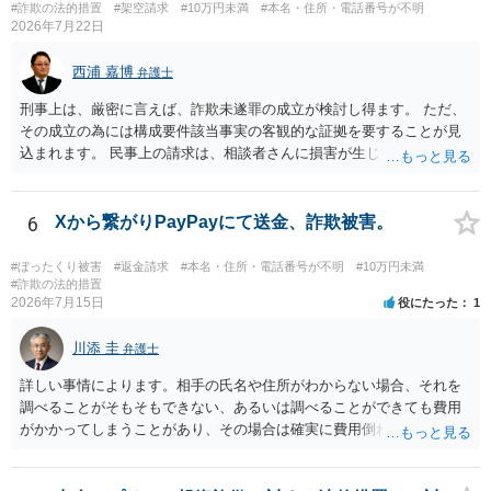
本的に贈与に該当する場合には返金請求ができません。 詐欺を含め、
#詐欺の法的措置
#架空請求
#10万円未満
#本名・住所・電話番号が不明
当方に返金の理屈があるかどうかを確認していきます。 さらに、渡し
2026年7月22日
た金額について、裏付けがあるかどうかも精査します。 上記を経て、
身元の特定、返金の理屈があると判断できるのであれば、まずは交渉
西浦 嘉博
弁護士
からスタートすることになるでしょう。 ご理解のとおり、詐欺である
刑事上は、厳密に言えば、詐欺未遂罪の成立が検討し得ます。 ただ、
ことの立証は簡単ではありません。 刑事事件化が出来るのであれば、
その成立の為には構成要件該当事実の客観的な証拠を要することが見
返金交渉で有利になる可能性がありますが、民事上の詐欺の立証以上
込まれます。 民事上の請求は、相談者さんに損害が生じていない以
に難しいところがあります。 こちらについては、一度、最寄りの警察
上、困難な様に思われます。 より詳細な事項についてお聞きになりた
署に被害相談をするようにしてください。 具体的な見通しに関して
い場合、最寄りの法律事務所での相談を検討ください。 上記、ご参考
は、証拠を拝見する必要があるため、直接弁護士にご相談された方が
ください。
6
Xから繋がりPayPayにて送金、詐欺被害。
良いかと思います。
#ぼったくり被害
#返金請求
#本名・住所・電話番号が不明
#10万円未満
#詐欺の法的措置
2026年7月15日
役にたった
1
川添 圭
弁護士
詳しい事情によります。相手の氏名や住所がわからない場合、それを
調べることがそもそもできない、あるいは調べることができても費用
がかかってしまうことがあり、その場合は確実に費用倒れになりそう
です（調査費用は相手に請求できないのが原則だからです）。