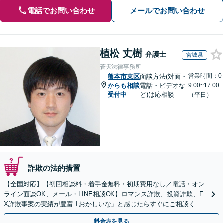
電話でお問い合わせ
メールでお問い合わせ
植松 丈樹
弁護士
宮城県
蒼天法律事務所
営業時間：0
熊本市東区
面談方法(対面・
からも相談
電話・ビデオな
9:00~17:00
受付中
ど)は応相談
（平日）
詐欺の法的措置
【全国対応】【初回相談料・着手金無料・初期費用なし／電話・オン
ライン面談OK、メール・LINE相談OK】ロマンス詐欺、投資詐欺、F
X詐欺事案の実績が豊富 ｢おかしいな」と感じたらすぐにご相談くだ
さい。
料金表を見る