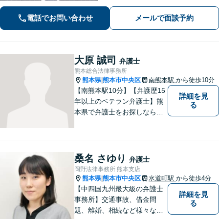
へ。【LINE公式アカウント24時間予約
受付可】【休日・夜間相談可】
電話でお問い合わせ
メールで面談予約
大原 誠司
弁護士
熊本総合法律事務所
熊本県
熊本市中央区
南熊本駅
から徒歩10分
|
【南熊本駅10分】【弁護歴15
詳細を見
年以上のベテラン弁護士】熊
る
本県で弁護士をお探しなら、
まずはご連絡ください！離婚
／借金／刑事事件／相続な
ど、幅広い法律問題に精通し
ています。皆様にとって一番
桑名 さゆり
弁護士
のパートナーとなれるよう、
岡野法律事務所 熊本支店
精一杯取り組ませていただき
熊本県
熊本市中央区
水道町駅
から徒歩4分
|
ます。
【中四国九州最大級の弁護士
詳細を見
事務所】交通事故、借金問
る
題、離婚、相続など様々な問