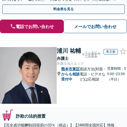
早めにご相談ください。【電話・メール・WEB相談可】
料金表を見る
電話でお問い合わせ
メールでお問い合わせ
浦川 祐輔
東京都
インタビュ
ーを見る
弁護士
弁護士法人エッグ
営業時間：0
熊本市東区
面談方法(対面・
からも相談
電話・ビデオな
0:00~23:59
受付中
ど)は応相談
（平日）
詐欺の法的措置
【完全成功報酬制(回収額の33％（税込）】【24時間全国対応】情報