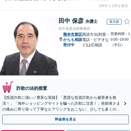
2件中 1-2件を表示
田中 保彦
弁護士
東京都
田中保彦法律事務所
営業時間：1
熊本市東区
面談方法(対面・
からも相談
電話・ビデオな
0:00~19:00
受付中
ど)は応相談
（平日）
詐欺の法的措置
【投資詐欺に強い／豊富な実績】「悪質な投資詐欺から被害者を救
済！」「海外ショッピングサイトを騙った詐欺に注意！」依頼者さま
の痛みに寄り添って丁寧なヒアリングをおこない、少しでも多くの返
金が得られるよう尽力します！
料金表を見る