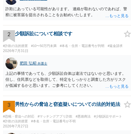
詐欺にあっている可能性があります。 連絡が取れないのであれば、警
察に被害届を提出されることをお勧めいたします。
2
少額訴訟について相談です
#詐欺の法的措置
#10〜50万円未満
#本名・住所・電話番号が判明
#返金請求
2026年7月31日
肥田 弘昭
弁護士
上記の事情であっても、少額訴訟自体は違法ではないかと思います。
但し、住民票などを取得して、特定をしっかりと調査した方がリスク
が低減するかと思います。ご参考にしてください。
3
男性からの脅迫と窃盗疑いについての法的対処法
#恐喝・脅迫への対応
#マッチングアプリ詐欺
#悪徳商法
#少額訴訟サポート
#詐欺の法的措置
#本名・住所・電話番号が不明
2026年7月27日