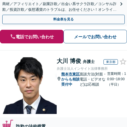
商材／アフィリエイト／副業詐欺／出会い系サクラ詐欺／コンサル詐
欺／投資詐欺／仮想通貨のトラブルは、お任せください！オンライン
のみで解決も可能！
料金表を見る
電話でお問い合わせ
メールでお問い合わせ
大川 博俊
弁護士
東京都
弁護士法人インサイト法律事務所
営業時間：1
熊本市東区
面談方法(対面・
からも相談
電話・ビデオな
0:00~18:00
受付中
ど)は応相談
（平日）
詐欺の法的措置