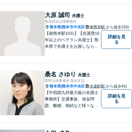
大原 誠司
弁護士
熊本総合法律事務所
熊本県
熊本市中央区
南熊本駅
から徒歩10分
|
【南熊本駅10分】【弁護歴15
詳細を見
年以上のベテラン弁護士】熊
る
本県で弁護士をお探しなら、
まずはご連絡ください！離婚
／借金／刑事事件／相続な
ど、幅広い法律問題に精通し
ています。皆様にとって一番
桑名 さゆり
弁護士
のパートナーとなれるよう、
岡野法律事務所 熊本支店
精一杯取り組ませていただき
熊本県
熊本市中央区
水道町駅
から徒歩4分
|
ます。
【中四国九州最大級の弁護士
詳細を見
事務所】交通事故、借金問
る
題、離婚、相続など様々な問
題について、「何度でも無
料」の相談を行っています！
まずはお気軽にご相談くださ
い！