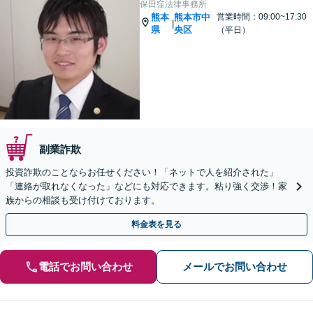
保田窪法律事務所
熊本
熊本市中
営業時間：09:00~17:30
|
県
央区
（平日）
副業詐欺
投資詐欺のことならお任せください！「ネットで人を紹介された」
「連絡が取れなくなった」などにも対応できます。粘り強く交渉！家
族からの相談も受け付けております。
料金表を見る
電話でお問い合わせ
メールでお問い合わせ