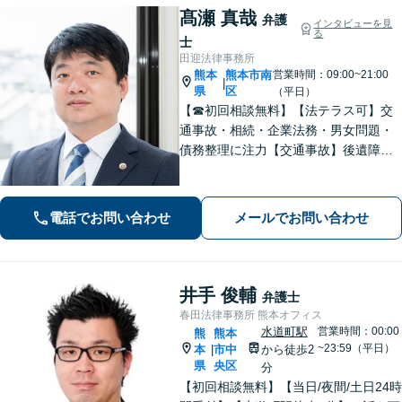
髙瀬 真哉
弁護
インタビューを見
る
士
田迎法律事務所
熊本
熊本市南
営業時間：09:00~21:00
|
県
区
（平日）
【☎︎初回相談無料】【法テラス可】交
通事故・相続・企業法務・男女問題・
債務整理に注力【交通事故】後遺障害
等級認定に詳しい！物損事故から重
症・死亡事故まで幅広く対応【相続】
もご相談ください【駐車場あり】
電話でお問い合わせ
メールでお問い合わせ
井手 俊輔
弁護士
春田法律事務所 熊本オフィス
水道町駅
営業時間：00:00
熊
熊本
~23:59（平日）
本
市中
から徒歩2
|
県
央区
分
【初回相談無料】【当日/夜間/土日24時