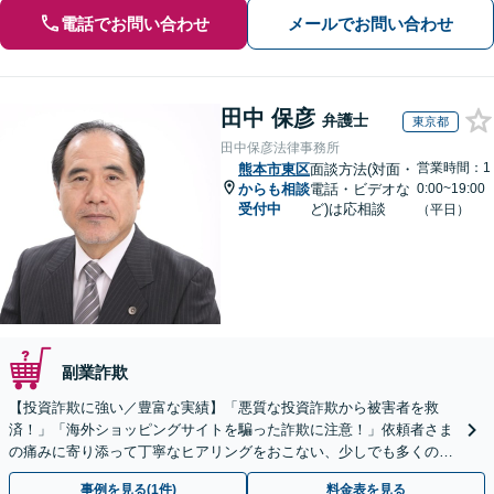
電話でお問い合わせ
メールでお問い合わせ
田中 保彦
弁護士
東京都
田中保彦法律事務所
営業時間：1
熊本市東区
面談方法(対面・
からも相談
電話・ビデオな
0:00~19:00
受付中
ど)は応相談
（平日）
副業詐欺
【投資詐欺に強い／豊富な実績】「悪質な投資詐欺から被害者を救
済！」「海外ショッピングサイトを騙った詐欺に注意！」依頼者さま
の痛みに寄り添って丁寧なヒアリングをおこない、少しでも多くの返
金が得られるよう尽力します！
事例を見る(1件)
料金表を見る