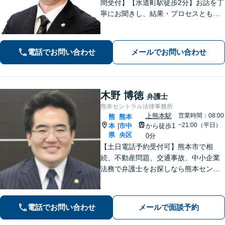
間受付】【水道町駅徒歩2分】お話を丁
寧にお聞きし、結果・プロセスともに
ご満足していただけるサービスを提供
いたします。
電話でお問い合わせ
メールでお問い合わせ
木野 博徳
弁護士
熊本セントラル法律事務所
上熊本駅
営業時間：08:00
熊
熊本
~21:00（平日）
本
市中
から徒歩1
|
県
央区
0分
【土日電話予約受付可】熊本市で相
続、不動産問題、交通事故、中小企業
法務で弁護士をお探しなら熊本セント
ラル法律事務所(Tel: 096-288-2193)
へ。【LINE公式アカウント24時間予約
受付可】【休日・夜間相談可】
電話でお問い合わせ
メールで面談予約