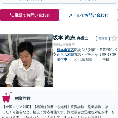
電話でお問い合わせ
メールでお問い合わせ
坂本 尚志
弁護士
東京都
清陵法律事務所
営業時間：0
熊本市東区
面談方法(対面・
からも相談
電話・ビデオな
9:00~17:30
受付中
ど)は応相談
（平日）
副業詐欺
【全国エリア対応】【相談は何度でも無料】投資詐欺、副業詐欺、ぼ
ったくり被害など、幅広く対応可能です。詐欺被害は迅速な対応が求
められます。「騙された」「入金してしまった」といった場合は、お