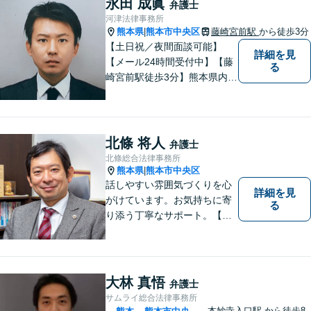
永田 成眞
弁護士
河津法律事務所
熊本県
熊本市中央区
藤崎宮前駅
から徒歩3分
|
【土日祝／夜間面談可能】
詳細を見
【メール24時間受付中】【藤
る
崎宮前駅徒歩3分】熊本県内及
び周辺地域から法律相談受付
中です。交通事故・男女関係
等の問題から、刑事、経営者
の方の契約関係トラブルまで
北條 将人
弁護士
幅広くご相談いただいており
北條総合法律事務所
ます。お気軽にご相談くださ
熊本県
熊本市中央区
|
い。
話しやすい雰囲気づくりを心
詳細を見
がけています。お気持ちに寄
る
り添う丁寧なサポート。【借
金・債務整理】将来を見据え
た最善策をご提案【労働・雇
用】証拠集めから手厚くサポ
ート。企業からのご相談も承
大林 真悟
弁護士
ります【交通事故】弁護士費
サムライ総合法律事務所
用特約の利用可【夜間・休日
本妙寺入口駅
から徒歩8