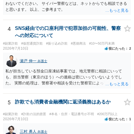
わないでください。 サイバー警察などは、ネットからでも相談できる
と思います。 以上、ご参考まで。
4
SNS経由での口座利用で犯罪加担の可能性、警察
への対応について
#副業詐欺
#仮想通貨詐欺
#振り込め詐欺
#悪徳商法
#10〜50万円未満
2026年7月10日
役にたった
2
瀬戸 伸一
弁護士
私が担当している預金口座凍結事案では、地元警察に相談にいって
も、担当警察（東京のほう）への連絡は密にいっていないようでし
た。 実際の処理は、警察署や相談を受けた警察官によってだいぶ変わ
ると思われます。 不安があれば、費用はかかりますが、警察対応につ
いて弁護士に依頼を検討されてください。
5
詐欺でも消費者金融機関に返済義務はあるか
#副業詐欺
#詐欺の法的措置
#本名・住所・電話番号が不明
#200万円以上
2026年7月10日
役にたった
1
三村 勇人
弁護士