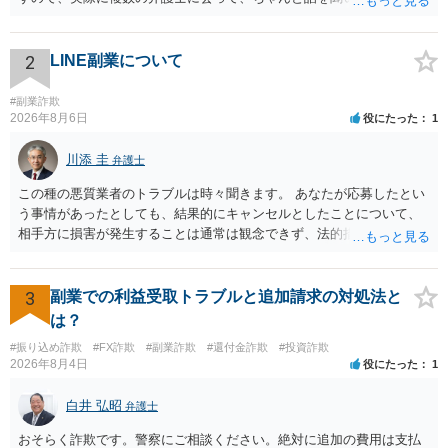
方、高圧的ではない方に相談した方が良いでしょう。その弁護士の方
はそもそも事案を把握できていないようですので、御相談の案件につ
いては弁護士として能力不足なのかもしれません。相手にしない方が
2
LINE副業について
良いと思います。ただ、仮想通貨詐欺の被害回復は現実的には難しい
かもしれません。
#副業詐欺
2026年8月6日
役にたった
1
川添 圭
弁護士
この種の悪質業者のトラブルは時々聞きます。 あなたが応募したとい
う事情があったとしても、結果的にキャンセルとしたことについて、
相手方に損害が発生することは通常は観念できず、法的措置を採って
も認められません。この種の言説は半ば脅しのようなものです。 ま
ず、最寄りの消費生活センターへ相談し、連絡を無視してよいかどう
かのアドバイスを受けられることをお勧めします。しつこいようであ
3
副業での利益受取トラブルと追加請求の対処法と
れば、弁護士へ依頼して警告してもらうことも必要になるかもしれま
は？
せん。
#振り込め詐欺
#FX詐欺
#副業詐欺
#還付金詐欺
#投資詐欺
2026年8月4日
役にたった
1
白井 弘昭
弁護士
おそらく詐欺です。警察にご相談ください。絶対に追加の費用は支払