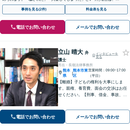
早めにご相談ください。【電話・メール・WEB相談可】
事例を見る(2件)
料金表を見る
電話でお問い合わせ
メールでお問い合わせ
立山 晴大
弁
インタビューを
見る
護士
月出・長嶺法律事務所
熊本
熊本市東
営業時間：09:00~17:00
|
県
区
（平日）
【離婚】子どもの権利を大事にしま
す。親権、養育費、面会の交渉はお任
せください。【刑事、借金、事故、労
働】依頼者の気持ちに寄り添い解決を
目指します。示談交渉や調停の話し合
いは豊富な経験あり。
電話でお問い合わせ
メールでお問い合わせ