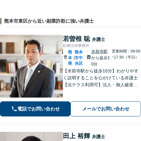
熊本市東区から近い副業詐欺に強い弁護士
若曽根 聡
弁護士
松﨑法律事務所
水前寺駅
営業時間：09:00
熊
熊本
~17:30（平日）
本
市中
から徒歩1
|
県
央区
0分
【水前寺駅から徒歩10分】わかりやす
く説明することを心がけている弁護士
【法テラス利用可】法人・個人破産申
立、遺言・相続、離婚・男女問題・刑
事事件などに力を入れています。迅速
対応でスムーズに解決できるよう尽力
電話でお問い合わせ
メールでお問い合わせ
します。
田上 裕輝
弁護士