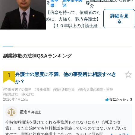
熊本
熊本市中央
|
面談可】
県
区
分
【信念を持って、依頼者のた
詳細を見
めに、力強く、戦う弁護士】
る
【１０年以上の弁護士経
験】 【①交通事故、②離婚
等の男女トラブル、③顧問弁
護の３つの分野に力を注ぐ弁
護士】
副業詐欺の法律Q&Aランキング
1
弁護士の態度に不満、他の事務所に相談すべき
か？
#詐欺被害での債務
#多重債務
#仮想通貨詐欺
#借金返済の相談・交渉
#副業詐欺
#FX詐欺
2026年7月15日
役にたった
3
匿名A
弁護士
今時無料相談を受けてくれる事務所もそれなりにあり（WEBで検
索）、また自治体でも無料相談を実施しているのではないかと思いま
すので、実際に複数の弁護士に会って、ちゃんと話を聞いてくれる