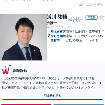
2件中 1-2件を表示
浦川 祐輔
東京都
インタビュ
ーを見る
弁護士
弁護士法人エッグ
営業時間：0
熊本市東区
面談方法(対面・
からも相談
電話・ビデオな
0:00~23:59
受付中
ど)は応相談
（平日）
副業詐欺
【完全成功報酬制(回収額の33％（税込）】【24時間全国対応】情報
商材／アフィリエイト／副業詐欺／出会い系サクラ詐欺／コンサル詐
欺／投資詐欺／仮想通貨のトラブルは、お任せください！オンライン
のみで解決も可能！
料金表を見る