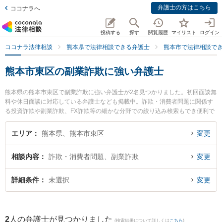
弁護士の方はこちら
ココナラへ
投稿する
探す
閲覧履歴
マイリスト
ログイン
ココナラ法律相談
熊本県で法律相談できる弁護士
熊本市で法律相談で
熊本市東区の副業詐欺に強い弁護士
熊本県の熊本市東区で副業詐欺に強い弁護士が2名見つかりました。初回面談無
料や休日面談に対応している弁護士なども掲載中。詐欺・消費者問題に関係す
る投資詐欺や副業詐欺、FX詐欺等の細かな分野での絞り込み検索もでき便利で
す。特に月出・長嶺法律事務所の立山 晴大弁護士や月出・長嶺法律事務所の辻
上 友男弁護士のプロフィール情報や弁護士費用、強みなどが注目されていま
エリア
熊本県、熊本市東区
変更
す。『熊本市東区で土日や夜間に発生した副業詐欺のトラブルを今すぐに弁護
士に相談したい』『副業詐欺のトラブル解決の実績豊富な近くの弁護士を検索
相談内容
詐欺・消費者問題、副業詐欺
変更
したい』『初回相談無料で副業詐欺を法律相談できる熊本市東区内の弁護士に
相談予約したい』などでお困りの相談者さんにおすすめです。
詳細条件
未選択
変更
2
人の弁護士が見つかりました
(検索結果について詳しくは
こちら
)