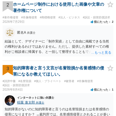
利用を目的とする」と判断される余地を残すため、一定の注意が必要
2
ホームページ制作における使用した画像や文章の
です。 また、広告収益の有無は、侵害判断に一定の影響を与える可能
著作権について
性がありますが、決定的要因ではありません。 パブリシティ権侵害の
#著作権侵害
#肖像権侵害
#商標権侵害
#法人・ビジネス
#訴訟・損害賠償請求
成否は、主に「専ら顧客吸引力の利用を目的とするか」という点で判
2026年7月29日
役にたった
2
断されます。広告収益があることは「商業的目的」を強く示す要素で
すが、それだけで直ちに侵害となるわけではありません。完全無償・
匿名A
弁護士
非営利であれば「表現の自由」「創作物」としての側面が強く評価さ
れる可能性があります。一方、広告収益がある場合は「商業利用」と
結論として、デザイナーに「制作実績」として自由に掲載できる当然
しての色彩が強まり、リスクが高まる可能性があります。 公開前に変
の権利があるわけではありません。ただし、提供した素材すべての権
更・確認しておく事項については、公開の場でアドバイスするにも限
利がご相談者に帰属する、と一括して整理することもできません。 ご
界があるかと思うので、資料等を持参の上、弁護士に相談されること
自身が撮影・執筆した写真や文章は、創作性があれば原則としてご自
も一つかと存じます。
身が著作権者です。 他方、ブランド名、文字主体のロゴ、商品情報、
短いキャッチコピー、販売コンセプトなどは、通常、著作物には当た
3
知的障害者と言う文言が名誉毀損か名誉感情の侵
りません。ただし、ロゴに独自の図形やイラスト等が含まれる場合に
害になるか教えてほしい。
は、その表現部分が著作物となる可能性があります。 また、人物写真
#誹謗中傷
#名誉毀損
#個人・プライベート
#被害者
#肖像権侵害
の著作権は撮影者に、肖像に関する権利は被写体本人に帰属します
#訴訟・損害賠償請求
（著作権法2条・17条）。 ウェブサイト全体に当然に著作権が生じる
2026年8月4日
役にたった
1
わけではありません。デザイナーが独自に制作したイラストやバナー
インターネットに強い弁護士
等は別として、一般的なレイアウトや配色、依頼者から提供された素
稲葉 進太郎
弁護士
材を希望に沿って配置した部分には、通常、著作物性は認められにく
いと考えられます。仮に具体的な画面構成の一部に創作性が認められ
知的障害がないのに知的障害者と言うのは名誉毀損または名誉感情の
ても、その権利は当該部分に限られ、ご相談者の写真や文章等を制作
侵害になりますか？ →裁判所では、名誉感情侵害とされることが多い