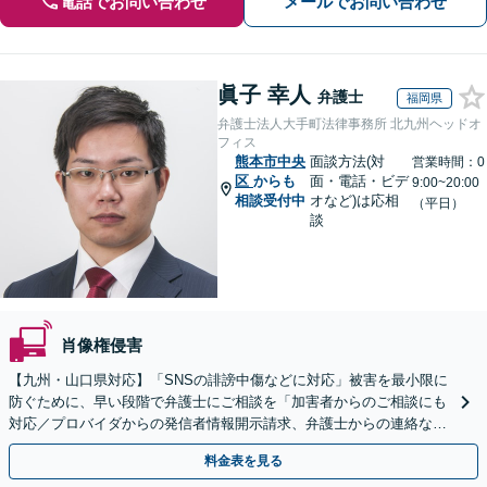
電話でお問い合わせ
メールでお問い合わせ
眞子 幸人
弁護士
福岡県
弁護士法人大手町法律事務所 北九州ヘッドオ
フィス
熊本市中央
面談方法(対
営業時間：0
区
からも
面・電話・ビデ
9:00~20:00
相談受付中
オなど)は応相
（平日）
談
肖像権侵害
【九州・山口県対応】「SNSの誹謗中傷などに対応」被害を最小限に
防ぐために、早い段階で弁護士にご相談を「加害者からのご相談にも
対応／プロバイダからの発信者情報開示請求、弁護士からの連絡な
ど」法人の風評被害対策にも対応【休日・夜間相談可】
料金表を見る