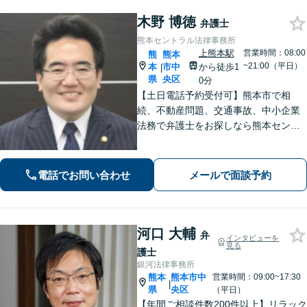
木野 博徳
弁護士
熊本セントラル法律事務所
上熊本駅
営業時間：08:00
熊
熊本
~21:00（平日）
本
市中
から徒歩1
|
県
央区
0分
【土日電話予約受付可】熊本市で相
続、不動産問題、交通事故、中小企業
法務で弁護士をお探しなら熊本セント
ラル法律事務所(Tel: 096-288-2193)
へ。【LINE公式アカウント24時間予約
受付可】【休日・夜間相談可】
電話でお問い合わせ
メールで面談予約
河口 大輔
弁
インタビューを
見る
護士
銀河法律事務所
熊本
熊本市中
営業時間：09:00~17:30
|
県
央区
（平日）
【年間ご相談件数200件以上】リラック