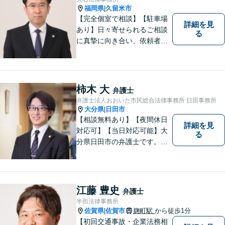
とに対応可能です！
福岡県
久留米市
|
【完全個室で相談】【駐車場
詳細を見
あり】日々寄せられるご相談
る
に真摯に向き合い、依頼者の
皆様の力となることを心がけ
ています。 事業の成長を目指
す法人・個人の方々には、経
営課題の解決に向けた最適な
柿木 大
弁護士
法的サポートを提供し、安定
弁護士法人おおいた市民総合法律事務所 日田事務所
した経営基盤の構築をお手伝
大分県
日田市
|
いいたします。
【相談無料あり】【夜間休日
詳細を見
対応可】【当日対応可能】大
る
分県日田市の弁護士です。離
婚・不動産・建築問題に注力
しています。是非一度ご相談
ください。
江藤 豊史
弁護士
半田法律事務所
佐賀県
佐賀市
麹町駅
から徒歩1分
|
【初回交通事故・企業法務相