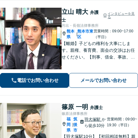
立山 晴大
弁護
インタビューを見
る
士
月出・長嶺法律事務所
熊本
熊本市東
営業時間：09:00~17:00
|
県
区
（平日）
【離婚】子どもの権利を大事にしま
す。親権、養育費、面会の交渉はお任
せください。【刑事、借金、事故、労
働】依頼者の気持ちに寄り添い解決を
目指します。示談交渉や調停の話し合
いは豊富な経験あり。
電話でお問い合わせ
メールでお問い合わせ
篠原 一明
弁護士
篠原法律事務所
福
筑
羽犬塚駅
か
営業時間：09:00~
岡
後
|
19:30（平日）
ら徒歩10分
県
市
【羽犬塚駅10分】【初回相談無料】親