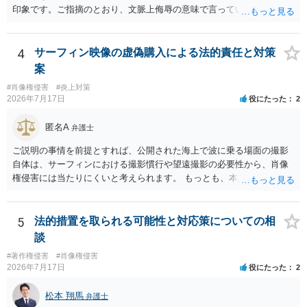
実績として掲載する権限まで当然に生じるものではありません。 もっ
印象です。ご指摘のとおり、文脈上侮辱の意味で言っている点も加味
とも、契約書がなくても、見積書、メール、利用規約等に実績掲載へ
されていると思います。
の同意があれば別です。また、単に制作を担当した事実を記載した
り、公開中のサイトへリンクしたりする行為まで当然に禁止できると
4
サーフィン映像の虚偽購入による法的責任と対策
は限りません。 人物写真については、通常のSNSへの無断掲載と同
案
様、掲載目的、態様、必要性、本人の特定可能性等から判断されま
#肖像権侵害
#炎上対策
す。営業目的であり、本人も掲載を拒否していることは、違法性を認
2026年7月17日
役にたった
2
める方向の事情となりますが、自動的に肖像権侵害となるわけではあ
りません。 まず、見積書、メール、チャット、デザイナーの利用規約
匿名A
弁護士
を確認したうえで、「提供素材及びこれを含む画面の複製・SNS掲載
を許諾しない」と書面で明確に通知することをお勧めします。すでに
ご説明の事情を前提とすれば、公開された海上で波に乗る場面の撮影
掲載された場合は、URL、掲載日時、画面を保存してから削除を求め
自体は、サーフィンにおける撮影慣行や望遠撮影の必要性から、肖像
てください。
権侵害には当たりにくいと考えられます。 もっとも、本人の同意前に
識別可能なプレビューを誰でも閲覧できる状態で公開する点は別問題
です。低解像度化や透かしだけでは十分とは限らず、事前同意を取得
する、第三者が識別できない程度に加工する、又は本人のアカウント
5
法的措置を取られる可能性と対応策についての相
内だけで表示する方法を検討すべきです。 なりすまし購入・転売が行
談
われた場合、御社の責任が当然に生じるわけではありません。しか
#著作権侵害
#肖像権侵害
し、自己申告だけで購入でき、自社が照合不一致を検出しても販売を
2026年7月17日
役にたった
2
止めていない現行の運用では、予測可能な不正への対策を怠ったとし
て、撮影された本人に対する損害賠償責任が認められる可能性があり
松本 翔馬
弁護士
ます。 検討中の対策は、いずれも過剰ではなく、必要な方向性です。