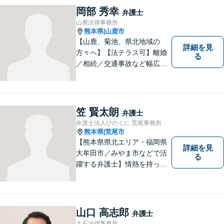
岡部 秀幸
弁護士
山鹿法律事務所
熊本県
山鹿市
|
【山鹿、菊池、県北地域の
詳細を見
方々へ】【法テラス可】離婚
る
／相続／交通事故など幅広く
対応◎新しく生まれ変わった
「山鹿法律事務所」は、いっ
そう地域に法的サービスを提
供してまいります。お気軽に
笠 賢太朗
弁護士
ご相談を！
弁護士法人ひのくに 荒尾事務所
熊本県
荒尾市
|
【熊本県県北エリア・福岡県
詳細を見
大牟田市／みやま市などで活
る
躍する弁護士】情熱を持って
依頼者のために全力を尽くす
ことをモットーに、皆様の問
題に1つ1つ丁寧に取り組みま
す。離婚 、相続、交通事故、
山口 高志郎
弁護士
企業法務など幅広いお困りご
大石法律事務所