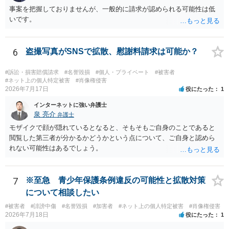
ただし、それだけで十分とはいえません。ゲスト購入の廃止は購入者
事案を把握しておりませんが、一般的に請求が認められる可能性は低
の追跡には役立ちますが、その人が被写体本人であることまでは確認
いです。
できません。照合不一致時の販売保留・手動レビューは特に重要で
す。セッションの遡及作成は、検知するだけでなく、原則として販売
保留又は追加確認の対象とすべきです。フォレンジック透かしは転売
6
盗撮写真がSNSで拡散、慰謝料請求は可能か？
者の特定や抑止には有効ですが、不正購入や同意前の公開自体を防ぐ
ものではありません。 したがって、これらに加えて、被写体との照合
#訴訟・損害賠償請求
#名誉毀損
#個人・プライベート
#被害者
方法、無認証プレビューの廃止、申出時の即時非公開化、未購入映像
#ネット上の個人特定被害
#肖像権侵害
の保存期間などを整備する必要があります。実際の画面、照合ロジッ
2026年7月17日
役にたった
1
ク、利用規約、フィルマーとの契約を弁護士に提示し、サービス全体
インターネットに強い弁護士
のリーガルチェックを受けるのがよいでしょう。
泉 亮介
弁護士
モザイクで顔が隠れているとなると、そもそもご自身のことであると
閲覧した第三者が分かるかどうかという点について、ご自身と認めら
れない可能性はあるでしょう。
7
※至急 青少年保護条例違反の可能性と拡散対策
について相談したい
#被害者
#誹謗中傷
#名誉毀損
#加害者
#ネット上の個人特定被害
#肖像権侵害
2026年7月18日
役にたった
1