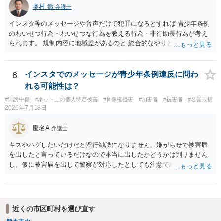
奥村 徹
弁護士
インスタ等のメッセージや音声だけで犯罪になるとすれば 青少年条例
のわいせつ行為・わいせつな行為を教える行為・非行助長行為が考え
られます。 規制内容に地域差があるのと 総合的なやりとりの内容で判
断されるので、 最寄りの弁護士に直接相談されるのがいいと思いま
す。
8
インスタでのメッセージが青少年条例違反に問わ
れる可能性は？
#誹謗中傷
#ネット上の個人特定被害
#肖像権侵害
#加害者
#被害者
#名誉毀損
2026年7月18日
匿名A
弁護士
キスやハグしたいだけだと淫行勧誘になりません。嫌がらせで被害届
を出したと言っているだけなので本当に出したかどうかは判りません
し、仮に被害届を出して警察が対応したとしても注意で終わるような
話です。放置しておいて下さい。 念のため、過去のやり取りはとって
おくように。
近くの市区町村を選び直す