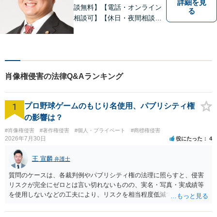
詳細を見
談無料】【電話・オンライン
る
相談可】【休日・夜間相談
可】適正・迅速、そして親身
なサービスの提供を心がけて
います。
肖像権侵害の法律Q&Aランキング
1
プロ野球ゲームのもじり名使用、パブリシティ権
の影響は？
#肖像権侵害
#著作権侵害
#個人・プライベート
#商標権侵害
2026年7月30日
役にたった
4
王 宣麟
弁護士
質問のケースは、各裁判例やパブリシティ権の法理に照らすと、侵害
リスクが完全にゼロとは言い切れないものの、実名・写真・実成績等
を使用しないなどの工夫により、リスクを相当程度低減できる設計に
なっているかと思います。 ただし、「野球ファンであれば元の選手を
推測できる」という点は、裁判で争われた場合に「専ら顧客吸引力の