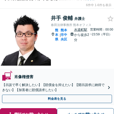
6件中 1-6件を表示
井手 俊輔
弁護士
春田法律事務所 熊本オフィス
水道町駅
営業時間：00:00
熊
熊本
~23:59（平日）
本
市中
から徒歩2
|
県
央区
分
肖像権侵害
【示談で早く解決したい】【賠償金を抑えたい】【開示請求に納得で
きない】【加害者に賠償請求したい】
料金表を見る