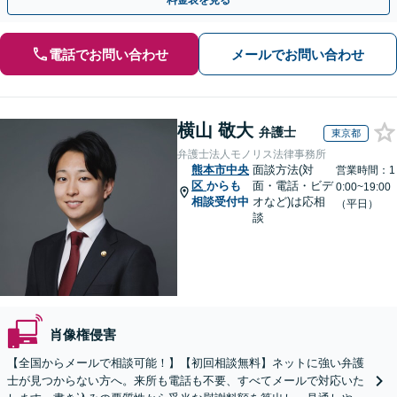
料金表を見る
電話でお問い合わせ
メールでお問い合わせ
横山 敬大
弁護士
東京都
弁護士法人モノリス法律事務所
熊本市中央
面談方法(対
営業時間：1
区
からも
面・電話・ビデ
0:00~19:00
相談受付中
オなど)は応相
（平日）
談
肖像権侵害
【全国からメールで相談可能！】【初回相談無料】ネットに強い弁護
士が見つからない方へ。来所も電話も不要、すべてメールで対応いた