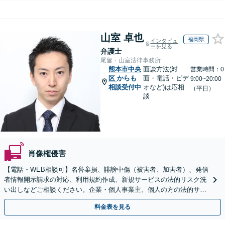
山室 卓也
福岡県
インタビュ
ーを見る
弁護士
尾畠・山室法律事務所
熊本市中央
面談方法(対
営業時間：0
区
からも
面・電話・ビデ
9:00~20:00
相談受付中
オなど)は応相
（平日）
談
肖像権侵害
【電話・WEB相談可】名誉棄損、誹謗中傷（被害者、加害者）、発信
者情報開示請求の対応、利用規約作成、新規サービスの法的リスク洗
い出しなどご相談ください。企業・個人事業主、個人の方の法的サポ
ートをいたします【スポット相談可】
料金表を見る