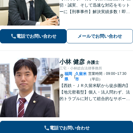
切・誠実、そして迅速な対応をモット
ーに【刑事事件】解決実績多数！即時
接見可。被害者感情にも配慮し、円滑
な解決を図ります【離婚問題】将来の
選択肢と法的権利を明確にし、納得の
電話でお問い合わせ
メールでお問い合わせ
いく決断ができるよう支援いたします
小林 健彦
弁護士
三宅・小林総合法律事務所
福岡
久留米
営業時間：09:00~17:30
|
県
市
（平日）
【西鉄・ＪＲ久留米駅から徒歩圏内】
【地元密着型】個人・法人問わず、法
的トラブルに対して総合的なサポート
ができる体制を整えている事務所で
す。相手側との交渉や調停、裁判など
最後まで粘り強く対応いたします。
電話でお問い合わせ