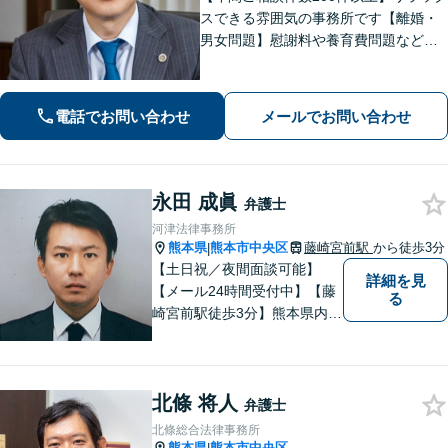
スできる雰囲気の事務所です【離婚・
男女問題】慰謝料や養育費問題など
様々な事例に対応【交通事故】重度後
遺障害事案など解決実績多数あり【債
務・過払い金】債務問題にスピーディ
電話でお問い合わせ
メールでお問い合わせ
に対応。過払い金も多額の回収実績
永田 成眞
弁護士
河津法律事務所
熊本県
熊本市中央区
藤崎宮前駅
から徒歩3分
|
【土日祝／夜間面談可能】
詳細を見
【メール24時間受付中】【藤
る
崎宮前駅徒歩3分】熊本県内及
び周辺地域から法律相談受付
中です。交通事故・男女関係
等の問題から、刑事、経営者
北條 将人
の方の契約関係トラブルまで
弁護士
幅広くご相談いただいており
北條総合法律事務所
ます。お気軽にご相談くださ
熊本県
熊本市中央区