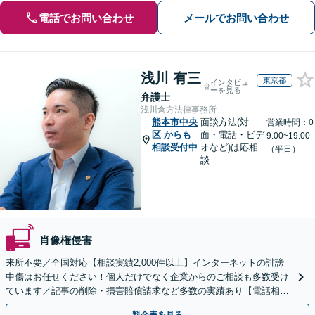
電話でお問い合わせ
メールでお問い合わせ
浅川 有三
東京都
インタビュ
ーを見る
弁護士
浅川倉方法律事務所
熊本市中央
面談方法(対
営業時間：0
区
からも
面・電話・ビデ
9:00~19:00
相談受付中
オなど)は応相
（平日）
談
肖像権侵害
来所不要／全国対応【相談実績2,000件以上】インターネットの誹謗
中傷はお任せください！個人だけでなく企業からのご相談も多数受け
ています／記事の削除・損害賠償請求など多数の実績あり【電話相談
可】【初回相談無料】【夜間休日面談可】