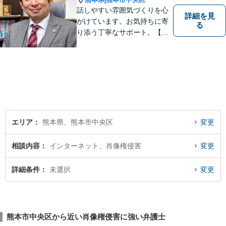
|
い。
話しやすい雰囲気づくりを心
詳細を見
がけています。お気持ちに寄
る
り添う丁寧なサポート。【借
金・債務整理】将来を見据え
た最善策をご提案【労働・雇
用】証拠集めから手厚くサポ
ート。企業からのご相談も承
ります【交通事故】弁護士費
用特約の利用可【夜間・休日
面談可】
エリア
熊本県、熊本市中央区
変更
相談内容
インターネット、肖像権侵害
変更
詳細条件
未選択
変更
熊本市中央区から近い肖像権侵害に強い弁護士