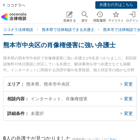
弁護士の方はこちら
ココナラへ
投稿する
探す
閲覧履歴
マイリスト
ログイン
ココナラ法律相談
熊本県で法律相談できる弁護士
熊本市で法律相談で
熊本市中央区の肖像権侵害に強い弁護士
熊本県の熊本市中央区で肖像権侵害に強い弁護士が6名見つかりました。初回面
談無料や休日面談に対応している弁護士、解決事例を持つ弁護士なども掲載
中。インターネットに関係する誹謗中傷や名誉毀損、個人特定等の細かな分野
での絞り込み検索もでき便利です。特に春田法律事務所 熊本オフィスの井手 俊
輔弁護士や保田窪法律事務所の田上 裕輝弁護士、熊本セントラル法律事務所の
エリア
熊本県、熊本市中央区
変更
木野 博徳弁護士のプロフィール情報や弁護士費用、強みなどが注目されていま
す。『熊本市中央区で土日や夜間に発生した肖像権侵害のトラブルを今すぐに
相談内容
インターネット、肖像権侵害
変更
弁護士に相談したい』『肖像権侵害のトラブル解決の実績豊富な近くの弁護士
を検索したい』『初回相談無料で肖像権侵害を法律相談できる熊本市中央区内
の弁護士に相談予約したい』などでお困りの相談者さんにおすすめです。
詳細条件
未選択
変更
6
人の弁護士が見つかりました
(検索結果について詳しくは
こちら
)