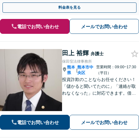
人の特定ができる場合もあり。
料金表を見る
電話でお問い合わせ
メールでお問い合わせ
田上 裕輝
弁護士
保田窪法律事務所
熊本
熊本市中
営業時間：09:00~17:30
|
県
央区
（平日）
投資詐欺のことならお任せください！
「儲かると聞いてたのに」「連絡が取
れなくなった」に対応できます。借
金、債務整理にも精通しています【子
連れ相談可】【初回面談無料】
電話でお問い合わせ
メールでお問い合わせ