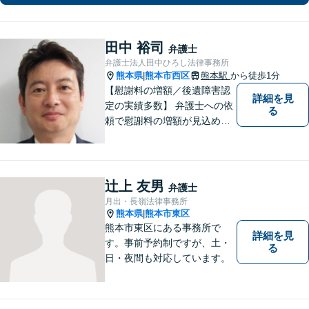
田中 裕司
弁護士
弁護士法人田中ひろし法律事務所
熊本県
熊本市西区
熊本駅
から徒歩1分
|
【慰謝料の増額／後遺障害認
詳細を見
定の実績多数】 弁護士への依
る
頼で慰謝料の増額が見込めま
す【破産・任意整理・個人再
生に対応】ご希望に沿った債
務整理をご提案【遺産相続の
ノウハウ多数】相続手続きか
辻上 友男
弁護士
ら遺言書までトータルサポー
月出・長嶺法律事務所
ト【JR熊本駅から徒歩1分】
熊本県
熊本市東区
|
熊本市東区にある事務所で
詳細を見
す。事前予約制ですが、土・
る
日・夜間も対応しています。