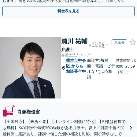
します。書き込みの悪質性から妥当な慰謝料額を算出し、見通しや費
用面のリスクも包み隠さずお伝えしサポートします。
料金表を見る
浦川 祐輔
東京都
インタビュ
ーを見る
弁護士
弁護士法人エッグ
熊本市中央
面談方法(対
営業時間：0
区
からも
面・電話・ビデ
0:00~23:59
相談受付中
オなど)は応相
（平日）
談
肖像権侵害
【全国対応】【来所不要】【オンライン相談に特化】【相談は何度で
も無料】Xの誹謗中傷被害の経験がある弁護士。炎上／誹謗中傷の問
題解決に定評あり。誹謗中傷した側の相談も対応。開示請求なしで本