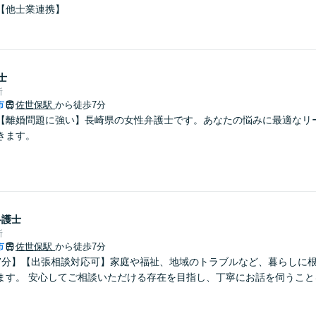
【他士業連携】
士
所
市
佐世保駅
から徒歩7分
【離婚問題に強い】長崎県の女性弁護士です。あなたの悩みに最適なリ
きます。
弁護士
所
市
佐世保駅
から徒歩7分
7分】【出張相談対応可】家庭や福祉、地域のトラブルなど、暮らしに
ます。 安心してご相談いただける存在を目指し、丁寧にお話を伺うこと