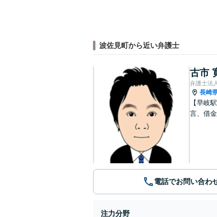
波佐見町から近い弁護士
古市 
弁護士法
長崎
【早岐駅
言、借金
電話でお問い合わ
注力分野