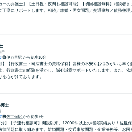
カーの弁護士】【土日祝・夜間も相談可能】【初回相談無料】相談者さ
で丁寧にサポートします。相続／離婚・男女問題／交通事故／債務整理
。
士
務所
市
伊万里駅
から徒歩10分
可】【行政書士・司法書士の資格保有】皆様の不安やお悩みがいち早く
士、行政書士の経験を活かし、誠心誠意サポートいたします。また、依
りを心がけております。
弁護士
所
市
佐世保駅
から徒歩7分
7分】【子連れ相談可】開設以来、12000件以上の相談実績あり！佐世
法律問題に取り組みます。離婚問題・交通事故問題・企業法務等、お困