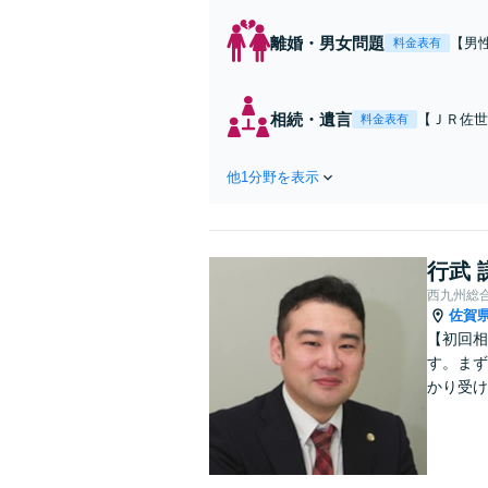
離婚・男女問題
【男
料金表有
した
相続・遺言
【ＪＲ佐世
料金表有
られるよう
他1分野を表示
行武 
西九州総
佐賀
【初回相
す。まず
かり受け