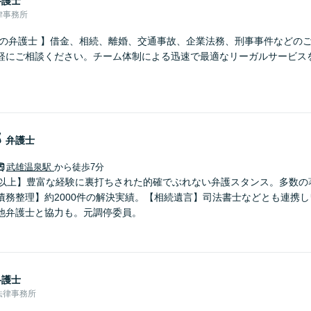
弁護士
律事務所
さの弁護士 】借金、相続、離婚、交通事故、企業法務、刑事事件などの
軽にご相談ください。チーム体制による迅速で最適なリーガルサービス
郎
弁護士
武雄温泉駅
から徒歩7分
年以上】豊富な経験に裏打ちされた的確でぶれない弁護スタンス。多数の
債務整理】約2000件の解決実績。【相続遺言】司法書士などとも連携
他弁護士と協力も。元調停委員。
弁護士
法律事務所