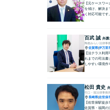
【元ケースワー
を傾け、解決ま
く対応可能です
百武 誠
弁護
陶都みらい法律事
佐賀県
伊万里
|
【法テラス利用
れまでの司法書
しやすい環境作
松田 貴史
竹口・堀法律事務
長崎県
佐世保
|
【佐世保駅徒歩
佐賀県・福岡の