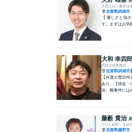
弁護士法人桑原法
佐賀県
武雄市
|
【 優しさと強
す。まずはお気
大和 幸四
武雄法律事務所
佐賀県
武雄市
|
【弁護士歴20
あり。【借金・
決。難事件には
藤藪 貴治
ひぜん嬉野・芯鋭
佐賀県
嬉野市
|