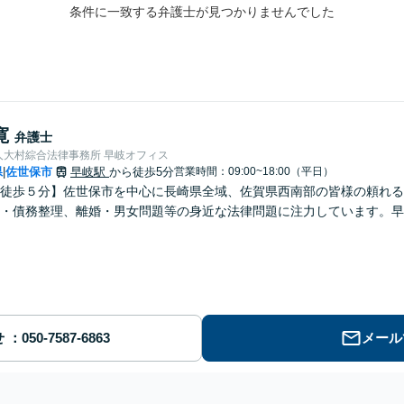
条件に一致する弁護士が見つかりませんでした
寛
弁護士
人大村綜合法律事務所 早岐オフィス
県
佐世保市
早岐駅
から徒歩5分
営業時間：09:00~18:00（平日）
|
徒歩５分】佐世保市を中心に長崎県全域、佐賀県西南部の皆様の頼れる
・債務整理、離婚・男女問題等の身近な法律問題に注力しています。早
せ
メール