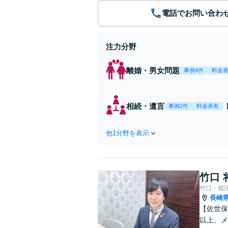
電話でお問い合わ
注力分野
離婚・男女問題
事例4件
料金
相続・遺言
事例2件
料金表有
他1分野を表示
竹口 
竹口・堀
長崎
【佐世保
以上、メ