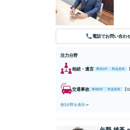
電話でお問い合わ
注力分野
相続・遺言
事例1件
料金表有
交通事故
【
事例8件
料金表有
受
他1分野を表示
矢野 雄基