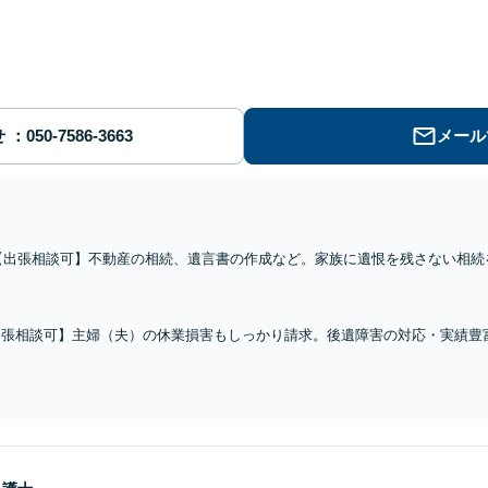
せ
メール
【出張相談可】不動産の相続、遺言書の作成など。家族に遺恨を残さない相続
親しみやすいまちの法律家に相談ください。場合によっては出張相談も可能で
出張相談可】主婦（夫）の休業損害もしっかり請求。後遺障害の対応・実績豊
けます！場合によっては、出張相談も可能です。