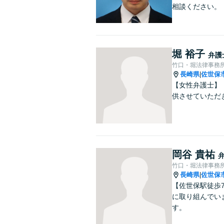
相談ください。
堀 裕子
弁護
竹口・堀法律事務
長崎県
佐世保
|
【女性弁護士】
供させていただ
岡谷 貴祐
竹口・堀法律事務
長崎県
佐世保
|
【佐世保駅徒歩
に取り組んでい
す。