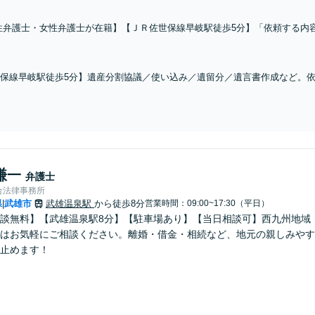
性弁護士・女性弁護士が在籍】【ＪＲ佐世保線早岐駅徒歩5分】「依頼する内
らいいか分からない」という方も、まずはお気軽にご相談ください。ご意向に
保線早岐駅徒歩5分】遺産分割協議／使い込み／遺留分／遺言書作成など。
、相続人との交渉から裁判所での手続きなどすべてを代行します【3拠点に計
謙一
弁護士
合法律事務所
県
武雄市
武雄温泉駅
から徒歩8分
営業時間：09:00~17:30（平日）
|
談無料】【武雄温泉駅8分】【駐車場あり】【当日相談可】西九州地域
はお気軽にご相談ください。離婚・借金・相続など、地元の親しみやす
止めます！