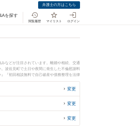
弁護士の方はこちら
&Aを探す
閲覧履歴
マイリスト
ログイン
強みなどが注目されています。離婚や相続、交通
い。波佐見町で土日や夜間に発生した不倫慰謝料
い』『初回相談無料で自己破産や債務整理を法律
変更
変更
変更