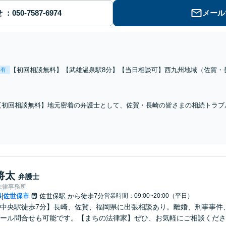
せ
メール
【初回相談無料】【武雄温泉駅8分】【当日相談可】西九州地域（佐賀・
表有
財産分与・養育費・DVなど離婚全般についてご相談に乗ります。不倫の
ど、男女問題全般もお気軽にご相談ください。
【初回相談無料】地元密着の弁護士として、佐賀・長崎の皆さまの相続トラブ
い！話し合いでの解決にも注力。皆さまの意見に耳を傾け、ご納得＆ご安心で
可】【駐車場あり】【武雄温泉駅8分】
将太
弁護士
法律事務所
県
佐世保市
佐世保駅
から徒歩7分
営業時間：09:00~20:00（平日）
|
中央駅徒歩7分】長崎、佐賀、福岡県に出張相談あり。離婚、刑事事件、交
ール問合せも可能です。【まちの法律家】ぜひ、お気軽にご相談くださ