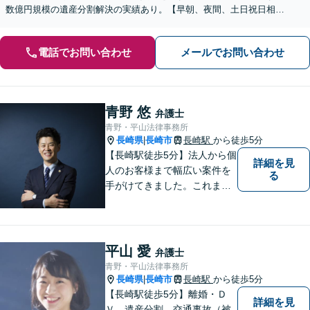
数億円規模の遺産分割解決の実績あり。【早朝、夜間、土日祝日相談
対応】【カード払い可】
電話でお問い合わせ
メールでお問い合わせ
青野 悠
弁護士
青野・平山法律事務所
長崎県
長崎市
長崎駅
から徒歩5分
|
【長崎駅徒歩5分】法人から個
詳細を見
人のお客様まで幅広い案件を
る
手がけてきました。これまで
の経験を踏まえ、今後も、依
頼者に満足していただける解
決を目指し尽力いたします。
平山 愛
弁護士
青野・平山法律事務所
長崎県
長崎市
長崎駅
から徒歩5分
|
【長崎駅徒歩5分】離婚・Ｄ
詳細を見
Ｖ、遺産分割、交通事故（被