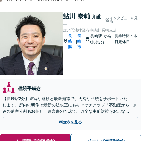
鮎川 泰輔
弁護
インタビューを見
る
士
虎ノ門法律経済事務所 長崎支店
長
長
長崎駅
から
営業時間：本
崎
崎
|
日定休日
徒歩2分
県
市
相続手続き
【長崎駅2分】豊富な経験と最新知識で、円滑な相続をサポートいた
します。所内の研修で最新の法改正にもキャッチアップ「不動産がら
みの遺産分割もお任せ」遺言書の作成で、万全な生前対策をおこない
ましょう【夜間・休日面談可】
料金表を見る