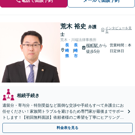
電話で面談予約
メールで面談予約
荒木 裕史
弁護
インタビューを見
る
士
荒木・川端法律事務所
長
長
桜町駅
から
営業時間：本
崎
崎
|
日定休日
徒歩5分
県
市
相続手続き
遺留分・寄与分・特別受益など面倒な交渉や手続もすべて弁護士にお
任せください！家族間トラブルを避けるため専門家が最後までサポー
トします！【初回無料面談】依頼者様のご希望を丁寧にヒアリング！
遺言書作成もご相談ください。
料金表を見る