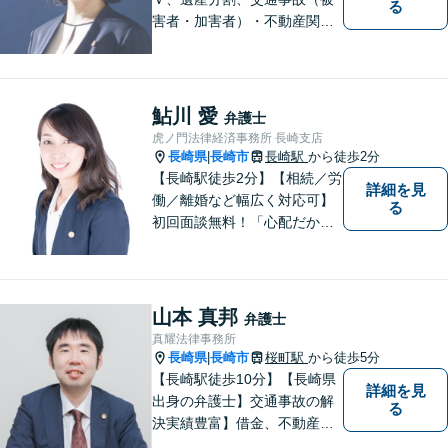
る
害者・加害者）・不動産関連
の問題ならお一人で悩まずお
気軽にご相談ください。依頼
者様と共に全力で戦います。
鮎川 愛
弁護士
虎ノ門法律経済事務所 長崎支店
長崎県
長崎市
長崎駅
から徒歩2分
|
【長崎駅徒歩2分】【相続／労
詳細を見
働／離婚など幅広く対応可】
る
初回面談無料！「心配だから
念の為聞いておきたい」大歓
迎です！少しでも不安なこと
があればすぐにご相談くださ
い。各種専門家と連携し、ス
山本 真邦
弁護士
ムーズな解決を目指します。
真耀法律事務所
長崎県
長崎市
桜町駅
から徒歩5分
|
【長崎駅徒歩10分】【長崎県
詳細を見
出身の弁護士】交通事故の解
る
決実績豊富】借金、不動産、
相続、企業法務など幅広く対