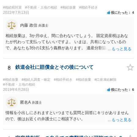
る程度の金額に留まると考えた方がよいです。 もし、相続人の皆さん
に葬儀費用を支出する経済力がなく、質素な葬儀を行った費用であれ
#相続税対策
#不動産・土地の相続
#相続放棄
#相続手続き
ば相続財産から支出しても単純承認と認められない可能性が高いの
2022年7月13日
役にたった
4
で、相続放棄申述が受理される可能性も高いと思います。
内藤 政信
弁護士
相続放棄は、3か月ゆえ、間に合わないでしょう。 固定資産税はあな
たが代わって支払ってもいいですよ。 いまは、共有になっているの
で、あなたも3分の1支払う義務があります。 遺産分割協議をして、不
動産取得者を決めて、相続登記する必要があります。 登記名義人に支
払い義務があります。
8
鉄道会社に賠償金とその後について
#相続放棄
#相続人調査・確定
#相続手続き
#相続放棄
#口座凍結解除
#不動産・土地の相続
2019年6月28日
役にたった
6
匿名A
弁護士
情報を小出しにされますといつまでも質問と回答にキリがありません
ので、後はお近くの弁護士にご相談下さい。