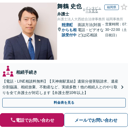
舞鶴 史也
福岡県
インタビュ
ーを見る
弁護士
弁護士法人大西総合法律事務所 福岡事務所
営業時間：07:
時津町
面談方法(対面・
からも相
電話・ビデオな
30~22:00（土
談受付中
ど)は応相談
日祝日）
相続手続き
【電話・LINE相談料無料】【天神南駅直結】遺留分侵害額請求、遺産
分割協議、相続放棄、不動産など、実績多数！他の相続人とのやり取
りを全て弁護士が対応します【弁護士歴10年以上】
料金表を見る
電話でお問い合わせ
メールでお問い合わせ