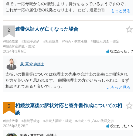
点で，一応母親からの相続により，持分をもっているようですので，
これが一応の居住権の根拠となります。 ただ，遺産分割により，母の
持分を父親が取得した場合，住み続けるのは難しいかも知れません。
2
連帯保証人が亡くなった場合
#相続放棄
#相続手続き
#相続放棄
#M&A・事業承継
#相続人調査・確定
#相続財産調査・鑑定
2024年3月6日
役にたった
7
泉 亮介
弁護士
支払いの費目等については税理士の先生や会計士の先生にご相談され
た方が良いかと思われます。 顧問税理士の方がいらっしゃれば、まず
相談されてみると良いでしょう。
3
相続放棄後の訴状対応と答弁書作成についての相
談
#相続放棄
#相続手続き
#相続人調査・確定
#相続トラブルの代理交渉
2026年3月28日
役にたった
5
相続・遺言に強い弁護士