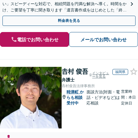
い」スピーディーな対応で、相続問題を円満な解決へ導く。時間をか
け、ご要望を丁寧に聞き取ります「遺言書作成をはじめとした「終
活」もサポート」【バリアフリー】【完全個室対応】
料金表を見る
電話でお問い合わせ
メールでお問い合わせ
𠮷村 俊吾
福岡県
インタビュ
ーを見る
弁護士
𠮷村俊吾法律事務所
営業時
時津町
か
面談方法(対面・電
らも相談
話・ビデオなど)は
間：本日
受付中
応相談
定休日