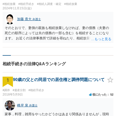
#相続放棄
#相続手続き
#相続人調査・確定
#相続放棄
2024年11月15日(金)
加藤 貴大
弁護士
そのとおりで、妻側の親族も相続放棄しなければ、妻の債務（夫妻の
死亡の順序によっては夫の債務の一部も含む）を相続することになり
ます。 お近くの法律事務所で詳細を尋ねたり、相続放棄申述手続を依
頼するとよいでしょう。
相続手続きの法律Q&Aランキング
1
90歳の父との同居での居住権と調停問題について
#調停
#遺産分割
#相続手続き
2018年5月9日
役にたった
52
峰岸 泉
弁護士
家事，料理，雑用をやったかどうかはあまり関係ありませんが，現時