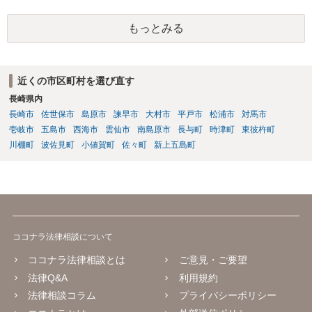
り、会社側は請求できない可能性が高そうです。
もっとみる
近くの市区町村を選び直す
長崎県内
長崎市
佐世保市
島原市
諫早市
大村市
平戸市
松浦市
対馬市
壱岐市
五島市
西海市
雲仙市
南島原市
長与町
時津町
東彼杵町
川棚町
波佐見町
小値賀町
佐々町
新上五島町
ココナラ法律相談について
ココナラ法律相談とは
ご意見・ご要望
法律Q&A
利用規約
法律相談コラム
プライバシーポリシー