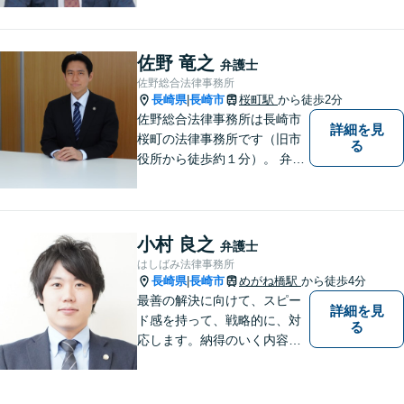
応可能。【地域密着型】地域
のみなさまのお悩みに寄り添
い、解決まで二人三脚でサポ
佐野 竜之
弁護士
ートします。◆近隣駐車場あ
佐野総合法律事務所
り
長崎県
長崎市
桜町駅
から徒歩2分
|
佐野総合法律事務所は長崎市
詳細を見
桜町の法律事務所です（旧市
る
役所から徒歩約１分）。 弁護
士登録１８年目の経験豊富な
弁護士で、幅広い事件に対応
しています。 当事務所では、
法テラスを利用しての無料相
小村 良之
弁護士
談がご利用いただけます。 費
はしばみ法律事務所
用の点も含めて、ご相談くだ
長崎県
長崎市
めがね橋駅
から徒歩4分
|
さい。
最善の解決に向けて、スピー
詳細を見
ド感を持って、戦略的に、対
る
応します。納得のいく内容と
費用となるよう心がけていま
すので、まずはお気軽にご相
談ください。