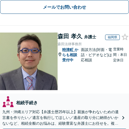
メールでお問い合わせ
森田 孝久
弁護士
福岡県
森田法律事務所
営業時
時津町
か
面談方法(対面・電
らも相談
話・ビデオなど)は
間：本日
受付中
応相談
定休日
相続手続き
九州・沖縄エリア対応【弁護士歴25年以上】親族が争わないための遺
言書を作りたい／遺言を執行してほしい／遺産の取り分に納得がいか
ないなど、相続全般のお悩みは、経験豊富な弁護士にお任せを。複雑