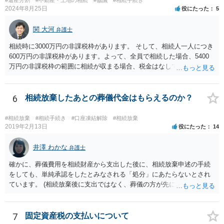
つかったため相続したという事例がありました。
2024年8月25日
役にたった
5
関 大河
弁護士
相続時に3000万円の非課税枠があります。 そして、相続人一人につき
600万円の非課税枠があります。よって、全員で相続した場合、5400
万円の非課税枠の範囲に相続が収まる場合、税金はなしです。 一人が
相続放棄すると、600万円の枠が一つ減ります。よって、4800万円の
範囲となります。 一般的には、全員で相続する方が税金はお得です。
また、全員で相続しても、話し合いの結果、親がすべて相続と決める
6
相続放棄したあとの葬儀代金はもらえるのか？
こともできます。この場合でも相続の非課税枠は、全員で相続した540
0万円分使えます。 父が亡くなり、母が全部相続すると、母から三人
#相続放棄
#相続手続き
#口座凍結解除
#相続放棄
で相続する際は、4800万円が非課税枠となります。 そうすると、母が
2019年2月13日
役にたった
14
亡くなってから相続すると、両親のどちらかが亡くなってから相続す
るより非課税の枠が減少します。 計画的に相続をするのがおすすめと
井澤 わかな
弁護士
いうことになります。これ以外にも気をつける点はあるかもしれませ
確かに、葬儀費用を相続財産から支出した後に、相続放棄申述の手続
んので、一度相談して想定するのがおすすめと思います。
をしても、単純承認をしたとみなされる「処分」にあたらないとされ
ています。 (相続放棄後に支出ではなく、葬儀の方が先に来るのが通常
だと思いますので、葬儀→葬儀費用を相続財産から支出→相続放棄申
述の手続ということだと思いますが) ただ、葬儀費用ならいくらでもよ
いということではなく、身分相応の、社会的儀式として当然認められ
7
固定資産税の支払いについて