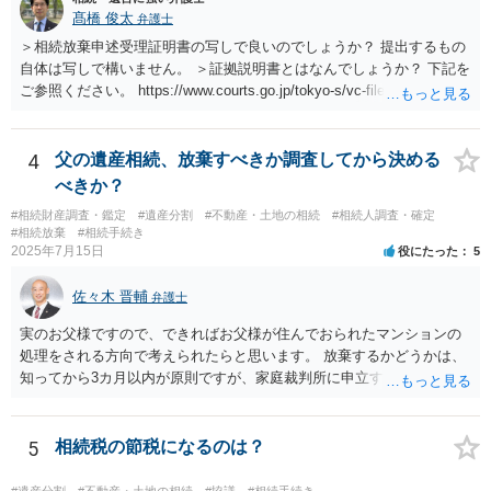
髙橋 俊太
弁護士
＞相続放棄申述受理証明書の写しで良いのでしょうか？ 提出するもの
自体は写しで構いません。 ＞証拠説明書とはなんでしょうか？ 下記を
ご参照ください。 https://www.courts.go.jp/tokyo-s/vc-files/tokyo-s/file/
14-1kisairei.pdf
4
父の遺産相続、放棄すべきか調査してから決める
べきか？
#相続財産調査・鑑定
#遺産分割
#不動産・土地の相続
#相続人調査・確定
#相続放棄
#相続手続き
2025年7月15日
役にたった
5
佐々木 晋輔
弁護士
実のお父様ですので、できればお父様が住んでおられたマンションの
処理をされる方向で考えられたらと思います。 放棄するかどうかは、
知ってから3カ月以内が原則ですが、家庭裁判所に申立すれば3カ月の
期間を伸長することができます。 その間に、財産の状況を調査して、
放棄するかどうか決めることができます。 銀行やサラ金が数年も放置
することはありませんので、数年後に借金が発見される可能性はほぼ
5
相続税の節税になるのは？
ありません。 なお、私が扱った相続放棄を検討していた案件で、期間
伸長して調査したところ、サラ金に対する過払金など相当な財産が見
#遺産分割
#不動産・土地の相続
#協議
#相続手続き