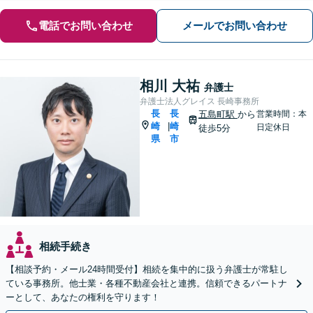
電話でお問い合わせ
メールでお問い合わせ
相川 大祐
弁護士
弁護士法人グレイス 長崎事務所
長
長
五島町駅
から
営業時間：本
崎
崎
|
日定休日
徒歩5分
県
市
相続手続き
【相談予約・メール24時間受付】相続を集中的に扱う弁護士が常駐し
ている事務所。他士業・各種不動産会社と連携。信頼できるパートナ
ーとして、あなたの権利を守ります！