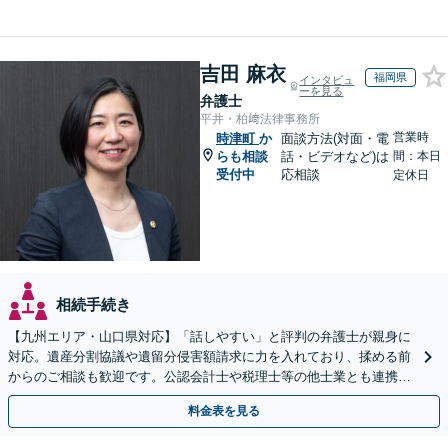
吉田 麻衣
福岡県
インタビュ
ーを見る
弁護士
平井・柏﨑法律事務所
営業時
時津町
か
面談方法(対面・電
らも相談
話・ビデオなど)は
間：本日
受付中
応相談
定休日
相続手続き
【九州エリア・山口県対応】「話しやすい」と評判の弁護士が親身に
対応。遺産分割協議や遺留分侵害額請求に力を入れており、揉める前
からのご相談も歓迎です。公認会計士や税理士等の他士業とも連携
し、円満な解決を全力でサポートいたします。
料金表を見る