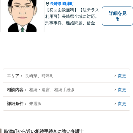
長崎県
時津町
|
【初回面談無料】【法テラス
詳細を見
利用可】長崎県全域に対応。
る
刑事事件、離婚問題、借金・
債務整理など。ご依頼者さま
のお悩み、そして心に寄り添
い丁寧にサポートいたしま
す。どんな些細なことでも構
いません。お気軽にご相談く
ださい【完全個室】
エリア
長崎県、時津町
変更
相談内容
相続・遺言、相続手続き
変更
詳細条件
未選択
変更
時津町から近い相続手続きに強い弁護士