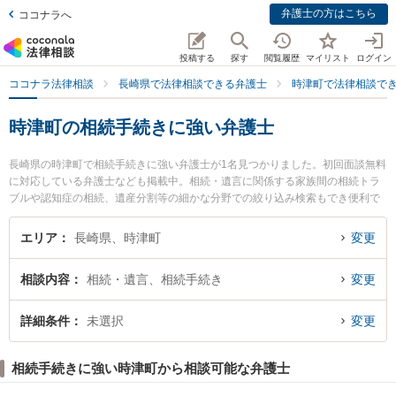
弁護士の方はこちら
ココナラへ
投稿する
探す
閲覧履歴
マイリスト
ログイン
ココナラ法律相談
長崎県で法律相談できる弁護士
時津町で法律相談で
時津町の相続手続きに強い弁護士
長崎県の時津町で相続手続きに強い弁護士が1名見つかりました。初回面談無料
に対応している弁護士なども掲載中。相続・遺言に関係する家族間の相続トラ
ブルや認知症の相続、遺産分割等の細かな分野での絞り込み検索もでき便利で
す。特に弁護士法人大村綜合法律事務所 時津オフィスの加藤 貴大弁護士のプロ
フィール情報や弁護士費用、強みなどが注目されています。『時津町で土日や
エリア
長崎県、時津町
変更
夜間に発生した相続手続きのトラブルを今すぐに弁護士に相談したい』『相続
手続きのトラブル解決の実績豊富な近くの弁護士を検索したい』『初回相談無
相談内容
相続・遺言、相続手続き
変更
料で相続手続きを法律相談できる時津町内の弁護士に相談予約したい』などで
お困りの相談者さんにおすすめです。
詳細条件
未選択
変更
相続手続きに強い時津町から相談可能な弁護士