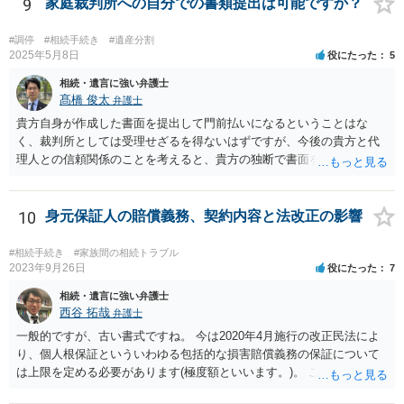
9
家庭裁判所への自分での書類提出は可能ですか？
#調停
#相続手続き
#遺産分割
2025年5月8日
役にたった
5
相続・遺言に強い弁護士
髙橋 俊太
弁護士
貴方自身が作成した書面を提出して門前払いになるということはな
く、裁判所としては受理せざるを得ないはずですが、今後の貴方と代
理人との信頼関係のことを考えると、貴方の独断で書面を提出したり
裁判所に電話したりするのはお勧めしにくいところです。 現在の弁護
士が主張書面の提出を渋っているようですが、弁護士として提出の実
益がないと考えている可能性もあると思いますので、そのあたりも含
10
身元保証人の賠償義務、契約内容と法改正の影響
めて、弁護士見解を確認等するためによく打ち合わせた方がよいと思
います。単に面倒臭いということで書面提出をしないということであ
#相続手続き
#家族間の相続トラブル
れば、当該弁護士との委任関係を修了した上で、貴方のほうで書面提
2023年9月26日
役にたった
7
出することを検討なさった方がよいでしょう。
相続・遺言に強い弁護士
西谷 拓哉
弁護士
一般的ですが、古い書式ですね。 今は2020年4月施行の改正民法によ
り、個人根保証といういわゆる包括的な損害賠償義務の保証について
は上限を定める必要があります(極度額といいます。)。 この書式にサ
インしても、実際は連帯保証部分は民法465条の2②により無効とな