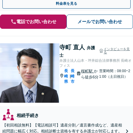
料金表を見る
電話でお問い合わせ
メールでお問い合わせ
寺町 直人
弁護
インタビューを見
る
士
弁護士法人山本・坪井綜合法律事務所 長崎オ
フィス
長
長
桜町駅
か
営業時間：08:00~2
崎
崎
|
1:00（土日祝日）
ら徒歩6分
県
市
相続手続き
【初回相談無料】【電話相談可】遺産分割／遺言書作成など、遺産相
続問題に幅広く対応。相続診断士資格を有する弁護士が対応します。