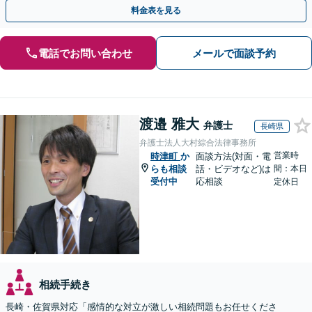
な問題も粘り強く対応し、解決に導きます。
料金表を見る
電話でお問い合わせ
メールで面談予約
渡邉 雅大
弁護士
長崎県
弁護士法人大村綜合法律事務所
営業時
時津町
か
面談方法(対面・電
らも相談
話・ビデオなど)は
間：本日
受付中
応相談
定休日
相続手続き
長崎・佐賀県対応「感情的な対立が激しい相続問題もお任せくださ