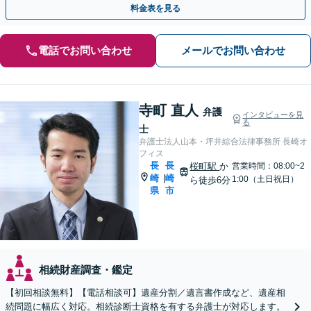
料金表を見る
電話でお問い合わせ
メールでお問い合わせ
寺町 直人
弁護
インタビューを見
る
士
弁護士法人山本・坪井綜合法律事務所 長崎オ
フィス
長
長
桜町駅
か
営業時間：08:00~2
崎
崎
|
1:00（土日祝日）
ら徒歩6分
県
市
相続財産調査・鑑定
【初回相談無料】【電話相談可】遺産分割／遺言書作成など、遺産相
続問題に幅広く対応。相続診断士資格を有する弁護士が対応します。