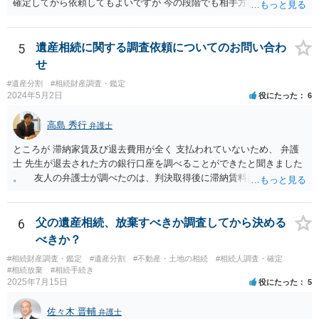
確定してから依頼してもよいですが 今の段階でも相手方の連絡が迷惑
であれば 弁護士に依頼してもよいと思います。
5
遺産相続に関する調査依頼についてのお問い合わ
せ
#遺産分割
#相続財産調査・鑑定
2024年5月2日
役にたった
6
高島 秀行
弁護士
ところが 滞納家賃及び退去費用が全く 支払われていないため、 弁護
士 先生が退去された方の銀行口座を調べることができたと聞きました
。 友人の弁護士が調べたのは、判決取得後に滞納賃料回収のため
に、預金の有無及び残高の開示を求めたもので 判決を取るために、
預金の入出金履歴を調べたわけではありません。 残念ながら、事案
や目的も異なりますし、開示の内容も異なります。
6
父の遺産相続、放棄すべきか調査してから決める
べきか？
#相続財産調査・鑑定
#遺産分割
#不動産・土地の相続
#相続人調査・確定
#相続放棄
#相続手続き
2025年7月15日
役にたった
5
佐々木 晋輔
弁護士