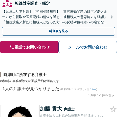
相続財産調査・鑑定
【九州エリア対応】【初回相談無料】「遺言無効問題の対応／老人ホ
ームから聴取や医療記録の精査を通じ、被相続人の意思能力を確認」
「相続放棄／新たに相続人となった方への説明や債権者への適切な対
応まで、きめ細やかにサポート」【休日・夜間相談可】
料金表を見る
電話でお問い合わせ
メールでお問い合わせ
時津町に所在する弁護士
時津町の事務所等での面談予約が可能です。
1
人の弁護士が見つかりました
(検索結果について詳しくは
こちら
)
1件中 1-1件を表示
加藤 貴大
弁護士
弁護士法人大村綜合法律事務所 時津オフィス