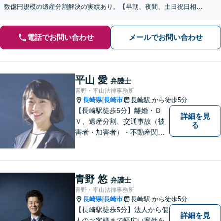
数億円規模の遺産分割解決の実績あり。【早朝、夜間、土日祝日相談
対応】【カード払い可】
電話でお問い合わせ
メールでお問い合わせ
平山 愛
弁護士
青野・平山法律事務所
長崎県
長崎市
長崎駅
から徒歩5分
|
【長崎駅徒歩5分】離婚・Ｄ
詳細を見
Ｖ、遺産分割、交通事故（被
る
害者・加害者）・不動産関連
の問題ならお一人で悩まずお
気軽にご相談ください。依頼
者様と共に全力で戦います。
青野 悠
弁護士
青野・平山法律事務所
長崎県
長崎市
長崎駅
から徒歩5分
|
【長崎駅徒歩5分】法人から個
詳細を見
人のお客様まで幅広い案件を