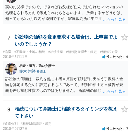
実のお父様ですので、できればお父様が住んでおられたマンションの
処理をされる方向で考えられたらと思います。 放棄するかどうかは、
知ってから3カ月以内が原則ですが、家庭裁判所に申立すれば3カ月の
期間を伸長することができます。 その間に、財産の状況を調査して、
放棄するかどうか決めることができます。 銀行やサラ金が数年も放置
することはありませんので、数年後に借金が発見される可能性はほぼ
7
訴訟物の価額を変更要求する場合は、上申書でよ
ありません。 なお、私が扱った相続放棄を検討していた案件で、期間
いのでしょうか？
伸長して調査したところ、サラ金に対する過払金など相当な財産が見
#協議
#不動産・土地の相続
#相続放棄
#相続財産調査・鑑定
#相続税対策
つかったため相続したという事例がありました。
2018年3月11日
役にたった
6
相続・遺言に強い弁護士
鈴木 崇裕
弁護士
訴訟物の価額は、裁判を起こす者＝原告が裁判所に支払う手数料の金
額を算定するために設定するものであって、裁判の相手方＝被告が疑
義を差し挟む性質のものではありません。 訴訟物の価額自体が裁判の
目的（審理の対象）となることもありませんので、上申書や証拠を出
したとしても、変更されることはありません。
8
相続について弁護士に相談するタイミングを教え
て下さい
#遺産分割
#相続財産調査・鑑定
2018年9月27日
役にたった
7