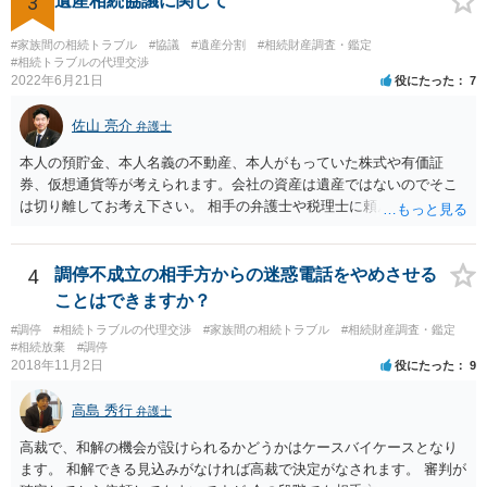
3
遺産相続協議に関して
った等)、それも書くとよいです。 書かない方が良いと思うことは、遺
産分割に関係ない(と思われる)いきさつを沢山盛り込むことだと考えま
#家族間の相続トラブル
#協議
#遺産分割
#相続財産調査・鑑定
す(あくまで遺産分割に関係することに留める方が、裁判所や調停委員
#相続トラブルの代理交渉
の方に事情を理解してもらいやすいと思います)。
2022年6月21日
役にたった
7
佐山 亮介
弁護士
本人の預貯金、本人名義の不動産、本人がもっていた株式や有価証
券、仮想通貨等が考えられます。会社の資産は遺産ではないのでそこ
は切り離してお考え下さい。 相手の弁護士や税理士に頼んでも守秘義
務を理由に断られる可能性が高いです。 資料は調停を起こしてから任
意に開示を求め、応じなければ「調査嘱託」という手続きを使って銀
行等に照会をかけることになるでしょう。 不動産は、相続登記が済ん
4
調停不成立の相手方からの迷惑電話をやめさせる
でいなければ市役所ないし区役所に、お子様と義父様のつながりがわ
ことはできますか？
かる戸籍一式を揃えてもちこみ、「名寄せ」という手続きをすると、
#調停
#相続トラブルの代理交渉
#家族間の相続トラブル
#相続財産調査・鑑定
分かると思います。遺産分割協議書の偽造等により既に相続登記され
#相続放棄
#調停
てしまっている場合は、住所などに当たりをつけて登記名義を調べて
2018年11月2日
役にたった
9
探すことになるでしょう。 代理人弁護士を立てられるのはおすすめで
すが、現代では、各々が自由に価格設定をしていますので、特に相場
高島 秀行
弁護士
はお示しできません。ただし、かつて日本弁護士連合会が設けていた
報酬基準を踏まえて価格設定している弁護士は一定数いると思います
高裁で、和解の機会が設けられるかどうかはケースバイケースとなり
ので、それが一応の目安となるでしょう。
ます。 和解できる見込みがなければ高裁で決定がなされます。 審判が