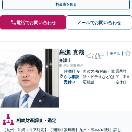
活」もサポート」【バリアフリー】【完全個室対応】
料金表を見る
電話でお問い合わせ
メールでお問い合わせ
髙瀬 真哉
熊本県
インタビュ
ーを見る
弁護士
田迎法律事務所
営業時
時津町
か
面談方法(対面・電
らも相談
話・ビデオなど)は
間：本日
受付中
応相談
定休日
相続財産調査・鑑定
【九州・沖縄エリア対応】【初回相談無料】九州・熊本の相続に詳し