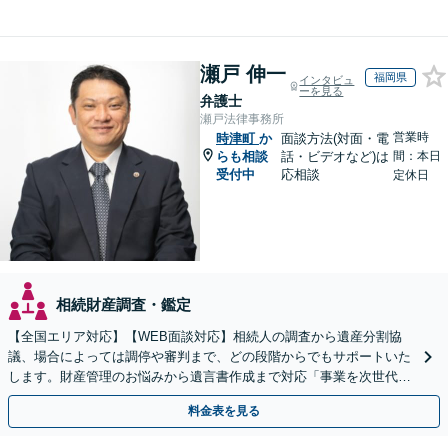
瀬戸 伸一
福岡県
インタビュ
ーを見る
弁護士
瀬戸法律事務所
営業時
時津町
か
面談方法(対面・電
らも相談
話・ビデオなど)は
間：本日
受付中
応相談
定休日
相続財産調査・鑑定
【全国エリア対応】【WEB面談対応】相続人の調査から遺産分割協
議、場合によっては調停や審判まで、どの段階からでもサポートいた
します。財産管理のお悩みから遺言書作成まで対応「事業を次世代に
引き継ぐ安心の事業承継をサポート」【完全個室相談】
料金表を見る