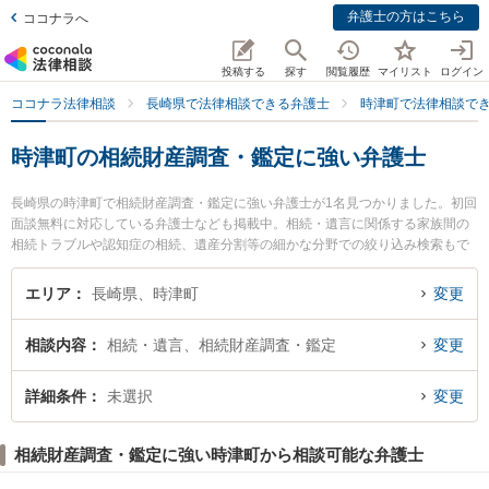
弁護士の方はこちら
ココナラへ
投稿する
探す
閲覧履歴
マイリスト
ログイン
ココナラ法律相談
長崎県で法律相談できる弁護士
時津町で法律相談で
時津町の相続財産調査・鑑定に強い弁護士
長崎県の時津町で相続財産調査・鑑定に強い弁護士が1名見つかりました。初回
面談無料に対応している弁護士なども掲載中。相続・遺言に関係する家族間の
相続トラブルや認知症の相続、遺産分割等の細かな分野での絞り込み検索もで
き便利です。特に弁護士法人大村綜合法律事務所 時津オフィスの加藤 貴大弁護
士のプロフィール情報や弁護士費用、強みなどが注目されています。『時津町
エリア
長崎県、時津町
変更
で土日や夜間に発生した相続財産調査・鑑定のトラブルを今すぐに弁護士に相
談したい』『相続財産調査・鑑定のトラブル解決の実績豊富な近くの弁護士を
相談内容
相続・遺言、相続財産調査・鑑定
変更
検索したい』『初回相談無料で相続財産調査・鑑定を法律相談できる時津町内
の弁護士に相談予約したい』などでお困りの相談者さんにおすすめです。
詳細条件
未選択
変更
相続財産調査・鑑定に強い時津町から相談可能な弁護士