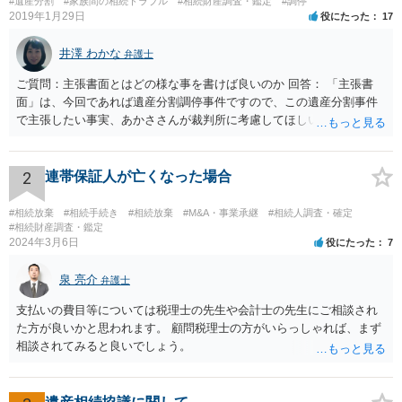
#遺産分割
#家族間の相続トラブル
#相続財産調査・鑑定
#調停
2019年1月29日
役にたった
17
井澤 わかな
弁護士
ご質問：主張書面とはどの様な事を書けば良いのか 回答： 「主張書
面」は、今回であれば遺産分割調停事件ですので、この遺産分割事件
で主張したい事実、あかささんが裁判所に考慮してほしいと思う、亡
くなった方・あかささん・お姉さん間の事情などを記入することにな
ります。 もし、主張したい事実や考慮してほしい事情に関連して
資料を持っているようであれば、主張書面とは別で提出できます。も
2
連帯保証人が亡くなった場合
し、お姉さんに見られたくないような資料がある場合、「非開示の希
望に関する申出書」と共に提出することも考えられます。 ご質問：書
#相続放棄
#相続手続き
#相続放棄
#M&A・事業承継
#相続人調査・確定
いた方が良い事と書かない方が良い事 回答： お姉さんが申立書の「申
#相続財産調査・鑑定
2024年3月6日
役にたった
7
立ての趣旨」のところに書いている遺産の分け方に対して意見があれ
ば、まずそれを書くとよいです。 次に「申立ての理由」のところに、
泉 亮介
なぜ調停を申し立てたのか(例えば、あかささんと話合いが出来ない／
弁護士
決裂した、など)や亡くなった方・あかささん・お姉さん間の事情やい
支払いの費目等については税理士の先生や会計士の先生にご相談され
きさつなどが書かれていると思うので、あかささんから見てそれは違
た方が良いかと思われます。 顧問税理士の方がいらっしゃれば、まず
うと感じるところは、どのように違うのか、など書くとよいです。 そ
相談されてみると良いでしょう。
の他、お姉さんの申立書には書かれていないけど、どのように遺産を
分けるかを決めるについてあかささんが重要だと考える事情があれば
(例えば、○○のときにお姉さんは亡くなった方からお金を援助してもら