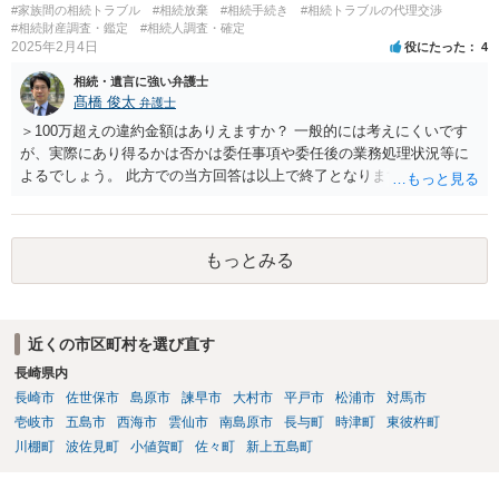
#家族間の相続トラブル
#相続放棄
#相続手続き
#相続トラブルの代理交渉
#相続財産調査・鑑定
#相続人調査・確定
2025年2月4日
役にたった
4
相続・遺言に強い弁護士
髙橋 俊太
弁護士
＞100万超えの違約金額はありえますか？ 一般的には考えにくいです
が、実際にあり得るかは否かは委任事項や委任後の業務処理状況等に
よるでしょう。 此方での当方回答は以上で終了となりますが、参考に
なりましたら幸いです。
もっとみる
近くの市区町村を選び直す
長崎県内
長崎市
佐世保市
島原市
諫早市
大村市
平戸市
松浦市
対馬市
壱岐市
五島市
西海市
雲仙市
南島原市
長与町
時津町
東彼杵町
川棚町
波佐見町
小値賀町
佐々町
新上五島町