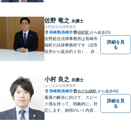
応可能。【地域密着型】地域
のみなさまのお悩みに寄り添
い、解決まで二人三脚でサポ
佐野 竜之
弁護士
ートします。◆近隣駐車場あ
佐野総合法律事務所
り
長崎県
長崎市
桜町駅
から徒歩2分
|
佐野総合法律事務所は長崎市
詳細を見
桜町の法律事務所です（旧市
る
役所から徒歩約１分）。 弁護
士登録１８年目の経験豊富な
弁護士で、幅広い事件に対応
しています。 当事務所では、
法テラスを利用しての無料相
小村 良之
弁護士
談がご利用いただけます。 費
はしばみ法律事務所
用の点も含めて、ご相談くだ
長崎県
長崎市
めがね橋駅
から徒歩4分
|
さい。
最善の解決に向けて、スピー
詳細を見
ド感を持って、戦略的に、対
る
応します。納得のいく内容と
費用となるよう心がけていま
すので、まずはお気軽にご相
談ください。