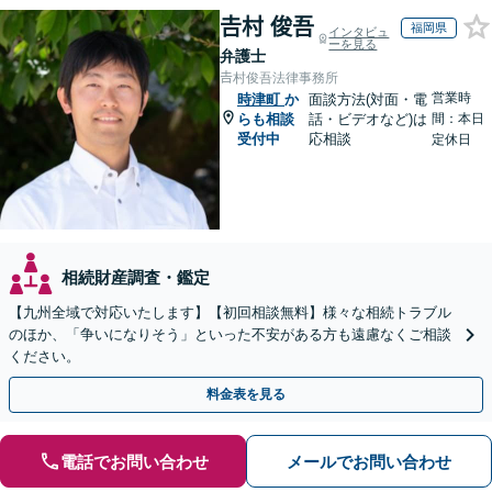
𠮷村 俊吾
福岡県
インタビュ
ーを見る
弁護士
𠮷村俊吾法律事務所
営業時
時津町
か
面談方法(対面・電
らも相談
話・ビデオなど)は
間：本日
受付中
応相談
定休日
相続財産調査・鑑定
【九州全域で対応いたします】【初回相談無料】様々な相続トラブル
のほか、「争いになりそう」といった不安がある方も遠慮なくご相談
ください。
料金表を見る
電話でお問い合わせ
メールでお問い合わせ