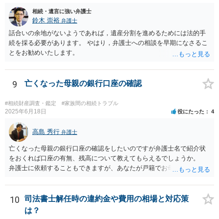
相続・遺言に強い弁護士
鈴木 崇裕
弁護士
話合いの余地がないようであれば，遺産分割を進めるためには法的手
続を採る必要があります。 やはり，弁護士への相談を早期になさるこ
とをお勧めいたします。
9
亡くなった母親の銀行口座の確認
#相続財産調査・鑑定
#家族間の相続トラブル
2025年6月18日
役にたった
4
高島 秀行
弁護士
亡くなった母親の銀行口座の確認をしたいのですが弁護士名で紹介状
をおくれば口座の有無、残高について教えてもらえるでしょうか。
弁護士に依頼することもできますが、あなたが戸籍でお母さんの相続
人であり、相続人本人であることなどを証明すれば、口座の有無や残
高は教えてくれると思います。 自分ではよくわからないということ
であれば、弁護士に相談し依頼されたら良いと思います。
10
司法書士解任時の違約金や費用の相場と対応策
は？