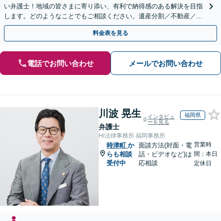
い弁護士！地域の皆さまに寄り添い、有利で納得感のある解決を目指
します。どのようなことでもご相談ください。遺産分割／不動産／遺
言書／使い込み／寄与分／遺留分／相続放棄【完全個室】
料金表を見る
電話でお問い合わせ
メールでお問い合わせ
川波 晃生
福岡県
インタビュ
ーを見る
弁護士
Hi法律事務所 福岡事務所
営業時
時津町
か
面談方法(対面・電
らも相談
話・ビデオなど)は
間：本日
受付中
応相談
定休日