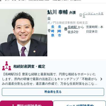
鮎川 泰輔
弁護
インタビューを見
る
士
虎ノ門法律経済事務所 長崎支店
長
長
長崎駅
から
営業時間：本
崎
崎
|
日定休日
徒歩2分
県
市
相続財産調査・鑑定
【長崎駅2分】豊富な経験と最新知識で、円滑な相続をサポートいた
します。所内の研修で最新の法改正にもキャッチアップ「不動産がら
みの遺産分割もお任せ」遺言書の作成で、万全な生前対策をおこない
ましょう【夜間・休日面談可】
料金表を見る