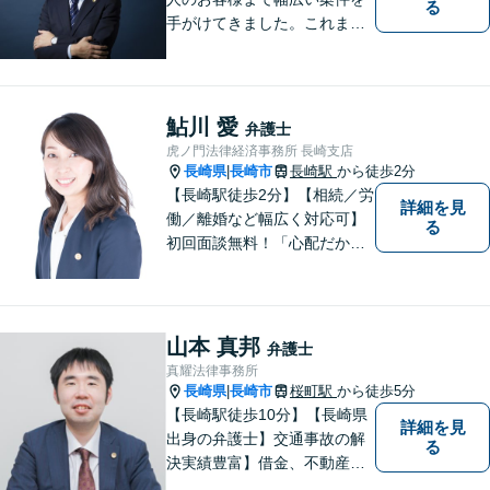
る
手がけてきました。これまで
の経験を踏まえ、今後も、依
頼者に満足していただける解
決を目指し尽力いたします。
鮎川 愛
弁護士
虎ノ門法律経済事務所 長崎支店
長崎県
長崎市
長崎駅
から徒歩2分
|
【長崎駅徒歩2分】【相続／労
詳細を見
働／離婚など幅広く対応可】
る
初回面談無料！「心配だから
念の為聞いておきたい」大歓
迎です！少しでも不安なこと
があればすぐにご相談くださ
い。各種専門家と連携し、ス
山本 真邦
弁護士
ムーズな解決を目指します。
真耀法律事務所
長崎県
長崎市
桜町駅
から徒歩5分
|
【長崎駅徒歩10分】【長崎県
詳細を見
出身の弁護士】交通事故の解
る
決実績豊富】借金、不動産、
相続、企業法務など幅広く対