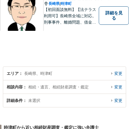
長崎県
時津町
|
【初回面談無料】【法テラス
詳細を見
利用可】長崎県全域に対応。
る
刑事事件、離婚問題、借金・
債務整理など。ご依頼者さま
のお悩み、そして心に寄り添
い丁寧にサポートいたしま
す。どんな些細なことでも構
いません。お気軽にご相談く
ださい【完全個室】
エリア
長崎県、時津町
変更
相談内容
相続・遺言、相続財産調査・鑑定
変更
詳細条件
未選択
変更
時津町から近い相続財産調査・鑑定に強い弁護士