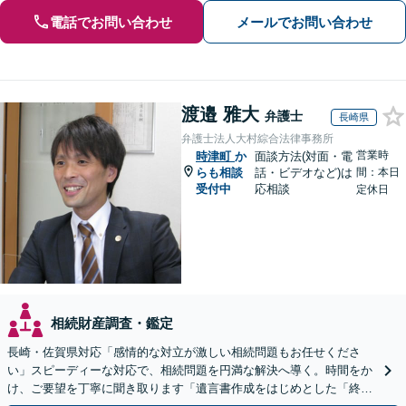
電話でお問い合わせ
メールでお問い合わせ
渡邉 雅大
弁護士
長崎県
弁護士法人大村綜合法律事務所
営業時
時津町
か
面談方法(対面・電
らも相談
話・ビデオなど)は
間：本日
受付中
応相談
定休日
相続財産調査・鑑定
長崎・佐賀県対応「感情的な対立が激しい相続問題もお任せくださ
い」スピーディーな対応で、相続問題を円満な解決へ導く。時間をか
け、ご要望を丁寧に聞き取ります「遺言書作成をはじめとした「終