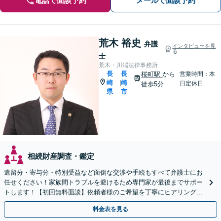
電話で面談予約
メールで面談予約
荒木 裕史
弁護
インタビューを見
る
士
荒木・川端法律事務所
長
長
桜町駅
から
営業時間：本
崎
崎
|
日定休日
徒歩5分
県
市
相続財産調査・鑑定
遺留分・寄与分・特別受益など面倒な交渉や手続もすべて弁護士にお
任せください！家族間トラブルを避けるため専門家が最後までサポー
トします！【初回無料面談】依頼者様のご希望を丁寧にヒアリング！
遺言書作成もご相談ください。
料金表を見る