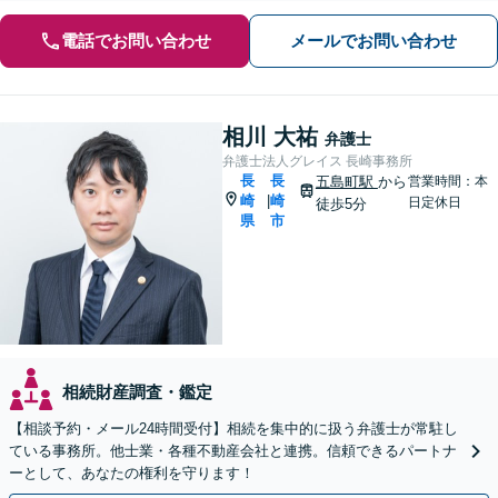
電話でお問い合わせ
メールでお問い合わせ
相川 大祐
弁護士
弁護士法人グレイス 長崎事務所
長
長
五島町駅
から
営業時間：本
崎
崎
|
日定休日
徒歩5分
県
市
相続財産調査・鑑定
【相談予約・メール24時間受付】相続を集中的に扱う弁護士が常駐し
ている事務所。他士業・各種不動産会社と連携。信頼できるパートナ
ーとして、あなたの権利を守ります！