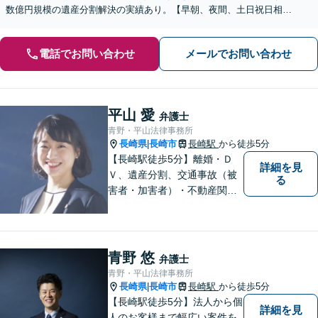
数億円規模の遺産分割解決の実績あり。【早朝、夜間、土日祝日相談
対応】【カード払い可】
電話でお問い合わせ
メールでお問い合わせ
平山 愛
弁護士
青野・平山法律事務所
長崎県
長崎市
長崎駅
から徒歩5分
|
【長崎駅徒歩5分】離婚・Ｄ
詳細を見
Ｖ、遺産分割、交通事故（被
る
害者・加害者）・不動産関連
の問題ならお一人で悩まずお
気軽にご相談ください。依頼
者様と共に全力で戦います。
青野 悠
弁護士
青野・平山法律事務所
長崎県
長崎市
長崎駅
から徒歩5分
|
【長崎駅徒歩5分】法人から個
詳細を見
人のお客様まで幅広い案件を