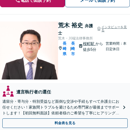
電話で面談予約
メールで面談予約
荒木 裕史
弁護
インタビューを見
る
士
荒木・川端法律事務所
長
長
桜町駅
から
営業時間：本
崎
崎
|
日定休日
徒歩5分
県
市
遺言執行者の選任
遺留分・寄与分・特別受益など面倒な交渉や手続もすべて弁護士にお
任せください！家族間トラブルを避けるため専門家が最後までサポー
トします！【初回無料面談】依頼者様のご希望を丁寧にヒアリング！
遺言書作成もご相談ください。
料金表を見る