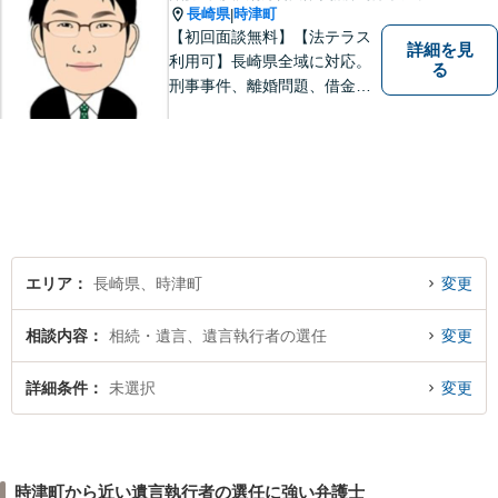
長崎県
時津町
|
【初回面談無料】【法テラス
詳細を見
利用可】長崎県全域に対応。
る
刑事事件、離婚問題、借金・
債務整理など。ご依頼者さま
のお悩み、そして心に寄り添
い丁寧にサポートいたしま
す。どんな些細なことでも構
いません。お気軽にご相談く
ださい【完全個室】
エリア
長崎県、時津町
変更
相談内容
相続・遺言、遺言執行者の選任
変更
詳細条件
未選択
変更
時津町から近い遺言執行者の選任に強い弁護士