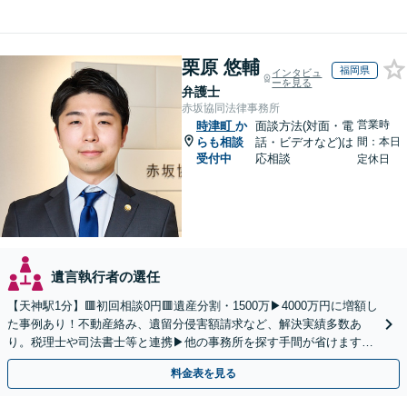
栗原 悠輔
福岡県
インタビュ
ーを見る
弁護士
赤坂協同法律事務所
営業時
時津町
か
面談方法(対面・電
らも相談
話・ビデオなど)は
間：本日
受付中
応相談
定休日
遺言執行者の選任
【天神駅1分】🟥初回相談0円🟥遺産分割・1500万▶4000万円に増額し
た事例あり！不動産絡み、遺留分侵害額請求など、解決実績多数あ
り。税理士や司法書士等と連携▶他の事務所を探す手間が省けます！
不動産会社と連携し無料査定&財産調査も◎
料金表を見る