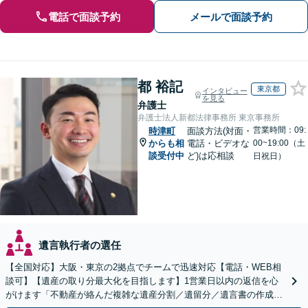
電話で面談予約
メールで面談予約
都 裕記
東京都
インタビュー
を見る
弁護士
弁護士法人新都法律事務所 東京事務所
営業時間：09:
時津町
面談方法(対面・
からも相
電話・ビデオな
00~19:00（土
談受付中
ど)は応相談
日祝日）
遺言執行者の選任
【全国対応】大阪・東京の2拠点でチームで迅速対応【電話・WEB相
談可】【遺産の取り分最大化を目指します】1営業日以内の返信を心
がけます「不動産が絡んだ複雑な遺産分割／遺留分／遺言書の作成・