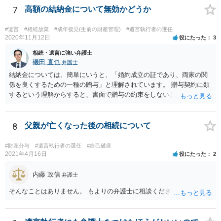
針を取るか決められたらよいと思います。
7
高額の結納金について無効かどうか
#遺言
#相続放棄
#成年後見(生前の財産管理)
#遺言執行者の選任
2020年11月12日
役にたった
3
相続・遺言に強い弁護士
磯田 直也
弁護士
結納金については、簡単にいうと、「婚約成立の証であり、両家の関
係を良くするための一種の贈与」と理解されています。 贈与契約に類
するという理解からすると、書面で贈与の約束をしないと相手方は支
払いを請求できません。 反面、実際に支払ったあとから返金を求める
ことは困難です。 くれぐれも今後お気をつけください。 弁護士に対応
を依頼されるのも悪くはありませんが、感情的な理由が強いと思いま
8
父親が亡くなった後の相続について
すので法的観点から説得を試みても解決は難しいように思います。
#財産分与
#遺言執行者の選任
#自己破産
2021年4月16日
役にたった
2
内藤 政信
弁護士
そんなことはありません。 もよりの弁護士に相談ください。