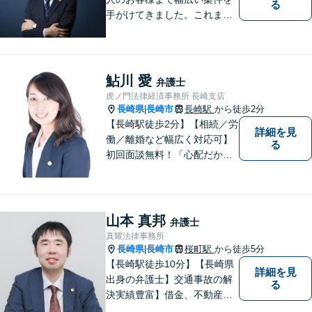
る
手がけてきました。これまで
の経験を踏まえ、今後も、依
頼者に満足していただける解
決を目指し尽力いたします。
鮎川 愛
弁護士
虎ノ門法律経済事務所 長崎支店
長崎県
長崎市
長崎駅
から徒歩2分
|
【長崎駅徒歩2分】【相続／労
詳細を見
働／離婚など幅広く対応可】
る
初回面談無料！「心配だから
念の為聞いておきたい」大歓
迎です！少しでも不安なこと
があればすぐにご相談くださ
い。各種専門家と連携し、ス
山本 真邦
弁護士
ムーズな解決を目指します。
真耀法律事務所
長崎県
長崎市
桜町駅
から徒歩5分
|
【長崎駅徒歩10分】【長崎県
詳細を見
出身の弁護士】交通事故の解
る
決実績豊富】借金、不動産、
相続、企業法務など幅広く対