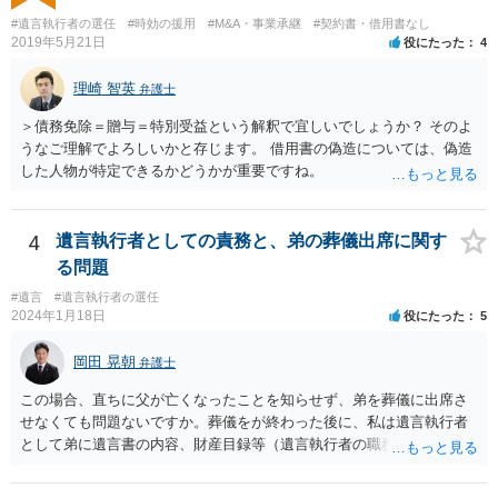
#遺言執行者の選任
#時効の援用
#M&A・事業承継
#契約書・借用書なし
2019年5月21日
役にたった
4
理崎 智英
弁護士
＞債務免除＝贈与＝特別受益という解釈で宜しいでしょうか？ そのよ
うなご理解でよろしいかと存じます。 借用書の偽造については、偽造
した人物が特定できるかどうかが重要ですね。
4
遺言執行者としての責務と、弟の葬儀出席に関す
る問題
#遺言
#遺言執行者の選任
2024年1月18日
役にたった
5
岡田 晃朝
弁護士
この場合、直ちに父が亡くなったことを知らせず、弟を葬儀に出席さ
せなくても問題ないですか。葬儀をが終わった後に、私は遺言執行者
として弟に遺言書の内容、財産目録等（遺言執行者の職務）を知らせ
ればよいですか。 葬儀は喪主が主催する行事ですから、誰を参加させ
るかは喪主の自由です。 呼ばなくてもかまいません。 そもそも、そう