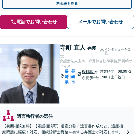
料金表を見る
電話でお問い合わせ
メールでお問い合わせ
寺町 直人
弁護
インタビューを見
る
士
弁護士法人山本・坪井綜合法律事務所 長崎オ
フィス
長
長
桜町駅
か
営業時間：08:00~2
崎
崎
|
1:00（土日祝日）
ら徒歩6分
県
市
遺言執行者の選任
【初回相談無料】【電話相談可】遺産分割／遺言書作成など、遺産相
続問題に幅広く対応。相続診断士資格を有する弁護士が対応します。