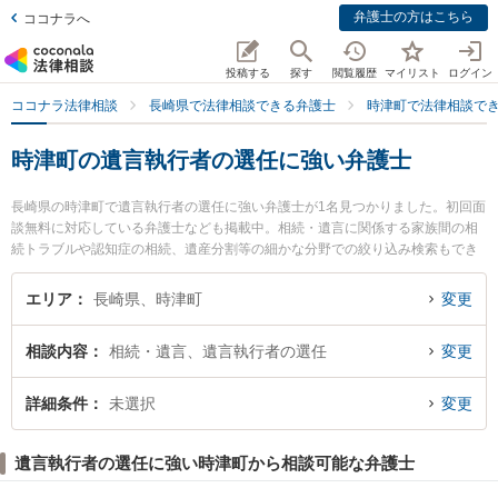
弁護士の方はこちら
ココナラへ
投稿する
探す
閲覧履歴
マイリスト
ログイン
ココナラ法律相談
長崎県で法律相談できる弁護士
時津町で法律相談で
時津町の遺言執行者の選任に強い弁護士
長崎県の時津町で遺言執行者の選任に強い弁護士が1名見つかりました。初回面
談無料に対応している弁護士なども掲載中。相続・遺言に関係する家族間の相
続トラブルや認知症の相続、遺産分割等の細かな分野での絞り込み検索もでき
便利です。特に弁護士法人大村綜合法律事務所 時津オフィスの加藤 貴大弁護士
のプロフィール情報や弁護士費用、強みなどが注目されています。『時津町で
エリア
長崎県、時津町
変更
土日や夜間に発生した遺言執行者の選任のトラブルを今すぐに弁護士に相談し
たい』『遺言執行者の選任のトラブル解決の実績豊富な近くの弁護士を検索し
相談内容
相続・遺言、遺言執行者の選任
変更
たい』『初回相談無料で遺言執行者の選任を法律相談できる時津町内の弁護士
に相談予約したい』などでお困りの相談者さんにおすすめです。
詳細条件
未選択
変更
遺言執行者の選任に強い時津町から相談可能な弁護士