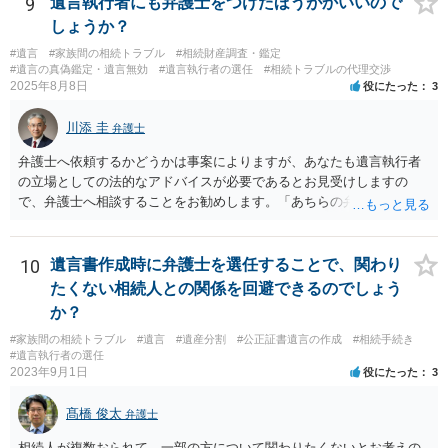
9
遺言執行者にも弁護士をつけたほうがかいいので
しょうか？
#遺言
#家族間の相続トラブル
#相続財産調査・鑑定
#遺言の真偽鑑定・遺言無効
#遺言執行者の選任
#相続トラブルの代理交渉
2025年8月8日
役にたった
3
川添 圭
弁護士
弁護士へ依頼するかどうかは事案によりますが、あなたも遺言執行者
の立場としての法的なアドバイスが必要であるとお見受けしますの
で、弁護士へ相談することをお勧めします。「あちらの弁護士」（元
嫁と娘の弁護士のことでしょうか）へ聴いても、自分に有利な主張や
誘導しかしてこないと思います。
10
遺言書作成時に弁護士を選任することで、関わり
たくない相続人との関係を回避できるのでしょう
か？
#家族間の相続トラブル
#遺言
#遺産分割
#公正証書遺言の作成
#相続手続き
#遺言執行者の選任
2023年9月1日
役にたった
3
髙橋 俊太
弁護士
相続人が複数おられて、一部の方について関わりたくないとお考えの