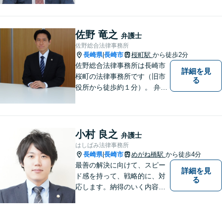
応可能。【地域密着型】地域
のみなさまのお悩みに寄り添
い、解決まで二人三脚でサポ
佐野 竜之
弁護士
ートします。◆近隣駐車場あ
佐野総合法律事務所
り
長崎県
長崎市
桜町駅
から徒歩2分
|
佐野総合法律事務所は長崎市
詳細を見
桜町の法律事務所です（旧市
る
役所から徒歩約１分）。 弁護
士登録１８年目の経験豊富な
弁護士で、幅広い事件に対応
しています。 当事務所では、
法テラスを利用しての無料相
小村 良之
弁護士
談がご利用いただけます。 費
はしばみ法律事務所
用の点も含めて、ご相談くだ
長崎県
長崎市
めがね橋駅
から徒歩4分
|
さい。
最善の解決に向けて、スピー
詳細を見
ド感を持って、戦略的に、対
る
応します。納得のいく内容と
費用となるよう心がけていま
すので、まずはお気軽にご相
談ください。