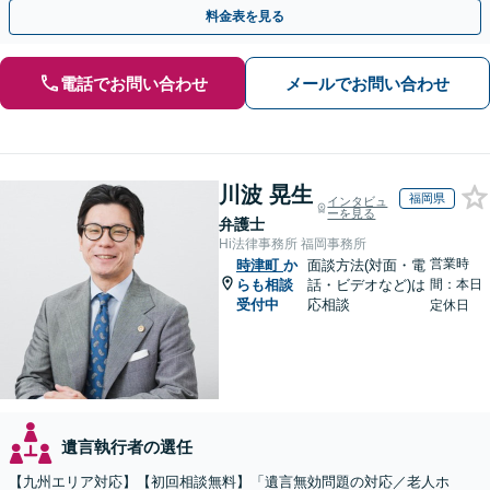
執行／事業承継など、お任せください」【休日相談あり】
料金表を見る
電話でお問い合わせ
メールでお問い合わせ
川波 晃生
福岡県
インタビュ
ーを見る
弁護士
Hi法律事務所 福岡事務所
営業時
時津町
か
面談方法(対面・電
らも相談
話・ビデオなど)は
間：本日
受付中
応相談
定休日
遺言執行者の選任
【九州エリア対応】【初回相談無料】「遺言無効問題の対応／老人ホ