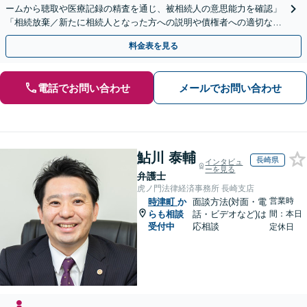
ームから聴取や医療記録の精査を通じ、被相続人の意思能力を確認」
「相続放棄／新たに相続人となった方への説明や債権者への適切な対
応まで、きめ細やかにサポート」【休日・夜間相談可】
料金表を見る
電話でお問い合わせ
メールでお問い合わせ
鮎川 泰輔
長崎県
インタビュ
ーを見る
弁護士
虎ノ門法律経済事務所 長崎支店
営業時
時津町
か
面談方法(対面・電
らも相談
話・ビデオなど)は
間：本日
受付中
応相談
定休日