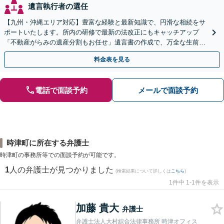
遺言執行者の選任
【九州・沖縄エリア対応】豊富な経験と最新知識で、円滑な相続をサ
ポートいたします。所内の研修で最新の法改正にもキャッチアップ
「不動産がらみの遺産分割もお任せ」遺言書の作成で、万全な生前対
策をおこないましょう【夜間・休日面談可】
料金表を見る
電話で面談予約
メールで面談予約
時津町に所在する弁護士
時津町の事務所等での面談予約が可能です。
1
人の弁護士が見つかりました
(検索結果について詳しくは
こちら
)
1件中 1-1件を表示
加藤 貴大
弁護士
弁護士法人大村綜合法律事務所 時津オフィス