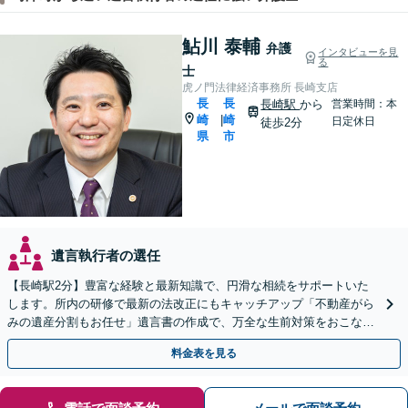
鮎川 泰輔
弁護
インタビューを見
る
士
虎ノ門法律経済事務所 長崎支店
長
長
長崎駅
から
営業時間：本
崎
崎
|
日定休日
徒歩2分
県
市
遺言執行者の選任
【長崎駅2分】豊富な経験と最新知識で、円滑な相続をサポートいた
します。所内の研修で最新の法改正にもキャッチアップ「不動産がら
みの遺産分割もお任せ」遺言書の作成で、万全な生前対策をおこない
ましょう【夜間・休日面談可】
料金表を見る