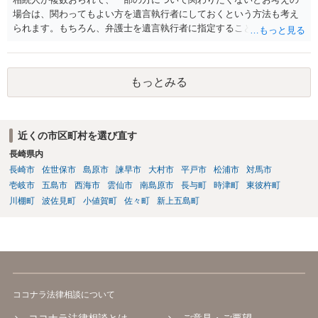
場合は、関わってもよい方を遺言執行者にしておくという方法も考え
られます。もちろん、弁護士を遺言執行者に指定することもできます
が、（関わってもよい）相続人を遺言執行者に指定しておいて、その
方に再委任の権限を付与しておくという方法もあります。 一度、弁護
士に直接ご相談されることをお勧めいたします。
もっとみる
近くの市区町村を選び直す
長崎県内
長崎市
佐世保市
島原市
諫早市
大村市
平戸市
松浦市
対馬市
壱岐市
五島市
西海市
雲仙市
南島原市
長与町
時津町
東彼杵町
川棚町
波佐見町
小値賀町
佐々町
新上五島町
ココナラ法律相談について