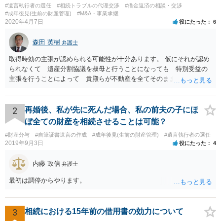
#遺言執行者の選任
#相続トラブルの代理交渉
#借金返済の相談・交渉
#成年後見(生前の財産管理)
#M&A・事業承継
2020年4月7日
役にたった
6
森田 英樹
弁護士
取得時効の主張が認められる可能性が十分あります。 仮にそれが認め
られなくて 遺産分割協議を叔母と行うことになっても 特別受益の
主張を行うことによって 貴殿らが不動産を全てそのまま取得できる
ことが可能でしょう。
2
再婚後、私が先に死んだ場合、私の前夫の子にほ
ぼ全ての財産を相続させることは可能？
#財産分与
#自筆証書遺言の作成
#成年後見(生前の財産管理)
#遺言執行者の選任
2019年9月3日
役にたった
4
内藤 政信
弁護士
最初は調停からやります。
3
相続における15年前の借用書の効力について