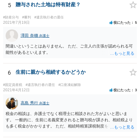
いう法律関係にありません。 遺言の内容と遺産の総額の通知、公正証
5
贈与された土地は特有財産？
書でない場合は遺言の検認については、執行者に通知義務があるの
で、対応しましょう。 そのあとは遺留分の請求などがあればそれへの
#財産分与
#審判
#遺言執行者の選任
対応となるでしょう。
2021年7月19日
役にたった
5
澤田 奈穗
弁護士
間違いということはありません。 ただ、ご主人の主張が認められる可
能性があるといえます。
6
生前に親から相続するかどうか
#固定資産税
#遺言執行者の選任
#口座凍結解除
2021年4月12日
役にたった
3
高島 秀行
弁護士
税金の相談は、弁護士でなく税理士に相談された方がよいと思いま
す。 一般的に、生前に名義変更されると贈与税が課され、相続税より
も多く税金がかかります。 ただ、相続時精算課税制度を取れば、実質
的に相続税と同等の税金で済む可能性があります。 実際に税理士にど
ういう場合にどれくらい税金がかかるか計算してもらって どういう方