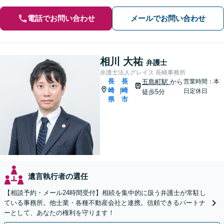
電話でお問い合わせ
メールでお問い合わせ
相川 大祐
弁護士
弁護士法人グレイス 長崎事務所
長
長
五島町駅
から
営業時間：本
崎
崎
|
日定休日
徒歩5分
県
市
遺言執行者の選任
【相談予約・メール24時間受付】相続を集中的に扱う弁護士が常駐し
ている事務所。他士業・各種不動産会社と連携。信頼できるパートナ
ーとして、あなたの権利を守ります！