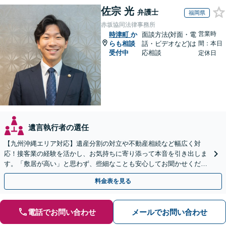
佐宗 光
弁護士
福岡県
赤坂協同法律事務所
営業時
時津町
か
面談方法(対面・電
らも相談
話・ビデオなど)は
間：本日
受付中
応相談
定休日
遺言執行者の選任
【九州沖縄エリア対応】遺産分割の対立や不動産相続など幅広く対
応！接客業の経験を活かし、お気持ちに寄り添って本音を引き出しま
す。「敷居が高い」と思わず、些細なことも安心してお聞かせくださ
い【初回相談無料】【夜間・休日相談可】
料金表を見る
電話でお問い合わせ
メールでお問い合わせ