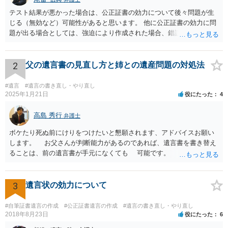
テスト結果が悪かった場合は、公正証書の効力について後々問題が生
じる（無効など）可能性があると思います。 他に公正証書の効力に問
題が出る場合としては、強迫により作成された場合、錯誤（勘違い）
の場合などがあります。 遺言の対象となる財産の多寡などにもよりま
すが、弁護士に作成を依頼する場合は、１０～数十万円程度になるケ
ースが多いと思います。 報酬体系は、弁護士ごとに異なりますので一
2
父の遺言書の見直し方と姉との遺産問題の対処法
律の基準はありません。
#遺言
#遺言の書き直し・やり直し
2025年1月21日
役にたった
4
高島 秀行
弁護士
ボケたり死ぬ前にけりをつけたいと懇願されます、アドバイスお願い
します。 お父さんが判断能力があるのであれば、遺言書を書き替え
ることは、前の遺言書が手元になくても 可能です。 将来遺言の効
力が争われますから、医師にお父さんが判断能力があるかどうか検査
してもらって 診断書を取得して、公証役場へ行って公正証書遺言を
作成するのがよいと思います。 将来争われることが見込まれること
3
遺言状の効力について
から、弁護士に依頼して手続きを進めた方がよいと思います。
#自筆証書遺言の作成
#公正証書遺言の作成
#遺言の書き直し・やり直し
2018年8月23日
役にたった
6