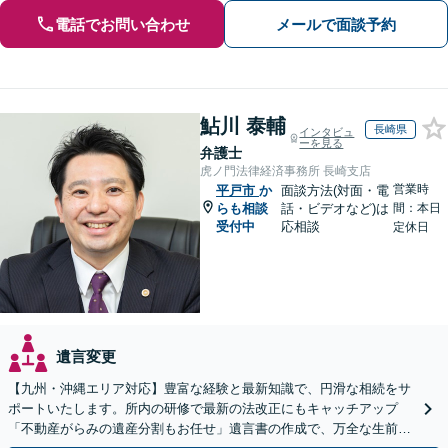
電話でお問い合わせ
メールで面談予約
鮎川 泰輔
長崎県
インタビュ
ーを見る
弁護士
虎ノ門法律経済事務所 長崎支店
営業時
平戸市
か
面談方法(対面・電
らも相談
話・ビデオなど)は
間：本日
受付中
応相談
定休日
遺言変更
【九州・沖縄エリア対応】豊富な経験と最新知識で、円滑な相続をサ
ポートいたします。所内の研修で最新の法改正にもキャッチアップ
「不動産がらみの遺産分割もお任せ」遺言書の作成で、万全な生前対