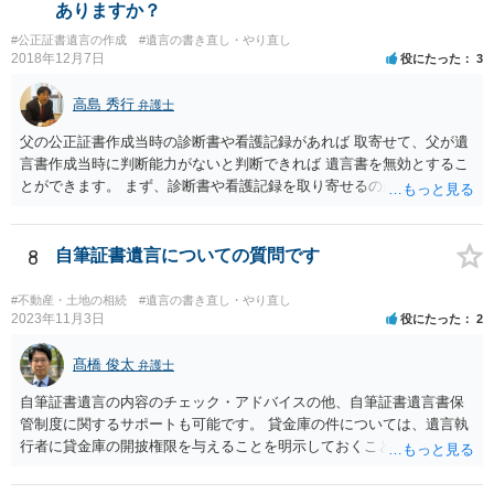
は、通常、相続人全員分の（本件であれば４通の）「遺産分割協議
ありますか？
書」を作成するところ、１通だけの作成にとどめる理由が書かれてい
#公正証書遺言の作成
#遺言の書き直し・やり直し
るものです。
2018年12月7日
役にたった
3
高島 秀行
弁護士
父の公正証書作成当時の診断書や看護記録があれば 取寄せて、父が遺
言書作成当時に判断能力がないと判断できれば 遺言書を無効とするこ
とができます。 まず、診断書や看護記録を取り寄せるのが重要となり
ます。 ご自分で取り寄せるか、弁護士に取り寄せてもらうかしたらよ
いと思います。
8
自筆証書遺言についての質問です
#不動産・土地の相続
#遺言の書き直し・やり直し
2023年11月3日
役にたった
2
髙橋 俊太
弁護士
自筆証書遺言の内容のチェック・アドバイスの他、自筆証書遺言書保
管制度に関するサポートも可能です。 貸金庫の件については、遺言執
行者に貸金庫の開披権限を与えることを明示しておくことでクリアで
きます。