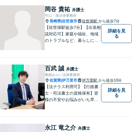
岡谷 貴祐
弁護士
竹口・堀法律事務所
長崎県
佐世保市
佐世保駅
から徒歩7分
|
【佐世保駅徒歩7分】【出張相
詳細を見
談対応可】家庭や福祉、地域
る
のトラブルなど、暮らしに根
ざしたご相談を中心に取り組
んでいます。 安心してご相談
いただける存在を目指し、丁
寧にお話を伺うことを大切に
百武 誠
弁護士
しています。
陶都みらい法律事務所
佐賀県
伊万里市
伊万里駅
から徒歩10分
|
【法テラス利用可】【行政書
詳細を見
士・司法書士の資格保有】皆
る
様の不安やお悩みがいち早く
解決できるよう、これまでの
司法書士、行政書士の経験を
活かし、誠心誠意サポートい
たします。また、依頼者様が
永江 竜之介
弁護士
お悩みを話しやすい環境作り