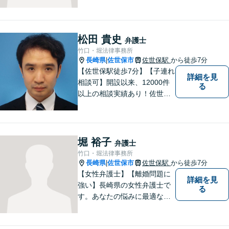
各地の法律問題に取り組んで
おります。解決方法のメリッ
トやリスクをご説明し、納得
の解決へと導きます。時間外
松田 貴史
弁護士
のご相談にも対応可能ですの
竹口・堀法律事務所
で、お気軽にご連絡くださ
長崎県
佐世保市
佐世保駅
から徒歩7分
|
い。
【佐世保駅徒歩7分】【子連れ
詳細を見
相談可】開設以来、12000件
る
以上の相談実績あり！佐世保
市を中心に、長崎・佐賀県・
福岡の法律問題に取り組みま
す。離婚問題・交通事故問
題・企業法務等、お困りごと
堀 裕子
弁護士
はなんでもご相談ください。
竹口・堀法律事務所
【他士業連携】
長崎県
佐世保市
佐世保駅
から徒歩7分
|
【女性弁護士】【離婚問題に
詳細を見
強い】長崎県の女性弁護士で
る
す。あなたの悩みに最適なリ
ーガルサービスを提供させて
いただきます。