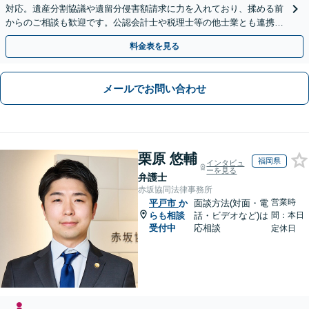
対応。遺産分割協議や遺留分侵害額請求に力を入れており、揉める前
からのご相談も歓迎です。公認会計士や税理士等の他士業とも連携
し、円満な解決を全力でサポートいたします。
料金表を見る
メールでお問い合わせ
栗原 悠輔
福岡県
インタビュ
ーを見る
弁護士
赤坂協同法律事務所
営業時
平戸市
か
面談方法(対面・電
らも相談
話・ビデオなど)は
間：本日
受付中
応相談
定休日