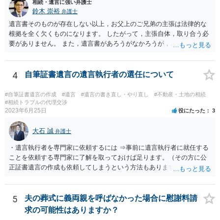
相続・遺言に強い弁護士
鈴木 崇裕
弁護士
遺言書そのものが存在しない以上，お父上のご兄弟の主張は法律的な
根拠を全く欠くものになります。 したがって，主張自体，取り合う必
要がありません。 また，遺言書があろうがなかろうが，お父上のご兄
弟と面会しなければならない義務はもともとありません。 峰岸先生の
ご回答にもありますが， 代理人弁護士をたてて，その弁護士から相手
方に対して， ・相続に関する主張は法的根拠がなく，一切応じないこ
4
自筆証書遺言の遺言執行者の選任について
と ・今後一切の連絡をしてこないでほしいこと ・連絡を継続してくる
ようであれば警察への通報や法的措置も辞さないこと などを記載した
#自筆証書遺言の作成
#遺言
#遺言の書き直し・やり直し
#不動産・土地の相続
書面を発送してもらうことがよろしいように思います。
#相続トラブルの代理交渉
2023年6月25日
役にたった
3
大石 誠
弁護士
・遺言執行者を専門家に依頼するには ⇒事前に遺言執行者に就任する
ことを依頼する専門家に了解を取っておけば足ります。（その方に公
正証書遺言の作成も依頼してしまうという方法もあります） 事前に了
解を取るだけであれば、契約は不要ですし、契約料を払う必要もあり
ません。 遺言執行者に就任し、遺言執行が完了したときの報酬だけ、
弁護士費用としてかかります。 ・亡くなった際に、法務局に預けた自
5
夫の葬式に義両親を呼ばなかった場合に慰謝料請
筆証書遺言の存在を親族がなかったものにされる可能性 ⇒自筆の遺言
求の可能性はありますか？
書を法務局に保管した場合、死亡後、法務局に遺言書の有無を照会す