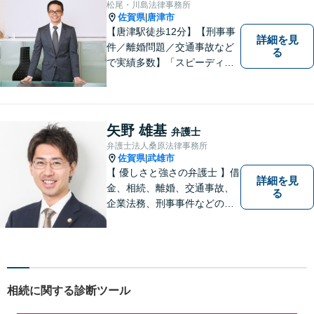
松尾・川島法律事務所
を心がけております。
佐賀県
唐津市
|
【唐津駅徒歩12分】【刑事事
詳細を見
件／離婚問題／交通事故など
る
で実績多数】「スピーディで
的確な判断」がモットーで
す。皆様に寄り添い、目線を
合わせながらどのような解決
が望ましいのかを共に考えま
矢野 雄基
弁護士
す。ぜひお気軽にご相談くだ
弁護士法人桑原法律事務所
さい！【プライバシー完備】
佐賀県
武雄市
|
【 優しさと強さの弁護士 】借
詳細を見
金、相続、離婚、交通事故、
る
企業法務、刑事事件などのご
相談を承っております。まず
はお気軽にご相談ください。
チーム体制による迅速で最適
なリーガルサービスを提供い
たします。
相続に関する診断ツール