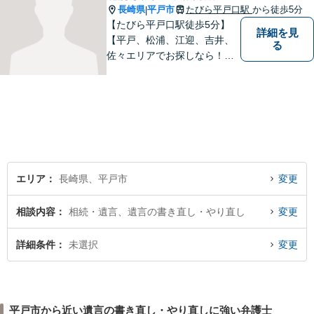
長崎県
平戸市
たびら平戸口駅
から徒歩5分
|
【たびら平戸口駅徒歩5分】
詳細を見
【平戸、松浦、江迎、吉井、
る
佐々エリアでお探しなら！】
少人数体制で、皆様に手厚い
対応を心掛けています。リモ
ート相談／休日・夜間対応な
ど、相談しやすい環境完備◎
地域の皆様のために活動する
弁護士。【駐車場あり】
エリア
長崎県、平戸市
変更
相談内容
相続・遺言、遺言の書き直し・やり直し
変更
詳細条件
未選択
変更
平戸市から近い遺言の書き直し・やり直しに強い弁護士