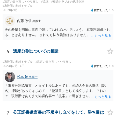
#遺言の書き直し・やり直し
#協議
#相続トラブルの代理交渉
ることになりますので、「法務局に預けた自筆証書遺言の存在を親族
#家族間の相続トラブル
がなかったもの」にすることはできません。 存在をなかったものにす
2019年9月13日
役にたった
5
るというよりも、遺言の効力を争う（遺言は無効だ）と主張する場合
がありえますが、その予防方法は、遺言者と面談してみないと判断が
内藤 政信
弁護士
難しいです。
夫の希望を明確に書面で残しておけばいいでしょう。 慰謝料請求され
ることはありません。 されても払う義務はありません。
6
遺産分割についての相談
#家族間の相続トラブル
#遺言の書き直し・やり直し
2023年7月14日
役にたった
3
松本 治
弁護士
「遺産分割協議書」とタイトルにあっても、相続人全員の署名（記
名）押印があってはじめて、「協議書」として成立します。ですの
で、現段階はあくまで協議内容の「提案」に過ぎません。 納得がいか
なければ、署名（記名）押印を拒むことです。１人でも拒むと協議不
成立となります。その場合、成立させたい相続人が、家庭裁判所に遺
産分割調停を申し立てなければなりません。 なお、弁護士の送付状
7
公正証書遺言書の不服申し立てをして、勝ち目は