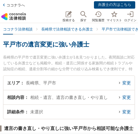
弁護士の方はこちら
ココナラへ
投稿する
探す
閲覧履歴
マイリスト
ログイン
ココナラ法律相談
長崎県で法律相談できる弁護士
平戸市で法律相談で
平戸市の遺言変更に強い弁護士
長崎県の平戸市で遺言変更に強い弁護士が1名見つかりました。夜間面談に対応
している弁護士なども掲載中。相続・遺言に関係する家族間の相続トラブルや
認知症の相続、遺産分割等の細かな分野での絞り込み検索もでき便利です。特
に飛鸞ひまわり基金法律事務所の小林 洋介弁護士のプロフィール情報や弁護士
費用、強みなどが注目されています。『平戸市で土日や夜間に発生した遺言変
エリア
長崎県、平戸市
変更
更のトラブルを今すぐに弁護士に相談したい』『遺言変更のトラブル解決の実
績豊富な近くの弁護士を検索したい』『初回相談無料で遺言変更を法律相談で
相談内容
相続・遺言、遺言の書き直し・やり直し
変更
きる平戸市内の弁護士に相談予約したい』などでお困りの相談者さんにおすす
めです。
詳細条件
未選択
変更
遺言の書き直し・やり直しに強い平戸市から相談可能な弁護士