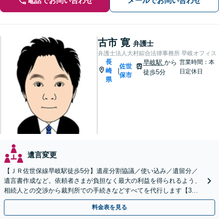
電話でお問い合わせ
メールでお問い合わせ
古市 寛
弁護士
弁護士法人大村綜合法律事務所 早岐オフィス
長
早岐駅
から
営業時間：本
佐世
崎
|
日定休日
徒歩5分
保市
県
遺言変更
【ＪＲ佐世保線早岐駅徒歩5分】遺産分割協議／使い込み／遺留分／
遺言書作成など。依頼者さまが負担なく最大の利益を得られるよう、
相続人との交渉から裁判所での手続きなどすべてを代行します【3拠
点に計6人弁護士在籍】
料金表を見る