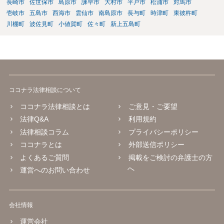
長崎市
佐世保市
島原市
諫早市
大村市
平戸市
松浦市
対馬市
壱岐市
五島市
西海市
雲仙市
南島原市
長与町
時津町
東彼杵町
川棚町
波佐見町
小値賀町
佐々町
新上五島町
ココナラ法律相談について
ココナラ法律相談とは
ご意見・ご要望
法律Q&A
利用規約
法律相談コラム
プライバシーポリシー
ココナラとは
外部送信ポリシー
よくあるご質問
掲載をご検討の弁護士の方
へ
運営へのお問い合わせ
会社情報
運営会社