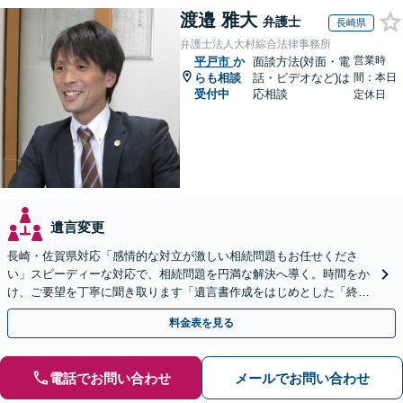
渡邉 雅大
弁護士
長崎県
弁護士法人大村綜合法律事務所
営業時
平戸市
か
面談方法(対面・電
らも相談
話・ビデオなど)は
間：本日
受付中
応相談
定休日
遺言変更
長崎・佐賀県対応「感情的な対立が激しい相続問題もお任せくださ
い」スピーディーな対応で、相続問題を円満な解決へ導く。時間をか
け、ご要望を丁寧に聞き取ります「遺言書作成をはじめとした「終
活」もサポート」【バリアフリー】【完全個室対応】
料金表を見る
電話でお問い合わせ
メールでお問い合わせ