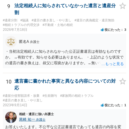
9
法定相続人に知らされていなかった遺言と遺産分
割
#遺産分割
#協議
#遺言の書き直し・やり直し
#遺言の真偽鑑定・遺言無効
#相続トラブルの代理交渉
#不動産・土地の相続
2026年7月18日
役にたった
3
匿名A
弁護士
・当初法定相続人に知らされなかった公正証書遺言は有効なものです
か。 →有効です。知らせる必要はありません。 ・上記のような状況で
の遺言の書き換えは、叔父に瑕疵がありますか。→無いです。 ・分割
する場合の比率は、現状で、客観的に見てどの程度が妥当と考えられ
ますか。 →本人が自由に決められますので、どこが妥当とは言えない
です。客観的な基準もありません。 ・できれば穏やかに、分割を拒否
10
遺言書に書かれた事実と異なる内容についての対
することはできますか。 →分割を拒否するということは、遺産はいら
応
ないということでしょうか。遺言で、受取を指定されててもいらない
#遺留分侵害額請求・放棄
#生前贈与
#家族間の相続トラブル
と拒否することはできます。理由を説明する必要はありません。
#遺言の書き直し・やり直し
2023年9月14日
役にたった
1
相続・遺言に強い弁護士
尾崎 祐一
弁護士
お答えいたします。不公平な公正証書遺言であっても遺言の内容を変