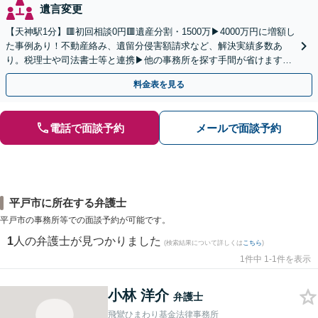
遺言変更
【天神駅1分】🟥初回相談0円🟥遺産分割・1500万▶4000万円に増額し
た事例あり！不動産絡み、遺留分侵害額請求など、解決実績多数あ
り。税理士や司法書士等と連携▶他の事務所を探す手間が省けます！
不動産会社と連携し無料査定&財産調査も◎
料金表を見る
電話で面談予約
メールで面談予約
平戸市に所在する弁護士
平戸市の事務所等での面談予約が可能です。
1
人の弁護士が見つかりました
(検索結果について詳しくは
こちら
)
1件中 1-1件を表示
小林 洋介
弁護士
飛鸞ひまわり基金法律事務所