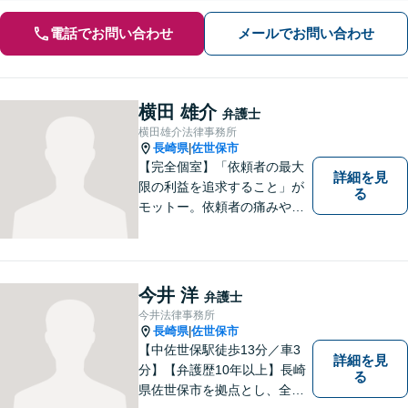
電話でお問い合わせ
メールでお問い合わせ
横田 雄介
弁護士
横田雄介法律事務所
長崎県
佐世保市
|
【完全個室】「依頼者の最大
詳細を見
限の利益を追求すること」が
る
モットー。依頼者の痛みや苦
しみを受け止め、平穏な日常
を取り戻すべく尽力いたしま
す。他士業連携でワンストッ
プの手続きが可能◎【駐車場
今井 洋
弁護士
あり】
今井法律事務所
長崎県
佐世保市
|
【中佐世保駅徒歩13分／車3
詳細を見
分】【弁護歴10年以上】長崎
る
県佐世保市を拠点とし、全国