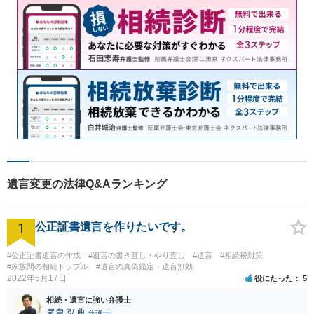
遺言変更の法律Q&Aランキング
1
公正証書遺言を作りたいです。
#公正証書遺言の作成
#遺言の書き直し・やり直し
#遺言
#相続税対策
#家族間の相続トラブル
#遺言の真偽鑑定・遺言無効
2022年6月17日
役にたった
5
相続・遺言に強い弁護士
尾畠 弘典
弁護士