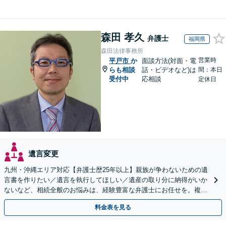
森田 孝久
弁護士
福岡県
森田法律事務所
営業時
平戸市
か
面談方法(対面・電
らも相談
話・ビデオなど)は
間：本日
受付中
応相談
定休日
遺言変更
九州・沖縄エリア対応【弁護士歴25年以上】親族が争わないための遺
言書を作りたい／遺言を執行してほしい／遺産の取り分に納得がいか
ないなど、相続全般のお悩みは、経験豊富な弁護士にお任せを。複雑
な問題も粘り強く対応し、解決に導きます。
料金表を見る