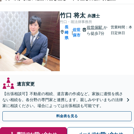
竹口 将太
弁護士
竹口・堀法律事務所
長
佐世保駅
か
営業時間：本
佐世
崎
|
日定休日
ら徒歩7分
保市
県
遺言変更
【出張相談可】不動産の相続、遺言書の作成など。家族に遺恨を残さ
ない相続を。各分野の専門家と連携します。親しみやすいまちの法律
家に相談ください。場合によっては出張相談も可能です。
料金表を見る