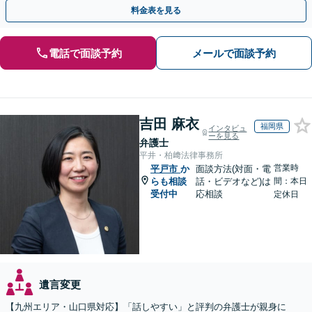
策をおこないましょう【夜間・休日面談可】
料金表を見る
電話で面談予約
メールで面談予約
吉田 麻衣
福岡県
インタビュ
ーを見る
弁護士
平井・柏﨑法律事務所
営業時
平戸市
か
面談方法(対面・電
らも相談
話・ビデオなど)は
間：本日
受付中
応相談
定休日
遺言変更
【九州エリア・山口県対応】「話しやすい」と評判の弁護士が親身に