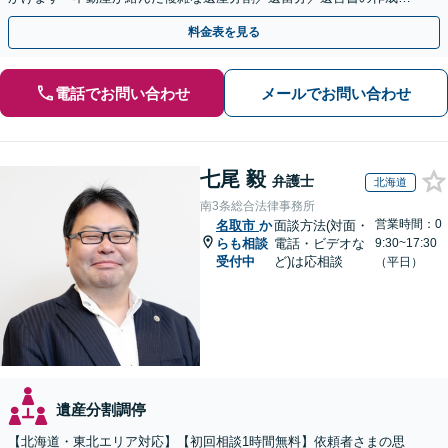
執行／事業承継など、お任せください」【休日相談あり】
料金表を見る
電話でお問い合わせ
メールでお問い合わせ
七尾 毅
弁護士
北海道
南3条総合法律事務所
営業時間：0
名取市
か
面談方法(対面・
らも相談
電話・ビデオな
9:30~17:30
受付中
ど)は応相談
（平日）
遺産分割調停
【北海道・東北エリア対応】【初回相談1時間無料】依頼者さまの思