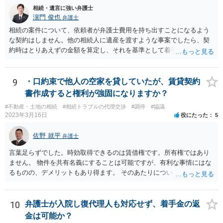
相続・遺言に強い弁護士
濵門 俊也
弁護士
相続の案件について、依頼者が弁護士費用を持ち出すことになるよう
な契約はしません。他の相続人に遺産を渡すような事案でしたら、契
約時はとりあえずの金額を算定し、それを基準として着手金を設定
し、事件終了時に報酬金や追加着手金として考慮するといった契約も
あり得ます。 今後の見通しを言わないで契約はできないです。依頼者
が納得できる説明を受けるべきです。
9
・口約束で他人の空家を貸していたが、賃貸契約
書作成すると権利が強固になりますか？
#不動産・土地の相続
#相続トラブルの代理交渉
#調停
#協議
2023年3月16日
役にたった
5
佐野 就平
弁護士
言葉足らずでした。時効取得できるのは賃借権です。所有権ではあり
ません。 物件を共有名義にすることは可能ですが、有利な事情にはな
るものの、デメリットもあり得ます。 そのあたりについては、お近く
の弁護士にご相談ください。
10
弁護士が入院し復代理人も対応せず、着手金の返
金は可能か？