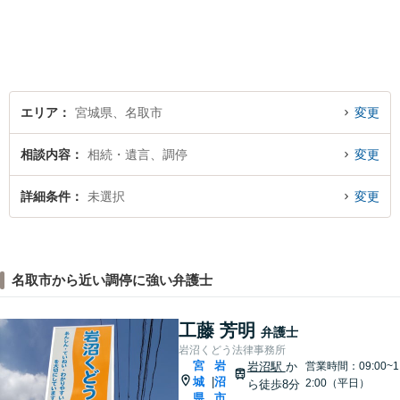
弁護士を見つけておきません
か？
エリア
宮城県、名取市
変更
相談内容
相続・遺言、調停
変更
詳細条件
未選択
変更
名取市から近い調停に強い弁護士
工藤 芳明
弁護士
岩沼くどう法律事務所
宮
岩
岩沼駅
か
営業時間：09:00~1
城
沼
|
2:00（平日）
ら徒歩8分
県
市