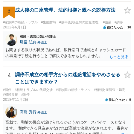
ります。 もし、主張したい事実や考慮してほしい事情に関連して
資料を持っているようであれば、主張書面とは別で提出できます。も
3
成人後の口座管理、法的根拠と親への説得方法
し、お姉さんに見られたくないような資料がある場合、「非開示の希
望に関する申出書」と共に提出することも考えられます。 ご質問：書
#家族間の相続トラブル
#生前贈与
#成年後見(生前の財産管理)
#協議
#調停
いた方が良い事と書かない方が良い事 回答： お姉さんが申立書の「申
2022年6月1日
役にたった
16
立ての趣旨」のところに書いている遺産の分け方に対して意見があれ
相続・遺言に強い弁護士
ば、まずそれを書くとよいです。 次に「申立ての理由」のところに、
尾畠 弘典
弁護士
なぜ調停を申し立てたのか(例えば、あかささんと話合いが出来ない／
お聞きする限りの状況であれば、銀行窓口で通帳とキャッシュカード
決裂した、など)や亡くなった方・あかささん・お姉さん間の事情やい
の再発行手続を行うことで解決できるかもしれません。
きさつなどが書かれていると思うので、あかささんから見てそれは違
うと感じるところは、どのように違うのか、など書くとよいです。 そ
の他、お姉さんの申立書には書かれていないけど、どのように遺産を
4
調停不成立の相手方からの迷惑電話をやめさせる
分けるかを決めるについてあかささんが重要だと考える事情があれば
(例えば、○○のときにお姉さんは亡くなった方からお金を援助してもら
ことはできますか？
った等)、それも書くとよいです。 書かない方が良いと思うことは、遺
#調停
#相続トラブルの代理交渉
#家族間の相続トラブル
#相続財産調査・鑑定
産分割に関係ない(と思われる)いきさつを沢山盛り込むことだと考えま
#相続放棄
#調停
す(あくまで遺産分割に関係することに留める方が、裁判所や調停委員
2018年11月2日
役にたった
9
の方に事情を理解してもらいやすいと思います)。
高島 秀行
弁護士
高裁で、和解の機会が設けられるかどうかはケースバイケースとなり
ます。 和解できる見込みがなければ高裁で決定がなされます。 審判が