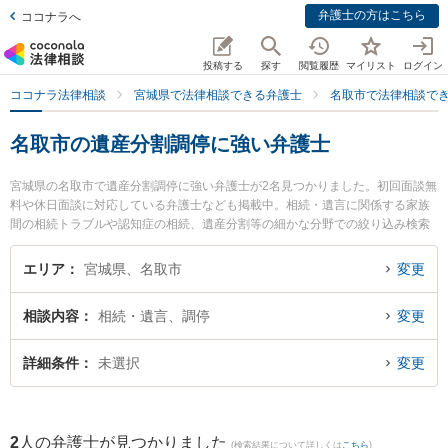
弁護士の方はこちら
ココナラへ
投稿する
探す
閲覧履歴
マイリスト
ログイン
ココナラ法律相談
宮城県で法律相談できる弁護士
名取市で法律相談で
名取市の遺産分割調停に強い弁護士
宮城県の名取市で遺産分割調停に強い弁護士が2名見つかりました。初回面談無
料や休日面談に対応している弁護士なども掲載中。相続・遺言に関係する家族
間の相続トラブルや認知症の相続、遺産分割等の細かな分野での絞り込み検索
もでき便利です。特に弁護士法人法律事務所せんだい 名取オフィスの赤桐 仁輔
弁護士やしらとり法律事務所の白鳥 剛臣弁護士のプロフィール情報や弁護士費
エリア
宮城県、名取市
変更
用、強みなどが注目されています。『名取市で土日や夜間に発生した遺産分割
調停のトラブルを今すぐに弁護士に相談したい』『遺産分割調停のトラブル解
相談内容
相続・遺言、調停
変更
決の実績豊富な近くの弁護士を検索したい』『初回相談無料で遺産分割調停を
法律相談できる名取市内の弁護士に相談予約したい』などでお困りの相談者さ
んにおすすめです。
詳細条件
未選択
変更
2
人の弁護士が見つかりました
(検索結果について詳しくは
こちら
)