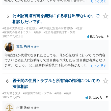
確定してから依頼してもよいですが 今の段階でも相手方の連絡が迷惑
であれば 弁護士に依頼してもよいと思います。
5
公正証書遺言書を無効にする事は出来ないか、ご
相談したいです。
#遺言の真偽鑑定・遺言無効
#成年後見(生前の財産管理)
#遺言
#家族間の相続トラブル
#調停
#遺留分侵害額請求・放棄
2024年7月18日
役にたった
8
高島 秀行
弁護士
印鑑登録が代理でなされたとしても、母が公証役場に行って その内容
でよいと公証人に説明をして遺言書を作成したら 遺言書は有効となり
ます。 むしろ、 公正証書作成前後に下記の事情があったことが証明で
きれば判断能力がなく 無効だったと主張することが可能です。 翌年1
月に携帯が新しくなった母からの第一声は「ここにいたら殺される」
「面会に来てくれ」で、長男に聞くと「面会は出来ない。俺は携帯電
6
親子間の住居トラブルと所有物の権利についての
話の使い方を教える為に会っている」「母の話は聞かなくて良い」と
法律相談
電話が切れました。その後の電話でも「食事に毒が入っている」「体
#立ち退き交渉
#家族間の相続トラブル
#調停
#協議
にチップが埋められている」等、おかしかったです。 当時の診療記
2022年1月29日
役にたった
11
録、介護認定の資料、介護記録を取得して 弁護士に面談で相談された
方がよいと思います。
内藤 政信
弁護士