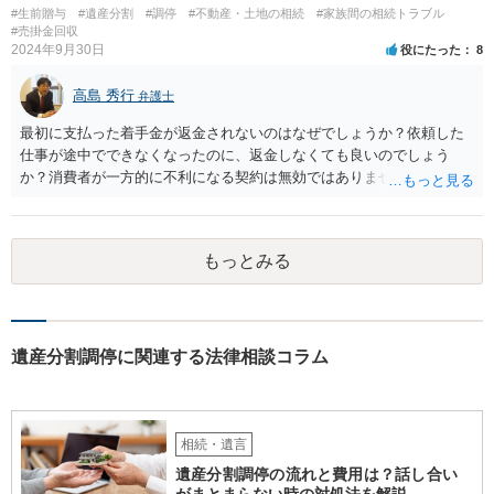
#生前贈与
#遺産分割
#調停
#不動産・土地の相続
#家族間の相続トラブル
#売掛金回収
2024年9月30日
役にたった
8
高島 秀行
弁護士
最初に支払った着手金が返金されないのはなぜでしょうか？依頼した
仕事が途中でできなくなったのに、返金しなくても良いのでしょう
か？消費者が一方的に不利になる契約は無効ではありませんか？
着手金は、前の弁護士が倒れるまでにやった仕事に応じて清算する義
務があると思います。 倒れた弁護士が所属する弁護士会に相談さ
れた方がよいと思います。 倒れた弁護士は脳梗塞で倒れたようで
もっとみる
すが、 判断能力があり、復代理を倒れた弁護士の判断で復代理を
選任したのか 即ち、復代理人の選任は有効なのかという問題もあ
ると思います。
遺産分割調停に関連する法律相談コラム
相続・遺言
遺産分割調停の流れと費用は？話し合い