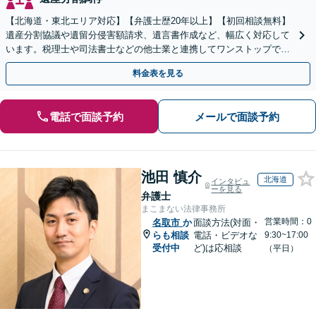
【北海道・東北エリア対応】【弁護士歴20年以上】【初回相談無料】
遺産分割協議や遺留分侵害額請求、遺言書作成など、幅広く対応して
います。税理士や司法書士などの他士業と連携してワンストップでの
解決が可能です。ぜひご相談ください。
料金表を見る
電話で面談予約
メールで面談予約
池田 慎介
北海道
インタビュ
ーを見る
弁護士
まこまない法律事務所
営業時間：0
名取市
か
面談方法(対面・
らも相談
電話・ビデオな
9:30~17:00
受付中
ど)は応相談
（平日）