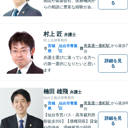
病院や製薬会社、医療機関か
る
らの相談に豊富な経験があり
ます。【初回相談無料】ご依
頼者様の声に真摯に耳を傾
け、「法律の能力」「コミュ
ニケーション力」「リサーチ
村上 匠
弁護士
力」をフルに用いて、真の救
村上法律事務所
済を目指します。【分割払い
青葉通一番町駅
から徒歩7
宮城
仙台市青葉
|
可】
県
区
分
弁護士選びに迷っている方へ
詳細を見
の第一選択になりたいと思い
る
ます
楠田 雄飛
弁護士
仙台正義法律事務所
青葉通一番町駅
から徒歩8
宮城
仙台市青葉
|
県
区
分
【仙台市営バス・高等裁判所
詳細を見
前徒歩3分】【債権回収】貸金
る
や売掛金、滞納家賃の回収な