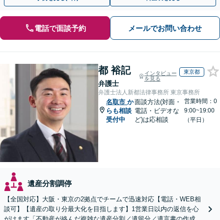
電話で面談予約
メールでお問い合わせ
都 裕記
東京都
インタビュー
を見る
弁護士
弁護士法人新都法律事務所 東京事務所
営業時間：0
名取市
か
面談方法(対面・
らも相談
電話・ビデオな
9:00~19:00
受付中
ど)は応相談
（平日）
遺産分割調停
【全国対応】大阪・東京の2拠点でチームで迅速対応【電話・WEB相
談可】【遺産の取り分最大化を目指します】1営業日以内の返信を心
がけます「不動産が絡んだ複雑な遺産分割／遺留分／遺言書の作成・