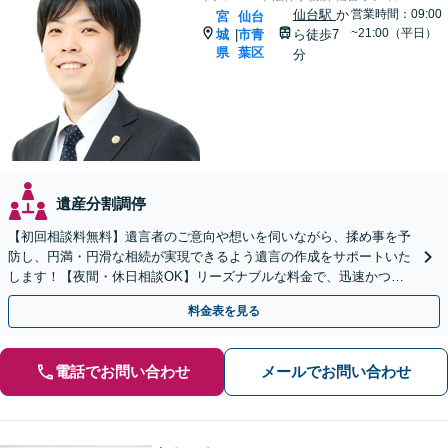
仙台駅
か
営業時間：09:00
宮
仙台
~21:00（平日）
城
市青
ら徒歩7
|
県
葉区
分
遺産分割調停
【初回相談料無料】遺言者のご意向や想いを伺いながら、揉め事を予
防し、円満・円滑な相続が実現できるよう遺言の作成をサポートいた
します！【夜間・休日相談OK】リーズナブルな料金で、迅速かつス
ピーディーにまごころを持って対応させて頂きます。
料金表を見る
電話でお問い合わせ
メールでお問い合わせ