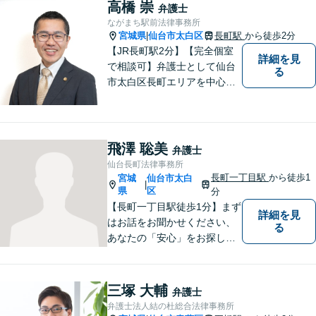
高橋 崇
弁護士
ながまち駅前法律事務所
宮城県
仙台市太白区
長町駅
から徒歩2分
|
【JR長町駅2分】【完全個室
詳細を見
で相談可】弁護士として仙台
る
市太白区長町エリアを中心
に、地域の皆さま・事業主さ
まのご不安やお悩み事を解決
するためのサポートをさせて
いただきます。 親身になって
飛澤 聡美
弁護士
お話を聴かせていただきます
仙台長町法律事務所
ので、お気軽にご相談くださ
長町一丁目駅
から徒歩1
宮城
仙台市太白
|
い。
県
区
分
【長町一丁目駅徒歩1分】まず
詳細を見
はお話をお聞かせください、
る
あなたの「安心」をお探しし
ます。些細なことでも気軽に
お話に来ていただいて大丈夫
です。解決のためのお手伝い
三塚 大輔
弁護士
をいたしますので、悩んでい
弁護士法人結の杜総合法律事務所
らっしゃることをお聞かせく