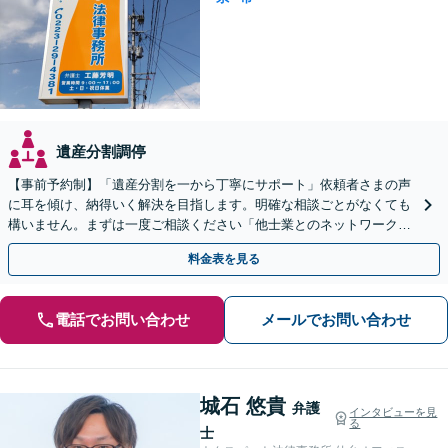
遺産分割調停
【事前予約制】「遺産分割を一から丁寧にサポート」依頼者さまの声
に耳を傾け、納得いく解決を目指します。明確な相談ごとがなくても
構いません。まずは一度ご相談ください「他士業とのネットワークで
多角的にフォロー」【完全個室対応】
料金表を見る
電話でお問い合わせ
メールでお問い合わせ
城石 悠貴
弁護
インタビューを見
る
士