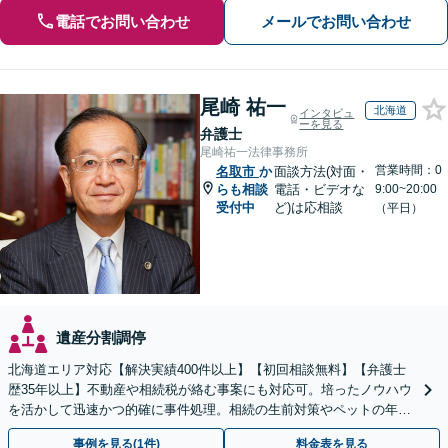
電話でお問い合わせ
メールでお問い合わせ
尾崎 祐一
北海道
インタビュ
ーを見る
弁護士
尾崎祐一法律事務所
営業時間：0
名取市
か
面談方法(対面・
らも相談
電話・ビデオな
9:00~20:00
受付中
ど)は応相談
（平日）
遺産分割調停
北海道エリア対応【解決実績400件以上】【初回相談無料】【弁護士
歴35年以上】不動産や相続税が絡む事案にも対応可。培ったノウハウ
を活かして迅速かつ的確に事件処理。相続の生前対策やペットの年金
システムもお任せ【完全個室】【自衛隊前駅8分】
事例を見る(1件)
料金表を見る