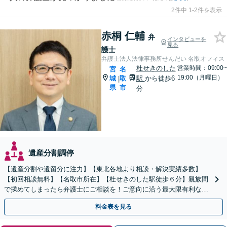
2件中 1-2件を表示
赤桐 仁輔
弁
インタビューを
見る
護士
弁護士法人法律事務所せんだい 名取オフィス
杜せきのした
営業時間：09:00~
宮
名
19:00（月曜日）
城
取
駅
から徒歩6
|
県
市
分
遺産分割調停
【遺産分割や遺留分に注力】【東北各地より相談・解決実績多数】
【初回相談無料】【名取市所在】【杜せきのした駅徒歩６分】親族間
で揉めてしまったら弁護士にご相談を！ご意向に沿う最大限有利な解
決を目指します【土曜相談可】【駐車場完備】【完全個室】
料金表を見る