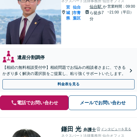
ネクスパート法律事務所 仙台オフィス
仙台駅
か
営業時間：09:00
宮
仙台
~21:00（平日）
城
市青
ら徒歩7
|
県
葉区
分
遺産分割調停
【相続の無料相談受付中】相続問題でお悩みの相談者さまに、できる
かぎり多く解決の選択肢をご提案し、粘り強くサポートいたします。
料金表を見る
電話でお問い合わせ
メールでお問い合わせ
鎌田 光
弁護士
インタビューを見る
ネクスパート法律事務所 仙台オフィス