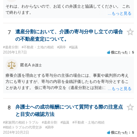
それは、わからないので、お近くの弁護士と協議してください。 これ
で終わります。
7
遺産分割において、介護の寄与分申し立ての場合
の不動産査定について。
#遺産分割
#不動産・土地の相続
#調停
#協議
2026年1月7日
役にたった
5
匿名A
弁護士
療養介護を理由とする寄与分の主張の場合には、事案や裁判所の考え
方にも寄りますが、寄与の内容を金銭評価したものを寄与分とするこ
とがあります。 仮に寄与の申立を（遺産分割とは別途に）して、その
ような考え方を撮るなら、必ずしも相続財産全体の評価（不動産の評
価）は不要ということもあります。 ただ、前提として、遺産分割はし
なければならないでしょうから、現実的にはいずれにせよ不動産評価
8
弁護士への成功報酬について質問する際の注意点
は必要でしょう。
と目安の確認方法
#家族間の相続トラブル
#遺産分割
#協議
#不動産・土地の相続
#相続トラブルの代理交渉
#調停
2024年10月2日
役にたった
5