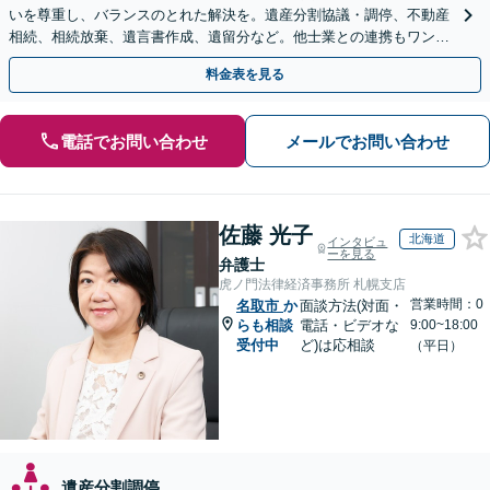
いを尊重し、バランスのとれた解決を。遺産分割協議・調停、不動産
相続、相続放棄、遺言書作成、遺留分など。他士業との連携もワンス
トップで対応します【休日・夜間面談OK】
料金表を見る
電話でお問い合わせ
メールでお問い合わせ
佐藤 光子
北海道
インタビュ
ーを見る
弁護士
虎ノ門法律経済事務所 札幌支店
営業時間：0
名取市
か
面談方法(対面・
らも相談
電話・ビデオな
9:00~18:00
受付中
ど)は応相談
（平日）
遺産分割調停