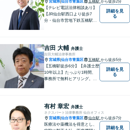
宮城県
仙台市青葉区
五橋駅
から徒歩2分
|
ださい。
【テレビ電話法律相談あり】
詳細を見
【JR仙台駅西口より徒歩7
る
分・仙台市営地下鉄五橋駅北4
出口より徒歩２分】 【初回相
談無料】【税理士法人併設】
【五橋本店・東京支店】【夜
間・土曜相談あり】【明るく
吉田 大輔
弁護士
キレイな完全個室相談室】
吉田大輔法律事務所
宮城県
仙台市青葉区
五橋駅
から徒歩5分
|
【五橋駅徒歩6分】【弁護士歴
詳細を見
10年以上】たっぷり1時間、
る
事務所で無料ヒアリング。気
になる費用も事務所でご説
明。離婚問題／遺産相続／交
通事故、多分野に対応。解決
の糸口を一緒に探すことを大
有村 章宏
弁護士
切にしています。
ネクスパート法律事務所 仙台オフィス
宮城県
仙台市青葉区
仙台駅
から徒歩7分
|
医療法や薬機法を得意とし、
詳細を見