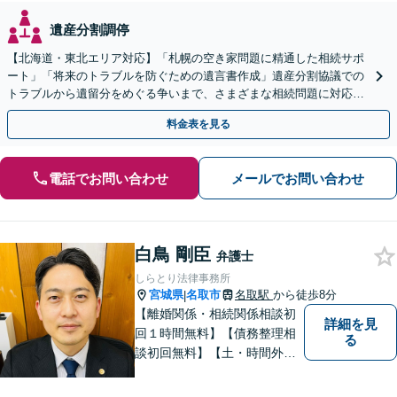
遺産分割調停
【北海道・東北エリア対応】「札幌の空き家問題に精通した相続サポ
ート」「将来のトラブルを防ぐための遺言書作成」遺産分割協議での
トラブルから遺留分をめぐる争いまで、さまざまな相続問題に対応し
ています「アクセス良好・WEB面談対応で安心の相談」
料金表を見る
電話でお問い合わせ
メールでお問い合わせ
白鳥 剛臣
弁護士
しらとり法律事務所
宮城県
名取市
名取駅
から徒歩8分
|
【離婚関係・相続関係相談初
詳細を見
回１時間無料】【債務整理相
る
談初回無料】【土・時間外応
相談】【駐車場あり】【法テ
ラス利用可】 かかりつけの