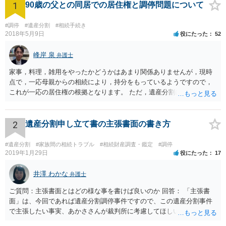
1
90歳の父との同居での居住権と調停問題について
#調停
#遺産分割
#相続手続き
2018年5月9日
役にたった
52
峰岸 泉
弁護士
家事，料理，雑用をやったかどうかはあまり関係ありませんが，現時
点で，一応母親からの相続により，持分をもっているようですので，
これが一応の居住権の根拠となります。 ただ，遺産分割により，母の
持分を父親が取得した場合，住み続けるのは難しいかも知れません。
2
遺産分割申し立て書の主張書面の書き方
#遺産分割
#家族間の相続トラブル
#相続財産調査・鑑定
#調停
2019年1月29日
役にたった
17
井澤 わかな
弁護士
ご質問：主張書面とはどの様な事を書けば良いのか 回答： 「主張書
面」は、今回であれば遺産分割調停事件ですので、この遺産分割事件
で主張したい事実、あかささんが裁判所に考慮してほしいと思う、亡
くなった方・あかささん・お姉さん間の事情などを記入することにな