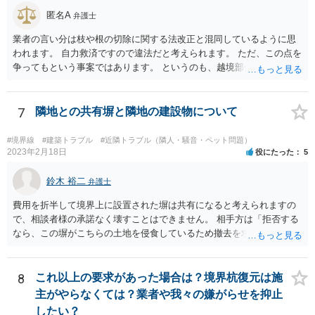
匿名A
弁護士
業者の言い分は枝や根の切除に関する法改正と混同しているように思
われます。 自力救済ですので違法だと考えられます。 ただ、この点を
争ってもという事案ではあります。 というのも、越境部分の解消に関
わる費用は本来ご自身が負担しなければならないものであり、相手方
業者が費用負担を求めない場合は、経済的に見て得と評価できる面が
あるからです。 売主・隣地所有者・ご自身で現場と事実関係を確認し
7
隣地との共有塀と隣地の建設物について
たうえで、売主に一定の責任を問う形になろうかと思います（ただ、
微々たるものになってしまうかと思います）
#境界線
#建築トラブル
#近隣トラブル（隣人・騒音・ペット問題）
2023年2月18日
役にたった
5
鈴木 裕二
弁護士
費用を折半して境界上に設置された塀は共有になると考えられますの
で、相談者様の承諾なく壊すことはできません。 相手方は「拒否する
なら、この塀がこちらの土地を侵食しているため撤去を求める手続き
に移る」と述べているようですが、隣地の所有者と同意のうえ設置し
ているわけですから、相談者様の同意なく塀の撤去を求めることは法
的には難しいように思われます。 また、「隣地（相談者様）の許可」
8
これ以上の要求があった場合は？境界杭復元は施
というのが何の許可を示しているのか判然としませんが、一般に、高
主がやらなくては？業者や我々の嫌がらせを抑止
層建築物の建築確認を得る際は、近隣住民と協議してその建築に関し
したい？