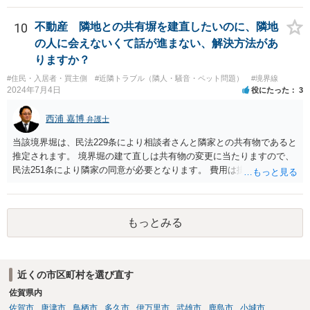
ば、異動や撤去を求めることは、信義則上、認められないので どこか
で妥協するしかないでしょうね。
10
不動産 隣地との共有塀を建直したいのに、隣地
の人に会えないくて話が進まない、解決方法があ
りますか？
#住民・入居者・買主側
#近隣トラブル（隣人・騒音・ペット問題）
#境界線
2024年7月4日
役にたった
3
西浦 嘉博
弁護士
当該境界堀は、民法229条により相談者さんと隣家との共有物であると
推定されます。 境界堀の建て直しは共有物の変更に当たりますので、
民法251条により隣家の同意が必要となります。 費用は掛かります
が、弁護士を介して、堀の老朽化の現状、現状のままでの危険性、改
修の必要性、工事の見積もりや期間、負担割合の提案などを記載した
書面を作成し送付されてみてはいかがでしょうか。
もっとみる
近くの市区町村を選び直す
佐賀県内
佐賀市
唐津市
鳥栖市
多久市
伊万里市
武雄市
鹿島市
小城市