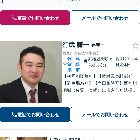
電話でお問い合わせ
メールでお問い合わせ
行武 謙一
弁護士
西九州総合法律事務所
佐
武
武雄温泉駅
か
営業時間：本
賀
雄
|
日定休日
ら徒歩8分
県
市
【初回相談無料】【武雄温泉駅8分】
【駐車場あり】【当日相談可】西九州
地域（佐賀・長崎）に根ざした法律事
務所です。まずはお気軽にご相談くだ
さい。離婚・借金・相続など、地元の
親しみやすい弁護士として、あなたの
電話でお問い合わせ
メールでお問い合わせ
お悩みをしっかり受け止めます！