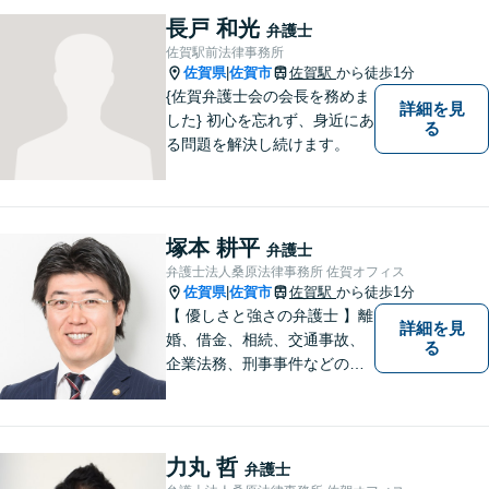
など幅広く対応しております
長戸 和光
弁護士
ので、まずはお気軽にご相談
佐賀駅前法律事務所
下さい。【JR佐賀駅1分】
佐賀県
佐賀市
佐賀駅
から徒歩1分
|
【子連れ相談可】
{佐賀弁護士会の会長を務めま
詳細を見
した} 初心を忘れず、身近にあ
る
る問題を解決し続けます。
塚本 耕平
弁護士
弁護士法人桑原法律事務所 佐賀オフィス
佐賀県
佐賀市
佐賀駅
から徒歩1分
|
【 優しさと強さの弁護士 】離
詳細を見
婚、借金、相続、交通事故、
る
企業法務、刑事事件などのご
相談を承っております。まず
はお気軽にご相談ください。
チーム体制による迅速で最適
なリーガルサービスを提供い
力丸 哲
弁護士
たします。