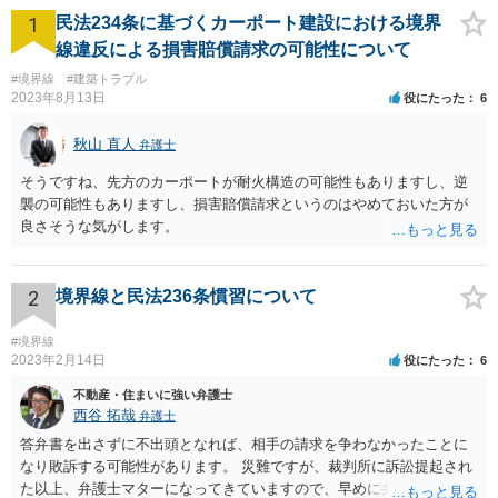
1
民法234条に基づくカーポート建設における境界
線違反による損害賠償請求の可能性について
#境界線
#建築トラブル
2023年8月13日
役にたった
6
秋山 直人
弁護士
そうですね、先方のカーポートが耐火構造の可能性もありますし、逆
襲の可能性もありますし、損害賠償請求というのはやめておいた方が
良さそうな気がします。
2
境界線と民法236条慣習について
#境界線
2023年2月14日
役にたった
6
不動産・住まいに強い弁護士
西谷 拓哉
弁護士
答弁書を出さずに不出頭となれば、相手の請求を争わなかったことに
なり敗訴する可能性があります。 災難ですが、裁判所に訴訟提起され
た以上、弁護士マターになってきていますので、早めに弁護の依頼を