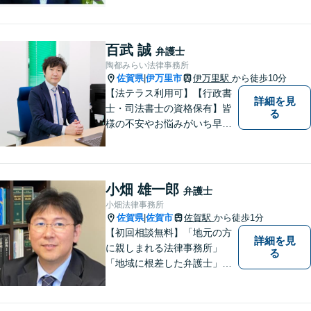
け、解決まで丁寧にサポート
します。相続／離婚・男女問
題／交通事故／債務整理／労
百武 誠
弁護士
働問題など幅広く対応可能で
陶都みらい法律事務所
す。
佐賀県
伊万里市
伊万里駅
から徒歩10分
|
【法テラス利用可】【行政書
詳細を見
士・司法書士の資格保有】皆
る
様の不安やお悩みがいち早く
解決できるよう、これまでの
司法書士、行政書士の経験を
活かし、誠心誠意サポートい
たします。また、依頼者様が
小畑 雄一郎
弁護士
お悩みを話しやすい環境作り
小畑法律事務所
を心がけております。
佐賀県
佐賀市
佐賀駅
から徒歩1分
|
【初回相談無料】「地元の方
詳細を見
に親しまれる法律事務所」
る
「地域に根差した弁護士」を
目指して活動しております。
企業法務から、離婚や交通事
故、金銭トラブル、刑事事件