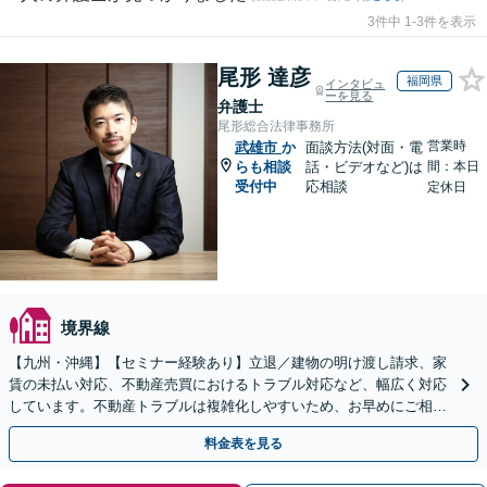
3件中 1-3件を表示
尾形 達彦
福岡県
インタビュ
ーを見る
弁護士
尾形総合法律事務所
営業時
武雄市
か
面談方法(対面・電
らも相談
話・ビデオなど)は
間：本日
受付中
応相談
定休日
境界線
【九州・沖縄】【セミナー経験あり】立退／建物の明け渡し請求、家
賃の未払い対応、不動産売買におけるトラブル対応など、幅広く対応
しています。不動産トラブルは複雑化しやすいため、お早めにご相談
ください。【休日・夜間面談可】
料金表を見る