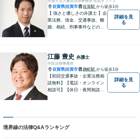
弁護士法人桑原法律事務所 佐賀オフィス
佐賀県
佐賀市
佐賀駅
から徒歩1分
|
【 強さと優しさの弁護士 】企
詳細を見
業法務、借金、交通事故、離
る
婚、相続、刑事事件などのご
相談を承っております。まず
はお気軽にご相談ください。
チーム体制による迅速で最適
なリーガルサービスを提供い
江藤 豊史
弁護士
たします。
半田法律事務所
佐賀県
佐賀市
麹町駅
から徒歩1分
|
【初回交通事故・企業法務相
詳細を見
談無料】【電話・オンライン
る
相談可】【休日・夜間相談
可】適正・迅速、そして親身
なサービスの提供を心がけて
います。
境界線の法律Q&Aランキング