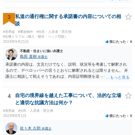
視野に法律相談に行かれるべきと思います。
3
私道の通行権に関する承諾書の内容についての相
談
#境界線
#事故物件
#住民・入居者・買主側
#近隣トラブル（隣人・騒音・ペット問題）
2024年9月21日
役にたった
6
不動産・住まいに強い弁護士
島田 直樹
弁護士
承諾書の内容は、文言だけでなく、説明、状況等を考慮して解釈され
るので、デベロッパーの言うとおりに解釈されるとは限りません。 弁
護士に相談して戦えそうであれば、内容証明郵便を送ったうえで、デ
ベロッパー宛に訴訟をすることが考えられます。
4
自宅の境界線を越えた工事について、法的な立場
と適切な抗議方法は何か？
#境界線
#住民・入居者・買主側
2023年8月1日
役にたった
5
佐々木 久郎
弁護士