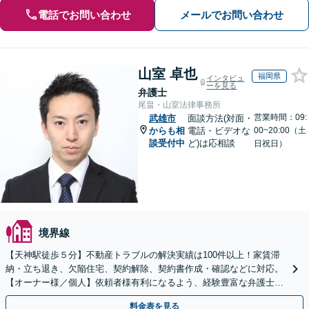
電話でお問い合わせ
メールでお問い合わせ
山室 卓也
福岡県
インタビュ
ーを見る
弁護士
尾畠・山室法律事務所
営業時間：09:
武雄市
面談方法(対面・
からも相
電話・ビデオな
00~20:00（土
談受付中
ど)は応相談
日祝日）
境界線
【天神駅徒歩５分】不動産トラブルの解決実績は100件以上！家賃滞
納・立ち退き、欠陥住宅、契約解除、契約書作成・確認などに対応。
【オーナー様／個人】依頼者様有利になるよう、経験豊富な弁護士が
交渉いたします。まずは電話相談からお越しください
料金表を見る