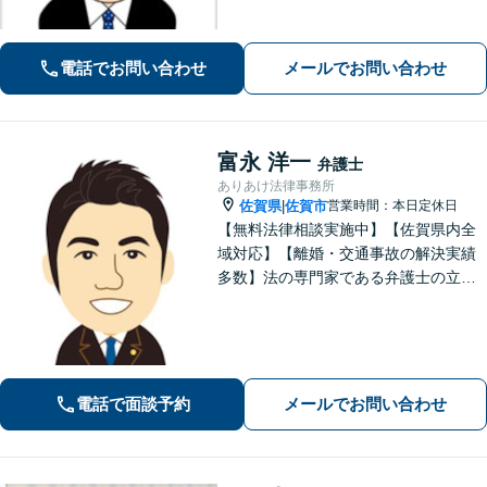
続・遺言、借金・債務整理、離婚・男
女問題等の身近な法律問題に注力して
います。早期解決には、早めのご相談
電話でお問い合わせ
メールでお問い合わせ
が肝要です。
富永 洋一
弁護士
ありあけ法律事務所
佐賀県
佐賀市
営業時間：本日定休日
|
【無料法律相談実施中】【佐賀県内全
域対応】【離婚・交通事故の解決実績
多数】法の専門家である弁護士の立場
から、依頼者様にとって最も利益とな
ることを第一に考えます。
電話で面談予約
メールでお問い合わせ