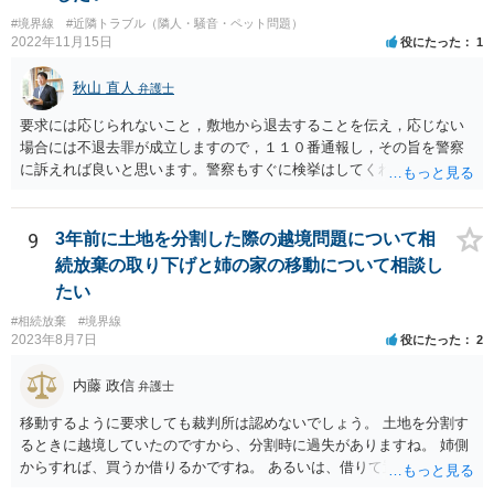
同意を得るよう行政指導が行われておりますので、（推測になってし
#境界線
#近隣トラブル（隣人・騒音・ペット問題）
まいますが）この同意を得ている旨虚偽の申請を行い、建築許可を得
2022年11月15日
役にたった
1
たのかもしれません。 近隣住民の同意は必須の要件ではないため、直
ちに建築確認自体が取り消されるわけではございませんが、虚偽の申
秋山 直人
弁護士
請を行ったことについて申請者の責任を追及する余地はあろうかと存
じます。 お話をお聞きする限り、相手方のやり口は非常に強引かつ高
要求には応じられないこと，敷地から退去することを伝え，応じない
圧的で、相談者様が恐怖を感じるのは無理もないことかと思います。
場合には不退去罪が成立しますので，１１０番通報し，その旨を警察
相手方の態度を見ていると、無理矢理塀を破壊して建築工事を強行す
に訴えれば良いと思います。警察もすぐに検挙はしてくれませんが，
るおそれすらあるように思われますので、相手方に、塀の取り壊しに
１１０番通報すれば臨場し，相手を引き離してくれることはすると思
は応じない旨や、「隣地の許可済と話して（嘘をついて）建築許可を
います。 弁護士には，不当要求の拒絶ということで依頼すれば良いと
取った」ということについて説明を求める旨を記載した通知書を送り
思います。不当要求には「落としどころ」は存在しません。明確に要
9
3年前に土地を分割した際の越境問題について相
付けるとともに、行政にも相談するのがよろしいかと存じます。 ま
求を拒絶し，不満なら裁判所で解決するように伝えるべきです（不当
続放棄の取り下げと姉の家の移動について相談し
た、相談者様が弁護士に依頼することで、相手方との交渉は全て弁護
要求してくる相手は，実際に裁判所に訴えることは少ないですが）
士に任せることができ、相手方と話さなければならないという精神的
たい
なご負担をなくすこともできます。 相手方に恐怖を感じ、ご自身で話
#相続放棄
#境界線
し合いを行うことができそうにないようでしたら、一度弁護士に依頼
2023年8月7日
役にたった
2
することをご検討いただくのがよろしいかもしれません。 ご参考にな
れば幸いです。
内藤 政信
弁護士
移動するように要求しても裁判所は認めないでしょう。 土地を分割す
るときに越境していたのですから、分割時に過失がありますね。 姉側
からすれば、買うか借りるかですね。 あるいは、借りて置いて、次回
立て直すときに、引っ込める約束をするかで すね。 弟さんからすれ