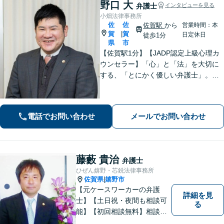
野口 大
弁護士
インタビューを見る
小畑法律事務所
佐
佐
佐賀駅
から
営業時間：本
賀
賀
|
日定休日
徒歩1分
県
市
【佐賀駅1分】【JADP認定上級心理カ
ウンセラー】「心」と「法」を大切に
する、「とにかく優しい弁護士」。お
客さまの幸せな生活のため、あらゆる
観点から解決策を精査してまいりま
す。刑事事件／離婚問題など多数の実
電話でお問い合わせ
メールでお問い合わせ
績あり【完全個室】
藤藪 貴治
弁護士
ひぜん嬉野・芯鋭法律事務所
佐賀県
嬉野市
|
【元ケースワーカーの弁護
詳細を見
士】【土日祝・夜間も相談可
る
能】【初回相談無料】相談者
さまの声にしっかり耳を傾