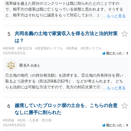
境界線を越えた部分のコンクリートは既に削られたとのことですの
で、相手方の侵害は既に亡くなっている状態と思われます。そうする
と、相手方はそれなりに誠意をもって対応しており、また、実際に相
談者様の土地を侵害していた期間は短いと思われますので、実質的に
は使用料や損害賠償の請求をすることは難しいと考えられます。ここ
から先は、現場を見る等して具体的な事実関係を踏まえなければ判断
5
共同名義の土地で家賃収入を得る方法と法的対策
が難しいので、本法律相談では対応が難しいです。
は？
#借地権
#家賃交渉
#賃貸契約トラブル
#境界線
#売買トラブル
2025年9月5日
役にたった
3
匿名A
弁護士
①土地の地代（の持分相当額）を請求する、②土地の共有持分を買い
取るよう請求する（民法258条2項2号）、などが考えられます。 どち
らも法的には可能な方法ですので、先方の対応次第で選択することに
なろうかと存じます。 （先方が①も②も拒絶するとなれば、おそらく
は②を求めて訴訟を提起することになるかと存じます。）
6
越境していたブロック塀の土台を、こちらの合意
なしに勝手に削られた
#境界線
#住民・入居者・買主側
2024年6月6日
役にたった
5