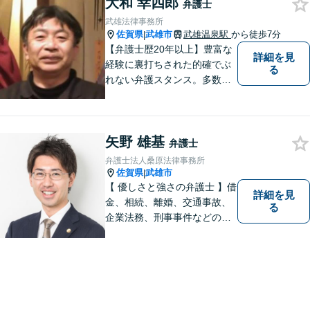
大和 幸四郎
弁護士
武雄法律事務所
佐賀県
武雄市
武雄温泉駅
から徒歩7分
|
【弁護士歴20年以上】豊富な
詳細を見
経験に裏打ちされた的確でぶ
る
れない弁護スタンス。多数の
著書・メディア出演あり。
【借金・債務整理】約2000件
の解決実績。【相続遺言】司
矢野 雄基
法書士などとも連携しワンス
弁護士
トップで解決。難事件には他
弁護士法人桑原法律事務所
弁護士と協力も。元調停委
佐賀県
武雄市
|
員。
【 優しさと強さの弁護士 】借
詳細を見
金、相続、離婚、交通事故、
る
企業法務、刑事事件などのご
相談を承っております。まず
はお気軽にご相談ください。
チーム体制による迅速で最適
なリーガルサービスを提供い
たします。