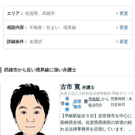
エリア
佐賀県、武雄市
変更
相談内容
不動産・住まい、境界線
変更
詳細条件
未選択
変更
武雄市から近い境界線に強い弁護士
古市 寛
弁護士
弁護士法人大村綜合法律事務所 早岐オフィス
長
早岐駅
から
営業時間：本
佐世
崎
|
日定休日
徒歩5分
保市
県
【早岐駅徒歩５分】佐世保市を中心に
長崎県全域、佐賀県西南部の皆様の頼
れる法律事務所を目指しています。相