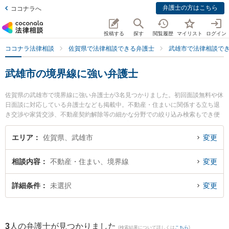
弁護士の方はこちら
ココナラへ
投稿する
探す
閲覧履歴
マイリスト
ログイン
ココナラ法律相談
佐賀県で法律相談できる弁護士
武雄市で法律相談で
武雄市の境界線に強い弁護士
佐賀県の武雄市で境界線に強い弁護士が3名見つかりました。初回面談無料や休
日面談に対応している弁護士なども掲載中。不動産・住まいに関係する立ち退
き交渉や家賃交渉、不動産契約解除等の細かな分野での絞り込み検索もでき便
利です。特に西九州総合法律事務所の行武 謙一弁護士や武雄法律事務所の大和
幸四郎弁護士、弁護士法人桑原法律事務所の矢野 雄基弁護士のプロフィール情
エリア
佐賀県、武雄市
変更
報や弁護士費用、強みなどが注目されています。『武雄市で土日や夜間に発生
した境界線のトラブルを今すぐに弁護士に相談したい』『境界線のトラブル解
相談内容
不動産・住まい、境界線
変更
決の実績豊富な近くの弁護士を検索したい』『初回相談無料で境界線を法律相
談できる武雄市内の弁護士に相談予約したい』などでお困りの相談者さんにお
すすめです。
詳細条件
未選択
変更
3
人の弁護士が見つかりました
(検索結果について詳しくは
こちら
)