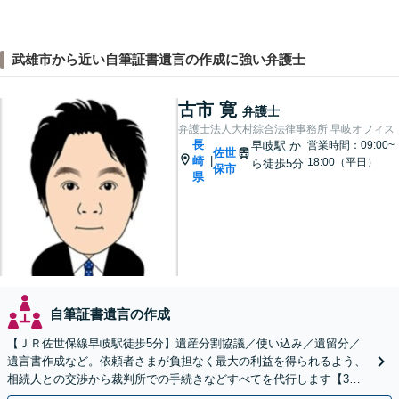
武雄市から近い自筆証書遺言の作成に強い弁護士
古市 寛
弁護士
弁護士法人大村綜合法律事務所 早岐オフィス
長
早岐駅
か
営業時間：09:00~
佐世
崎
|
18:00（平日）
ら徒歩5分
保市
県
自筆証書遺言の作成
【ＪＲ佐世保線早岐駅徒歩5分】遺産分割協議／使い込み／遺留分／
遺言書作成など。依頼者さまが負担なく最大の利益を得られるよう、
相続人との交渉から裁判所での手続きなどすべてを代行します【3拠
点に計6人弁護士在籍】