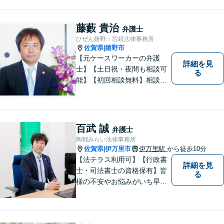
藤藪 貴治
弁護士
ひぜん嬉野・芯鋭法律事務所
佐賀県
嬉野市
|
【元ケースワーカーの弁護
詳細を見
士】【土日祝・夜間も相談可
る
能】【初回相談無料】相談者
さまの声にしっかり耳を傾
け、解決まで丁寧にサポート
します。相続／離婚・男女問
題／交通事故／債務整理／労
百武 誠
弁護士
働問題など幅広く対応可能で
陶都みらい法律事務所
す。
佐賀県
伊万里市
伊万里駅
から徒歩10分
|
【法テラス利用可】【行政書
詳細を見
士・司法書士の資格保有】皆
る
様の不安やお悩みがいち早く
解決できるよう、これまでの
司法書士、行政書士の経験を
活かし、誠心誠意サポートい