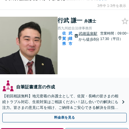
3件中 1-3件を表示
行武 謙一
弁護士
西九州総合法律事務所
佐
武
武雄温泉駅
営業時間：09:00~
賀
雄
|
17:30（平日）
から徒歩8分
県
市
自筆証書遺言の作成
【初回相談無料】地元密着の弁護士として、佐賀・長崎の皆さまの相
続トラブル対応、生前対策はご相談ください！話し合いでの解決にも
注力。皆さまの意見に耳を傾け、ご納得＆ご安心できる解決を目指し
ます【当日相談可】【駐車場あり】【武雄温泉駅8分】
料金表を見る