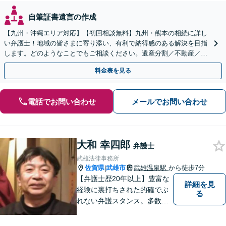
自筆証書遺言の作成
【九州・沖縄エリア対応】【初回相談無料】九州・熊本の相続に詳し
い弁護士！地域の皆さまに寄り添い、有利で納得感のある解決を目指
します。どのようなことでもご相談ください。遺産分割／不動産／遺
言書／使い込み／寄与分／遺留分／相続放棄【完全個室】
料金表を見る
電話でお問い合わせ
メールでお問い合わせ
大和 幸四郎
弁護士
武雄法律事務所
佐賀県
武雄市
武雄温泉駅
から徒歩7分
|
【弁護士歴20年以上】豊富な
詳細を見
経験に裏打ちされた的確でぶ
る
れない弁護スタンス。多数の
著書・メディア出演あり。
【借金・債務整理】約2000件