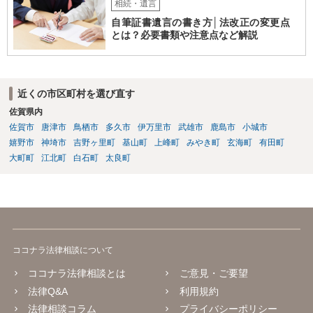
相続・遺言
自筆証書遺言の書き方│法改正の変更点
とは？必要書類や注意点など解説
近くの市区町村を選び直す
佐賀県内
佐賀市
唐津市
鳥栖市
多久市
伊万里市
武雄市
鹿島市
小城市
嬉野市
神埼市
吉野ヶ里町
基山町
上峰町
みやき町
玄海町
有田町
大町町
江北町
白石町
太良町
ココナラ法律相談について
ココナラ法律相談とは
ご意見・ご要望
法律Q&A
利用規約
法律相談コラム
プライバシーポリシー