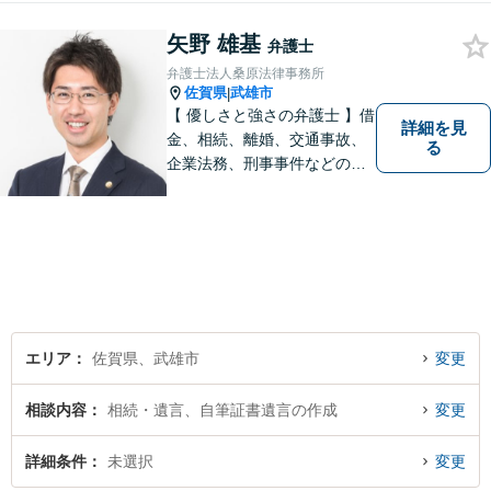
の解決実績。【相続遺言】司
矢野 雄基
法書士などとも連携しワンス
弁護士
トップで解決。難事件には他
弁護士法人桑原法律事務所
弁護士と協力も。元調停委
佐賀県
武雄市
|
員。
【 優しさと強さの弁護士 】借
詳細を見
金、相続、離婚、交通事故、
る
企業法務、刑事事件などのご
相談を承っております。まず
はお気軽にご相談ください。
チーム体制による迅速で最適
なリーガルサービスを提供い
たします。
エリア
佐賀県、武雄市
変更
相談内容
相続・遺言、自筆証書遺言の作成
変更
詳細条件
未選択
変更