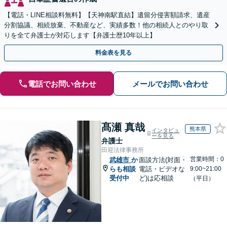
【電話・LINE相談料無料】【天神南駅直結】遺留分侵害額請求、遺産
分割協議、相続放棄、不動産など、実績多数！他の相続人とのやり取
りを全て弁護士が対応します【弁護士歴10年以上】
料金表を見る
電話でお問い合わせ
メールでお問い合わせ
髙瀬 真哉
熊本県
インタビュ
ーを見る
弁護士
田迎法律事務所
営業時間：0
武雄市
か
面談方法(対面・
らも相談
電話・ビデオな
9:00~21:00
受付中
ど)は応相談
（平日）