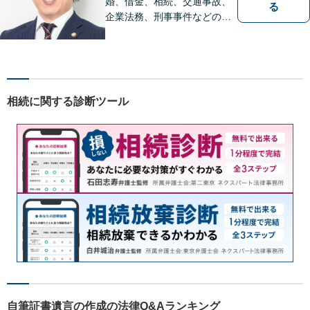
婚、借金、相続、交通事故、
る
企業法務、刑事事件などのご
相談を承っております。まず
はお気軽にご相談ください。
チーム体制による迅速で最適
なリーガルサービスを提供い
たします。
相続に関する診断ツール
自筆証書遺言の作成の法律Q&Aランキング