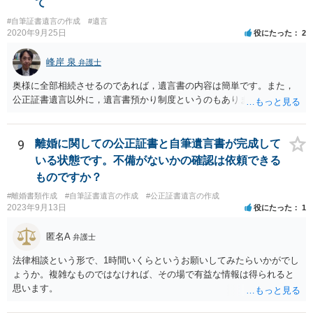
て
#自筆証書遺言の作成
#遺言
2020年9月25日
役にたった
2
峰岸 泉
弁護士
奥様に全部相続させるのであれば，遺言書の内容は簡単です。また，
公正証書遺言以外に，遺言書預かり制度というのもあります。
9
離婚に関しての公正証書と自筆遺言書が完成して
いる状態です。不備がないかの確認は依頼できる
ものですか？
#離婚書類作成
#自筆証書遺言の作成
#公正証書遺言の作成
2023年9月13日
役にたった
1
匿名A
弁護士
法律相談という形で、1時間いくらというお願いしてみたらいかがでし
ょうか。複雑なものではなければ、その場で有益な情報は得られると
思います。