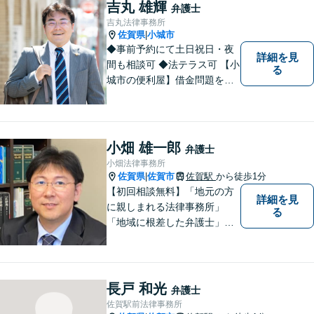
たします。また、依頼者様が
吉丸 雄輝
弁護士
お悩みを話しやすい環境作り
吉丸法律事務所
を心がけております。
佐賀県
小城市
|
◆事前予約にて土日祝日・夜
詳細を見
間も相談可 ◆法テラス可 【小
る
城市の便利屋】借金問題を中
心に取り組んでおります。
小畑 雄一郎
弁護士
小畑法律事務所
佐賀県
佐賀市
佐賀駅
から徒歩1分
|
【初回相談無料】「地元の方
詳細を見
に親しまれる法律事務所」
る
「地域に根差した弁護士」を
目指して活動しております。
企業法務から、離婚や交通事
故、金銭トラブル、刑事事件
など幅広く対応しております
長戸 和光
弁護士
ので、まずはお気軽にご相談
佐賀駅前法律事務所