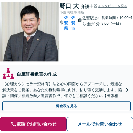
野口 大
弁護士
インタビューを見る
小畑法律事務所
佐
佐
佐賀駅
か
営業時間：10:00~1
賀
賀
|
8:00（平日）
ら徒歩1分
県
市
自筆証書遺言の作成
【心理カウンセラー資格有】法と心の両面からアプローチし、最適な
解決策をご提案。あなたの権利獲得に向け、粘り強く交渉します。協
議・調停／相続放棄／遺言書作成、何でもご相談ください【出張相談
可】【初回相談無料】【佐賀駅1分】
料金表を見る
電話でお問い合わせ
メールでお問い合わせ