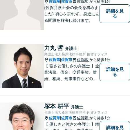
下さい。【JR佐賀駅1分】
佐賀県
佐賀市
佐賀駅
から徒歩1分
|
【子連れ相談可】
{佐賀弁護士会の会長を務めま
詳細を見
した} 初心を忘れず、身近にあ
る
る問題を解決し続けます。
力丸 哲
弁護士
弁護士法人桑原法律事務所 佐賀オフィス
佐賀県
佐賀市
佐賀駅
から徒歩1分
|
【 強さと優しさの弁護士 】企
詳細を見
業法務、借金、交通事故、離
る
婚、相続、刑事事件などのご
相談を承っております。まず
はお気軽にご相談ください。
チーム体制による迅速で最適
なリーガルサービスを提供い
塚本 耕平
弁護士
たします。
弁護士法人桑原法律事務所 佐賀オフィス
佐賀県
佐賀市
佐賀駅
から徒歩1分
|
【 優しさと強さの弁護士 】離
詳細を見