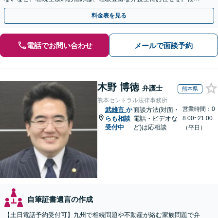
な問題も粘り強く対応し、解決に導きます。
料金表を見る
電話でお問い合わせ
メールで面談予約
木野 博徳
弁護士
熊本県
熊本セントラル法律事務所
営業時間：0
武雄市
か
面談方法(対面・
らも相談
電話・ビデオな
8:00~21:00
受付中
ど)は応相談
（平日）
自筆証書遺言の作成
【土日電話予約受付可】九州で相続問題や不動産が絡む家族問題で弁