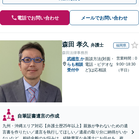
電話でお問い合わせ
メールでお問い合わせ
森田 孝久
弁護士
福岡県
森田法律事務所
営業時間：0
武雄市
か
面談方法(対面・
らも相談
電話・ビデオな
9:00~18:30
受付中
ど)は応相談
（平日）
自筆証書遺言の作成
九州・沖縄エリア対応【弁護士歴25年以上】親族が争わないための遺
言書を作りたい／遺言を執行してほしい／遺産の取り分に納得がいか
ないなど、相続全般のお悩みは、経験豊富な弁護士にお任せを。複雑