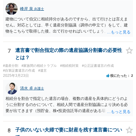
るというよりも、遺言の効力を争う（遺言は無効だ）と主張する場合
がありえますが、その予防方法は、遺言者と面談してみないと判断が
峰岸 泉
弁護士
難しいです。
建物について伯父に相続持分があるのですから、出て行けとは言えま
せん。対応としては、早く遺産分割協議（調停の申立て）をして、建
物をこちらで取得した後、出て行かせればいいでしょう。 建物の固定
資産税については、持分に応じた負担が考えられますが、時効にかか
っていない部分については請求すればいいと思います。 なお、家賃に
ついては、お父様自身が遺産分割手続をしなかったのですから、あき
7
遺言書で割合指定の際の遺産協議分割書の必要性
らめるしかないと思います。
とは？
#遺産分割
#家族間の相続トラブル
#相続税対策
#公正証書遺言の作成
#自筆証書遺言の作成
#遺言
2025年3月23日
役にたった
2
清水 卓
弁護士
相続分を割合で指定した遺言の場合、複数の遺産を具体的にどうのよ
うに分割するのかについて、相続人間で遺産分割協議により決める必
要が出てきます（預貯金、株•投資信託等の遺産がある場合に、どの遺
産についても相続分の割合で分けるのか、預貯金はある相続人に、株•
投資信託は他の相続人にというような分け方をするのか等について
は、相続人間で遺産分割協議により決める必要があります）。
8
子供のいない夫婦で妻に財産を残す遺言書につい