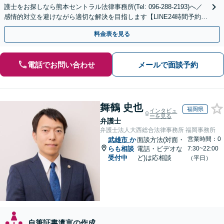
護士をお探しなら熊本セントラル法律事務所(Tel: 096-288-2193)へ／
感情的対立を避けながら適切な解決を目指します【LINE24時間予約受
付可】【休日・夜間相談可】
料金表を見る
電話でお問い合わせ
メールで面談予約
舞鶴 史也
福岡県
インタビュ
ーを見る
弁護士
弁護士法人大西総合法律事務所 福岡事務所
営業時間：0
武雄市
か
面談方法(対面・
らも相談
電話・ビデオな
7:30~22:00
受付中
ど)は応相談
（平日）
自筆証書遺言の作成