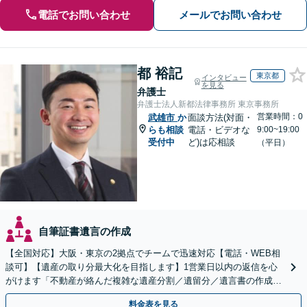
電話でお問い合わせ
メールでお問い合わせ
都 裕記
東京都
インタビュー
を見る
弁護士
弁護士法人新都法律事務所 東京事務所
営業時間：0
武雄市
か
面談方法(対面・
らも相談
電話・ビデオな
9:00~19:00
受付中
ど)は応相談
（平日）
自筆証書遺言の作成
【全国対応】大阪・東京の2拠点でチームで迅速対応【電話・WEB相
談可】【遺産の取り分最大化を目指します】1営業日以内の返信を心
がけます「不動産が絡んだ複雑な遺産分割／遺留分／遺言書の作成・
執行／事業承継など、お任せください」【休日相談あり】
料金表を見る