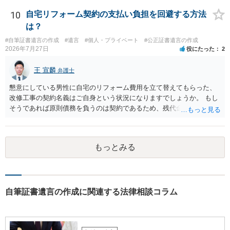
10
自宅リフォーム契約の支払い負担を回避する方法
は？
#自筆証書遺言の作成
#遺言
#個人・プライベート
#公正証書遺言の作成
2026年7月27日
役にたった
2
王 宣麟
弁護士
懇意にしている男性に自宅のリフォーム費用を立て替えてもらった、
改修工事の契約名義はご自身という状況になりますでしょうか。 もし
そうであれば原則債務を負うのは契約であるため、残代金を捻出して
もらうよう約束した男性に支払いをお願いするしかないように思われ
ます。 入籍した場合でも、原則契約者が単独で全ての債務を負うこと
には変わりがありません。 なかなか対応に難しい案件であり、公開の
もっとみる
場でアドバイスを行うのも限界があるように思われますので、資料等
を持参のうえ個別に弁護士に相談されることをお勧めします。
自筆証書遺言の作成に関連する法律相談コラム