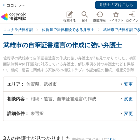
弁護士の方はこちら
ココナラへ
投稿する
探す
閲覧履歴
マイリスト
ログイン
ココナラ法律相談
佐賀県で法律相談できる弁護士
武雄市で法律相談で
武雄市の自筆証書遺言の作成に強い弁護士
佐賀県の武雄市で自筆証書遺言の作成に強い弁護士が3名見つかりました。初回
面談無料や休日面談に対応している弁護士、解決事例を持つ弁護士なども掲載
中。相続・遺言に関係する家族間の相続トラブルや認知症の相続、遺産分割等
の細かな分野での絞り込み検索もでき便利です。特に西九州総合法律事務所の
行武 謙一弁護士や武雄法律事務所の大和 幸四郎弁護士、弁護士法人桑原法律事
エリア
佐賀県、武雄市
変更
務所の矢野 雄基弁護士のプロフィール情報や弁護士費用、強みなどが注目され
ています。『武雄市で土日や夜間に発生した自筆証書遺言の作成のトラブルを
相談内容
相続・遺言、自筆証書遺言の作成
変更
今すぐに弁護士に相談したい』『自筆証書遺言の作成のトラブル解決の実績豊
富な近くの弁護士を検索したい』『初回相談無料で自筆証書遺言の作成を法律
相談できる武雄市内の弁護士に相談予約したい』などでお困りの相談者さんに
詳細条件
未選択
変更
おすすめです。
3
人の弁護士が見つかりました
(検索結果について詳しくは
こちら
)