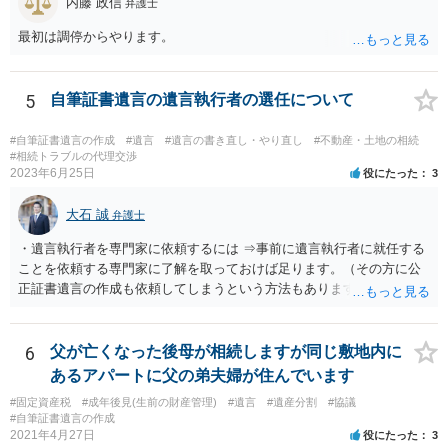
内藤 政信
弁護士
るいは 遺言書などで その意思を実現する方法はあります。 弁護
士に相談してみてください。
最初は調停からやります。
5
自筆証書遺言の遺言執行者の選任について
#自筆証書遺言の作成
#遺言
#遺言の書き直し・やり直し
#不動産・土地の相続
#相続トラブルの代理交渉
2023年6月25日
役にたった
3
大石 誠
弁護士
・遺言執行者を専門家に依頼するには ⇒事前に遺言執行者に就任する
ことを依頼する専門家に了解を取っておけば足ります。（その方に公
正証書遺言の作成も依頼してしまうという方法もあります） 事前に了
解を取るだけであれば、契約は不要ですし、契約料を払う必要もあり
ません。 遺言執行者に就任し、遺言執行が完了したときの報酬だけ、
弁護士費用としてかかります。 ・亡くなった際に、法務局に預けた自
6
父が亡くなった後母が相続しますが同じ敷地内に
筆証書遺言の存在を親族がなかったものにされる可能性 ⇒自筆の遺言
あるアパートに父の弟夫婦が住んでいます
書を法務局に保管した場合、死亡後、法務局に遺言書の有無を照会す
#固定資産税
#成年後見(生前の財産管理)
#遺言
#遺産分割
#協議
ることになりますので、「法務局に預けた自筆証書遺言の存在を親族
#自筆証書遺言の作成
がなかったもの」にすることはできません。 存在をなかったものにす
2021年4月27日
役にたった
3