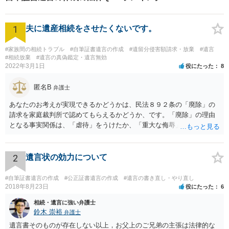
1
夫に遺産相続をさせたくないです。
#家族間の相続トラブル
#自筆証書遺言の作成
#遺留分侵害額請求・放棄
#遺言
#相続放棄
#遺言の真偽鑑定・遺言無効
2022年3月1日
役にたった
8
匿名B
弁護士
あなたのお考えが実現できるかどうかは、民法８９２条の「廃除」の
請求を家庭裁判所で認めてもらえるかどうか、です。「廃除」の理由
となる事実関係は、「虐待」をうけたか、「重大な侮辱」を受けた
か、推定相続人たる夫に「その他著しい非行」があったか否かです。
「廃除」は遺言でも可能です（民法８９３条）。 弁護士に具体的な事
情を話して相談して、「廃除」が可能か、実際に法律相談を受けるこ
2
遺言状の効力について
とをお勧めします。
#自筆証書遺言の作成
#公正証書遺言の作成
#遺言の書き直し・やり直し
2018年8月23日
役にたった
6
相続・遺言に強い弁護士
鈴木 崇裕
弁護士
遺言書そのものが存在しない以上，お父上のご兄弟の主張は法律的な