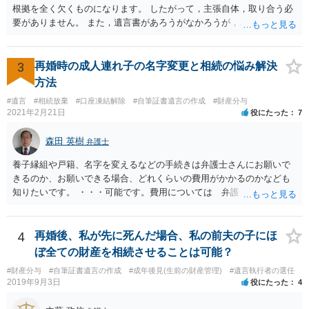
根拠を全く欠くものになります。 したがって，主張自体，取り合う必
要がありません。 また，遺言書があろうがなかろうが，お父上のご兄
弟と面会しなければならない義務はもともとありません。 峰岸先生の
ご回答にもありますが， 代理人弁護士をたてて，その弁護士から相手
方に対して， ・相続に関する主張は法的根拠がなく，一切応じないこ
3
再婚時の成人連れ子の名字変更と相続の悩み解決
と ・今後一切の連絡をしてこないでほしいこと ・連絡を継続してくる
方法
ようであれば警察への通報や法的措置も辞さないこと などを記載した
#遺言
#相続放棄
#口座凍結解除
#自筆証書遺言の作成
#財産分与
書面を発送してもらうことがよろしいように思います。
2021年2月21日
役にたった
7
森田 英樹
弁護士
養子縁組や戸籍、名字を変えるなどの手続きは弁護士さんにお願いで
きるのか、お願いできる場合、どれくらいの費用がかかるのかなども
知りたいです。 ・・・可能です。費用については 弁護士と直接面談
の上 内容を確認し 協議の上個別に契約によって決まることになっ
ています。 やはり、成人した子のことまでごちゃごちゃ考えず、自分
の事だけ考えるべきなのでしょうか ・・・お子さんの事をまで含め良
4
再婚後、私が先に死んだ場合、私の前夫の子にほ
い解決案があればお悩みになるのは当然と言えば当然のことです。 彼
ぼ全ての財産を相続させることは可能？
と親子関係を結びたいと思っているが、名字は変えたくない・・・養
#財産分与
#自筆証書遺言の作成
#成年後見(生前の財産管理)
#遺言執行者の選任
子縁組の必要があり 氏も変更することになります。 しかし 彼は成人
2019年9月3日
役にたった
4
しているとは言え、自分の子と私の連れ子、全て平等にしたいと希
望。もちろん私もそうできればと思います。 ・・・婚姻前の契約 あ