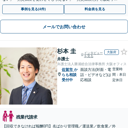
い。損害賠償請求したい」など労働問題はお任せを。
事例を見る(4件)
料金表を見る
メールでお問い合わせ
杉本 圭
大阪府
インタビュー
を見る
弁護士
弁護士法人勝浦総合法律事務所 大阪オフィス
営業時
佐賀市
か
面談方法(対面・電
らも相談
話・ビデオなど)は
間：本日
受付中
応相談
定休日
残業代請求
【回収できなければ報酬0円】名ばかり管理職／運送業／飲食業／外