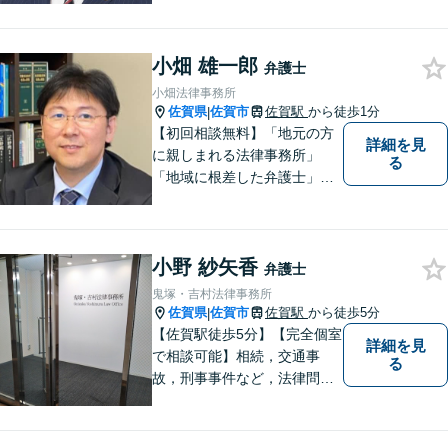
はお気軽にご相談ください。
チーム体制による迅速で最適
小畑 雄一郎
なリーガルサービスを提供い
弁護士
たします。
小畑法律事務所
佐賀県
佐賀市
佐賀駅
から徒歩1分
|
【初回相談無料】「地元の方
詳細を見
に親しまれる法律事務所」
る
「地域に根差した弁護士」を
目指して活動しております。
企業法務から、離婚や交通事
故、金銭トラブル、刑事事件
小野 紗矢香
など幅広く対応しております
弁護士
ので、まずはお気軽にご相談
鬼塚・吉村法律事務所
下さい。【JR佐賀駅1分】
佐賀県
佐賀市
佐賀駅
から徒歩5分
|
【子連れ相談可】
【佐賀駅徒歩5分】【完全個室
詳細を見
で相談可能】相続，交通事
る
故，刑事事件など，法律問題
でお困りの方は，是非私たち
にご相談下さい。 悩みは私た
ちにお預けいただき，笑顔を