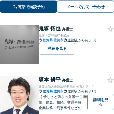
電話で面談予約
メールでお問い合わせ
鬼塚 拓也
弁護士
鬼塚・吉村法律事務所
佐賀県
佐賀市
佐賀駅
から徒歩5分
|
詳細を見る
塚本 耕平
弁護士
弁護士法人桑原法律事務所 佐賀オフィス
佐賀県
佐賀市
佐賀駅
から徒歩1分
|
【 優しさと強さの弁護士 】離
詳細を見
婚、借金、相続、交通事故、
る
企業法務、刑事事件などのご
相談を承っております。まず