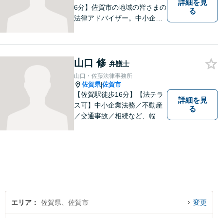
詳細を見
6分】佐賀市の地域の皆さまの
る
法律アドバイザー。中小企業
法務 ・不動産・交通事故な
ど、お気軽にご相談くださ
い。人生が良い方向に向くよ
う、最善を尽くさせていただ
山口 修
弁護士
きます。【土日夜間対応】
山口・佐藤法律事務所
佐賀県
佐賀市
|
【佐賀駅徒歩16分】【法テラ
詳細を見
ス可】中小企業法務／不動産
る
／交通事故／相続など、幅広
いお困りごとに対応！依頼者
様のお気持ちやご事情に寄り
添い、適切な解決へと導きま
す。まずはお気軽にご相談く
ださい。【初回面談無料】
エリア
佐賀県、佐賀市
変更