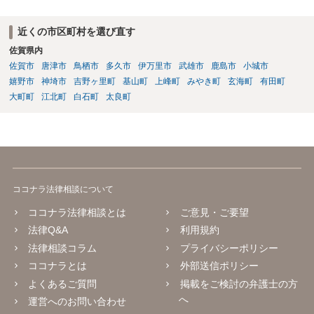
近くの市区町村を選び直す
佐賀県内
佐賀市
唐津市
鳥栖市
多久市
伊万里市
武雄市
鹿島市
小城市
嬉野市
神埼市
吉野ヶ里町
基山町
上峰町
みやき町
玄海町
有田町
大町町
江北町
白石町
太良町
ココナラ法律相談について
ココナラ法律相談とは
ご意見・ご要望
法律Q&A
利用規約
法律相談コラム
プライバシーポリシー
ココナラとは
外部送信ポリシー
よくあるご質問
掲載をご検討の弁護士の方
へ
運営へのお問い合わせ