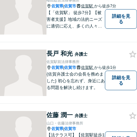
櫻田総合法律事務所
佐賀県
佐賀市
佐賀駅
から徒歩7分
|
【「佐賀駅」 徒歩7分】【被
詳細を見
害者支援】地域の法的ニーズ
る
に適切に応え、多くの人々の
助けとなるために、日々、弁
護活動に努めております。 依
頼者さまの心が少しでも和ら
長戸 和光
ぐように、丁寧にお悩みをお
弁護士
伺いいたします。
佐賀駅前法律事務所
佐賀県
佐賀市
佐賀駅
から徒歩1分
|
{佐賀弁護士会の会長を務めま
詳細を見
した} 初心を忘れず、身近にあ
る
る問題を解決し続けます。
佐藤 潤一
弁護士
山口・佐藤法律事務所
佐賀県
佐賀市
|
【法テラス可】【佐賀駅徒歩1