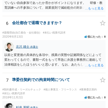
ていない自由参加であったか否かがポイントになります。 研修・教
育訓練への不参加について、就業規則で減給処分の対象とされていた
り、不参加によって業務を行うことができなかったりするなど、事実
上参加を強制されている場合には、研修・教育訓練であっても 労働時
間に該当するものと考えられています。 実務でも勉強会で習ったソ
6
会社都合で退職できますか？
フトウェアを使用している、勉強会で出さた課題の提出を会社から求
められていること等からすると、参加しないと業務に支障が出る可能
#退職理由(自己都合・会社都合)
#未払い残業代請求
性があり、事実上参加せざるを得なかったとも言えそうです。 開催
2020年8月13日
役にたった
8
日時•場所、開催された勉強会の内容、出された課題、提出した課題の
回答等を証拠として押さえておくことが考えられます。 職場を管轄
北川 雄士
弁護士
している労働基準監督署に相談してみる、労働局のあっせんを利用し
以前と変更後の具体的な条項や、残業の実態や証拠関係などによって
てみる方法もあろうかと思います。厚労省サイトの参考情報もご紹介
変わってくるので、書類一式をもって早急に弁護士事務所に連絡して
しておきます。 【参考】厚労省サイト 労働時間の考え方:「研修・教
法律相談をしたほうがいいと思います。 なお、あたらしい雇用契約書
育訓練」等の取扱い https://www.mhlw.go.jp/content/000556972.pdf
にサインしなければ違法という可能性は低いと思いますが、今回は先
の回答でも述べた通り、時間が経つほどにこちらの不利益になる可能
性があるので、あたらしい書面にサインせず、すぐに弁護士に相談す
7
準委任契約での拘束時間について
る案件だと思います。
#契約書作成・リーガルチェック
#個人事業主・フリーランス
#業務委託契約
#未払い残業代請求
2018年11月2日
役にたった
8
杉井 英昭
弁護士