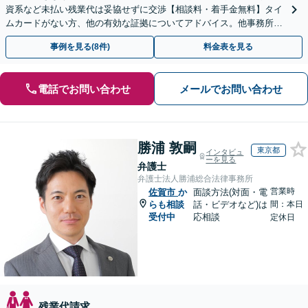
資系など未払い残業代は妥協せずに交渉【相談料・着手金無料】タイ
ムカードがない方、他の有効な証拠についてアドバイス。他事務所で
断られた方もご相談ください。あなたの権利を守ります！
事例を見る(8件)
料金表を見る
電話でお問い合わせ
メールでお問い合わせ
勝浦 敦嗣
東京都
インタビュ
ーを見る
弁護士
弁護士法人勝浦総合法律事務所
営業時
佐賀市
か
面談方法(対面・電
らも相談
話・ビデオなど)は
間：本日
受付中
応相談
定休日
残業代請求