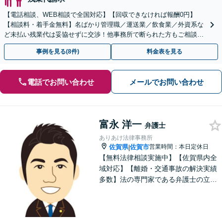
【電話相談、WEB相談で全国対応】【回収できなければ報酬0円】
【相談料・着手金無料】名ばかり管理職／運送業／飲食業／外資系な
ど未払い残業代は妥協せずに交渉！他事務所で断られた方もご相談く
ださい。【解決事例が豊富】土曜日も電話受付しています
事例を見る(8件)
料金表を見る
電話でお問い合わせ
メールでお問い合わせ
富永 洋一
弁護士
ありあけ法律事務所
佐賀県
佐賀市
営業時間：本日定休日
|
【無料法律相談実施中】【佐賀県内全
域対応】【離婚・交通事故の解決実績
多数】法の専門家である弁護士の立場
から、依頼者様にとって最も利益とな
ることを第一に考えます。