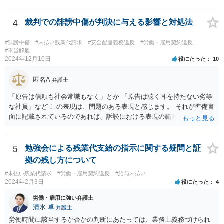
か、そもそも会社がどのように説明をしたのかについても不明ですの
で、どの程度の事実を顧問弁護士が把握しているかも不明です。 有休
消化の話がないのであれば、退職手続きだけを見れば問題がなかった
4
裁判での誹謗中傷が判決に与える影響と対処法
ということはあり得るかと思われます。
#誹謗中傷
#未払い残業代請求
#安全配慮義務違反
#労働・雇用契約違反
#不当解雇
2024年12月10日
役にたった
10
匿名A
弁護士
「原告は信頼も社会常識もなく」とか 「原告は聴く耳を持たない劣等
な社員」など この表現は、問題のある表現と感じます。 それが準備書
面に記載されているのであれば、訴訟における表現の範囲を超えてい
ると感じます。
5
勉強会による残業代支給の指示に関する疑問と証
拠の残し方について
#未払い残業代請求
#労働・雇用契約違反
#給与未払い
2024年2月3日
役にたった
4
労働・雇用に強い弁護士
清水 卓
弁護士
労働時間に該当するか否かの判断にあたっては、業務上義務づけられ