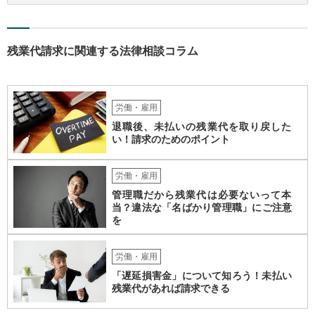
者が、倒産について裁判所への申立て等（法律上の倒産の場合）又は
労働基準監督署への認定申請（事実上の倒産の場合）が行われた日の
６か月前の日から２年の間に退職した者であること 事実上の倒産の場
合、そもそも、労働基準監督署長の認定を要するため、申請•認定に相
残業代請求に関連する法律相談コラム
応の時間を要します。また、事業活動の停止•再開見込み等につき会社
側の抵抗が予想され、認定に至らない事態も想定されます。 また、労
働基準監督署へ申告なされているとのことですが、労働基準監督署が
行うのは、原則として、会社への指導や是正勧告のため、未払い賃金
労働・雇用
の支払いを会社に強制する措置までは行うことができないという実情
退職後、未払いの残業代を取り戻した
があります。 そのため、退職の意思を既に会社に表明しているのであ
い！請求のためのポイント
れば、未払賃金の支払を求める労働審判や労働訴訟などの方法に切り
替えることを検討された方が適切なように思います（とろうとされて
いる主題と会社の実態とがマッチしていないように思われます）。 一
労働・雇用
度、雇用契約書や就業規則などを持参の上、弁護士に直接相談されて
管理職だから残業代は必要ないって本
みてはいかがでしょうか。
当？違法な「名ばかり管理職」にご注意
を
労働・雇用
「遅延損害金」について知ろう！未払い
残業代があれば請求できる