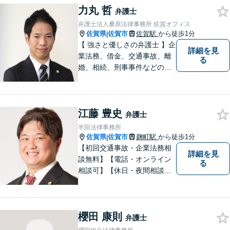
力丸 哲
お持ち帰りいただけるよう，
弁護士
全力を尽くします。
弁護士法人桑原法律事務所 佐賀オフィス
佐賀県
佐賀市
佐賀駅
から徒歩1分
|
【 強さと優しさの弁護士 】企
詳細を見
業法務、借金、交通事故、離
る
婚、相続、刑事事件などのご
相談を承っております。まず
はお気軽にご相談ください。
チーム体制による迅速で最適
江藤 豊史
なリーガルサービスを提供い
弁護士
たします。
半田法律事務所
佐賀県
佐賀市
麹町駅
から徒歩1分
|
【初回交通事故・企業法務相
詳細を見
談無料】【電話・オンライン
る
相談可】【休日・夜間相談
可】適正・迅速、そして親身
なサービスの提供を心がけて
います。
櫻田 康則
弁護士