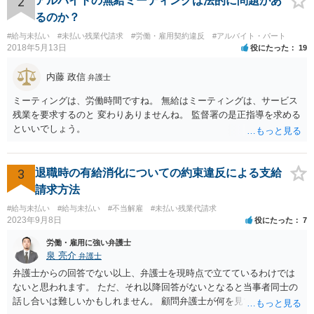
2
アルバイトの無給ミーティングは法的に問題があ
るのか？
#給与未払い
#未払い残業代請求
#労働・雇用契約違反
#アルバイト・パート
2018年5月13日
役にたった
19
内藤 政信
弁護士
ミーティングは、労働時間ですね。 無給はミーティングは、サービス
残業を要求するのと 変わりありませんね。 監督署の是正指導を求める
といいでしょう。
3
退職時の有給消化についての約束違反による支給
請求方法
#給与未払い
#給与未払い
#不当解雇
#未払い残業代請求
2023年9月8日
役にたった
7
労働・雇用に強い弁護士
泉 亮介
弁護士
弁護士からの回答でない以上、弁護士を現時点で立てているわけでは
ないと思われます。 ただ、それ以降回答がないとなると当事者同士の
話し合いは難しいかもしれません。 顧問弁護士が何を見て判断したの