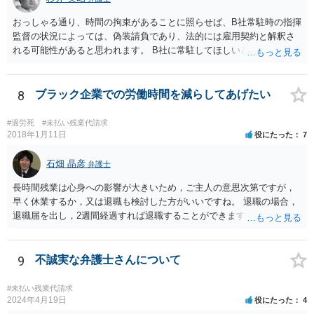
おっしゃる通り、時間の拘束があることに照らせば、B社常駐時の指揮
監督の状況によっては、偽装請負であり、法的には雇用契約と解釈さ
れる可能性があると思われます。 B社に常駐してほしいと先方が求め
る理由がコミュニケーションをしやすいからであるとするのであれ
ば、折衷的な提案として、「突発的な質問に対応できるように、基本
的には１０時〜１９時はできるだけB社にいるよう努力はします。た
8
ブラック企業での労働時間を減らしてあげたい
だ、他の仕事もありますので、必ずその条件を守れるとは限りません
し、B社常駐時であっても本件以外の仕事もさせてもらうことになりま
#過労死
#未払い残業代請求
す。」というものが考えられます。 その提案すら断られるようであれ
2018年1月11日
役にたった
7
ば、ちょっと危険な会社だというシグナルと考えるべきでしょう。
石畑 晶彦
弁護士
長時間残業は心身への影響が大きいため，ご主人の意思次第ですが，
早く休業するか，又は退職も検討した方がいいですね。 退職の場合，
退職届を出し，2週間経過すれば退職することができます。これは会社
の意向は関係ありません。 もっとも，禍根を残すことなくという希望
であれば，十分な引き継ぎを行った上で，退職することで後々のトラ
ブルは防ぐことが可能です。
9
不誠実な弁護士さんについて
#未払い残業代請求
2024年4月19日
役にたった
4