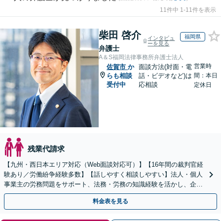
11件中 1-11件を表示
柴田 啓介
福岡県
インタビュ
ーを見る
弁護士
A＆S福岡法律事務所弁護士法人
営業時
佐賀市
か
面談方法(対面・電
らも相談
話・ビデオなど)は
間：本日
受付中
応相談
定休日
残業代請求
【九州・西日本エリア対応（Web面談対応可）】【16年間の裁判官経
験あり／労働紛争経験多数】【話しやすく相談しやすい】法人・個人
事業主の労務問題をサポート、法務・労務の知識経験を活かし、企業
側から御社の労働問題解決に尽力します。
料金表を見る