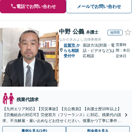
電話でお問い合わせ
メールでお問い合わせ
中野 公義
弁護士
福岡県
なかのきみよし法律事務所
営業時
佐賀市
か
面談方法(対面・電
らも相談
話・ビデオなど)は
間：本日
受付中
応相談
定休日
残業代請求
【九州エリア対応】【労災事故】【元公務員】【弁護士歴10年以上】
【労働組合の対応可】労使双方（フリーランス）に対応。残業代の請
求、不当解雇・雇い止めなどお任せください。慎重かつ丁寧に事件解
決へと進めます。
事例を見る(1件)
料金表を見る