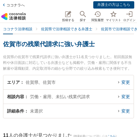
弁護士の方はこちら
ココナラへ
投稿する
探す
閲覧履歴
マイリスト
ログイン
ココナラ法律相談
佐賀県で法律相談できる弁護士
佐賀市で法律相談で
佐賀市の残業代請求に強い弁護士
佐賀県の佐賀市で残業代請求に強い弁護士が11名見つかりました。初回面談無
料や休日面談に対応している弁護士なども掲載中。労働・雇用に関係する不当
解雇や退職勧奨、内定取消等の細かな分野での絞り込み検索もでき便利です。
特にありあけ法律事務所の富永 洋一弁護士や鬼塚・吉村法律事務所の鬼塚 拓也
弁護士、弁護士法人桑原法律事務所 佐賀オフィスの塚本 耕平弁護士のプロフィ
エリア
佐賀県、佐賀市
変更
ール情報や弁護士費用、強みなどが注目されています。『佐賀市で土日や夜間
に発生した残業代請求のトラブルを今すぐに弁護士に相談したい』『残業代請
相談内容
労働・雇用、未払い残業代請求
変更
求のトラブル解決の実績豊富な近くの弁護士を検索したい』『初回相談無料で
残業代請求を法律相談できる佐賀市内の弁護士に相談予約したい』などでお困
りの相談者さんにおすすめです。
詳細条件
未選択
変更
11
人の弁護士が見つかりました
(検索結果について詳しくは
こちら
)