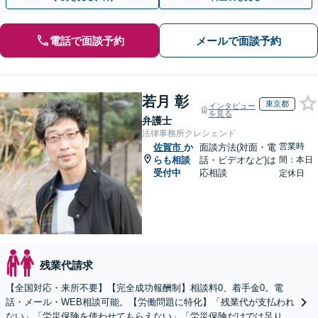
電話で面談予約
メールで面談予約
若月 彰
東京都
インタビュー
を見る
弁護士
法律事務所クレシェンド
営業時
佐賀市
か
面談方法(対面・電
らも相談
話・ビデオなど)は
間：本日
受付中
応相談
定休日
残業代請求
【全国対応・来所不要】【完全成功報酬制】相談料0、着手金0。電
話・メール・WEB相談可能。【労働問題に特化】「残業代が支払われ
ない」「労災保険を使わせてもらえない」「労災保険だけでは足りな