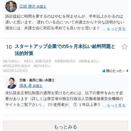
江頭 啓介
弁護士
訴訟提起に時間を要するのはやむを得ませんが、半年以上かかるのは
遅いと思います。 遅れている点について弁護士から十分な説明がない
場合には、弁護士会に対応を求めても良いかと思います。
10
スタートアップ企業での5ヶ月未払い給料問題と
法的対策
#給与未払い
#未払い残業代請求
#債権回収代行
#退職金未払い
#内容証明作成送付
#給与未払い
2022年12月3日
役にたった
4
労働・雇用に強い弁護士
清水 卓
弁護士
未払賃金立替払制度の適用を受けるためには、以下の要件をみたす必
要があります（詳しくは厚労省や独立行政法人労働者健康安全機構の
サイトをご覧下さい）。 ⑴ 使用者が、 ① １年以上事業活動を行って
いたこと ② 倒産したこと •法律上の倒産（破産、民事再生等） → 破
産管財人等に倒産の事実等を証明してもらう必要あり。 •事実上の倒産
（中小企業について、事業活動が停止し、再開する見込みがなく、賃
もっとみる
金支払能力がない場合） → 労働基準監督署長の認定が必要。 (2) 労働