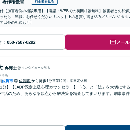
著作権侵害
料金表を見る
付【加害者側の相談専用】【電話・WEBでの初回相談無料】被害者との和解
ったら、当職にお任せください！ネット上の悪質な書き込み／リベンジポル
ア以外の相談も可】
せ
メール
大
弁護士
インタビューを見る
事務所
県
佐賀市
佐賀駅
から徒歩1分
営業時間：本日定休日
|
1分】【JADP認定上級心理カウンセラー】「心」と「法」を大切にす
生活のため、あらゆる観点から解決策を精査してまいります。刑事事件