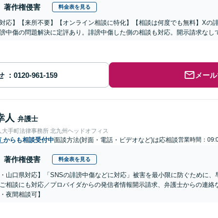
著作権侵害
料金表を見る
対応】【来所不要】【オンライン相談に特化】【相談は何度でも無料】Xの
謗中傷の問題解決に定評あり。誹謗中傷した側の相談も対応。開示請求なし
せ
メール
幸人
弁護士
人大手町法律事務所 北九州ヘッドオフィス
市
からも相談受付中
面談方法(対面・電話・ビデオなど)は応相談
営業時間：09:
著作権侵害
料金表を見る
・山口県対応】「SNSの誹謗中傷などに対応」被害を最小限に防ぐために、
ご相談にも対応／プロバイダからの発信者情報開示請求、弁護士からの連絡
・夜間相談可】