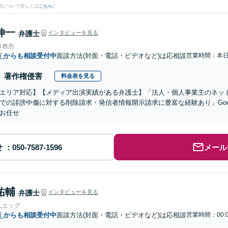
果について詳しくは
こちら
)
伸一
弁護士
インタビューを見る
事務所
市
からも相談受付中
面談方法(対面・電話・ビデオなど)は応相談
営業時間：本
著作権侵害
料金表を見る
エリア対応】【メディア出演実績がある弁護士】「法人・個人事業主のネット
での誹謗中傷に対する削除請求・発信者情報開示請求に豊富な経験あり」Goo
お任せ
せ
メール
祐輔
弁護士
インタビューを見る
人エッグ
市
からも相談受付中
面談方法(対面・電話・ビデオなど)は応相談
営業時間：00: