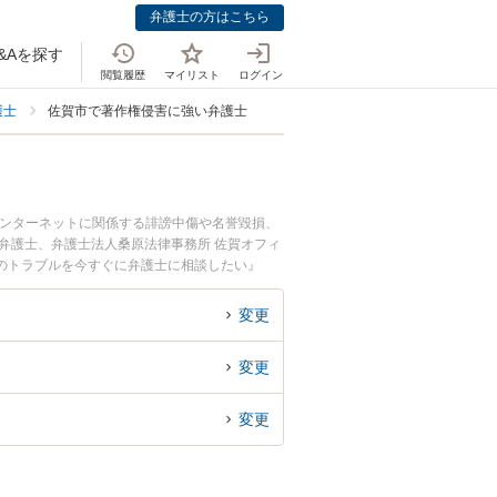
弁護士の方はこちら
&Aを探す
閲覧履歴
マイリスト
ログイン
護士
佐賀市で著作権侵害に強い弁護士
インターネットに関係する誹謗中傷や名誉毀損、
弁護士、弁護士法人桑原法律事務所 佐賀オフィ
のトラブルを今すぐに弁護士に相談したい』
弁護士に相談予約したい』などでお困りの相談者
変更
変更
変更