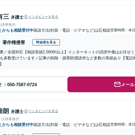
有三
弁護士
インタビューを見る
法律事務所
市
からも相談受付中
面談方法(対面・電話・ビデオなど)は応相談
営業時間：本
著作権侵害
料金表を見る
要／全国対応【相談実績2,000件以上】インターネットの誹謗中傷はお任せ
も多数受けています／記事の削除・損害賠償請求など多数の実績あり【電話
】
せ
メール
佳朗
弁護士
インタビューを見る
ス法律事務所
市
からも相談受付中
面談方法(対面・電話・ビデオなど)は応相談
営業時間：本