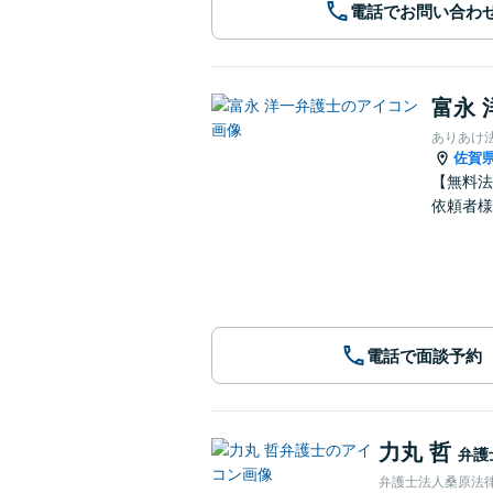
電話でお問い合わ
富永 
ありあけ
佐賀
【無料法
依頼者様
電話で面談予約
力丸 哲
弁護
弁護士法人桑原法律