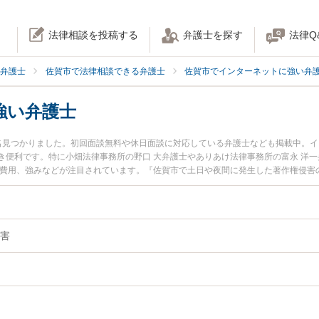
法律相談を投稿する
弁護士を探す
法律Q
弁護士
佐賀市で法律相談できる弁護士
佐賀市でインターネットに強い弁
強い弁護士
名見つかりました。初回面談無料や休日面談に対応している弁護士なども掲載中。
き便利です。特に小畑法律事務所の野口 大弁護士やありあけ法律事務所の富永 洋一
士費用、強みなどが注目されています。『佐賀市で土日や夜間に発生した著作権侵害
の弁護士を検索したい』『初回相談無料で著作権侵害を法律相談できる佐賀市内の
害