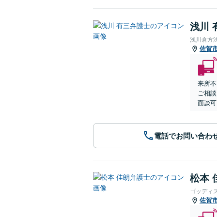
浅川 
浅川倉方
佐賀
来所不
ご相談
面談可
電話でお問い合わ
松本 
ゴッディ
佐賀