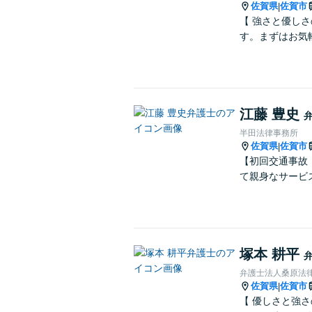
佐賀県
佐賀市
|
【 強さと優し
す。まずはお気
江藤 豊史
半田法律事務所
佐賀県
佐賀市
|
【初回交通事故
て親身なサービ
塚本 耕平
弁護士法人桑原法律
佐賀県
佐賀市
|
【 優しさと強