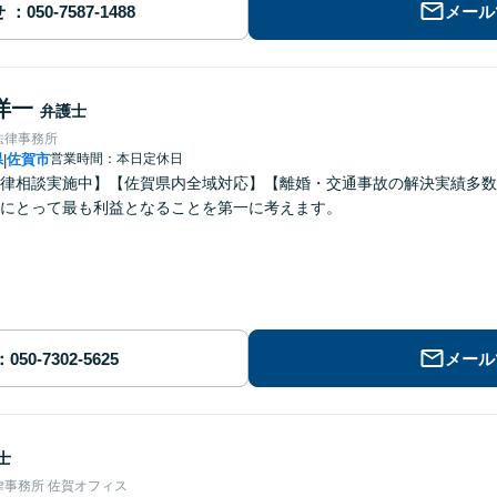
せ
メール
洋一
弁護士
法律事務所
県
佐賀市
営業時間：本日定休日
|
律相談実施中】【佐賀県内全域対応】【離婚・交通事故の解決実績多数
にとって最も利益となることを第一に考えます。
メール
士
事務所 佐賀オフィス