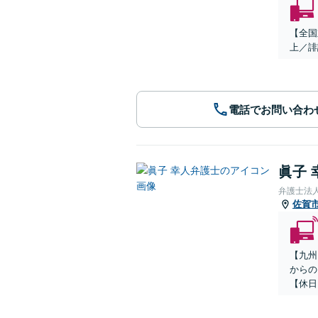
【全国
上／誹
電話でお問い合わ
眞子 
弁護士法
佐賀
【九州
からの
【休日