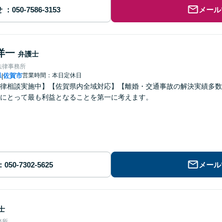
せ
メール
洋一
弁護士
法律事務所
県
佐賀市
営業時間：本日定休日
|
律相談実施中】【佐賀県内全域対応】【離婚・交通事故の解決実績多数
にとって最も利益となることを第一に考えます。
メール
士
務所