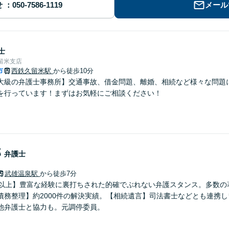
せ
メール
士
留米支店
市
西鉄久留米駅
から徒歩10分
大級の弁護士事務所】交通事故、借金問題、離婚、相続など様々な問題
を行っています！まずはお気軽にご相談ください！
郎
弁護士
武雄温泉駅
から徒歩7分
年以上】豊富な経験に裏打ちされた的確でぶれない弁護スタンス。多数の
債務整理】約2000件の解決実績。【相続遺言】司法書士などとも連携
他弁護士と協力も。元調停委員。