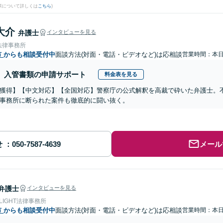
果について詳しくは
こちら
)
大介
弁護士
インタビューを見る
法律事務所
市
からも相談受付中
面談方法(対面・電話・ビデオなど)は応相談
営業時間：本
入管書類の申請サポート
料金表を見る
獲得】【中文対応】【全国対応】警察庁の公式解釈を高裁で砕いた弁護士。
事務所に断られた案件も徹底的に闘い抜く。
せ
メール
弁護士
インタビューを見る
 LIGHT法律事務所
市
からも相談受付中
面談方法(対面・電話・ビデオなど)は応相談
営業時間：本