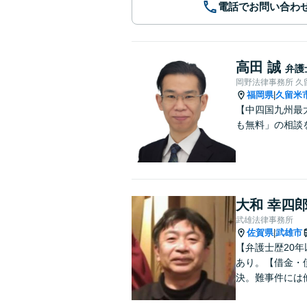
電話でお問い合わ
高田 誠
弁護
岡野法律事務所 久
福岡県
久留米
|
【中四国九州最
も無料」の相談
大和 幸四
武雄法律事務所
佐賀県
武雄市
|
【弁護士歴20
あり。【借金・
決。難事件には