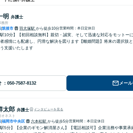
一明
弁護士
事務所
県
筑後市
羽犬塚駅
から徒歩10分
営業時間：本日定休日
|
駅10分】【初回相談無料】親切・誠実、そして迅速な対応をモットー
者感情にも配慮し、円滑な解決を図ります【離婚問題】将来の選択肢と
う支援いたします
せ
メール
祥太郎
弁護士
インタビューを見る
所オネスト
県
福岡市中央区
六本松駅
から徒歩5分
営業時間：本日定休日
|
駅5分】【企業のギモン解消屋さん】【電話相談可】企業法務や事業承