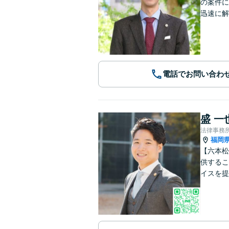
の案件に
迅速に解
電話でお問い合わ
盛 一
法律事務
福岡
【六本松
供するこ
イスを提