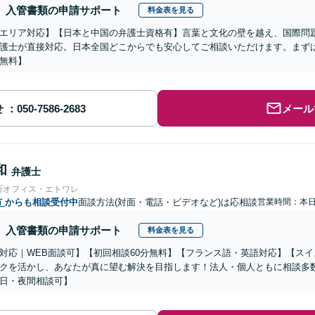
入管書類の申請サポート
料金表を見る
エリア対応】【日本と中国の弁護士資格有】言葉と文化の壁を越え、国際問
護士が直接対応。日本全国どこからでも安心してご相談いただけます。まず
無料】
せ
メール
和
弁護士
所オフィス・エトワレ
市
からも相談受付中
面談方法(対面・電話・ビデオなど)は応相談
営業時間：本
入管書類の申請サポート
料金表を見る
対応｜WEB面談可】【初回相談60分無料】【フランス語・英語対応】【ス
クを活かし、あなたが真に望む解決を目指します！法人・個人ともに相談多
日・夜間相談可】