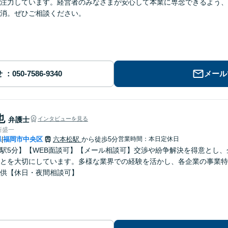
注力しています。経営者のみなさまが安心して本業に専念できるよう、
消。ぜひご相談ください。
せ
メール
也
弁護士
インタビューを見る
所盛一
県
福岡市中央区
六本松駅
から徒歩5分
営業時間：本日定休日
|
駅5分】【WEB面談可】【メール相談可】交渉や紛争解決を得意とし
とを大切にしています。多様な業界での経験を活かし、各企業の事業特
供【休日・夜間相談可】