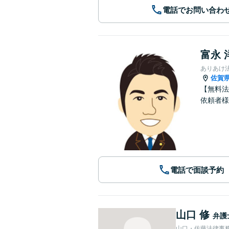
電話でお問い合わ
富永 
ありあけ
佐賀
【無料法
依頼者様
電話で面談予約
山口 修
弁護
山口・佐藤法律事