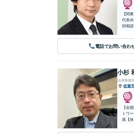
【関東
代表弁
回相談
電話でお問い合わ
小杉 
法律事務
佐賀
【全国
トワー
底【休