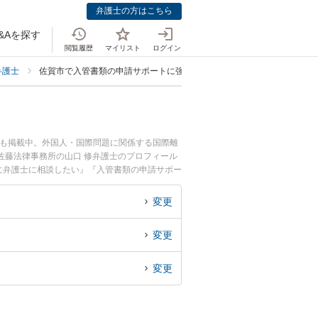
弁護士の方はこちら
&Aを探す
閲覧履歴
マイリスト
ログイン
弁護士
佐賀市で入管書類の申請サポートに強い弁護士
ども掲載中。外国人・国際問題に関係する国際離
佐藤法律事務所の山口 修弁護士のプロフィール
に弁護士に相談したい』『入管書類の申請サポー
の弁護士に相談予約したい』などでお困りの相談
変更
変更
変更