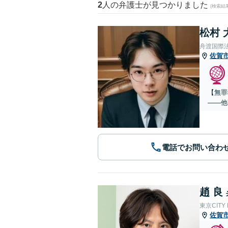
2
人の弁護士が見つかりました
(検索結
松村 
舟渡国際
佐賀
【無罪
——他
電話でお問い合わ
趙 良
東京CITY
佐賀