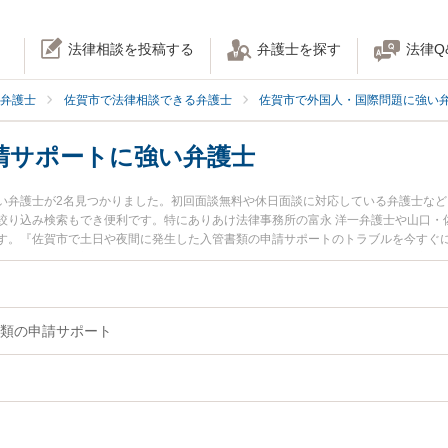
法律相談を投稿する
弁護士を探す
法律Q
弁護士
佐賀市で法律相談できる弁護士
佐賀市で外国人・国際問題に強い
請サポートに強い弁護士
い弁護士が2名見つかりました。初回面談無料や休日面談に対応している弁護士な
絞り込み検索もでき便利です。特にありあけ法律事務所の富永 洋一弁護士や山口・
す。『佐賀市で土日や夜間に発生した入管書類の申請サポートのトラブルを今すぐ
検索したい』『初回相談無料で入管書類の申請サポートを法律相談できる佐賀市内
類の申請サポート