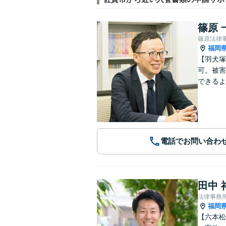
篠原 
篠原法律
福岡
【羽犬塚
可。被害
できるよ
電話でお問い合わ
田中 
法律事務
福岡
【六本松