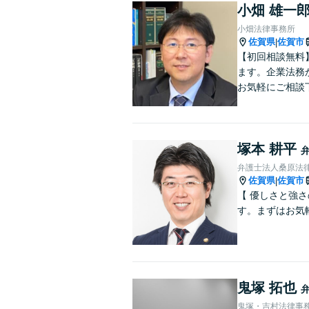
小畑 雄一
小畑法律事務所
佐賀県
佐賀市
|
【初回相談無料
ます。企業法務
お気軽にご相談
塚本 耕平
弁護士法人桑原法律
佐賀県
佐賀市
|
【 優しさと強
す。まずはお気
鬼塚 拓也
鬼塚・吉村法律事