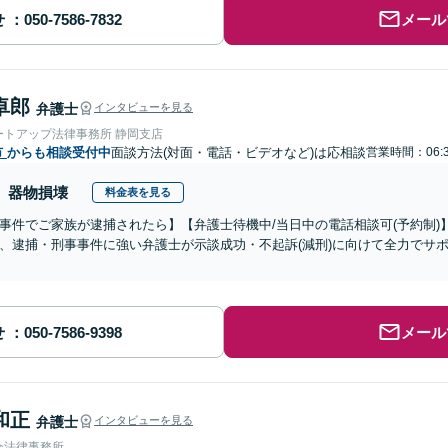
せ
メール
卓郎
弁護士
インタビューを見る
ートアップ法律事務所 静岡支店
市
からも相談受付中
面談方法(対面・電話・ビデオなど)は応相談
営業時間：06:3
器物損壊
料金表を見る
事件でご家族が逮捕されたら】【弁護士待機中/当日中の電話相談可(予約制
、逮捕・刑事事件に強い弁護士が示談成功・不起訴(減刑)に向けて全力でサ
せ
メール
和正
弁護士
インタビューを見る
合法律事務所