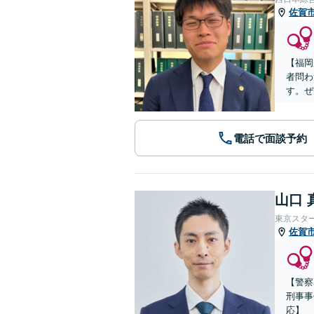
佐賀
【福岡
者問わ
す。ぜ
電話で面談予約
山口 
東京スタ
佐賀
【警察
刑事事
応】