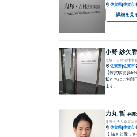
佐賀県
佐賀市
|
詳細を見
小野 紗矢
鬼塚・吉村法律事
佐賀県
佐賀市
|
【佐賀駅徒歩5
私たちにご相談下さい。 悩みは私たちにお預けいただき，笑顔をお持
ます。
力丸 哲
弁護
弁護士法人桑原法律
佐賀県
佐賀市
|
【 強さと優し