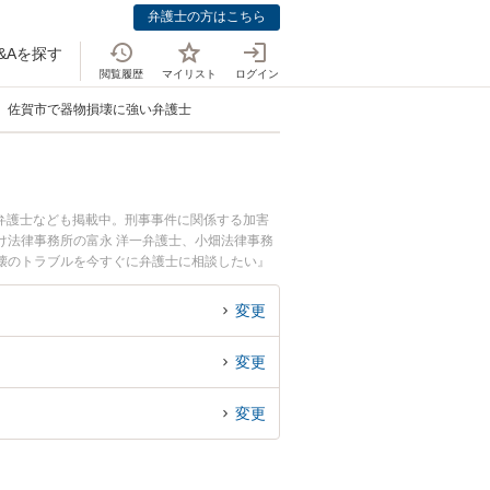
弁護士の方はこちら
&Aを探す
閲覧履歴
マイリスト
ログイン
佐賀市で器物損壊に強い弁護士
弁護士なども掲載中。刑事事件に関係する加害
け法律事務所の富永 洋一弁護士、小畑法律事務
壊のトラブルを今すぐに弁護士に相談したい』
士に相談予約したい』などでお困りの相談者さん
変更
変更
変更