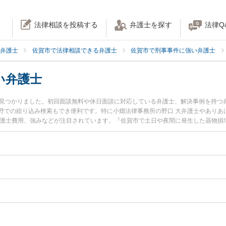
法律相談を投稿する
弁護士を探す
法律Q
弁護士
佐賀市で法律相談できる弁護士
佐賀市で刑事事件に強い弁護士
い弁護士
名見つかりました。初回面談無料や休日面談に対応している弁護士、解決事例を持つ
野での絞り込み検索もでき便利です。特に小畑法律事務所の野口 大弁護士やありあ
弁護士費用、強みなどが注目されています。『佐賀市で土日や夜間に発生した器物損
弁護士を検索したい』『初回相談無料で器物損壊を法律相談できる佐賀市内の弁護