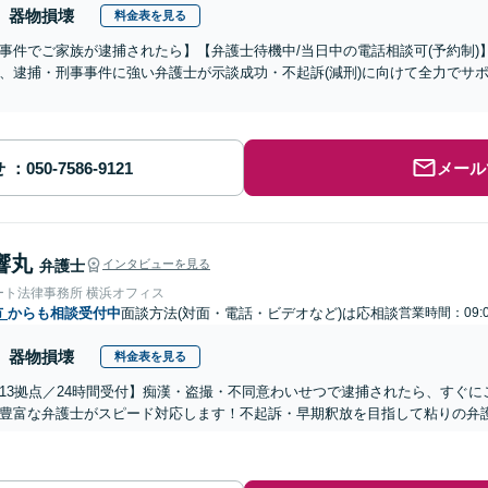
器物損壊
料金表を見る
事件でご家族が逮捕されたら】【弁護士待機中/当日中の電話相談可(予約制
、逮捕・刑事事件に強い弁護士が示談成功・不起訴(減刑)に向けて全力でサ
せ
メール
響丸
弁護士
インタビューを見る
ート法律事務所 横浜オフィス
市
からも相談受付中
面談方法(対面・電話・ビデオなど)は応相談
営業時間：09:0
器物損壊
料金表を見る
13拠点／24時間受付】痴漢・盗撮・不同意わいせつで逮捕されたら、すぐ
豊富な弁護士がスピード対応します！不起訴・早期釈放を目指して粘りの弁