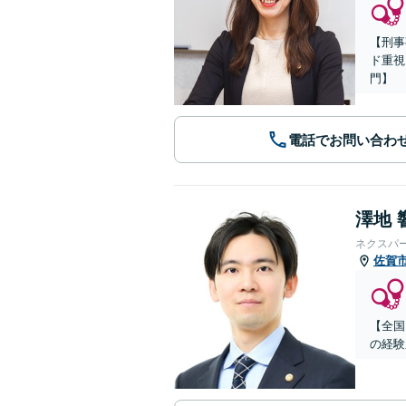
【刑事
ド重視
門】
電話でお問い合わ
澤地 
ネクスパ
佐賀
【全国
の経験