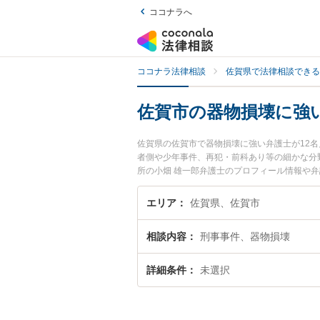
ココナラへ
ココナラ法律相談
佐賀県で法律相談できる
佐賀市の器物損壊に強
佐賀県の佐賀市で器物損壊に強い弁護士が12
者側や少年事件、再犯・前科あり等の細かな分
所の小畑 雄一郎弁護士のプロフィール情報や
『器物損壊のトラブル解決の実績豊富な近くの
におすすめです。
エリア
佐賀県、佐賀市
相談内容
刑事事件、器物損壊
詳細条件
未選択