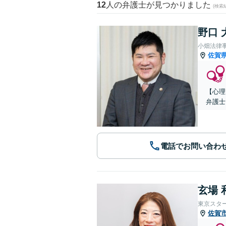
12
人の弁護士が見つかりました
(検索
野口 
小畑法律
佐賀
【心理
弁護士
電話でお問い合わ
玄場 
東京スタ
佐賀