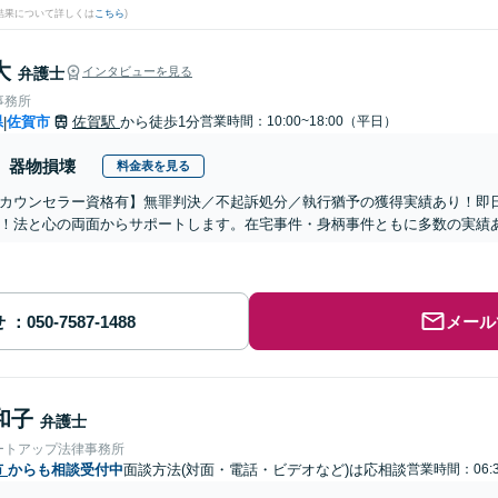
結果について詳しくは
こちら
)
大
弁護士
インタビューを見る
事務所
県
佐賀市
佐賀駅
から徒歩1分
営業時間：10:00~18:00（平日）
|
器物損壊
料金表を見る
カウンセラー資格有】無罪判決／不起訴処分／執行猶予の獲得実績あり！即
！法と心の両面からサポートします。在宅事件・身柄事件ともに多数の実績
せ
メール
和子
弁護士
ートアップ法律事務所
市
からも相談受付中
面談方法(対面・電話・ビデオなど)は応相談
営業時間：06:3