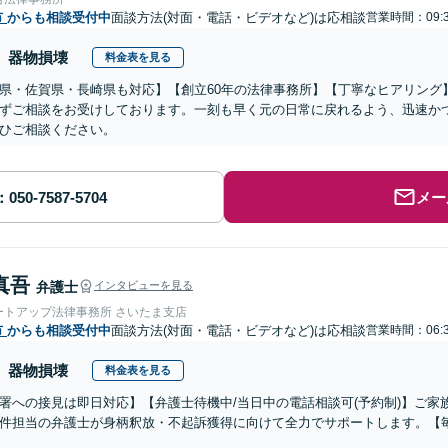
市
からも相談受付中
面談方法(対面・電話・ビデオなど)は応相談
営業時間：09:3
器物損壊
料金表を見る
県・佐賀県・長崎県も対応】【創立60年の法律事務所】【丁寧なヒアリング
ずご相談をお受けしております。一刻も早く元の日常に戻れるよう、迅速か
ひご相談ください。
メー
真吾
弁護士
インタビューを見る
ートアップ法律事務所 さいたま支店
市
からも相談受付中
面談方法(対面・電話・ビデオなど)は応相談
営業時間：06:3
器物損壊
料金表を見る
署への接見は即日対応】【弁護士待機中/当日中の電話相談可(予約制)】ご
件担当の弁護士が身柄釈放・不起訴獲得に向けて全力でサポートします。【毎