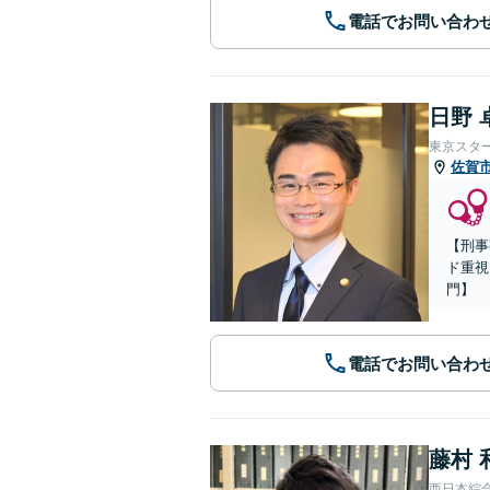
電話でお問い合わ
日野 
東京スタ
佐賀
【刑事
ド重視
門】
電話でお問い合わ
藤村 
西日本綜