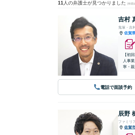
11
人の弁護士が見つかりました
(検索
吉村 
鬼塚・吉
佐賀
【初回
人事業
寧・親
電話で面談予約
辰野 
ファミリ
佐賀