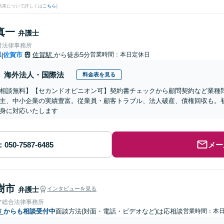
結果について詳しくは
こちら
)
真一
弁護士
村法律事務所
県
佐賀市
佐賀駅
から徒歩5分
営業時間：本日定休日
|
海外法人・国際法
料金表を見る
相談無料】【セカンドオピニオン可】契約書チェックから顧問契約など業種
主、中小企業の実績豊富。従業員・顧客トラブル、法人破産、債権回収も。
身に対応いたします
メー
樹市
弁護士
インタビューを見る
ア総合法律事務所
市
からも相談受付中
面談方法(対面・電話・ビデオなど)は応相談
営業時間：本