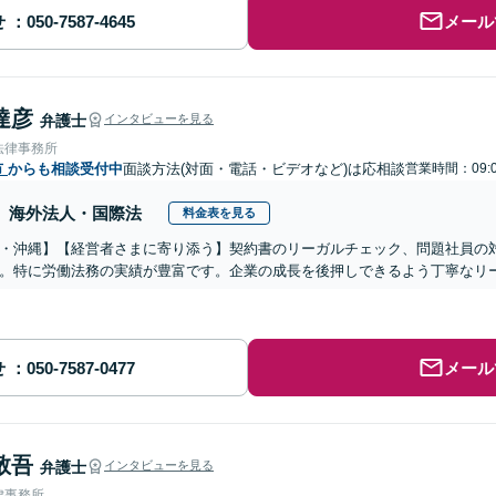
せ
メール
達彦
弁護士
インタビューを見る
法律事務所
市
からも相談受付中
面談方法(対面・電話・ビデオなど)は応相談
営業時間：09:0
海外法人・国際法
料金表を見る
・沖縄】【経営者さまに寄り添う】契約書のリーガルチェック、問題社員の
。特に労働法務の実績が豊富です。企業の成長を後押しできるよう丁寧なリ
せ
メール
敬吾
弁護士
インタビューを見る
律事務所