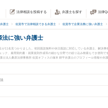
法律相談を投稿する
弁護士を探す
法律Q
弁護士
佐賀市で法律相談できる弁護士
佐賀市で企業法務に強い弁護士
際法に強い弁護士
士が11名見つかりました。初回面談無料や休日面談に対応している弁護士、解決事
ェック、雇用契約書・就業規則作成等の細かな分野での絞り込み検索もでき便利です
弁護士法人桑原法律事務所 佐賀オフィスの塚本 耕平弁護士のプロフィール情報や弁
トラブルを今すぐに弁護士に相談したい』『海外法人・国際法のトラブル解決の実
市内の弁護士に相談予約したい』などでお困りの相談者さんにおすすめです。
法