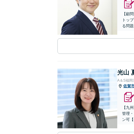
【顧問
トップ
る問題
光山 
A＆S福
佐賀
【九州
管理・
ン可【