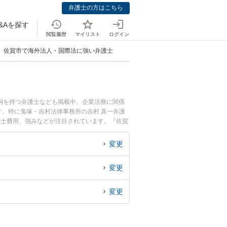
弁護士の方はこちら
&Aを探す
閲覧履歴
マイリスト
ログイン
佐賀市で海外法人・国際法に強い弁護士
例を持つ弁護士なども掲載中。企業法務に関係
。特に鬼塚・吉村法律事務所の吉村 真一弁護
護士費用、強みなどが注目されています。『佐賀
績豊富な近くの弁護士を検索したい』『初回相談
変更
変更
変更