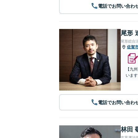
電話でお問い合わ
尾形 
尾形総合
佐賀
【九州
います
電話でお問い合わ
林田 
玄界灘法