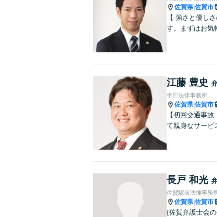
佐賀県
佐賀市
|
【 強さと優し
す。まずはお気
江藤 豊史
半田法律事務所
佐賀県
佐賀市
|
【初回交通事故
て親身なサービ
長戸 和光
佐賀駅前法律事務
佐賀県
佐賀市
|
{佐賀弁護士会