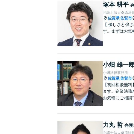
塚本 耕平
弁護士法人桑原法律
佐賀県
佐賀市
|
【 優しさと強
す。まずはお気
小畑 雄一
小畑法律事務所
佐賀県
佐賀市
|
【初回相談無料
ます。企業法務
お気軽にご相談
力丸 哲
弁護
弁護士法人桑原法律