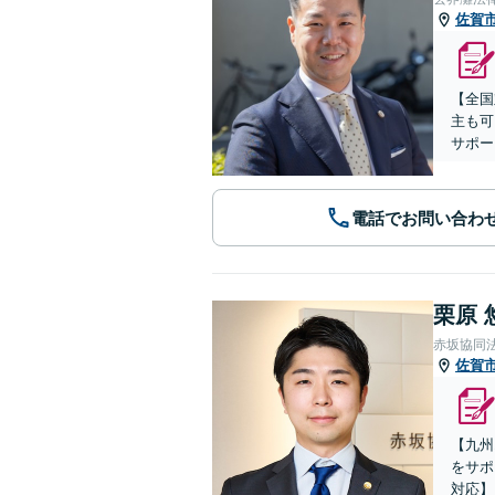
佐賀
【全国
主も可
サポー
電話でお問い合わ
栗原 
赤坂協同
佐賀
【九州
をサポ
対応】