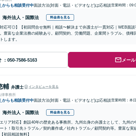
市
からも相談受付中
面談方法(対面・電話・ビデオなど)は応相談
営業時間：09:
海外法人・国際法
料金表を見る
対応可◎】【初回問合せ無料｜相談〜解決まで弁護士が一貫対応｜WEB面談
。豊富な企業法務の経験あり。顧問契約、労働問題、企業間トラブル、債権
トします。
せ
メール
悠輔
弁護士
インタビューを見る
法律事務所
市
からも相談受付中
面談方法(対面・電話・ビデオなど)は応相談
営業時間：本
海外法人・国際法
料金表を見る
エリア対応】創設40年の歴史ある事務所。九州出身の弁護士として、九州の
ート！取引先トラブル／契約書作成／社内トラブル／顧問契約等。豊富な実
【初回相談無料】