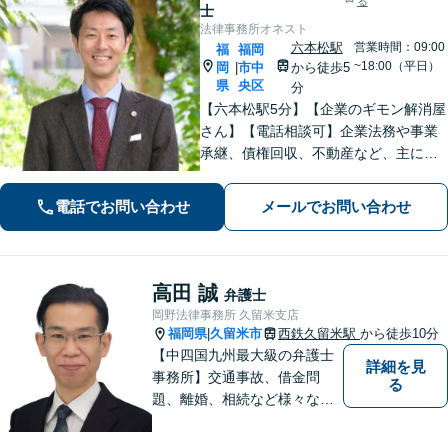
る
士
法律事務所オネスト
六本松駅
営業時間：09:00
福
福岡
~18:00（平日）
岡
市中
から徒歩5
|
県
央区
分
【六本松駅5分】【企業のギモン解消屋
さん】【電話相談可】企業法務や事業
承継、債権回収、不動産など、主に企
業側の案件に注力しています。経営者
のみなさまが安心して本業に専念でき
電話でお問い合わせ
メールでお問い合わせ
るよう、法律に関するちょっとした疑
問や悩みも迅速に解消。ぜひご相談く
ださい。
高田 誠
弁護士
岡野法律事務所 久留米支店
福岡県
久留米市
西鉄久留米駅
から徒歩10分
|
【中四国九州最大級の弁護士
詳細を見
事務所】交通事故、借金問
る
題、離婚、相続など様々な問
題について、「何度でも無
料」の相談を行っています！