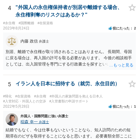
4
"外国人の永住権保持者が別居や離婚する場合、
永住権剥奪のリスクはあるか？"
#永住権
#国際離婚
#在留資格
2023年8月24日
役にたった
2
内藤 政信
弁護士
別居、離婚で永住権が取り消されることはありません。 長期間、母国
に戻る場合は、再入国の許可を取る必要があります。 今後の相談相手
としては、出入国管理を専門にする行政書士を探すといいでしょう。
5
イラン人を日本に招待する（就労、永住目的）
#帰化
#在留資格
#永住権
#外国人の家族問題を抱える日本人
#入管対応・外国人との交渉
#入管書類の申請サポート
2022年5月28日
役にたった
1
外国人・国際問題に強い弁護士
稲森 幸一
弁護士
結婚でもなく、今は仕事もないということなら、知人訪問のための短
期滞在のビザを取得することになると思います。 必要書類全部ここに