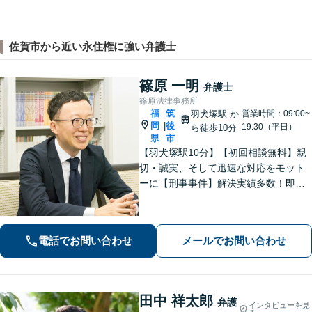
佐賀市から近い永住権に強い弁護士
篠原 一明
弁護士
篠原法律事務所
福
筑
羽犬塚駅
か
営業時間：09:00~
岡
後
|
19:30（平日）
ら徒歩10分
県
市
【羽犬塚駅10分】【初回相談無料】親
切・誠実、そして迅速な対応をモット
ーに【刑事事件】解決実績多数！即時
接見可。被害者感情にも配慮し、円滑
な解決を図ります【離婚問題】将来の
選択肢と法的権利を明確にし、納得の
電話でお問い合わせ
メールでお問い合わせ
いく決断ができるよう支援いたします
田中 祥太郎
弁護
インタビューを見