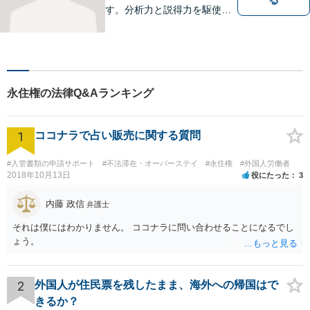
す。分析力と説得力を駆使
し、最善の弁護方針をご提案
します。お困りの方は、お気
軽にご相談ください。
永住権の法律Q&Aランキング
1
ココナラで占い販売に関する質問
#入管書類の申請サポート
#不法滞在・オーバーステイ
#永住権
#外国人労働者
2018年10月13日
役にたった
3
内藤 政信
弁護士
それは僕にはわかりません。 ココナラに問い合わせることになるでし
ょう。
2
外国人が住民票を残したまま、海外への帰国はで
きるか？