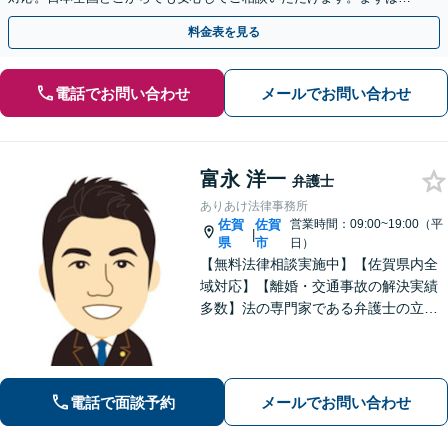
歩を踏み出してみませんか。【初回相談無料】
料金表を見る
電話でお問い合わせ
メールでお問い合わせ
富永 洋一
弁護士
ありあけ法律事務所
佐賀
佐賀
営業時間：09:00~19:00（平
|
県
市
日）
【無料法律相談実施中】【佐賀県内全
域対応】【離婚・交通事故の解決実績
多数】法の専門家である弁護士の立場
から、依頼者様にとって最も利益とな
ることを第一に考えます。
電話で面談予約
メールでお問い合わせ