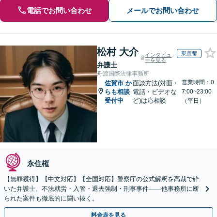
電話でお問い合わせ
メールでお問い合わせ
松村 大介
東京都
インタビュ
ーを見る
弁護士
舟渡国際法律事務所
営業時間：0
佐賀市
か
面談方法(対面・
らも相談
電話・ビデオな
7:00~23:00
受付中
ど)は応相談
（平日）
永住権
【無罪獲得】【中文対応】【全国対応】警察庁の公式解釈を高裁で砕
いた弁護士。不法就労・入管・退去強制・刑事事件——他事務所に断
られた案件も徹底的に闘い抜く。
料金表を見る