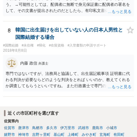
う。 →可能性としては、配偶者に無断で身元保証書に配偶者の署名を
して、その文書が提出されたのだとしたら、有印私文書偽造・同行使
罪が成立する可能性があります。 法定刑は3月以上5年以下の懲役刑が
規定されています。
8
韓国に出生届けを出していない人の日本人男性と
国際結婚する場合
#国際結婚
#永住権
#帰化
#在留資格
#入管書類の申請サポート
2018年8月8日
内藤 政信
弁護士
専門ではないですが、法務局と協議して、出生届記載事項 証明書に代
わる判決が必要ならどのような判決をとれば いいのか、教えてくれる
か調査してもらうといいですね。 また行政書士で専門の方がいそうな
ので、探して聞いても いいですね。
近くの市区町村を選び直す
佐賀県内
佐賀市
唐津市
鳥栖市
多久市
伊万里市
武雄市
鹿島市
小城市
嬉野市
神埼市
吉野ヶ里町
基山町
上峰町
みやき町
玄海町
有田町