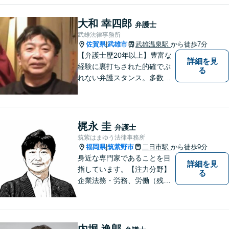
まずはお気軽にご相談くださ
い！
大和 幸四郎
弁護士
武雄法律事務所
佐賀県
武雄市
武雄温泉駅
から徒歩7分
|
【弁護士歴20年以上】豊富な
詳細を見
経験に裏打ちされた的確でぶ
る
れない弁護スタンス。多数の
著書・メディア出演あり。
【借金・債務整理】約2000件
の解決実績。【相続遺言】司
法書士などとも連携しワンス
梶永 圭
弁護士
トップで解決。難事件には他
筑紫はまゆう法律事務所
弁護士と協力も。元調停委
福岡県
筑紫野市
二日市駅
から徒歩9分
|
員。
身近な専門家であることを目
詳細を見
指しています。【注力分野】
る
企業法務・労務、労働（残
業・解雇・労災）、刑事、家
事（離婚・相続・遺言・後
見）、借金整理等
内堀 逸郎