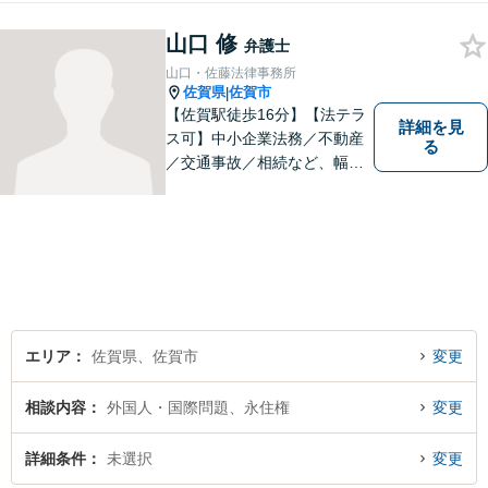
山口 修
弁護士
山口・佐藤法律事務所
佐賀県
佐賀市
|
【佐賀駅徒歩16分】【法テラ
詳細を見
ス可】中小企業法務／不動産
る
／交通事故／相続など、幅広
いお困りごとに対応！依頼者
様のお気持ちやご事情に寄り
添い、適切な解決へと導きま
す。まずはお気軽にご相談く
ださい。【初回面談無料】
エリア
佐賀県、佐賀市
変更
相談内容
外国人・国際問題、永住権
変更
詳細条件
未選択
変更