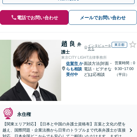
電話でお問い合わせ
メールでお問い合わせ
趙 良
弁
東京都
インタビューを
見る
護士
東京CITY LIGHT法律事務所
営業時間：0
佐賀市
か
面談方法(対面・
らも相談
電話・ビデオな
9:30~17:00
受付中
ど)は応相談
（平日）
永住権
【関東エリア対応】【日本と中国の弁護士資格有】言葉と文化の壁を
越え、国際問題・企業法務から日常のトラブルまで代表弁護士が直接
対応。日本全国どこからでも安心してご相談いただけます。まずは一