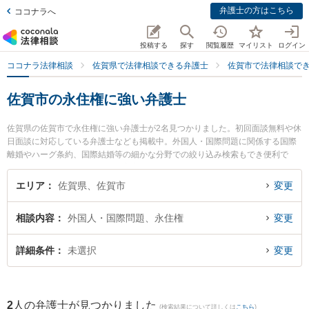
弁護士の方はこちら
ココナラへ
投稿する
探す
閲覧履歴
マイリスト
ログイン
ココナラ法律相談
佐賀県で法律相談できる弁護士
佐賀市で法律相談で
佐賀市の永住権に強い弁護士
佐賀県の佐賀市で永住権に強い弁護士が2名見つかりました。初回面談無料や休
日面談に対応している弁護士なども掲載中。外国人・国際問題に関係する国際
離婚やハーグ条約、国際結婚等の細かな分野での絞り込み検索もでき便利で
す。特にありあけ法律事務所の富永 洋一弁護士や山口・佐藤法律事務所の山口
修弁護士のプロフィール情報や弁護士費用、強みなどが注目されています。
エリア
佐賀県、佐賀市
変更
『佐賀市で土日や夜間に発生した永住権のトラブルを今すぐに弁護士に相談し
たい』『永住権のトラブル解決の実績豊富な近くの弁護士を検索したい』『初
相談内容
外国人・国際問題、永住権
変更
回相談無料で永住権を法律相談できる佐賀市内の弁護士に相談予約したい』な
どでお困りの相談者さんにおすすめです。
詳細条件
未選択
変更
2
人の弁護士が見つかりました
(検索結果について詳しくは
こちら
)