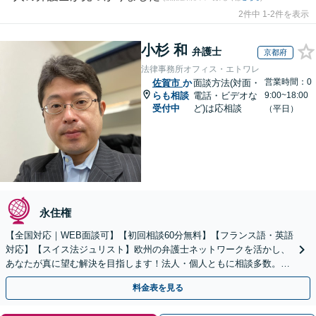
2件中 1-2件を表示
小杉 和
弁護士
京都府
法律事務所オフィス・エトワレ
営業時間：0
佐賀市
か
面談方法(対面・
らも相談
電話・ビデオな
9:00~18:00
受付中
ど)は応相談
（平日）
永住権
【全国対応｜WEB面談可】【初回相談60分無料】【フランス語・英語
対応】【スイス法ジュリスト】欧州の弁護士ネットワークを活かし、
あなたが真に望む解決を目指します！法人・個人ともに相談多数。細
やかな連絡と粘り強い交渉を徹底【休日・夜間相談可】
料金表を見る