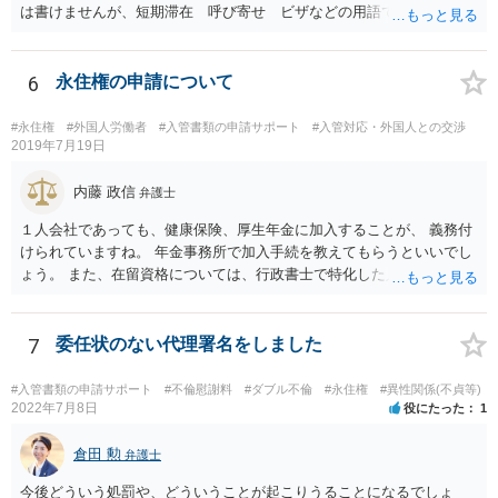
は書けませんが、短期滞在 呼び寄せ ビザなどの用語で検索すると
あなたが日本で用意する物と本人が自分で用意するものが出てきま
す。 それらを揃えて、イランにある日本大使館ににビザを申請するこ
とになります。 期間は通常９０日、３０日、あるいは１５日ですが、
6
永住権の申請について
今はコロナもあり刻々と状況が変わっているので、事前に外務省や大
使館に問い合わせたほうがいいかもしれません。ネットでの情報収集
#永住権
#外国人労働者
#入管書類の申請サポート
#入管対応・外国人との交渉
もしたほうがいいと思います
2019年7月19日
内藤 政信
弁護士
１人会社であっても、健康保険、厚生年金に加入することが、 義務付
けられていますね。 年金事務所で加入手続を教えてもらうといいでし
ょう。 また、在留資格については、行政書士で特化した人が何人も い
るので、まずは、そこから情報を得る方が先ですね。 弁護士で得意な
人は少ないですね。
7
委任状のない代理署名をしました
#入管書類の申請サポート
#不倫慰謝料
#ダブル不倫
#永住権
#異性関係(不貞等)
2022年7月8日
役にたった
1
倉田 勲
弁護士
今後どういう処罰や、どういうことが起こりうることになるでしょ