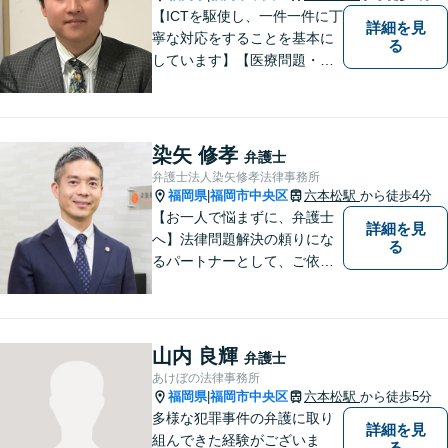
【ICTを駆使し、一件一件に丁
詳細を見
寧な対応をすることを基本に
る
しています】【医療問題・交
通事故等医療分野の知識が必
要な事件に対応】【刑事・少
年事件にスピーディーに対
応】【遠隔地からのご依頼・
染矢 修孝
弁護士
ご相談歓迎】あなたのために
弁護士法人染矢修孝法律事務所
全力で事件と向き合います！
福岡県
福岡市中央区
六本松駅
から徒歩4分
|
【お一人で悩まずに、弁護士
詳細を見
へ】法律問題解決の頼りにな
る
るパートナーとして、ご依頼
者の納得の行く解決を目指し
ます。「遺産分割や遺留分侵
害額請求などの相続問題」は
じめ、「離婚事件」、「損害
山内 良輝
弁護士
賠償請求事件」、「刑事事
あけぼの法律事務所
件」まで多数の事件の取り扱
福岡県
福岡市中央区
六本松駅
から徒歩5分
|
い【分割払い可】
多様な犯罪事件の弁護に取り
詳細を見
組んできた経験がございま
る