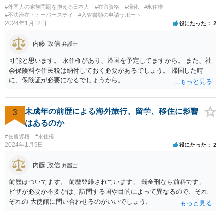
#外国人の家族問題を抱える日本人
#在留資格
#帰化
#永住権
#不法滞在・オーバーステイ
#入管書類の申請サポート
2024年1月12日
役にたった
2
内藤 政信
弁護士
可能と思います。 永住権があり、帰国を予定してますから。 また、社
会保険料や住民税は納付しておく必要があるでしょう。 帰国した時
に、保険証が必要になるでしょうから。
3
未成年の前歴による海外旅行、留学、移住に影響
はあるのか
#在留資格
#永住権
2024年1月9日
役にたった
2
内藤 政信
弁護士
前歴はついてます。 前歴登録されています。 罰金刑なら前科です。
ビザが必要か不要かは、訪問する国や目的によって異なるので、それ
ぞれの 大使館に問い合わせるのがいいでしょう。