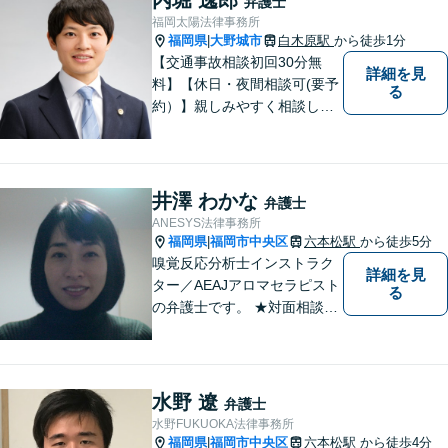
弁護士
福岡太陽法律事務所
福岡県
大野城市
白木原駅
から徒歩1分
|
【交通事故相談初回30分無
詳細を見
料】【休日・夜間相談可(要予
る
約）】親しみやすく相談しや
すい弁護士です。自慢のフッ
トワークで依頼者様のために
最善の努力を尽くします。
井澤 わかな
弁護士
ANESYS法律事務所
福岡県
福岡市中央区
六本松駅
から徒歩5分
|
嗅覚反応分析士インストラク
詳細を見
ター／AEAJアロマセラピスト
る
の弁護士です。 ★対面相談が
基本、出張／メール／電話相
談も可ですので、相談方法
は、御相談ください ★土日祝
日／夜間も、時間帯等によっ
水野 遼
弁護士
て対応可です ★法テラス利用
水野FUKUOKA法律事務所
は、一応可能です
福岡県
福岡市中央区
六本松駅
から徒歩4分
|