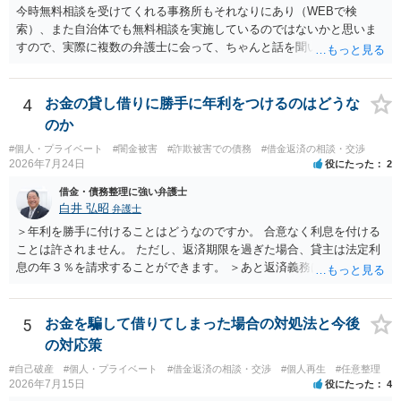
今時無料相談を受けてくれる事務所もそれなりにあり（WEBで検
索）、また自治体でも無料相談を実施しているのではないかと思いま
すので、実際に複数の弁護士に会って、ちゃんと話を聞いてくれる
方、高圧的ではない方に相談した方が良いでしょう。その弁護士の方
はそもそも事案を把握できていないようですので、御相談の案件につ
いては弁護士として能力不足なのかもしれません。相手にしない方が
4
お金の貸し借りに勝手に年利をつけるのはどうな
良いと思います。ただ、仮想通貨詐欺の被害回復は現実的には難しい
のか
かもしれません。
#個人・プライベート
#闇金被害
#詐欺被害での債務
#借金返済の相談・交渉
2026年7月24日
役にたった
2
借金・債務整理に強い弁護士
白井 弘昭
弁護士
＞年利を勝手に付けることはどうなのですか。 合意なく利息を付ける
ことは許されません。 ただし、返済期限を過ぎた場合、貸主は法定利
息の年３％を請求することができます。 ＞あと返済義務はありますか
借りたお金の返済か、勝手につけられた利息がが分かりませんが、借
りたお金は返さなければいけませんし、勝手につけた利息は返済不要
です。 以上、ご参考まで。
5
お金を騙して借りてしまった場合の対処法と今後
の対応策
#自己破産
#個人・プライベート
#借金返済の相談・交渉
#個人再生
#任意整理
2026年7月15日
役にたった
4