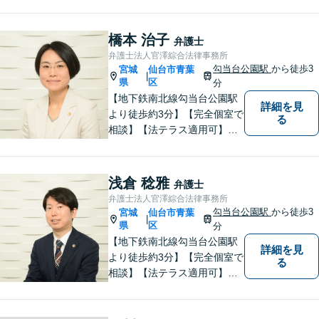
ケーションを取り、不安を与
えないことを大切にしており
ます。 まずは一度気軽に御相
橋本 治子
弁護士
談下さい。
弁護士法人官澤綜合法律事務所
勾当台公園駅
から徒歩3
宮城
仙台市青葉
|
県
区
分
【地下鉄南北線勾当台公園駅
詳細を見
より徒歩約3分】【完全個室で
る
相談】【法テラス適用可】ト
ラブルにあってもなかなか声
を上げられない方々が安心し
て暮らせるよう少しでも力に
浅倉 稔雅
弁護士
なりたいと思っています。法
弁護士法人官澤綜合法律事務所
律問題でお困りの方はお気軽
勾当台公園駅
から徒歩3
宮城
仙台市青葉
|
にご相談ください。
県
区
分
【地下鉄南北線勾当台公園駅
詳細を見
より徒歩約3分】【完全個室で
る
相談】【法テラス適用可】十
分な準備と誠実な対応を心が
けております。法律問題でお