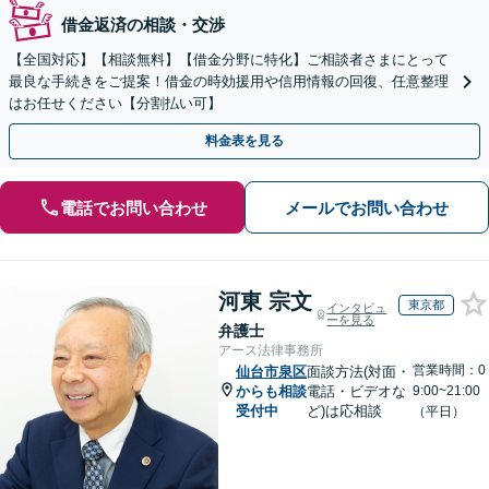
借金返済の相談・交渉
【全国対応】【相談無料】【借金分野に特化】ご相談者さまにとって
最良な手続きをご提案！借金の時効援用や信用情報の回復、任意整理
はお任せください【分割払い可】
料金表を見る
電話でお問い合わせ
メールでお問い合わせ
河東 宗文
東京都
インタビュ
ーを見る
弁護士
アース法律事務所
営業時間：0
仙台市泉区
面談方法(対面・
からも相談
電話・ビデオな
9:00~21:00
受付中
ど)は応相談
（平日）