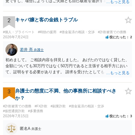
更ですし、場合によってはご夫婦とも自己破産を選択する方法もある
と思います。
2
キャバ嬢と客の金銭トラブル
#個人・プライベート
#時効の援用
#借金返済の相談・交渉
#詐欺被害での債務
2026年7月24日
役にたった
2
若井 亮
弁護士
初めまして。 ご相談内容を拝見しました。 あげたのではなく貸した、
金額についても30万円ではなく50万円であると主張する相手方におい
て、証明をする必要があります。 請求を受けたとしても、もらったも
のであることを伝え、貸したというのであれば証拠を出すよう申し入
れることになるでしょう。 請求があるまでは、こちらからアクション
を起こす必要はないかと思います。
3
弁護士の態度に不満、他の事務所に相談すべき
か？
#詐欺被害での債務
#FX詐欺
#副業詐欺
#借金返済の相談・交渉
#仮想通貨詐欺
#多重債務
2026年7月15日
役にたった
3
匿名A
弁護士