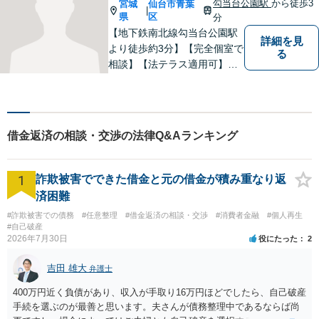
勾当台公園駅
から徒歩3
宮城
仙台市青葉
|
県
区
分
【地下鉄南北線勾当台公園駅
詳細を見
より徒歩約3分】【完全個室で
る
相談】【法テラス適用可】
「ネアカ、伸び伸び、へこた
れず！」をモットーによりよ
い事務所を築いていけるよう
に日々の業務に勤しんでおり
借金返済の相談・交渉の法律Q&Aランキング
ます。法律問題でお困りの方
はお気軽にご相談ください。
1
詐欺被害でできた借金と元の借金が積み重なり返
済困難
#詐欺被害での債務
#任意整理
#借金返済の相談・交渉
#消費者金融
#個人再生
#自己破産
2026年7月30日
役にたった
2
吉田 雄大
弁護士
400万円近く負債があり、収入が手取り16万円ほどでしたら、自己破産
手続を選ぶのが最善と思います。夫さんが債務整理中であるならば尚