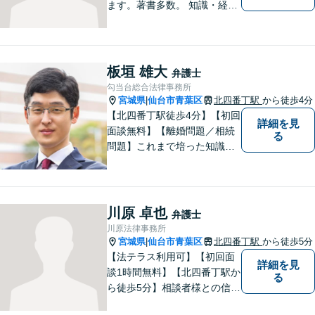
ます。著書多数。 知識・経験
ともに豊富な弁護士があなた
をお待ちしております。
板垣 雄大
弁護士
勾当台総合法律事務所
宮城県
仙台市青葉区
北四番丁駅
から徒歩4分
|
【北四番丁駅徒歩4分】【初回
詳細を見
面談無料】【離婚問題／相続
る
問題】これまで培った知識と
経験をもとに、依頼者を最善
の解決に導けるよう全力でサ
ポートします。【休日／夜間
対応可能】丁寧かつ迅速多対
川原 卓也
弁護士
応でお悩みを解決します。
川原法律事務所
【明朗な料金体系】お気軽に
宮城県
仙台市青葉区
北四番丁駅
から徒歩5分
|
ご相談下さい。
【法テラス利用可】【初回面
詳細を見
談1時間無料】【北四番丁駅か
る
ら徒歩5分】相談者様との信頼
関係を重視し、密なコミュニ