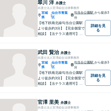
困りの方はお気軽にご相談く
翠川 洋
弁護士
ださい。
弁護士法人官澤綜合法律事務所
勾当台公園駅
から徒歩3
宮城
仙台市青葉
|
県
区
分
【地下鉄南北線勾当台公園駅
詳細を見
より徒歩約3分】【完全個室で
る
相談】【法テラス適用可】案
件に応じて迅速かつ的確な紛
争解決を目指す一方で、でき
る限り円満な結果が実現する
武田 賢治
弁護士
ことも心がけています。法律
弁護士法人官澤綜合法律事務所
問題でお困りの方はお気軽に
勾当台公園駅
から徒歩3
宮城
仙台市青葉
|
ご相談ください。
県
区
分
【地下鉄南北線勾当台公園駅
詳細を見
より徒歩約3分】【完全個室で
る
相談】【法テラス適用可】当
事者の皆様のお気持ちに共感
しつつ事件に取り組んでおり
ます。法律問題でお困りの方
官澤 里美
弁護士
はお気軽にご相談ください。
弁護士法人官澤綜合法律事務所