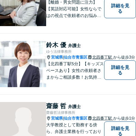
【離婚・男女問題に注力】
詳細を見
【英語対応可能】女性ならで
る
はの視点で依頼者のお悩みに
寄り添い、丁寧かつ迅速なサ
ポートをいたします。離婚・
男女問題やセクハラ事件など
のお困り事がございました
鈴木 優
弁護士
ら、お気軽にご相談くださ
ゆう法律事務所
い。
宮城県
仙台市青葉区
北四番丁駅
から徒歩3分
|
【北四番丁駅5分】【キッズス
詳細を見
ペースあり】女性の依頼者さ
る
まからご相談多数！お気持ち
に寄り添うことを一番大切に
しています。離婚・男女問題
はお任せください！不貞慰謝
料請求／親権・養育費【労働
齋藤 哲
弁護士
問題】マタハラなど女性特有
齋藤哲法律事務所
のトラブルに迅速に対応【初
宮城県
仙台市青葉区
北四番丁駅
から徒歩1分
|
回相談無料】
大学教授として勤務する傍
詳細を見
ら、弁護士業務を行っており
る