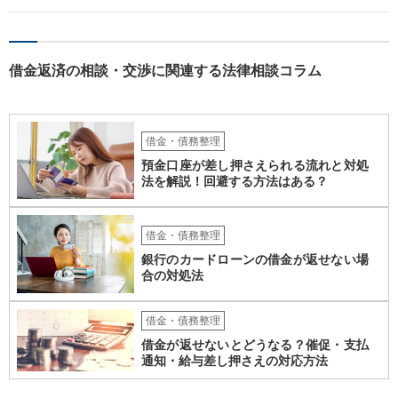
援用という方法も取れる可能性があるため、御主人に法律事務所に相
談にいくように説得されてはどうでしょうか。相談者様が一緒だと話
せない事情もあるかもしれないのでおひとりで行ってもらうほうがい
借金返済の相談・交渉に関連する法律相談コラム
いかもしれません。 配偶者の債務がある状態で配偶者が亡くなると債
務を相談者様が相続するという状態になる（相続放棄などの亡くなっ
てからの方法もありますが）ため、相談者様にも関係することだとし
て相談にいくようにお話してみてはどうでしょうか。
借金・債務整理
預金口座が差し押さえられる流れと対処
法を解説！回避する方法はある？
借金・債務整理
銀行のカードローンの借金が返せない場
合の対処法
借金・債務整理
借金が返せないとどうなる？催促・支払
通知・給与差し押さえの対応方法