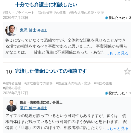
十分でも弁護士に相談したい
#個人・プライベート
#詐欺被害での債務
#借金返済の相談・交渉
2026年7月23日
役にたった
2
鬼沢 健士
弁護士
答えになっていなくて恐縮ですが、全体的な証拠を見せることができ
る場での相談をするべき事案であると思いました。 事実関係から明ら
かなことは、 ・貸主と借主は不貞関係にあった ・あなたから相手に金
銭を振り込んだ形跡がある ということでしょう。 相手の反論として予
想されるのは、 ・もらったものだ ・貸したかもしれないが、不法原因
給付ではない でしょう。 書かれた情報だけからは、不法原因給付であ
10
完済した借金についての相談です
るといえそうなものはありませんでした。 不貞当事者間での貸金だか
らといって不法原因給付になるわけではありません。 あなたが性行為
#消費者金融
#詐欺被害での債務
#借金返済の相談・交渉
#時効の援用
をしたくてお金を払ってお願いしていたという事情などが必要です。
#督促の停止
2026年7月17日
役にたった
1
借金・債務整理に強い弁護士
瀬戸 伸一
弁護士
アイフルの処理が誤っているという可能性もありますが、多くは、債
権自体はまだ残っているという可能性のほうが高いと思われます。 配
偶者（「旦那」の方）のほうで、相談者様に話したくない事情等もあ
るのではないかと推察いたします。 長期間経過していれば、消滅時効