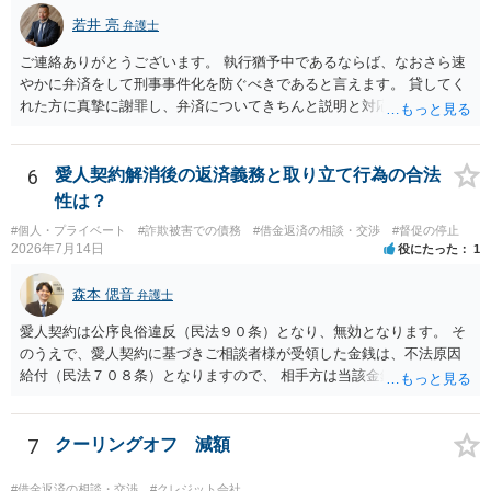
若井 亮
弁護士
ご連絡ありがとうございます。 執行猶予中であるならば、なおさら速
やかに弁済をして刑事事件化を防ぐべきであると言えます。 貸してく
れた方に真摯に謝罪し、弁済についてきちんと説明と対応を行ってい
くことに尽きるかと思います。
6
愛人契約解消後の返済義務と取り立て行為の合法
性は？
#個人・プライベート
#詐欺被害での債務
#借金返済の相談・交渉
#督促の停止
2026年7月14日
役にたった
1
森本 偲音
弁護士
愛人契約は公序良俗違反（民法９０条）となり、無効となります。 そ
のうえで、愛人契約に基づきご相談者様が受領した金銭は、不法原因
給付（民法７０８条）となりますので、 相手方は当該金銭の返還請求
をすることはできません。 以上、ご参考までに。
7
クーリングオフ 減額
#借金返済の相談・交渉
#クレジット会社