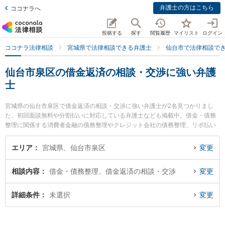
弁護士の方はこちら
ココナラへ
投稿する
探す
閲覧履歴
マイリスト
ログイン
ココナラ法律相談
宮城県で法律相談できる弁護士
仙台市で法律相談で
仙台市泉区の借金返済の相談・交渉に強い弁護
士
宮城県の仙台市泉区で借金返済の相談・交渉に強い弁護士が2名見つかりまし
た。初回面談無料や分割払いに対応している弁護士なども掲載中。借金・債務
整理に関係する消費者金融の債務整理やクレジット会社の債務整理、リボ払い
の債務整理等の細かな分野での絞り込み検索もでき便利です。特にあやめ法律
事務所の林屋 陽一郎弁護士やあやめ法律事務所の神坪 浩喜弁護士のプロフィー
エリア
宮城県、仙台市泉区
変更
ル情報や弁護士費用、強みなどが注目されています。『仙台市泉区で土日や夜
間に発生した借金返済の相談・交渉のトラブルを今すぐに弁護士に相談した
相談内容
借金・債務整理、借金返済の相談・交渉
変更
い』『借金返済の相談・交渉のトラブル解決の実績豊富な近くの弁護士を検索
したい』『初回相談無料で借金返済の相談・交渉を法律相談できる仙台市泉区
内の弁護士に相談予約したい』などでお困りの相談者さんにおすすめです。
詳細条件
未選択
変更