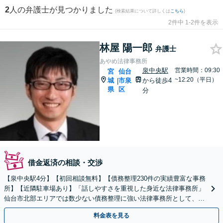
2
人の弁護士が見つかりました
(検索結果について詳しくは
こちら
)
2件中 1-2件を表示
林屋 陽一郎
弁護士
あやめ法律事務所
泉中央駅
営業時間：09:30
宮
仙台
~12:20（平日）
城
市泉
から徒歩4
|
県
区
分
借金返済の相談・交渉
【泉中央駅4分】【初回相談無料】【債務整理230件の実績豊富な事務
所】【近隣駐車場あり】「話しやすさを重視した身近な法律事務所」
仙台市北部エリアでは数少ない債務整理に強い法律事務所として、地
域の皆さまの経済的再出発を全力で応援いたします。
料金表を見る