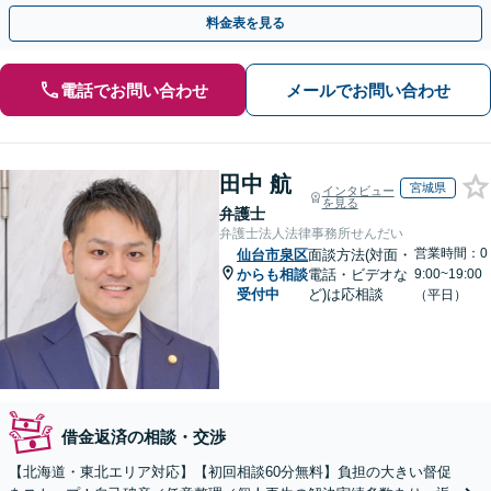
まず、お気軽にご相談ください。【電話相談可】
料金表を見る
電話でお問い合わせ
メールでお問い合わせ
田中 航
宮城県
インタビュー
を見る
弁護士
弁護士法人法律事務所せんだい
営業時間：0
仙台市泉区
面談方法(対面・
からも相談
電話・ビデオな
9:00~19:00
受付中
ど)は応相談
（平日）
借金返済の相談・交渉
【北海道・東北エリア対応】【初回相談60分無料】負担の大きい督促