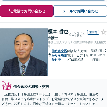
電話でお問い合わせ
メールでお問い合わせ
榎本 哲也
東京都
インタビュ
ーを見る
弁護士
弁護士法人エクセル国際法律事務所 九段南支
店
営業時間：0
仙台市泉区
面談方法(対面・
からも相談
電話・ビデオな
0:00~23:59
受付中
ど)は応相談
（平日）
借金返済の相談・交渉
【全国対応】【弁護士歴30年以上】【優しく寄り添う弁護士】借金の
督促・取り立てを迅速にストップ！お電話だけで借金が減額できるか
どうかご説明します。面倒な手続きも一切ありません。おひとりで悩