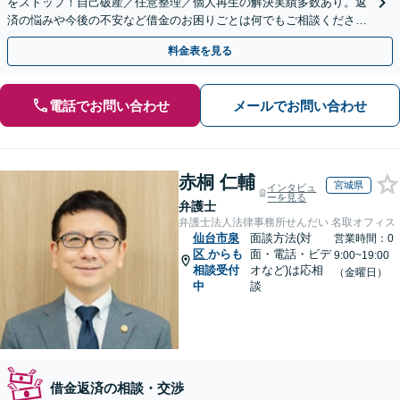
をストップ！自己破産／任意整理／個人再生の解決実績多数あり。返
済の悩みや今後の不安など借金のお困りごとは何でもご相談くださ
い。依頼者さまにとって最善の解決をご提案【土曜も営業】
料金表を見る
電話でお問い合わせ
メールでお問い合わせ
赤桐 仁輔
宮城県
インタビュ
ーを見る
弁護士
弁護士法人法律事務所せんだい 名取オフィス
仙台市泉
面談方法(対
営業時間：0
区
からも
面・電話・ビデ
9:00~19:00
相談受付
オなど)は応相
（金曜日）
中
談
借金返済の相談・交渉