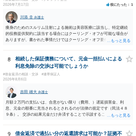
2026年7月17日
役にたった
1
川添 圭
弁護士
痩身のためのスルリム注射による施術は美容医療に該当し、特定継続
的役務提供契約に該当する場合にはクーリング・オフが可能な場合が
ありますが、書かれた事情だけではクーリング・オフ要件を満たして
いるかどうか（そもそも特定継続的役務提供契約に該当するかどう
か）が不明です。仮に特定継続的役務提供契約に該当する場合には、
クーリング・オフができない場合でも中途解約は可能ですが、この点
8
相続した保証債務について、元金一括払いによる
も含めて、最寄りの消費生活センターで詳しい資料をもとに相談して
利息免除の交渉は可能でしょうか
いただいた方がよいでしょう。
#借金返済の相談・交渉
#連帯保証人
2026年8月6日
吉田 雄大
弁護士
月額２万円の支払いは、合意がない限り（費用、）遅延損害金、利
息、元金の順番に充当されるとされるのが法律の規定です（民法４８
９条）。 交渉の結果元金だけ弁済することで示談することは、弁護士
が関わる債務整理ではしばしばあることです。公的機関は減額に応じ
ることには消極的なことが多いものの、お近くの弁護士にご依頼しチ
ャレンジなさる意義は十分にあると思います。
9
借金返済で過払い分の返還請求は可能か？証拠不