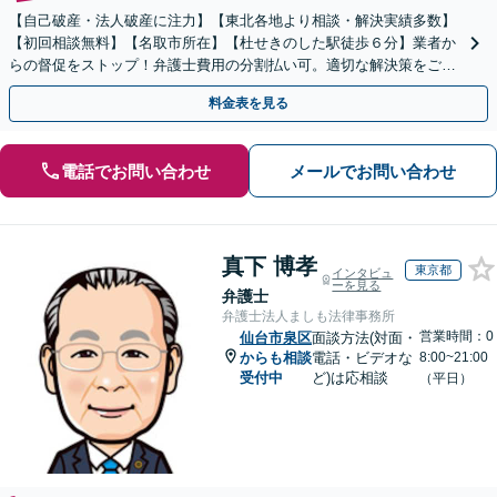
【自己破産・法人破産に注力】【東北各地より相談・解決実績多数】
【初回相談無料】【名取市所在】【杜せきのした駅徒歩６分】業者か
らの督促をストップ！弁護士費用の分割払い可。適切な解決策をご提
案します【土曜相談可】【駐車場完備】【完全個室】
料金表を見る
電話でお問い合わせ
メールでお問い合わせ
真下 博孝
東京都
インタビュ
ーを見る
弁護士
弁護士法人ましも法律事務所
営業時間：0
仙台市泉区
面談方法(対面・
からも相談
電話・ビデオな
8:00~21:00
受付中
ど)は応相談
（平日）