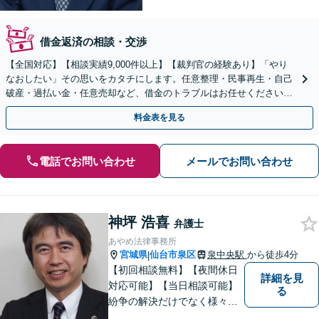
借金返済の相談・交渉
【全国対応】【相談実績9,000件以上】【裁判官の経験あり】「やり
なおしたい」その思いをカタチにします。任意整理・民事再生・自己
破産・過払い金・任意売却など、借金のトラブルはお任せください。
【初回相談無料】【全国対応可能】
料金表を見る
電話でお問い合わせ
メールでお問い合わせ
神坪 浩喜
弁護士
あやめ法律事務所
宮城県
仙台市泉区
泉中央駅
から徒歩4分
|
【初回相談無料】【夜間休日
詳細を見
対応可能】【当日相談可能】
る
紛争の解決だけでなく様々な
トラブルで傷ついた方の心の