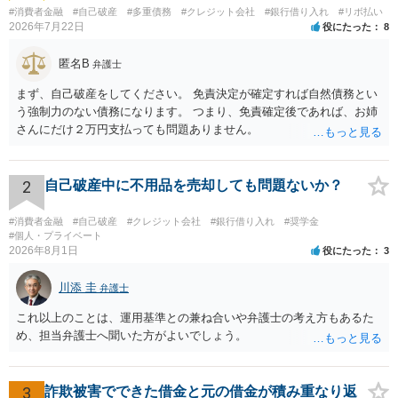
#消費者金融
#自己破産
#多重債務
#クレジット会社
#銀行借り入れ
#リボ払い
2026年7月22日
役にたった
8
匿名B
弁護士
まず、自己破産をしてください。 免責決定が確定すれば自然債務とい
う強制力のない債務になります。 つまり、免責確定後であれば、お姉
さんにだけ２万円支払っても問題ありません。
2
自己破産中に不用品を売却しても問題ないか？
#消費者金融
#自己破産
#クレジット会社
#銀行借り入れ
#奨学金
#個人・プライベート
2026年8月1日
役にたった
3
川添 圭
弁護士
これ以上のことは、運用基準との兼ね合いや弁護士の考え方もあるた
め、担当弁護士へ聞いた方がよいでしょう。
3
詐欺被害でできた借金と元の借金が積み重なり返