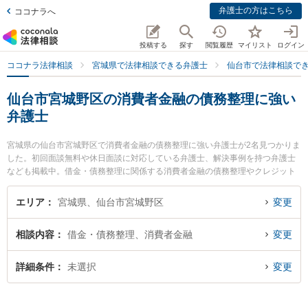
弁護士の方はこちら
ココナラへ
投稿する
探す
閲覧履歴
マイリスト
ログイン
ココナラ法律相談
宮城県で法律相談できる弁護士
仙台市で法律相談で
仙台市宮城野区の消費者金融の債務整理に強い
弁護士
宮城県の仙台市宮城野区で消費者金融の債務整理に強い弁護士が2名見つかりま
した。初回面談無料や休日面談に対応している弁護士、解決事例を持つ弁護士
なども掲載中。借金・債務整理に関係する消費者金融の債務整理やクレジット
会社の債務整理、リボ払いの債務整理等の細かな分野での絞り込み検索もでき
便利です。特に弁護士法人法律事務所せんだいの田中 航弁護士や弁護士法人法
エリア
宮城県、仙台市宮城野区
変更
律事務所せんだいの町屋 和憲弁護士のプロフィール情報や弁護士費用、強みな
どが注目されています。『仙台市宮城野区で土日や夜間に発生した消費者金融
相談内容
借金・債務整理、消費者金融
変更
の債務整理のトラブルを今すぐに弁護士に相談したい』『消費者金融の債務整
理のトラブル解決の実績豊富な近くの弁護士を検索したい』『初回相談無料で
消費者金融の債務整理を法律相談できる仙台市宮城野区内の弁護士に相談予約
詳細条件
未選択
変更
したい』などでお困りの相談者さんにおすすめです。