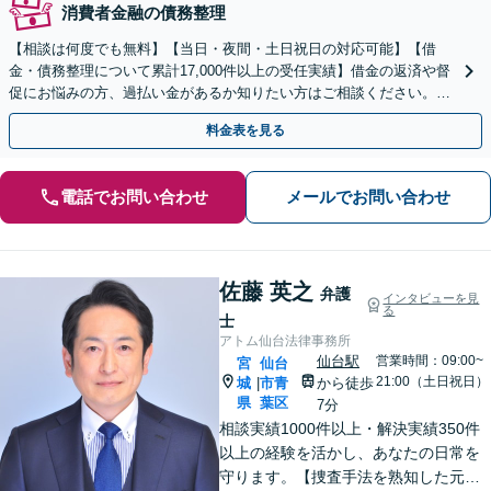
消費者金融の債務整理
【相談は何度でも無料】【当日・夜間・土日祝日の対応可能】【借
金・債務整理について累計17,000件以上の受任実績】借金の返済や督
促にお悩みの方、過払い金があるか知りたい方はご相談ください。ベ
ストな解決策を提案いたします。
料金表を見る
電話でお問い合わせ
メールでお問い合わせ
佐藤 英之
弁護
インタビューを見
る
士
アトム仙台法律事務所
仙台駅
営業時間：09:00~
宮
仙台
21:00（土日祝日）
城
市青
から徒歩
|
県
葉区
7分
相談実績1000件以上・解決実績350件
以上の経験を活かし、あなたの日常を
守ります。【捜査手法を熟知した元警