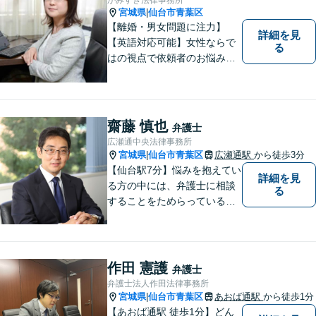
宮城県
仙台市青葉区
|
【離婚・男女問題に注力】
詳細を見
【英語対応可能】女性ならで
る
はの視点で依頼者のお悩みに
寄り添い、丁寧かつ迅速なサ
ポートをいたします。離婚・
男女問題やセクハラ事件など
のお困り事がございました
齋藤 慎也
弁護士
ら、お気軽にご相談くださ
広瀬通中央法律事務所
い。
宮城県
仙台市青葉区
広瀬通駅
から徒歩3分
|
【仙台駅7分】悩みを抱えてい
詳細を見
る方の中には、弁護士に相談
る
することをためらっている方
もいらっしゃるかもしれませ
ん。しかし弁護士に相談する
ことで、スムーズな解決が期
待できます。 どんなことで
作田 憲護
弁護士
も、お気軽に相談ください。
弁護士法人作田法律事務所
宮城県
仙台市青葉区
あおば通駅
から徒歩1分
|
【あおば通駅 徒歩1分】どん