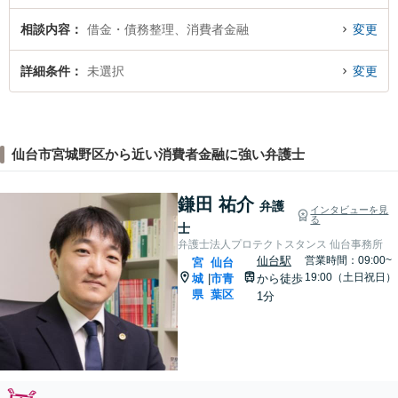
相談内容
借金・債務整理、消費者金融
変更
詳細条件
未選択
変更
仙台市宮城野区から近い消費者金融に強い弁護士
鎌田 祐介
弁護
インタビューを見
る
士
弁護士法人プロテクトスタンス 仙台事務所
仙台駅
営業時間：09:00~
宮
仙台
19:00（土日祝日）
城
市青
から徒歩
|
県
葉区
1分