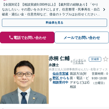
【全国対応】【相談実績9,000件以上】【裁判官の経験あり】「やり
なおしたい」その思いをカタチにします。任意整理・民事再生・自己
破産・過払い金・任意売却など、借金のトラブルはお任せください。
【初回相談無料】【全国対応可能】
料金表を見る
電話でお問い合わせ
メールでお問い合わせ
赤桐 仁輔
宮城県
インタビュ
ーを見る
弁護士
弁護士法人法律事務所せんだい 名取オフィス
仙台市宮城
面談方法(対
営業時間：0
野区
からも
面・電話・ビ
9:00~19:00
相談受付中
デオなど)は応
（土曜日）
相談