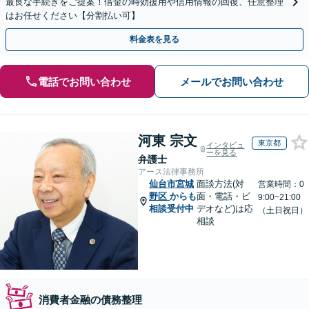
最良な手続きをご提案！借金の時効援用や信用情報の回復、任意整理
はお任せください【分割払い可】
料金表を見る
電話でお問い合わせ
メールでお問い合わせ
河東 宗文
東京都
インタビュ
ーを見る
弁護士
アース法律事務所
仙台市宮城
面談方法(対
営業時間：0
野区
からも
面・電話・ビ
9:00~21:00
相談受付中
デオなど)は応
（土日祝日）
相談
消費者金融の債務整理