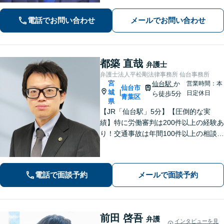
察官弁護士・刑事事件加害者弁護・交
通事故に特化】
電話でお問い合わせ
メールでお問い合わせ
都築 直哉
弁護士
弁護士法人平松剛法律事務所 仙台事務所
宮
仙台駅
か
営業時間：本
仙台市
城
|
日定休日
ら徒歩5分
青葉区
県
【JR「仙台駅」5分】【圧倒的な実
績】特に労働審判は200件以上の経験あ
り！交通事故は年間100件以上の相談対
応！もちろん、債権回収や企業法務ま
で全般に対応できます【社会保険労務
士資格あり】【中小企業診断士資格あ
電話で面談予約
メールで面談予約
り】【東北大学法学研究科助教も経
験】
前田 啓吾
弁護
インタビューを見