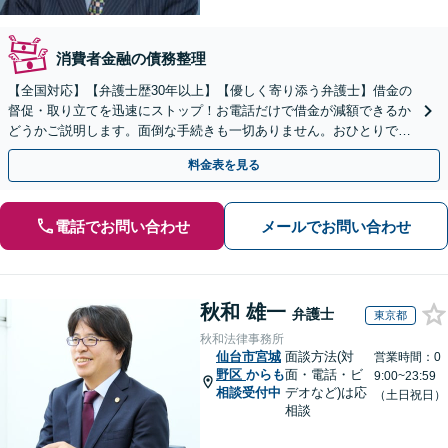
消費者金融の債務整理
【全国対応】【弁護士歴30年以上】【優しく寄り添う弁護士】借金の
督促・取り立てを迅速にストップ！お電話だけで借金が減額できるか
どうかご説明します。面倒な手続きも一切ありません。おひとりで悩
まず、お気軽にご相談ください。【電話相談可】
料金表を見る
電話でお問い合わせ
メールでお問い合わせ
秋和 雄一
弁護士
東京都
秋和法律事務所
仙台市宮城
面談方法(対
営業時間：0
野区
からも
面・電話・ビ
9:00~23:59
相談受付中
デオなど)は応
（土日祝日）
相談