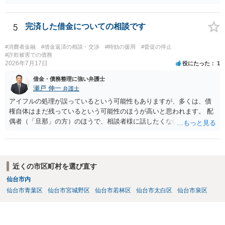
しくは司法書士若しくは司法書士法人（以下この号において「弁護士
等」という。）に委託し、又はその処理のため必要な裁判所における
民事事件に関する手続をとり、弁護士等又は裁判所から書面によりそ
5
完済した借金についての相談です
の旨の通知があつた場合において、正当な理由がないのに、債務者等
に対し、電話をかけ、電報を送達し、若しくはファクシミリ装置を用
#消費者金融
#借金返済の相談・交渉
#時効の援用
#督促の停止
いて送信し、又は訪問する方法により、当該債務を弁済することを要
#詐欺被害での債務
2026年7月17日
役にたった
1
求し、これに対し債務者等から直接要求しないよう求められたにもか
かわらず、更にこれらの方法で当該債務を弁済することを要求するこ
借金・債務整理に強い弁護士
と。）に違反しています。監督官庁に行政処分を求める、裁判所に仮
瀬戸 伸一
弁護士
処分申請、不退去罪が成立すれば警察に通報などの対応が考えられま
アイフルの処理が誤っているという可能性もありますが、多くは、債
す。ご参考にしてください。
権自体はまだ残っているという可能性のほうが高いと思われます。 配
偶者（「旦那」の方）のほうで、相談者様に話したくない事情等もあ
るのではないかと推察いたします。 長期間経過していれば、消滅時効
援用という方法も取れる可能性があるため、御主人に法律事務所に相
談にいくように説得されてはどうでしょうか。相談者様が一緒だと話
せない事情もあるかもしれないのでおひとりで行ってもらうほうがい
近くの市区町村を選び直す
いかもしれません。 配偶者の債務がある状態で配偶者が亡くなると債
仙台市内
務を相談者様が相続するという状態になる（相続放棄などの亡くなっ
仙台市青葉区
仙台市宮城野区
仙台市若林区
仙台市太白区
仙台市泉区
てからの方法もありますが）ため、相談者様にも関係することだとし
て相談にいくようにお話してみてはどうでしょうか。