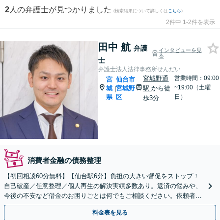
2
人の弁護士が見つかりました
(検索結果について詳しくは
こちら
)
2件中 1-2件を表示
田中 航
弁護
インタビューを見
る
士
弁護士法人法律事務所せんだい
宮城野通
営業時間：09:00
宮
仙台市
~19:00（土曜
城
宮城野
駅
から徒
|
県
区
日）
歩3分
消費者金融の債務整理
【初回相談60分無料】【仙台駅6分】負担の大きい督促をストップ！
自己破産／任意整理／個人再生の解決実績多数あり。返済の悩みや、
今後の不安など借金のお困りごとは何でもご相談ください。依頼者さ
まにとって最善の解決策をご提案します【土曜日も営業】
料金表を見る