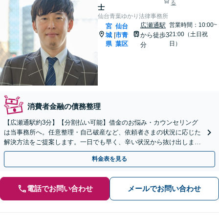
る
士
仙台青葉ゆかり法律事務所
広瀬通駅
営業時間：10:00~
宮
仙台
21:00（土日祝
城
市青
から徒歩3
|
県
葉区
日）
分
消費者金融の債務整理
【広瀬通駅約3分】【分割払い可能】借金のお悩み・カウンセリング
は当事務所へ。任意整理・自己破産など、依頼者さまの状況に応じた
解決方法をご提案します。一日でも早く、辛い状況から抜け出しまし
ょう！【初回60分無料相談】【電話・LINE相談可】
料金表を見る
電話でお問い合わせ
メールでお問い合わせ