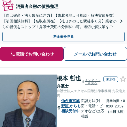
消費者金融の債務整理
【自己破産・法人破産に注力】【東北各地より相談・解決実績多数】
【初回相談無料】【名取市所在】【杜せきのした駅徒歩６分】業者か
らの督促をストップ！弁護士費用の分割払い可。適切な解決策をご提
案します【土曜相談可】【駐車場完備】【完全個室】
料金表を見る
電話でお問い合わせ
メールでお問い合わせ
榎本 哲也
東京都
インタビュ
ーを見る
弁護士
弁護士法人エクセル国際法律事務所 九段南支
店
仙台市宮城
面談方法(対
営業時間：0
野区
からも
面・電話・ビ
0:00~23:59
相談受付中
デオなど)は応
（土日祝日）
相談