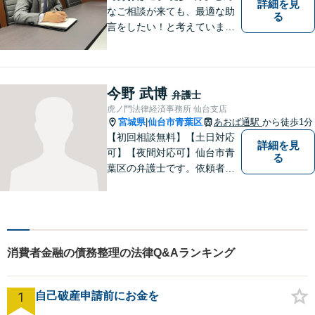
詳細を見
なご相談が来ても、最適な助
る
言をしたい！と考えていま
す。法律問題でなくても構い
ません。 お気軽にご相談くだ
さい。
今野 武博
弁護士
虎ノ門法律経済事務所 仙台支店
宮城県
仙台市青葉区
あおば通駅
から徒歩1分
|
【初回相談無料】【土日対応
詳細を見
可】【夜間対応可】仙台市青
る
葉区の弁護士です。依頼者様
の立場から親身にサポート致
します。
消費者金融の債務整理の法律Q&Aランキング
1
自己破産申請前にお金を