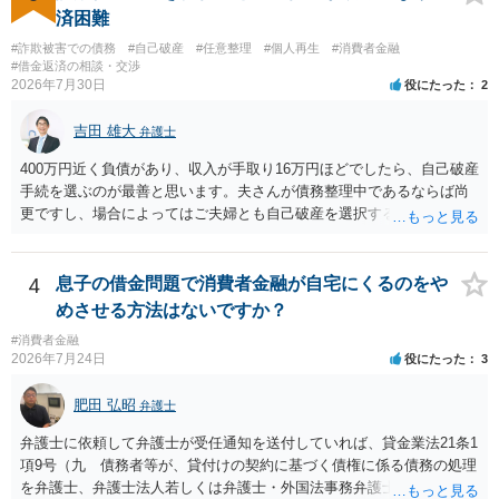
済困難
#詐欺被害での債務
#自己破産
#任意整理
#個人再生
#消費者金融
#借金返済の相談・交渉
2026年7月30日
役にたった
2
吉田 雄大
弁護士
400万円近く負債があり、収入が手取り16万円ほどでしたら、自己破産
手続を選ぶのが最善と思います。夫さんが債務整理中であるならば尚
更ですし、場合によってはご夫婦とも自己破産を選択する方法もある
と思います。
4
息子の借金問題で消費者金融が自宅にくるのをや
めさせる方法はないですか？
#消費者金融
2026年7月24日
役にたった
3
肥田 弘昭
弁護士
弁護士に依頼して弁護士が受任通知を送付していれば、貸金業法21条1
項9号（九 債務者等が、貸付けの契約に基づく債権に係る債務の処理
を弁護士、弁護士法人若しくは弁護士・外国法事務弁護士共同法人若