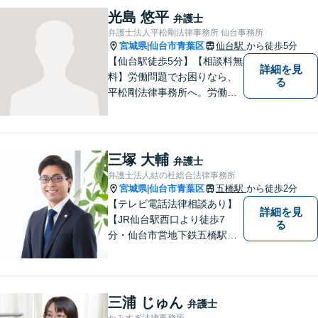
光島 悠平
弁護士
弁護士法人平松剛法律事務所 仙台事務所
宮城県
仙台市青葉区
仙台駅
から徒歩5分
|
【仙台駅徒歩5分】【相談料無
詳細を見
料】労働問題でお困りなら、
る
平松剛法律事務所へ。労働者
を守るため、問題解決に取り
組み続けます。交通事故・ア
スペスト・借金など多岐にわ
たる事件も、受任可能です。
三塚 大輔
弁護士
お気軽にご相談ください。
弁護士法人結の杜総合法律事務所
宮城県
仙台市青葉区
五橋駅
から徒歩2分
|
【テレビ電話法律相談あり】
詳細を見
【JR仙台駅西口より徒歩7
る
分・仙台市営地下鉄五橋駅北4
出口より徒歩２分】 【初回相
談無料】【税理士法人併設】
【五橋本店・東京支店】【夜
間・土曜相談あり】【明るく
三浦 じゅん
弁護士
キレイな完全個室相談室】
かみすぎ法律事務所