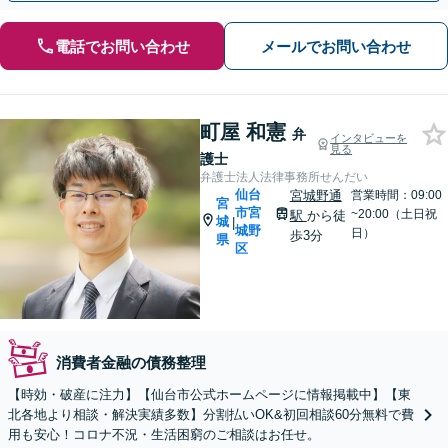
電話でお問い合わせ
メールでお問い合わせ
町屋 和憲
弁
インタビューを
見る
護士
弁護士法人法律事務所せんだい
仙台
宮城野通
営業時間：09:00
宮
市宮
~20:00（土日祝
駅
から徒
城
|
城野
日）
歩3分
県
区
消費者金融の債務整理
【時効・破産に注力】【仙台市公式ホームページに情報掲載中】【東
北各地より相談・解決実績多数】分割払いOK&初回相談60分無料で費
用も安心！コロナ不況・生活困窮のご相談はお任せ。