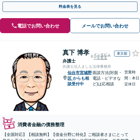
料金表を見る
電話でお問い合わせ
メールでお問い合わせ
真下 博孝
東京都
インタビュ
ーを見る
弁護士
弁護士法人ましも法律事務所
営業時
仙台市宮城野
面談方法(対面・
区
からも相
電話・ビデオな
間：本日
談受付中
ど)は応相談
定休日
消費者金融の債務整理
【全国対応】【相談無料】【借金分野に特化】ご相談者さまにとって