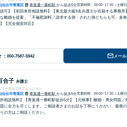
県
仙台市青葉区
青葉通一番町駅
から徒歩5分
営業時間：09:00~17:30（土曜
|
談可】【初回来所相談無料】【東北最大級9名弁護士が在籍する事務所
な離婚を提案」「不倫慰謝料／請求する側・された側どちらも可」多角
】【完全個室対応】
せ
メール
百合子
弁護士
人リーガルプロフェッション
県
仙台市青葉区
青葉通一番町駅
から徒歩5分
営業時間：09:00~17:30（土曜
|
所相談無料】【青葉通一番町駅徒歩5分】【元検事】離婚・男女問題／
題に全力を尽くします。ご相談者さまのお話を丁寧にうかがい、最善の
りの方はご相談ください。