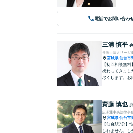
電話でお問い合わ
三浦 慎平
弁護士法人リーガ
宮城県
仙台市
|
【初回相談無料
携わってきまし
尽くします。お
齋藤 慎也
広瀬通中央法律事
宮城県
仙台市
|
【仙台駅7分】
しれません。し