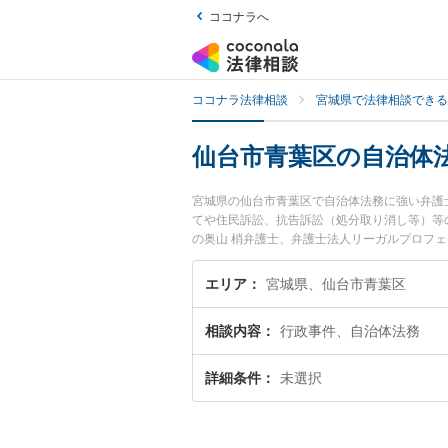
ココナラへ
ココナラ法律相談
宮城県で法律相談できる
仙台市青葉区の自治体
宮城県の仙台市青葉区で自治体法務に強い弁護
てや住民訴訟、抗告訴訟（処分取り消し等）等
の奥山 梢弁護士、弁護士法人リーガルプロフ
した自治体法務のトラブルを今すぐに弁護士に
仙台市青葉区内の弁護士に相談予約したい』な
エリア
宮城県、仙台市青葉区
相談内容
行政事件、自治体法務
詳細条件
未選択