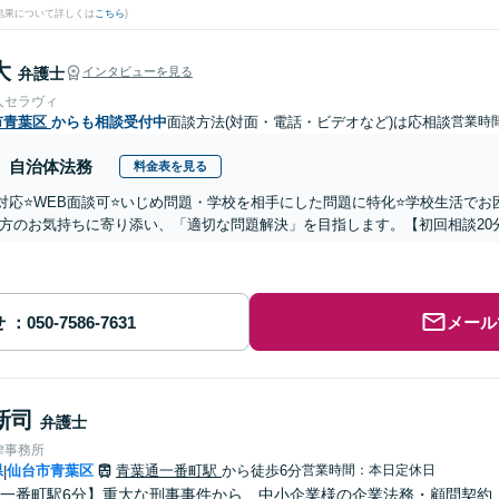
結果について詳しくは
こちら
)
大
弁護士
インタビューを見る
人セラヴィ
市青葉区
からも相談受付中
面談方法(対面・電話・ビデオなど)は応相談
営業時間
自治体法務
料金表を見る
国対応⭐️WEB面談可⭐️いじめ問題・学校を相手にした問題に特化⭐️学校生活
方のお気持ちに寄り添い、「適切な問題解決」を目指します。【初回相談20
せ
メール
新司
弁護士
律事務所
県
仙台市青葉区
青葉通一番町駅
から徒歩6分
営業時間：本日定休日
|
一番町駅6分】重大な刑事事件から、中小企業様の企業法務・顧問契約