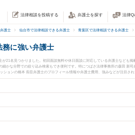
法律相談を投稿する
弁護士を探す
法律Q
弁護士
仙台市で法律相談できる弁護士
青葉区で法律相談できる弁護士
法務に強い弁護士
士が21名見つかりました。初回面談無料や休日面談に対応している弁護士なども掲
の細かな分野での絞り込み検索もでき便利です。特につばさ法律事務所の森田 新司
ェッションの橋本 長臣弁護士のプロフィール情報や弁護士費用、強みなどが注目さ
相談したい』『自治体法務のトラブル解決の実績豊富な近くの弁護士を検索したい
どでお困りの相談者さんにおすすめです。