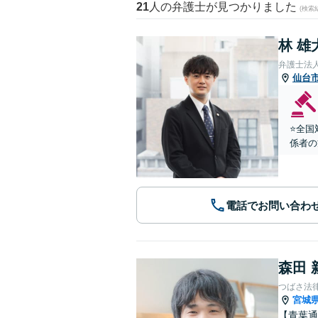
21
人の弁護士が見つかりました
(検索
林 雄
弁護士法
仙台
⭐️全
係者の
電話でお問い合わ
森田 
つばさ法
宮城
【青葉通