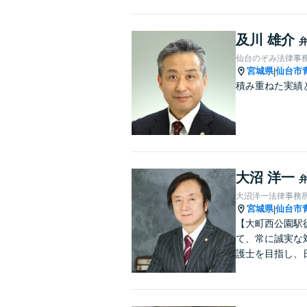
及川 雄介
仙台のぞみ法律事
宮城県
仙台市
|
積み重ねた実績
大沼 洋一
大沼洋一法律事務
宮城県
仙台市
|
【大町西公園駅
て、常に誠実な
護士を目指し、