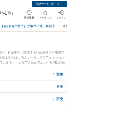
弁護士の方はこちら
&Aを探す
閲覧履歴
マイリスト
ログイン
仙台市青葉区で行政事件に強い弁護士
仙台市青葉区で自治体法務に強い弁護
載中。行政事件に関係する行政処分の不服申立
弁護士や弁護士法人リーガルプロフェッション
れています。『仙台市青葉区で土日や夜間に発生
』『初回相談無料で自治体法務を法律相談できる
変更
変更
変更