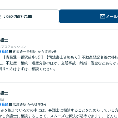
せ
メール
弁護士
ルプロフェッション
青葉区
青葉通一番町駅
から徒歩5分
】【青葉通一番駅徒歩5分】【司法書士資格あり】不動産登記名義の移
た。不動産・相続・遺産分割のほか、交通事故・離婚・借金などあらゆ
困りの方はまずはご相談ください。
弁護士
務所
青葉区
広瀬通駅
から徒歩3分
悩みを抱えている方の中には、弁護士に相談することをためらっている
かし弁護士に相談することで、スムーズな解決が期待できます。 どんな