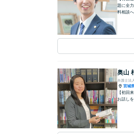
題に全力
料相談へ
奥山 
弁護士法
宮城
【初回来
お話しを