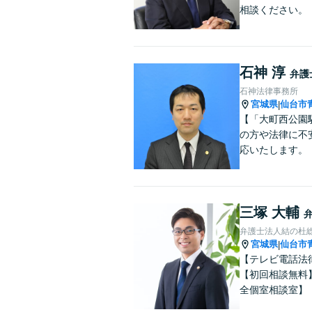
相談ください。
石神 淳
弁護
石神法律事務所
宮城県
仙台市
|
【「大町西公園
の方や法律に不
応いたします。
三塚 大輔
弁護士法人結の杜
宮城県
仙台市
|
【テレビ電話法
【初回相談無料
全個室相談室】