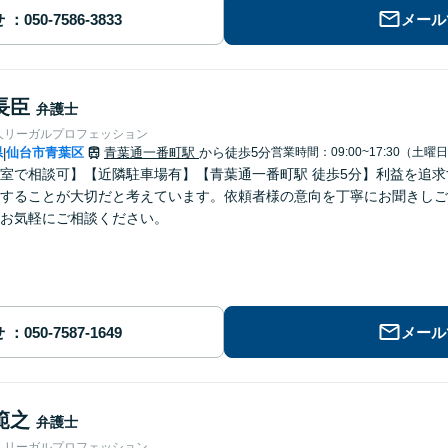
せ
メール
長臣
弁護士
人リーガルプロフェッション
県
仙台市青葉区
青葉通一番町駅
から徒歩5分
営業時間：09:00~17:30（土曜
|
室で相談可】【近隣駐車場有】【青葉通一番町駅 徒歩5分】利益を追
することが大切だと考えています。依頼者様の意向を丁寧にお聞きしご
お気軽にご相談ください。
せ
メール
範之
弁護士
人リーガルプロフェッション