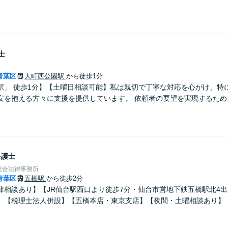
士
青葉区
大町西公園駅
から徒歩1分
駅」 徒歩1分】【土曜日相談可能】私は親切で丁寧な対応を心がけ、特
安を抱える方々に支援を提供しています。 依頼者の要望を実現するため
弁護士
総合法律事務所
青葉区
五橋駅
から徒歩2分
律相談あり】【JR仙台駅西口より徒歩7分・仙台市営地下鉄五橋駅北4
】【税理士法人併設】【五橋本店・東京支店】【夜間・土曜相談あり】