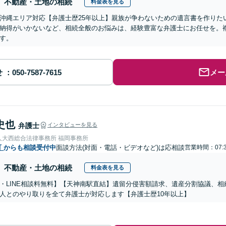
不動産・土地の相続
料金表を見る
沖縄エリア対応【弁護士歴25年以上】親族が争わないための遺言書を作りた
納得がいかないなど、相続全般のお悩みは、経験豊富な弁護士にお任せを。
す。
せ
メー
史也
弁護士
インタビューを見る
人大西総合法律事務所 福岡事務所
町
からも相談受付中
面談方法(対面・電話・ビデオなど)は応相談
営業時間：07:3
不動産・土地の相続
料金表を見る
・LINE相談料無料】【天神南駅直結】遺留分侵害額請求、遺産分割協議、
人とのやり取りを全て弁護士が対応します【弁護士歴10年以上】