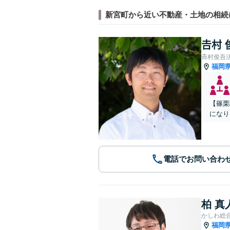
新宮町から近い不動産・土地の相続
𠮷村
𠮷村俊吾
福岡
【篠栗
になり
電話でお問い合わ
柏 真
かしわ総
福岡