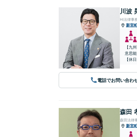
川波 
Hi法律事
新宮
【九州
意思能
【休日
電話でお問い合わ
森田 
森田法律
新宮