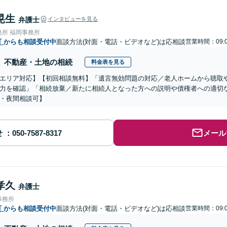
晃生
弁護士
インタビューを見る
務所 福岡事務所
町
からも相談受付中
面談方法(対面・電話・ビデオなど)は応相談
営業時間：09:0
不動産・土地の相続
料金表を見る
エリア対応】【初回相談無料】「遺言無効問題の対応／老人ホームから聴取
力を確認」「相続放棄／新たに相続人となった方への説明や債権者への適切
・夜間相談可】
せ
メール
孝久
弁護士
事務所
町
からも相談受付中
面談方法(対面・電話・ビデオなど)は応相談
営業時間：09:0