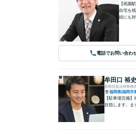
【祇園駅
自宅を残
続にも対
電話でお問い合わ
牟田口 裕
香椎照葉法律事務
福岡県
福岡市
|
【駐車場完備】
目指します。ま