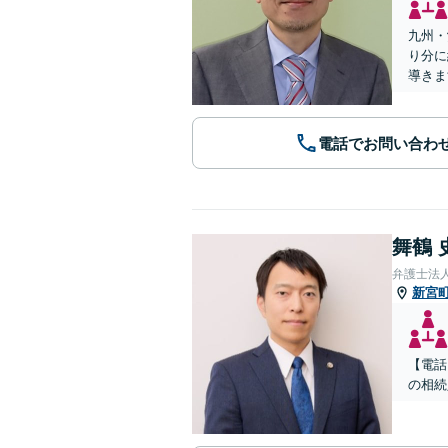
九州・
り分に
導きま
電話でお問い合わ
舞鶴 
弁護士法
新宮
【電話
の相続