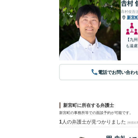
𠮷村
𠮷村俊吾
新宮
【九州
も遠慮
電話でお問い合わ
新宮町に所在する弁護士
新宮町の事務所等での面談予約が可能です。
1
人の弁護士が見つかりました
(検索結