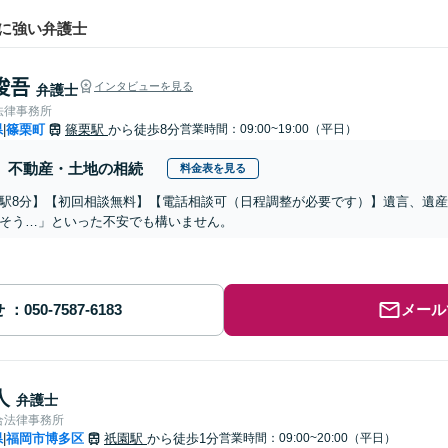
に強い弁護士
 俊吾
インタビューを見る
弁護士
法律事務所
県
篠栗町
篠栗駅
から徒歩8分
営業時間：09:00~19:00（平日）
|
不動産・土地の相続
料金表を見る
駅8分】【初回相談無料】【電話相談可（日程調整が必要です）】遺言、遺
そう…」といった不安でも構いません。
せ
メール
人
弁護士
合法律事務所
県
福岡市博多区
祇園駅
から徒歩1分
営業時間：09:00~20:00（平日）
|