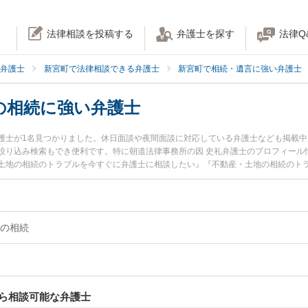
法律相談を投稿する
弁護士を探す
法律Q
弁護士
新宮町で法律相談できる弁護士
新宮町で相続・遺言に強い弁護士
の相続に強い弁護士
護士が1名見つかりました。休日面談や夜間面談に対応している弁護士なども掲載
絞り込み検索もでき便利です。特に朝道法律事務所の因 史礼弁護士のプロフィール
土地の相続のトラブルを今すぐに弁護士に相談したい』『不動産・土地の相続のト
律相談できる新宮町内の弁護士に相談予約したい』などでお困りの相談者さんにお
の相続
ら相談可能な弁護士