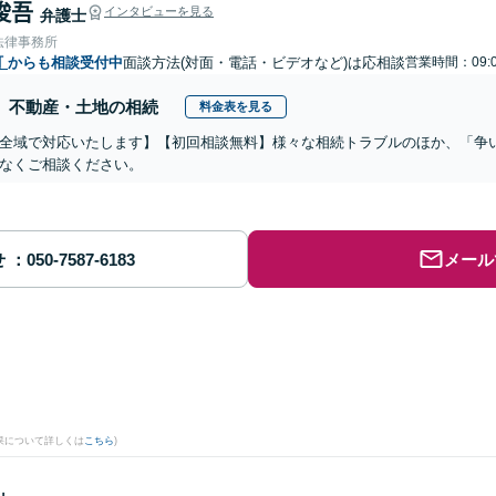
 俊吾
インタビューを見る
弁護士
法律事務所
町
からも相談受付中
面談方法(対面・電話・ビデオなど)は応相談
営業時間：09:0
不動産・土地の相続
料金表を見る
全域で対応いたします】【初回相談無料】様々な相続トラブルのほか、「争
なくご相談ください。
せ
メール
果について詳しくは
こちら
)