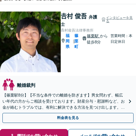
𠮷村 俊吾
弁護
インタビューを見
る
士
𠮷村俊吾法律事務所
福
篠
篠栗駅
から
営業時間：本
岡
栗
|
日定休日
徒歩8分
県
町
離婚裁判
【篠栗駅8分】【不当な条件での離婚を防ぎます】男女問わず、幅広
い年代の方からご相談を受けております。財産分与・慰謝料など、お
金が絡むトラブルでは、有利に解決できる方法を見つけ出します。ま
ずはお気軽にご相談ください【完全個室】
料金表を見る