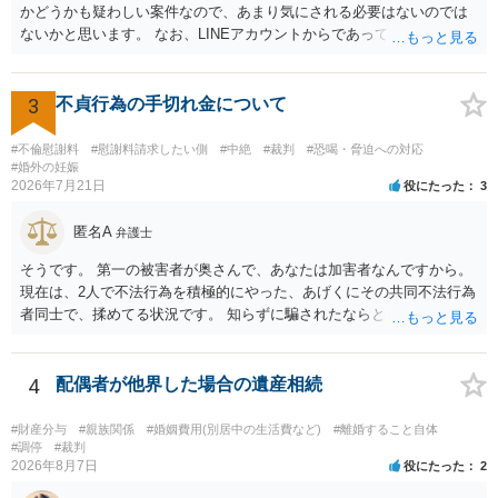
るものかと推察しますので、 貸金返還ではないかと存じます。 ④ 私
かどうかも疑わしい案件なので、あまり気にされる必要はないのでは
は現在、収入も不安定で貯金もなくリボ払い借金が既に約100万あり。
ないかと思います。 なお、LINEアカウントからであっても、そこに紐
今年に再婚したが主人はお金に厳しい為、一括で220万円を支払う事は
づけられた電話番号の開示→携帯電話会社から氏名・住所が開示され
困難 仮に裁判で敗訴した場合でも、分割払いになる可能性はあります
るパターンはありえるものの、本件のような精神的損害が発生したと
か。 ⇒判決となり敗訴してしまった場合は、強制執行により不動産等
明確にいえないような案件において開示がなされる可能性も低いので
3
不貞行為の手切れ金について
の財産を差し押さえられ、そこから債権回収が図られることになりま
はないかと推察します。
すが、 和解であれば柔軟な解決が可能ですので、その場合は分割払
#不倫慰謝料
#慰謝料請求したい側
#中絶
#裁判
#恐喝・脅迫への対応
いにより支払うことも十分可能です。 ⑤ このような事情であれば、私
#婚外の妊娠
は120万円のみ和解交渉を続けるべきでしょうか。 ⇒ご相談者様の認
2026年7月21日
役にたった
3
識を前提にすれば、１００万円も含めて返済する必要はないと考えら
れるため、 120万円のみについて交渉を続けることがベターかと存じ
匿名A
弁護士
ます。
そうです。 第一の被害者が奥さんで、あなたは加害者なんですから。
現在は、2人で不法行為を積極的にやった、あげくにその共同不法行為
者同士で、揉めてる状況です。 知らずに騙されたならともか
く・・・。 それでも経緯を考えれば多少は、その男よりは同情できる
というだけですから。
4
配偶者が他界した場合の遺産相続
#財産分与
#親族関係
#婚姻費用(別居中の生活費など)
#離婚すること自体
#調停
#裁判
2026年8月7日
役にたった
2