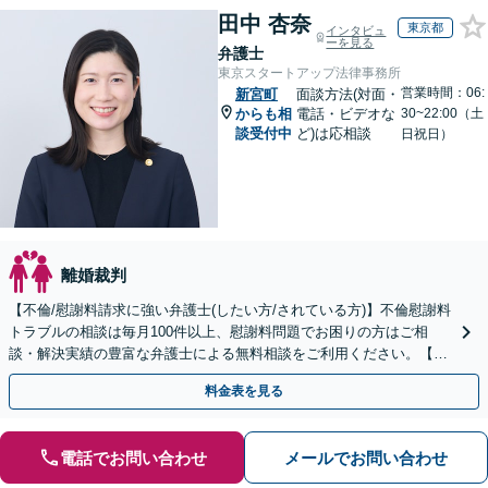
田中 杏奈
東京都
インタビュ
ーを見る
弁護士
東京スタートアップ法律事務所
営業時間：06:
新宮町
面談方法(対面・
からも相
電話・ビデオな
30~22:00（土
談受付中
ど)は応相談
日祝日）
離婚裁判
【不倫/慰謝料請求に強い弁護士(したい方/されている方)】不倫慰謝料
トラブルの相談は毎月100件以上、慰謝料問題でお困りの方はご相
談・解決実績の豊富な弁護士による無料相談をご利用ください。【不
倫相談は初回0円】【全国対応】
料金表を見る
電話でお問い合わせ
メールでお問い合わせ