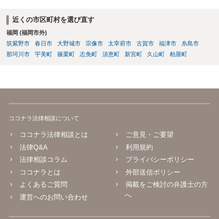
近くの市区町村を選び直す
福岡 (福岡市外)
筑紫野市
春日市
大野城市
宗像市
太宰府市
古賀市
福津市
糸島市
那珂川市
宇美町
篠栗町
志免町
須恵町
新宮町
久山町
粕屋町
ココナラ法律相談について
ココナラ法律相談とは
ご意見・ご要望
法律Q&A
利用規約
法律相談コラム
プライバシーポリシー
ココナラとは
外部送信ポリシー
よくあるご質問
掲載をご検討の弁護士の方
へ
運営へのお問い合わせ