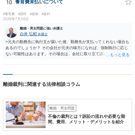
10
養育費未払いについて
#養育費
#調停
#親権
#裁判
2026年7月24日
離婚・男女問題に強い弁護士
白井 弘昭
弁護士
>元夫の勤務先に執行文が届いた後、勤務先が支払ってくれない場合も
あるのでしょうか？ その会社が元夫の味方になれば、強制執行に応じ
ない可能性はあります。その場合は、会社に取り立て訴訟を行うこと
で、会社から取り立てることができます。 その他、預金を探して差し
押さえ、元夫名義の車の差し押さえ競売などを検討します。 ＞何もで
きなかった場合は、公正証書の原本は戻ってくるのでしょうか？ 取れ
ても取れなくても、執行裁判所に原本の還付請求を行えば還付されま
離婚裁判に関連する法律相談コラム
す。 ＞他の弁護士さんに再度依頼できるのでしょうか？ できます。た
だ、取れなかった場合に取り立て訴訟等を起こしてもらえば、他の弁
護士に頼む必要は無いでしょう。 以上、ご参考まで。
離婚・男女問題
不倫の裁判とは？訴訟の流れや必要な期
間、費用、メリット・デメリットを紹介