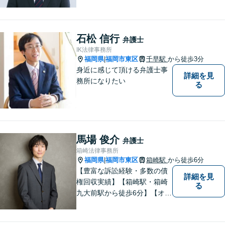
ます。離婚問題／相続問題／
交通事故／借金問題／刑事事
件など、幅広い法律問題に対
応可能。【明確な料金体系】
石松 信行
弁護士
身近な法律家として気軽にご
IK法律事務所
相談いただければ幸いです。
福岡県
福岡市東区
千早駅
から徒歩3分
|
身近に感じて頂ける弁護士事
詳細を見
務所になりたい
る
馬場 俊介
弁護士
箱崎法律事務所
福岡県
福岡市東区
箱崎駅
から徒歩6分
|
【豊富な訴訟経験・多数の債
詳細を見
権回収実績】【箱崎駅・箱崎
る
九大前駅から徒歩6分】【オン
ライン相談対応】離婚、相
続、交通事故、労働問題など