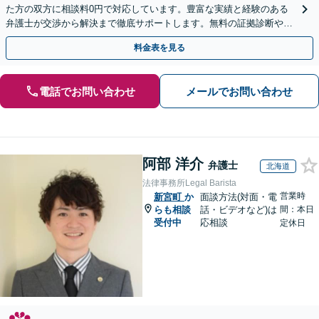
た方の双方に相談料0円で対応しています。豊富な実績と経験のある
弁護士が交渉から解決まで徹底サポートします。無料の証拠診断や着
手金の返還保証もありますので安心してご相談ください。
料金表を見る
電話でお問い合わせ
メールでお問い合わせ
阿部 洋介
弁護士
北海道
法律事務所Legal Barista
営業時
新宮町
か
面談方法(対面・電
らも相談
話・ビデオなど)は
間：本日
受付中
応相談
定休日