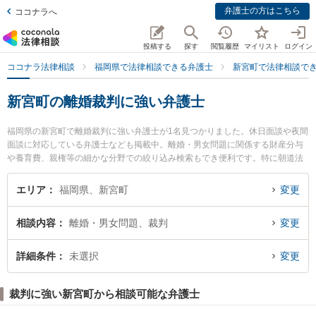
弁護士の方はこちら
ココナラへ
投稿する
探す
閲覧履歴
マイリスト
ログイン
ココナラ法律相談
福岡県で法律相談できる弁護士
新宮町で法律相談で
新宮町の離婚裁判に強い弁護士
福岡県の新宮町で離婚裁判に強い弁護士が1名見つかりました。休日面談や夜間
面談に対応している弁護士なども掲載中。離婚・男女問題に関係する財産分与
や養育費、親権等の細かな分野での絞り込み検索もでき便利です。特に朝道法
律事務所の因 史礼弁護士のプロフィール情報や弁護士費用、強みなどが注目さ
れています。『新宮町で土日や夜間に発生した離婚裁判のトラブルを今すぐに
エリア
福岡県、新宮町
変更
弁護士に相談したい』『離婚裁判のトラブル解決の実績豊富な近くの弁護士を
検索したい』『初回相談無料で離婚裁判を法律相談できる新宮町内の弁護士に
相談内容
離婚・男女問題、裁判
変更
相談予約したい』などでお困りの相談者さんにおすすめです。
詳細条件
未選択
変更
裁判に強い新宮町から相談可能な弁護士