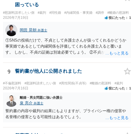
困っている
#慰謝料請求したい側
#裁判
#同性婚
#内縁関係・事実婚
#調停
#離婚の慰謝料
2026年7月19日
役にたった
1
岡田 晃朝
弁護士
①SNSの投稿だけで、不貞として弁護士さんが扱ってくれるかどうか
事実婚であるとして内縁関係を評価してくれる弁護士入ると覆いま
す。 しかし、不貞の証拠は別途必要でしょう。 ②不貞が認められない
のであれば、こちらが別れを承諾してはいるが、一方的な事実婚の解
消にあたるかどうか そこは協議の余地はあるかもしれませんが、離婚
の場合も相互に帰責性が無ければ（立証できなければ）、慰謝料など
9
誓約書が他人に公開されました
は無いので、意味があるかでしょうね。
#不倫慰謝料
#慰謝料請求したい側
#異性関係(不貞等)
#離婚の慰謝料
#裁判
2026年7月16日
役にたった
1
離婚・男女問題に強い弁護士
泉 亮介
弁護士
誓約書の内容や裁判の結果にもよりますが、プライバシー権の侵害や
名誉権の侵害となる可能性はあるでしょう。