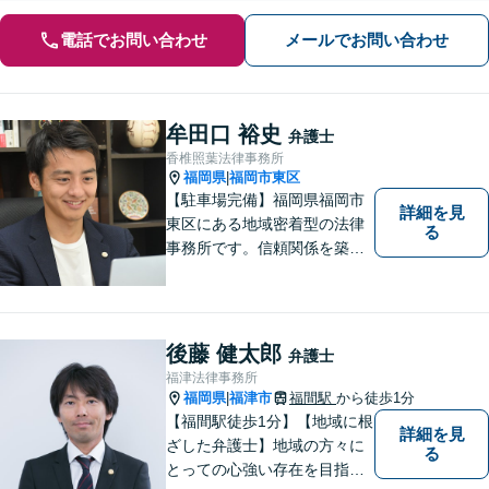
電話でお問い合わせ
メールでお問い合わせ
牟田口 裕史
弁護士
香椎照葉法律事務所
福岡県
福岡市東区
|
【駐車場完備】福岡県福岡市
詳細を見
東区にある地域密着型の法律
る
事務所です。信頼関係を築
き、早期の円満解決を目指し
ます。まずは、些細なことで
も構いませんので、お困りの
方は気軽にご相談ください。
後藤 健太郎
弁護士
福津法律事務所
福岡県
福津市
福間駅
から徒歩1分
|
【福間駅徒歩1分】【地域に根
詳細を見
ざした弁護士】地域の方々に
る
とっての心強い存在を目指し