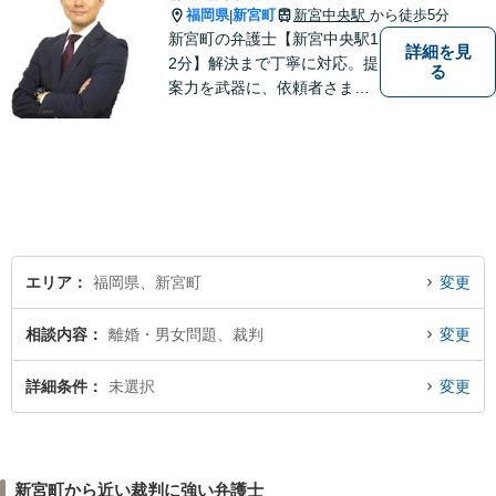
福岡県
新宮町
新宮中央駅
から徒歩5分
|
新宮町の弁護士【新宮中央駅1
詳細を見
2分】解決まで丁寧に対応。提
る
案力を武器に、依頼者さまの
お気持ちを優先した納得の解
決を目指します。相続・遺言
書作成／借金問題／離婚・不
貞慰謝料請求のご相談はお任
せください【夜間／休日相談
可（要予約）】
エリア
福岡県、新宮町
変更
相談内容
離婚・男女問題、裁判
変更
詳細条件
未選択
変更
新宮町から近い裁判に強い弁護士