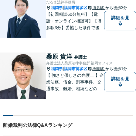
だるま法律事務所
福岡県
福岡市博多区
博多駅
から徒歩3分
|
【初回相談60分無料】【電
詳細を見
話・オンライン相談可】【博
る
多駅3分】妥協した条件で後悔
しないためには、早い段階で
の整理が重要です。 丁寧にお
話をお伺いし、状況に応じた
現実的な解決策をご提案いた
桑原 貴洋
弁護士
しますので、まずはお気軽に
弁護士法人桑原法律事務所 福岡オフィス
ご相談ください。
福岡県
福岡市博多区
祇園駅
から徒歩1分
|
【 強さと優しさの弁護士 】企
詳細を見
業法務、借金、刑事事件、交
る
通事故、離婚、相続などのご
相談を承っております。まず
はお気軽にご相談ください。
チーム体制による迅速で最適
なリーガルサービスを提供い
たします。
離婚裁判の法律Q&Aランキング