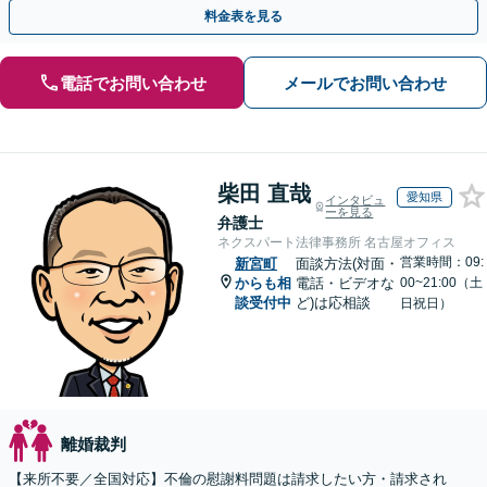
相談可(予約制)】【全国対応】
料金表を見る
電話でお問い合わせ
メールでお問い合わせ
柴田 直哉
愛知県
インタビュ
ーを見る
弁護士
ネクスパート法律事務所 名古屋オフィス
営業時間：09:
新宮町
面談方法(対面・
からも相
電話・ビデオな
00~21:00（土
談受付中
ど)は応相談
日祝日）
離婚裁判
【来所不要／全国対応】不倫の慰謝料問題は請求したい方・請求され