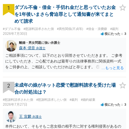
1
ダブル不倫・借金・手切れ金だと思っていたお金
を1年後いまさら脅迫罪として通知書が来てまと
めて請求
#ダブル不倫
#慰謝料請求された側
#異性関係(不貞等)
#借金・浪費癖
#裁判
2026年7月30日
役にたった
3
離婚・男女問題に強い弁護士
森本 偲音
弁護士
ご相談事項について、以下のとおり回答させていただきます。 ご参考
にしていただき、ご心配であれば最寄りの法律事務所に関係資料一式
をご持参の上、ご相談していただければと存じます。 ① このLINEの
流れを見る限り、100万円は貸付金ではなく、手切れ金・和解金と評価
される可能性はあるのか ⇒LINEを含む１００万円の貸付に至るまでの
やり取り等の経緯、誓約書の内容等を踏まえて、関係を清算するため
2
未成年の娘がネット恋愛で慰謝料請求を受けた場
の 金銭であったと評価される可能性はあると考えます。 ② 「今後一
合の対処法は？
切関与しないなら100万円振り込む」というLINEや誓約書は、裁判上
#慰謝料請求された側
#慰謝料請求したい側
#裁判
#婚約破棄
どの程度証拠価値があるのか ⇒前後のやり取りや誓約書の具体的内容
2026年7月27日
役にたった
3
を見ない限り、具体的な判断はできませんが、一定の証拠価値はある
と考えます。 ③ 借用書があっても、後から100万円を貸付扱いに変更
王 宣麟
弁護士
することは認められるのか。 ⇒おそらく１００万円は不当利得（受け
取る正当な権利がないのに利益を取得した）として返還請求されてい
本件において、そもそもご息女様の相手方に対する権利侵害があるの