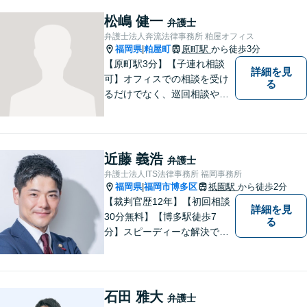
の日常的な法律トラブルから
ビジネス上の法的課題まで、
松嶋 健一
弁護士
各種法律相談、訴訟・債権回
弁護士法人奔流法律事務所 粕屋オフィス
収等のご依頼を承っておりま
福岡県
粕屋町
原町駅
から徒歩3分
|
す。
【原町駅3分】【子連れ相談
詳細を見
可】オフィスでの相談を受け
る
るだけでなく、巡回相談や出
張相談を定期的に実施、住民
の皆様のニーズに応えられる
よう夜間や休日相談にも柔軟
に対応しております。安心し
近藤 義浩
弁護士
てお任せください。
弁護士法人ITS法律事務所 福岡事務所
福岡県
福岡市博多区
祇園駅
から徒歩2分
|
【裁判官歴12年】【初回相談
詳細を見
30分無料】【博多駅徒歩7
る
分】スピーディーな解決で
「困った…」を「よかっ
た！」に。裁判官経験を武器
に、お困りごとを解決して、
「明日に向かって進む力」を
石田 雅大
弁護士
サポートします。