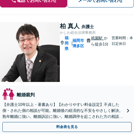
電話でお問い合わせ
メールでお問い合わせ
柏 真人
弁護士
かしわ総合法律事務所
福
祇園駅
か
営業時間：本
福岡市
岡
|
日定休日
ら徒歩1分
博多区
県
離婚裁判
【弁護士10年以上・著書あり】【わかりやすい料金設定】不貞した
側・された側の相談が可能。離婚後の経済的な不安をやさしく解決。
熟年離婚に強い。離婚訴訟に強い。離婚調停を起こされた方の相談に
も対応しています。
料金表を見る