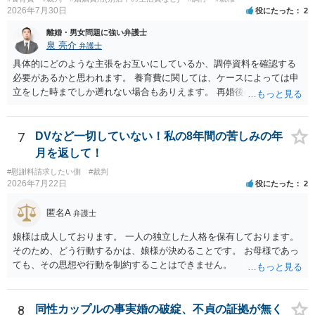
2026年7月30日
役にたった
2
離婚・男女問題に強い弁護士
泉 亮介
弁護士
具体的にどのような主張をお互いにしているか、調停資料を確認する
必要があるかと思われます。 養育費に関しては、ケースによっては申
立をした時までしか遡れない場合もありえます。 再婚後の相手方の行
動がどのようなものであったのかも重要であるため、相手が再婚後の
養育費に関するやりとり等があればそちらについても確認する必要が
あるでしょう。 公開相談の場での回答よりも個別に弁護士にご相談さ
7
DVなど一切していない！私の8年間の苦しみの年
れることをお勧めいたします。
月を返して！
#慰謝料請求したい側
#裁判
2026年7月22日
役にたった
2
匿名A
弁護士
娘様は成人しております。 一人の独立した人格を保有しております。
そのため、どう行動するかは、娘様が決めることです。 お母様であっ
ても、その思想や行動を制約することはできません。
8
同性カップルの事実婚の破綻、不貞の証拠が無く