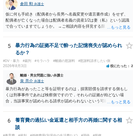
倉田 勲
弁護士
仮に何も手続き（配偶者から長男へ名義変更や遺言書作成）をせず、
配偶者が亡くなった場合は配偶者名義の資産1/2は妻（私）という認識
で合っていますでしょうか。 →ご相談内容を拝見する限りでは、その
認識で合ってはいます。 なお、逆に１/２しか権利がないため、自宅を
完全に所有する場合は、他の相続人に対して自宅の評価額の１/２の代
償金の支払いが必要になります。
5
暴力行為の証拠不足で酔った記憶喪失が認められ
るか？
#DV・暴力
#裁判
#モラハラ
#離婚の慰謝料
#慰謝料請求したい側
2026年8月3日
役にたった
2
離婚・男女問題に強い弁護士
泉 亮介
弁護士
暴力行為があったこと等を証明するのは，損害賠償を請求する側もし
くは刑事事件であれば検察側ですので，それらの証拠が殆どない場
合，当該事実が認められる請求が認められないという可能性はあるで
しょう。
6
養育費の過払い金返還と相手方の再婚に関する相
談
#養育費
#裁判
#婚姻費用(別居中の生活費など)
#調停
#親権