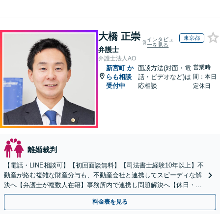
大橋 正崇
東京都
インタビュ
ーを見る
弁護士
弁護士法人AO
営業時
新宮町
か
面談方法(対面・電
らも相談
話・ビデオなど)は
間：本日
受付中
応相談
定休日
離婚裁判
【電話・LINE相談可】【初回面談無料】【司法書士経験10年以上】不
動産が絡む複雑な財産分与も、不動産会社と連携してスピーディな解
決へ【弁護士が複数人在籍】事務所内で連携し問題解決へ【休日・夜
間面談可】【子連れ相談可】【虎ノ門駅1分】
料金表を見る