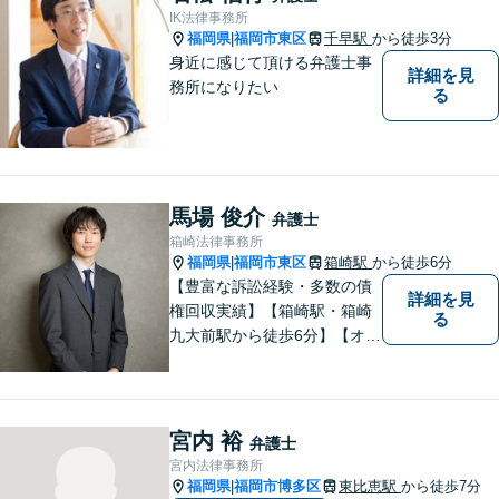
てお任せください。
IK法律事務所
福岡県
福岡市東区
千早駅
から徒歩3分
|
身近に感じて頂ける弁護士事
詳細を見
務所になりたい
る
馬場 俊介
弁護士
箱崎法律事務所
福岡県
福岡市東区
箱崎駅
から徒歩6分
|
【豊富な訴訟経験・多数の債
詳細を見
権回収実績】【箱崎駅・箱崎
る
九大前駅から徒歩6分】【オン
ライン相談対応】離婚、相
続、交通事故、労働問題など
の日常的な法律トラブルから
ビジネス上の法的課題まで、
宮内 裕
弁護士
各種法律相談、訴訟・債権回
宮内法律事務所
収等のご依頼を承っておりま
福岡県
福岡市博多区
東比恵駅
から徒歩7分
|