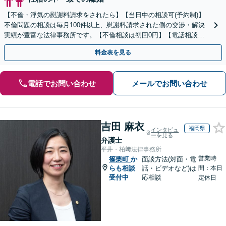
【不倫・浮気の慰謝料請求をされたら】【当日中の相談可(予約制)】
不倫問題の相談は毎月100件以上、慰謝料請求された側の交渉・解決
実績が豊富な法律事務所です。【不倫相談は初回0円】【電話相談で
ご契約まで対応可/来所不要】
料金表を見る
電話でお問い合わせ
メールでお問い合わせ
吉田 麻衣
福岡県
インタビュ
ーを見る
弁護士
平井・柏﨑法律事務所
営業時
篠栗町
か
面談方法(対面・電
らも相談
話・ビデオなど)は
間：本日
受付中
応相談
定休日