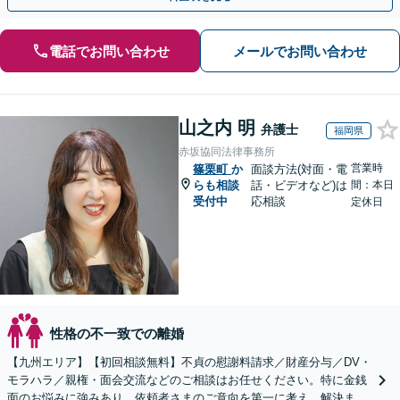
電話でお問い合わせ
メールでお問い合わせ
山之内 明
弁護士
福岡県
赤坂協同法律事務所
営業時
篠栗町
か
面談方法(対面・電
らも相談
話・ビデオなど)は
間：本日
受付中
応相談
定休日
性格の不一致での離婚
【九州エリア】【初回相談無料】不貞の慰謝料請求／財産分与／DV・
モラハラ／親権・面会交流などのご相談はお任せください。特に金銭
面のお悩みに強みあり。依頼者さまのご意向を第一に考え、解決まで