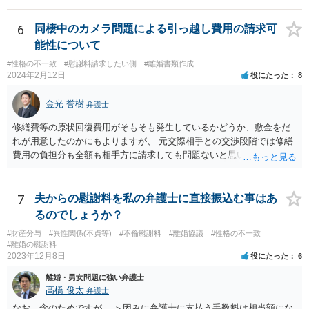
収入にもよりますが、弁護士費用を拠出することが困難でも法テラス
の利用等もございますので全体的な方針の相談をされることをおすす
6
同棲中のカメラ問題による引っ越し費用の請求可
めします。
能性について
#性格の不一致
#慰謝料請求したい側
#離婚書類作成
2024年2月12日
役にたった
8
金光 誉樹
弁護士
修繕費等の原状回復費用がそもそも発生しているかどうか、敷金をだ
れが用意したのかにもよりますが、 元交際相手との交渉段階では修繕
費用の負担分も全額も相手方に請求しても問題ないと思います。 少な
くとも相手も半年住んでいたわけですし、契約の名義上からも修繕費
用は相手方がその危険を引き受けたと捉えることもできます。修繕費
用が争われる場合も、最低でも折半で対応するのが公平と考えます。
7
夫からの慰謝料を私の弁護士に直接振込む事はあ
るのでしょうか？
#財産分与
#異性関係(不貞等)
#不倫慰謝料
#離婚協議
#性格の不一致
#離婚の慰謝料
2023年12月8日
役にたった
6
離婚・男女問題に強い弁護士
髙橋 俊太
弁護士
なお、念のためですが、 ＞因みに弁護士に支払う手数料は相当額にな