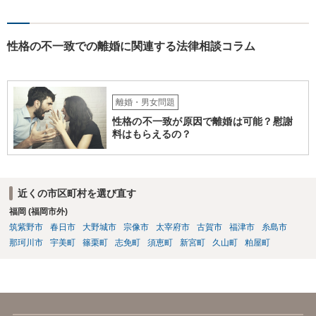
や取消しとなるような事情はないと思われます。 ③ 公正証書を作成
するには、公正証書を作成すること自体の双方の合意と相互の協力
（作成のためには双方日程を調整して公証役場に同時に赴く必要があ
ります）と、合意内容について双方の了承が必要です。 現状では相
性格の不一致での離婚に関連する法律相談コラム
手方と合意を経るのは、難しいのではないでしょうか。 作成済みの
協議書に記載された養育費の金額が法的にみて低すぎる場合は、養育
費増額を求める調停を提起するのがお勧めです。 調停で話し合いが
まとまらなければ、審判といって、それぞれの収入をもとに裁判所が
離婚・男女問題
適切な金額を判断しますので、一応の決着はつきます。 調停や審判
性格の不一致が原因で離婚は可能？慰謝
で決定された養育費を支払わない場合は、強制執行（例えば給与の差
料はもらえるの？
押えが考えられます。）することが可能です。 作成済みの協議書
が、公正証書ではないのであれば、現状では約束違反に対して強制執
行することができないという状況です。 ④ まず、現状からすれば公
正証書の作成の依頼ではなく、依頼を受けるとすれば養育費増額の調
近くの市区町村を選び直す
停だと思います。 弁護士費用は自由化されており、弁護士ごとに
福岡 (福岡市外)
異なりますが、依頼時に２０～３０万円程度、増額が実現できた場合
には増額できた金額の●％という形で報酬を設定している場合が多いと
筑紫野市
春日市
大野城市
宗像市
太宰府市
古賀市
福津市
糸島市
思います。 調停や審判によって、養育費が現状と比べて増減額し
那珂川市
宇美町
篠栗町
志免町
須恵町
新宮町
久山町
粕屋町
得るのは③で説明したとおりです。 ⑤ 養育費の増額を求めることが
できる可能性があるのは③で説明したとおりです。 違反の内容次
第ではありますが、迷惑行為の停止を求めたり、賠償を求める訴訟と
いうものも、一応考えられないではありません。 ただし、訴訟を
起こすにも相応の費用と時間がかかります。 たとえば養育費の増