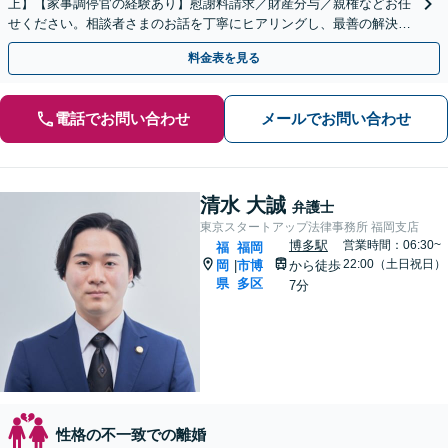
上】【家事調停官の経験あり】慰謝料請求／財産分与／親権などお任
せください。相談者さまのお話を丁寧にヒアリングし、最善の解決策
をご提案いたします
料金表を見る
電話でお問い合わせ
メールでお問い合わせ
清水 大誠
弁護士
東京スタートアップ法律事務所 福岡支店
博多駅
営業時間：06:30~
福
福岡
22:00（土日祝日）
岡
市博
から徒歩
|
県
多区
7分
性格の不一致での離婚