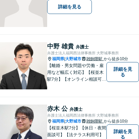
す。
詳細を見る
中野 雄貴
弁護士
弁護士法人福岡西法律事務所 大野城事務所
福岡県
大野城市
雑餉隈駅
から徒歩10分
|
【離婚・男女問題や労働・雇
詳細を見
用など幅広く対応】【桜並木
る
駅7分】【オンライン相談可
能】【ＬＩＮＥ対応可】 依頼
者様のお話をじっくりとお伺
いし、問題の本質を理解した
上で、最適な解決策を共に考
赤木 公
弁護士
えます。
弁護士法人福岡西法律事務所 大野城事務所
福岡県
大野城市
雑餉隈駅
から徒歩10分
|
【桜並木駅7分】【休日・夜間
詳細を見
面談可】【法テラス利用可】
る