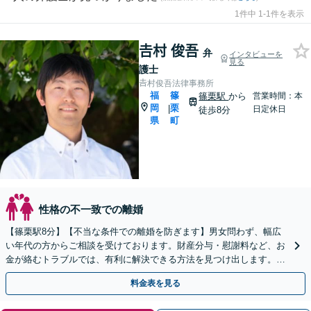
1件中 1-1件を表示
𠮷村 俊吾
弁
インタビューを
見る
護士
𠮷村俊吾法律事務所
福
篠
篠栗駅
から
営業時間：本
岡
栗
|
日定休日
徒歩8分
県
町
性格の不一致での離婚
【篠栗駅8分】【不当な条件での離婚を防ぎます】男女問わず、幅広
い年代の方からご相談を受けております。財産分与・慰謝料など、お
金が絡むトラブルでは、有利に解決できる方法を見つけ出します。ま
ずはお気軽にご相談ください【完全個室】
料金表を見る