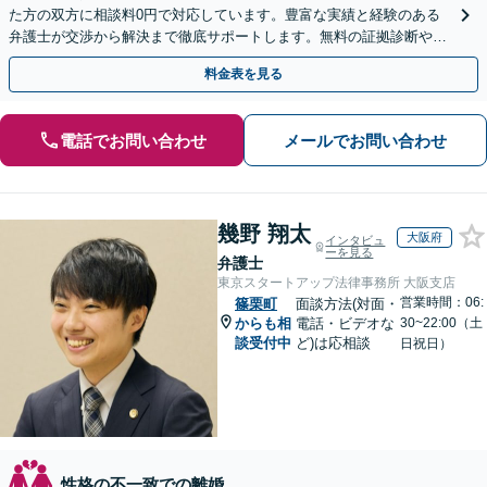
た方の双方に相談料0円で対応しています。豊富な実績と経験のある
弁護士が交渉から解決まで徹底サポートします。無料の証拠診断や着
手金の返還保証もありますので安心してご相談ください。
料金表を見る
電話でお問い合わせ
メールでお問い合わせ
幾野 翔太
大阪府
インタビュ
ーを見る
弁護士
東京スタートアップ法律事務所 大阪支店
営業時間：06:
篠栗町
面談方法(対面・
からも相
電話・ビデオな
30~22:00（土
談受付中
ど)は応相談
日祝日）
性格の不一致での離婚