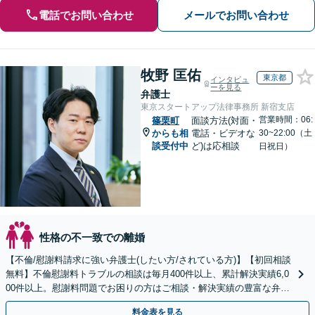
電話でお問い合わせ
メールでお問い合わせ
牧野 匡佑
東京都
インタビュ
ーを見る
弁護士
東京スタートアップ法律事務所 新宿支店
営業時間：06:
篠栗町
面談方法(対面・
からも相
電話・ビデオな
30~22:00（土
談受付中
ど)は応相談
日祝日）
性格の不一致での離婚
【不倫/慰謝料請求に強い弁護士(したい方/されている方)】【初回相談
無料】不倫慰謝料トラブルの相談は毎月400件以上、累計解決実績6,0
00件以上。慰謝料問題でお困りの方はご相談・解決実績の豊富な弁護
士による無料相談をご利用ください。
料金表を見る