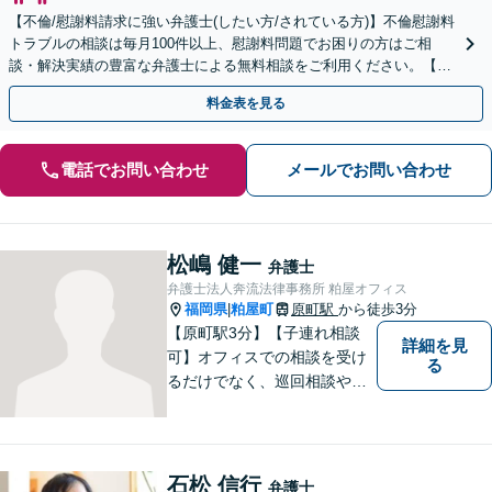
【不倫/慰謝料請求に強い弁護士(したい方/されている方)】不倫慰謝料
トラブルの相談は毎月100件以上、慰謝料問題でお困りの方はご相
談・解決実績の豊富な弁護士による無料相談をご利用ください。【不
倫相談は初回0円】【福岡県全域対応】
料金表を見る
電話でお問い合わせ
メールでお問い合わせ
松嶋 健一
弁護士
弁護士法人奔流法律事務所 粕屋オフィス
福岡県
粕屋町
原町駅
から徒歩3分
|
【原町駅3分】【子連れ相談
詳細を見
可】オフィスでの相談を受け
る
るだけでなく、巡回相談や出
張相談を定期的に実施、住民
の皆様のニーズに応えられる
よう夜間や休日相談にも柔軟
に対応しております。安心し
石松 信行
弁護士