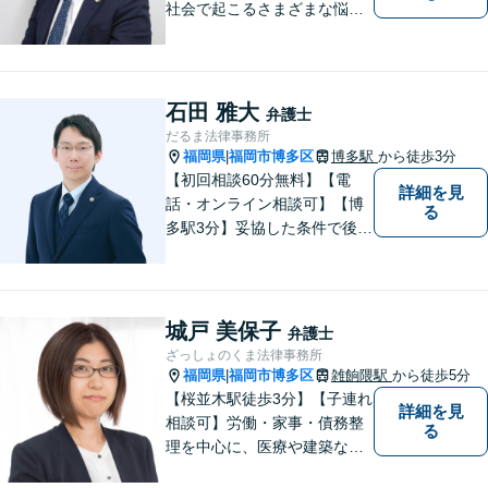
社会で起こるさまざまな悩み
に寄り添い、一件一件丁寧に
取り組むことで、皆さまに安
心を届けたいと考えていま
す。 困りごとやご相談があり
石田 雅大
弁護士
ましたら、どうぞお気軽にお
だるま法律事務所
声がけください。
福岡県
福岡市博多区
博多駅
から徒歩3分
|
【初回相談60分無料】【電
詳細を見
話・オンライン相談可】【博
る
多駅3分】妥協した条件で後悔
しないためには、早い段階で
の整理が重要です。 丁寧にお
話をお伺いし、状況に応じた
現実的な解決策をご提案いた
城戸 美保子
弁護士
しますので、まずはお気軽に
ざっしょのくま法律事務所
ご相談ください。
福岡県
福岡市博多区
雑餉隈駅
から徒歩5分
|
【桜並木駅徒歩3分】【子連れ
詳細を見
相談可】労働・家事・債務整
る
理を中心に、医療や建築など
より専門的な訴訟にも携わ