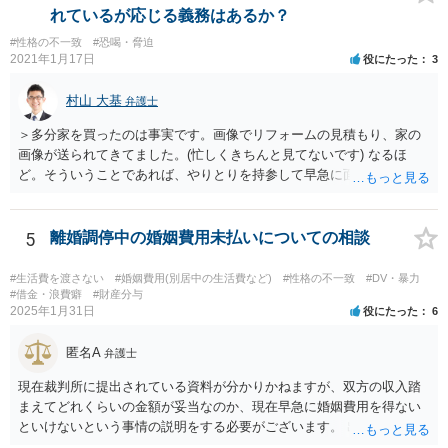
はないはずです。（というより、返礼義務履行のような意味合いだと
れているが応じる義務はあるか？
したら、出産祝いを受け取る側も気持ちの問題として嫌なのではない
#性格の不一致
#恐喝・脅迫
でしょうか。） いずれにしましても、貴方に返還義務はないので応じ
2021年1月17日
役にたった
3
る必要はありません。あまりにしつこいようであれば、弁護士から内
容証明などで通知すれば止まるのではないかと思います。
村山 大基
弁護士
＞多分家を買ったのは事実です。画像でリフォームの見積もり、家の
画像が送られてきてました。(忙しくきちんと見てないです) なるほ
ど。そういうことであれば、やりとりを持参して早急に面談相談に行
きましょう。 当面、電話には出なくていいと思います。
5
離婚調停中の婚姻費用未払いについての相談
#生活費を渡さない
#婚姻費用(別居中の生活費など)
#性格の不一致
#DV・暴力
#借金・浪費癖
#財産分与
2025年1月31日
役にたった
6
匿名A
弁護士
現在裁判所に提出されている資料が分かりかねますが、双方の収入踏
まえてどれくらいの金額が妥当なのか、現在早急に婚姻費用を得ない
といけないという事情の説明をする必要がございます。 出来なくはな
いのでしょうが、就けていただいた方がいいかとは思います。 現在の