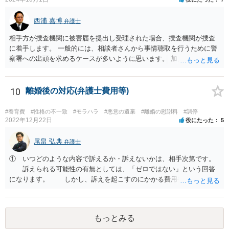
西浦 嘉博
弁護士
相手方が捜査機関に被害届を提出し受理された場合、捜査機関が捜査
に着手します。 一般的には、相談者さんから事情聴取を行うために警
察署への出頭を求めるケースが多いように思います。 加えて、相手方
から診断書の提出を求めたり、相手方から事情を聴取したり、怪我の
具合などを実況見分調書で保存したりなど証拠を収集し、立件する方
針を決めた場合は検察庁に事件を送致する流れとなることが見込まれ
10
離婚後の対応(弁護士費用等)
ます。
#養育費
#性格の不一致
#モラハラ
#悪意の遺棄
#離婚の慰謝料
#調停
2022年12月22日
役にたった
5
尾畠 弘典
弁護士
① いつどのような内容で訴えるか・訴えないかは、相手次第です。
訴えられる可能性の有無としては、「ゼロではない」という回答
になります。 しかし、訴えを起こすのにかかる費用や手間を考え
れば、その可能性は、高くはないと思います。 ② 脅迫や錯誤、意思
能力がない状況で作成した場合などは、無効になったり取り消された
りする可能性があります。しかし、法的には無効や取消しを主張する
もっとみる
ハードルはとても高いです。お聞きする限り、今回のケースでは無効