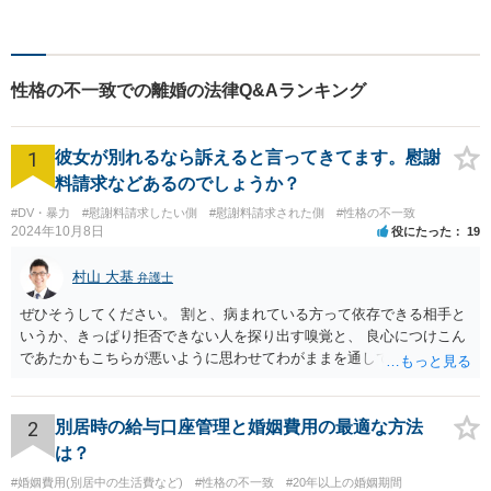
り、幅広い経験を積んできま
した。まずはご相談だけで
も、早めにお越しいただい
て、一緒に解決を目指しまし
性格の不一致での離婚の法律Q&Aランキング
ょう。
1
彼女が別れるなら訴えると言ってきてます。慰謝
料請求などあるのでしょうか？
#DV・暴力
#慰謝料請求したい側
#慰謝料請求された側
#性格の不一致
2024年10月8日
役にたった
19
村山 大基
弁護士
ぜひそうしてください。 割と、病まれている方って依存できる相手と
いうか、きっぱり拒否できない人を探り出す嗅覚と、 良心につけこん
であたかもこちらが悪いように思わせてわがままを通してくる力がす
ごいので、 第三者にも関与してもらい、二人だけで解決しようとしな
いのがおすすめです。 二人だけの密室で好き勝手していても、割と弁
護士とか警察が関与すると しゅんとする人が多いです。
2
別居時の給与口座管理と婚姻費用の最適な方法
は？
#婚姻費用(別居中の生活費など)
#性格の不一致
#20年以上の婚姻期間