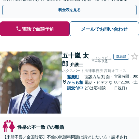
サポート【子連れ相談】【休日相談可】
料金表を見る
電話で面談予約
メールでお問い合わせ
五十嵐 太
群馬県
インタビュ
ーを見る
郎
弁護士
ネクスパート法律事務所 高崎オフィス
営業時間：09:
篠栗町
面談方法(対面・
からも相
電話・ビデオな
00~21:00（土
談受付中
ど)は応相談
日祝日）
性格の不一致での離婚
【来所不要／全国対応】不倫の慰謝料問題は請求したい方・請求され