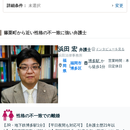
詳細条件
未選択
変更
篠栗町から近い性格の不一致に強い弁護士
浜田 宏
弁護士
インタビューを見る
浜田法律事務所
福
博多駅
か
営業時間：本
福岡市
岡
|
日定休日
ら徒歩1分
博多区
県
性格の不一致での離婚
【JR・地下鉄博多駅1分】【平日夜間も対応可】【弁護士歴21年以