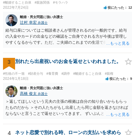
#離婚すること自体
#親族関係
#モラハラ
2022年7月24日
役にたった
12
離婚・男女問題に強い弁護士
辻村 幸宏
弁護士
給与口座についてはご相談者さんが管理されるのが一般的です。給与
の入金やカードの出金などの確認をご自身でされる方が今後は管理し
やすくなるからです。ただ、ご夫婦のこれまでの生活で奥様が管理さ
れており不当な出金をしないというのであれば、それはそのまま維持
しても構わないとは思います。 隠し財産といっても、収入は給与だけ
で隠しようがないでしょうし、今わかっていない財産がないのであれ
3
別れたら出産祝いのお金を返せといわれました。
ば別居後に新たな財産ができてもお互いに分与を主張できないことに
はなりますので杞憂ということになろうかと思います。 婚姻費用を渡
#性格の不一致
#財産分与
#養育費
#調停
#離婚すること自体
#親権
さないというおそれを奥様が抱くのはやむない面もあるとは思います
2024年1月18日
役にたった
9
が、ここは信じていただくしかないですし、婚姻費用の金額の合意が
離婚・男女問題に強い弁護士
できるかどうかの方が重要だと思います（合意できなれば納得した金
髙橋 俊太
弁護士
額をもらえないという意味では、奥様の不満は残るからです）。 特別
＞返してほしいという元夫の主張の根拠は自分の知り合いからもらっ
経費という問題はあるのですが、一般には、収入から婚姻費用は定め
たものだから ＞その人たちがもし出産したら同じ金額を返さなければ
られ、全ての生活費が入っていると見ます。奥様の利益のために支払
ならないと言うことで返せといってきます。 ずいぶんとトリッキーな
っている費用については、婚姻費用から引くことも相当だと思いま
主張だと感じられます。【その人たちがもし出産したら同じ金額を返
す。
さなければならない】ということですが、元夫がご友人に出産祝いを
贈る場合、その意味合いは贈与・お祝いであって返礼（≒内祝い）で
4
ネット恋愛で別れる時、ローンの支払いを求めら