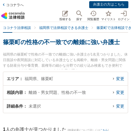
弁護士の方はこちら
ココナラへ
投稿する
探す
閲覧履歴
マイリスト
ログイン
ココナラ法律相談
福岡県で法律相談できる弁護士
篠栗町で法律相談で
篠栗町の性格の不一致での離婚に強い弁護士
福岡県の篠栗町で性格の不一致での離婚に強い弁護士が1名見つかりました。休
日面談や夜間面談に対応している弁護士なども掲載中。離婚・男女問題に関係
する財産分与や養育費、親権等の細かな分野での絞り込み検索もでき便利で
す。特に 𠮷村俊吾法律事務所の𠮷村 俊吾弁護士のプロフィール情報や弁護士費
用、強みなどが注目されています。『篠栗町で土日や夜間に発生した性格の不
エリア
福岡県、篠栗町
変更
一致での離婚のトラブルを今すぐに弁護士に相談したい』『性格の不一致での
離婚のトラブル解決の実績豊富な近くの弁護士を検索したい』『初回相談無料
相談内容
離婚・男女問題、性格の不一致
変更
で性格の不一致での離婚を法律相談できる篠栗町内の弁護士に相談予約した
い』などでお困りの相談者さんにおすすめです。
詳細条件
未選択
変更
1
人の弁護士が見つかりました
(検索結果について詳しくは
こちら
)