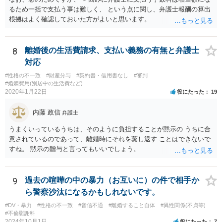
るため一括で支払う事は難しく、 という点に関し、弁護士報酬の算出
根拠はよく確認しておいた方がよいと思います。
8
離婚後の生活費請求、支払い義務の有無と弁護士
対応
#性格の不一致
#財産分与
#契約書・借用書なし
#審判
#婚姻費用(別居中の生活費など)
2020年1月22日
役にたった
19
内藤 政信
弁護士
うまくいっているうちは、そのように負担することが黙示の うちに合
意されているのであって、離婚時にそれを蒸し返す ことはできないで
すね。 黙示の贈与と言ってもいいでしょう。
9
過去の喧嘩の中の暴力（お互いに）の件で相手か
ら警察沙汰になるかもしれないです。
#DV・暴力
#性格の不一致
#音信不通
#離婚すること自体
#異性関係(不貞等)
#不倫慰謝料
2024年10月1日
役にたった
7