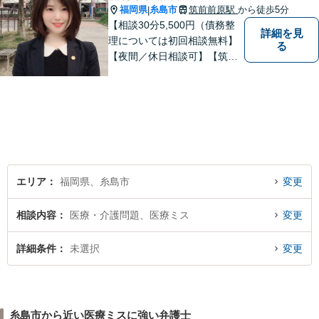
福岡県
糸島市
筑前前原駅
から徒歩5分
|
【相談30分5,500円（債務整
詳細を見
理については初回相談無料】
る
【夜間／休日相談可】【筑前
前原駅徒歩5分】99.9％の有罪
率の中、無罪判決取得の実績
もあります。一人で悩まず、
ぜひ、お気軽にご相談下さ
い。心を込めて対応させてい
ただきます。
エリア
福岡県、糸島市
変更
相談内容
医療・介護問題、医療ミス
変更
詳細条件
未選択
変更
糸島市から近い医療ミスに強い弁護士