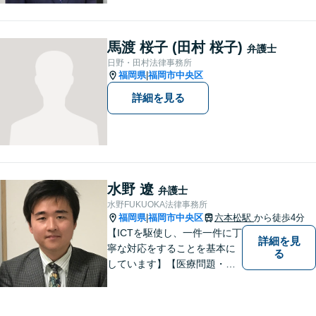
ます。「遺産分割や遺留分侵
害額請求などの相続問題」は
じめ、「離婚事件」、「損害
馬渡 桜子 (田村 桜子)
弁護士
賠償請求事件」、「刑事事
日野・田村法律事務所
件」まで多数の事件の取り扱
福岡県
福岡市中央区
|
い【分割払い可】
詳細を見る
水野 遼
弁護士
水野FUKUOKA法律事務所
福岡県
福岡市中央区
六本松駅
から徒歩4分
|
【ICTを駆使し、一件一件に丁
詳細を見
寧な対応をすることを基本に
る
しています】【医療問題・交
通事故等医療分野の知識が必
要な事件に対応】【刑事・少
年事件にスピーディーに対