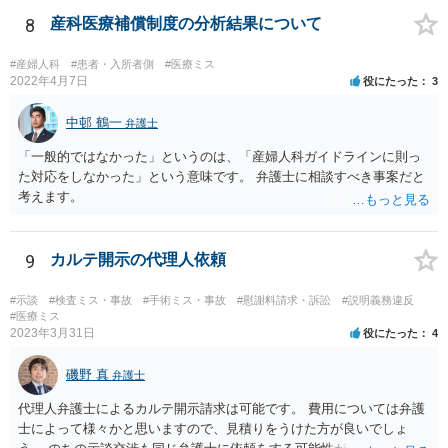
れているのであれば消防の記録等を調査してみなければ、裁判で勝て
る可能性があるかどうかまでは判断できません。これはどの介護事
8
産科医療補償制度の分析結果について
故・医療事故でも同様です。 一度弁護士にご相談の上、まずは調査
事件として依頼された方が良いと思います。
#産婦人科
#患者・入所者側
#医療ミス
2022年4月7日
役にたった
3
中邨 鶴一
弁護士
「一般的ではなかった」というのは、「産婦人科ガイドラインに則っ
た対応をしなかった」という意味です。 弁護士に相談すべき事案だと
考えます。
9
カルテ開示の代理人依頼
#示談
#検査ミス・事故
#手術ミス・事故
#慰謝料請求・訴訟
#説明義務違反
#医療ミス
2023年3月31日
役にたった
4
磯野 真
弁護士
代理人弁護士によるカルテ開示請求は可能です。 費用については弁護
士によって様々かと思いますので、見積りをうけた方が良いでしょ