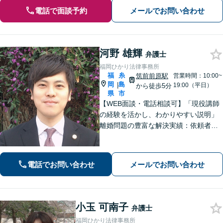
電話で面談予約
メールでお問い合わせ
河野 雄輝
弁護士
福岡ひかり法律事務所
福
糸
筑前前原駅
営業時間：10:00~
岡
島
|
19:00（平日）
から徒歩5分
県
市
【WEB面談・電話相談可】「現役講師
の経験を活かし、わかりやすい説明」
離婚問題の豊富な解決実績：依頼者さ
まの立場に立った戦略的なアプローチ
で、離婚問題を解決へと導きます「借
金問題：豊富な相談実績で借金の苦し
電話でお問い合わせ
メールでお問い合わせ
みへの深く共感」ご依頼後は最短で督
促ストップ
小玉 可南子
弁護士
福岡ひかり法律事務所