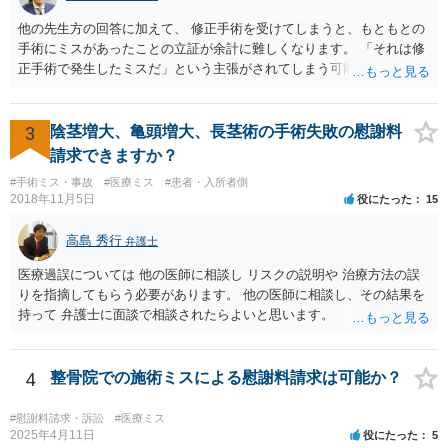
他の先生方の回答に加えて、 修正手術を受けてしまうと、もともとの
手術にミスがあったことの立証が余計に難しくなります。 「それは修
正手術で発生したミスだ」という主張がされてしまう可能性があるか
らです。 心身の苦痛はあるでしょうけれども、損害賠償請求などをご
検討なさっているのであれば、修正手術を受けるまえに弁護士に相談
して対応を決めることを強くお勧めいたします。
3
陰茎増大、亀頭増大、長茎術の手術失敗の慰謝料
請求できますか？
#手術ミス・事故
#医療ミス
#患者・入所者側
2018年11月5日
役にたった
15
高島 秀行
弁護士
医療過誤については 他の医師に相談し リスクの説明や 治療方法の誤
りを指摘してもらう必要があります。 他の医師に相談し、その結果を
持って 弁護士に面談で相談されたらよいと思います。
4
整骨院での施術ミスによる慰謝料請求は可能か？
#慰謝料請求・訴訟
#医療ミス
2025年4月11日
役にたった
5