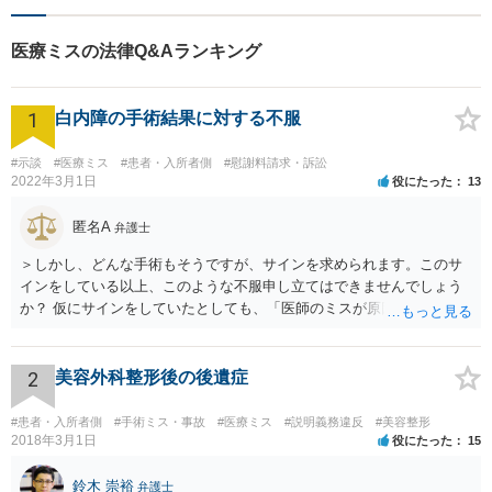
応】【遠隔地からのご依頼・
ご相談歓迎】あなたのために
医療ミスの法律Q&Aランキング
全力で事件と向き合います！
1
白内障の手術結果に対する不服
#示談
#医療ミス
#患者・入所者側
#慰謝料請求・訴訟
2022年3月1日
役にたった
13
匿名A
弁護士
＞しかし、どんな手術もそうですが、サインを求められます。このサ
インをしている以上、このような不服申し立てはできませんでしょう
か？ 仮にサインをしていたとしても、「医師のミスが原因で老眼がひ
どくなったといえるような場合」や「白内障の手術の合併症として老
眼が悪化することがあるにもかかわらず、全く説明されなかったよう
な場合」には、請求することは可能です。
2
美容外科整形後の後遺症
#患者・入所者側
#手術ミス・事故
#医療ミス
#説明義務違反
#美容整形
2018年3月1日
役にたった
15
鈴木 崇裕
弁護士