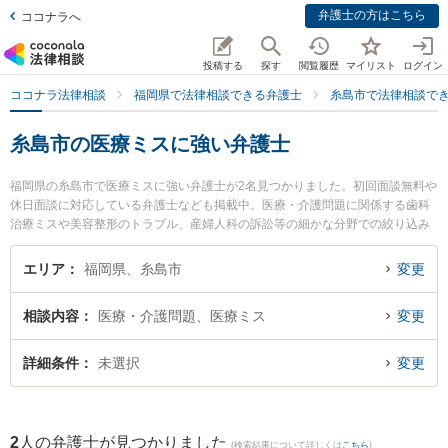
弁護士の方はこちら
ココナラへ
投稿する
探す
閲覧履歴
マイリスト
ログイン
ココナラ法律相談
福岡県で法律相談できる弁護士
糸島市で法律相談で
糸島市の医療ミスに強い弁護士
福岡県の糸島市で医療ミスに強い弁護士が2名見つかりました。初回面談無料や
休日面談に対応している弁護士なども掲載中。医療・介護問題に関係する歯科
治療ミスや美容整形のトラブル、産婦人科の訴訟等の細かな分野での絞り込み
検索もでき便利です。特に福岡ひかり法律事務所の河野 雄輝弁護士や福岡ひか
り法律事務所の小玉 可南子弁護士のプロフィール情報や弁護士費用、強みなど
エリア
福岡県、糸島市
変更
が注目されています。『糸島市で土日や夜間に発生した医療ミスのトラブルを
今すぐに弁護士に相談したい』『医療ミスのトラブル解決の実績豊富な近くの
相談内容
医療・介護問題、医療ミス
変更
弁護士を検索したい』『初回相談無料で医療ミスを法律相談できる糸島市内の
弁護士に相談予約したい』などでお困りの相談者さんにおすすめです。
詳細条件
未選択
変更
2
人の弁護士が見つかりました
(検索結果について詳しくは
こちら
)