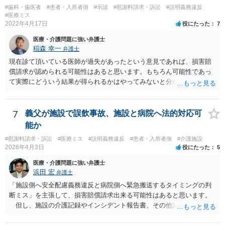
#歯科・歯医者
#患者・入所者側
#示談
#慰謝料請求・訴訟
#説明義務違反
#医療ミス
2022年4月17日
役にたった
7
医療・介護問題に強い弁護士
稲森 幸一
弁護士
現在診て頂いている医師が過失があったという意見であれば、損害賠
償請求が認められる可能性はあると思います。もちろん可能性であっ
て実際にどういう結果が得られるかはやってみないと分かりません
が。 損害としては、その過失によって生じた症状の治療にかかった治
療費や精神的苦痛を受けた分の慰謝料や仕事に影響があれば休業損害
などが考えられます。 頑張ってください。
7
義父が施設で誤飲事故、施設と病院へ法的対応可
能か
#慰謝料請求・訴訟
#医療ミス
#説明義務違反
#患者・入所者側
#介護施設
2026年4月3日
役にたった
5
医療・介護問題に強い弁護士
浜田 宏
弁護士
「施設側へ安全配慮義務違反と病院側へ緊急搬送するタイミングの判
断ミス」を主張して、損害賠償請求出来る可能性はあると思います。
但し、施設の介護記録やインシデント報告書、その他施設内で作成
された誤飲事故に関する資料、搬送先の病院の医療記録、救急搬送さ