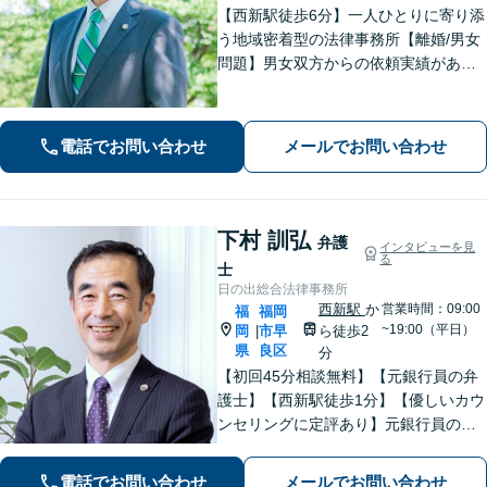
【西新駅徒歩6分】一人ひとりに寄り添
う地域密着型の法律事務所【離婚/男女
問題】男女双方からの依頼実績があり
【相続/遺言】話が平行線になっていま
せんか？第3者の目線から、さまざまな
解決方法や選択肢の提示をいたします
電話でお問い合わせ
メールでお問い合わせ
下村 訓弘
弁護
インタビューを見
る
士
日の出総合法律事務所
西新駅
か
営業時間：09:00
福
福岡
~19:00（平日）
岡
市早
ら徒歩2
|
県
良区
分
【初回45分相談無料】【元銀行員の弁
護士】【西新駅徒歩1分】【優しいカウ
ンセリングに定評あり】元銀行員のノ
ウハウも活かして相続／借金・債務整
理／労働雇用／企業法務／債権回収か
電話でお問い合わせ
メールでお問い合わせ