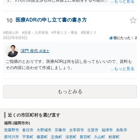
う。 のちの示談交渉も同じ弁護士に依頼をする可能性がある場合に
は、それが必要になった場合の費用のことも含めて、予め相談してお
いたほうが良いと思われます。
10
医療ADRの申し立て書の書き方
#産婦人科
#患者・入所者側
#手術ミス・事故
#医療ミス
2022年8月8日
役にたった
2
濵門 俊也
弁護士
ご指摘のとおりです。医療ADRは何を話し合ってもいいので、資料も
その内容に合わせて作成しましょう。
もっとみる
近くの市区町村を選び直す
福岡 (福岡市外)
筑紫野市
春日市
大野城市
宗像市
太宰府市
古賀市
福津市
糸島市
那珂川市
宇美町
篠栗町
志免町
須恵町
新宮町
久山町
粕屋町