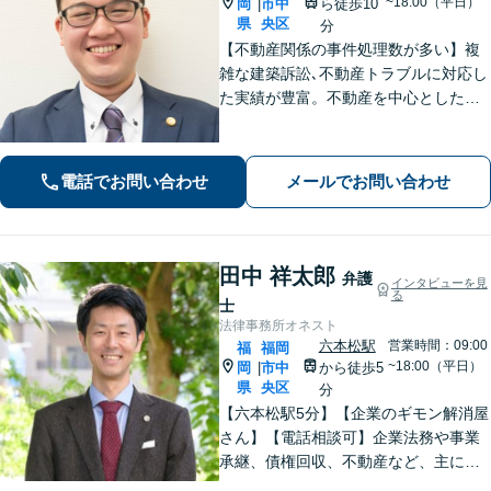
~18:00（平日）
岡
市中
ら徒歩10
|
県
央区
分
【不動産関係の事件処理数が多い】複
雑な建築訴訟､不動産トラブルに対応し
た実績が豊富。不動産を中心とした相
続トラブルにも多く対応【顧問弁護
士】業績にも影響する中小企業関係の
法務、顧客とのトラブル、予防法務も
電話でお問い合わせ
メールでお問い合わせ
お任せ【六本松駅2分】
田中 祥太郎
弁護
インタビューを見
る
士
法律事務所オネスト
六本松駅
営業時間：09:00
福
福岡
~18:00（平日）
岡
市中
から徒歩5
|
県
央区
分
【六本松駅5分】【企業のギモン解消屋
さん】【電話相談可】企業法務や事業
承継、債権回収、不動産など、主に企
業側の案件に注力しています。経営者