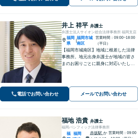
ら離婚問題までサポートします。経営
者保証ガイドライン利用実績あり。
井上 祥平
弁護士
弁護士法人サイオン総合法律事務所 福岡支店
福岡
福岡市城
営業時間：09:00~18:00
|
県
南区
（平日）
【福岡市城南区】地域に根差した法律
事務所。地元出身弁護士が地域の皆さ
まのお困りごとに親身に対応いたしま
す。【話しやすさを大事に】お気軽に
ご相談ください【友丘３丁目バス停目
の前・駐車場あり】
電話でお問い合わせ
メールでお問い合わせ
福地 浩貴
弁護士
福岡パシフィック法律事務所
赤坂駅
か
営業時間：09:00
福
福岡