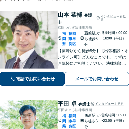
山本 恭輔
弁護
インタビューを見
る
士
福岡つむぎ法律事務所
藤崎駅
か
営業時間：09:00
福
福岡
~18:00（平日）
岡
市早
ら徒歩5
|
県
良区
分
【藤崎駅から徒歩5分】【出張相談・オ
ンライン可】どんなことでも、まずは
お気軽にご相談ください。法律相談で
は、まずは相談者の方のお話をじっく
り聞くことが大事だと考えています。
電話でお問い合わせ
メールでお問い合わせ
【明瞭でリーズナブルな料金体制】
平田 卓
弁護士
インタビューを見る
平田すぐる法律事務所
西新駅
か
営業時間：09:00
福
福岡
~23:00（平日）
岡
市早
ら徒歩6
|
県
良区
分