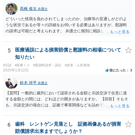
髙橋 俊太
弁護士
どういった怪我を負わされてしまったのか、治療等の見通しがどのよ
うな状況であるか等々の詳細をお伺いする必要はありますが、慰謝料
の請求は可能だと考えられます。 弁護士に個別に相談した方がよいケ
ースであると思いますので、最寄りの弁護士やココナラで弁護士を探
してみるとよいでしょう。
5
医療過誤による損害賠償と慰謝料の相場について
知りたい
#示談
#医療ミス
#慰謝料請求・訴訟
#患者・入所者側
2025年1月22日
役にたった
3
鈴木 祥平
弁護士
【質問】一般的に裁判において認容される金額と示談交渉で合意に達
する金額との間には、どれほどの開きがありますか。 【回答】そもそ
も、示談交渉の場合には、証拠で事実関係などを詰めていないことが
あることから、一概には言えませんが、裁判で認められる６割～７割
程度にはなると思います。
6
歯科 レントゲン見落とし 証拠画像あるが損害
賠償請求出来ますでしょうか？