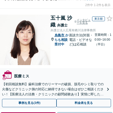
2件中 1-2件を表示
五十嵐 沙
東京都
インタビュ
ーを見る
織
弁護士
弁護士法人広尾有栖川法律事務所
営業時間：1
糸島市
か
面談方法(対面・
らも相談
電話・ビデオな
0:00~16:00
受付中
ど)は応相談
（平日）
医療ミス
【初回相談無料】歯科治療でのリーマーの破損、脱毛やシミ取りでの
火傷などクリニック側の対応に納得できない場合はぜひご相談くださ
い！【医療法人の法務・クリニックの顧問経験あり】実情に即したア
ドバイスで、納得のできるトラブルの解決を目指します。
事例を見る(3件)
料金表を見る