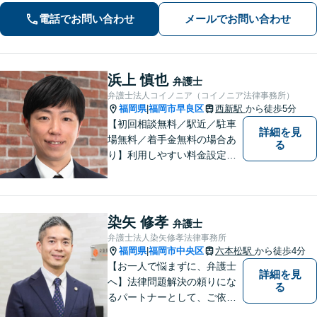
のみなさまが安心して本業に専念でき
電話でお問い合わせ
メールでお問い合わせ
るよう、法律に関するちょっとした疑
問や悩みも迅速に解消。ぜひご相談く
ださい。
浜上 慎也
弁護士
弁護士法人コイノニア（コイノニア法律事務所）
福岡県
福岡市早良区
西新駅
から徒歩5分
|
【初回相談無料／駅近／駐車
詳細を見
場無料／着手金無料の場合あ
る
り】利用しやすい料金設定に
努め、裁判所や大手法律事務
所での豊富な経験も活かし、
ご相談者様にとってベストな
解決へ導きます。話しやすい
染矢 修孝
弁護士
雰囲気を大切に、寄り添いつ
弁護士法人染矢修孝法律事務所
つ冷静で強力な味方になりま
福岡県
福岡市中央区
六本松駅
から徒歩4分
|
す。
【お一人で悩まずに、弁護士
詳細を見
へ】法律問題解決の頼りにな
る
るパートナーとして、ご依頼
者の納得の行く解決を目指し