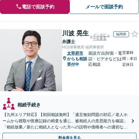
電話で面談予約
メールで面談予約
川波 晃生
福岡県
インタビュ
ーを見る
弁護士
Hi法律事務所 福岡事務所
営業時
太宰府市
面談方法(対面・電
からも相談
話・ビデオなど)は
間：本日
受付中
応相談
定休日
相続手続き
【九州エリア対応】【初回相談無料】「遺言無効問題の対応／老人ホ
ームから聴取や医療記録の精査を通じ、被相続人の意思能力を確認」
「相続放棄／新たに相続人となった方への説明や債権者への適切な対
応まで、きめ細やかにサポート」【休日・夜間相談可】
料金表を見る