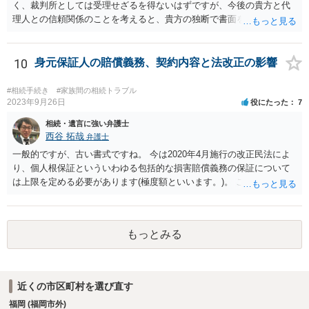
く、裁判所としては受理せざるを得ないはずですが、今後の貴方と代
理人との信頼関係のことを考えると、貴方の独断で書面を提出したり
裁判所に電話したりするのはお勧めしにくいところです。 現在の弁護
士が主張書面の提出を渋っているようですが、弁護士として提出の実
益がないと考えている可能性もあると思いますので、そのあたりも含
10
身元保証人の賠償義務、契約内容と法改正の影響
めて、弁護士見解を確認等するためによく打ち合わせた方がよいと思
います。単に面倒臭いということで書面提出をしないということであ
#相続手続き
#家族間の相続トラブル
れば、当該弁護士との委任関係を修了した上で、貴方のほうで書面提
2023年9月26日
役にたった
7
出することを検討なさった方がよいでしょう。
相続・遺言に強い弁護士
西谷 拓哉
弁護士
一般的ですが、古い書式ですね。 今は2020年4月施行の改正民法によ
り、個人根保証といういわゆる包括的な損害賠償義務の保証について
は上限を定める必要があります(極度額といいます。)。 この書式にサ
インしても、実際は連帯保証部分は民法465条の2②により無効とな
り、会社側は請求できない可能性が高そうです。
もっとみる
近くの市区町村を選び直す
福岡 (福岡市外)