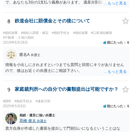
で、あなたも3分の1支払う義務があります。 遺産分割協議をして、不
動産取得者を決めて、相続登記する必要があります。 登記名義人に支
払い義務があります。
8
鉄道会社に賠償金とその後について
#相続放棄
#相続人調査・確定
#相続手続き
#相続放棄
#口座凍結解除
#不動産・土地の相続
2019年6月28日
役にたった
6
匿名A
弁護士
情報を小出しにされますといつまでも質問と回答にキリがありません
ので、後はお近くの弁護士にご相談下さい。
9
家庭裁判所への自分での書類提出は可能ですか？
#調停
#相続手続き
#遺産分割
2025年5月8日
役にたった
5
相続・遺言に強い弁護士
髙橋 俊太
弁護士
貴方自身が作成した書面を提出して門前払いになるということはな