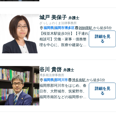
者様のお話をじっくりとお伺
いし、問題の本質を理解した
上で、最適な解決策を共に考
城戸 美保子
弁護士
えます。
ざっしょのくま法律事務所
福岡県
福岡市博多区
雑餉隈駅
から徒歩5分
|
【桜並木駅徒歩3分】【子連れ
詳細を見
相談可】労働・家事・債務整
る
理を中心に、医療や建築など
より専門的な訴訟にも携わ
り、幅広い経験を積んできま
した。まずはご相談だけで
も、早めにお越しいただい
谷川 貴啓
弁護士
て、一緒に解決を目指しまし
博多南法律事務所
ょう。
福岡県
那珂川市
博多南駅
から徒歩1分
|
福岡県那珂川市をはじめ、春
詳細を見
日市、大野城市、筑紫野市、
る
福岡市南区などの福岡県や九
州地域の皆様に満足していた
だけるよう、丁寧かつ誠実
に、そして全力で取り組みま