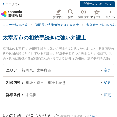
弁護士の方はこちら
ココナラへ
投稿する
探す
閲覧履歴
マイリスト
ログイン
ココナラ法律相談
福岡県で法律相談できる弁護士
太宰府市で法律相談
太宰府市の相続手続きに強い弁護士
福岡県の太宰府市で相続手続きに強い弁護士が1名見つかりました。初回面談無
料や休日面談に対応している弁護士、解決事例を持つ弁護士なども掲載中。相
続・遺言に関係する家族間の相続トラブルや認知症の相続、遺産分割等の細か
な分野での絞り込み検索もでき便利です。特に椿原法律事務所の椿原 剛弁護士
のプロフィール情報や弁護士費用、強みなどが注目されています。『太宰府市
エリア
福岡県、太宰府市
変更
で土日や夜間に発生した相続手続きのトラブルを今すぐに弁護士に相談した
い』『相続手続きのトラブル解決の実績豊富な近くの弁護士を検索したい』
相談内容
相続・遺言、相続手続き
変更
『初回相談無料で相続手続きを法律相談できる太宰府市内の弁護士に相談予約
したい』などでお困りの相談者さんにおすすめです。
詳細条件
未選択
変更
1
人の弁護士が見つかりました
(検索結果について詳しくは
こちら
)