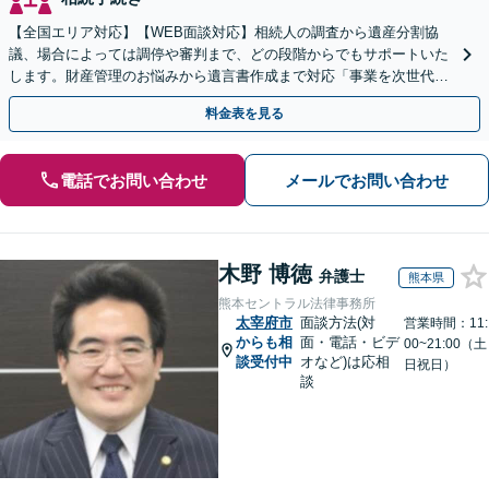
【全国エリア対応】【WEB面談対応】相続人の調査から遺産分割協
議、場合によっては調停や審判まで、どの段階からでもサポートいた
します。財産管理のお悩みから遺言書作成まで対応「事業を次世代に
引き継ぐ安心の事業承継をサポート」【完全個室相談】
料金表を見る
電話でお問い合わせ
メールでお問い合わせ
木野 博徳
弁護士
熊本県
熊本セントラル法律事務所
太宰府市
面談方法(対
営業時間：11:
からも相
面・電話・ビデ
00~21:00（土
談受付中
オなど)は応相
日祝日）
談