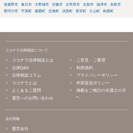
筑紫野市
春日市
大野城市
宗像市
太宰府市
古賀市
福津市
糸島市
那珂川市
宇美町
篠栗町
志免町
須恵町
新宮町
久山町
粕屋町
ココナラ法律相談について
ココナラ法律相談とは
ご意見・ご要望
法律Q&A
利用規約
法律相談コラム
プライバシーポリシー
ココナラとは
外部送信ポリシー
よくあるご質問
掲載をご検討の弁護士の方
へ
運営へのお問い合わせ
会社情報
運営会社