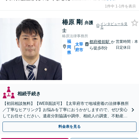
1件中 1-1件を表示
椿原 剛
弁護
インタビューを見
る
士
椿原法律事務所
福
都府楼前駅
か
営業時間：本
太宰
岡
|
日定休日
ら徒歩8分
府市
県
相続手続き
【初回相談無料】【WEB面談可】【太宰府市で地域密着の法律事務所
／丁寧なヒアリング】お悩みを丁寧におうかがしますので、ぜひ安心
してお任せください。遺産分割協議や調停、相続人の調査、不動産相
続、使い込み・寄与分など、幅広く対応
料金表を見る