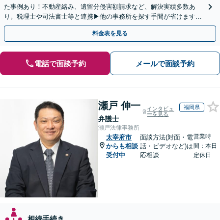
た事例あり！不動産絡み、遺留分侵害額請求など、解決実績多数あ
り。税理士や司法書士等と連携▶他の事務所を探す手間が省けます！
不動産会社と連携し無料査定&財産調査も◎
料金表を見る
電話で面談予約
メールで面談予約
瀬戸 伸一
福岡県
インタビュ
ーを見る
弁護士
瀬戸法律事務所
営業時
太宰府市
面談方法(対面・電
からも相談
話・ビデオなど)は
間：本日
受付中
応相談
定休日
相続手続き