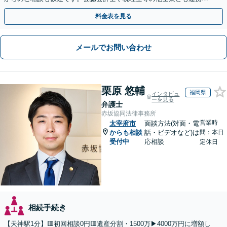
し、円満な解決を全力でサポートいたします。
料金表を見る
メールでお問い合わせ
栗原 悠輔
福岡県
インタビュ
ーを見る
弁護士
赤坂協同法律事務所
営業時
太宰府市
面談方法(対面・電
からも相談
話・ビデオなど)は
間：本日
受付中
応相談
定休日
相続手続き
【天神駅1分】🟥初回相談0円🟥遺産分割・1500万▶4000万円に増額し