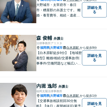
大野城市・太宰府市・春日
詳細を見
市・糟屋郡の弁護士です。 離
る
婚・養育費等、相続・遺産分
割、交通事故、借金問題、損
害賠償・慰謝料請求、労働問
題に注力しています。 初回無
料相談あり。出張相談あり。
森 俊輔
弁護士
２０時まで営業。福岡県全域
法律事務所アリスタ
と周辺対応。
福岡県
大野城市
白木原駅
から徒歩9分
|
【白木原駅徒歩9分】【地域密
詳細を見
着型】離婚/相続/交通事故/刑
る
事事件/労働問題など幅広い事
案に対応可能です。弁護士相
談が初めての方もお気軽にご
相談ください。1人1人に合わ
せたオーダーメイド対応を心
内堀 逸郎
弁護士
がけています。
福岡太陽法律事務所
福岡県
大野城市
白木原駅
から徒歩1分
|
【交通事故相談初回30分無
詳細を見
料】【休日・夜間相談可(要予