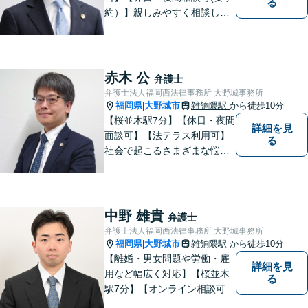
る
約）】親しみやすく相談しや
すい弁護士です。自慢のフッ
トワークで依頼者様のために
最善の努力を尽くします。
赤木 公
弁護士
弁護士法人福岡西法律事務所 大野城事務所
福岡県
大野城市
雑餉隈駅
から徒歩10分
|
【桜並木駅7分】【休日・夜間
詳細を見
面談可】【法テラス利用可】
る
社会で起こるさまざまな悩み
に寄り添い、一件一件丁寧に
取り組むことで、皆さまに安
心を届けたいと考えていま
す。 困りごとやご相談があり
中野 雄貴
弁護士
ましたら、どうぞお気軽にお
弁護士法人福岡西法律事務所 大野城事務所
声がけください。
福岡県
大野城市
雑餉隈駅
から徒歩10分
|
【離婚・男女問題や労働・雇
詳細を見
用など幅広く対応】【桜並木
る
駅7分】【オンライン相談可
能】【ＬＩＮＥ対応可】 依頼