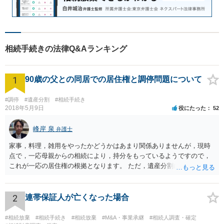
相続手続きの法律Q&Aランキング
1
90歳の父との同居での居住権と調停問題について
#調停
#遺産分割
#相続手続き
2018年5月9日
役にたった
52
峰岸 泉
弁護士
家事，料理，雑用をやったかどうかはあまり関係ありませんが，現時
点で，一応母親からの相続により，持分をもっているようですので，
これが一応の居住権の根拠となります。 ただ，遺産分割により，母の
持分を父親が取得した場合，住み続けるのは難しいかも知れません。
2
連帯保証人が亡くなった場合
#相続放棄
#相続手続き
#相続放棄
#M&A・事業承継
#相続人調査・確定