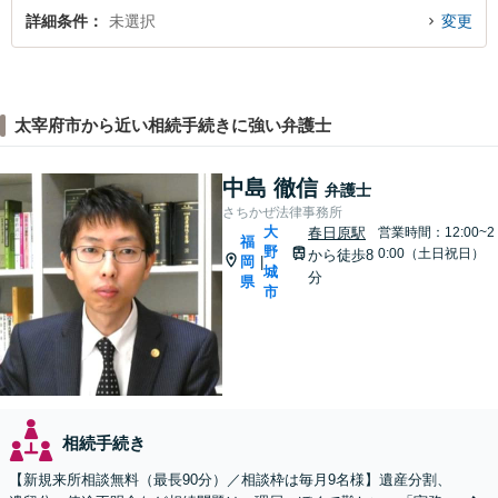
詳細条件
未選択
変更
太宰府市から近い相続手続きに強い弁護士
中島 徹信
弁護士
さちかぜ法律事務所
大
春日原駅
営業時間：12:00~2
福
野
0:00（土日祝日）
から徒歩8
岡
|
城
分
県
市
相続手続き
【新規来所相談無料（最長90分）／相談枠は毎月9名様】遺産分割、