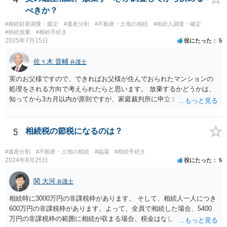
べきか？
#相続財産調査・鑑定
#遺産分割
#不動産・土地の相続
#相続人調査・確定
#相続放棄
#相続手続き
2025年7月15日
役にたった
5
佐々木 晋輔
弁護士
実のお父様ですので、できればお父様が住んでおられたマンションの
処理をされる方向で考えられたらと思います。 放棄するかどうかは、
知ってから3カ月以内が原則ですが、家庭裁判所に申立すれば3カ月の
期間を伸長することができます。 その間に、財産の状況を調査して、
放棄するかどうか決めることができます。 銀行やサラ金が数年も放置
することはありませんので、数年後に借金が発見される可能性はほぼ
5
相続税の節税になるのは？
ありません。 なお、私が扱った相続放棄を検討していた案件で、期間
伸長して調査したところ、サラ金に対する過払金など相当な財産が見
#遺産分割
#不動産・土地の相続
#協議
#相続手続き
つかったため相続したという事例がありました。
2024年8月25日
役にたった
5
関 大河
弁護士
相続時に3000万円の非課税枠があります。 そして、相続人一人につき
600万円の非課税枠があります。よって、全員で相続した場合、5400
万円の非課税枠の範囲に相続が収まる場合、税金はなしです。 一人が