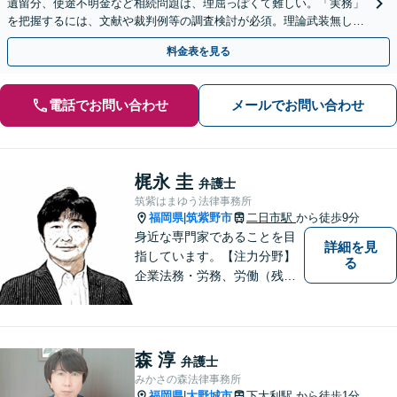
遺留分、使途不明金など相続問題は、理屈っぽくて難しい。「実務」
を把握するには、文献や裁判例等の調査検討が必須。理論武装無しで
は、闘えません。【駐車場有】
料金表を見る
電話でお問い合わせ
メールでお問い合わせ
梶永 圭
弁護士
筑紫はまゆう法律事務所
福岡県
筑紫野市
二日市駅
から徒歩9分
|
身近な専門家であることを目
詳細を見
指しています。【注力分野】
る
企業法務・労務、労働（残
業・解雇・労災）、刑事、家
事（離婚・相続・遺言・後
見）、借金整理等
森 淳
弁護士
みかさの森法律事務所
福岡県
大野城市
下大利駅
から徒歩1分
|