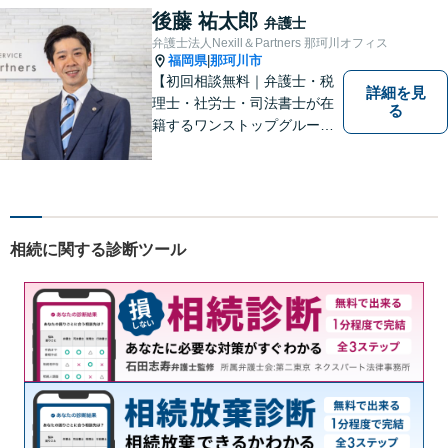
す！【弁護士歴15年】【博多
後藤 祐太郎
弁護士
南駅から徒歩30秒】【予約で
弁護士法人Nexill＆Partners 那珂川オフィス
時間外、休日相談可能】【法
福岡県
那珂川市
|
テラス利用可】
【初回相談無料｜弁護士・税
詳細を見
理士・社労士・司法書士が在
る
籍するワンストップグルー
プ】Nexill＆Partnersは複数士
業が在籍するワンストップグ
ループです。相続や企業法務
等複数士業の知識が必要な案
件を一括して対応。九州トッ
相続に関する診断ツール
プクラスの豊富な実績。