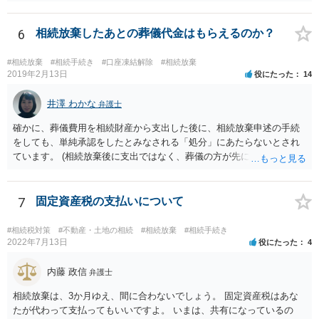
相続放棄すると、600万円の枠が一つ減ります。よって、4800万円の
範囲となります。 一般的には、全員で相続する方が税金はお得です。
また、全員で相続しても、話し合いの結果、親がすべて相続と決める
6
相続放棄したあとの葬儀代金はもらえるのか？
こともできます。この場合でも相続の非課税枠は、全員で相続した540
0万円分使えます。 父が亡くなり、母が全部相続すると、母から三人
#相続放棄
#相続手続き
#口座凍結解除
#相続放棄
で相続する際は、4800万円が非課税枠となります。 そうすると、母が
2019年2月13日
役にたった
14
亡くなってから相続すると、両親のどちらかが亡くなってから相続す
るより非課税の枠が減少します。 計画的に相続をするのがおすすめと
井澤 わかな
弁護士
いうことになります。これ以外にも気をつける点はあるかもしれませ
確かに、葬儀費用を相続財産から支出した後に、相続放棄申述の手続
んので、一度相談して想定するのがおすすめと思います。
をしても、単純承認をしたとみなされる「処分」にあたらないとされ
ています。 (相続放棄後に支出ではなく、葬儀の方が先に来るのが通常
だと思いますので、葬儀→葬儀費用を相続財産から支出→相続放棄申
述の手続ということだと思いますが) ただ、葬儀費用ならいくらでもよ
いということではなく、身分相応の、社会的儀式として当然認められ
7
固定資産税の支払いについて
る程度の金額に留まると考えた方がよいです。 もし、相続人の皆さん
に葬儀費用を支出する経済力がなく、質素な葬儀を行った費用であれ
#相続税対策
#不動産・土地の相続
#相続放棄
#相続手続き
ば相続財産から支出しても単純承認と認められない可能性が高いの
2022年7月13日
役にたった
4
で、相続放棄申述が受理される可能性も高いと思います。
内藤 政信
弁護士
相続放棄は、3か月ゆえ、間に合わないでしょう。 固定資産税はあな
たが代わって支払ってもいいですよ。 いまは、共有になっているの