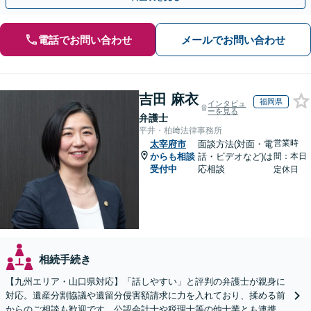
電話でお問い合わせ
メールでお問い合わせ
吉田 麻衣
福岡県
インタビュ
ーを見る
弁護士
平井・柏﨑法律事務所
営業時
太宰府市
面談方法(対面・電
からも相談
話・ビデオなど)は
間：本日
受付中
応相談
定休日
相続手続き
【九州エリア・山口県対応】「話しやすい」と評判の弁護士が親身に
対応。遺産分割協議や遺留分侵害額請求に力を入れており、揉める前
からのご相談も歓迎です。公認会計士や税理士等の他士業とも連携