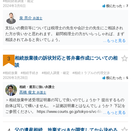
#相続財産調査・鑑定
2024年3月6日
役にたった
7
泉 亮介
弁護士
支払いの費目等については税理士の先生や会計士の先生にご相談され
た方が良いかと思われます。 顧問税理士の方がいらっしゃれば、まず
相談されてみると良いでしょう。
3
相続放棄後の訴状対応と答弁書作成についての相
談
#相続放棄
#相続手続き
#相続人調査・確定
#相続トラブルの代理交渉
2026年3月28日
役にたった
5
相続・遺言に強い弁護士
髙橋 俊太
弁護士
＞相続放棄申述受理証明書の写しで良いのでしょうか？ 提出するもの
自体は写しで構いません。 ＞証拠説明書とはなんでしょうか？ 下記を
ご参照ください。 https://www.courts.go.jp/tokyo-s/vc-files/tokyo-s/file/
14-1kisairei.pdf
4
父の遺産相続、放棄すべきか調査してから決める