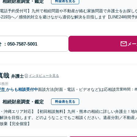
相続財産調査・鑑定
料金表を見る
電話予約受付可】九州で相続問題や不動産が絡む家族問題で弁護士をお探しなら熊
288-2193)へ／感情的対立を避けながら適切な解決を目指します【LINE24
せ
メー
真哉
弁護士
インタビューを見る
事務所
野市
からも相談受付中
面談方法(対面・電話・ビデオなど)は応相談
営業時間：
相続財産調査・鑑定
料金表を見る
・沖縄エリア対応】【初回相談無料】九州・熊本の相続に詳しい弁護士！地
解決を目指します。どのようなことでもご相談ください。遺産分割／不動産
放棄【完全個室】