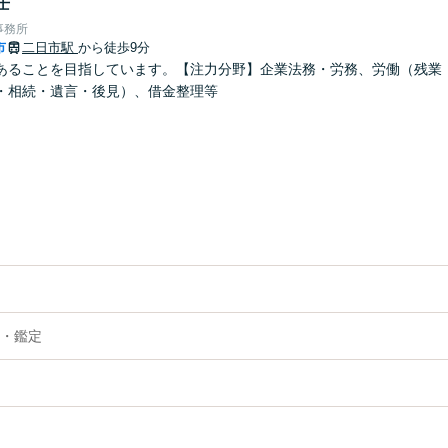
士
事務所
市
二日市駅
から徒歩9分
あることを目指しています。【注力分野】企業法務・労務、労働（残業
・相続・遺言・後見）、借金整理等
・鑑定