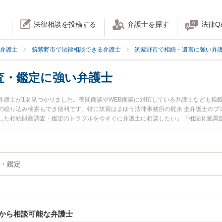
法律相談を投稿する
弁護士を探す
法律Q
弁護士
筑紫野市で法律相談できる弁護士
筑紫野市で相続・遺言に強い弁
査・鑑定に強い弁護士
弁護士が1名見つかりました。夜間面談やWEB面談に対応している弁護士なども掲
の絞り込み検索もでき便利です。特に筑紫はまゆう法律事務所の梶永 圭弁護士のプ
した相続財産調査・鑑定のトラブルを今すぐに弁護士に相談したい』『相続財産調
査・鑑定を法律相談できる筑紫野市内の弁護士に相談予約したい』などでお困りの
・鑑定
から相談可能な弁護士