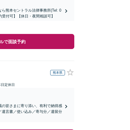
本セントラル法律事務所(Tel: 0
時間予約受付可】【休日・夜間相談可】
ルで面談予約
熊本県
本日定休日
域の皆さまに寄り添い、有利で納得感
／遺言書／使い込み／寄与分／遺留分