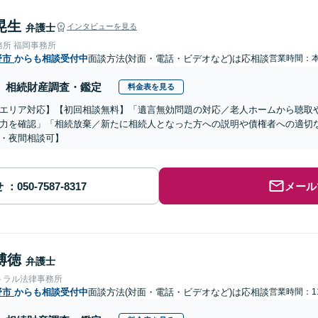
晃生
弁護士
インタビューを見る
務所 福岡事務所
野市
からも相談受付中
面談方法(対面・電話・ビデオなど)は応相談
営業時間：
相続財産調査・鑑定
料金表を見る
エリア対応】【初回相談無料】「遺言無効問題の対応／老人ホームから聴取
力を確認」「相続放棄／新たに相続人となった方への説明や債権者への適切
・夜間相談可】
せ
メール
博徳
弁護士
トラル法律事務所
野市
からも相談受付中
面談方法(対面・電話・ビデオなど)は応相談
営業時間：11