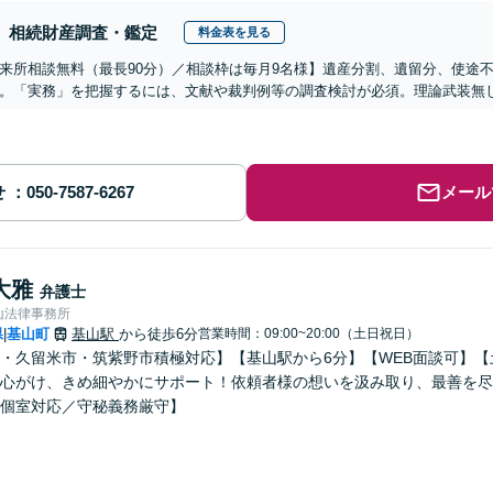
相続財産調査・鑑定
料金表を見る
来所相談無料（最長90分）／相談枠は毎月9名様】遺産分割、遺留分、使途
。「実務」を把握するには、文献や裁判例等の調査検討が必須。理論武装無
せ
メール
大雅
弁護士
山法律事務所
県
基山町
基山駅
から徒歩6分
営業時間：09:00~20:00（土日祝日）
|
・久留米市・筑紫野市積極対応】【基山駅から6分】【WEB面談可】
心がけ、きめ細やかにサポート！依頼者様の想いを汲み取り、最善を尽
個室対応／守秘義務厳守】