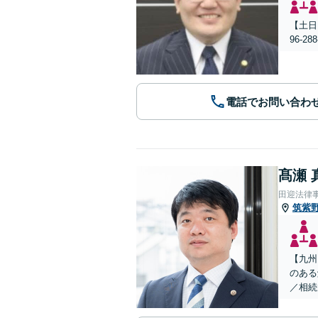
【土日
96-
電話でお問い合わ
髙瀬 
田迎法律
筑紫
【九州
のある
／相続