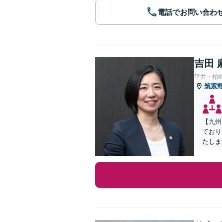
電話でお問い合わ
吉田 
平井・柏
筑紫
【九州
ており
たしま