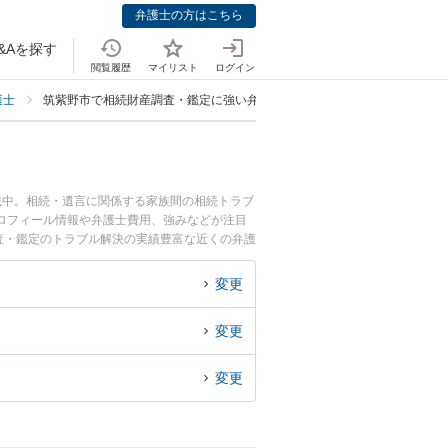
弁護士の方はこちら
&Aを探す
閲覧履歴
マイリスト
ログイン
護士
筑紫野市で相続財産調査・鑑定に強い弁護士
載中。相続・遺言に関係する家族間の相続トラブ
ロフィール情報や弁護士費用、強みなどが注目
査・鑑定のトラブル解決の実績豊富な近くの弁護
相談者さんにおすすめです。
変更
変更
変更