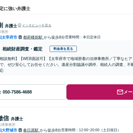
定に強い弁護士
剛
弁護士
インタビューを見る
事務所
県
太宰府市
都府楼前駅
から徒歩8分
営業時間：本日定休日
|
相続財産調査・鑑定
料金表を見る
相談無料】【WEB面談可】【太宰府市で地域密着の法律事務所／丁寧なヒア
で、ぜひ安心してお任せください。遺産分割協議や調停、相続人の調査、不
応
メー
徹信
弁護士
法律事務所
県
大野城市
春日原駅
から徒歩8分
営業時間：12:00~20:00（土日祝日）
|