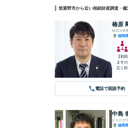
筑紫野市から近い相続財産調査・鑑
椿原 
椿原法律
福岡
【初回
ますの
広く対
電話で面談予約
中島 
さちかぜ
福岡