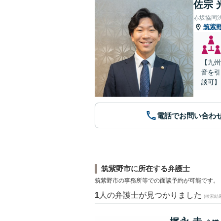
佐宗 
赤坂協同
筑紫
【九州
音を引
談可】
電話でお問い合わ
筑紫野市に所在する弁護士
筑紫野市の事務所等での面談予約が可能です。
1
人の弁護士が見つかりました
(検索結