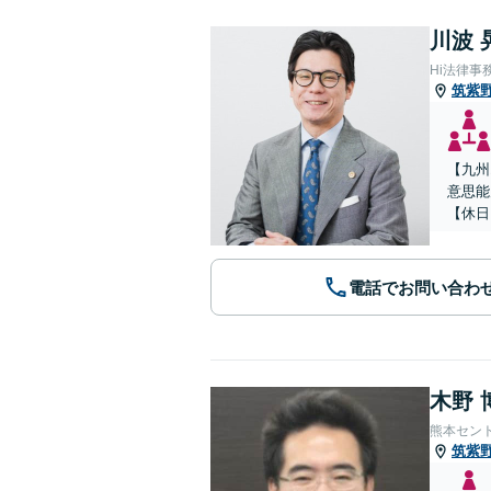
川波 
Hi法律事
筑紫
【九州
意思能
【休日
電話でお問い合わ
木野 
熊本セン
筑紫