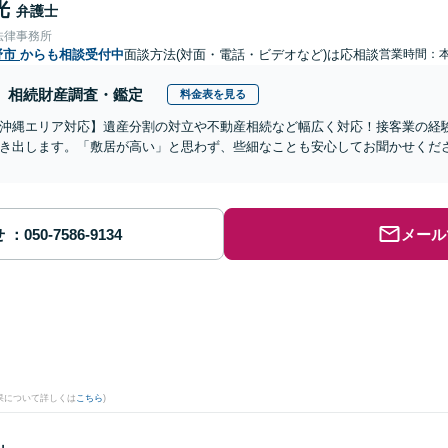
光
弁護士
法律事務所
野市
からも相談受付中
面談方法(対面・電話・ビデオなど)は応相談
営業時間：
相続財産調査・鑑定
料金表を見る
沖縄エリア対応】遺産分割の対立や不動産相続など幅広く対応！接客業の経
き出します。「敷居が高い」と思わず、些細なことも安心してお聞かせくだ
せ
メール
果について詳しくは
こちら
)