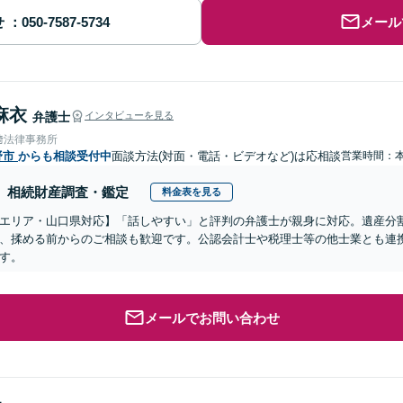
せ
メール
麻衣
弁護士
インタビューを見る
﨑法律事務所
野市
からも相談受付中
面談方法(対面・電話・ビデオなど)は応相談
営業時間：
相続財産調査・鑑定
料金表を見る
エリア・山口県対応】「話しやすい」と評判の弁護士が親身に対応。遺産分
、揉める前からのご相談も歓迎です。公認会計士や税理士等の他士業とも連
す。
メールでお問い合わせ