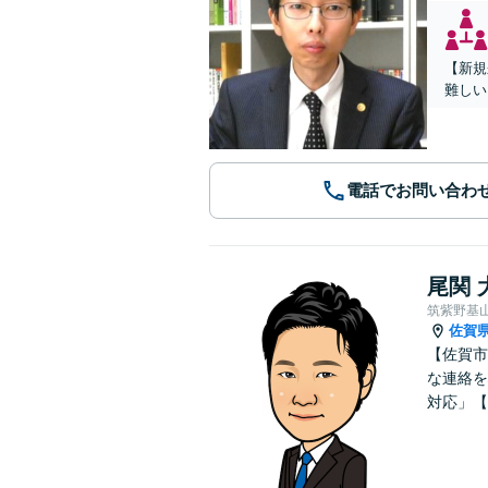
【新規
難しい
電話でお問い合わ
尾関 
筑紫野基
佐賀
【佐賀市
な連絡を
対応」【