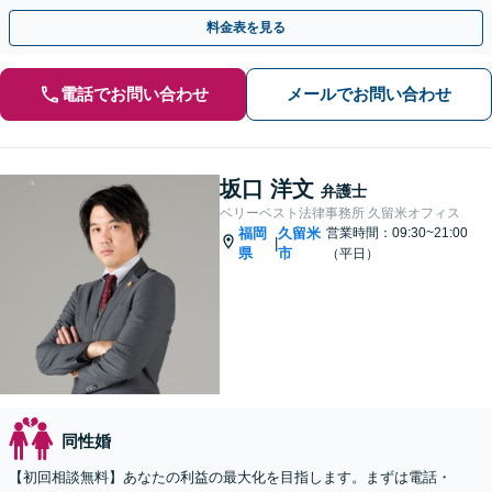
／親権・養育費・面会交流／婚姻費用など【子連れ相談可】
料金表を見る
電話でお問い合わせ
メールでお問い合わせ
坂口 洋文
弁護士
ベリーベスト法律事務所 久留米オフィス
福岡
久留米
営業時間：09:30~21:00
|
県
市
（平日）
同性婚
【初回相談無料】あなたの利益の最大化を目指します。まずは電話・