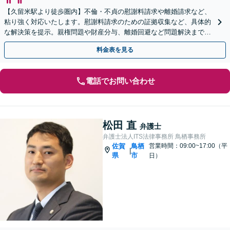
【久留米駅より徒歩圏内】不倫・不貞の慰謝料請求や離婚請求など、
粘り強く対応いたします。慰謝料請求のための証拠収集など、具体的
な解決策を提示。親権問題や財産分与、離婚回避など問題解決まで責
任をもって全力サポート。
料金表を見る
電話でお問い合わせ
松田 直
弁護士
弁護士法人ITS法律事務所 鳥栖事務所
佐賀
鳥栖
営業時間：09:00~17:00（平
|
県
市
日）