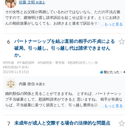
佐藤 文昭
弁護士
その女性とお父様が再婚しているわけではないなら、ただの不法占拠
ですので、建物明け渡し請求訴訟を起こせば足ります。とくにお姉さ
んの相続放棄がしなくても、お姉さまと連名で訴訟をすればいいだけ
のことです。
6
パートナーシップを結ぶ直前の相手の不貞による
破局。引っ越し。引っ越し代は請求できません
か。
#同性婚
#不倫慰謝料
#内縁関係・事実婚
#慰謝料請求したい側
#異性関係(不貞等)
2023年11月15日
役にたった
4
内藤 政信
弁護士
婚約類似の関係と見ることができますね。 とすれば、パートナーシッ
プ不当破棄として、慰謝料請求ができると 思いますね。 相手が有責な
らば、不当破棄に基づく損害として、引っ越し費用を請 求できるよう
に思います。
7
未成年が成人と交際する場合の法律的な問題点