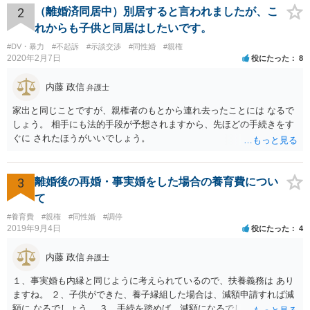
求が可能です。 LINEなどで、結婚を当然の前提にした関係だったこと
2
（離婚済同居中）別居すると言われましたが、こ
を立証できる場合は、請求は可能と考えます。
れからも子供と同居はしたいです。
#DV・暴力
#不起訴
#示談交渉
#同性婚
#親権
2020年2月7日
役にたった
8
内藤 政信
弁護士
家出と同じことですが、親権者のもとから連れ去ったことには なるで
しょう。 相手にも法的手段が予想されますから、先ほどの手続きをす
ぐに されたほうがいいでしょう。
3
離婚後の再婚・事実婚をした場合の養育費につい
て
#養育費
#親権
#同性婚
#調停
2019年9月4日
役にたった
4
内藤 政信
弁護士
１、事実婚も内縁と同じように考えられているので、扶養義務は あり
ますね。 ２、子供ができた、養子縁組した場合は、減額申請すれば減
額に なるでしょう。 ３、手続を踏めば、減額になるでしょう。 ４、