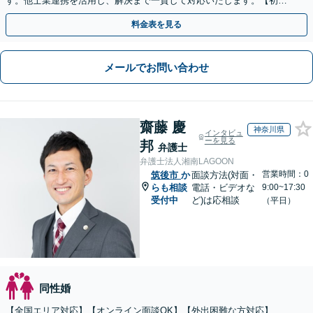
す。他士業連携を活用し、解決まで一貫して対応いたします。【初回
相談60分無料】
料金表を見る
メールでお問い合わせ
齋藤 慶
神奈川県
インタビュ
ーを見る
邦
弁護士
弁護士法人湘南LAGOON
営業時間：0
筑後市
か
面談方法(対面・
らも相談
電話・ビデオな
9:00~17:30
受付中
ど)は応相談
（平日）
同性婚
【全国エリア対応】【オンライン面談OK】【外出困難な方対応】