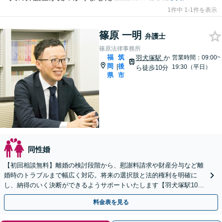
1件中 1-1件を表示
篠原 一明
弁護士
篠原法律事務所
福
筑
羽犬塚駅
か
営業時間：09:00~
岡
後
|
19:30（平日）
ら徒歩10分
県
市
同性婚
【初回相談無料】離婚の検討段階から、慰謝料請求や財産分与など離
婚時のトラブルまで幅広く対応。将来の選択肢と法的権利を明確に
し、納得のいく決断ができるようサポートいたします【羽犬塚駅10
分】【当日・休日・夜間相談OK】
料金表を見る