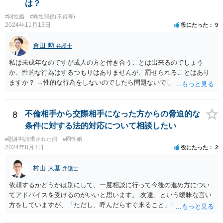
は？
#同性婚
#異性関係(不貞等)
2024年11月13日
役にたった
9
倉田 勲
弁護士
私は未成年なのですが成人の方と付き合うことは出来るのでしょう
か、性的な行為はするつもりはありませんが、罰せられることはあり
ますか？ →性的な行為をしないのでしたら問題ないでしょう
8
不倫相手から交際相手になった方からの脅迫的な
条件に対する法的対応について相談したい
#慰謝料請求された側
#同性婚
2024年8月3日
役にたった
2
村山 大基
弁護士
依頼するかどうかは別にして、一度相談に行って今後の進め方につい
てアドバイスを受けるのがいいと思います。 友達、という曖昧な言い
方をしていますが、「ただし、呼んだらすぐ来ること」などと条件を
つけているあたり、 今後も何かしら行ってきそうなので、おっしゃる