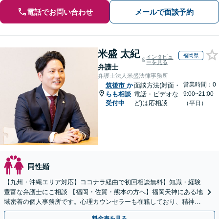
電話でお問い合わせ
メールで面談予約
米盛 太紀
福岡県
インタビュ
ーを見る
弁護士
弁護士法人米盛法律事務所
営業時間：0
筑後市
か
面談方法(対面・
らも相談
電話・ビデオな
9:00~21:00
受付中
ど)は応相談
（平日）
同性婚
【九州・沖縄エリア対応】ココナラ経由で初回相談無料】知識・経験
豊富な弁護士にご相談 【福岡・佐賀・熊本の方へ】福岡天神にある地
域密着の個人事務所です。心理カウンセラーも在籍しており、精神的
に不安な方にも安心してご相談頂けます
料金表を見る