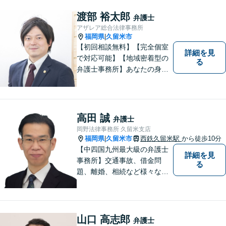
渡部 裕太郎
弁護士
アザレア総合法律事務所
福岡県
久留米市
|
【初回相談無料】【完全個室
詳細を見
で対応可能】【地域密着型の
る
弁護士事務所】あなたの身近
な理解者として、一つひとつ
の声にしっかりと耳を傾け、
問題解決まで丁寧にお手伝い
します！少しでもお悩みの方
高田 誠
弁護士
はお気軽にご相談ください。
岡野法律事務所 久留米支店
福岡県
久留米市
西鉄久留米駅
から徒歩10分
|
【中四国九州最大級の弁護士
詳細を見
事務所】交通事故、借金問
る
題、離婚、相続など様々な問
題について、「何度でも無
料」の相談を行っています！
まずはお気軽にご相談くださ
い！
山口 高志郎
弁護士