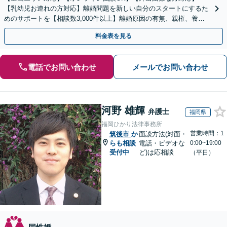
【乳幼児お連れの方対応】離婚問題を新しい自分のスタートにするた
めのサポートを【相談数3,000件以上】離婚原因の有無、親権、養育
費、財産分与、慰謝料請求【夜間・休日相談可】
料金表を見る
電話でお問い合わせ
メールでお問い合わせ
河野 雄輝
弁護士
福岡県
福岡ひかり法律事務所
営業時間：1
筑後市
か
面談方法(対面・
らも相談
電話・ビデオな
0:00~19:00
受付中
ど)は応相談
（平日）