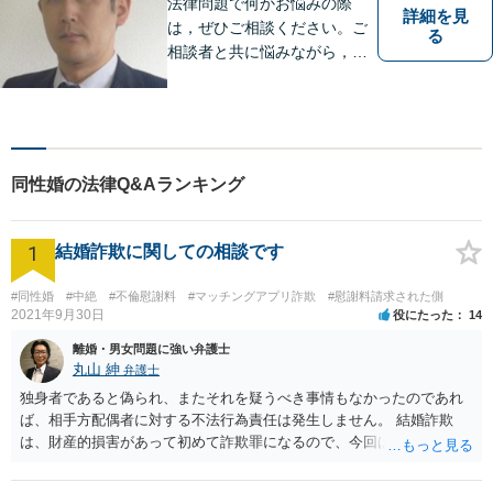
法律問題で何かお悩みの際
詳細を見
は，ぜひご相談ください。ご
る
相談者と共に悩みながら，い
い解決を目指したいと思って
おります
同性婚の法律Q&Aランキング
1
結婚詐欺に関しての相談です
#同性婚
#中絶
#不倫慰謝料
#マッチングアプリ詐欺
#慰謝料請求された側
2021年9月30日
役にたった
14
離婚・男女問題に強い弁護士
丸山 紳
弁護士
独身者であると偽られ、またそれを疑うべき事情もなかったのであれ
ば、相手方配偶者に対する不法行為責任は発生しません。 結婚詐欺
は、財産的損害があって初めて詐欺罪になるので、今回は該当しませ
ん。 貞操権侵害は、既婚者であることを偽られていて、その上既婚者
であることを知っていれば交際しなかったといえる場合に、慰謝料請