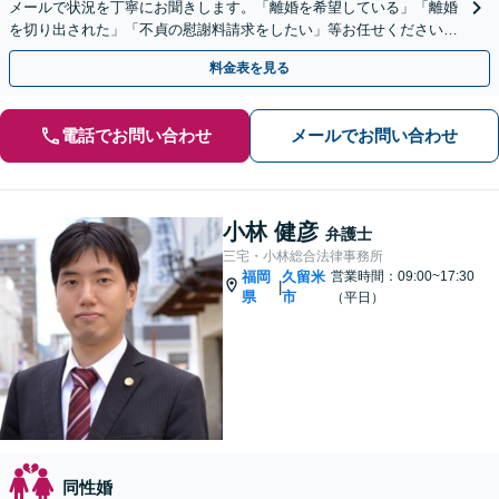
メールで状況を丁寧にお聞きします。「離婚を希望している」「離婚
を切り出された」「不貞の慰謝料請求をしたい」等お任せください。
【リーズナブルな料金設定】
料金表を見る
電話でお問い合わせ
メールでお問い合わせ
小林 健彦
弁護士
三宅・小林総合法律事務所
福岡
久留米
営業時間：09:00~17:30
|
県
市
（平日）
同性婚