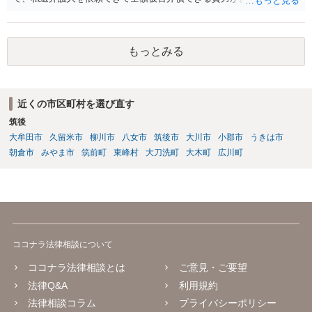
あれば、信頼できそうな弁護士を探して一度相談されることをおすす
めいたします。起訴されてしまうと前科はついてしまう可能性が極め
て高いので、被害金額はさほど大きくなく初犯で起訴猶予の可能性が
もっとみる
あり得る事案なのであれば、起訴までの弁護活動が極めて重要です。
もちろん国選弁護人であってもできるかぎり最善を尽くす弁護士が大
多数だとは思いますが、特に被害件数が多いようなケースですと、一
般論としては私選弁護人に頼んだ方がどうしても使える時間が多くな
近くの市区町村を選び直す
り、示談をまとめられる可能性が高くなる傾向は否定できないように
筑後
思われます。
大牟田市
久留米市
柳川市
八女市
筑後市
大川市
小郡市
うきは市
朝倉市
みやま市
筑前町
東峰村
大刀洗町
大木町
広川町
ココナラ法律相談について
ココナラ法律相談とは
ご意見・ご要望
法律Q&A
利用規約
法律相談コラム
プライバシーポリシー