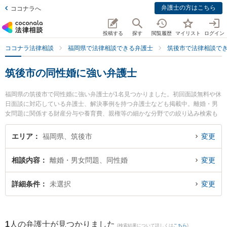
弁護士の方はこちら
ココナラへ
投稿する
探す
閲覧履歴
マイリスト
ログイン
ココナラ法律相談
福岡県で法律相談できる弁護士
筑後市で法律相談で
筑後市の同性婚に強い弁護士
福岡県の筑後市で同性婚に強い弁護士が1名見つかりました。初回面談無料や休
日面談に対応している弁護士、解決事例を持つ弁護士なども掲載中。離婚・男
女問題に関係する財産分与や養育費、親権等の細かな分野での絞り込み検索も
でき便利です。特に篠原法律事務所の篠原 一明弁護士のプロフィール情報や弁
護士費用、強みなどが注目されています。『筑後市で土日や夜間に発生した同
エリア
福岡県、筑後市
変更
性婚のトラブルを今すぐに弁護士に相談したい』『同性婚のトラブル解決の実
績豊富な近くの弁護士を検索したい』『初回相談無料で同性婚を法律相談でき
相談内容
離婚・男女問題、同性婚
変更
る筑後市内の弁護士に相談予約したい』などでお困りの相談者さんにおすすめ
です。
詳細条件
未選択
変更
1
人の弁護士が見つかりました
(検索結果について詳しくは
こちら
)