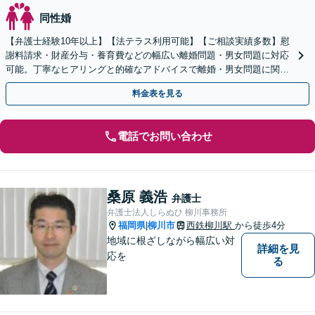
同性婚
【弁護士経験10年以上】【法テラス利用可能】【ご相談実績多数】慰
謝料請求・財産分与・養育費などの幅広い離婚問題・男女問題に対応
可能。丁寧なヒアリングと的確なアドバイスで離婚・男女問題に関す
る疑問を一つずつ解消します【初回のご相談30分無料】
料金表を見る
電話でお問い合わせ
桑原 義浩
弁護士
弁護士法人しらぬひ 柳川事務所
福岡県
柳川市
西鉄柳川駅
から徒歩4分
|
地域に根ざしながら幅広い対
詳細を見
応を
る