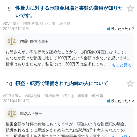
通り関わりを断つ方向がいいと思います。
9
性暴力に対する示談金相場と書類の費用が知りた
いです。
#DV・暴力
#慰謝料請求したい側
#同性婚
2022年2月10日
役にたった
7
内藤 政信
弁護士
お兄さんが、不法行為を認めたことから、損害額の算定になります。
あなたが受けた苦痛に比して100万円という金額は少ないと思います。
相場はありませんが、私見では、300万円は請求してもいいですね。
しかし、支払い能力の問題もあるので、支払うと言う気持ちが、なく
なるような条件では困るでしょう。 支払いの効果を高めるために、弁
護士を立ち合い人にするといいで しょう。 したがって、金額も含め
10
窃盗・転売で逮捕された内縁の夫について
て、条件については弁護士と話をするといい でしょう。 書面はどちら
が作っても構いません。 書類を作るには、少なくも、５５０００円
#私選弁護人
#示談交渉
#執行猶予
#万引き・窃盗罪
#同性婚
は、かかるでしょう。
2021年4月14日
役にたった
2
匿名A
弁護士
被害金額や前科の有無にもよりますが、窃盗のような財産犯の場合、
起訴されるまでに示談をまとめられれば起訴猶予も考えられますの
で、私選弁護人を依頼できて全額被害弁償できる資力がお有りなので