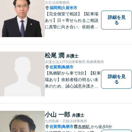
大石法律事務所
福岡県
久留米市
|
【完全個室で相談】【駐車場
詳細を見
あり】日々寄せられるご相談
る
に真摯に向き合い、依頼者の
皆様の力となることを心がけ
ています。 事業の成長を目指
す法人・個人の方々には、経
営課題の解決に向けた最適な
松尾 潤
弁護士
法的サポートを提供し、安定
弁護士法人ITS法律事務所 鳥栖事務所
した経営基盤の構築をお手伝
佐賀県
鳥栖市
|
いいたします。
【鳥栖駅から車で3分】【駐車
詳細を見
場あり】依頼者様の明るい未
る
来のため、誠心誠意弁護させ
ていただきます。弁護士とし
て、毅然とした対応を行いま
す。インターネット／刑事／
相続など、幅広い困りごとに
小山 一郎
弁護士
対応可能！【完全個室で対
九州鳥栖・芯鋭法律事務所
応】
佐賀県
鳥栖市
鳥栖駅
から徒歩5分
|