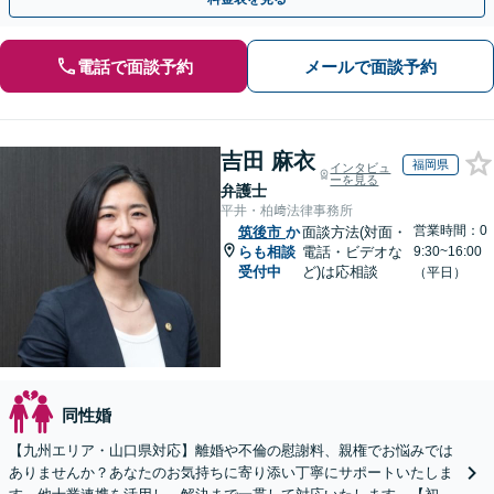
電話で面談予約
メールで面談予約
吉田 麻衣
福岡県
インタビュ
ーを見る
弁護士
平井・柏﨑法律事務所
営業時間：0
筑後市
か
面談方法(対面・
らも相談
電話・ビデオな
9:30~16:00
受付中
ど)は応相談
（平日）
同性婚
【九州エリア・山口県対応】離婚や不倫の慰謝料、親権でお悩みでは
ありませんか？あなたのお気持ちに寄り添い丁寧にサポートいたしま