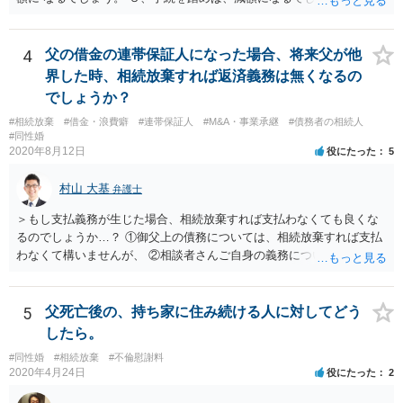
それだけでは、減額はされないでしょう。 ５、養育費に影響はないで
しょう。 いろいろ議論のあるところですが、実務は上記のような運用
でしょう。
4
父の借金の連帯保証人になった場合、将来父が他
界した時、相続放棄すれば返済義務は無くなるの
でしょうか？
#相続放棄
#借金・浪費癖
#連帯保証人
#M&A・事業承継
#債務者の相続人
#同性婚
2020年8月12日
役にたった
5
村山 大基
弁護士
＞もし支払義務が生じた場合、相続放棄すれば支払わなくても良くな
るのでしょうか…？ ①御父上の債務については、相続放棄すれば支払
わなくて構いませんが、 ②相談者さんご自身の義務については、契約
書そのもの（サインした推定相続人はどんな義務を負うのか）を見て
いないので何とも言えません。 そもそも、何の義務も負わないなら、
印鑑証明まで用意して推定相続人にサインさせる意味もないような気
5
父死亡後の、持ち家に住み続ける人に対してどう
がします。 もし何らかの義務を相続放棄しても負う内容だと困ります
したら。
ので、契約書の文面を持って、弁護士に相談に行かれることをお勧め
#同性婚
#相続放棄
#不倫慰謝料
します。
2020年4月24日
役にたった
2