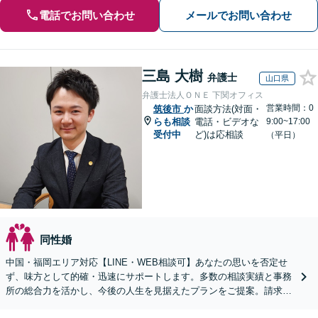
電話でお問い合わせ
メールでお問い合わせ
三島 大樹
弁護士
山口県
弁護士法人ＯＮＥ 下関オフィス
営業時間：0
筑後市
か
面談方法(対面・
らも相談
電話・ビデオな
9:00~17:00
受付中
ど)は応相談
（平日）
同性婚
中国・福岡エリア対応【LINE・WEB相談可】あなたの思いを否定せ
ず、味方として的確・迅速にサポートします。多数の相談実績と事務
所の総合力を活かし、今後の人生を見据えたプランをご提案。請求す
る側・された側双方に対応【完全個室／子連れ相談可】