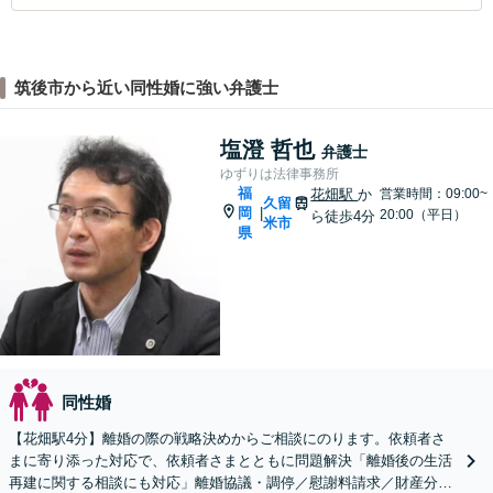
筑後市から近い同性婚に強い弁護士
塩澄 哲也
弁護士
ゆずりは法律事務所
福
花畑駅
か
営業時間：09:00~
久留
岡
|
20:00（平日）
ら徒歩4分
米市
県
同性婚
【花畑駅4分】離婚の際の戦略決めからご相談にのります。依頼者さ
まに寄り添った対応で、依頼者さまとともに問題解決「離婚後の生活
再建に関する相談にも対応」離婚協議・調停／慰謝料請求／財産分与