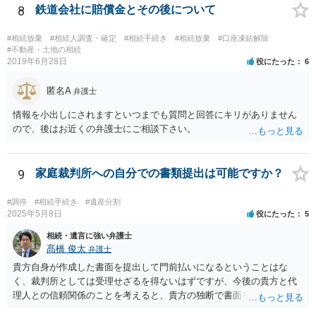
8
鉄道会社に賠償金とその後について
#相続放棄
#相続人調査・確定
#相続手続き
#相続放棄
#口座凍結解除
#不動産・土地の相続
2019年6月28日
役にたった
6
匿名A
弁護士
情報を小出しにされますといつまでも質問と回答にキリがありません
ので、後はお近くの弁護士にご相談下さい。
9
家庭裁判所への自分での書類提出は可能ですか？
#調停
#相続手続き
#遺産分割
2025年5月8日
役にたった
5
相続・遺言に強い弁護士
髙橋 俊太
弁護士
貴方自身が作成した書面を提出して門前払いになるということはな
く、裁判所としては受理せざるを得ないはずですが、今後の貴方と代
理人との信頼関係のことを考えると、貴方の独断で書面を提出したり
裁判所に電話したりするのはお勧めしにくいところです。 現在の弁護