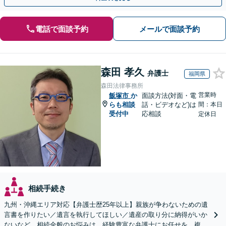
電話で面談予約
メールで面談予約
森田 孝久
弁護士
福岡県
森田法律事務所
営業時
飯塚市
か
面談方法(対面・電
らも相談
話・ビデオなど)は
間：本日
受付中
応相談
定休日
相続手続き
九州・沖縄エリア対応【弁護士歴25年以上】親族が争わないための遺
言書を作りたい／遺言を執行してほしい／遺産の取り分に納得がいか
ないなど、相続全般のお悩みは、経験豊富な弁護士にお任せを。複雑