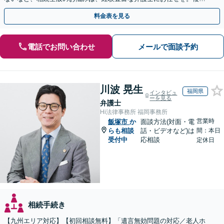
な問題も粘り強く対応し、解決に導きます。
料金表を見る
電話でお問い合わせ
メールで面談予約
川波 晃生
福岡県
インタビュ
ーを見る
弁護士
Hi法律事務所 福岡事務所
営業時
飯塚市
か
面談方法(対面・電
らも相談
話・ビデオなど)は
間：本日
受付中
応相談
定休日
相続手続き
【九州エリア対応】【初回相談無料】「遺言無効問題の対応／老人ホ