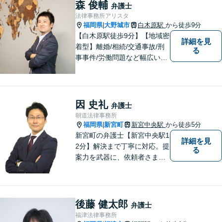
に対応しております。安心し
森 俊輔
弁護士
てお任せください。
法律事務所アリスタ
福岡県
大野城市
白木原駅
から徒歩9分
|
【白木原駅徒歩9分】【地域密
詳細を見
着型】離婚/相続/交通事故/刑
る
事事件/労働問題など幅広い事
案に対応可能です。弁護士相
談が初めての方もお気軽にご
相談ください。1人1人に合わ
せたオーダーメイド対応を心
因 史礼
弁護士
がけています。
朝道法律事務所
福岡県
新宮町
新宮中央駅
から徒歩5分
|
新宮町の弁護士【新宮中央駅1
詳細を見
2分】解決まで丁寧に対応。提
る
案力を武器に、依頼者さまの
お気持ちを優先した納得の解
決を目指します。相続・遺言
書作成／借金問題／離婚・不
貞慰謝料請求のご相談はお任
後藤 健太郎
弁護士
せください【夜間／休日相談
福津法律事務所