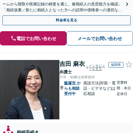
ームから聴取や医療記録の精査を通じ、被相続人の意思能力を確認」
「相続放棄／新たに相続人となった方への説明や債権者への適切な対
応まで、きめ細やかにサポート」【休日・夜間相談可】
料金表を見る
電話でお問い合わせ
メールでお問い合わせ
吉田 麻衣
福岡県
インタビュ
ーを見る
弁護士
平井・柏﨑法律事務所
営業時
飯塚市
か
面談方法(対面・電
らも相談
話・ビデオなど)は
間：本日
受付中
応相談
定休日
相続手続き