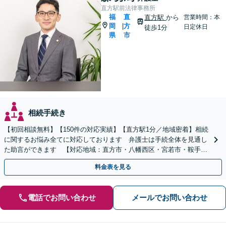
直方駅前法律事務所
福
直
直方駅
から
営業時間：本
岡
方
|
日定休日
徒歩1分
県
市
相続手続き
【初回相談無料】【150件の対応実績】【直方駅1分／地域密着】相続
に関するお悩み全てに対応しております 弁護士は手続全体を見通し
た助言ができます 【対応地域：直方市・八幡西区・宮若市・鞍手
町・小竹町・福智町・中間市】
料金表を見る
電話でお問い合わせ
メールでお問い合わせ