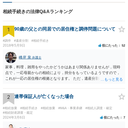
相続手続きの法律Q&Aランキング
1
90歳の父との同居での居住権と調停問題について
#調停
#遺産分割
#相続手続き
2018年5月9日
役にたった
52
峰岸 泉
弁護士
家事，料理，雑用をやったかどうかはあまり関係ありませんが，現時
点で，一応母親からの相続により，持分をもっているようですので，
これが一応の居住権の根拠となります。 ただ，遺産分割により，母の
持分を父親が取得した場合，住み続けるのは難しいかも知れません。
2
連帯保証人が亡くなった場合
#相続放棄
#相続手続き
#相続放棄
#M&A・事業承継
#相続人調査・確定
#相続財産調査・鑑定
2024年3月6日
役にたった
7