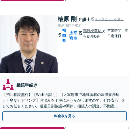
椿原 剛
弁護士
インタビューを見る
椿原法律事務所
福
都府楼前駅
か
営業時間：本
太宰
岡
|
日定休日
ら徒歩8分
府市
県
相続手続き
【初回相談無料】【WEB面談可】【太宰府市で地域密着の法律事務所
／丁寧なヒアリング】お悩みを丁寧におうかがしますので、ぜひ安心
してお任せください。遺産分割協議や調停、相続人の調査、不動産相
続、使い込み・寄与分など、幅広く対応
料金表を見る