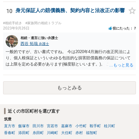
士が主張書面の提出を渋っているようですが、弁護士として提出の実
益がないと考えている可能性もあると思いますので、そのあたりも含
10
身元保証人の賠償義務、契約内容と法改正の影響
めて、弁護士見解を確認等するためによく打ち合わせた方がよいと思
います。単に面倒臭いということで書面提出をしないということであ
#相続手続き
#家族間の相続トラブル
れば、当該弁護士との委任関係を修了した上で、貴方のほうで書面提
2023年9月26日
役にたった
7
出することを検討なさった方がよいでしょう。
相続・遺言に強い弁護士
西谷 拓哉
弁護士
一般的ですが、古い書式ですね。 今は2020年4月施行の改正民法によ
り、個人根保証といういわゆる包括的な損害賠償義務の保証について
は上限を定める必要があります(極度額といいます。)。 この書式にサ
インしても、実際は連帯保証部分は民法465条の2②により無効とな
り、会社側は請求できない可能性が高そうです。
もっとみる
近くの市区町村を選び直す
筑豊
直方市
飯塚市
田川市
宮若市
嘉麻市
小竹町
鞍手町
桂川町
香春町
添田町
糸田町
川崎町
大任町
赤村
福智町