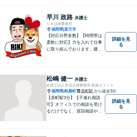
どんな問題でも迅速かつ丁寧
な対応、良質な法的サービス
の提供をモットーとする事務
早川 政路
弁護士
所です。
リキ法律事務所
福岡県
直方市
|
【対応分野多数】【時間帯は
詳細を見
柔軟に対応】力を入れて仕事
る
に取り組んでおります。建築
不動産／交通事故／ 離婚・男
女問題／企業法務／刑事事件
／行政事件／遺言・相続など
多数の分野に対応可能。是非
松嶋 健一
弁護士
一度お気軽ご相談ください。
弁護士法人奔流法律事務所 粕屋オフィス
福岡県
粕屋町
原町駅
から徒歩3分
|
【原町駅3分】【子連れ相談
詳細を見
可】オフィスでの相談を受け
る
るだけでなく、巡回相談や出
張相談を定期的に実施、住民
の皆様のニーズに応えられる
よう夜間や休日相談にも柔軟