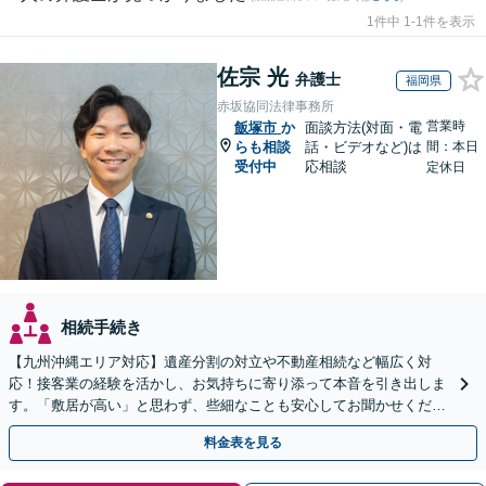
1件中 1-1件を表示
佐宗 光
弁護士
福岡県
赤坂協同法律事務所
営業時
飯塚市
か
面談方法(対面・電
らも相談
話・ビデオなど)は
間：本日
受付中
応相談
定休日
相続手続き
【九州沖縄エリア対応】遺産分割の対立や不動産相続など幅広く対
応！接客業の経験を活かし、お気持ちに寄り添って本音を引き出しま
す。「敷居が高い」と思わず、些細なことも安心してお聞かせくださ
い【初回相談無料】【夜間・休日相談可】
料金表を見る