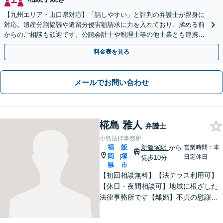
【九州エリア・山口県対応】「話しやすい」と評判の弁護士が親身に
対応。遺産分割協議や遺留分侵害額請求に力を入れており、揉める前
からのご相談も歓迎です。公認会計士や税理士等の他士業とも連携
し、円満な解決を全力でサポートいたします。
料金表を見る
メールでお問い合わせ
椛島 雅人
弁護士
小島法律事務所
福
飯
新飯塚駅
から
営業時間：本
岡
塚
|
日定休日
徒歩10分
県
市
【初回相談無料】【法テラス利用可】
【休日・夜間相談可】地域に根ざした
法律事務所です【離婚】不貞の慰謝料
請求、養育費、財産分与など、ご相談
ください【交通事故】物損や人身損