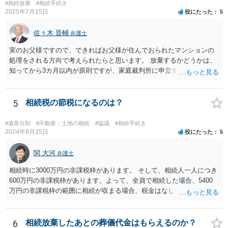
#相続放棄
#相続手続き
2025年7月15日
役にたった
5
佐々木 晋輔
弁護士
実のお父様ですので、できればお父様が住んでおられたマンションの
処理をされる方向で考えられたらと思います。 放棄するかどうかは、
知ってから3カ月以内が原則ですが、家庭裁判所に申立すれば3カ月の
期間を伸長することができます。 その間に、財産の状況を調査して、
放棄するかどうか決めることができます。 銀行やサラ金が数年も放置
することはありませんので、数年後に借金が発見される可能性はほぼ
5
相続税の節税になるのは？
ありません。 なお、私が扱った相続放棄を検討していた案件で、期間
伸長して調査したところ、サラ金に対する過払金など相当な財産が見
#遺産分割
#不動産・土地の相続
#協議
#相続手続き
つかったため相続したという事例がありました。
2024年8月25日
役にたった
5
関 大河
弁護士
相続時に3000万円の非課税枠があります。 そして、相続人一人につき
600万円の非課税枠があります。よって、全員で相続した場合、5400
万円の非課税枠の範囲に相続が収まる場合、税金はなしです。 一人が
相続放棄すると、600万円の枠が一つ減ります。よって、4800万円の
範囲となります。 一般的には、全員で相続する方が税金はお得です。
また、全員で相続しても、話し合いの結果、親がすべて相続と決める
6
相続放棄したあとの葬儀代金はもらえるのか？