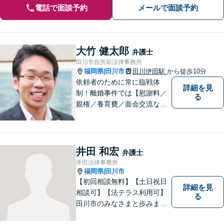
電話で面談予約
メールで面談予約
大竹 健太郎
弁護士
田川市役所前法律事務所
福岡県
田川市
田川伊田駅
から徒歩10分
|
依頼者のために常に臨戦体
詳細を見
制！離婚事件では【慰謝料／
る
親権／養育費／面会交流な
ど】豊富な経験活かし最善の
解決を、刑事事件にも対応！
【面会・接見、身体拘束解放
活動、示談活動】を基本に迅
井田 和宏
弁護士
速対応。相続事案【遺言、遺
井田法律事務所
産分割、遺留分】では難事案
福岡県
田川市
|
の解決実績も。
【初回相談無料】【土日祝日
詳細を見
相談可】【法テラス利用可】
る
田川市のみなさまと歩みま
す。借金で困っている方など