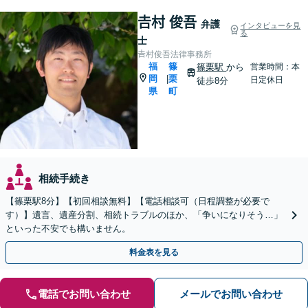
𠮷村 俊吾
弁護
インタビューを見
る
士
𠮷村俊吾法律事務所
福
篠
篠栗駅
から
営業時間：本
岡
栗
|
日定休日
徒歩8分
県
町
相続手続き
【篠栗駅8分】【初回相談無料】【電話相談可（日程調整が必要で
す）】遺言、遺産分割、相続トラブルのほか、「争いになりそう…」
といった不安でも構いません。
料金表を見る
電話でお問い合わせ
メールでお問い合わせ