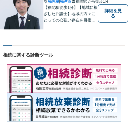
可（要予約）】
福岡県
福津市
福間駅
から徒歩1分
|
【福間駅徒歩1分】【地域に根
詳細を見
ざした弁護士】地域の方々に
る
とっての心強い存在を目指し
ます。離婚問題／相続問題／
交通事故／借金問題／刑事事
件など、幅広い法律問題に対
応可能。【明確な料金体系】
身近な法律家として気軽にご
相続に関する診断ツール
相談いただければ幸いです。