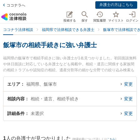
弁護士の方はこちら
ココナラへ
投稿する
探す
閲覧履歴
マイリスト
ログイン
ココナラ法律相談
福岡県で法律相談できる弁護士
飯塚市で法律相談で
飯塚市の相続手続きに強い弁護士
福岡県の飯塚市で相続手続きに強い弁護士が1名見つかりました。初回面談無料
や休日面談に対応している弁護士なども掲載中。相続・遺言に関係する家族間
の相続トラブルや認知症の相続、遺産分割等の細かな分野での絞り込み検索も
でき便利です。特に小島法律事務所の椛島 雅人弁護士のプロフィール情報や弁
護士費用、強みなどが注目されています。『飯塚市で土日や夜間に発生した相
エリア
福岡県、飯塚市
変更
続手続きのトラブルを今すぐに弁護士に相談したい』『相続手続きのトラブル
解決の実績豊富な近くの弁護士を検索したい』『初回相談無料で相続手続きを
相談内容
相続・遺言、相続手続き
変更
法律相談できる飯塚市内の弁護士に相談予約したい』などでお困りの相談者さ
んにおすすめです。
詳細条件
未選択
変更
1
人の弁護士が見つかりました
(検索結果について詳しくは
こちら
)