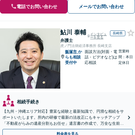
電話でお問い合わせ
メールでお問い合わせ
鮎川 泰輔
長崎県
インタビュ
ーを見る
弁護士
虎ノ門法律経済事務所 長崎支店
営業時
飯塚市
か
面談方法(対面・電
らも相談
話・ビデオなど)は
間：本日
受付中
応相談
定休日
相続手続き
【九州・沖縄エリア対応】豊富な経験と最新知識で、円滑な相続をサ
ポートいたします。所内の研修で最新の法改正にもキャッチアップ
「不動産がらみの遺産分割もお任せ」遺言書の作成で、万全な生前対
策をおこないましょう【夜間・休日面談可】
料金表を見る