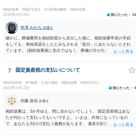
こともできます。この場合でも相続の非課税枠は、全員で相続した540
0万円分使えます。 父が亡くなり、母が全部相続すると、母から三人
#相続放棄
#相続手続き
#口座凍結解除
#相続放棄
で相続する際は、4800万円が非課税枠となります。 そうすると、母が
2019年2月13日
役にたった
14
亡くなってから相続すると、両親のどちらかが亡くなってから相続す
るより非課税の枠が減少します。 計画的に相続をするのがおすすめと
井澤 わかな
弁護士
いうことになります。これ以外にも気をつける点はあるかもしれませ
確かに、葬儀費用を相続財産から支出した後に、相続放棄申述の手続
んので、一度相談して想定するのがおすすめと思います。
をしても、単純承認をしたとみなされる「処分」にあたらないとされ
ています。 (相続放棄後に支出ではなく、葬儀の方が先に来るのが通常
だと思いますので、葬儀→葬儀費用を相続財産から支出→相続放棄申
述の手続ということだと思いますが) ただ、葬儀費用ならいくらでもよ
いということではなく、身分相応の、社会的儀式として当然認められ
7
固定資産税の支払いについて
る程度の金額に留まると考えた方がよいです。 もし、相続人の皆さん
に葬儀費用を支出する経済力がなく、質素な葬儀を行った費用であれ
#相続税対策
#不動産・土地の相続
#相続放棄
#相続手続き
ば相続財産から支出しても単純承認と認められない可能性が高いの
2022年7月13日
役にたった
4
で、相続放棄申述が受理される可能性も高いと思います。
内藤 政信
弁護士
相続放棄は、3か月ゆえ、間に合わないでしょう。 固定資産税はあな
たが代わって支払ってもいいですよ。 いまは、共有になっているの
で、あなたも3分の1支払う義務があります。 遺産分割協議をして、不
動産取得者を決めて、相続登記する必要があります。 登記名義人に支
払い義務があります。