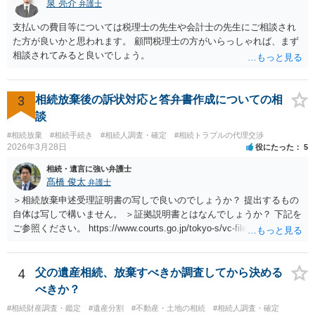
泉 亮介
弁護士
支払いの費目等については税理士の先生や会計士の先生にご相談され
た方が良いかと思われます。 顧問税理士の方がいらっしゃれば、まず
相談されてみると良いでしょう。
3
相続放棄後の訴状対応と答弁書作成についての相
談
#相続放棄
#相続手続き
#相続人調査・確定
#相続トラブルの代理交渉
2026年3月28日
役にたった
5
相続・遺言に強い弁護士
髙橋 俊太
弁護士
＞相続放棄申述受理証明書の写しで良いのでしょうか？ 提出するもの
自体は写しで構いません。 ＞証拠説明書とはなんでしょうか？ 下記を
ご参照ください。 https://www.courts.go.jp/tokyo-s/vc-files/tokyo-s/file/
14-1kisairei.pdf
4
父の遺産相続、放棄すべきか調査してから決める
べきか？
#相続財産調査・鑑定
#遺産分割
#不動産・土地の相続
#相続人調査・確定