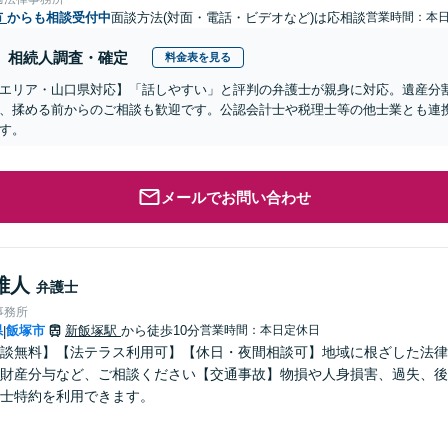
市
からも相談受付中
面談方法(対面・電話・ビデオなど)は応相談
営業時間：本
相続人調査・確定
料金表を見る
エリア・山口県対応】「話しやすい」と評判の弁護士が親身に対応。遺産分
、揉める前からのご相談も歓迎です。公認会計士や税理士等の他士業とも連
す。
メールでお問い合わせ
雅人
弁護士
事務所
県
飯塚市
新飯塚駅
から徒歩10分
営業時間：本日定休日
|
談無料】【法テラス利用可】【休日・夜間相談可】地域に根ざした法律
財産分与など、ご相談ください【交通事故】物損や人身損害、過失、後
士特約を利用できます。