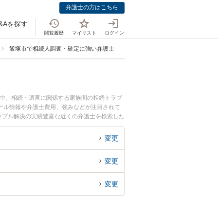
弁護士の方はこちら
&Aを探す
閲覧履歴
マイリスト
ログイン
飯塚市で相続人調査・確定に強い弁護士
載中。相続・遺言に関係する家族間の相続トラブ
ール情報や弁護士費用、強みなどが注目されて
ラブル解決の実績豊富な近くの弁護士を検索した
すめです。
変更
変更
変更