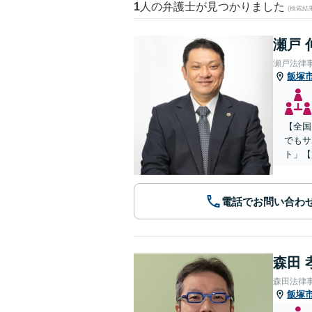
1
人の弁護士が見つかりました
(検索結
瀬戸 
瀬戸法律
飯塚
【全国
でもサ
ト」【
電話でお問い合わ
森田 
森田法律
飯塚