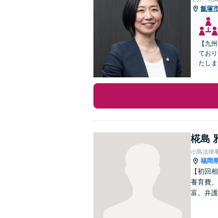
飯塚
【九州
ており
たしま
椛島 
小島法律
福岡
【初回相
養育費、
富。弁護