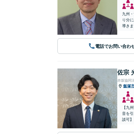
九州・
り分に
導きま
電話でお問い合わ
佐宗 
赤坂協同
飯塚
【九州
音を引
談可】