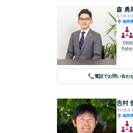
森 勇
直方駅前
福岡
【初回
手続全
電話でお問い合わ
𠮷村
𠮷村俊吾
福岡