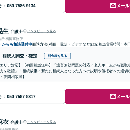
せ
メール
晃生
弁護士
インタビューを見る
務所 福岡事務所
市
からも相談受付中
面談方法(対面・電話・ビデオなど)は応相談
営業時間：本
相続人調査・確定
料金表を見る
エリア対応】【初回相談無料】「遺言無効問題の対応／老人ホームから聴取
力を確認」「相続放棄／新たに相続人となった方への説明や債権者への適切
・夜間相談可】
せ
メール
麻衣
弁護士
インタビューを見る
﨑法律事務所