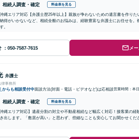
相続人調査・確定
料金表を見る
沖縄エリア対応【弁護士歴25年以上】親族が争わないための遺言書を作りた
納得がいかないなど、相続全般のお悩みは、経験豊富な弁護士にお任せを。
す。
せ
メー
光
弁護士
法律事務所
市
からも相談受付中
面談方法(対面・電話・ビデオなど)は応相談
営業時間：本
相続人調査・確定
料金表を見る
沖縄エリア対応】遺産分割の対立や不動産相続など幅広く対応！接客業の経
き出します。「敷居が高い」と思わず、些細なことも安心してお聞かせくだ