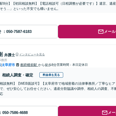
駅8分】【初回相談無料】【電話相談可（日程調整が必要です）】遺言、遺
そう…」といった不安でも構いません。
せ
メール
剛
弁護士
インタビューを見る
事務所
県
太宰府市
都府楼前駅
から徒歩8分
営業時間：本日定休日
|
相続人調査・確定
料金表を見る
相談無料】【WEB面談可】【太宰府市で地域密着の法律事務所／丁寧なヒア
で、ぜひ安心してお任せください。遺産分割協議や調停、相続人の調査、不
応
メー