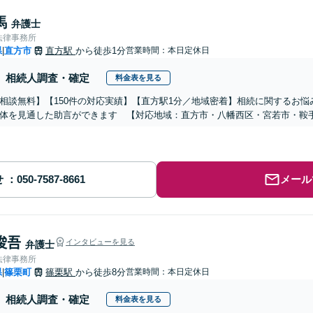
馬
弁護士
法律事務所
県
直方市
直方駅
から徒歩1分
営業時間：本日定休日
|
相続人調査・確定
料金表を見る
相談無料】【150件の対応実績】【直方駅1分／地域密着】相続に関するお
体を見通した助言ができます 【対応地域：直方市・八幡西区・宮若市・鞍
せ
メール
 俊吾
インタビューを見る
弁護士
法律事務所
県
篠栗町
篠栗駅
から徒歩8分
営業時間：本日定休日
|
相続人調査・確定
料金表を見る