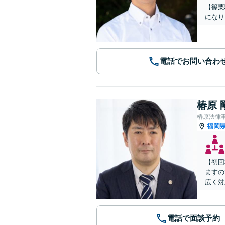
【篠栗
になり
電話でお問い合わ
椿原 
椿原法律
福岡
【初回
ますの
広く対
電話で面談予約