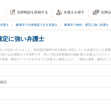
法律相談を投稿する
弁護士を探す
法律Q
弁護士
飯塚市で法律相談できる弁護士
飯塚市で相続・遺言に強い弁護士
確定に強い弁護士
士が1名見つかりました。初回面談無料や休日面談に対応している弁護士なども掲
の絞り込み検索もでき便利です。特に小島法律事務所の椛島 雅人弁護士のプロフィ
人調査・確定のトラブルを今すぐに弁護士に相談したい』『相続人調査・確定のト
相談できる飯塚市内の弁護士に相談予約したい』などでお困りの相談者さんにおす
確定