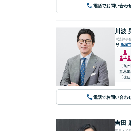
電話でお問い合わ
川波 
Hi法律事
飯塚
【九州
意思能
【休日
電話でお問い合わ
吉田 
平井・柏