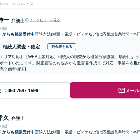
果について詳しくは
こちら
)
伸一
弁護士
インタビューを見る
事務所
市
からも相談受付中
面談方法(対面・電話・ビデオなど)は応相談
営業時間：本
相続人調査・確定
料金表を見る
エリア対応】【WEB面談対応】相続人の調査から遺産分割協議、場合によっ
ポートいたします。財産管理のお悩みから遺言書作成まで対応「事業を次世
完全個室相談】
せ
メール
孝久
弁護士
事務所
市
からも相談受付中
面談方法(対面・電話・ビデオなど)は応相談
営業時間：本