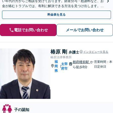
い年代の方からご相談を受けております。財産分与・慰謝料など、お
金が絡むトラブルでは、有利に解決できる方法を見つけ出します。ま
ずはお気軽にご相談ください【完全個室】
料金表を見る
電話でお問い合わせ
メールでお問い合わせ
椿原 剛
弁護士
インタビューを見る
椿原法律事務所
福
都府楼前駅
か
営業時間：本
太宰
岡
|
日定休日
ら徒歩8分
府市
県
子の認知