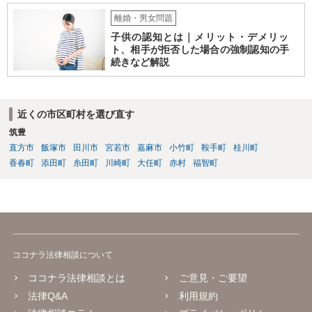
離婚・男女問題
子供の認知とは｜メリット・デメリッ
ト、相手が拒否した場合の強制認知の手
続きなど解説
近くの市区町村を選び直す
筑豊
直方市
飯塚市
田川市
宮若市
嘉麻市
小竹町
鞍手町
桂川町
香春町
添田町
糸田町
川崎町
大任町
赤村
福智町
ココナラ法律相談について
ココナラ法律相談とは
ご意見・ご要望
法律Q&A
利用規約