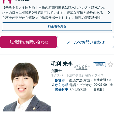
【来所不要／全国対応】不倫の慰謝料問題は請求したい方・請求され
た方の双方に相談料0円で対応しています。豊富な実績と経験のある
弁護士が交渉から解決まで徹底サポートします。無料の証拠診断や着
手金の返還保証もありますので安心してご相談ください。
料金表を見る
電話でお問い合わせ
メールでお問い合わせ
毛利 朱李
福岡県
インタビュ
ーを見る
弁護士
ネクスパート法律事務所 福岡オフィス
営業時間：09:
飯塚市
面談方法(対面・
からも相
電話・ビデオな
00~21:00（土
談受付中
ど)は応相談
日祝日）