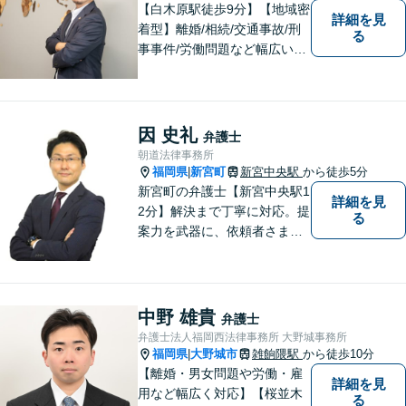
【白木原駅徒歩9分】【地域密
詳細を見
着型】離婚/相続/交通事故/刑
る
事事件/労働問題など幅広い事
案に対応可能です。弁護士相
談が初めての方もお気軽にご
相談ください。1人1人に合わ
せたオーダーメイド対応を心
因 史礼
弁護士
がけています。
朝道法律事務所
福岡県
新宮町
新宮中央駅
から徒歩5分
|
新宮町の弁護士【新宮中央駅1
詳細を見
2分】解決まで丁寧に対応。提
る
案力を武器に、依頼者さまの
お気持ちを優先した納得の解
決を目指します。相続・遺言
書作成／借金問題／離婚・不
貞慰謝料請求のご相談はお任
中野 雄貴
弁護士
せください【夜間／休日相談
弁護士法人福岡西法律事務所 大野城事務所
可（要予約）】
福岡県
大野城市
雑餉隈駅
から徒歩10分
|
【離婚・男女問題や労働・雇
詳細を見
用など幅広く対応】【桜並木
る