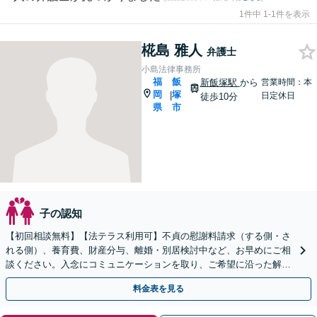
1件中 1-1件を表示
椛島 雅人
弁護士
小島法律事務所
福
飯
新飯塚駅
から
営業時間：本
岡
塚
|
日定休日
徒歩10分
県
市
子の認知
【初回相談無料】【法テラス利用可】不貞の慰謝料請求（する側・さ
れる側）、養育費、財産分与、離婚・別居検討中など、お早めにご相
談ください。入念にコミュニケーションを取り、ご希望に沿った解決
を目指します【休日・夜間相談可】【子連れ相談可】
料金表を見る