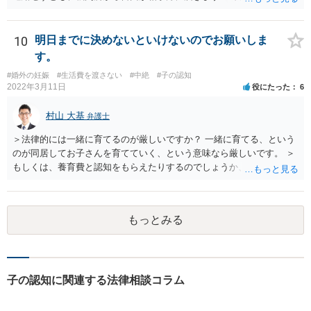
す。 ご要望は認知や養育費の請求でしょうか？ 任意に応じてもらえな
いのであれば、調停や訴訟をするしかないかと思います。
10
明日までに決めないといけないのでお願いしま
す。
#婚外の妊娠
#生活費を渡さない
#中絶
#子の認知
2022年3月11日
役にたった
6
村山 大基
弁護士
＞法律的には一緒に育てるのが厳しいですか？ 一緒に育てる、という
のが同居してお子さんを育てていく、という意味なら厳しいです。 ＞
もしくは、養育費と認知をもらえたりするのでしょうか、 相手が認知
を拒む場合、調停や裁判などの手続きで認知を求める必要がありま
す。 また、認知されたことを前提に、父親として子を養う義務があり
ますので、 養育費を請求できます。 ただ、極端な話相手に収入がなか
もっとみる
ったり、行方不明だったりすると、実際上の回収が難しい可能性はあ
ります。
子の認知に関連する法律相談コラム