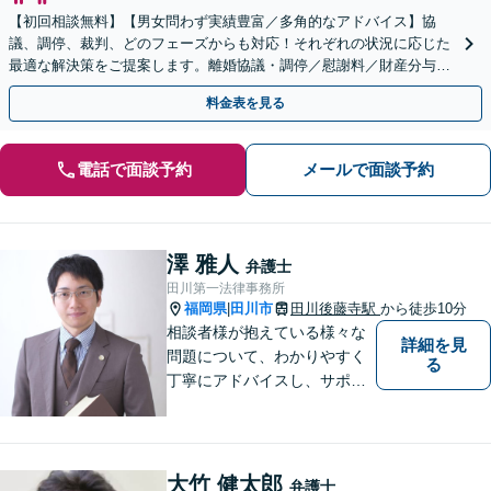
【初回相談無料】【男女問わず実績豊富／多角的なアドバイス】協
議、調停、裁判、どのフェーズからも対応！それぞれの状況に応じた
最適な解決策をご提案します。離婚協議・調停／慰謝料／財産分与／
親権・養育費・面会交流／婚姻費用【休日・夜間相談可】
料金表を見る
電話で面談予約
メールで面談予約
澤 雅人
弁護士
田川第一法律事務所
福岡県
田川市
田川後藤寺駅
から徒歩10分
|
相談者様が抱えている様々な
詳細を見
問題について、わかりやすく
る
丁寧にアドバイスし、サポー
トします。
大竹 健太郎
弁護士