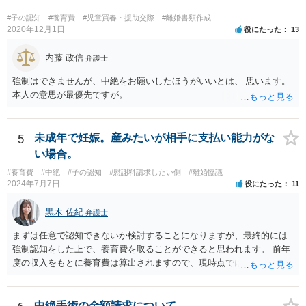
#子の認知
#養育費
#児童買春・援助交際
#離婚書類作成
2020年12月1日
役にたった
13
内藤 政信
弁護士
強制はできませんが、中絶をお願いしたほうがいいとは、 思います。
本人の意思が最優先ですが。
5
未成年で妊娠。産みたいが相手に支払い能力がな
い場合。
#養育費
#中絶
#子の認知
#慰謝料請求したい側
#離婚協議
2024年7月7日
役にたった
11
黒木 佐紀
弁護士
まずは任意で認知できないか検討することになりますが、最終的には
強制認知をした上で、養育費を取ることができると思われます。 前年
度の収入をもとに養育費は算出されますので、現時点では少額しか取
れないとしても、相手が大学を卒業して就職したら、そこで再度、養
育費の増額調停を起こすこともできます。 仮に中絶する場合でも、相
手方が妊娠について話し合いをしっかりしてくれない場合には、慰謝
中絶手術の金額請求について