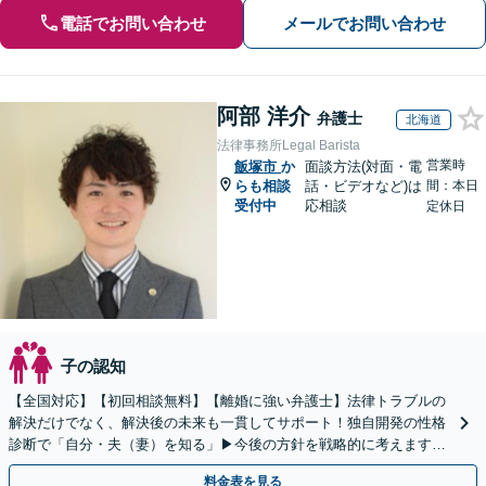
電話でお問い合わせ
メールでお問い合わせ
阿部 洋介
弁護士
北海道
法律事務所Legal Barista
営業時
飯塚市
か
面談方法(対面・電
らも相談
話・ビデオなど)は
間：本日
受付中
応相談
定休日
子の認知
【全国対応】【初回相談無料】【離婚に強い弁護士】法律トラブルの
解決だけでなく、解決後の未来も一貫してサポート！独自開発の性格
診断で「自分・夫（妻）を知る」▶︎今後の方針を戦略的に考えます！
【休日夜間／オンライン相談OK】
料金表を見る