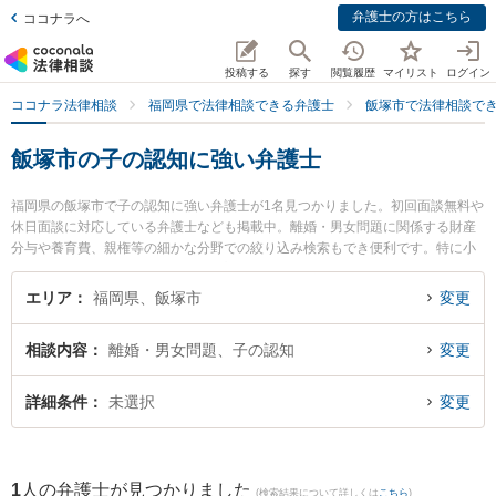
弁護士の方はこちら
ココナラへ
投稿する
探す
閲覧履歴
マイリスト
ログイン
ココナラ法律相談
福岡県で法律相談できる弁護士
飯塚市で法律相談で
飯塚市の子の認知に強い弁護士
福岡県の飯塚市で子の認知に強い弁護士が1名見つかりました。初回面談無料や
休日面談に対応している弁護士なども掲載中。離婚・男女問題に関係する財産
分与や養育費、親権等の細かな分野での絞り込み検索もでき便利です。特に小
島法律事務所の椛島 雅人弁護士のプロフィール情報や弁護士費用、強みなどが
注目されています。『飯塚市で土日や夜間に発生した子の認知のトラブルを今
エリア
福岡県、飯塚市
変更
すぐに弁護士に相談したい』『子の認知のトラブル解決の実績豊富な近くの弁
護士を検索したい』『初回相談無料で子の認知を法律相談できる飯塚市内の弁
相談内容
離婚・男女問題、子の認知
変更
護士に相談予約したい』などでお困りの相談者さんにおすすめです。
詳細条件
未選択
変更
1
人の弁護士が見つかりました
(検索結果について詳しくは
こちら
)