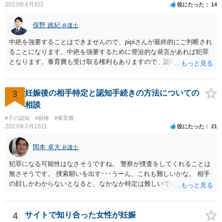
2023年4月9日
役にたった
14
俣野 政紀
弁護士
中絶を強要することはできませんので、pipiさんが最終的にご判断され
ることになります。中絶を強要するために脅迫的な発言があれば犯罪
となります。養育費も受け取る権利もありますので、認知等につきお
相手がきちんと対応しないのであれば弁護士にご相談されることをお
勧めします。
3
妊娠後の相手特定と認知手続きの方法についての
相談
#子の認知
#親権
#養育費
2023年3月16日
役にたった
21
岡本 卓大
弁護士
犯罪になる可能性はなさそうですね。 警察が捜査をしてくれることは
無さそうです。 捜索願いを出す･･･うーん、これも難しいかな。 相手
の顔しかわからないとなると、なかなか特定は難しいですね。 お役に
立てず、すみません。
4
サイトで知り合った女性が妊娠