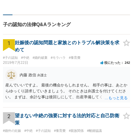
子の認知の法律Q&Aランキング
1
妊娠後の認知問題と家族とのトラブル解決策を求
めて
#子の認知
#中絶
#婚約破棄
#モラハラ
#養育費
2019年7月22日
役にたった
242
内藤 政信
弁護士
産んでいいですよ。 最後の機会かもしれません。 相手の事は、あとか
らゆっくり請求していきましょう。 そのときは弁護士を付けてくださ
い。 まずは、余計な事は後回しにして、出産準備してください。
2
望まない中絶の強要に対する法的対応と自己防衛
策
#婚外の妊娠
#中絶
#子の認知
#養育費
#親族関係
#離婚協議