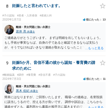
難しいと思われれば、弁護士に入ってもらうことも検討されてくださ
い。 一度、お近くの弁護士に相談されてみてもよいと思います。
8
妊娠したと言われています。
#子の認知
#患者・入所者側
#産婦人科
2020年1月7日
役にたった
13
離婚・男女問題に強い弁護士
若井 亮
弁護士
ご連絡ありがとうございます。 まずは明細を出してもらいましょう。
もし手術が事実ならば、自身の子であると確認できるならば支払う
が、そうでなければいきなり連絡が取れなくなったことで不信感もあ
るし、自身の子であるか疑問に残る点もあるので、支払えないと回答
してはいかがでしょうか。 代理人となる場合ですが、事務所ごとにま
ちまちです。 弊所の場合、交渉をお受けするとなると20万円くらいが
9
妊娠5か月、音信不通の彼から認知・養育費の請
多いかと思います。
求のために
#離婚協議
#調停
#養育費
#音信不通
#子の認知
2024年7月3日
役にたった
11
離婚・男女問題に強い弁護士
黒木 佐紀
弁護士
簡単にはなりますが、ご回答いたします。 職場への連絡は、名誉毀損
に該当しうるので、控える方が良いです。 調停や訴訟は、こちらから
連絡せずとも、裁判所から書面が相手方に届きますので、連絡不要で