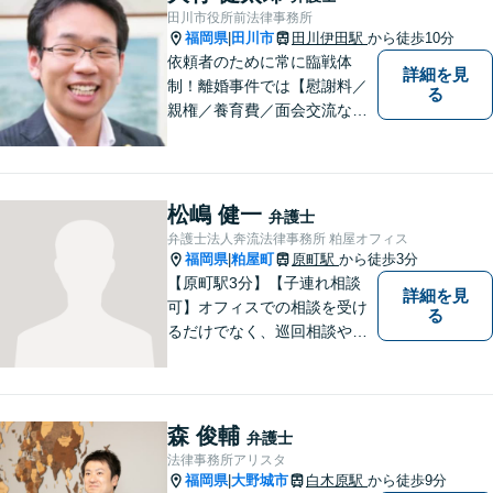
田川市役所前法律事務所
福岡県
田川市
田川伊田駅
から徒歩10分
|
依頼者のために常に臨戦体
詳細を見
制！離婚事件では【慰謝料／
る
親権／養育費／面会交流な
ど】豊富な経験活かし最善の
解決を、刑事事件にも対応！
【面会・接見、身体拘束解放
活動、示談活動】を基本に迅
松嶋 健一
弁護士
速対応。相続事案【遺言、遺
弁護士法人奔流法律事務所 粕屋オフィス
産分割、遺留分】では難事案
福岡県
粕屋町
原町駅
から徒歩3分
|
の解決実績も。
【原町駅3分】【子連れ相談
詳細を見
可】オフィスでの相談を受け
る
るだけでなく、巡回相談や出
張相談を定期的に実施、住民
の皆様のニーズに応えられる
よう夜間や休日相談にも柔軟
に対応しております。安心し
森 俊輔
弁護士
てお任せください。
法律事務所アリスタ
福岡県
大野城市
白木原駅
から徒歩9分
|