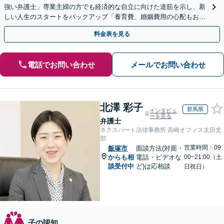
強い弁護士」専業主婦の方でも経済的な自立に向けた道筋を示し、新
しい人生のスタートをバックアップ「養育費、婚姻費用の心配もお任
せ」経営者特有の離婚問題に対応【休日・夜間相談可】
料金表を見る
電話でお問い合わせ
メールでお問い合わせ
北澤 彩子
群馬県
インタビュ
ーを見る
弁護士
ネクスパート法律事務所 高崎オフィス太田支
部
営業時間：09:
飯塚市
面談方法(対面・
からも相
電話・ビデオな
00~21:00（土
談受付中
ど)は応相談
日祝日）
子の認知