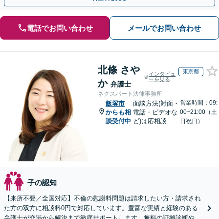
電話でお問い合わせ
メールでお問い合わせ
北條 さや
東京都
インタビュ
ーを見る
か
弁護士
ネクスパート法律事務所
営業時間：09:
飯塚市
面談方法(対面・
からも相
電話・ビデオな
00~21:00（土
談受付中
ど)は応相談
日祝日）
子の認知
【来所不要／全国対応】不倫の慰謝料問題は請求したい方・請求され
た方の双方に相談料0円で対応しています。豊富な実績と経験のある
弁護士が交渉から解決まで徹底サポートします。無料の証拠診断や着