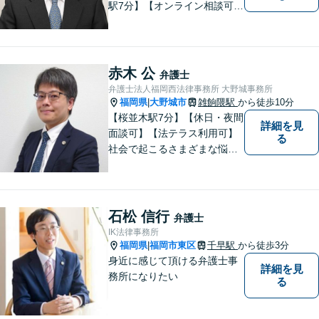
駅7分】【オンライン相談可
能】【ＬＩＮＥ対応可】 依頼
者様のお話をじっくりとお伺
いし、問題の本質を理解した
上で、最適な解決策を共に考
赤木 公
弁護士
えます。
弁護士法人福岡西法律事務所 大野城事務所
福岡県
大野城市
雑餉隈駅
から徒歩10分
|
【桜並木駅7分】【休日・夜間
詳細を見
面談可】【法テラス利用可】
る
社会で起こるさまざまな悩み
に寄り添い、一件一件丁寧に
取り組むことで、皆さまに安
心を届けたいと考えていま
す。 困りごとやご相談があり
石松 信行
弁護士
ましたら、どうぞお気軽にお
IK法律事務所
声がけください。
福岡県
福岡市東区
千早駅
から徒歩3分
|
身近に感じて頂ける弁護士事
詳細を見
務所になりたい
る