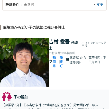
詳細条件
未選択
変更
飯塚市から近い子の認知に強い弁護士
𠮷村 俊吾
弁護
インタビューを見
る
士
𠮷村俊吾法律事務所
福
篠
篠栗駅
から
営業時間：本
岡
栗
|
日定休日
徒歩8分
県
町
子の認知
【篠栗駅8分】【不当な条件での離婚を防ぎます】男女問わず、幅広