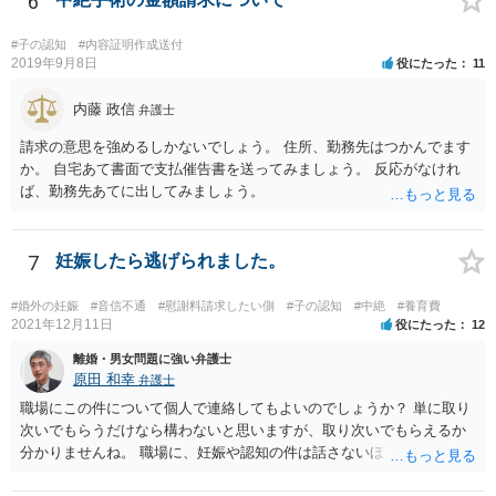
6
料請求などもできる可能性があります。 いずれにせよ、親御さんとの
関わりが不可欠となると思われますので、一度話し合った上で、法律
#子の認知
#内容証明作成送付
事務所へ早めのご相談をされたほうがよろしいかと思います。
2019年9月8日
役にたった
11
内藤 政信
弁護士
請求の意思を強めるしかないでしょう。 住所、勤務先はつかんでます
か。 自宅あて書面で支払催告書を送ってみましょう。 反応がなけれ
ば、勤務先あてに出してみましょう。
7
妊娠したら逃げられました。
#婚外の妊娠
#音信不通
#慰謝料請求したい側
#子の認知
#中絶
#養育費
2021年12月11日
役にたった
12
離婚・男女問題に強い弁護士
原田 和幸
弁護士
職場にこの件について個人で連絡してもよいのでしょうか？ 単に取り
次いでもらうだけなら構わないと思いますが、取り次いでもらえるか
分かりませんね。 職場に、妊娠や認知の件は話さないほうがよいと思
います。 それとも弁護士を通すべきなのでしょうか？ 相談者で対応が