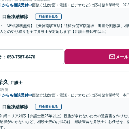
市
からも相談受付中
面談方法(対面・電話・ビデオなど)は応相談
営業時間：07:
口座凍結解除
料金表を見る
・LINE相談料無料】【天神南駅直結】遺留分侵害額請求、遺産分割協議、
人とのやり取りを全て弁護士が対応します【弁護士歴10年以上】
せ
メール
孝久
弁護士
事務所
市
からも相談受付中
面談方法(対面・電話・ビデオなど)は応相談
営業時間：本
口座凍結解除
料金表を見る
沖縄エリア対応【弁護士歴25年以上】親族が争わないための遺言書を作りた
納得がいかないなど、相続全般のお悩みは、経験豊富な弁護士にお任せを。
す。