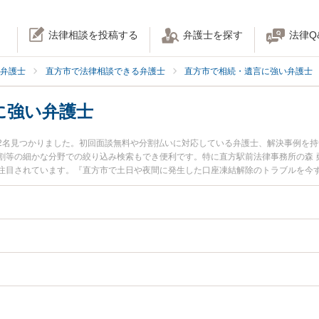
法律相談を投稿する
弁護士を探す
法律Q
弁護士
直方市で法律相談できる弁護士
直方市で相続・遺言に強い弁護士
に強い弁護士
2名見つかりました。初回面談無料や分割払いに対応している弁護士、解決事例を
割等の細かな分野での絞り込み検索もでき便利です。特に直方駅前法律事務所の森 
注目されています。『直方市で土日や夜間に発生した口座凍結解除のトラブルを今
たい』『初回相談無料で口座凍結解除を法律相談できる直方市内の弁護士に相談予