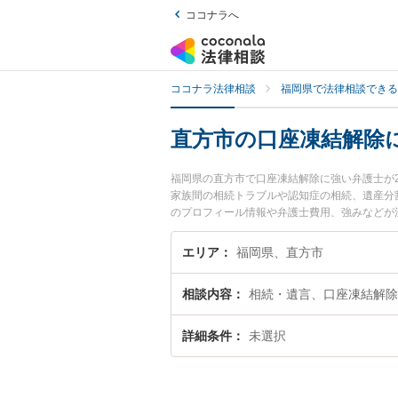
ココナラへ
ココナラ法律相談
福岡県で法律相談できる
直方市の口座凍結解除
福岡県の直方市で口座凍結解除に強い弁護士が
家族間の相続トラブルや認知症の相続、遺産分
のプロフィール情報や弁護士費用、強みなどが
ラブル解決の実績豊富な近くの弁護士を検索し
です。
エリア
福岡県、直方市
相談内容
相続・遺言、口座凍結解除
詳細条件
未選択