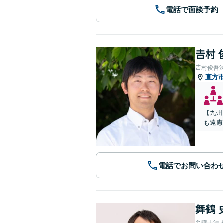
電話で面談予約
𠮷村
𠮷村俊吾
直方
【九州
も遠慮
電話でお問い合わ
舞鶴 
弁護士法