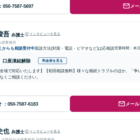
メー
 俊吾
インタビューを見る
弁護士
法律事務所
市
からも相談受付中
面談方法(対面・電話・ビデオなど)は応相談
営業時間：本
口座凍結解除
料金表を見る
全域で対応いたします】【初回相談無料】様々な相続トラブルのほか、「争
なくご相談ください。
せ
メール
史也
弁護士
インタビューを見る
人大西総合法律事務所 福岡事務所