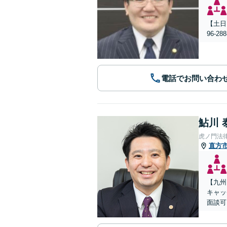
【土日
96-
電話でお問い合わ
鮎川 
虎ノ門法
直方
【九州
キャッ
面談可