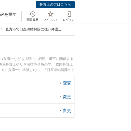
弁護士の方はこちら
&Aを探す
閲覧履歴
マイリスト
ログイン
直方市で口座凍結解除に強い弁護士
持つ弁護士なども掲載中。相続・遺言に関係する
勇馬弁護士やリキ法律事務所の早川 政路弁護士
すぐに弁護士に相談したい』『口座凍結解除のト
約したい』などでお困りの相談者さんにおすすめ
変更
変更
変更