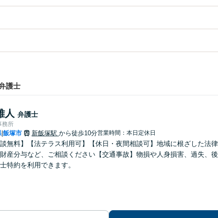
弁護士
雅人
弁護士
事務所
県
飯塚市
新飯塚駅
から徒歩10分
営業時間：本日定休日
|
談無料】【法テラス利用可】【休日・夜間相談可】地域に根ざした法律
財産分与など、ご相談ください【交通事故】物損や人身損害、過失、後
士特約を利用できます。