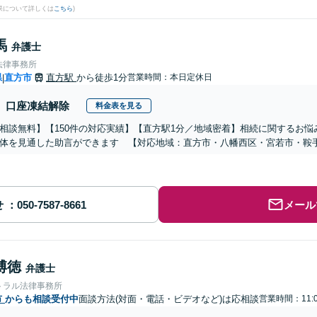
果について詳しくは
こちら
)
馬
弁護士
法律事務所
県
直方市
直方駅
から徒歩1分
営業時間：本日定休日
|
口座凍結解除
料金表を見る
相談無料】【150件の対応実績】【直方駅1分／地域密着】相続に関するお
体を見通した助言ができます 【対応地域：直方市・八幡西区・宮若市・鞍
せ
メール
博徳
弁護士
トラル法律事務所
市
からも相談受付中
面談方法(対面・電話・ビデオなど)は応相談
営業時間：11: