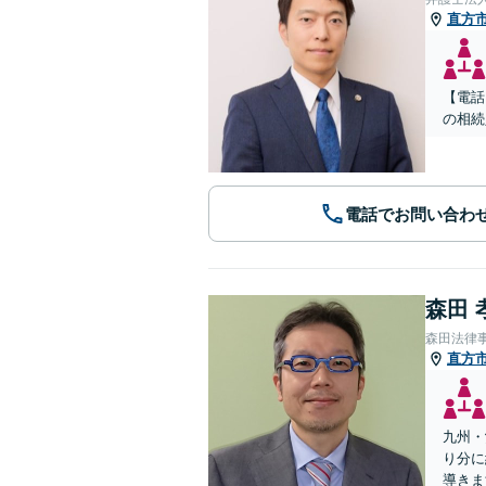
直方
【電話
の相続
電話でお問い合わ
森田 
森田法律
直方
九州・
り分に
導きま