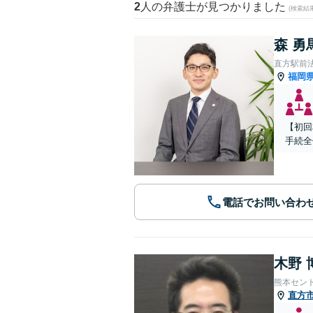
2
人の弁護士が見つかりました
(検索結
森 勇
直方駅前
福岡
【初回
手続全
電話でお問い合わ
木野 
熊本セン
直方