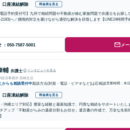
口座凍結解除
料金表を見る
電話予約受付可】九州で相続問題や不動産が絡む家族問題で弁護士をお探しなら熊
288-2193)へ／感情的対立を避けながら適切な解決を目指します【LINE24
せ
メー
泰輔
弁護士
インタビューを見る
律経済事務所 長崎支店
市
からも相談受付中
面談方法(対面・電話・ビデオなど)は応相談
営業時間：本
口座凍結解除
料金表を見る
・沖縄エリア対応】豊富な経験と最新知識で、円滑な相続をサポートいたし
チアップ「不動産がらみの遺産分割もお任せ」遺言書の作成で、万全な生前
】