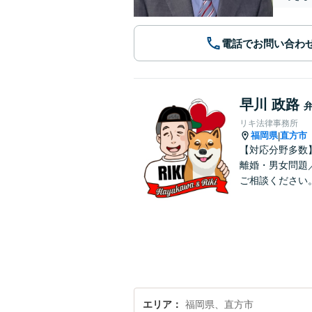
電話でお問い合わ
早川 政路
リキ法律事務所
福岡県
直方市
|
【対応分野多数
離婚・男女問題
ご相談ください
エリア
福岡県、直方市