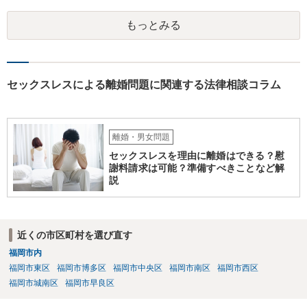
次第になりますが、この依頼を受ける弁護士は少ない印象はありま
な方針等のご案内は困難です。 一度、お近くの弁護士事務所にご相談
す。 ・不倫女に内容証明で慰謝料請求する ・婚姻費用を申立て（自分
されることをお勧めします。
もっとみる
でできるのか？） →離婚や不貞関係を扱っている弁護士であれば通常
対応しています。 なお、婚姻費用の申立てについてご自身で対応され
る方もいますが、主張すべきことや見通しがわからずに損されること
がありますので、弁護士に依頼した方がベターだとは思います。 ・離
婚調停となった場合の継続的なサポート →離婚事件を扱っている弁護
セックスレスによる離婚問題に関連する法律相談コラム
士であれば調停に同席や提出書面の作成整理のサービスは通常業務と
して対応しています。 継続的なアドバイスだけのサポート業務に対応
している弁護士もいますが、そのようなサポート業務のみ対応してい
るかは各弁護士次第によります。
離婚・男女問題
セックスレスを理由に離婚はできる？慰
謝料請求は可能？準備すべきことなど解
説
近くの市区町村を選び直す
福岡市内
福岡市東区
福岡市博多区
福岡市中央区
福岡市南区
福岡市西区
福岡市城南区
福岡市早良区