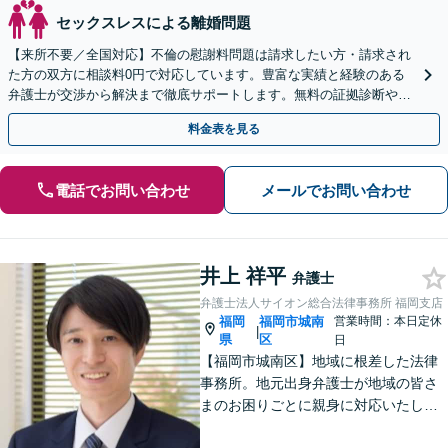
セックスレスによる離婚問題
【来所不要／全国対応】不倫の慰謝料問題は請求したい方・請求され
た方の双方に相談料0円で対応しています。豊富な実績と経験のある
弁護士が交渉から解決まで徹底サポートします。無料の証拠診断や着
手金の返還保証もありますので安心してご相談ください。
料金表を見る
電話でお問い合わせ
メールでお問い合わせ
井上 祥平
弁護士
弁護士法人サイオン総合法律事務所 福岡支店
福岡
福岡市城南
営業時間：本日定休
|
県
区
日
【福岡市城南区】地域に根差した法律
事務所。地元出身弁護士が地域の皆さ
まのお困りごとに親身に対応いたしま
す。【話しやすさを大事に】お気軽に