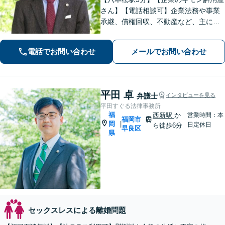
さん】【電話相談可】企業法務や事業
承継、債権回収、不動産など、主に企
業側の案件に注力しています。経営者
のみなさまが安心して本業に専念でき
電話でお問い合わせ
メールでお問い合わせ
るよう、法律に関するちょっとした疑
問や悩みも迅速に解消。ぜひご相談く
ださい。
平田 卓
弁護士
インタビューを見る
平田すぐる法律事務所
福
西新駅
か
営業時間：本
福岡市
岡
|
日定休日
ら徒歩6分
早良区
県
セックスレスによる離婚問題