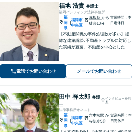
福地 浩貴
弁護士
福岡パシフィック法律事務所
福
赤坂駅
から
営業時間：本
福岡市
岡
|
日定休日
徒歩10分
中央区
県
【不動産関係の事件処理数が多い】複
雑な建築訴訟､不動産トラブルに対応し
た実績が豊富。不動産を中心とした相
続トラブルにも多く対応【顧問弁護
士】業績にも影響する中小企業関係の
法務、顧客とのトラブル、予防法務も
電話でお問い合わせ
メールでお問い合わせ
お任せ【六本松駅2分】
田中 祥太郎
弁護
インタビューを見
る
士
法律事務所オネスト
福
六本松駅
か
営業時間：本
福岡市
岡
|
日定休日
ら徒歩5分
中央区
県
【六本松駅5分】【企業のギモン解消屋