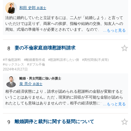
り、 財産分与等のために必要になる資料を集めたりします。 可能であ
和田 史郎
弁護士
れば、ご依頼になるかは別にして、お近くの弁護士に直接相談して、
話を聞いたうえで進めるといいですよ。 ご参考にしていただければ幸
法的に婚約していたと立証するには、二人が「結婚しよう」と言って
いです。
いただけでは足りず、両家への挨拶、指輪や結納の交換、知友人への
周知、式場の準備等々が必要とされています。 なので、ご記載の内容
からは、これには当たらないとの主張もあり得るかと思います。 弁護
士に依頼して、相手の請求を拒否する旨の回答をするのが良いかと思
います。
8
妻の不倫家庭崩壊慰謝料請求
#不倫慰謝料
#離婚書類作成
#慰謝料請求したい側
#異性関係(不貞等)
#セックスレス
#ダブル不倫
2024年4月27日
離婚・男女問題に強い弁護士
泉 亮介
弁護士
相手の経済状態により，請求が認められる慰謝料の金額が変動すると
いうことはありません。ただ，現実的に回収が不可能な金額が認めら
れたとしても意味はありませんので，相手の経済状態については考慮
したうえで金額や支払方法を考える必要は出てきます。 また，不貞慰
謝料と離婚慰謝料については，不貞慰謝料の中で離婚をすることとな
った点についても含めて金額を算定するケースが多いかと思われま
9
離婚調停と裁判に関する疑問について
す。実質的に同じ事情をベースに算定されていることが多いかと思わ