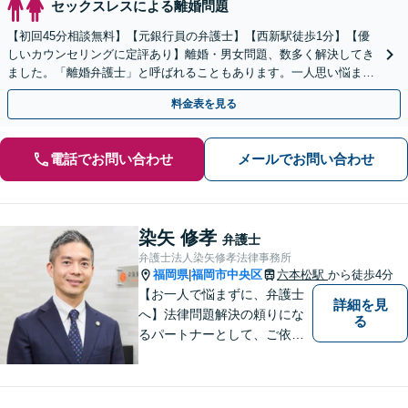
セックスレスによる離婚問題
【初回45分相談無料】【元銀行員の弁護士】【西新駅徒歩1分】【優
しいカウンセリングに定評あり】離婚・男女問題、数多く解決してき
ました。「離婚弁護士」と呼ばれることもあります。一人思い悩ま
ず、気軽に相談して暗い日々から解放されましょう。
料金表を見る
電話でお問い合わせ
メールでお問い合わせ
染矢 修孝
弁護士
弁護士法人染矢修孝法律事務所
福岡県
福岡市中央区
六本松駅
から徒歩4分
|
【お一人で悩まずに、弁護士
詳細を見
へ】法律問題解決の頼りにな
る
るパートナーとして、ご依頼
者の納得の行く解決を目指し
ます。「遺産分割や遺留分侵
害額請求などの相続問題」は