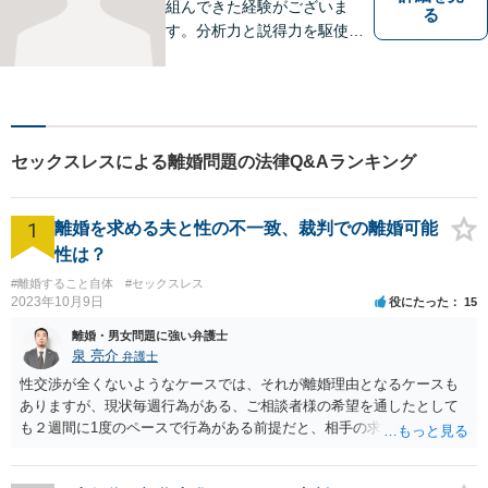
組んできた経験がございま
る
す。分析力と説得力を駆使
し、最善の弁護方針をご提案
します。お困りの方は、お気
軽にご相談ください。
セックスレスによる離婚問題の法律Q&Aランキング
1
離婚を求める夫と性の不一致、裁判での離婚可能
性は？
#離婚すること自体
#セックスレス
2023年10月9日
役にたった
15
離婚・男女問題に強い弁護士
泉 亮介
弁護士
性交渉が全くないようなケースでは、それが離婚理由となるケースも
ありますが、現状毎週行為がある、ご相談者様の希望を通したとして
も２週間に1度のペースで行為がある前提だと、相手の求めている離婚
はあくまで生活の不一致を理由とする離婚となる可能性が高く認めら
れないでしょう。 また、離婚した場合に、相手が今まで通りに生活を