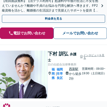
【初回面談無料】【法テラス利用可】慰謝料や今後の生活に不安を抱
えていませんか？離婚や不貞のお悩みを円滑な解決へ導きます。FP2
級資格を活かし、離婚後の生活設計まで見据えたサポートを提供【キ
ッズスペースあり】【事前のご予約で休日・夜間も対応】
料金表を見る
電話でお問い合わせ
メールでお問い合わせ
下村 訓弘
弁護
インタビューを見
る
士
日の出総合法律事務所
西新駅
営業時間：09:00~
福
福岡
19:00（土日祝日）
岡
市早
から徒歩
|
県
良区
2分