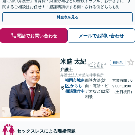
題に強い弁護士」養育費・財産分与などの金銭トラブル、お子さまに
関するご相談はお任せ！「慰謝料請求する側・される側どちらも対応
可」【子連れ相談可】【休日・夜間相談可】【駐車場あり】
料金表を見る
電話でお問い合わせ
メールでお問い合わせ
米盛 太紀
福岡県
インタビュ
ーを見る
弁護士
弁護士法人米盛法律事務所
福岡市城南
面談方法(対
営業時間：0
区
からも
面・電話・ビ
9:00~18:00
相談受付中
デオなど)は応
（土日祝日）
相談
セックスレスによる離婚問題