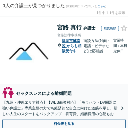
1
人の弁護士が見つかりました
(検索結果について詳しくは
こちら
)
1件中 1-1件を表示
宮路 真行
弁護士
鹿児島県
宮路法律事務所
営業時
福岡市城南
面談方法(対面・
区
からも相
電話・ビデオな
間：本日
談受付中
ど)は応相談
定休日
セックスレスによる離婚問題
【九州・沖縄エリア対応】【WEB面談対応】「モラハラ・DV問題に
強い弁護士」専業主婦の方でも経済的な自立に向けた道筋を示し、新
しい人生のスタートをバックアップ「養育費、婚姻費用の心配もお任
せ」経営者特有の離婚問題に対応【休日・夜間相談可】
料金表を見る