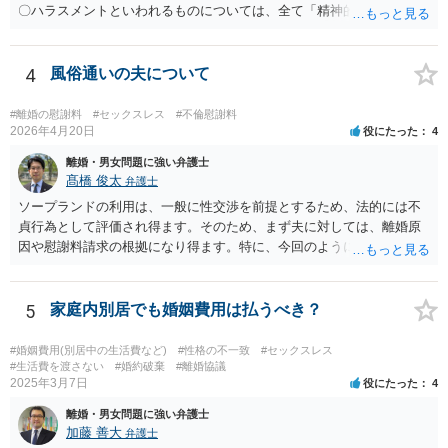
〇ハラスメントといわれるものについては、全て「精神的・身体的苦
痛を与えること」を内容として含むものです。もっとも、世の中で生
活している以上は、「精神的・身体的苦痛を与え」られることは不可
避的に生じますから、違法と評価されるためには、社会通念（常識）
4
風俗通いの夫について
を逸脱した態様・方法で精神的・身体的苦痛を与えられたといえるこ
とが必要です。 常識を逸脱したと言えるかどうかについては、必要性
#離婚の慰謝料
#セックスレス
#不倫慰謝料
や相当性という基準を使って判断をするとわかりやすいと思います。
2026年4月20日
役にたった
4
夫婦間において今、問題が生じているということを親族には話してお
離婚・男女問題に強い弁護士
く必要はあると思われますし、常識的に見ても、また、それが親族内
髙橋 俊太
弁護士
にとどまる話であれば、著しく不相当なこととも言えません。ですか
ソープランドの利用は、一般に性交渉を前提とするため、法的には不
ら、上記のことが社会通念を逸脱した態様・方法であるとは言えない
貞行為として評価され得ます。そのため、まず夫に対しては、離婚原
のではないかと思います。少なくとも、違法と評価されるハラスメン
因や慰謝料請求の根拠になり得ます。特に、今回のように長期間の継
トとは言えないでしょう。
続、同じ女性の反復指名、過去に発覚して「もう行かない」と約束し
た後も続いている事情は、婚姻関係への打撃や悪質性を基礎づける事
情として主張しやすいです。一方で、ソープランドで働く女性に対す
5
家庭内別居でも婚姻費用は払うべき？
る請求は、夫に対する請求より難しい可能性があります。店舗での接
客としての関係にとどまる場合、相手女性が夫を特別な交際相手とし
#婚姻費用(別居中の生活費など)
#性格の不一致
#セックスレス
て扱っていたのか、婚姻関係を侵害するとの認識のもとで個人的関係
#生活費を渡さない
#婚約破棄
#離婚協議
2025年3月7日
役にたった
4
を持っていたのか、などが問題になります。SNSで「大好き」と送っ
ているという点は貴方としては不快にお感じだと思われますが、それ
離婚・男女問題に強い弁護士
だけで直ちに法的責任が認められるとは限りません。 現実的には、ま
加藤 善大
弁護士
ずは夫に対する対応を中心に考えるのが一般的です。離婚を求めるの