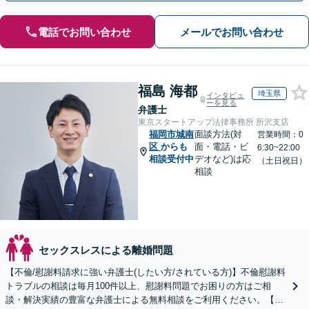
電話でお問い合わせ
メールでお問い合わせ
福島 海都
埼玉県
インタビュ
ーを見る
弁護士
東京スタートアップ法律事務所 所沢支店
福岡市城南
面談方法(対
営業時間：0
区
からも
面・電話・ビ
6:30~22:00
相談受付中
デオなど)は応
（土日祝日）
相談
セックスレスによる離婚問題
【不倫/慰謝料請求に強い弁護士(したい方/されている方)】不倫慰謝料
トラブルの相談は毎月100件以上、慰謝料問題でお困りの方はご相
談・解決実績の豊富な弁護士による無料相談をご利用ください。【不