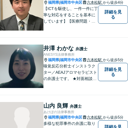
にご相談下さい。
福岡県
福岡市中央区
六本松駅
から徒歩4分
|
【ICTを駆使し、一件一件に丁
詳細を見
寧な対応をすることを基本に
る
しています】【医療問題・交
通事故等医療分野の知識が必
要な事件に対応】【刑事・少
年事件にスピーディーに対
応】【遠隔地からのご依頼・
井澤 わかな
弁護士
ご相談歓迎】あなたのために
ANESYS法律事務所
全力で事件と向き合います！
福岡県
福岡市中央区
六本松駅
から徒歩5分
|
嗅覚反応分析士インストラク
詳細を見
ター／AEAJアロマセラピスト
る
の弁護士です。 ★対面相談が
基本、出張／メール／電話相
談も可ですので、相談方法
は、御相談ください ★土日祝
日／夜間も、時間帯等によっ
山内 良輝
弁護士
て対応可です ★法テラス利用
あけぼの法律事務所
は、一応可能です
福岡県
福岡市中央区
六本松駅
から徒歩5分
|
多様な犯罪事件の弁護に取り
詳細を見