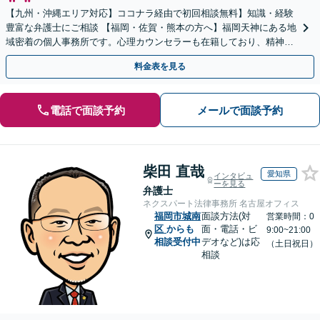
【九州・沖縄エリア対応】ココナラ経由で初回相談無料】知識・経験
豊富な弁護士にご相談 【福岡・佐賀・熊本の方へ】福岡天神にある地
域密着の個人事務所です。心理カウンセラーも在籍しており、精神的
に不安な方にも安心してご相談頂けます
料金表を見る
電話で面談予約
メールで面談予約
柴田 直哉
愛知県
インタビュ
ーを見る
弁護士
ネクスパート法律事務所 名古屋オフィス
福岡市城南
面談方法(対
営業時間：0
区
からも
面・電話・ビ
9:00~21:00
相談受付中
デオなど)は応
（土日祝日）
相談