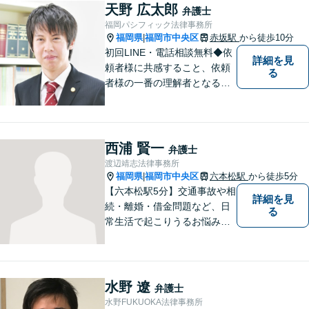
じめ、「離婚事件」、「損害
天野 広太郎
弁護士
賠償請求事件」、「刑事事
福岡パシフィック法律事務所
件」まで多数の事件の取り扱
福岡県
福岡市中央区
赤坂駅
から徒歩10分
|
い【分割払い可】
初回LINE・電話相談無料◆依
詳細を見
頼者様に共感すること、依頼
る
者様の一番の理解者となるこ
とがモットーです。親身な弁
護士がスピーディーに解決し
ます！
西浦 賢一
弁護士
渡辺靖志法律事務所
福岡県
福岡市中央区
六本松駅
から徒歩5分
|
【六本松駅5分】交通事故や相
詳細を見
続・離婚・借金問題など、日
る
常生活で起こりうるお悩みの
解決に尽力します。早い段階
でのご相談は、無用な紛争の
発生・拡大を防止し、問題解
決への大きな一歩となりま
水野 遼
弁護士
す。 些細なことでも、お気軽
水野FUKUOKA法律事務所