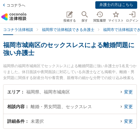
弁護士の方はこちら
ココナラへ
投稿する
探す
閲覧履歴
マイリスト
ログイン
ココナラ法律相談
福岡県で法律相談できる弁護士
福岡市で法律相談で
福岡市城南区のセックスレスによる離婚問題に
強い弁護士
福岡県の福岡市城南区でセックスレスによる離婚問題に強い弁護士が1名見つか
りました。休日面談や夜間面談に対応している弁護士なども掲載中。離婚・男
女問題に関係する財産分与や養育費、親権等の細かな分野での絞り込み検索も
でき便利です。特に弁護士法人サイオン総合法律事務所 福岡支店の井上 祥平弁
護士のプロフィール情報や弁護士費用、強みなどが注目されています。『福岡
エリア
福岡県、福岡市城南区
変更
市城南区で土日や夜間に発生したセックスレスによる離婚問題のトラブルを今
すぐに弁護士に相談したい』『セックスレスによる離婚問題のトラブル解決の
相談内容
離婚・男女問題、セックスレス
変更
実績豊富な近くの弁護士を検索したい』『初回相談無料でセックスレスによる
離婚問題を法律相談できる福岡市城南区内の弁護士に相談予約したい』などで
お困りの相談者さんにおすすめです。
詳細条件
未選択
変更