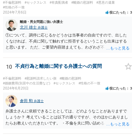
れますので，不貞慰謝料として離婚に至った点についても含めた慰謝
#不倫慰謝料
#セックスレス
#有責配偶者
#離婚の慰謝料
#悪意の遺棄
料の支払いを受けた上で，不貞により離婚となったことの慰謝料を配
#性格の不一致
2024年7月6日
役にたった
3
偶者に別途請求することとなると事実上二重取りと評価される可能性
があるかと思われます。
離婚・男女問題に強い弁護士
北川 雄士
弁護士
①について、調停に応じるかどうかは当事者の自由ですので、出した
くなければ、不貞に関して触れずに拒否するということも出来はする
と思います。 ただ、ご要望内容踏まえても、わざわざ不貞に触れない
ことについて、少なくとも法的に意味があるかは疑問ですが。 損害賠
償のこともあるので、不貞についてしっかりと主張する方針で進めて
も良いように思われます。 ②セックスレスと不貞と言っても、事案に
10
不貞行為と離婚に関する弁護士への質問
よって程度・経緯等様々ですので、一概にどのように判断されるとは
断言できません。 当該事案で、結局夫婦関係を破綻させた原因が何だ
#不倫慰謝料
#慰謝料請求したい側
#離婚の慰謝料
ったと判断されるか次第です。 ただ、不貞があって出て行ったと認定
#婚姻費用(別居中の生活費など)
#セックスレス
#性格の不一致
2024年6月20日
役にたった
3
された場合、それまで夫婦として一応生活をしてきていたとなると、
不貞以前に夫婦関係が破綻していたと立証するのは一般に難しいよう
倉田 勲
にも思われます。 また、有責配偶者となると、有責配偶者側からの離
弁護士
婚請求は一般に困難となります。 ただ、法律等で何年と具体的に決ま
弁護士さんに依頼できることとしては、どのようなことがありますで
っている訳ではないので、お子様の状況を含めた経緯等含めて、裁判
しょうか？ 考えていることは以下の通りですが、そのほかにありまし
所が有責配偶者からの請求であっても離婚を認めるべきであるかを判
たらお教えいただきたいです。 ・不倫を夫に問い詰めるときに弁護士
断することになります。 いずれにせよ、実際に不貞があったことを示
さんに同席してもらえるか？ →この依頼を受けるかは依頼する弁護士
す証拠の内容やこれまでの詳細な経緯等確認した上でないと、具体的