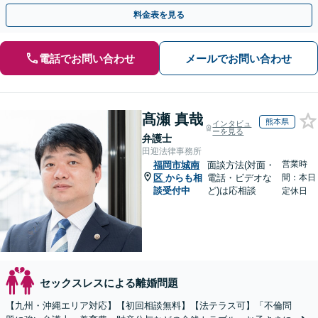
倫相談は初回0円】【全国対応】
料金表を見る
電話でお問い合わせ
メールでお問い合わせ
髙瀬 真哉
熊本県
インタビュ
ーを見る
弁護士
田迎法律事務所
営業時
福岡市城南
面談方法(対面・
区
からも相
電話・ビデオな
間：本日
談受付中
ど)は応相談
定休日
セックスレスによる離婚問題
【九州・沖縄エリア対応】【初回相談無料】【法テラス可】「不倫問