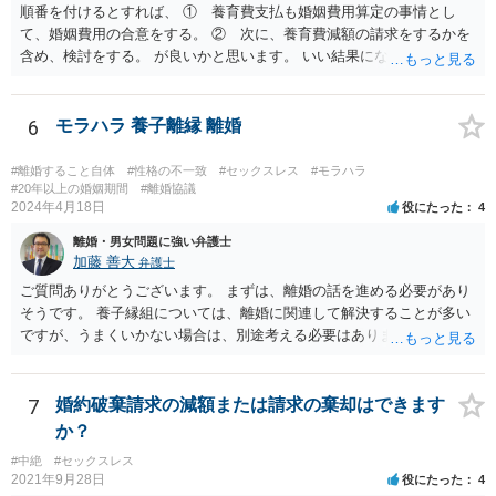
順番を付けるとすれば、 ① 養育費支払も婚姻費用算定の事情とし
か、離婚せずに慰謝料や再発防止の誓約書を求めるのかで進め方が変
て、婚姻費用の合意をする。 ② 次に、養育費減額の請求をするかを
わります。証拠としては、SNS投稿、口コミ、指名履歴、プレゼント
含め、検討をする。 が良いかと思います。 いい結果になるといいです
のやり取り、県をまたいで通っていた記録などは保存しておくとよい
ね。
でしょう。
6
モラハラ 養子離縁 離婚
#離婚すること自体
#性格の不一致
#セックスレス
#モラハラ
#20年以上の婚姻期間
#離婚協議
2024年4月18日
役にたった
4
離婚・男女問題に強い弁護士
加藤 善大
弁護士
ご質問ありがとうございます。 まずは、離婚の話を進める必要があり
そうです。 養子縁組については、離婚に関連して解決することが多い
ですが、うまくいかない場合は、別途考える必要はあります。 離婚の
種類は、大きく分けると、協議離婚（話し合い）、調停離婚（裁判所
での話し合い）、裁判離婚（裁判官が離婚を認めるもの）の３種類が
あります。 離婚を希望する場合は、通常は、協議離婚を目指して当人
7
婚約破棄請求の減額または請求の棄却はできます
同士で話し合いをすることから始めますので、話し合いの準備を整え
か？
ることから始めてください。 場合によっては、話し合いの前に別居す
#中絶
#セックスレス
ることも考えられます。 話し合いの準備としては、一般論として、ど
2021年9月28日
役にたった
4
のような条件で離婚するかについて、ご質問者様の希望をまとめた