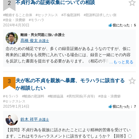
するのであれば大きな違いはありませんが、そうでなくなった場合に
2
不貞行為の証拠収集についての相談
夫婦であれば法的に請求できたものができなくなるというデメリット
があるため、今までと何も変わらないということはないです。
#離婚すること自体
#セックスレス
#不倫慰謝料
#慰謝料請求したい側
#借金・浪費癖
#モラハラ
2024年4月30日
役にたった
5
離婚・男女問題に強い弁護士
髙橋 俊太
弁護士
念のための補足ですが、多くの録音証拠があるようなのですが、仮に
将来的に裁判をも視野に入れている場合には、録音と一緒にその内容
を反訳した書面を提出する必要があります。（相応の手間と費用がか
かり得るところです。） 画像関係についても、点と点を線で結びつけ
るような合理的説明が必要とはなりますので、そのようなことが十分
に可能かどうかについて、一度は弁護士に直接相談なさった方がよい
3
夫が私の不貞を親族へ暴露、モラハラに該当する
と思います。 なお、夫や不倫相手自身が不倫の事実について（期間や
か相談したい
回数なども含め）認めて自白するような場合には、貴方において立証
#モラハラ
#離婚の慰謝料
#離婚協議
#異性関係(不貞等)
#借金・浪費癖
する必要はなくなります。
#セックスレス
2025年1月14日
役にたった
7
鈴木 祥平
弁護士
【質問】不貞行為を親族に話されたことにより精神的苦痛を受けてい
ます。これはモラルハラスメントに該当するでしょうか？ 【回答】〇