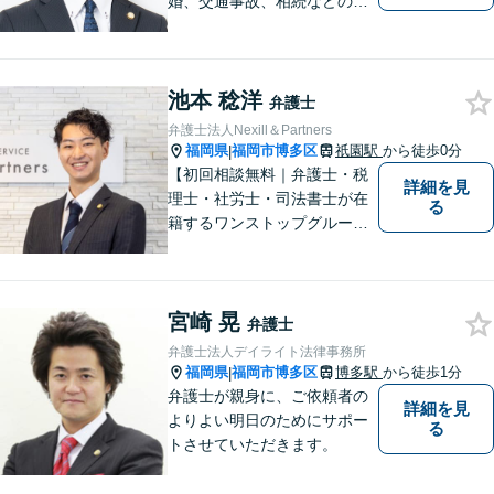
婚、交通事故、相続などのご
相談を承っております。まず
はお気軽にご相談ください。
チーム体制による迅速で最適
池本 稔洋
なリーガルサービスを提供い
弁護士
たします。
弁護士法人Nexill＆Partners
福岡県
福岡市博多区
祇園駅
から徒歩0分
|
【初回相談無料｜弁護士・税
詳細を見
理士・社労士・司法書士が在
る
籍するワンストップグルー
プ】Nexill＆Partnersは複数士
業が在籍するワンストップグ
ループです。相続や企業法務
宮崎 晃
等複数士業の知識が必要な案
弁護士
件を一括して対応。九州トッ
弁護士法人デイライト法律事務所
プクラスの豊富な実績。
福岡県
福岡市博多区
博多駅
から徒歩1分
|
弁護士が親身に、ご依頼者の
詳細を見
よりよい明日のためにサポー
る
トさせていただきます。