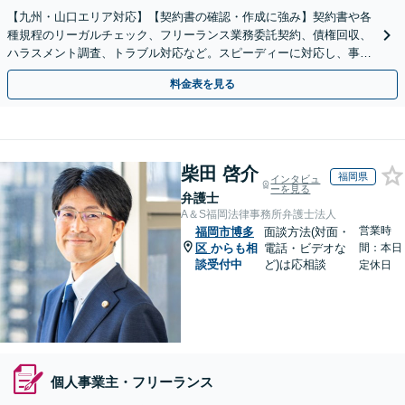
【九州・山口エリア対応】【契約書の確認・作成に強み】契約書や各
種規程のリーガルチェック、フリーランス業務委託契約、債権回収、
ハラスメント調査、トラブル対応など。スピーディーに対応し、事業
成長を法的側面よりしっかりとサポート【駐車場あり】
料金表を見る
柴田 啓介
福岡県
インタビュ
ーを見る
弁護士
A＆S福岡法律事務所弁護士法人
営業時
福岡市博多
面談方法(対面・
区
からも相
電話・ビデオな
間：本日
談受付中
ど)は応相談
定休日
個人事業主・フリーランス