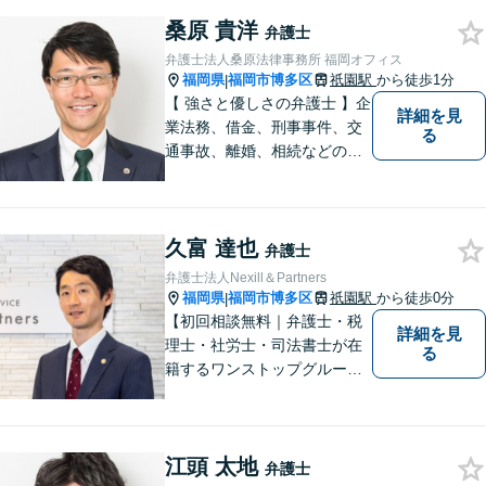
りました。グループ全体での
桑原 貴洋
顧問先は600社に昇ります。
弁護士
まずは、お気軽にご相談くだ
弁護士法人桑原法律事務所 福岡オフィス
さい。
福岡県
福岡市博多区
祇園駅
から徒歩1分
|
【 強さと優しさの弁護士 】企
詳細を見
業法務、借金、刑事事件、交
る
通事故、離婚、相続などのご
相談を承っております。まず
はお気軽にご相談ください。
チーム体制による迅速で最適
久富 達也
なリーガルサービスを提供い
弁護士
たします。
弁護士法人Nexill＆Partners
福岡県
福岡市博多区
祇園駅
から徒歩0分
|
【初回相談無料｜弁護士・税
詳細を見
理士・社労士・司法書士が在
る
籍するワンストップグルー
プ】Nexill＆Partnersは複数士
業が在籍するワンストップグ
ループです。相続や企業法務
江頭 太地
等複数士業の知識が必要な案
弁護士