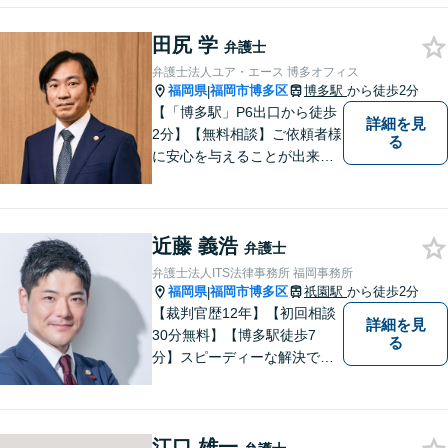
田尻 学
弁護士
弁護士法人ユア・エース 博多オフィス
福岡県
福岡市博多区
博多駅
から徒歩2分
|
【「博多駅」P6出口から徒歩
詳細を見
2分】【無料相談】ご依頼者様
る
に安心を与えることが出来る
弁護士を目指してきました。
お悩みを抱えていらっしゃる
方に安心して日々を過ごして
近藤 義浩
いただくために、これからも
弁護士
研鑽を積んでいきたいと考え
弁護士法人ITS法律事務所 福岡事務所
ております。
福岡県
福岡市博多区
祇園駅
から徒歩2分
|
【裁判官歴12年】【初回相談
詳細を見
30分無料】【博多駅徒歩7
る
分】スピーディーな解決で
「困った…」を「よかっ
た！」に。裁判官経験を武器
に、お困りごとを解決して、
江口 雄一
「明日に向かって進む力」を