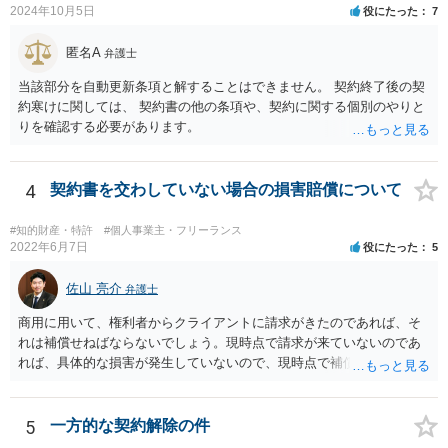
2024年10月5日
役にたった
7
匿名A
弁護士
当該部分を自動更新条項と解することはできません。 契約終了後の契
約寒けに関しては、 契約書の他の条項や、契約に関する個別のやりと
りを確認する必要があります。
4
契約書を交わしていない場合の損害賠償について
#知的財産・特許
#個人事業主・フリーランス
2022年6月7日
役にたった
5
佐山 亮介
弁護士
商用に用いて、権利者からクライアントに請求がきたのであれば、そ
れは補償せねばならないでしょう。現時点で請求が来ていないのであ
れば、具体的な損害が発生していないので、現時点で補償の必要はあ
りません。 なお、補償の問題が生じたときは、貴社がクライアントに
補償し、その補償分を損害として外注先に賠償請求することになるで
しょう。
5
一方的な契約解除の件