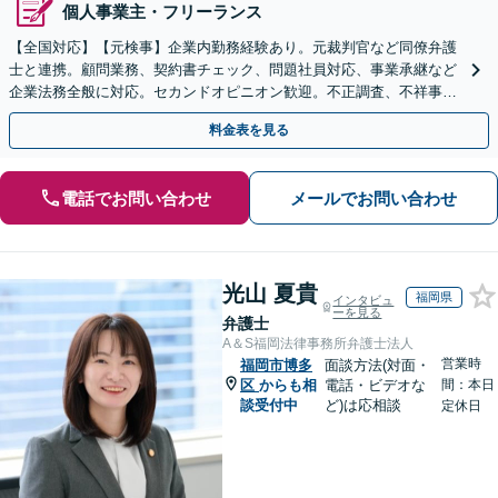
個人事業主・フリーランス
【全国対応】【元検事】企業内勤務経験あり。元裁判官など同僚弁護
士と連携。顧問業務、契約書チェック、問題社員対応、事業承継など
企業法務全般に対応。セカンドオピニオン歓迎。不正調査、不祥事や
ハラスメントの対応・予防にも実績。事業を守り成長支援。
料金表を見る
電話でお問い合わせ
メールでお問い合わせ
光山 夏貴
福岡県
インタビュ
ーを見る
弁護士
A＆S福岡法律事務所弁護士法人
営業時
福岡市博多
面談方法(対面・
区
からも相
電話・ビデオな
間：本日
談受付中
ど)は応相談
定休日