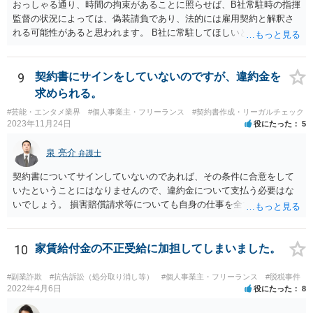
おっしゃる通り、時間の拘束があることに照らせば、B社常駐時の指揮
か等を考慮の上，個別具体的に判断される」という指摘もなされてい
監督の状況によっては、偽装請負であり、法的には雇用契約と解釈さ
るので、ご事案に応じ、挙げられている事情を具体的に検討して行く
れる可能性があると思われます。 B社に常駐してほしいと先方が求め
必要があります。 なお、退所等で事務所側と揉めるようであれば、弁
る理由がコミュニケーションをしやすいからであるとするのであれ
護士に直接相談・依頼し、事務所側と交渉にあたってもらう方法もあ
ば、折衷的な提案として、「突発的な質問に対応できるように、基本
るかと思います。 （参考）「⼈材分野における公正取引委員会の取
的には１０時〜１９時はできるだけB社にいるよう努力はします。た
9
契約書にサインをしていないのですが、違約金を
組」（令和元年９月２５日 公正取引委員会）６頁 https://www.jftc.g
だ、他の仕事もありますので、必ずその条件を守れるとは限りません
求められる。
o.jp/houdou/kouenkai/190925kondan_file/siryou2.pdf
し、B社常駐時であっても本件以外の仕事もさせてもらうことになりま
#芸能・エンタメ業界
#個人事業主・フリーランス
#契約書作成・リーガルチェック
す。」というものが考えられます。 その提案すら断られるようであれ
2023年11月24日
役にたった
5
ば、ちょっと危険な会社だというシグナルと考えるべきでしょう。
泉 亮介
弁護士
契約書についてサインしていないのであれば、その条件に合意をして
いたということにはなりませんので、違約金について支払う必要はな
いでしょう。 損害賠償請求等についても自身の仕事を全て処理してか
ら辞めるのであれば一般的には負担義務はないかと思われます。
10
家賃給付金の不正受給に加担してしまいました。
#副業詐欺
#抗告訴訟（処分取り消し等）
#個人事業主・フリーランス
#脱税事件
2022年4月6日
役にたった
8