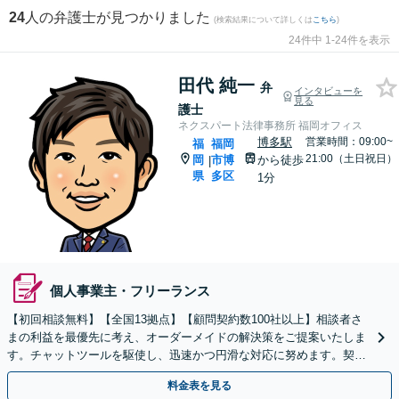
24
人の弁護士が見つかりました
(検索結果について詳しくは
こちら
)
24件中 1-24件を表示
田代 純一
弁
インタビューを
見る
護士
ネクスパート法律事務所 福岡オフィス
博多駅
営業時間：09:00~
福
福岡
21:00（土日祝日）
岡
市博
から徒歩
|
県
多区
1分
個人事業主・フリーランス
【初回相談無料】【全国13拠点】【顧問契約数100社以上】相談者さ
まの利益を最優先に考え、オーダーメイドの解決策をご提案いたしま
す。チャットツールを駆使し、迅速かつ円滑な対応に努めます。契約
書レビューは原則翌日に対応します【夜間・休日対応】
料金表を見る