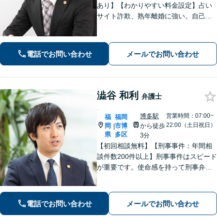
あり】【わかりやすい料金設定】占い
サイト詐欺、熟年離婚に強い。自己破
産や自宅を残す債務整理にも対応。丁
寧なアドバイスに定評あり。出会い系
詐欺、刑事事件（博多警察署まで徒歩5
電話でお問い合わせ
メールでお問い合わせ
分）や相続にも対応。
澁谷 和利
弁護士
.
博多駅
営業時間：07:00~
福
福岡
22:00（土日祝日）
岡
市博
から徒歩
|
県
多区
3分
【初回相談無料】【刑事事件：年間相
談件数200件以上】刑事事件はスピード
が重要です。使命感を持って刑事弁護
に注力し、依頼者の状況に寄り添いな
がら最善の解決を目指します。【英語
対応可能：通訳を介さず英語で直接サ
電話でお問い合わせ
メールでお問い合わせ
ポート】