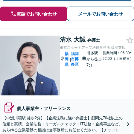
電話でお問い合わせ
メールでお問い合わせ
清水 大誠
弁護士
東京スタートアップ法律事務所 福岡支店
博多駅
営業時間：06:30~
福
福岡
22:00（土日祝日）
岡
市博
から徒歩
|
県
多区
7分
個人事業主・フリーランス
【中洲川端駅 徒歩2分】【企業法務に強い弁護士】顧問先70社以上の
信頼と実績、企業法務・リーガルチェック・IT法務・企業再生など、
あらゆる企業活動の相談は当事務所にお任せください。【チャットツ