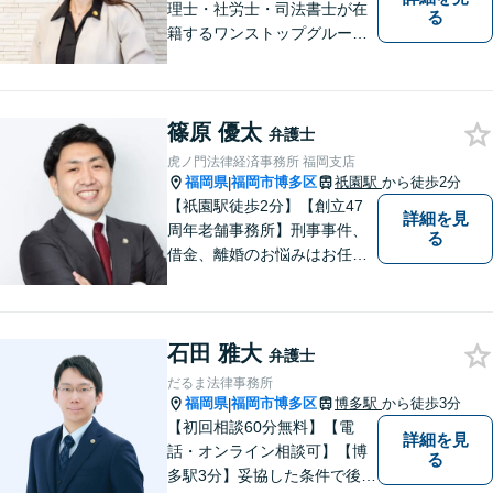
理士・社労士・司法書士が在
る
籍するワンストップグルー
プ】Nexill＆Partnersは複数士
業が在籍するワンストップグ
ループです。相続や企業法務
篠原 優太
等複数士業の知識が必要な案
弁護士
件を一括して対応。九州トッ
虎ノ門法律経済事務所 福岡支店
プクラスの豊富な実績。
福岡県
福岡市博多区
祇園駅
から徒歩2分
|
【祇園駅徒歩2分】【創立47
詳細を見
周年老舗事務所】刑事事件、
る
借金、離婚のお悩みはお任せ
ください。全国に支店のある
歴史と信頼の事務所です。圧
倒的なノウハウと、真摯な情
石田 雅大
熱を持って、難しい案件も諦
弁護士
めずに解決を目指します。
だるま法律事務所
【他士業連携】
福岡県
福岡市博多区
博多駅
から徒歩3分
|
【初回相談60分無料】【電
詳細を見
話・オンライン相談可】【博
る
多駅3分】妥協した条件で後悔