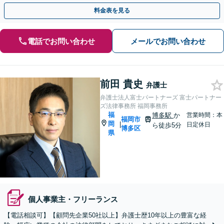
ールやWEB会議にも対応】
料金表を見る
電話でお問い合わせ
メールでお問い合わせ
前田 貴史
弁護士
弁護士法人富士パートナーズ 富士パートナー
ズ法律事務所 福岡事務所
福
博多駅
か
営業時間：本
福岡市
岡
|
日定休日
ら徒歩5分
博多区
県
個人事業主・フリーランス
【電話相談可】【顧問先企業50社以上】弁護士歴10年以上の豊富な経