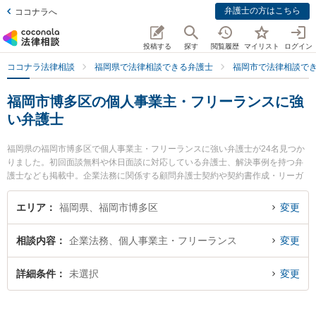
弁護士の方はこちら
ココナラへ
投稿する
探す
閲覧履歴
マイリスト
ログイン
ココナラ法律相談
福岡県で法律相談できる弁護士
福岡市で法律相談で
福岡市博多区の個人事業主・フリーランスに強
い弁護士
福岡県の福岡市博多区で個人事業主・フリーランスに強い弁護士が24名見つか
りました。初回面談無料や休日面談に対応している弁護士、解決事例を持つ弁
護士なども掲載中。企業法務に関係する顧問弁護士契約や契約書作成・リーガ
ルチェック、雇用契約書・就業規則作成等の細かな分野での絞り込み検索もで
き便利です。特にネクスパート法律事務所 福岡オフィスの田代 純一弁護士や東
エリア
福岡県、福岡市博多区
変更
京スタートアップ法律事務所 福岡支店の清水 大誠弁護士、弁護士法人富士パー
トナーズ 富士パートナーズ法律事務所 福岡事務所の前田 貴史弁護士のプロフ
相談内容
企業法務、個人事業主・フリーランス
変更
ィール情報や弁護士費用、強みなどが注目されています。『福岡市博多区で土
日や夜間に発生した個人事業主・フリーランスのトラブルを今すぐに弁護士に
相談したい』『個人事業主・フリーランスのトラブル解決の実績豊富な近くの
詳細条件
未選択
変更
弁護士を検索したい』『初回相談無料で個人事業主・フリーランスを法律相談
できる福岡市博多区内の弁護士に相談予約したい』などでお困りの相談者さん
におすすめです。