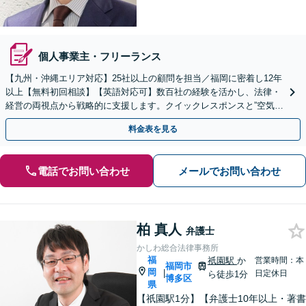
個人事業主・フリーランス
【九州・沖縄エリア対応】25社以上の顧問を担当／福岡に密着し12年
以上【無料初回相談】【英語対応可】数百社の経験を活かし、法律・
経営の両視点から戦略的に支援します。クイックレスポンスと”空気を
読む”法務に注力。コンプライアンス講師の実績多数
料金表を見る
電話でお問い合わせ
メールでお問い合わせ
柏 真人
弁護士
かしわ総合法律事務所
福
祇園駅
か
営業時間：本
福岡市
岡
|
日定休日
ら徒歩1分
博多区
県
【祇園駅1分】【弁護士10年以上・著書