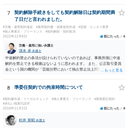
うすれば、もしその方から不当な要求を受けることがあっても、「窓
以上で、より個別的なお話は、詳しい契約内容や開発内容を知る必要
口（弁護士に）言ってください」とだけお伝えし、それ以外には一切
がありますので、正式に弁護士に相談することも検討された方がよい
応じないという姿勢をとることができるため、スタッフの方の負担軽
7
契約解除手続きをしても契約解除日は契約期間満
と思います。
減を図れると思います。 大変な状況かと思いますが、ご参考になりま
了日だと言われました。
したら幸いです。
#労働・雇用契約違反
#雇用契約書・就業規則作成
#芸能・エンタメ業界
#個人事業主・フリーランス
#契約解除・契約取消
2022年12月6日
役にたった
6
労働・雇用に強い弁護士
清水 卓
弁護士
中途解約禁止の条項が設けられていないのであれば、事務所側に中途
解約を禁止できる根拠はないように思われます。 また、公正取引委員
会という国の機関が「芸能分野において独占禁止法上問題となり得る
行為の想定例」として、「所属事務所が，契約終了後は⼀定期間芸能
活動を⾏えない旨の義務を課し，⼜は移籍・独⽴した場合には芸能活
動を妨害する旨⽰唆して，移籍・独⽴を諦めさせること（優越的地位
8
準委任契約での拘束時間について
の濫⽤等）を例示しています。 ライバー事務所にも同様のことが言え
る可能性があり、あなたのケースでも、独占禁止法上問題となり得ま
#契約書作成・リーガルチェック
#個人事業主・フリーランス
#業務委託契約
す。 ただし、「※これら⾏為が実際に独占禁⽌法違反となるかどうか
#未払い残業代請求
2018年11月2日
役にたった
8
は，具体的態様に照らして個別に判断されることとなる。例えば，優
越的地位の濫⽤に関して，不当に不利益を与えるか否かは，課される
杉井 英昭
義務等の内容や期間が⽬的に照らして過⼤であるか，与える不利益の
弁護士
程度，代償措置の有無やその⽔準，あらかじめ⼗分な協議が⾏われた