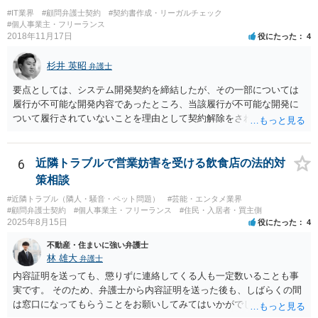
#IT業界
#顧問弁護士契約
#契約書作成・リーガルチェック
#個人事業主・フリーランス
2018年11月17日
役にたった
4
杉井 英昭
弁護士
要点としては、システム開発契約を締結したが、その一部については
履行が不可能な開発内容であったところ、当該履行が不可能な開発に
ついて履行されていないことを理由として契約解除をされた。そこ
で、既に開発を完了したものについての請負代金を請求できるか、と
いうご質問であると理解しました。 まず、「物理的にできない開発で
一方的に契約不履行のように伝えられ」とのことですが、「物理的に
6
近隣トラブルで営業妨害を受ける飲食店の法的対
できない」と真に言えるのかどうか、なぜ「物理的にできない開発」
策相談
を請け負うことになったのかが問題です。 もし、「物理的にできな
#近隣トラブル（隣人・騒音・ペット問題）
#芸能・エンタメ業界
い」という意味が、単に「契約に記載された納期では間に合わない」
#顧問弁護士契約
#個人事業主・フリーランス
#住民・入居者・買主側
ということであれば、それは単純に履行遅滞を理由とする債務不履行
2025年8月15日
役にたった
4
ですから、契約解除は有効です。 「物理的にできない」が、そもそも
不動産・住まいに強い弁護士
そのような開発は理論的に不可能（例えば、タイムマシンを作るとい
林 雄大
弁護士
う契約等）であれば、契約自体が無効になる可能性があります。 いず
れの場合であっても、結局は、上記の「物理的にできない」部分を除
内容証明を送っても、懲りずに連絡してくる人も一定数いることも事
いた部分は開発完了しているということですから、その部分に相当す
実です。 そのため、弁護士から内容証明を送った後も、しばらくの間
る請負代金は請求できる可能性があります。 ただし、当該開発完了部
は窓口になってもらうことをお願いしてみてはいかがでしょうか。 そ
分だけでどれくらいの価値があるのか、が問題になります。 一般論は