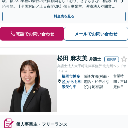
験。幅広い業種の会社の法律顧問をしており、さまざまなご相談に対
応可能。【全国対応／土日夜間OK】個人事業主、医療法人や開業医
の先生、税理士の先生からのご相談も【烏丸御池6分】
料金表を見る
電話でお問い合わせ
メールでお問い合わせ
松田 麻友美
弁護士
福岡県
弁護士法人大手町法律事務所 北九州ヘッドオ
フィス
営業時
福岡市博多
面談方法(対面・
区
からも相
電話・ビデオな
間：本日
談受付中
ど)は応相談
定休日
個人事業主・フリーランス