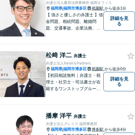
件を一括して対応。九州トッ
弁護士法人桑原法律事務所 福岡オフィス
プクラスの豊富な実績。
福岡県
福岡市博多区
祇園駅
から徒歩1分
|
【 強さと優しさの弁護士 】借
詳細を見
金問題、相続問題、離婚問
る
題、交通事故、企業法務、刑
事事件などのご相談を承って
おります。まずはお気軽にご
相談ください。チーム体制に
松﨑 洋二
よる迅速で最適なリーガルサ
弁護士
ービスを提供いたします。
弁護士法人Nexill＆Partners
福岡県
福岡市博多区
祇園駅
から徒歩0分
|
【初回相談無料｜弁護士・税
詳細を見
理士・社労士・司法書士が在
る
籍するワンストップグルー
プ】Nexill＆Partnersは複数士
業が在籍するワンストップグ
ループです。相続や企業法務
播摩 洋平
等複数士業の知識が必要な案
弁護士
件を一括して対応。九州トッ
弁護士法人グレイス 福岡事務所
プクラスの豊富な実績。
福岡県
福岡市博多区
博多駅
から徒歩4分
|