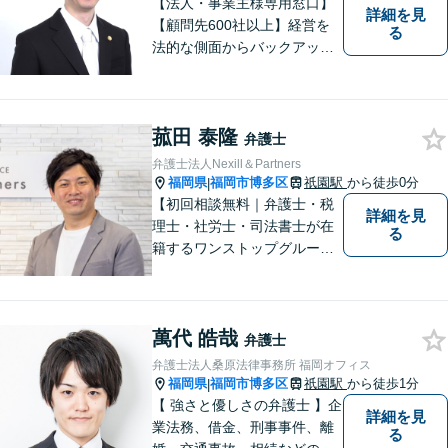
【法人・事業主様専用窓口】
詳細を見
【顧問先600社以上】経営を
る
法的な側面からバックアップ
します。多角的な視点からあ
なたを全力サポート！契約書
作成／リーガルチェック／債
菰田 泰隆
権回収など単発の案件もご相
弁護士
談ください。【初回相談無
弁護士法人Nexill＆Partners
料】【オンライン面談可】
福岡県
福岡市博多区
祇園駅
から徒歩0分
|
【初回相談無料｜弁護士・税
詳細を見
理士・社労士・司法書士が在
る
籍するワンストップグルー
プ】Nexill＆Partnersは複数士
業が在籍するワンストップグ
ループです。相続や企業法務
萬代 皓哉
等複数士業の知識が必要な案
弁護士
件を一括して対応。九州トッ
弁護士法人桑原法律事務所 福岡オフィス
プクラスの豊富な実績。
福岡県
福岡市博多区
祇園駅
から徒歩1分
|
【 強さと優しさの弁護士 】企
詳細を見
業法務、借金、刑事事件、離
る