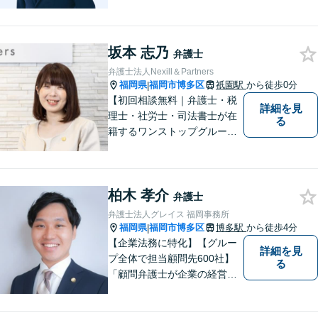
しないためには、早い段階で
の整理が重要です。 丁寧にお
話をお伺いし、状況に応じた
坂本 志乃
現実的な解決策をご提案いた
弁護士
しますので、まずはお気軽に
弁護士法人Nexill＆Partners
ご相談ください。
福岡県
福岡市博多区
祇園駅
から徒歩0分
|
【初回相談無料｜弁護士・税
詳細を見
理士・社労士・司法書士が在
る
籍するワンストップグルー
プ】Nexill＆Partnersは複数士
業が在籍するワンストップグ
ループです。相続や企業法務
柏木 孝介
等複数士業の知識が必要な案
弁護士
件を一括して対応。九州トッ
弁護士法人グレイス 福岡事務所
プクラスの豊富な実績。
福岡県
福岡市博多区
博多駅
から徒歩4分
|
【企業法務に特化】【グルー
詳細を見
プ全体で担当顧問先600社】
る
「顧問弁護士が企業の経営者
の力になる」を目標に、企業
法務に全力で取り組んでまい