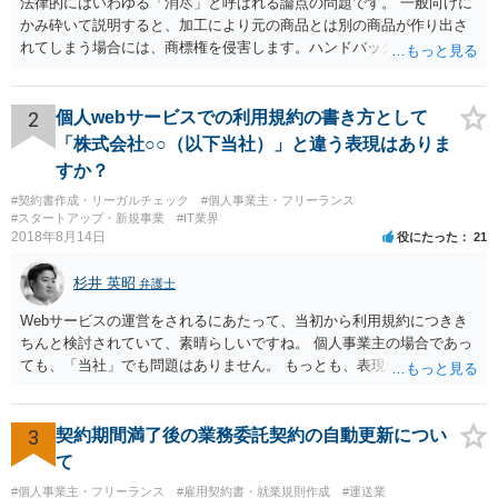
法律的にはいわゆる「消尽」と呼ばれる論点の問題です。 一般向けに
かみ砕いて説明すると、加工により元の商品とは別の商品が作り出さ
れてしまう場合には、商標権を侵害します。ハンドバッグをポーチに
リメイクするなどの場合です。他方で、単なる性能や品質を維持する
ための加工（一般にいう修理）は、商標権を侵害しません。 商標権者
は、その商品を売ったときに対価を回収しているので、商標権は用い
2
個人webサービスでの利用規約の書き方として
尽くされている（用尽、消尽といいます。）と解釈されます。他方
「株式会社○○（以下当社）」と違う表現はありま
で、商標権者の預かり知らないところで、販売した商品から別の商品
すか？
（コピー品やリメイク品）が作りだされてしまうと、その商品が仮に
#契約書作成・リーガルチェック
#個人事業主・フリーランス
酷い品質であれば、商標権者のブランドイメージが傷ついてしまいま
#スタートアップ・新規事業
#IT業界
すし、その証商標権者にクレームが来てしまいますので、商標権を侵
2018年8月14日
役にたった
21
害します。その商品が流通すれば商標権（ロゴマーク等）に対する一
般消費者の信頼も害することになります。また、本来商標権者に入る
杉井 英昭
弁護士
べき利益が入らないことになります。 修理だけではそのような問題は
生じません。
Webサービスの運営をされるにあたって、当初から利用規約につきき
ちんと検討されていて、素晴らしいですね。 個人事業主の場合であっ
ても、「当社」でも問題はありません。 もっとも、表現に違和感があ
るというのであれば、屋号を使うとよいでしょう。 例えば、田中一郎
さんが「ABCウェブサービス」の屋号で事業を運営する際には、「当
社」の代わりに「ABCウェブサービス」とか「ABCWS」を使う等で
3
契約期間満了後の業務委託契約の自動更新につい
す。
て
#個人事業主・フリーランス
#雇用契約書・就業規則作成
#運送業