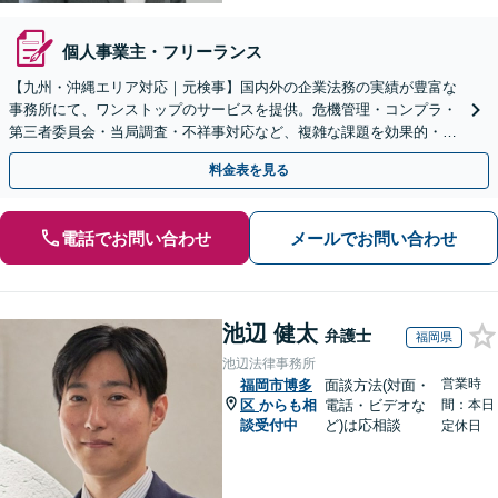
個人事業主・フリーランス
【九州・沖縄エリア対応｜元検事】国内外の企業法務の実績が豊富な
事務所にて、ワンストップのサービスを提供。危機管理・コンプラ・
第三者委員会・当局調査・不祥事対応など、複雑な課題を効果的・効
率的に解決へ。セカンドオピニオン可【休日・夜間相談可】
料金表を見る
電話でお問い合わせ
メールでお問い合わせ
池辺 健太
弁護士
福岡県
池辺法律事務所
営業時
福岡市博多
面談方法(対面・
区
からも相
電話・ビデオな
間：本日
談受付中
ど)は応相談
定休日