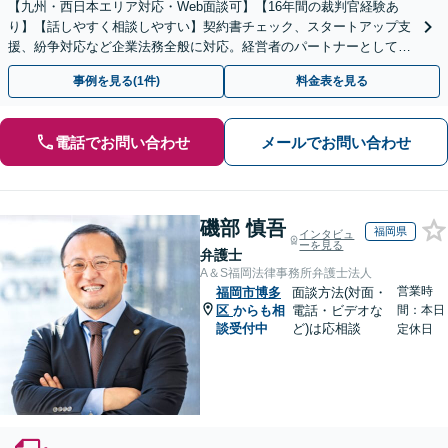
【九州・西日本エリア対応・Web面談可】【16年間の裁判官経験あ
り】【話しやすく相談しやすい】契約書チェック、スタートアップ支
援、紛争対応など企業法務全般に対応。経営者のパートナーとして伴
走し、依頼者さまのビジネスをサポートします！
事例を見る(1件)
料金表を見る
電話でお問い合わせ
メールでお問い合わせ
磯部 慎吾
福岡県
インタビュ
ーを見る
弁護士
A＆S福岡法律事務所弁護士法人
営業時
福岡市博多
面談方法(対面・
区
からも相
電話・ビデオな
間：本日
談受付中
ど)は応相談
定休日