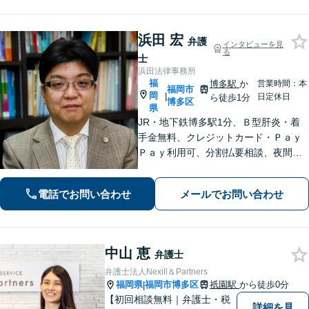
浜田 宏
弁護
インタビューを見
る
士
浜田法律事務所
福
博多駅
か
営業時間：本
福岡市
岡
|
日定休日
ら徒歩1分
博多区
県
JR・地下鉄博多駅1分、Ｂ型肝炎・着
手金無料、クレジットカード・Ｐａｙ
Ｐａｙ利用可、分割払要相談、夜間・
休日相談可（要事前予約）、弁護士歴2
1年。インターネット問題、医療、離
電話でお問い合わせ
メールでお問い合わせ
婚、相続、後見、交通事故、借金、労
働、民事全般取扱い
中山 恵
弁護士
弁護士法人Nexill＆Partners
福岡県
福岡市博多区
祇園駅
から徒歩0分
|
【初回相談無料｜弁護士・税
詳細を見