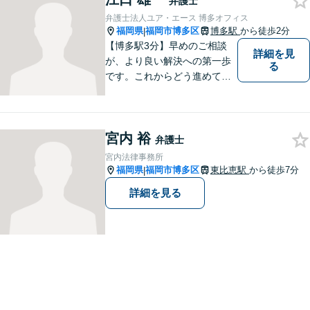
弁護士
サポートします。
弁護士法人ユア・エース 博多オフィス
福岡県
福岡市博多区
博多駅
から徒歩2分
|
【博多駅3分】早めのご相談
詳細を見
が、より良い解決への第一歩
る
です。これからどう進めてい
くのが一番よいか、最適な道
筋を一緒に考えていきます。
どんな些細なことでも構いま
宮内 裕
せんので、遠慮なくご相談く
弁護士
ださい。【分割払い利用可】
宮内法律事務所
【電話・メール面談可】
福岡県
福岡市博多区
東比恵駅
から徒歩7分
|
詳細を見る