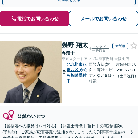
電話でお問い合わせ
メールでお問い合わせ
幾野 翔太
大阪府
インタビュ
ーを見る
弁護士
東京スタートアップ法律事務所 大阪支店
北九州市八
面談方法(対
営業時間：0
幡西区
から
面・電話・ビ
6:30~22:00
も相談受付
デオなど)は応
（土日祝日）
中
相談
公然わいせつ
【警察署への接見は即日対応】【弁護士待機中/当日中の電話相談可
(予約制)】ご家族が犯罪容疑で逮捕されてしまったら刑事事件担当の