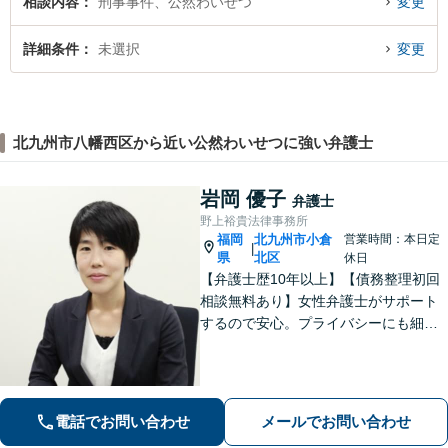
相談内容
刑事事件、公然わいせつ
変更
詳細条件
未選択
変更
北九州市八幡西区から近い公然わいせつに強い弁護士
岩岡 優子
弁護士
野上裕貴法律事務所
福岡
北九州市小倉
営業時間：本日定
|
県
北区
休日
【弁護士歴10年以上】【債務整理初回
相談無料あり】女性弁護士がサポート
するので安心。プライバシーにも細心
の注意を払っております。解決までの
細やかな対応や心的なサポートに注力
しております。お気軽にご相談くださ
い。【完全個室で相談】【駐車場あ
電話でお問い合わせ
メールでお問い合わせ
り】