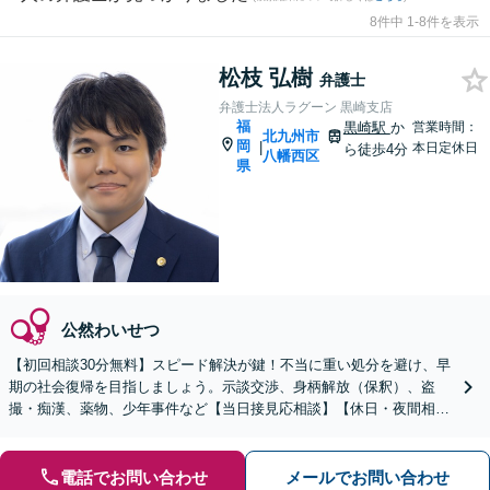
8件中 1-8件を表示
松枝 弘樹
弁護士
弁護士法人ラグーン 黒崎支店
福
黒崎駅
か
営業時間：
北九州市
岡
|
本日定休日
ら徒歩4分
八幡西区
県
公然わいせつ
【初回相談30分無料】スピード解決が鍵！不当に重い処分を避け、早
期の社会復帰を目指しましょう。示談交渉、身柄解放（保釈）、盗
撮・痴漢、薬物、少年事件など【当日接見応相談】【休日・夜間相談
応相談】
電話でお問い合わせ
メールでお問い合わせ