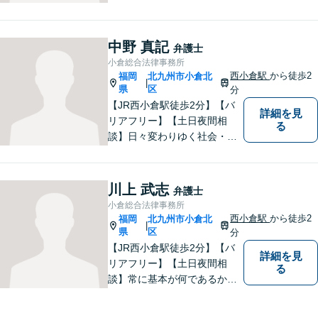
つ弁護士。「信頼のソリュー
ション」をモットーに問題の
本質把握から解決に至るまで
中野 真記
弁護士
懇切丁寧に対応します！【宅
小倉総合法律事務所
建士資格あり】
西小倉駅
から徒歩2
福岡
北九州市小倉北
|
県
区
分
【JR西小倉駅徒歩2分】【バ
詳細を見
リアフリー】【土日夜間相
る
談】日々変わりゆく社会・法
的環境に適時に対応し、クラ
イアントの皆様にご満足いた
だける良質なリーガルサービ
川上 武志
弁護士
スを提供できるよう日々研鑽
小倉総合法律事務所
に努めてまいります。お気軽
西小倉駅
から徒歩2
福岡
北九州市小倉北
|
にご相談ください。
県
区
分
【JR西小倉駅徒歩2分】【バ
詳細を見
リアフリー】【土日夜間相
る
談】常に基本が何であるかを
意識し、判断に悩むことがあ
れば基本に立ち返って考える