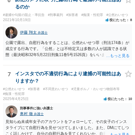
6
るのか
#逮捕や勾留の阻止・準抗告
#刑事裁判
#加害者
#痴漢・性犯罪
#公然わいせつ
2021年10月19日
役にたった
8
伊藤 翔太
弁護士
公園で露出、自慰行為をすることは、公然わいせつ罪（刑法174条）が
成立する行為です。「公然」とは不特定又は多数の人が認識できる状
態（最決昭和32年5月22日刑集11巻5号1526頁）をいいます。公園は不
特定多数の人間が利用する場所ですので、この場所で、露出や自慰を
することは公然わいせつとなるでしょう。このような行為は実際に不
特定多数の者に認識される必要まではありません。 ですので、事実と
7
インスタでの不適切行為により逮捕の可能性はあ
して公然わいせつ罪が成立している可能性が高いですし、防犯カメラ
りますか？
に写っているとすればそれが証拠となるため、なんらかの刑事処分が
#公然わいせつ
#加害者
#不同意わいせつ
#児童ポルノ・わいせつ物頒布等
なされる可能性はあります。もちろん逮捕されるリスクもございます
#痴漢・性犯罪
が、そこは他に逃亡や罪証隠滅の可能性等も考慮しなければならない
2025年4月25日
役にたった
10
ので、なんともいえません（ただし、ご質問のないようからするとそ
刑事事件に強い弁護士
れほど逮捕リスクは高くないのではないかと思います）。
奥村 徹
弁護士
見知らぬ未成年女子のアカウントをフォローして、その女子のインス
タライブにて自慰行為を見せつけてしまいました。また、DMにてしつ
こく話しかけて、自分の自慰行為を見てくれないか、自慰行為を見せ