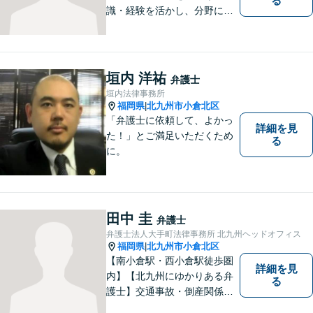
る
識・経験を活かし、分野にと
らわれない多角的・横断的な
見地から、迅速・的確かつ分
かりやすいリーガルサービス
を提供致します。メール相談
垣内 洋祐
弁護士
やビデオ面談にも柔軟に対応
垣内法律事務所
しております。 まずは、ご相
福岡県
北九州市小倉北区
|
談ください。
「弁護士に依頼して、よかっ
詳細を見
た！」とご満足いただくため
る
に。
田中 圭
弁護士
弁護士法人大手町法律事務所 北九州ヘッドオフィス
福岡県
北九州市小倉北区
|
【南小倉駅・西小倉駅徒歩圏
詳細を見
内】【北九州にゆかりある弁
る
護士】交通事故・倒産関係・
刑事事件分野などに強みを持