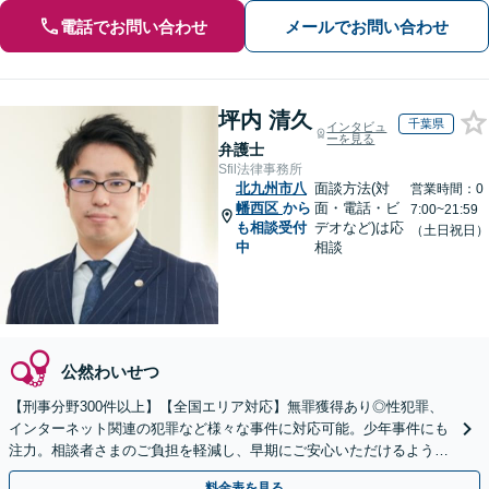
電話でお問い合わせ
メールでお問い合わせ
坪内 清久
千葉県
インタビュ
ーを見る
弁護士
Sfil法律事務所
北九州市八
面談方法(対
営業時間：0
幡西区
から
面・電話・ビ
7:00~21:59
も相談受付
デオなど)は応
（土日祝日）
中
相談
公然わいせつ
【刑事分野300件以上】【全国エリア対応】無罪獲得あり◎性犯罪、
インターネット関連の犯罪など様々な事件に対応可能。少年事件にも
注力。相談者さまのご負担を軽減し、早期にご安心いただけるよう尽
力します【遠方のご依頼可】【裁判員裁判の経験あり】
料金表を見る