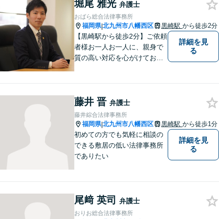
堀尾 雅光
と弁護士に相談してもいいの
弁護士
かな」と思わず、遠慮なくご
おばら総合法律事務所
相談ください。
福岡県
北九州市八幡西区
黒崎駅
から徒歩2分
|
【黒崎駅から徒歩2分】ご依頼
詳細を見
者様お一人お一人に、親身で
る
質の高い対応を心がけており
ます。離婚・相続・労働・国
際案件に注力。発信者情報開
示・刑事・一般民事全般も対
藤井 晋
応可能。英語での法律相談・
弁護士
英文契約書の作成・チェック
藤井綜合法律事務所
も対応可能です。
福岡県
北九州市八幡西区
黒崎駅
から徒歩1分
|
初めての方でも気軽に相談の
詳細を見
できる敷居の低い法律事務所
る
でありたい
尾﨑 英司
弁護士
おりお総合法律事務所