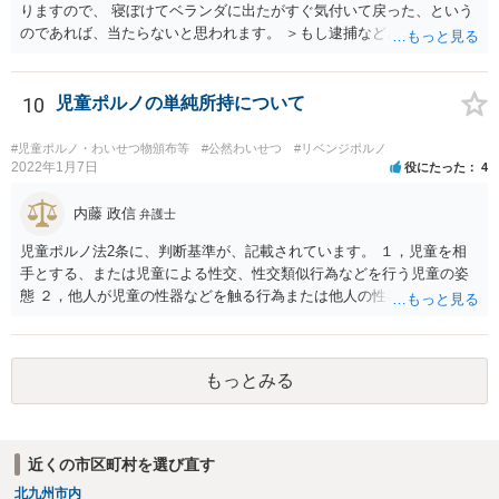
りますので、 寝ぼけてベランダに出たがすぐ気付いて戻った、という
のであれば、当たらないと思われます。 ＞もし逮捕などされたらどう
したらよいでしょうか。 当番弁護士を呼ぶように警察に伝えましょ
う。 当番弁護士というのは、捕まったばかりの方に会いに行き、 無料
で１回助言してくれる弁護士のことです。 ただ、お書きいただいた事
10
児童ポルノの単純所持について
情からすると逮捕の可能性は高くないと思います。
#児童ポルノ・わいせつ物頒布等
#公然わいせつ
#リベンジポルノ
2022年1月7日
役にたった
4
内藤 政信
弁護士
児童ポルノ法2条に、判断基準が、記載されています。 １，児童を相
手とする、または児童による性交、性交類似行為などを行う児童の姿
態 ２，他人が児童の性器などを触る行為または他人の性器などを触る
行為などを行う児童の姿態であり、性欲を興奮させる、または刺激す
るもの ３、衣服の全部または一部を着けない児童の姿態であり、殊更
に児童の性的な部位(性器・性器の周辺・臀部・胸部)が露出または強調
もっとみる
されているものであり、性欲を興奮させる、または刺激するもの これ
らにあたらないという判断でしょう。 したがって、入手しても問題な
いですね。
近くの市区町村を選び直す
北九州市内