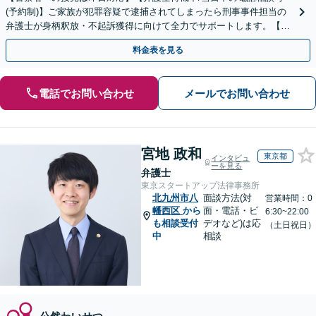
(予約制)】ご家族が犯罪容疑で逮捕されてしまったら刑事事件担当の
弁護士が身柄釈放・不起訴獲得に向けて全力でサポートします。【毎
月100名以上の相談実績】【全国対応】
料金表を見る
電話でお問い合わせ
メールでお問い合わせ
宮地 政和
東京都
インタビュ
ーを見る
弁護士
東京スタートアップ法律事務所
北九州市八
面談方法(対
営業時間：0
幡西区
から
面・電話・ビ
6:30~22:00
も相談受付
デオなど)は応
（土日祝日）
中
相談