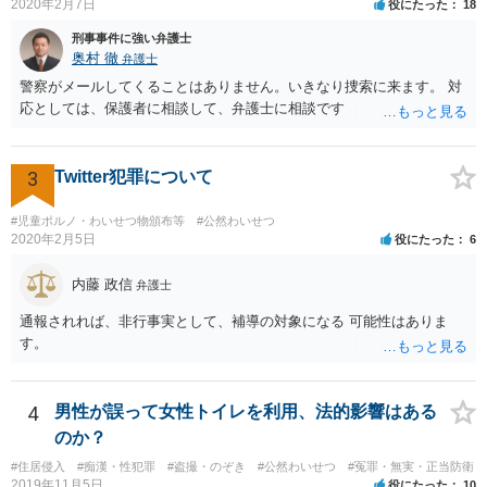
2020年2月7日
役にたった
18
刑事事件に強い弁護士
奥村 徹
弁護士
警察がメールしてくることはありません。いきなり捜索に来ます。 対
応としては、保護者に相談して、弁護士に相談です
3
Twitter犯罪について
#児童ポルノ・わいせつ物頒布等
#公然わいせつ
2020年2月5日
役にたった
6
内藤 政信
弁護士
通報されれば、非行事実として、補導の対象になる 可能性はありま
す。
4
男性が誤って女性トイレを利用、法的影響はある
のか？
#住居侵入
#痴漢・性犯罪
#盗撮・のぞき
#公然わいせつ
#冤罪・無実・正当防衛
2019年11月5日
役にたった
10