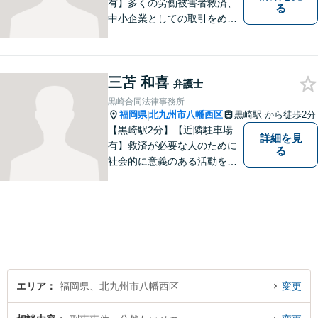
有】多くの労働被害者救済、
る
中小企業としての取引をめぐ
る様々な紛争を取り扱ってき
ました。労働者側と使用者側
双方での経験を元に、アドバ
三苫 和喜
イスを行うことができます。
弁護士
どんなことでもお気軽にご相
黒崎合同法律事務所
談ください。
福岡県
北九州市八幡西区
黒崎駅
から徒歩2分
|
【黒崎駅2分】【近隣駐車場
詳細を見
有】救済が必要な人のために
る
社会的に意義のある活動をし
ていきたいと考えています。
常に話しやすい雰囲気で、み
なさまのお悩みを聞くことが
できるよう心がけていますの
でお気軽にご相談ください。
エリア
福岡県、北九州市八幡西区
変更