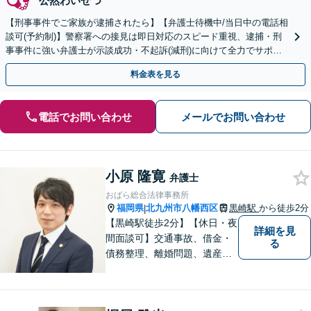
公然わいせつ
【刑事事件でご家族が逮捕されたら】【弁護士待機中/当日中の電話相
談可(予約制)】警察署への接見は即日対応のスピード重視、逮捕・刑
事事件に強い弁護士が示談成功・不起訴(減刑)に向けて全力でサポー
トします。【加害者側の相談専門】
料金表を見る
電話でお問い合わせ
メールでお問い合わせ
小原 隆寛
弁護士
おばら総合法律事務所
福岡県
北九州市八幡西区
黒崎駅
から徒歩2分
|
【黒崎駅徒歩2分】【休日・夜
詳細を見
間面談可】交通事故、借金・
る
債務整理、離婚問題、遺産相
続など。ご依頼者さまが安心
して相談できる雰囲気作りを
心がけています。「こんなこ