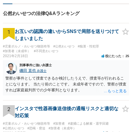
ことを忘れずに日々研鑽に努
めてまいりたいと考えており
公然わいせつの法律Q&Aランキング
ます。お気軽にご相談くださ
い。
1
お互いの認識の違いからSNSで局部を送りつけて
しまいました
#児童ポルノ・わいせつ物頒布等
#公然わいせつ
#痴漢・性犯罪
#加害者（未成年）
#不同意わいせつ
2021年2月18日
役にたった
25
刑事事件に強い弁護士
磯田 直也
弁護士
警察が事件として捜査できるか検討したうえで、捜査等が行われるこ
とになります。 当たり前のことです。 未成年者ですので、警察が捜査
すれば家庭裁判所での少年審判となります。
2
インスタで性器画像送信後の通報リスクと適切な
対応策
#児童ポルノ・わいせつ物頒布等
#加害者
#逮捕による解雇・退学回避
#公然わいせつ
#恐喝・脅迫
#加害者（未成年）