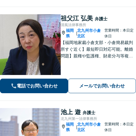
祖父江 弘美
弁護士
清風法律事務所
福岡
北九州市小倉
営業時間：本日定
|
県
北区
休日
【福岡地家裁小倉支部・小倉簡易裁判
所すぐ近く】最短即日対応可能。離婚
問題】親権や監護権、財産分与等複雑
化する問題に解決後も見据えたアドバ
イス【相続・遺言】総合商社での社会
人経験や調停委員の経験で培った調整
力と交渉力を強みに円満な相続へ。
電話でお問い合わせ
メールでお問い合わせ
池上 遊
弁護士
北九州第一法律事務所
福岡
北九州市小倉
営業時間：本日定
|
県
北区
休日