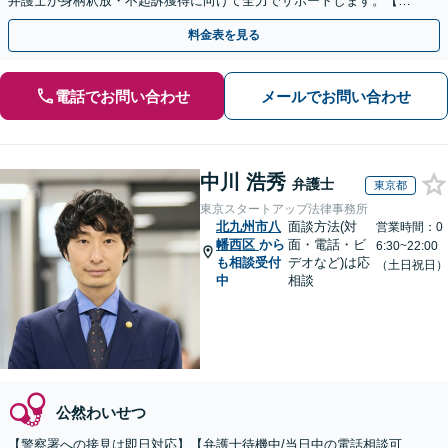
弁護士が身柄釈放・不起訴獲得に向けて全力でサポートします。【毎
月100名以上の相談実績】【全国対応】
料金表を見る
電話でお問い合わせ
メールでお問い合わせ
中川 浩秀
弁護士
東京都
東京スタートアップ法律事務所
北九州市八
面談方法(対
営業時間：0
幡西区
から
面・電話・ビ
6:30~22:00
も相談受付
デオなど)は応
（土日祝日）
中
相談
公然わいせつ
【警察署への接見は即日対応】【弁護士待機中/当日中の電話相談可