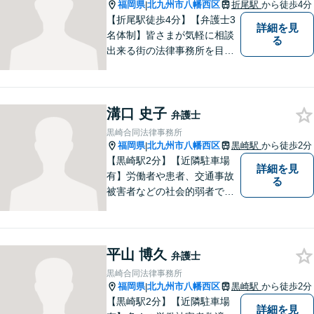
福岡県
北九州市八幡西区
折尾駅
から徒歩4分
|
【折尾駅徒歩4分】【弁護士3
詳細を見
名体制】皆さまが気軽に相談
る
出来る街の法律事務所を目指
し、お一人おひとりに丁寧な
対応を心がけております。交
通事故・債務整理・相続・不
溝口 史子
倫慰謝料のご相談は初回無料
弁護士
です。【夜間・土日対応】
黒崎合同法律事務所
福岡県
北九州市八幡西区
黒崎駅
から徒歩2分
|
【黒崎駅2分】【近隣駐車場
詳細を見
有】労働者や患者、交通事故
る
被害者などの社会的弱者であ
る相談者のお手伝いをしたい
という思っています。１つ１
つの事件に丁寧に向き合い、
平山 博久
依頼者の皆様にとってより良
弁護士
い解決が得られるよう、尽力
黒崎合同法律事務所
します。お気軽にご相談くだ
福岡県
北九州市八幡西区
黒崎駅
から徒歩2分
|
さい。
【黒崎駅2分】【近隣駐車場
詳細を見