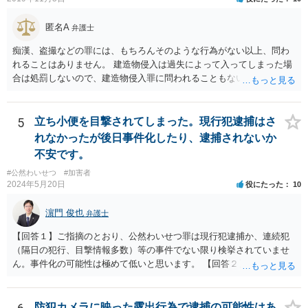
匿名A
弁護士
痴漢、盗撮などの罪には、もちろんそのような行為がない以上、問わ
れることはありません。 建造物侵入は過失によって入ってしまった場
合は処罰しないので、建造物侵入罪に問われることもないでしょう。
自ら警察署に行っていることから、逃亡のおそれも認められず逮捕さ
れることもないでしょうし、そのまま帰された以上おそらく立件もさ
れず取り調べもないと思います。
5
立ち小便を目撃されてしまった。現行犯逮捕はさ
れなかったが後日事件化したり、逮捕されないか
不安です。
#公然わいせつ
#加害者
2024年5月20日
役にたった
10
濵門 俊也
弁護士
【回答１】ご指摘のとおり、公然わいせつ罪は現行犯逮捕か、連続犯
（隔日の犯行、目撃情報多数）等の事件でない限り検挙されていませ
ん。事件化の可能性は極めて低いと思います。 【回答２】先に指摘し
たとおり、本件は事件化されません。
防犯カメラに映った露出行為で逮捕の可能性はあ