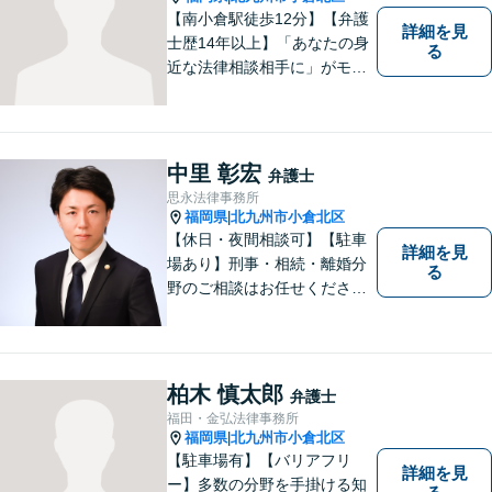
【南小倉駅徒歩12分】【弁護
詳細を見
士歴14年以上】「あなたの身
る
近な法律相談相手に」がモッ
トー。交通事故分野に精通す
る弁護士。相続、離婚、交通
事故、債務整理等、個人が抱
える問題に注力しております
中里 彰宏
弁護士
ので、お気軽にご相談くださ
思永法律事務所
いませ。【駐車場あり】
福岡県
北九州市小倉北区
|
【休日・夜間相談可】【駐車
詳細を見
場あり】刑事・相続・離婚分
る
野のご相談はお任せくださ
い！事件終了後の依頼者の人
生をより良いものにするため
に尽力します。フリーターか
ら弁護士になった特殊な経緯
柏木 慎太郎
弁護士
あり。【電話相談可】
福田・金弘法律事務所
福岡県
北九州市小倉北区
|
【駐車場有】【バリアフリ
詳細を見
ー】多数の分野を手掛ける知