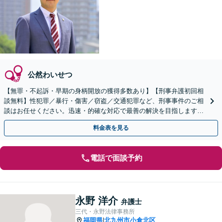
公然わいせつ
【無罪・不起訴・早期の身柄開放の獲得多数あり】【刑事弁護初回相
談無料】性犯罪／暴行・傷害／窃盗／交通犯罪など、刑事事件のご相
談はお任せください。迅速・的確な対応で最善の解決を目指します
【年間100件もの相談に対応】被害者の方もご相談ください
料金表を見る
電話で面談予約
永野 洋介
弁護士
三代・永野法律事務所
福岡県
北九州市小倉北区
|