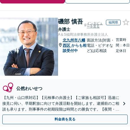
磯部 慎吾
福岡県
インタビュ
ーを見る
弁護士
A＆S福岡法律事務所弁護士法人
営業時
北九州市八幡
面談方法(対面・
西区
からも相
電話・ビデオな
間：本日
談受付中
ど)は応相談
定休日
公然わいせつ
【九州・山口県対応】【元検事の弁護士】【ご家族も相談可】迅速に
接見に伺い、早期釈放に向けて弁護活動を開始します。逮捕前のご相
談も承ります。刑事事件の初期段階は時間との勝負です。【夜間・休
日対応】【完全個室】【天神駅3分】
料金表を見る