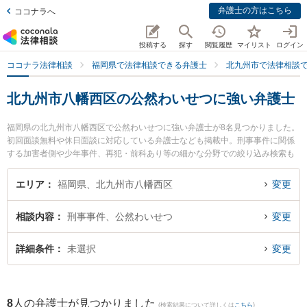
弁護士の方はこちら
ココナラへ
投稿する
探す
閲覧履歴
マイリスト
ログイン
ココナラ法律相談
福岡県で法律相談できる弁護士
北九州市で法律相談
北九州市八幡西区の公然わいせつに強い弁護士
福岡県の北九州市八幡西区で公然わいせつに強い弁護士が8名見つかりました。
初回面談無料や休日面談に対応している弁護士なども掲載中。刑事事件に関係
する加害者側や少年事件、再犯・前科あり等の細かな分野での絞り込み検索も
でき便利です。特に弁護士法人ラグーン 黒崎支店の松枝 弘樹弁護士やおばら総
合法律事務所の小原 隆寛弁護士、おばら総合法律事務所の堀尾 雅光弁護士のプ
エリア
福岡県、北九州市八幡西区
変更
ロフィール情報や弁護士費用、強みなどが注目されています。『北九州市八幡
西区で土日や夜間に発生した公然わいせつのトラブルを今すぐに弁護士に相談
相談内容
刑事事件、公然わいせつ
変更
したい』『公然わいせつのトラブル解決の実績豊富な近くの弁護士を検索した
い』『初回相談無料で公然わいせつを法律相談できる北九州市八幡西区内の弁
護士に相談予約したい』などでお困りの相談者さんにおすすめです。
詳細条件
未選択
変更
8
人の弁護士が見つかりました
(検索結果について詳しくは
こちら
)