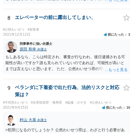
てくれないかと何度も頼んでしまいました。 という行為は、青少年条
例違反（わいせつ行為）や公然わいせつ罪を疑われる行為で、警察に
知られれば捜査が始まるでしょう。 逮捕される危険はありますが、
8
エレベーターの前に露出してしまい、
可能性の％はわかりません。 対応としては自首は有効だとは思います
が、なかなな自首として受理されることがないのと、あちらがどの警
#公然わいせつ
#加害者
察なのかがわからないとあちらの警察に検挙されることもあるので、
2021年12月12日
役にたった
3
容易ではない感じです
刑事事件に強い弁護士
原田 和幸
弁護士
もしあるなら、こらは特定され、審査が行なわれ、後日逮捕される可
能性が高いですか? 誰も見られていないのであれば、可能性が高いと
までは言えないと思います。 ただ、公然わいせつ罪の可能性がありま
すので、今後は止めたほうがよいと思います。
9
ベランダに下着姿で出た行為、法的リスクと対応
策は？
#不同意わいせつ
#名誉毀損罪・侮辱罪
#盗撮・のぞき
#公然わいせつ
2021年9月25日
役にたった
10
村山 大基
弁護士
>犯罪になるのでしょうか？ 公然わいせつ罪は、わざと行う必要があ