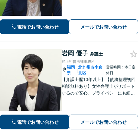
化する問題に解決後も見据えたアドバ
イス【相続・遺言】総合商社での社会
人経験や調停委員の経験で培った調整
力と交渉力を強みに円満な相続へ。
電話でお問い合わせ
メールでお問い合わせ
岩岡 優子
弁護士
野上裕貴法律事務所
福岡
北九州市小倉
営業時間：本日定
|
県
北区
休日
【弁護士歴10年以上】【債務整理初回
相談無料あり】女性弁護士がサポート
するので安心。プライバシーにも細心
の注意を払っております。解決までの
細やかな対応や心的なサポートに注力
しております。お気軽にご相談くださ
い。【完全個室で相談】【駐車場あ
電話でお問い合わせ
メールでお問い合わせ
り】