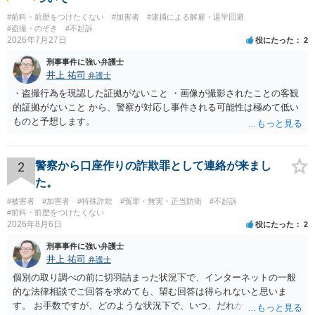
#前科・前歴をつけたくない
#加害者
#逮捕による解雇・退学回避
#盗撮・のぞき
#不起訴
2026年7月27日
役にたった
2
刑事事件に強い弁護士
井上 祐司
弁護士
・盗撮行為を現認した証拠がないこと ・画像が撮影されたことの客観
的証拠がないこと から、警察が対応し事件される可能性は極めて低い
ものと予想します。
2
警察から口座作りの詐欺罪として連絡が来まし
た。
#被害者
#加害者
#特殊詐欺
#冤罪・無実・正当防衛
#不起訴
#前科・前歴をつけたくない
2026年8月6日
役にたった
2
刑事事件に強い弁護士
井上 祐司
弁護士
個別の取り調べの前に切羽詰まった状況下で、インターネットの一般
的な法律相談でご回答を求めても、望む回答は得られないと思いま
す。 お手数ですが、どのような状況下で、いつ、だれからどのような