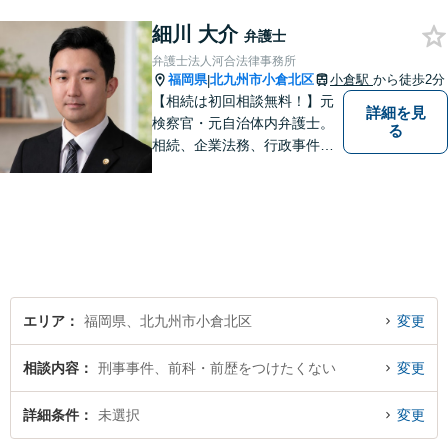
細川 大介
弁護士
弁護士法人河合法律事務所
福岡県
北九州市小倉北区
小倉駅
から徒歩2分
|
【相続は初回相談無料！】元
詳細を見
検察官・元自治体内弁護士。
る
相続、企業法務、行政事件、
国家賠償に注力【北九州・行
橋・京築】
エリア
福岡県、北九州市小倉北区
変更
相談内容
刑事事件、前科・前歴をつけたくない
変更
詳細条件
未選択
変更