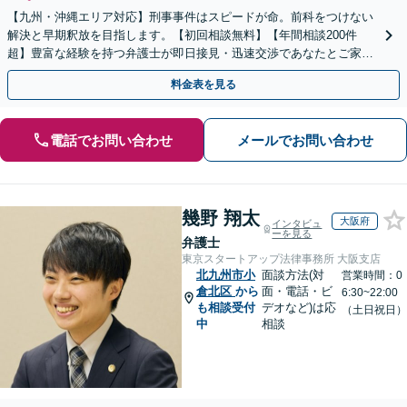
【九州・沖縄エリア対応】刑事事件はスピードが命。前科をつけない
解決と早期釈放を目指します。【初回相談無料】【年間相談200件
超】豊富な経験を持つ弁護士が即日接見・迅速交渉であなたとご家族
を守ります。今すぐご相談ください【英語対応可能】
料金表を見る
電話でお問い合わせ
メールでお問い合わせ
幾野 翔太
大阪府
インタビュ
ーを見る
弁護士
東京スタートアップ法律事務所 大阪支店
北九州市小
面談方法(対
営業時間：0
倉北区
から
面・電話・ビ
6:30~22:00
も相談受付
デオなど)は応
（土日祝日）
中
相談