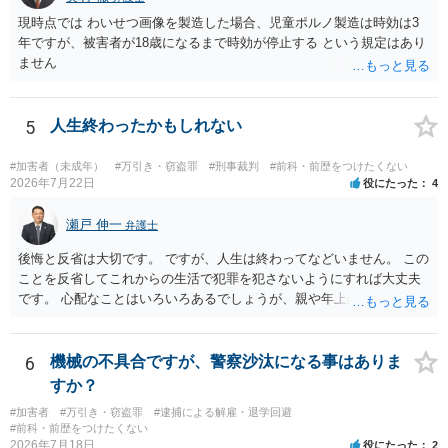
現時点では わいせつ画像を製造した場合、児童ポルノ製造は時効は3
年ですが、被害者が18歳になるまで時効が停止する という規定はあり
ません
5
人生終わったかもしれない
#加害者（未成年）
#万引き・窃盗罪
#刑事裁判
#前科・前歴をつけたくない
2026年7月22日
役にたった
4
瀬戸 伸一
弁護士
後悔と反省は大切です。 ですが、人生は終わってなどいません。 この
ことを反省してこれからの生活で犯罪を犯さないようにすれば大丈夫
です。 心配なことはいろいろあるでしょうが、親や年上の兄弟や信頼
できる人（先生など）に心配事を相談すると心が落ち着くと思いま
す。
6
機械の不具合ですが、警察沙汰になる事はありま
すか？
#加害者
#万引き・窃盗罪
#逮捕による解雇・退学回避
#前科・前歴をつけたくない
2026年7月18日
役にたった
2