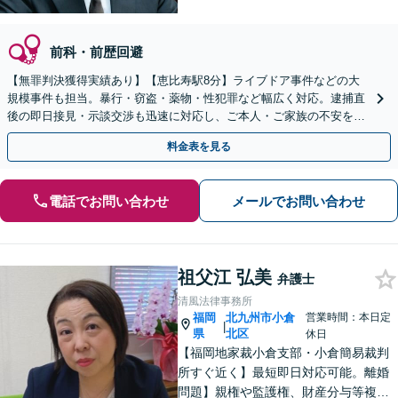
前科・前歴回避
【無罪判決獲得実績あり】【恵比寿駅8分】ライブドア事件などの大
規模事件も担当。暴行・窃盗・薬物・性犯罪など幅広く対応。逮捕直
後の即日接見・示談交渉も迅速に対応し、ご本人・ご家族の不安を最
小限に抑えます。【初回相談可能】【WEB面談可能】
料金表を見る
電話でお問い合わせ
メールでお問い合わせ
祖父江 弘美
弁護士
清風法律事務所
福岡
北九州市小倉
営業時間：本日定
|
県
北区
休日
【福岡地家裁小倉支部・小倉簡易裁判
所すぐ近く】最短即日対応可能。離婚
問題】親権や監護権、財産分与等複雑