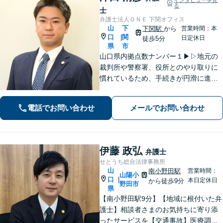
る
士
弁護士法人ＯＮＥ 下関オフィス
山
下
下関駅
から
営業時間：本
口
関
|
日定休日
徒歩5分
県
市
山口県内拠点数ナンバー１▶︎▷地元の
裁判所や警察署、役所とのやり取りに
慣れているため、手続きが円滑に進み
ます。また、「近くに事務所がある」
ことで、仕事帰りや急な事態でも相談
電話でお問い合わせ
メールでお問い合わせ
に行きやすくなります。法律トラブル
は「地域密着」の当事務所にご相談く
ださい。
伊藤 政弘
弁護士
せとうち総合法律事務所
山
南小野田駅
営業時間：
山陽小
口
|
本日定休日
から徒歩9分
野田市
県
【南小野田駅9分】【地域に根付いた弁
護士】相談者さまのお気持ちに寄り添
ったサービスを【交通事故】医療調査