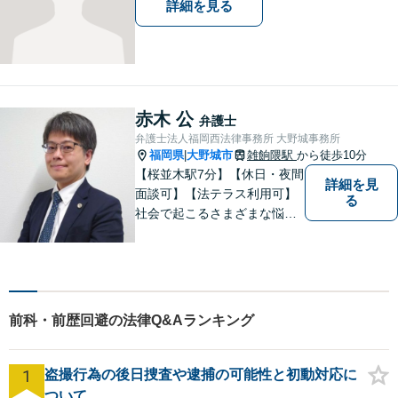
詳細を見る
赤木 公
弁護士
弁護士法人福岡西法律事務所 大野城事務所
福岡県
大野城市
雑餉隈駅
から徒歩10分
|
【桜並木駅7分】【休日・夜間
詳細を見
面談可】【法テラス利用可】
る
社会で起こるさまざまな悩み
に寄り添い、一件一件丁寧に
取り組むことで、皆さまに安
心を届けたいと考えていま
す。 困りごとやご相談があり
ましたら、どうぞお気軽にお
前科・前歴回避の法律Q&Aランキング
声がけください。
1
盗撮行為の後日捜査や逮捕の可能性と初動対応に
ついて