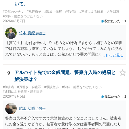
いて。
#公然わいせつ
#執行猶予
#釈放・保釈
#不起訴
#逮捕による解雇・退学回避
#前科・前歴をつけたくない
2026年8月7日
役にたった
1
竹本 真紀
弁護士
【質問１】 お付き合いしている方との行為ですから，相手方との関係
では何の犯罪も成立していないでしょう。 したがって，みんなに見ら
れていないか，もっと言えば，公然わいせつ罪の問題にならないかの
話だと思います。 公然わいせつ罪では，まず，公然性が必要です。 公
然性は，不特定又は多数の方が認識できる状態か否かで判断されま
す。 本件は，車の中という閉鎖された空間で行っており，不特定又は
9
アルバイト先での金銭問題、警察介入時の処罰と
多数の方が認識するのは困難な状態ですから，公然性はないと思いま
解決策は？
す。 また，意図的に示そうとする故意が必要ですが，本件では，通過
#加害者
#万引き・窃盗罪
#示談交渉
#前科・前歴をつけたくない
する車両があると服を着ている（わいせつな状態をなくしている）の
#逮捕による解雇・退学回避
ですから，むしろ見られないようにしており，故意が認められること
2026年8月5日
役にたった
1
はありません。 以上より，公然わいせつ罪には該当しませんから，捜
査の対象になることはありません。 警察から連絡がくることもないで
肥田 弘昭
弁護士
しょう。 【質問２】 見せようと思っていないことは，服を着たりする
行為から明らかです。したがいまして，注意を受けることさえありま
警察は民事不介入ですので示談斡旋のようなことはしません。被害者
せん。まして，刑罰として罰せられることもありません。 【質問３】
にお金を返すかどうか、被害者が受け取るかは当事者間の問題になり