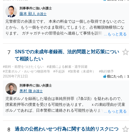
刑事事件に強い弁護士
藤本 顯人
弁護士
元警察官の弁護士です。 本来の料金では一個しか取得できないとのこ
とから、もう一個をそのまま取得してしまうと、占有離脱物横領にな
ります。 ガチャガチャの管理会社へ連絡して事情を説明して一個返還
するか、一回分の追加料金を支払って取得するのが良いと思います。
あるいは管理会社がお金は不要かつ返還不要との申し出があれば取得
しても問題ありません。
7
SNSでの未成年者録画、法的問題と対応策につい
て相談したい
#前科・前歴をつけたくない
#逮捕による解雇・退学回避
#児童ポルノ・わいせつ物頒布等
#不起訴
#加害者（未成年）
#執行猶予
2026年7月12日
役にたった
1
刑事事件に強い弁護士
奥村 徹
弁護士
児童ポルノを録画した場合は単純所持罪（7条1項）を疑われるので、
捜索差押等の捜査を受ける可能性があります。 ｘの凍結理由が児童
ポルノであれば、日本警察に連絡される可能性があります。 対応と
しては、犯罪を疑われるので、弁護士に相談した上で、画像を消去す
るなり、警察に相談するなり、検討してください
8
過去の公然わいせつ行為に関する法的リスクにつ