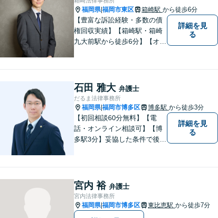
箱崎法律事務所
福岡県
福岡市東区
箱崎駅
から徒歩6分
|
【豊富な訴訟経験・多数の債
詳細を見
権回収実績】【箱崎駅・箱崎
る
九大前駅から徒歩6分】【オン
ライン相談対応】離婚、相
続、交通事故、労働問題など
の日常的な法律トラブルから
ビジネス上の法的課題まで、
石田 雅大
弁護士
各種法律相談、訴訟・債権回
だるま法律事務所
収等のご依頼を承っておりま
福岡県
福岡市博多区
博多駅
から徒歩3分
|
す。
【初回相談60分無料】【電
詳細を見
話・オンライン相談可】【博
る
多駅3分】妥協した条件で後悔
しないためには、早い段階で
の整理が重要です。 丁寧にお
話をお伺いし、状況に応じた
現実的な解決策をご提案いた
宮内 裕
弁護士
しますので、まずはお気軽に
宮内法律事務所
ご相談ください。
福岡県
福岡市博多区
東比恵駅
から徒歩7分
|