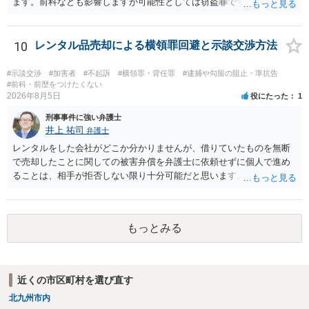
以上のように犯罪の嫌疑が否定されますから，逮捕勾留される可能性
ます。前科なども影響しますが可能性としては窃盗罪ですので、逮捕
はありません。その理由がないのです。 【質問４】 起訴猶予は，犯罪
勾留や略式起訴などの可能性もあります。ご参考にしてください。
が成立することが前提ですので，不起訴とする理由としても前提を欠
いています。不起訴にするにしても，不起訴の可能性はありません。
10
レンタル品売却による横領罪回避と示談交渉方法
あえて不起訴の理由を挙げるなら，「嫌疑不十分」か「嫌疑なし」で
す。
#示談交渉
#加害者
#不起訴
#横領罪・背任罪
#逮捕や勾留の阻止・準抗告
#前科・前歴をつけたくない
2026年8月5日
役にたった
1
刑事事件に強い弁護士
井上 祐司
弁護士
レンタルをした会社がどこか分かりませんが、借りていたものを無断
で売却したことに関しての被害弁償を弁護士に依頼せずに個人で進め
ることは、相手が拒否しない限り十分可能だと思います。 見積を出し
てもらって、それが妥当か（正規品の市場価格と大きく齟齬がない
か）、弁護士に法律相談において助言をもらえば足りるでしょう。
もっとみる
近くの市区町村を選び直す
北九州市内