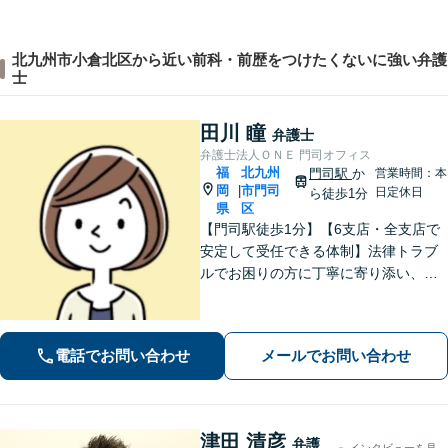
北九州市小倉北区から近い前科・前歴をつけたくないに強い弁護
士
田川 瞳
弁護士
弁護士法人ＯＮＥ 門司オフィス
福
北九州
門司駅
か
営業時間：本
岡
市門司
|
日定休日
ら徒歩1分
県
区
【門司駅徒歩1分】【6支店・全支店で
安定して受任できる体制】法律トラブ
ルでお困りの方に丁寧に寄り添い、納
得できる解決を目指します。費用は事
前に分かりやすくご説明します。お困
りの方はぜひご相談ください【駐車場
電話でお問い合わせ
メールでお問い合わせ
あり】
津田 清彦
弁護
インタビューを見