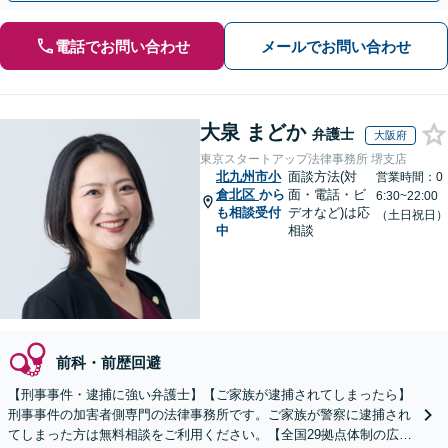
電話でお問い合わせ
メールでお問い合わせ
大泉 まどか
弁護士
大阪府
東京スタートアップ法律事務所 堺支店
北九州市小
面談方法(対
営業時間：0
倉北区
から
面・電話・ビ
6:30~22:00
も相談受付
デオなど)は応
（土日祝日）
中
相談
前科・前歴回避
【刑事事件・逮捕に強い弁護士】【ご家族が逮捕されてしまったら】
刑事事件の加害者側専門の法律事務所です。ご家族が警察に逮捕され
てしまった方は無料相談をご利用ください。【全国29拠点体制の広域