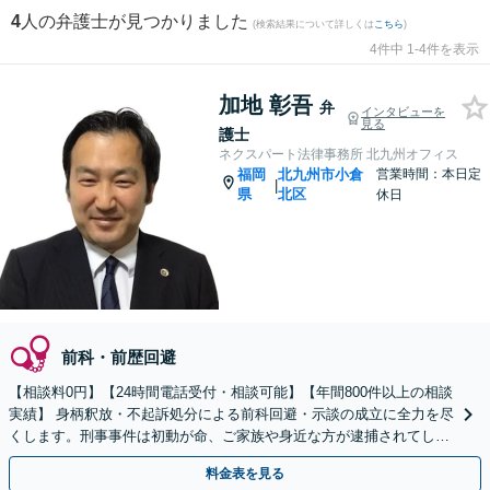
4
人の弁護士が見つかりました
(検索結果について詳しくは
こちら
)
4件中 1-4件を表示
加地 彰吾
弁
インタビューを
見る
護士
ネクスパート法律事務所 北九州オフィス
福岡
北九州市小倉
営業時間：本日定
|
県
北区
休日
前科・前歴回避
【相談料0円】【24時間電話受付・相談可能】【年間800件以上の相談
実績】 身柄釈放・不起訴処分による前科回避・示談の成立に全力を尽
くします。刑事事件は初動が命、ご家族や身近な方が逮捕されてしま
ったら一刻も早くお電話ください。
料金表を見る