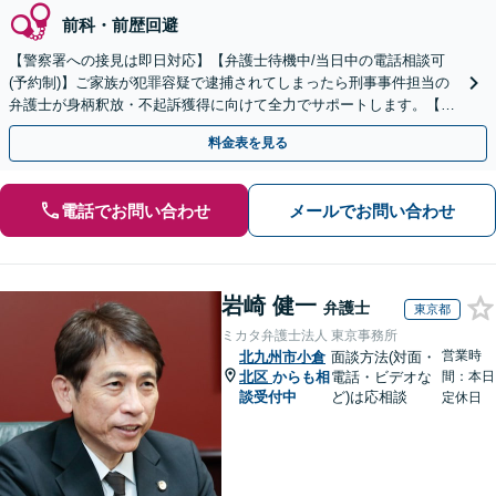
前科・前歴回避
【警察署への接見は即日対応】【弁護士待機中/当日中の電話相談可
(予約制)】ご家族が犯罪容疑で逮捕されてしまったら刑事事件担当の
弁護士が身柄釈放・不起訴獲得に向けて全力でサポートします。【毎
月100名以上の相談実績】【全国対応】
料金表を見る
電話でお問い合わせ
メールでお問い合わせ
岩崎 健一
弁護士
東京都
ミカタ弁護士法人 東京事務所
営業時
北九州市小倉
面談方法(対面・
北区
からも相
電話・ビデオな
間：本日
談受付中
ど)は応相談
定休日