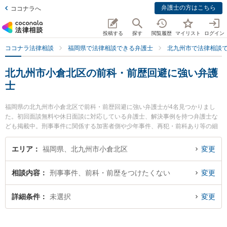
弁護士の方はこちら
ココナラへ
投稿する
探す
閲覧履歴
マイリスト
ログイン
ココナラ法律相談
福岡県で法律相談できる弁護士
北九州市で法律相談
北九州市小倉北区の前科・前歴回避に強い弁護
士
福岡県の北九州市小倉北区で前科・前歴回避に強い弁護士が4名見つかりまし
た。初回面談無料や休日面談に対応している弁護士、解決事例を持つ弁護士な
ども掲載中。刑事事件に関係する加害者側や少年事件、再犯・前科あり等の細
かな分野での絞り込み検索もでき便利です。特にネクスパート法律事務所 北九
州オフィスの加地 彰吾弁護士や清風法律事務所の祖父江 弘美弁護士、野上裕貴
エリア
福岡県、北九州市小倉北区
変更
法律事務所の岩岡 優子弁護士のプロフィール情報や弁護士費用、強みなどが注
目されています。『北九州市小倉北区で土日や夜間に発生した前科・前歴回避
相談内容
刑事事件、前科・前歴をつけたくない
変更
のトラブルを今すぐに弁護士に相談したい』『前科・前歴回避のトラブル解決
の実績豊富な近くの弁護士を検索したい』『初回相談無料で前科・前歴回避を
法律相談できる北九州市小倉北区内の弁護士に相談予約したい』などでお困り
詳細条件
未選択
変更
の相談者さんにおすすめです。