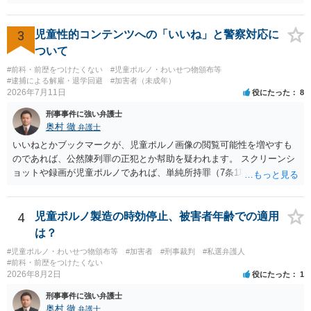
経緯で口座の提供を頼まれ開設したか、それによる詐欺等の収益がど
の程度だと聞いているのかということについて、お近くで詳細な法律
相談を受けられたうえで対処方法を探された方がよいと思われます。
3
児童性的コンテンツへの「いいね」と警察対応に
一般論でいえば、任意取り調べの場合、ＩＣレコーダーを持参して取
ついて
り調べ内容を録音することは必須だと考えます。
#前科・前歴をつけたくない
#児童ポルノ・わいせつ物頒布等
#逮捕による解雇・退学回避
#加害者（未成年）
2026年7月11日
役にたった
8
刑事事件に強い弁護士
奥村 徹
弁護士
いいねとかブックマークが、児童ポルノ画像の閲覧可能性を増やすも
のであれば、公然陳列罪の正犯とか幇助を疑われます。 スクリーンシ
ョットや録画が児童ポルノであれば、単純所持罪（7条1項）になりま
す。 いいね・ブックマークが犯罪になるかは微妙ですが、もとの児童
ポルノ画像の陳列者の関連先として、任意で取調を受けた人はいま
す。 snsのサーバー凍結の具体的理由はわかりませんが、児童ポルノ
4
児童ポルノ製造の時効停止、被害者年齢での適用
であれば、日本警察に連絡されて、日本の刑罰法規に触れる点があれ
は？
ば、捜査を受けることがあります。
#児童ポルノ・わいせつ物頒布等
#加害者
#刑事裁判
#私選弁護人
#前科・前歴をつけたくない
2026年8月2日
役にたった
1
刑事事件に強い弁護士
奥村 徹
弁護士