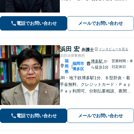
を徹底的に行い、然るべき補償を受け
られるようサポートします【相続】事
実調査と判例をリサーチし、不公平感
電話でお問い合わせ
メールでお問い合わせ
のない相続を実現【WEB面談】
浜田 宏
弁護士
インタビューを見る
浜田法律事務所
福
博多駅
か
営業時間：本
福岡市
岡
|
日定休日
ら徒歩1分
博多区
県
JR・地下鉄博多駅1分、Ｂ型肝炎・着
手金無料、クレジットカード・Ｐａｙ
Ｐａｙ利用可、分割払要相談、夜間・
休日相談可（要事前予約）、弁護士歴2
1年。インターネット問題、医療、離
婚、相続、後見、交通事故、借金、労
電話でお問い合わせ
メールでお問い合わせ
働、民事全般取扱い