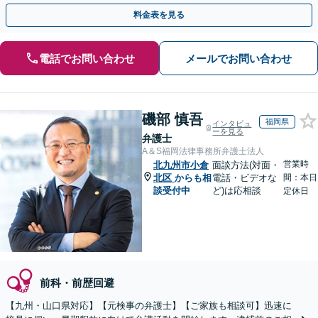
対応】【弁護士待機中/当日中の電話相談可(予約制)】
料金表を見る
電話でお問い合わせ
メールでお問い合わせ
磯部 慎吾
福岡県
インタビュ
ーを見る
弁護士
A＆S福岡法律事務所弁護士法人
営業時
北九州市小倉
面談方法(対面・
北区
からも相
電話・ビデオな
間：本日
談受付中
ど)は応相談
定休日
前科・前歴回避
【九州・山口県対応】【元検事の弁護士】【ご家族も相談可】迅速に