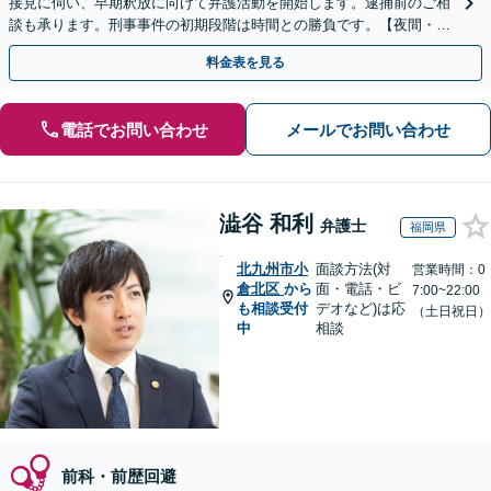
接見に伺い、早期釈放に向けて弁護活動を開始します。逮捕前のご相
談も承ります。刑事事件の初期段階は時間との勝負です。【夜間・休
日対応】【完全個室】【天神駅3分】
料金表を見る
電話でお問い合わせ
メールでお問い合わせ
澁谷 和利
弁護士
福岡県
.
北九州市小
面談方法(対
営業時間：0
倉北区
から
面・電話・ビ
7:00~22:00
も相談受付
デオなど)は応
（土日祝日）
中
相談
前科・前歴回避