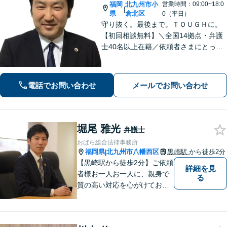
福岡
北九州市小
営業時間：09:00~18:0
|
県
倉北区
0（平日）
守り抜く。最後まで。ＴＯＵＧＨに。
【初回相談無料】＼全国14拠点・弁護
士40名以上在籍／依頼者さまにとって
有利な解決になるよう、最後まで諦め
ずに闘います！借金問題/離婚・男女問
題/相続/交通事故/刑事事件など、ご相
電話でお問い合わせ
メールでお問い合わせ
談ください【夜間・休日対応】
堀尾 雅光
弁護士
おばら総合法律事務所
福岡県
北九州市八幡西区
黒崎駅
から徒歩2分
|
【黒崎駅から徒歩2分】ご依頼
詳細を見
者様お一人お一人に、親身で
る
質の高い対応を心がけており
ます。離婚・相続・労働・国
際案件に注力。発信者情報開
示・刑事・一般民事全般も対