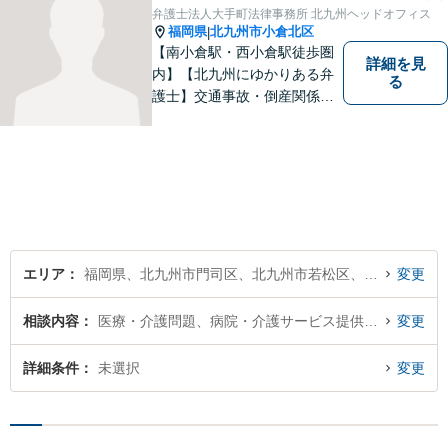
ので、お気軽にご相談くださ
弁護士法人大手町法律事務所 北九州ヘッドオフィス
いませ。【駐車場あり】
福岡県
北九州市小倉北区
|
【南小倉駅・西小倉駅徒歩圏
詳細を見
内】【北九州にゆかりある弁
る
護士】交通事故・倒産関係・
刑事事件分野などに強みを持
つ弁護士。「信頼のソリュー
ション」をモットーに問題の
本質把握から解決に至るまで
懇切丁寧に対応します！【宅
建士資格あり】
エリア
福岡県、北九州市門司区、北九州市若松区、北九州市戸畑区、北九州市小倉北区、北九州市小倉南区、北九州市八幡東区、北九州市八幡西区
変更
相談内容
医療・介護問題、病院・介護サービス提供者側
変更
詳細条件
未選択
変更