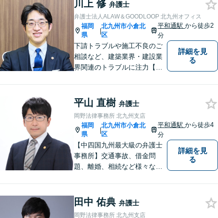
川上 修
応可能。英語での法律相談・
弁護士
英文契約書の作成・チェック
弁護士法人ALAW＆GOODLOOP 北九州オフィス
も対応可能です。
平和通駅
から徒歩2
福岡
北九州市小倉北
|
県
区
分
下請トラブルや施工不良のご
詳細を見
相談など、建築業界・建設業
る
界関連のトラブルに注力【企
業法務も多くの実績あり】不
祥事対応、顧問契約など企業
のご相談はお任せください
平山 直樹
弁護士
【夜間・休日対応可】M&A、
岡野法律事務所 北九州支店
株式発行も対応【小倉駅3分】
平和通駅
から徒歩4
福岡
北九州市小倉北
|
県
区
分
【中四国九州最大級の弁護士
詳細を見
事務所】交通事故、借金問
る
題、離婚、相続など様々な問
題について、「何度でも無
料」の相談を行っています！
まずはお気軽にご相談くださ
田中 佑典
弁護士
い！
岡野法律事務所 北九州支店