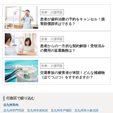
に保険しかないかなと思いますが、成人の障がい者向けの損害保険が
あるかどうかですね。 あと、家での生活では出なかった他害行動（暴
力）がでたというお話ですが、それは、現在のグループホームの生活
医療・介護問題
に対するお子さんのストレスが出ている可能性も高いところです。 な
患者が歯科治療の予約をキャンセル！損
ので、まだそのグループホームに入って日が浅いなどの場合には、も
害賠償請求はできる？
う少し様子を見るしかありませんが、時間が経っているのに２度目の
他害行動があったということであれば、問題は思ったより深刻かもし
れません。 いずれにせよ、一度職員の方と暴力が生じた際の事実経緯
医療・介護問題
を確認し、またその直近に何か変化がなかったかなどのお子さんの障
患者からの一方的な契約解除！受領済み
がい特性に照らした原因分析をしてみると再発防止策が浮かぶかもし
の費用の返還義務は？
れません。
医療・介護問題
交通事故の被害者が来院！どんな補綴物
（ほてつぶつ）をすすめますか？
行政区で絞り込む
北九州市内
北九州市門司区
北九州市若松区
北九州市戸畑区
北九州市小倉北区