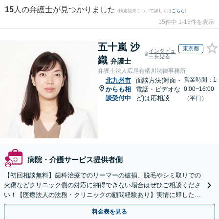
15
人の弁護士が見つかりました
(検索結果について詳しくは
こちら
)
15件中 1-15件を表示
五十嵐 沙
東京都
インタビュ
ーを見る
織
弁護士
弁護士法人広尾有栖川法律事務所
営業時間：1
北九州市
面談方法(対面・
からも相
電話・ビデオな
0:00~16:00
談受付中
ど)は応相談
（平日）
病院・介護サービス提供者側
【初回相談無料】歯科治療でのリーマーの破損、脱毛やシミ取りでの
火傷などクリニック側の対応に納得できない場合はぜひご相談くださ
い！【医療法人の法務・クリニックの顧問経験あり】実情に即したア
ドバイスで、納得のできるトラブルの解決を目指します。
料金表を見る