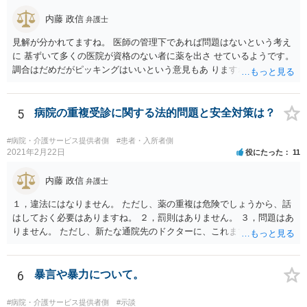
内藤 政信
弁護士
見解が分かれてますね。 医師の管理下であれば問題はないという考え
に 基ずいて多くの医院が資格のない者に薬を出さ せているようです。
調合はだめだがピッキングはいいという意見もあ りますね。 また患者
の負担軽減のために、薬剤師なく院内 処方を積極的に進めてる医者も
いますね。 院外とではかなり金額が低くなるようです。 したがって、
違法とは断じきれないですね。 あなたが罪になることは、まったくあ
5
病院の重複受診に関する法的問題と安全対策は？
りません。 やめるなら、２週間ルールにのっとってやめたほう がいい
でしょう。
#病院・介護サービス提供者側
#患者・入所者側
2021年2月22日
役にたった
11
内藤 政信
弁護士
１，違法にはなりません。 ただし、薬の重複は危険でしょうから、話
はしておく必要はありますね。 ２，罰則はありません。 ３，問題はあ
りません。 ただし、新たな通院先のドクターに、これまでの経緯を話
しておくこと になります。
6
暴言や暴力について。
#病院・介護サービス提供者側
#示談