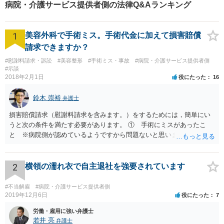
病院・介護サービス提供者側の法律Q&Aランキング
1
美容外科で手術ミス。手術代金に加えて損害賠償
請求できますか？
#慰謝料請求・訴訟
#美容整形
#手術ミス・事故
#病院・介護サービス提供者側
#示談
2018年2月1日
役にたった
16
鈴木 崇裕
弁護士
損害賠償請求（慰謝料請求を含みます。）をするためには，簡単にい
うと次の条件を満たす必要があります。 ① 手術にミスがあったこ
と ※病院側が認めているようですから問題ないと思います。 ② 手
術のミスの「せいで」仕事を休まなければならなくなったこと ③ 手
術のミスの「せいで」マスクが外せなくなったこと ④ 仕事を休まな
ければならなくなった「せいで」休業損害が発生したこと ⑤ マスク
2
横領の濡れ衣で自主退社を強要されています
を外せなくなった「せいで」経済的に評価できる精神的な損害が発生
したこと 「せいで」と強調した点が，内藤先生のご指摘なさる「相当
#不当解雇
#病院・介護サービス提供者側
因果関係」です。 手術のミスと関係のないことまでは責任追及ができ
2019年12月6日
役にたった
7
ないということです。 手術のミスの結果，手術前と比べて見た目が著
労働・雇用に強い弁護士
しく悪くなってしまったとか， 手術のミスの結果，入院期間が延びて
若井 亮
弁護士