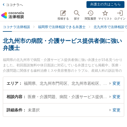
弁護士の方はこちら
ココナラへ
投稿する
探す
閲覧履歴
マイリスト
ログイン
ココナラ法律相談
福岡県で法律相談できる弁護士
北九州市で法律相談
北九州市の病院・介護サービス提供者側に強い
弁護士
福岡県の北九州市で病院・介護サービス提供者側に強い弁護士が15名見つかり
ました。初回面談無料や休日面談に対応している弁護士なども掲載中。医療・
介護問題に関係する歯科治療ミスや美容整形のトラブル、産婦人科の訴訟等の
細かな分野での絞り込み検索もでき便利です。特に弁護士法人大手町法律事務
所 北九州ヘッドオフィスの眞子 幸人弁護士やネクスパート法律事務所 北九州
エリア
福岡県、北九州市門司区、北九州市若松区、北九州市戸畑区、北九州市小倉北区、北九州市小倉南区、北九州市八幡東区、北九州市八幡西区
変更
オフィスの加地 彰吾弁護士、おばら総合法律事務所の堀尾 雅光弁護士のプロフ
ィール情報や弁護士費用、強みなどが注目されています。『北九州市で土日や
相談内容
医療・介護問題、病院・介護サービス提供者側
変更
夜間に発生した病院・介護サービス提供者側のトラブルを今すぐに弁護士に相
談したい』『病院・介護サービス提供者側のトラブル解決の実績豊富な近くの
弁護士を検索したい』『初回相談無料で病院・介護サービス提供者側を法律相
詳細条件
未選択
変更
談できる北九州市内の弁護士に相談予約したい』などでお困りの相談者さんに
おすすめです。