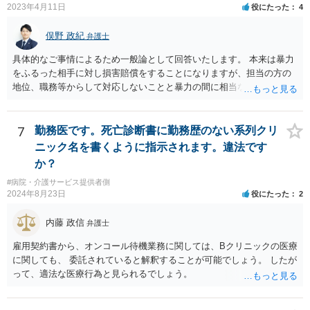
2023年4月11日
役にたった
4
俣野 政紀
弁護士
具体的なご事情によるため一般論として回答いたします。 本来は暴力
をふるった相手に対し損害賠償をすることになりますが、担当の方の
地位、職務等からして対応しないことと暴力の間に相当な関連性（因
果関係）があれば担当の方に対し損害賠償を請求できます。
7
勤務医です。死亡診断書に勤務歴のない系列クリ
ニック名を書くように指示されます。違法です
か？
#病院・介護サービス提供者側
2024年8月23日
役にたった
2
内藤 政信
弁護士
雇用契約書から、オンコール待機業務に関しては、Bクリニックの医療
に関しても、 委託されていると解釈することが可能でしょう。 したが
って、適法な医療行為と見られるでしょう。