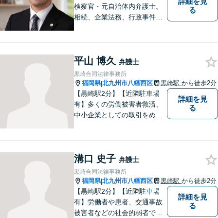
詳細を見
検察官・元自治体内弁護士。
る
相続、企業法務、行政事件、
国家賠償に注力【北九州・行
橋・京築】
平山 博久
弁護士
黒崎合同法律事務所
福岡県
北九州市八幡西区
黒崎駅
から徒歩2分
|
【黒崎駅2分】【近隣駐車場
詳細を見
有】多くの労働被害者救済、
る
中小企業としての取引をめぐ
る様々な紛争を取り扱ってき
ました。労働者側と使用者側
双方での経験を元に、アドバ
溝口 史子
イスを行うことができます。
弁護士
どんなことでもお気軽にご相
黒崎合同法律事務所
談ください。
福岡県
北九州市八幡西区
黒崎駅
から徒歩2分
|
【黒崎駅2分】【近隣駐車場
詳細を見
有】労働者や患者、交通事故
る
被害者などの社会的弱者であ