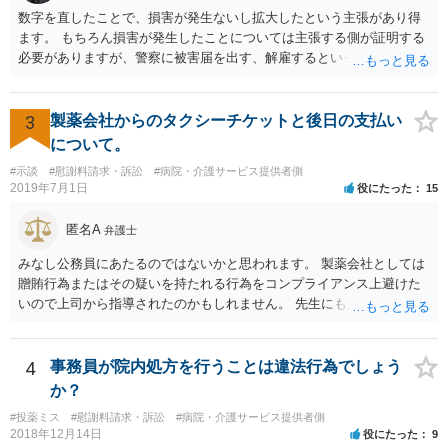
しまったとかいう事情があれば， 追加請求が可能な余地があります。
数字を直したことで、損害が発生ないし拡大したという主張があり得
ただし，手術代の返金に応じた際に「これ以上金銭の請求はしませ
ます。 もちろん損害が発生したことについては主張する側が証明する
ん」という趣旨の合意をしてしまっていると， 上記の請求は，基本的
必要がありますが、警察に被害届を出す、解雇するといった揺さぶり
には困難となります。
をかけてくる場合があります。 上記のような揺さぶりをかけられるこ
とで、損害の証明なくとも解決金という形で支払に応じてしまうケー
スがあるのでご注意ください。
3
製薬会社からのタクシーチケットと後日の支払い
について。
#示談
#慰謝料請求・訴訟
#病院・介護サービス提供者側
2019年7月1日
役にたった
15
匿名A
弁護士
みなし公務員にあたるのではないかと思われます。 製薬会社としては
贈賄行為またはその疑いを持たれる行為をコンプライアンス上避けた
いので上司から指導されたのかもしれません。 先生にも万一迷惑をか
けることになってはいけないと。
4
事務員が院内処方を行うことは違法行為でしょう
か？
#投薬ミス
#慰謝料請求・訴訟
#病院・介護サービス提供者側
2018年12月14日
役にたった
9