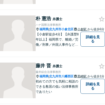
る相談者のお手伝いをしたい
という思っています。１つ１
つの事件に丁寧に向き合い、
朴 憲浩
依頼者の皆様にとってより良
弁護士
い解決が得られるよう、尽力
ハナ国際法律事務所
します。お気軽にご相談くだ
福岡県
北九州市小倉北区
小倉駅
から徒歩6分
|
さい。
【小倉駅徒歩4分】【弁護歴8
詳細を見
年以上】福岡県で、離婚／労
る
働／刑事／外国人事件などに
精通する弁護士。日頃感じる
小さな違和感・疑問をお気軽
にご相談ください。丁寧に、
藤井 晋
会話のキャッチボールを積み
弁護士
重ねながら解決へと動いてま
藤井綜合法律事務所
いります。【韓国語対応可】
福岡県
北九州市八幡西区
黒崎駅
から徒歩1分
|
初めての方でも気軽に相談の
詳細を見
できる敷居の低い法律事務所
る
でありたい