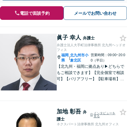
電話で面談予約
メールでお問い合わせ
眞子 幸人
弁護士
弁護士法人大手町法律事務所 北九州ヘッドオ
フィス
福岡
北九州市小
営業時間：09:00~20:0
|
県
倉北区
0（平日）
【北九州・福岡に拠点あり▶どちらで
もご相談できます】【完全個室で相談
可】【バリアフリー】【駐車場有】法
律問題は様々な角度から問題をとらえ
る必要があります。これまでの経験を
活かした総合力で課題解決をサポート
します。お悩みの方はご相談くださ
い。
加地 彰吾
弁
インタビューを
見る
護士
ネクスパート法律事務所 北九州オフィス