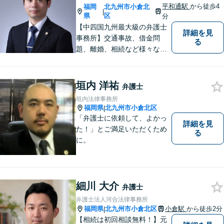
平和通駅
から徒歩4
福岡
北九州市小倉北
|
県
区
分
【中四国九州最大級の弁護士
詳細を見
事務所】交通事故、借金問
る
題、離婚、相続など様々な問
題について、「何度でも無
料」の相談を行っています！
まずはお気軽にご相談くださ
垣内 洋祐
弁護士
い！
垣内法律事務所
福岡県
北九州市小倉北区
|
「弁護士に依頼して、よかっ
詳細を見
た！」とご満足いただくため
る
に。
細川 大介
弁護士
弁護士法人河合法律事務所
福岡県
北九州市小倉北区
小倉駅
から徒歩2分
|
【相続は初回相談無料！】元