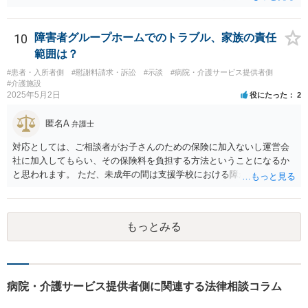
10
障害者グループホームでのトラブル、家族の責任
範囲は？
#患者・入所者側
#慰謝料請求・訴訟
#示談
#病院・介護サービス提供者側
#介護施設
2025年5月2日
役にたった
2
匿名A
弁護士
対応としては、ご相談者がお子さんのための保険に加入ないし運営会
社に加入してもらい、その保険料を負担する方法ということになるか
と思われます。 ただ、未成年の間は支援学校における障がい児向けの
損害賠償保険があるのですが、成人になってからはそれがあるかどう
かは少し調べてみてはいかがでしょうか。 グループホームは基本的に
要支援者自身が自立して生活する（その責任も負担する）ことを前提
もっとみる
とした支援システムなので、今回のように障がい者による損害や費用
が発生するたびに運営会社が負担するということはシステム的にも経
営的にも不可能に近いと思います。 なかなか重度になってくると受入
れてくれるグループホームも少ないのでおっしゃるように揉めない方
がよく、むしろ職員を増やして対応するとのことで悪くない対応のグ
病院・介護サービス提供者側に関連する法律相談コラム
ループホームの方だとも思います。 なので、方法としては冒頭のよう