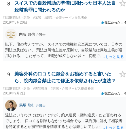
8
スイスでの自殺幇助の準備に関わった日本人は自
殺幇助罪に問われるのか
#慰謝料請求・訴訟
#示談
#病院・介護サービス提供者側
2019年5月20日
役にたった
4
内藤 政信
弁護士
以下、僕の考えですが、 スイスでの積極的安楽死については、日本の
刑法は及ばない。 刑法は属地主義が原則で、自殺幇助は属地主義が適
用される。 したがって、正犯が成立しない以上、従犯である幇助は成
立しな い。 スイスの法律はしりませんが、 おそらく幇助者が問われ
ることはないでしょう。 ほかに日本で成立するような犯罪はないでし
ょう。 遺灰についてはわかりません。おそらく薬物の検査はあるかも
9
美容外科の口コミに録音をお勧めすると書いた
し れませんが、禁製品にはあたらないでしょう。
ら、院内録音禁止にて修正を依頼されたが違法？
#慰謝料請求・訴訟
#美容整形
#病院・介護サービス提供者側
2019年9月2日
役にたった
6
馬場 龍行
弁護士
違法というわけではないですが，約束違反（契約違反）だと言われる
でしょう。 口コミを削除しなかった場合でも，裁判所に訴えて相談者
を特定するとか損害賠償を請求するとかは難しいでしょう。