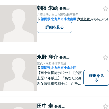
朝隈 朱絵
弁護士
弁護士法人自由 城野法律事務所
福岡県
北九州市小倉南区
城野駅
から徒歩3分
|
詳細を見る
永野 洋介
弁護士
三代・永野法律事務所
福岡県
北九州市小倉北区
|
【南小倉駅徒歩12分】【弁護
詳細を見
士歴14年以上】「あなたの身
る
近な法律相談相手に」がモッ
トー。交通事故分野に精通す
る弁護士。相続、離婚、交通
事故、債務整理等、個人が抱
える問題に注力しております
田中 圭
弁護士