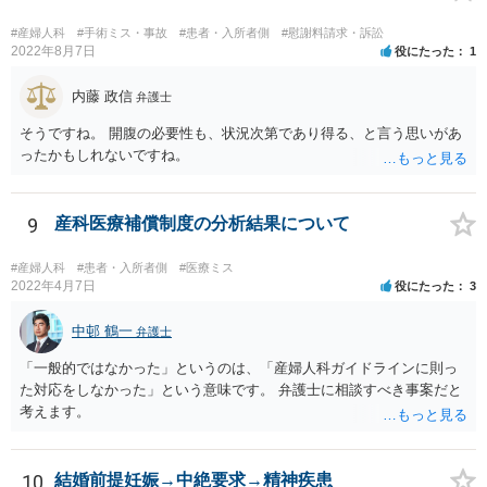
スクなしだけでの利用拒否は問題となりえますが、民間のお店に対し
ては慰謝料の請求は認められないと考えられます。
#産婦人科
#手術ミス・事故
#患者・入所者側
#慰謝料請求・訴訟
2022年8月7日
役にたった
1
内藤 政信
弁護士
そうですね。 開腹の必要性も、状況次第であり得る、と言う思いがあ
ったかもしれないですね。
9
産科医療補償制度の分析結果について
#産婦人科
#患者・入所者側
#医療ミス
2022年4月7日
役にたった
3
中邨 鶴一
弁護士
「一般的ではなかった」というのは、「産婦人科ガイドラインに則っ
た対応をしなかった」という意味です。 弁護士に相談すべき事案だと
考えます。
10
結婚前提妊娠→中絶要求→精神疾患