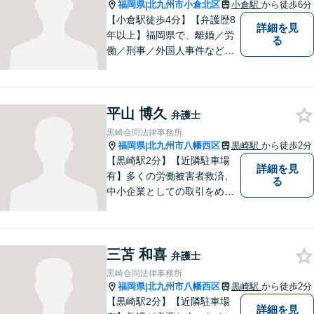
も対応可能です。
福岡県
北九州市小倉北区
小倉駅
から徒歩6分
|
【小倉駅徒歩4分】【弁護歴8
詳細を見
年以上】福岡県で、離婚／労
る
働／刑事／外国人事件などに
精通する弁護士。日頃感じる
小さな違和感・疑問をお気軽
にご相談ください。丁寧に、
平山 博久
会話のキャッチボールを積み
弁護士
重ねながら解決へと動いてま
黒崎合同法律事務所
いります。【韓国語対応可】
福岡県
北九州市八幡西区
黒崎駅
から徒歩2分
|
【黒崎駅2分】【近隣駐車場
詳細を見
有】多くの労働被害者救済、
る
中小企業としての取引をめぐ
る様々な紛争を取り扱ってき
ました。労働者側と使用者側
双方での経験を元に、アドバ
三苫 和喜
イスを行うことができます。
弁護士
どんなことでもお気軽にご相
黒崎合同法律事務所
談ください。
福岡県
北九州市八幡西区
黒崎駅
から徒歩2分
|
【黒崎駅2分】【近隣駐車場
詳細を見