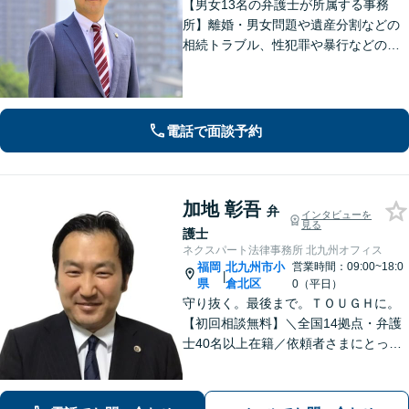
【男女13名の弁護士が所属する事務
所】離婚・男女問題や遺産分割などの
相続トラブル、性犯罪や暴行などの刑
事事件を幅広く承ります。どのような
内容でも事務所が一丸となり的確に対
応し、依頼者さまに最善の解決を目指
します【土日祝・当日対応可】
電話で面談予約
加地 彰吾
弁
インタビューを
見る
護士
ネクスパート法律事務所 北九州オフィス
福岡
北九州市小
営業時間：09:00~18:0
|
県
倉北区
0（平日）
守り抜く。最後まで。ＴＯＵＧＨに。
【初回相談無料】＼全国14拠点・弁護
士40名以上在籍／依頼者さまにとって
有利な解決になるよう、最後まで諦め
ずに闘います！借金問題/離婚・男女問
題/相続/交通事故/刑事事件など、ご相