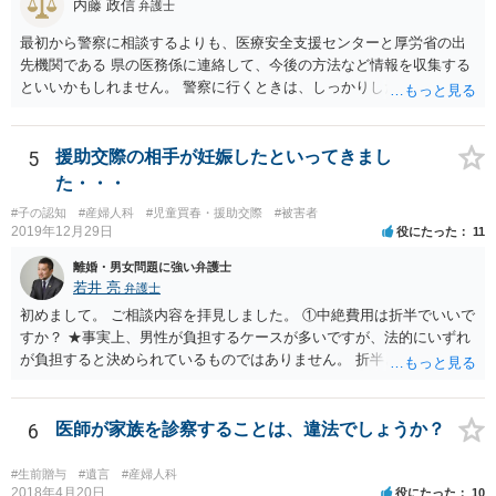
内藤 政信
弁護士
最初から警察に相談するよりも、医療安全支援センターと厚労省の出
先機関である 県の医務係に連絡して、今後の方法など情報を収集する
といいかもしれません。 警察に行くときは、しっかりした被害届ある
いは告発状を作成、持参して、相談に行くといいでしょう。
5
援助交際の相手が妊娠したといってきまし
た・・・
#子の認知
#産婦人科
#児童買春・援助交際
#被害者
2019年12月29日
役にたった
11
離婚・男女問題に強い弁護士
若井 亮
弁護士
初めまして。 ご相談内容を拝見しました。 ①中絶費用は折半でいいで
すか？ ★事実上、男性が負担するケースが多いですが、法的にいずれ
が負担すると決められているものではありません。 折半という考え方
もあるでしょう。 ②避妊しなかったが無理やりしたわけでもない、拒
否するそぶりもなかったので合意の上となるのか？ ★性行為について
の合意があることは特に問題にならないでしょう ③DNA鑑定をして事
6
医師が家族を診察することは、違法でしょうか？
実確認までしたほうがよいのか ★本当に妊娠をしており、こちらの子
であると主張するのであれば、DNA鑑定をするのも一つの選択肢にな
#生前贈与
#遺言
#産婦人科
るかと思います ④慰謝料請求されるのか ★慰謝料請求の根拠はないで
2018年4月20日
役にたった
10