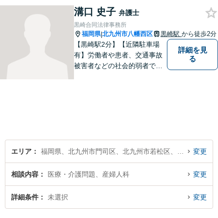
える問題に注力しております
溝口 史子
弁護士
ので、お気軽にご相談くださ
黒崎合同法律事務所
いませ。【駐車場あり】
福岡県
北九州市八幡西区
黒崎駅
から徒歩2分
|
【黒崎駅2分】【近隣駐車場
詳細を見
有】労働者や患者、交通事故
る
被害者などの社会的弱者であ
る相談者のお手伝いをしたい
という思っています。１つ１
つの事件に丁寧に向き合い、
依頼者の皆様にとってより良
い解決が得られるよう、尽力
します。お気軽にご相談くだ
さい。
エリア
福岡県、北九州市門司区、北九州市若松区、北九州市戸畑区、北九州市小倉北区、北九州市小倉南区、北九州市八幡東区、北九州市八幡西区
変更
相談内容
医療・介護問題、産婦人科
変更
詳細条件
未選択
変更