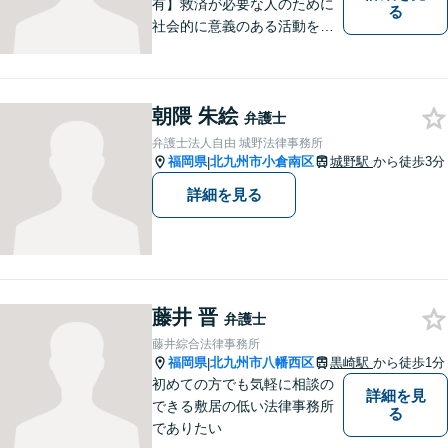
有】救済が必要な人のために
る
社会的に意義のある活動をし
ていきたいと考えています。
常に話しやすい雰囲気で、み
なさまのお悩みを聞くことが
朝隈 朱絵
できるよう心がけていますの
弁護士
でお気軽にご相談ください。
弁護士法人自由 城野法律事務所
福岡県
北九州市小倉南区
城野駅
から徒歩3分
|
詳細を見る
藤井 晋
弁護士
藤井綜合法律事務所
福岡県
北九州市八幡西区
黒崎駅
から徒歩1分
|
初めての方でも気軽に相談の
詳細を見
できる敷居の低い法律事務所
る
でありたい