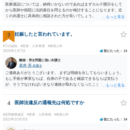
医療過誤については，納得いかないのであればまずカルテ開示をして
から医師や病院に法的責任を問えるのか検討することになります。近
くの弁護士に具体的に相談された方が良いでしょう。
3
妊娠したと言われています。
#子の認知
#患者・入所者側
#産婦人科
2020年1月7日
役にたった
13
離婚・男女問題に強い弁護士
若井 亮
弁護士
ご連絡ありがとうございます。 まずは明細を出してもらいましょう。
もし手術が事実ならば、自身の子であると確認できるならば支払う
が、そうでなければいきなり連絡が取れなくなったことで不信感もあ
るし、自身の子であるか疑問に残る点もあるので、支払えないと回答
してはいかがでしょうか。 代理人となる場合ですが、事務所ごとにま
ちまちです。 弊所の場合、交渉をお受けするとなると20万円くらいが
4
医師法違反の通報先は何処ですか
多いかと思います。
#説明義務違反
#患者・入所者側
#産婦人科
2022年10月3日
役にたった
14