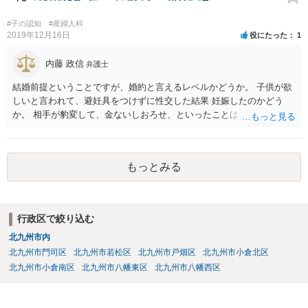
#子の認知
#産婦人科
2019年12月16日
役にたった
1
内藤 政信
弁護士
結婚前提ということですが、婚約と言えるレベルかどうか。 子供が欲
しいと言われて、避妊具をつけずに性交した結果 妊娠したのかどう
か。 相手が豹変して、金ないしおろせ、といったことは、不法 行為に
あたるでしょう。 精神疾患の原因が、相手の豹変と意に添わぬ中絶に
よるも のかどうか、説明付きの診断書が欲しいですね。 慰謝料請求
は、可能でしょう。
もっとみる
行政区で絞り込む
北九州市内
北九州市門司区
北九州市若松区
北九州市戸畑区
北九州市小倉北区
北九州市小倉南区
北九州市八幡東区
北九州市八幡西区