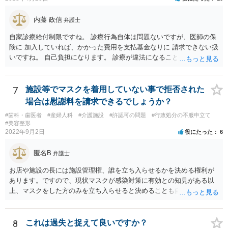
しょう。合意に基づく性行為ですから、妊娠や病気などのリスクを受
け入れていると言えます。 当方行為が不法行為などに該当することは
内藤 政信
弁護士
ないかと思います。 相手方が揺さぶりをかけてくるようでしたら、代
自家診療給付制限ですね。 診療行為自体は問題ないですが、医師の保
理人を立てて、事実確認のほか対応の全てを任せてしまうというやり
険に 加入していれば、かかった費用を支払基金なりに 請求できない扱
方もあります。 妊娠をしたという話をベースにしたトラブルも多くあ
いですね。 自己負担になります。 診療が違法になることはないです
るところなので、もし相手方が脅し含みで請求をしてくるようであれ
ね。 違う保険であれば、通常通り請求できますね。
ば、早い段階で代理人を立てて対応されたほうが良いかもしれませ
ん。
7
施設等でマスクを着用していない事で拒否された
場合は慰謝料を請求できるでしょうか？
#歯科・歯医者
#産婦人科
#介護施設
#許認可の問題
#行政処分の不服申立て
#美容整形
2022年9月2日
役にたった
6
匿名B
弁護士
お店や施設の長には施設管理権、誰を立ち入らせるかを決める権利が
あります。ですので、現状マスクが感染対策に有効との知見がある以
上、マスクをした方のみを立ち入らせると決めることも自由であり、
不当な差別には当たらないと考えられます。 これが公衆浴場や旅館業
など公益的な側面のある業種ですと、公衆浴場法など各種業法で定め
られた理由以外での利用拒否は禁止されていますし、公の施設でもマ
8
これは過失と捉えて良いですか？