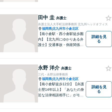
田中 圭
弁護士
弁護士法人大手町法律事務所 北九州ヘッドオフィス
福岡県
北九州市小倉北区
|
【南小倉駅・西小倉駅徒歩圏
詳細を見
内】【北九州にゆかりある弁
る
護士】交通事故・倒産関係・
刑事事件分野などに強みを持
つ弁護士。「信頼のソリュー
ション」をモットーに問題の
本質把握から解決に至るまで
永野 洋介
弁護士
懇切丁寧に対応します！【宅
三代・永野法律事務所
建士資格あり】
福岡県
北九州市小倉北区
|
【南小倉駅徒歩12分】【弁護
詳細を見
士歴14年以上】「あなたの身
る
近な法律相談相手に」がモッ
トー。交通事故分野に精通す
る弁護士。相続、離婚、交通
事故、債務整理等、個人が抱