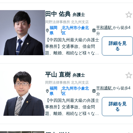
祥事対応、顧問契約など企業
のご相談はお任せください
田中 佑典
弁護士
【夜間・休日対応可】M&A、
岡野法律事務所 北九州支店
株式発行も対応【小倉駅3分】
平和通駅
から徒歩4
福岡
北九州市小倉北
|
県
区
分
【中四国九州最大級の弁護士
詳細を見
事務所】交通事故、借金問
る
題、離婚、相続など様々な問
題について、「何度でも無
料」の相談を行っています！
まずはお気軽にご相談くださ
平山 直樹
弁護士
い！
岡野法律事務所 北九州支店
平和通駅
から徒歩4
福岡
北九州市小倉北
|
県
区
分
【中四国九州最大級の弁護士
詳細を見
事務所】交通事故、借金問
る
題、離婚、相続など様々な問
題について、「何度でも無
料」の相談を行っています！