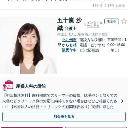
17件中 1-17件を表示
五十嵐 沙
東京都
インタビュ
ーを見る
織
弁護士
弁護士法人広尾有栖川法律事務所
営業時間：1
北九州市
面談方法(対面・
からも相
電話・ビデオな
0:00~16:00
談受付中
ど)は応相談
（平日）
産婦人科の訴訟
【初回相談無料】歯科治療でのリーマーの破損、脱毛やシミ取りでの
火傷などクリニック側の対応に納得できない場合はぜひご相談くださ
い！【医療法人の法務・クリニックの顧問経験あり】実情に即したア
ドバイスで、納得のできるトラブルの解決を目指します。
料金表を見る