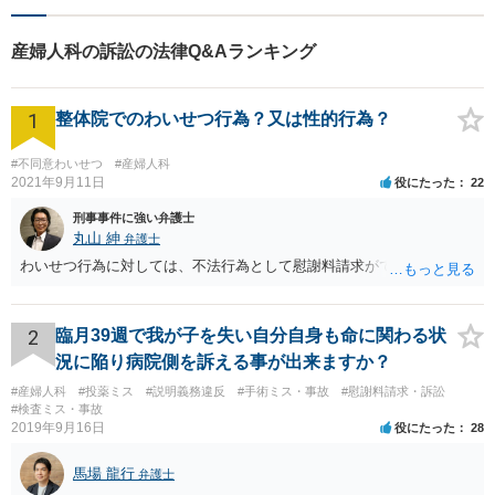
産婦人科の訴訟の法律Q&Aランキング
1
整体院でのわいせつ行為？又は性的行為？
#不同意わいせつ
#産婦人科
2021年9月11日
役にたった
22
刑事事件に強い弁護士
丸山 紳
弁護士
わいせつ行為に対しては、不法行為として慰謝料請求ができます。
2
臨月39週で我が子を失い自分自身も命に関わる状
況に陥り病院側を訴える事が出来ますか？
#産婦人科
#投薬ミス
#説明義務違反
#手術ミス・事故
#慰謝料請求・訴訟
#検査ミス・事故
2019年9月16日
役にたった
28
馬場 龍行
弁護士