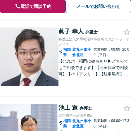
電話で面談予約
メールでお問い合わせ
眞子 幸人
弁護士
弁護士法人大手町法律事務所 北九州ヘッドオ
フィス
福岡
北九州市小
営業時間：09:00~20:0
|
県
倉北区
0（平日）
【北九州・福岡に拠点あり▶どちらで
もご相談できます】【完全個室で相談
可】【バリアフリー】【駐車場有】法
律問題は様々な角度から問題をとらえ
る必要があります。これまでの経験を
活かした総合力で課題解決をサポート
します。お悩みの方はご相談くださ
い。
池上 遊
弁護士
北九州第一法律事務所
福岡
北九州市小
営業時間：09:00~17:3
|
県
倉北区
0（平日）