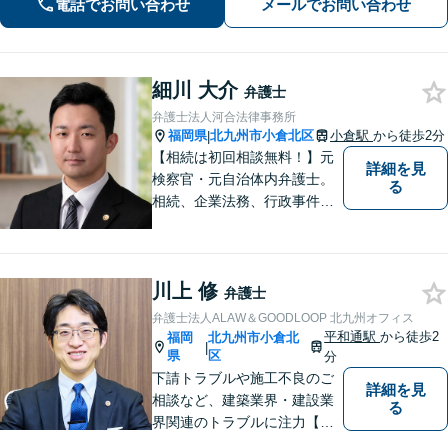
電話でお問い合わせ
メールでお問い合わせ
談ください【夜間・休日対応】
細川 大介
弁護士
弁護士法人河合法律事務所
福岡県
北九州市小倉北区
小倉駅
から徒歩2分
|
【相続は初回相談無料！】元
詳細を見
検察官・元自治体内弁護士。
る
相続、企業法務、行政事件、
国家賠償に注力【北九州・行
橋・京築】
川上 修
弁護士
弁護士法人ALAW＆GOODLOOP 北九州オフィス
平和通駅
から徒歩2
福岡
北九州市小倉北
|
県
区
分
下請トラブルや施工不良のご
詳細を見
相談など、建築業界・建設業
る
界関連のトラブルに注力【企
業法務も多くの実績あり】不