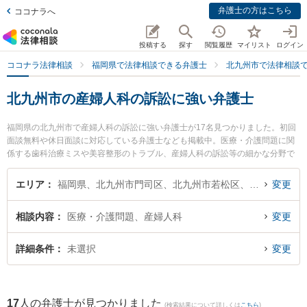
弁護士の方はこちら
ココナラへ
投稿する
探す
閲覧履歴
マイリスト
ログイン
ココナラ法律相談
福岡県で法律相談できる弁護士
北九州市で法律相談
北九州市の産婦人科の訴訟に強い弁護士
福岡県の北九州市で産婦人科の訴訟に強い弁護士が17名見つかりました。初回
面談無料や休日面談に対応している弁護士なども掲載中。医療・介護問題に関
係する歯科治療ミスや美容整形のトラブル、産婦人科の訴訟等の細かな分野で
の絞り込み検索もでき便利です。特に弁護士法人大手町法律事務所 北九州ヘッ
ドオフィスの眞子 幸人弁護士や北九州第一法律事務所の池上 遊弁護士、ネクス
エリア
福岡県、北九州市門司区、北九州市若松区、北九州市戸畑区、北九州市小倉北区、北九州市小倉南区、北九州市八幡東区、北九州市八幡西区
変更
パート法律事務所 北九州オフィスの加地 彰吾弁護士のプロフィール情報や弁護
士費用、強みなどが注目されています。『北九州市で土日や夜間に発生した産
相談内容
医療・介護問題、産婦人科
変更
婦人科の訴訟のトラブルを今すぐに弁護士に相談したい』『産婦人科の訴訟の
トラブル解決の実績豊富な近くの弁護士を検索したい』『初回相談無料で産婦
人科の訴訟を法律相談できる北九州市内の弁護士に相談予約したい』などでお
詳細条件
未選択
変更
困りの相談者さんにおすすめです。
17
人の弁護士が見つかりました
(検索結果について詳しくは
こちら
)