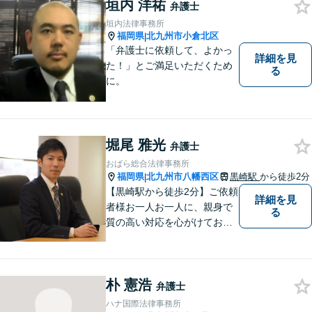
まずはお気軽にご相談くださ
垣内 洋祐
弁護士
い！
垣内法律事務所
福岡県
北九州市小倉北区
|
「弁護士に依頼して、よかっ
詳細を見
た！」とご満足いただくため
る
に。
堀尾 雅光
弁護士
おばら総合法律事務所
福岡県
北九州市八幡西区
黒崎駅
から徒歩2分
|
【黒崎駅から徒歩2分】ご依頼
詳細を見
者様お一人お一人に、親身で
る
質の高い対応を心がけており
ます。離婚・相続・労働・国
際案件に注力。発信者情報開
示・刑事・一般民事全般も対
朴 憲浩
応可能。英語での法律相談・
弁護士
英文契約書の作成・チェック
ハナ国際法律事務所