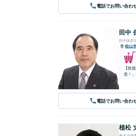
電話でお問い合わ
田中 
田中保彦
松山
【投資
意！」
電話でお問い合わ
植松 
蒼天法律