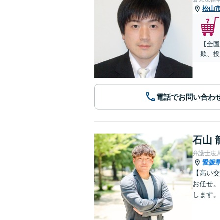
松山
【全国
欺、投
電話でお問い合わ
石山 
弁護士法
愛媛
【高い交
お任せ。
します。