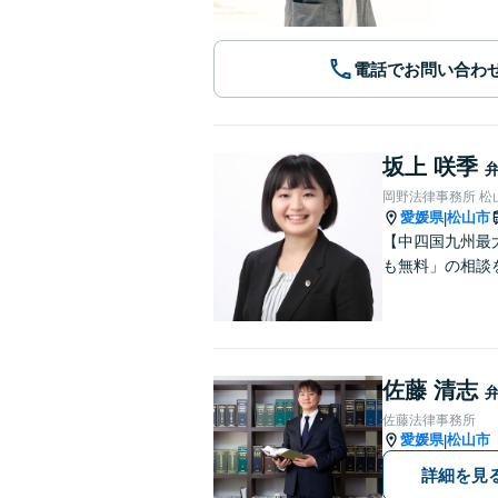
電話でお問い合わ
坂上 咲季
岡野法律事務所 松
愛媛県
松山市
|
【中四国九州最
も無料」の相談
佐藤 清志
佐藤法律事務所
愛媛県
松山市
|
詳細を見