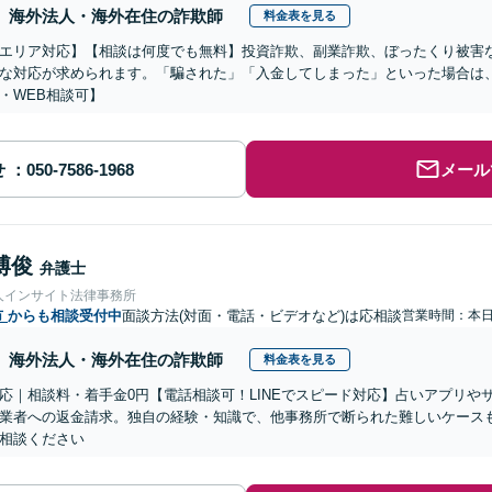
海外法人・海外在住の詐欺師
料金表を見る
エリア対応】【相談は何度でも無料】投資詐欺、副業詐欺、ぼったくり被害
な対応が求められます。「騙された」「入金してしまった」といった場合は
・WEB相談可】
せ
メール
博俊
弁護士
人インサイト法律事務所
市
からも相談受付中
面談方法(対面・電話・ビデオなど)は応相談
営業時間：本
海外法人・海外在住の詐欺師
料金表を見る
応｜相談料・着手金0円【電話相談可！LINEでスピード対応】占いアプリや
業者への返金請求。独自の経験・知識で、他事務所で断られた難しいケース
相談ください