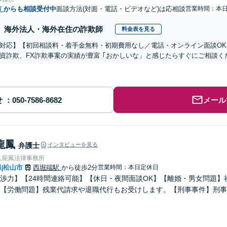
市
からも相談受付中
面談方法(対面・電話・ビデオなど)は応相談
営業時間：本
海外法人・海外在住の詐欺師
料金表を見る
対応】【初回相談料・着手金無料・初期費用なし／電話・オンライン面談OK、
資詐欺、FX詐欺事案の実績が豊富 ｢おかしいな」と感じたらすぐにご相談く
せ
メール
龍鳳
弁護士
インタビューを見る
人龍鳳法律事務所
県
松山市
西堀端駅
から徒歩2分
営業時間：本日定休日
|
渉力】【24時間連絡可能】【休日・夜間面談OK】【離婚・男女問題】
【労働問題】残業代請求や退職代行もお受けします。【刑事事件】刑事