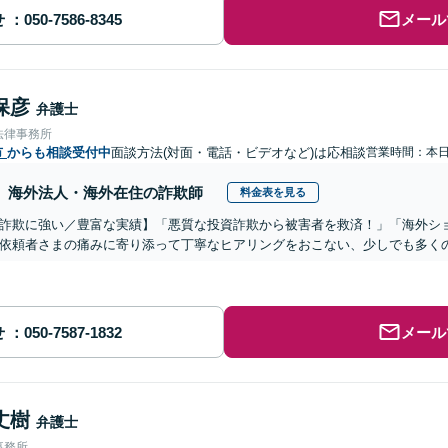
せ
メール
保彦
弁護士
法律事務所
市
からも相談受付中
面談方法(対面・電話・ビデオなど)は応相談
営業時間：本
海外法人・海外在住の詐欺師
料金表を見る
詐欺に強い／豊富な実績】「悪質な投資詐欺から被害者を救済！」「海外シ
依頼者さまの痛みに寄り添って丁寧なヒアリングをおこない、少しでも多く
せ
メール
丈樹
弁護士
事務所