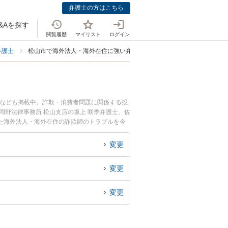
弁護士の方はこちら
&Aを探す
閲覧履歴
マイリスト
ログイン
弁護士
松山市で海外法人・海外在住に強い弁護士
士なども掲載中。詐欺・消費者問題に関係する投
岡野法律事務所 松山支店の坂上 咲季弁護士、佐
た海外法人・海外在住の詐欺師のトラブルを今
無料で海外法人・海外在住の詐欺師を法律相談で
変更
変更
変更