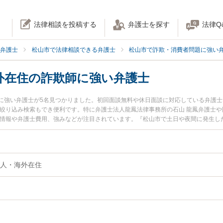
法律相談を投稿する
弁護士を探す
法律Q
弁護士
松山市で法律相談できる弁護士
松山市で詐欺・消費者問題に強い
外在住の詐欺師に強い弁護士
に強い弁護士が5名見つかりました。初回面談無料や休日面談に対応している弁護
絞り込み検索もでき便利です。特に弁護士法人龍鳳法律事務所の石山 龍鳳弁護士や
ル情報や弁護士費用、強みなどが注目されています。『松山市で土日や夜間に発生し
在住の詐欺師のトラブル解決の実績豊富な近くの弁護士を検索したい』『初回相談
でお困りの相談者さんにおすすめです。
人・海外在住