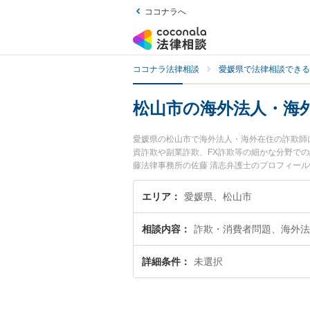
ココナラへ
ココナラ法律相談
愛媛県で法律相談できる
松山市の海外法人・海
愛媛県の松山市で海外法人・海外在住の詐欺師
資詐欺や副業詐欺、FX詐欺等の細かな分野での
藤法律事務所の佐藤 清志弁護士のプロフィー
すぐに弁護士に相談したい』『海外法人・海外
きる松山市内の弁護士に相談予約したい』など
エリア
愛媛県、松山市
相談内容
詐欺・消費者問題、海外法
詳細条件
未選択