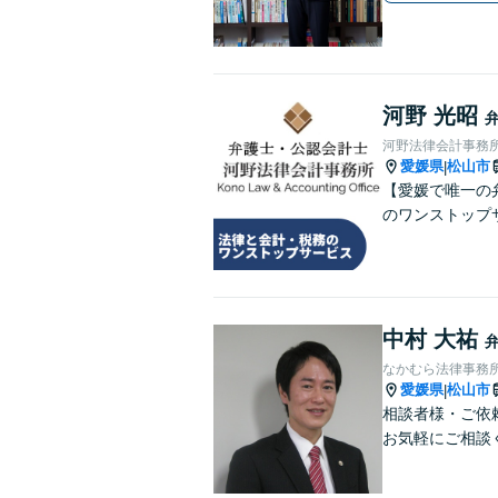
河野 光昭
河野法律会計事務
愛媛県
松山市
|
【愛媛で唯一の
のワンストップ
中村 大祐
なかむら法律事務
愛媛県
松山市
|
相談者様・ご依
お気軽にご相談