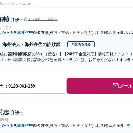
果について詳しくは
こちら
)
祐輔
弁護士
インタビューを見る
人エッグ
市
からも相談受付中
面談方法(対面・電話・ビデオなど)は応相談
営業時間：00:
海外法人・海外在住の詐欺師
料金表を見る
成功報酬制(回収額の33％（税込）】【24時間全国対応】情報商材／アフィ
コンサル詐欺／投資詐欺／仮想通貨のトラブルは、お任せください！オンラ
せ
メール
尚志
弁護士
事務所
市
からも相談受付中
面談方法(対面・電話・ビデオなど)は応相談
営業時間：本