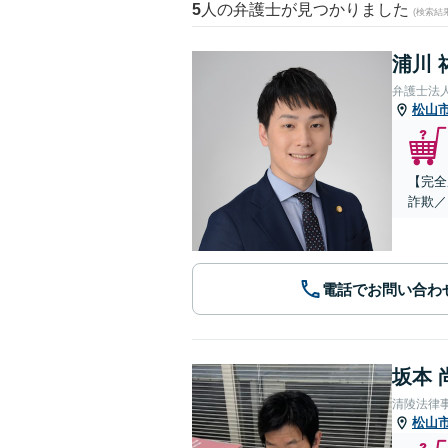
5
人の弁護士が見つかりました
(検索結
浦川 
弁護士法
松山
【完全
詐欺／
電話でお問い合わ
坂本 
清陵法律
松山