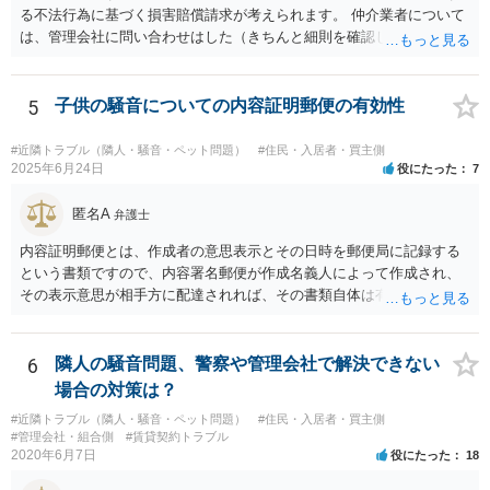
る不法行為に基づく損害賠償請求が考えられます。 仲介業者について
は、管理会社に問い合わせはした（きちんと細則を確認しなかった管
理会社が悪い）という反論が予想されます。 ご相談者様と管理会社と
の間には直接の契約関係がないので、管理会社からは、ご相談者様に
対して義務を負っていないという反論が予想されます。 そのため、両
5
子供の騒音についての内容証明郵便の有効性
方に請求してくのが良いのではと思います。 損害の範囲はなかなか難
しいところですが、リフォーム工事をキャンセルしてキャンセル料が
#近隣トラブル（隣人・騒音・ペット問題）
#住民・入居者・買主側
発生しているということですので、当該キャンセル料を請求すること
2025年6月24日
役にたった
7
が考えられます。また、きちんと説明を受けていればそもそも売買契
約をしなかったとして、仲介手数料や登記費用も損害であるとして賠
匿名A
弁護士
償請求することが考えられます。
内容証明郵便とは、作成者の意思表示とその日時を郵便局に記録する
という書類ですので、内容署名郵便が作成名義人によって作成され、
その表示意思が相手方に配達されれば、その書類自体は有効となりま
す。 ただ実際に法律上有効とか無効とかいうのは特定の法律効果を目
的とした意思表示のことを言いますので、その文書の内容が法的効果
をもたらすのか否かが重要です。 今般、ご相談者は内容証明郵便によ
6
隣人の騒音問題、警察や管理会社で解決できない
る裁判予告というかなり強い請求を受けているわけですが、請求者
場合の対策は？
（要求者）が特定されていない以上法的には何らの効果のないただの
#近隣トラブル（隣人・騒音・ペット問題）
#住民・入居者・買主側
郵便物です。 なので無視しても問題無いかと思われますが、相手がエ
#管理会社・組合側
#賃貸契約トラブル
スカレートすることも考えられるので、こちらから警察に対応をお願
2020年6月7日
役にたった
18
いする以外には、こちらの方から簡易裁判所に調停申し立てをすると