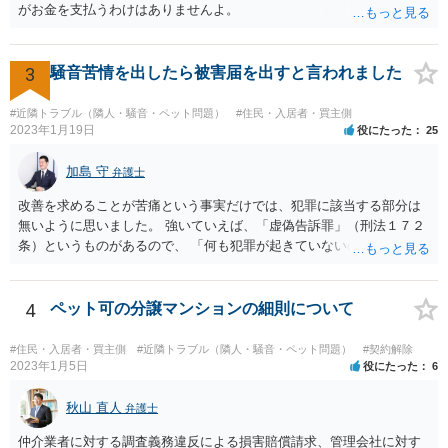
がお金を支払うわけはありませんよ。
3
騒音苦情を出したら被害届を出すと言われました
#近隣トラブル（隣人・騒音・ペット問題）
#住民・入居者・買主側
2023年1月19日
役にたった
25
加島 守
弁護士
改善を求めることが苦痛という事実だけでは、犯罪に該当する部分は
無いように思いました。 強いていえば、「虚偽告訴罪」（刑法１７２
条）というものがあるので、 「何も犯罪が起きていないのにワザと警
察に嘘をついて通報している。」 という主張をする可能性はあるかも
しれませんが、警察が信じる可能性は低いのではないでしょうか。
4
ペット可の分譲マンションの細則について
#住民・入居者・買主側
#近隣トラブル（隣人・騒音・ペット問題）
#契約解除
2023年1月5日
役にたった
6
秋山 直人
弁護士
仲介業者に対する調査義務違反による損害賠償請求、管理会社に対す