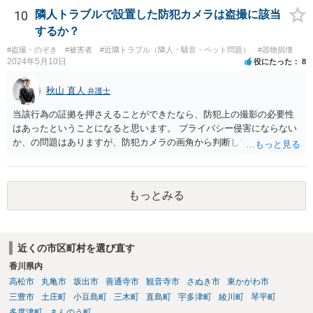
10
隣人トラブルで設置した防犯カメラは盗撮に該当
するか？
#盗撮・のぞき
#被害者
#近隣トラブル（隣人・騒音・ペット問題）
#器物損壊
2024年5月10日
役にたった
8
秋山 直人
弁護士
当該行為の証拠を押さえることができたなら、防犯上の撮影の必要性
はあったということになると思います。 プライバシー侵害にならない
か、の問題はありますが、防犯カメラの画角から判断して、隣人のプ
ライバシーを侵害するものとはいえないように思います。 よって、
「盗撮」という指摘はあたらないのではないか、と思います。
もっとみる
近くの市区町村を選び直す
香川県内
高松市
丸亀市
坂出市
善通寺市
観音寺市
さぬき市
東かがわ市
三豊市
土庄町
小豆島町
三木町
直島町
宇多津町
綾川町
琴平町
多度津町
まんのう町