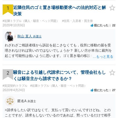
1
近隣住民のゴミ置き場移動要求への法的対応と解
決策
#近隣トラブル（隣人・騒音・ペット問題）
#住民・入居者・買主側
2020年10月9日
役にたった
22
秋山 直人
弁護士
わざわざご相談者様から訴訟を起こさなくても，役所に移動の届を受
理されなければ良いのではないでしょうか？ 新しい方が本当に裁判を
起こす可能性は低いように思います。ゴミ置き場の移設を求める法的
根拠が弱いと思われますので。
2
騒音による引越し代請求について、管理会社もし
くは騒音主から請求できるか？
#賃貸契約トラブル
#近隣トラブル（隣人・騒音・ペット問題）
2020年4月24日
役にたった
27
匿名A
弁護士
>請求をしたい訳ではなくて、支払って貰いたいんですけどね。 との
ことですが、請求もしないでいるのであれば、黙っているだけで相手