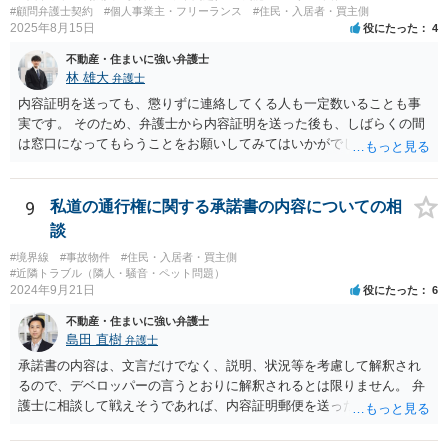
#顧問弁護士契約
#個人事業主・フリーランス
#住民・入居者・買主側
2025年8月15日
役にたった
4
不動産・住まいに強い弁護士
林 雄大
弁護士
内容証明を送っても、懲りずに連絡してくる人も一定数いることも事
実です。 そのため、弁護士から内容証明を送った後も、しばらくの間
は窓口になってもらうことをお願いしてみてはいかがでしょうか。 そ
うすれば、もしその方から不当な要求を受けることがあっても、「窓
口（弁護士に）言ってください」とだけお伝えし、それ以外には一切
応じないという姿勢をとることができるため、スタッフの方の負担軽
9
私道の通行権に関する承諾書の内容についての相
減を図れると思います。 大変な状況かと思いますが、ご参考になりま
談
したら幸いです。
#境界線
#事故物件
#住民・入居者・買主側
#近隣トラブル（隣人・騒音・ペット問題）
2024年9月21日
役にたった
6
不動産・住まいに強い弁護士
島田 直樹
弁護士
承諾書の内容は、文言だけでなく、説明、状況等を考慮して解釈され
るので、デベロッパーの言うとおりに解釈されるとは限りません。 弁
護士に相談して戦えそうであれば、内容証明郵便を送ったうえで、デ
ベロッパー宛に訴訟をすることが考えられます。