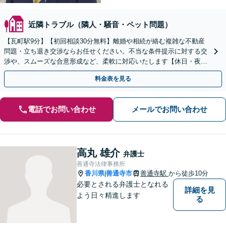
近隣トラブル（隣人・騒音・ペット問題）
【瓦町駅9分】【初回相談30分無料】離婚や相続が絡む複雑な不動産
問題・立ち退き交渉ならお任せください。不当な条件提示に対する交
渉や、スムーズな合意形成など、柔軟に対応いたします【休日・夜間
対応】【電話相談可】【身近で気軽に相談できる弁護士】
料金表を見る
電話でお問い合わせ
メールでお問い合わせ
高丸 雄介
弁護士
善通寺法律事務所
香川県
善通寺市
善通寺駅
から徒歩10分
|
必要とされる弁護士となれる
詳細を見
よう日々精進します
る