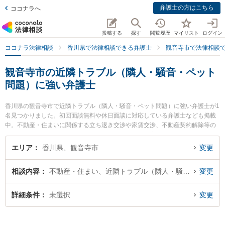
弁護士の方はこちら
ココナラへ
投稿する
探す
閲覧履歴
マイリスト
ログイン
ココナラ法律相談
香川県で法律相談できる弁護士
観音寺市で法律相談
観音寺市の近隣トラブル（隣人・騒音・ペット
問題）に強い弁護士
香川県の観音寺市で近隣トラブル（隣人・騒音・ペット問題）に強い弁護士が1
名見つかりました。初回面談無料や休日面談に対応している弁護士なども掲載
中。不動産・住まいに関係する立ち退き交渉や家賃交渉、不動産契約解除等の
細かな分野での絞り込み検索もでき便利です。特に観音寺いぶき法律事務所の
鼻岡 智樹弁護士のプロフィール情報や弁護士費用、強みなどが注目されていま
エリア
香川県、観音寺市
変更
す。『観音寺市で土日や夜間に発生した近隣トラブル（隣人・騒音・ペット問
題）のトラブルを今すぐに弁護士に相談したい』『近隣トラブル（隣人・騒
相談内容
不動産・住まい、近隣トラブル（隣人・騒音・ペット問題）
変更
音・ペット問題）のトラブル解決の実績豊富な近くの弁護士を検索したい』
『初回相談無料で近隣トラブル（隣人・騒音・ペット問題）を法律相談できる
観音寺市内の弁護士に相談予約したい』などでお困りの相談者さんにおすすめ
詳細条件
未選択
変更
です。