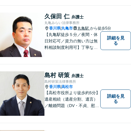
久保田 仁
弁護士
丸亀みらい法律事務所
香川県
丸亀市
丸亀駅
から徒歩5分
|
【丸亀駅徒歩５分／夜間・休
詳細を見
日対応可／資力の無い方は無
る
料相談制度利用可】丁寧な対
応を心がけております。お気
軽にご相談ください。（相談
は事前に御予約願います）
島村 研策
弁護士
島村研策法律事務所
香川県
高松市
|
【高松市役所より徒歩約5分】
詳細を見
遺産相続（遺産分割、遺言）
る
／離婚問題（DV・不貞、慰謝
料、財産分与）／不動産／刑
事弁護など取扱い。満足度の
高いリーガルサービスをご提