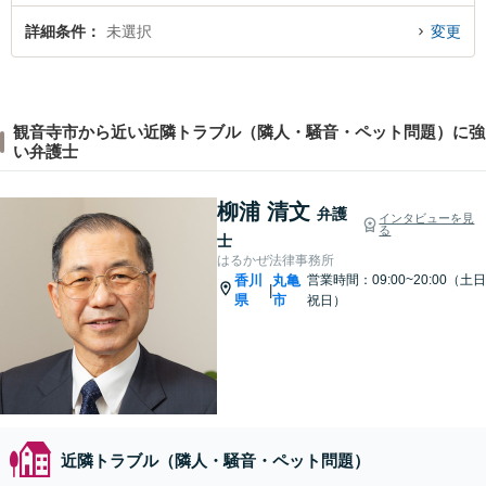
詳細条件
未選択
変更
観音寺市から近い近隣トラブル（隣人・騒音・ペット問題）に強
い弁護士
柳浦 清文
弁護
インタビューを見
る
士
はるかぜ法律事務所
香川
丸亀
営業時間：09:00~20:00（土日
|
県
市
祝日）
近隣トラブル（隣人・騒音・ペット問題）