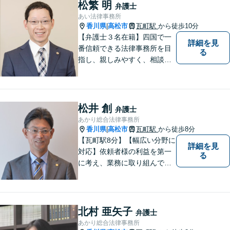
供します。
松繁 明
弁護士
あい法律事務所
香川県
高松市
瓦町駅
から徒歩10分
|
【弁護士３名在籍】四国で一
詳細を見
番信頼できる法律事務所を目
る
指し、親しみやすく、相談し
やすい環境を整えておりま
す。お気軽にご相談くださ
い。
松井 創
弁護士
あかり総合法律事務所
香川県
高松市
瓦町駅
から徒歩8分
|
【瓦町駅8分】【幅広い分野に
詳細を見
対応】依頼者様の利益を第一
る
に考え、業務に取り組んでお
ります。秘密厳守、親身な相
談、最適な解決策をご提案い
たします。離婚・借金・刑事
事件・交通事故・不動産問題
北村 亜矢子
弁護士
など幅広く対応。即日対応も
あかり総合法律事務所