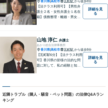
可能。まずはお気軽にご相談
香川県
高松市
瓦町駅
から徒歩8分
|
ください。
【法テラス利用可】【男性弁
詳細を見
護士２名・女性弁護士１名在
る
籍】債務整理・離婚・男女問
題・相続・労働問題・企業法
務・犯罪被害者支援に注力。
丁寧な対応とわかりやすい説
明を心がけています。早期解
山地 淳仁
弁護士
決のため、まずはお気軽にご
あかり総合法律事務所
相談ください。
香川県
高松市
瓦町駅
から徒歩8分
|
【瓦町駅6分】【法テラス利用
詳細を見
可】香川県の皆様の法的な問
る
題に対して、私の経験と知識
を活かし、最善の解決策をご
提案いたします。どんなお悩
みでもお気軽にご相談くださ
い。少しでもお役に立てるよ
う全力でサポートいたしま
近隣トラブル（隣人・騒音・ペット問題）の法律Q&Aラン
す。
キング