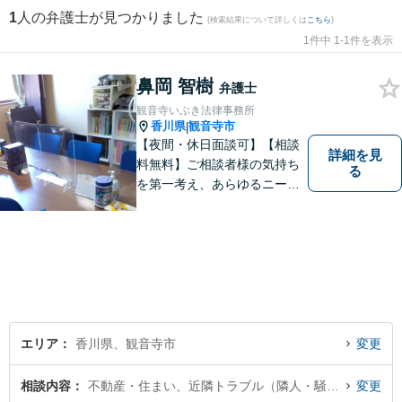
1
人の弁護士が見つかりました
(検索結果について詳しくは
こちら
)
1件中 1-1件を表示
鼻岡 智樹
弁護士
観音寺いぶき法律事務所
香川県
観音寺市
|
【夜間・休日面談可】【相談
詳細を見
料無料】ご相談者様の気持ち
る
を第一考え、あらゆるニーズ
にお応えできるプロフェッシ
ョナルとして、地域の皆さま
の問題解決のサポートをさせ
ていただきます。ご相談は無
料ですので、お気軽にご相談
ください。
エリア
香川県、観音寺市
変更
相談内容
不動産・住まい、近隣トラブル（隣人・騒音・ペット問題）
変更