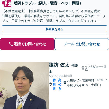
近隣トラブル（隣人・騒音・ペット問題）
【不動産鑑定士】【税務署職員として15年のキャリア】不動産と税の
知識を駆使し、最善の解決をサポート。契約書の確認から居住者トラ
ブル、工事中のトラブル対応、近隣トラブル、住まいに関する様々な
問題の解決に対応【駐車場あり】【電話・Web相談可】
料金表を見る
電話でお問い合わせ
メールでお問い合わせ
諏訪 弦太
弁護
インタビューを見
る
士
なずな法律事務所
香
高
瓦町駅
か
営業時間：10:00~1
川
松
|
8:00（土曜日）
ら徒歩9分
県
市