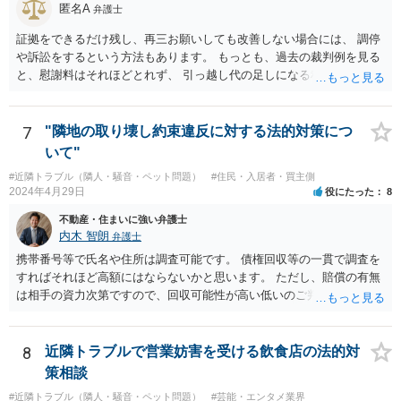
いう方法もあります。 ちなみに、行政書士が報酬を得る目的で今回の
匿名A
弁護士
ような内容証明郵便の作成をすれば、非弁行為（弁護士法違反）とさ
れる可能性がありますので、本人がたまたまその行政書士である場合
証拠をできるだけ残し、再三お願いしても改善しない場合には、 調停
を除き、無報酬で親しい友人として今回のような紛争性の高い書面を
や訴訟をするという方法もあります。 もっとも、過去の裁判例を見る
出すことはまだありえても、知人レベルの第三者から無報酬でこのよ
と、慰謝料はそれほどとれず、 引っ越し代の足しになる程度に終わっ
うな紛争性の高い書面を出すことはおよそありえないと思われます。
てしまうかもしれません。
つまり、妄想に近い推測ですが、その行政書士がその本人または隣の
アパートの所有者で、賃借人（５０代男性）からの要請が激しいの
7
"隣地の取り壊し約束違反に対する法的対策につ
で、その対応としての内容証明郵便であるとの可能性を考えるところ
いて"
ですが、それは、その行政書士の事務所に実際に電話し、内容証明郵
#近隣トラブル（隣人・騒音・ペット問題）
#住民・入居者・買主側
便を送ったかどうか確認すれば容易にわかるところです。
2024年4月29日
役にたった
8
不動産・住まいに強い弁護士
内木 智朗
弁護士
携帯番号等で氏名や住所は調査可能です。 債権回収等の一貫で調査を
すればそれほど高額にはならないかと思います。 ただし、賠償の有無
は相手の資力次第ですので、回収可能性が高い低いのご判断はできか
ねます。 弁護士にも色々方針はありますので、信頼できる弁護士が見
つかるまで探されるのはどうでしょうか。
8
近隣トラブルで営業妨害を受ける飲食店の法的対
策相談
#近隣トラブル（隣人・騒音・ペット問題）
#芸能・エンタメ業界