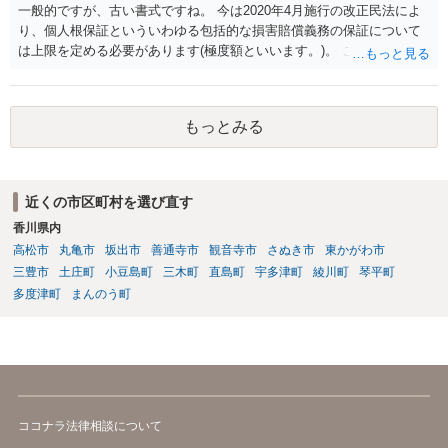
一般的ですが、古い書式ですね。 今は2020年4月施行の改正民法によ
り、個人根保証といういわゆる包括的な損害賠償義務の保証について
は上限を定める必要があります(極度額といいます。)。 この書式にサ
インしても、実際は連帯保証部分は民法465条の2②により無効とな
り、会社側は請求できない可能性が高そうです。
もっとみる
近くの市区町村を選び直す
香川県内
高松市
丸亀市
坂出市
善通寺市
観音寺市
さぬき市
東かがわ市
三豊市
土庄町
小豆島町
三木町
直島町
宇多津町
綾川町
琴平町
多度津町
まんのう町
ココナラ法律相談について