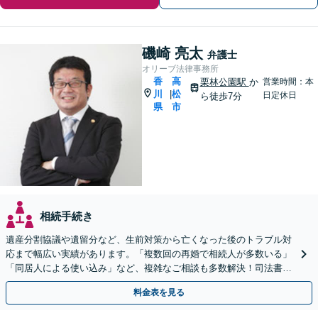
磯崎 亮太
弁護士
オリーブ法律事務所
香
高
栗林公園駅
か
営業時間：本
川
松
|
日定休日
ら徒歩7分
県
市
相続手続き
遺産分割協議や遺留分など、生前対策から亡くなった後のトラブル対
応まで幅広い実績があります。「複数回の再婚で相続人が多数いる」
「同居人による使い込み」など、複雑なご相談も多数解決！司法書
士、税理士などと連携可【駐車場あり】
料金表を見る