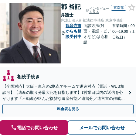
都 裕記
東京都
インタビュー
を見る
弁護士
弁護士法人新都法律事務所 東京事務所
観音寺市
面談方法(対
営業時間：09:
からも相
面・電話・ビデ
00~19:00（土
談受付中
オなど)は応相
日祝日）
談
相続手続き
【全国対応】大阪・東京の2拠点でチームで迅速対応【電話・WEB相
談可】【遺産の取り分最大化を目指します】1営業日以内の返信を心
がけます「不動産が絡んだ複雑な遺産分割／遺留分／遺言書の作成・
執行／事業承継など、お任せください」【休日相談あり】
料金表を見る
電話でお問い合わせ
メールでお問い合わせ