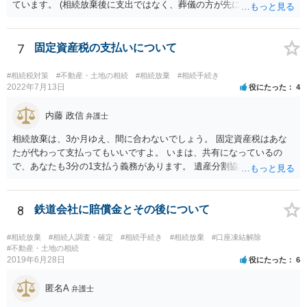
ています。 (相続放棄後に支出ではなく、葬儀の方が先に来るのが通常
だと思いますので、葬儀→葬儀費用を相続財産から支出→相続放棄申
述の手続ということだと思いますが) ただ、葬儀費用ならいくらでもよ
いということではなく、身分相応の、社会的儀式として当然認められ
7
固定資産税の支払いについて
る程度の金額に留まると考えた方がよいです。 もし、相続人の皆さん
に葬儀費用を支出する経済力がなく、質素な葬儀を行った費用であれ
#相続税対策
#不動産・土地の相続
#相続放棄
#相続手続き
ば相続財産から支出しても単純承認と認められない可能性が高いの
2022年7月13日
役にたった
4
で、相続放棄申述が受理される可能性も高いと思います。
内藤 政信
弁護士
相続放棄は、3か月ゆえ、間に合わないでしょう。 固定資産税はあな
たが代わって支払ってもいいですよ。 いまは、共有になっているの
で、あなたも3分の1支払う義務があります。 遺産分割協議をして、不
動産取得者を決めて、相続登記する必要があります。 登記名義人に支
払い義務があります。
8
鉄道会社に賠償金とその後について
#相続放棄
#相続人調査・確定
#相続手続き
#相続放棄
#口座凍結解除
#不動産・土地の相続
2019年6月28日
役にたった
6
匿名A
弁護士