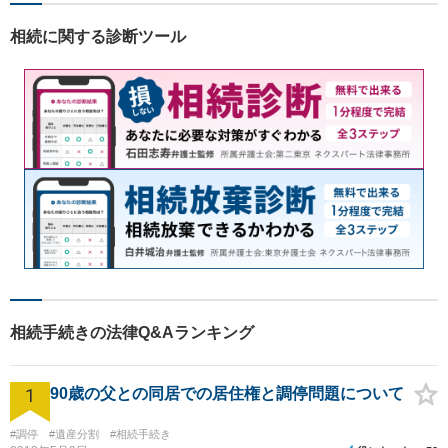
皆様にとって最善の解決を模
索します。まずはお気軽にご
相続に関する診断ツール
相談ください。
相続手続きの法律Q&Aランキング
1
90歳の父との同居での居住権と調停問題について
#調停
#遺産分割
#相続手続き