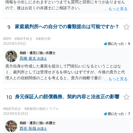
情報を小出しにされますといつまでも質問と回答にキリがありません
ので、後はお近くの弁護士にご相談下さい。
9
家庭裁判所への自分での書類提出は可能ですか？
#調停
#相続手続き
#遺産分割
2025年5月8日
役にたった
5
相続・遺言に強い弁護士
髙橋 俊太
弁護士
貴方自身が作成した書面を提出して門前払いになるということはな
く、裁判所としては受理せざるを得ないはずですが、今後の貴方と代
理人との信頼関係のことを考えると、貴方の独断で書面を提出したり
裁判所に電話したりするのはお勧めしにくいところです。 現在の弁護
士が主張書面の提出を渋っているようですが、弁護士として提出の実
益がないと考えている可能性もあると思いますので、そのあたりも含
10
身元保証人の賠償義務、契約内容と法改正の影響
めて、弁護士見解を確認等するためによく打ち合わせた方がよいと思
います。単に面倒臭いということで書面提出をしないということであ
#相続手続き
#家族間の相続トラブル
れば、当該弁護士との委任関係を修了した上で、貴方のほうで書面提
2023年9月26日
役にたった
7
出することを検討なさった方がよいでしょう。
相続・遺言に強い弁護士
西谷 拓哉
弁護士