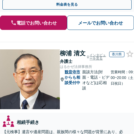
遺言書など幅広いご相談に対応【オンライン面談OK】
料金表を見る
電話でお問い合わせ
メールでお問い合わせ
柳浦 清文
香川県
インタビュ
ーを見る
弁護士
はるかぜ法律事務所
観音寺市
面談方法(対
営業時間：09:
からも相
面・電話・ビデ
00~20:00（土
談受付中
オなど)は応相
日祝日）
談
相続手続き
【元検事】遺言や遺産問題は、親族間の様々な問題が背景にあり、必