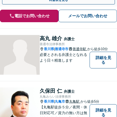
電話でお問い合わせ
メールでお問い合わせ
高丸 雄介
弁護士
善通寺法律事務所
香川県
善通寺市
善通寺駅
から徒歩10分
|
必要とされる弁護士となれる
詳細を見
よう日々精進します
る
久保田 仁
弁護士
丸亀みらい法律事務所
香川県
丸亀市
丸亀駅
から徒歩5分
|
【丸亀駅徒歩５分／夜間・休
詳細を見
日対応可／資力の無い方は無
る