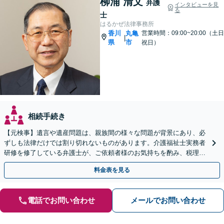
柳浦 清文
弁護
インタビューを見
る
士
はるかぜ法律事務所
香川
丸亀
営業時間：09:00~20:00（土日
|
県
市
祝日）
相続手続き
【元検事】遺言や遺産問題は、親族間の様々な問題が背景にあり、必
ずしも法律だけでは割り切れないものがあります。介護福祉士実務者
研修を修了している弁護士が、ご依頼者様のお気持ちを酌み、税理士
など他士業とも密接に連携しながら丁寧に対応いたします。
料金表を見る
電話でお問い合わせ
メールでお問い合わせ