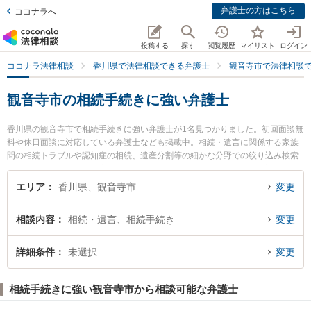
弁護士の方はこちら
ココナラへ
投稿する
探す
閲覧履歴
マイリスト
ログイン
ココナラ法律相談
香川県で法律相談できる弁護士
観音寺市で法律相談
観音寺市の相続手続きに強い弁護士
香川県の観音寺市で相続手続きに強い弁護士が1名見つかりました。初回面談無
料や休日面談に対応している弁護士なども掲載中。相続・遺言に関係する家族
間の相続トラブルや認知症の相続、遺産分割等の細かな分野での絞り込み検索
もでき便利です。特に観音寺いぶき法律事務所の鼻岡 智樹弁護士のプロフィー
ル情報や弁護士費用、強みなどが注目されています。『観音寺市で土日や夜間
エリア
香川県、観音寺市
変更
に発生した相続手続きのトラブルを今すぐに弁護士に相談したい』『相続手続
きのトラブル解決の実績豊富な近くの弁護士を検索したい』『初回相談無料で
相談内容
相続・遺言、相続手続き
変更
相続手続きを法律相談できる観音寺市内の弁護士に相談予約したい』などでお
困りの相談者さんにおすすめです。
詳細条件
未選択
変更
相続手続きに強い観音寺市から相談可能な弁護士