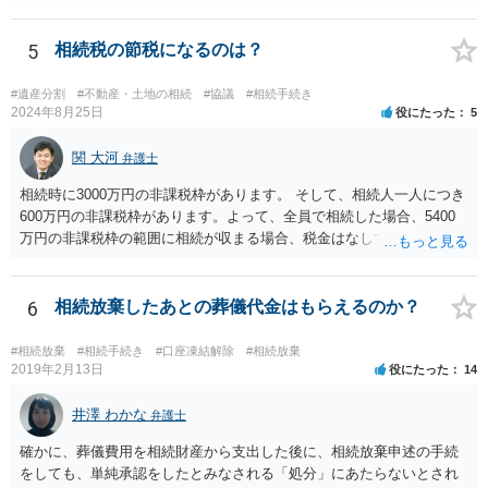
期間を伸長することができます。 その間に、財産の状況を調査して、
放棄するかどうか決めることができます。 銀行やサラ金が数年も放置
することはありませんので、数年後に借金が発見される可能性はほぼ
5
相続税の節税になるのは？
ありません。 なお、私が扱った相続放棄を検討していた案件で、期間
伸長して調査したところ、サラ金に対する過払金など相当な財産が見
#遺産分割
#不動産・土地の相続
#協議
#相続手続き
つかったため相続したという事例がありました。
2024年8月25日
役にたった
5
関 大河
弁護士
相続時に3000万円の非課税枠があります。 そして、相続人一人につき
600万円の非課税枠があります。よって、全員で相続した場合、5400
万円の非課税枠の範囲に相続が収まる場合、税金はなしです。 一人が
相続放棄すると、600万円の枠が一つ減ります。よって、4800万円の
範囲となります。 一般的には、全員で相続する方が税金はお得です。
また、全員で相続しても、話し合いの結果、親がすべて相続と決める
6
相続放棄したあとの葬儀代金はもらえるのか？
こともできます。この場合でも相続の非課税枠は、全員で相続した540
0万円分使えます。 父が亡くなり、母が全部相続すると、母から三人
#相続放棄
#相続手続き
#口座凍結解除
#相続放棄
で相続する際は、4800万円が非課税枠となります。 そうすると、母が
2019年2月13日
役にたった
14
亡くなってから相続すると、両親のどちらかが亡くなってから相続す
るより非課税の枠が減少します。 計画的に相続をするのがおすすめと
井澤 わかな
弁護士
いうことになります。これ以外にも気をつける点はあるかもしれませ
確かに、葬儀費用を相続財産から支出した後に、相続放棄申述の手続
んので、一度相談して想定するのがおすすめと思います。
をしても、単純承認をしたとみなされる「処分」にあたらないとされ