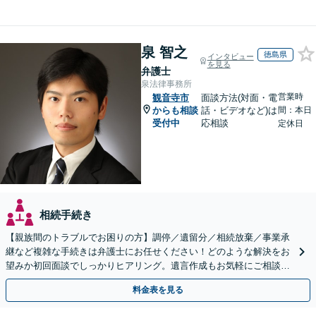
泉 智之
徳島県
インタビュー
を見る
弁護士
泉法律事務所
営業時
観音寺市
面談方法(対面・電
からも相談
話・ビデオなど)は
間：本日
受付中
応相談
定休日
相続手続き
【親族間のトラブルでお困りの方】調停／遺留分／相続放棄／事業承
継など複雑な手続きは弁護士にお任せください！どのような解決をお
望みか初回面談でしっかりヒアリング。遺言作成もお気軽にご相談く
ださい。
料金表を見る