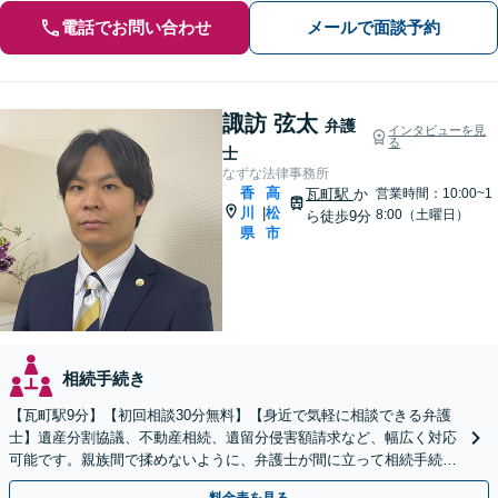
電話でお問い合わせ
メールで面談予約
諏訪 弦太
弁護
インタビューを見
る
士
なずな法律事務所
香
高
瓦町駅
か
営業時間：10:00~1
川
松
|
8:00（土曜日）
ら徒歩9分
県
市
相続手続き
【瓦町駅9分】【初回相談30分無料】【身近で気軽に相談できる弁護
士】遺産分割協議、不動産相続、遺留分侵害額請求など、幅広く対応
可能です。親族間で揉めないように、弁護士が間に立って相続手続き
をサポートします。【電話相談可】【休日・夜間対応】
料金表を見る