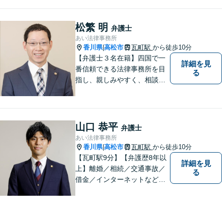
はお問い合わせください。
松繁 明
弁護士
あい法律事務所
香川県
高松市
瓦町駅
から徒歩10分
|
【弁護士３名在籍】四国で一
詳細を見
番信頼できる法律事務所を目
る
指し、親しみやすく、相談し
やすい環境を整えておりま
す。お気軽にご相談くださ
い。
山口 恭平
弁護士
あい法律事務所
香川県
高松市
瓦町駅
から徒歩10分
|
【瓦町駅9分】【弁護歴8年以
詳細を見
上】離婚／相続／交通事故／
る
借金／インターネットなど幅
広い分野に対応可能です！依
頼者様の抱えるお気持ちや状
況をしっかり把握した上で、