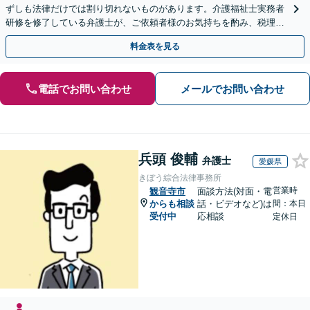
ずしも法律だけでは割り切れないものがあります。介護福祉士実務者
研修を修了している弁護士が、ご依頼者様のお気持ちを酌み、税理士
など他士業とも密接に連携しながら丁寧に対応いたします。
料金表を見る
電話でお問い合わせ
メールでお問い合わせ
兵頭 俊輔
弁護士
愛媛県
きぼう綜合法律事務所
営業時
観音寺市
面談方法(対面・電
からも相談
話・ビデオなど)は
間：本日
受付中
応相談
定休日