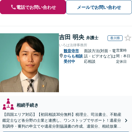
電話でお問い合わせ
メールでお問い合わせ
吉田 明央
弁護士
香川県
いろは法律事務所
営業時
観音寺市
面談方法(対面・電
からも相談
話・ビデオなど)は
間：本日
受付中
応相談
定休日
相続手続き
【四国エリア対応】【初回相談30分無料】税理士、司法書士、不動産
鑑定士など各分野の士業と連携し、ワンストップでサポート！遺産分
割調停・審判の申立てや遺産分割協議書の作成、遺留分、相続放棄、