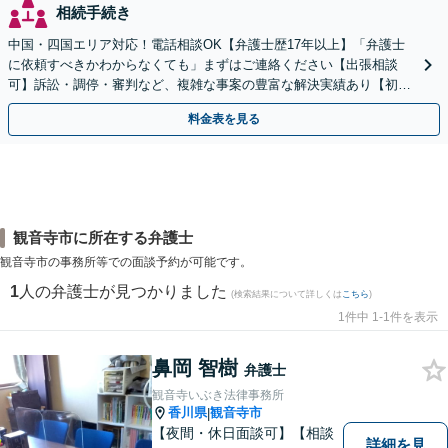
相続手続き
中国・四国エリア対応！電話相談OK【弁護士歴17年以上】「弁護士
に依頼すべきかわからなくても」まずはご連絡ください【出張相談
可】訴訟・調停・審判など、複雑な事案の豊富な解決実績あり【初回
相談無料】初回面談のみで解決できるケースもあります
料金表を見る
観音寺市に所在する弁護士
観音寺市の事務所等での面談予約が可能です。
1
人の弁護士が見つかりました
(検索結果について詳しくは
こちら
)
1件中 1-1件を表示
鼻岡 智樹
弁護士
観音寺いぶき法律事務所
香川県
観音寺市
|
【夜間・休日面談可】【相談
詳細を見