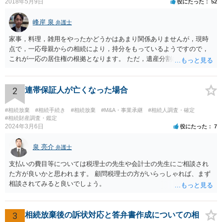
2018年5月9日
役にたった
52
峰岸 泉
弁護士
家事，料理，雑用をやったかどうかはあまり関係ありませんが，現時
点で，一応母親からの相続により，持分をもっているようですので，
これが一応の居住権の根拠となります。 ただ，遺産分割により，母の
持分を父親が取得した場合，住み続けるのは難しいかも知れません。
2
連帯保証人が亡くなった場合
#相続放棄
#相続手続き
#相続放棄
#M&A・事業承継
#相続人調査・確定
#相続財産調査・鑑定
2024年3月6日
役にたった
7
泉 亮介
弁護士
支払いの費目等については税理士の先生や会計士の先生にご相談され
た方が良いかと思われます。 顧問税理士の方がいらっしゃれば、まず
相談されてみると良いでしょう。
3
相続放棄後の訴状対応と答弁書作成についての相