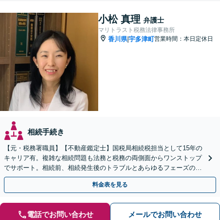
小松 真理
弁護士
マリトラスト税務法律事務所
香川県
宇多津町
営業時間：本日定休日
|
相続手続き
【元・税務署職員】【不動産鑑定士】国税局相続税担当として15年の
キャリア有。複雑な相続問題も法務と税務の両側面からワンストップ
でサポート。相続前、相続発生後のトラブルとあらゆるフェーズのご
相談に対応します【駐車場あり】【電話・Web相談可】
料金表を見る
電話でお問い合わせ
メールでお問い合わせ