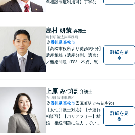
料相談制度利用可】丁寧な対
応を心がけております。お気
軽にご相談ください。（相談
は事前に御予約願います）
島村 研策
弁護士
島村研策法律事務所
香川県
高松市
|
【高松市役所より徒歩約5分】
詳細を見
遺産相続（遺産分割、遺言）
る
／離婚問題（DV・不貞、慰謝
料、財産分与）／不動産／刑
事弁護など取扱い。満足度の
高いリーガルサービスをご提
供します。
上原 みづほ
弁護士
みづほ法律事務所
香川県
高松市
瓦町駅
から徒歩9分
|
【女性弁護士対応】【子連れ
詳細を見
相談可】【バリアフリー】離
る
婚・相続問題に注力していま
す。女性弁護士をお探しの方