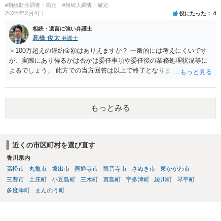
#相続財産調査・鑑定
#相続人調査・確定
2025年2月4日
役にたった
4
相続・遺言に強い弁護士
髙橋 俊太
弁護士
＞100万超えの違約金額はありえますか？ 一般的には考えにくいです
が、実際にあり得るかは否かは委任事項や委任後の業務処理状況等に
よるでしょう。 此方での当方回答は以上で終了となりますが、参考に
なりましたら幸いです。
もっとみる
近くの市区町村を選び直す
香川県内
高松市
丸亀市
坂出市
善通寺市
観音寺市
さぬき市
東かがわ市
三豊市
土庄町
小豆島町
三木町
直島町
宇多津町
綾川町
琴平町
多度津町
まんのう町