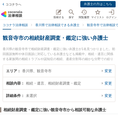
弁護士の方はこちら
ココナラへ
投稿する
探す
閲覧履歴
マイリスト
ログイン
ココナラ法律相談
香川県で法律相談できる弁護士
観音寺市で法律相談
観音寺市の相続財産調査・鑑定に強い弁護士
香川県の観音寺市で相続財産調査・鑑定に強い弁護士が1名見つかりました。初
回面談無料や休日面談に対応している弁護士なども掲載中。相続・遺言に関係
する家族間の相続トラブルや認知症の相続、遺産分割等の細かな分野での絞り
込み検索もでき便利です。特に観音寺いぶき法律事務所の鼻岡 智樹弁護士のプ
ロフィール情報や弁護士費用、強みなどが注目されています。『観音寺市で土
エリア
香川県、観音寺市
変更
日や夜間に発生した相続財産調査・鑑定のトラブルを今すぐに弁護士に相談し
たい』『相続財産調査・鑑定のトラブル解決の実績豊富な近くの弁護士を検索
相談内容
相続・遺言、相続財産調査・鑑定
変更
したい』『初回相談無料で相続財産調査・鑑定を法律相談できる観音寺市内の
弁護士に相談予約したい』などでお困りの相談者さんにおすすめです。
詳細条件
未選択
変更
相続財産調査・鑑定に強い観音寺市から相談可能な弁護士