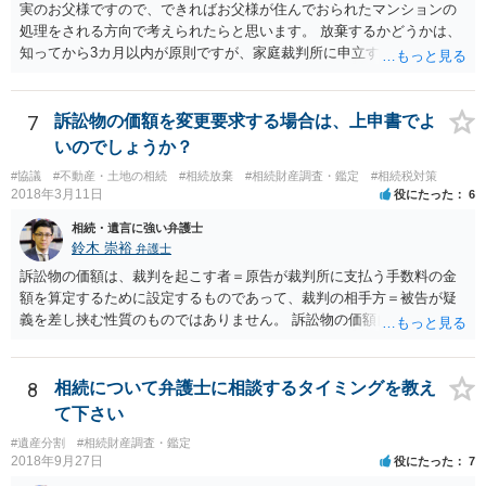
実のお父様ですので、できればお父様が住んでおられたマンションの
処理をされる方向で考えられたらと思います。 放棄するかどうかは、
知ってから3カ月以内が原則ですが、家庭裁判所に申立すれば3カ月の
期間を伸長することができます。 その間に、財産の状況を調査して、
放棄するかどうか決めることができます。 銀行やサラ金が数年も放置
することはありませんので、数年後に借金が発見される可能性はほぼ
7
訴訟物の価額を変更要求する場合は、上申書でよ
ありません。 なお、私が扱った相続放棄を検討していた案件で、期間
いのでしょうか？
伸長して調査したところ、サラ金に対する過払金など相当な財産が見
#協議
#不動産・土地の相続
#相続放棄
#相続財産調査・鑑定
#相続税対策
つかったため相続したという事例がありました。
2018年3月11日
役にたった
6
相続・遺言に強い弁護士
鈴木 崇裕
弁護士
訴訟物の価額は、裁判を起こす者＝原告が裁判所に支払う手数料の金
額を算定するために設定するものであって、裁判の相手方＝被告が疑
義を差し挟む性質のものではありません。 訴訟物の価額自体が裁判の
目的（審理の対象）となることもありませんので、上申書や証拠を出
したとしても、変更されることはありません。
8
相続について弁護士に相談するタイミングを教え
て下さい
#遺産分割
#相続財産調査・鑑定
2018年9月27日
役にたった
7