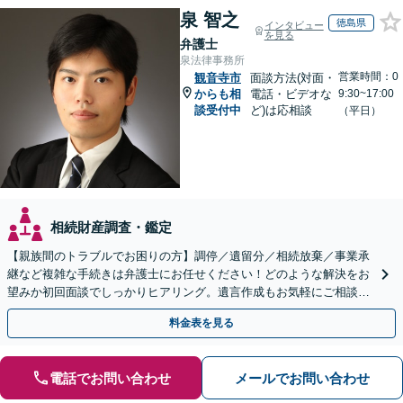
泉 智之
徳島県
インタビュー
を見る
弁護士
泉法律事務所
営業時間：0
観音寺市
面談方法(対面・
からも相
電話・ビデオな
9:30~17:00
談受付中
ど)は応相談
（平日）
相続財産調査・鑑定
【親族間のトラブルでお困りの方】調停／遺留分／相続放棄／事業承
継など複雑な手続きは弁護士にお任せください！どのような解決をお
望みか初回面談でしっかりヒアリング。遺言作成もお気軽にご相談く
ださい。
料金表を見る
電話でお問い合わせ
メールでお問い合わせ