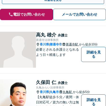
電話でお問い合わせ
メールでお問い合わせ
高丸 雄介
弁護士
善通寺法律事務所
香川県
善通寺市
善通寺駅
から徒歩10分
|
必要とされる弁護士となれる
詳細を見
よう日々精進します
る
久保田 仁
弁護士
丸亀みらい法律事務所
香川県
丸亀市
丸亀駅
から徒歩5分
|
【丸亀駅徒歩５分／夜間・休
詳細を見
日対応可／資力の無い方は無
る