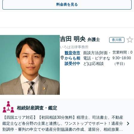
相談無料】初回面談のみで解決できるケースもあります
料金表を見る
吉田 明央
弁護士
香川県
いろは法律事務所
営業時間：0
観音寺市
面談方法(対面・
からも相
電話・ビデオな
9:30~18:00
談受付中
ど)は応相談
（平日）
相続財産調査・鑑定
【四国エリア対応】【初回相談30分無料】税理士、司法書士、不動産
鑑定士など各分野の士業と連携し、ワンストップでサポート！遺産分
割調停・審判の申立てや遺産分割協議書の作成、遺留分、相続放棄、