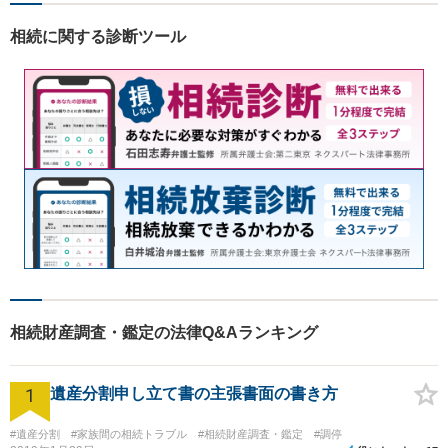
皆様にとって最善の解決を模
索します。まずはお気軽にご
相続に関する診断ツール
相談ください。
相続財産調査・鑑定の法律Q&Aランキング
1
遺産分割申し立て書の主張書面の書き方
#遺産分割
#家族間の相続トラブル
#相続財産調査・鑑定
#調停