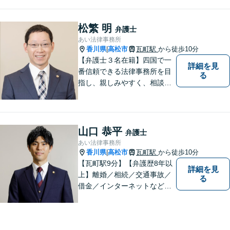
はお問い合わせください。
松繁 明
弁護士
あい法律事務所
香川県
高松市
瓦町駅
から徒歩10分
|
【弁護士３名在籍】四国で一
詳細を見
番信頼できる法律事務所を目
る
指し、親しみやすく、相談し
やすい環境を整えておりま
す。お気軽にご相談くださ
い。
山口 恭平
弁護士
あい法律事務所
香川県
高松市
瓦町駅
から徒歩10分
|
【瓦町駅9分】【弁護歴8年以
詳細を見
上】離婚／相続／交通事故／
る
借金／インターネットなど幅
広い分野に対応可能です！依
頼者様の抱えるお気持ちや状
況をしっかり把握した上で、