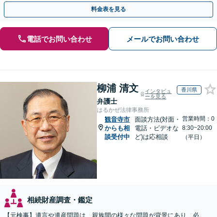
遺言書など幅広いご相談に対応【オンライン面談OK】
料金表を見る
電話でお問い合わせ
メールでお問い合わせ
柳浦 清文
香川県
インタビュ
ーを見る
弁護士
はるかぜ法律事務所
営業時間：0
観音寺市
面談方法(対面・
からも相
電話・ビデオな
8:30~20:00
談受付中
ど)は応相談
（平日）
相続財産調査・鑑定
【元検事】遺言や遺産問題は、親族間の様々な問題が背景にあり、必