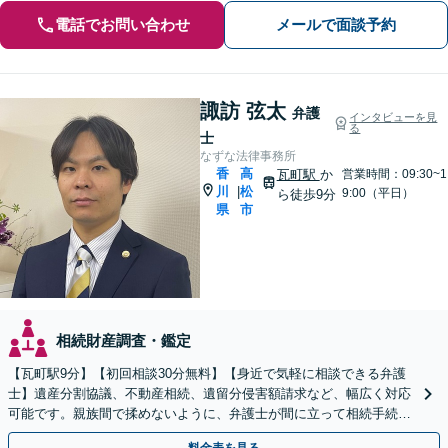
電話でお問い合わせ
メールで面談予約
諏訪 弦太
弁護
インタビューを見
る
士
なずな法律事務所
香
高
瓦町駅
か
営業時間：09:30~1
川
松
|
9:00（平日）
ら徒歩9分
県
市
相続財産調査・鑑定
【瓦町駅9分】【初回相談30分無料】【身近で気軽に相談できる弁護
士】遺産分割協議、不動産相続、遺留分侵害額請求など、幅広く対応
可能です。親族間で揉めないように、弁護士が間に立って相続手続き
をサポートします。【電話相談可】【休日・夜間対応】
料金表を見る