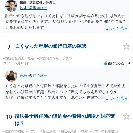
相続・遺言に強い弁護士
鈴木 崇裕
弁護士
話合いの余地がないようであれば，遺産分割を進めるためには法的手
続を採る必要があります。 やはり，弁護士への相談を早期になさるこ
とをお勧めいたします。
9
亡くなった母親の銀行口座の確認
#相続財産調査・鑑定
#家族間の相続トラブル
2025年6月18日
役にたった
4
高島 秀行
弁護士
亡くなった母親の銀行口座の確認をしたいのですが弁護士名で紹介状
をおくれば口座の有無、残高について教えてもらえるでしょうか。
弁護士に依頼することもできますが、あなたが戸籍でお母さんの相続
人であり、相続人本人であることなどを証明すれば、口座の有無や残
高は教えてくれると思います。 自分ではよくわからないということ
であれば、弁護士に相談し依頼されたら良いと思います。
10
司法書士解任時の違約金や費用の相場と対応策
は？
#家族間の相続トラブル
#相続放棄
#相続手続き
#相続トラブルの代理交渉