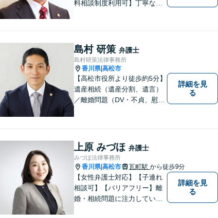
料相談制度利用可】丁寧な対
応を心がけております。お気
軽にご相談ください。（相談
は事前に御予約願います）
島村 研策
弁護士
島村研策法律事務所
香川県
高松市
|
【高松市役所より徒歩約5分】
詳細を見
遺産相続（遺産分割、遺言）
る
／離婚問題（DV・不貞、慰謝
料、財産分与）／不動産／刑
事弁護など取扱い。満足度の
高いリーガルサービスをご提
供します。
上原 みづほ
弁護士
みづほ法律事務所
香川県
高松市
瓦町駅
から徒歩9分
|
【女性弁護士対応】【子連れ
詳細を見
相談可】【バリアフリー】離
る
婚・相続問題に注力していま
す。女性弁護士をお探しの方