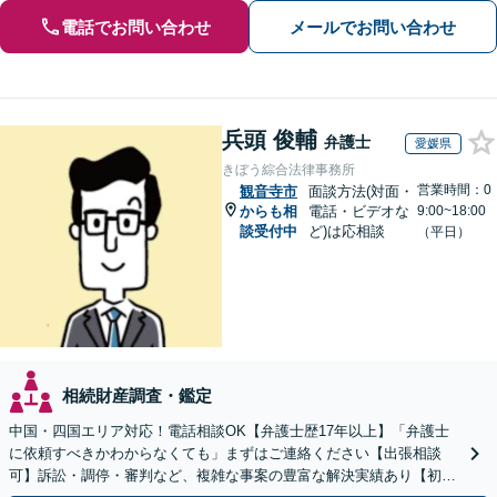
電話でお問い合わせ
メールでお問い合わせ
兵頭 俊輔
弁護士
愛媛県
きぼう綜合法律事務所
営業時間：0
観音寺市
面談方法(対面・
からも相
電話・ビデオな
9:00~18:00
談受付中
ど)は応相談
（平日）
相続財産調査・鑑定
中国・四国エリア対応！電話相談OK【弁護士歴17年以上】「弁護士
に依頼すべきかわからなくても」まずはご連絡ください【出張相談
可】訴訟・調停・審判など、複雑な事案の豊富な解決実績あり【初回