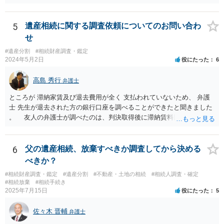
であれば 弁護士に依頼してもよいと思います。
5
遺産相続に関する調査依頼についてのお問い合わ
せ
#遺産分割
#相続財産調査・鑑定
2024年5月2日
役にたった
6
高島 秀行
弁護士
ところが 滞納家賃及び退去費用が全く 支払われていないため、 弁護
士 先生が退去された方の銀行口座を調べることができたと聞きました
。 友人の弁護士が調べたのは、判決取得後に滞納賃料回収のため
に、預金の有無及び残高の開示を求めたもので 判決を取るために、
預金の入出金履歴を調べたわけではありません。 残念ながら、事案
や目的も異なりますし、開示の内容も異なります。
6
父の遺産相続、放棄すべきか調査してから決める
べきか？
#相続財産調査・鑑定
#遺産分割
#不動産・土地の相続
#相続人調査・確定
#相続放棄
#相続手続き
2025年7月15日
役にたった
5
佐々木 晋輔
弁護士