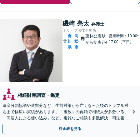
磯崎 亮太
弁護士
オリーブ法律事務所
香
高
栗林公園駅
営業時間：10:00~
川
松
|
17:00（平日）
から徒歩7分
県
市
相続財産調査・鑑定
遺産分割協議や遺留分など、生前対策から亡くなった後のトラブル対
応まで幅広い実績があります。「複数回の再婚で相続人が多数いる」
「同居人による使い込み」など、複雑なご相談も多数解決！司法書
士、税理士などと連携可【駐車場あり】
料金表を見る