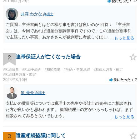
2019年1月29日
役にたった
17
井澤 わかな
弁護士
ご質問：主張書面とはどの様な事を書けば良いのか 回答： 「主張書
面」は、今回であれば遺産分割調停事件ですので、この遺産分割事件
で主張したい事実、あかささんが裁判所に考慮してほしいと思う、亡
くなった方・あかささん・お姉さん間の事情などを記入することにな
ります。 もし、主張したい事実や考慮してほしい事情に関連して
資料を持っているようであれば、主張書面とは別で提出できます。も
2
連帯保証人が亡くなった場合
し、お姉さんに見られたくないような資料がある場合、「非開示の希
望に関する申出書」と共に提出することも考えられます。 ご質問：書
#相続放棄
#相続手続き
#相続放棄
#M&A・事業承継
#相続人調査・確定
いた方が良い事と書かない方が良い事 回答： お姉さんが申立書の「申
#相続財産調査・鑑定
2024年3月6日
役にたった
7
立ての趣旨」のところに書いている遺産の分け方に対して意見があれ
ば、まずそれを書くとよいです。 次に「申立ての理由」のところに、
泉 亮介
なぜ調停を申し立てたのか(例えば、あかささんと話合いが出来ない／
弁護士
決裂した、など)や亡くなった方・あかささん・お姉さん間の事情やい
支払いの費目等については税理士の先生や会計士の先生にご相談され
きさつなどが書かれていると思うので、あかささんから見てそれは違
た方が良いかと思われます。 顧問税理士の方がいらっしゃれば、まず
うと感じるところは、どのように違うのか、など書くとよいです。 そ
相談されてみると良いでしょう。
の他、お姉さんの申立書には書かれていないけど、どのように遺産を
分けるかを決めるについてあかささんが重要だと考える事情があれば
(例えば、○○のときにお姉さんは亡くなった方からお金を援助してもら
3
遺産相続協議に関して
った等)、それも書くとよいです。 書かない方が良いと思うことは、遺