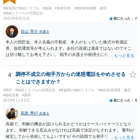
産分割に関係ない(と思われる)いきさつを沢山盛り込むことだと考えま
#家族間の相続トラブル
#協議
#遺産分割
#相続財産調査・鑑定
す(あくまで遺産分割に関係することに留める方が、裁判所や調停委員
#相続トラブルの代理交渉
の方に事情を理解してもらいやすいと思います)。
2022年6月21日
役にたった
7
佐山 亮介
弁護士
本人の預貯金、本人名義の不動産、本人がもっていた株式や有価証
券、仮想通貨等が考えられます。会社の資産は遺産ではないのでそこ
は切り離してお考え下さい。 相手の弁護士や税理士に頼んでも守秘義
務を理由に断られる可能性が高いです。 資料は調停を起こしてから任
意に開示を求め、応じなければ「調査嘱託」という手続きを使って銀
行等に照会をかけることになるでしょう。 不動産は、相続登記が済ん
4
調停不成立の相手方からの迷惑電話をやめさせる
でいなければ市役所ないし区役所に、お子様と義父様のつながりがわ
ことはできますか？
かる戸籍一式を揃えてもちこみ、「名寄せ」という手続きをすると、
#調停
#相続トラブルの代理交渉
#家族間の相続トラブル
#相続財産調査・鑑定
分かると思います。遺産分割協議書の偽造等により既に相続登記され
#相続放棄
#調停
てしまっている場合は、住所などに当たりをつけて登記名義を調べて
2018年11月2日
役にたった
9
探すことになるでしょう。 代理人弁護士を立てられるのはおすすめで
すが、現代では、各々が自由に価格設定をしていますので、特に相場
高島 秀行
弁護士
はお示しできません。ただし、かつて日本弁護士連合会が設けていた
報酬基準を踏まえて価格設定している弁護士は一定数いると思います
高裁で、和解の機会が設けられるかどうかはケースバイケースとなり
ので、それが一応の目安となるでしょう。
ます。 和解できる見込みがなければ高裁で決定がなされます。 審判が
確定してから依頼してもよいですが 今の段階でも相手方の連絡が迷惑