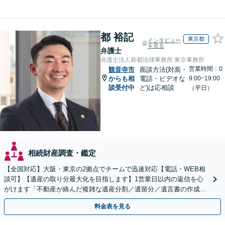
都 裕記
東京都
インタビュー
を見る
弁護士
弁護士法人新都法律事務所 東京事務所
営業時間：0
観音寺市
面談方法(対面・
からも相
電話・ビデオな
9:00~19:00
談受付中
ど)は応相談
（平日）
相続財産調査・鑑定
【全国対応】大阪・東京の2拠点でチームで迅速対応【電話・WEB相
談可】【遺産の取り分最大化を目指します】1営業日以内の返信を心
がけます「不動産が絡んだ複雑な遺産分割／遺留分／遺言書の作成・
執行／事業承継など、お任せください」【休日相談あり】
料金表を見る