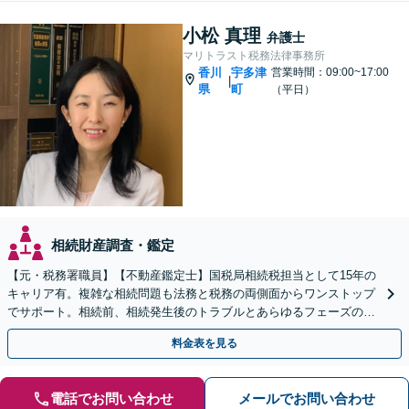
小松 真理
弁護士
マリトラスト税務法律事務所
香川
宇多津
営業時間：09:00~17:00
|
県
町
（平日）
相続財産調査・鑑定
【元・税務署職員】【不動産鑑定士】国税局相続税担当として15年の
キャリア有。複雑な相続問題も法務と税務の両側面からワンストップ
でサポート。相続前、相続発生後のトラブルとあらゆるフェーズのご
相談に対応します【駐車場あり】【電話・Web相談可】
料金表を見る
電話でお問い合わせ
メールでお問い合わせ