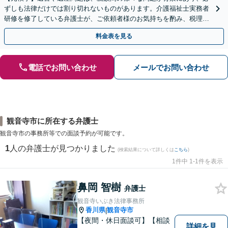
ずしも法律だけでは割り切れないものがあります。介護福祉士実務者
研修を修了している弁護士が、ご依頼者様のお気持ちを酌み、税理士
など他士業とも密接に連携しながら丁寧に対応いたします。
料金表を見る
電話でお問い合わせ
メールでお問い合わせ
観音寺市に所在する弁護士
観音寺市の事務所等での面談予約が可能です。
1
人の弁護士が見つかりました
(検索結果について詳しくは
こちら
)
1件中 1-1件を表示
鼻岡 智樹
弁護士
観音寺いぶき法律事務所
香川県
観音寺市
|
【夜間・休日面談可】【相談
詳細を見