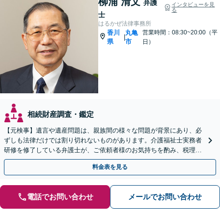
柳浦 清文
弁護
インタビューを見
る
士
はるかぜ法律事務所
香川
丸亀
営業時間：08:30~20:00（平
|
県
市
日）
相続財産調査・鑑定
【元検事】遺言や遺産問題は、親族間の様々な問題が背景にあり、必
ずしも法律だけでは割り切れないものがあります。介護福祉士実務者
研修を修了している弁護士が、ご依頼者様のお気持ちを酌み、税理士
など他士業とも密接に連携しながら丁寧に対応いたします。
料金表を見る
電話でお問い合わせ
メールでお問い合わせ