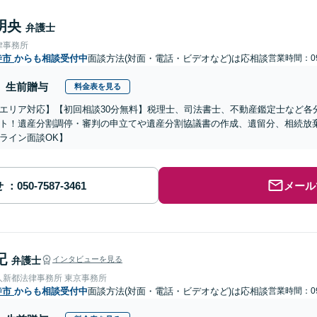
明央
弁護士
律事務所
寺市
からも相談受付中
面談方法(対面・電話・ビデオなど)は応相談
営業時間：09
生前贈与
料金表を見る
エリア対応】【初回相談30分無料】税理士、司法書士、不動産鑑定士など各
ト！遺産分割調停・審判の申立てや遺産分割協議書の作成、遺留分、相続放
ライン面談OK】
せ
メール
記
弁護士
インタビューを見る
人新都法律事務所 東京事務所
寺市
からも相談受付中
面談方法(対面・電話・ビデオなど)は応相談
営業時間：09