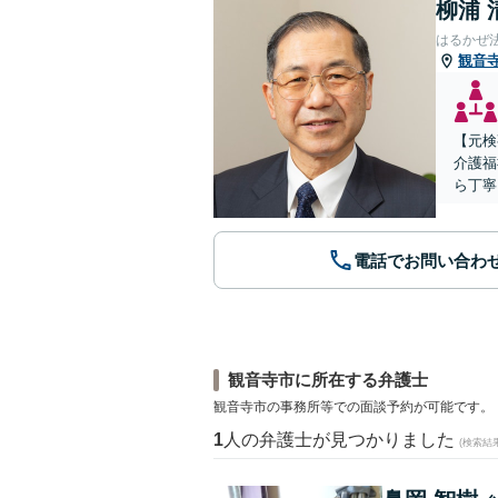
柳浦 
はるかぜ
観音
【元検
介護福
ら丁寧
電話でお問い合わ
観音寺市に所在する弁護士
観音寺市の事務所等での面談予約が可能です。
1
人の弁護士が見つかりました
(検索結