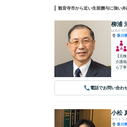
観音寺市から近い生前贈与に強い弁
柳浦 
はるかぜ
香川
【元検
介護福
ら丁寧
電話でお問い合わ
小松 
マリトラ
香川