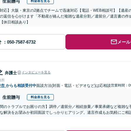
生前贈与
料金表を見る
対応】大阪・東京の2拠点でチームで迅速対応【電話・WEB相談可】【遺産
の返信を心がけます「不動産が絡んだ複雑な遺産分割／遺留分／遺言書の作
【休日相談あり】
せ
メール
之
弁護士
インタビューを見る
務所
寺市
からも相談受付中
面談方法(対面・電話・ビデオなど)は応相談
営業時間：09
生前贈与
料金表を見る
間のトラブルでお困りの方】調停／遺留分／相続放棄／事業承継など複雑な
な解決をお望みか初回面談でしっかりヒアリング。遺言作成もお気軽にご相