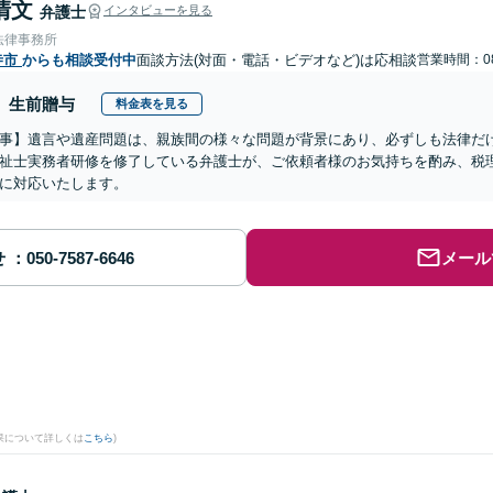
清文
弁護士
インタビューを見る
法律事務所
寺市
からも相談受付中
面談方法(対面・電話・ビデオなど)は応相談
営業時間：08
生前贈与
料金表を見る
事】遺言や遺産問題は、親族間の様々な問題が背景にあり、必ずしも法律だ
祉士実務者研修を修了している弁護士が、ご依頼者様のお気持ちを酌み、税
に対応いたします。
せ
メール
果について詳しくは
こちら
)