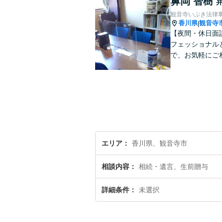
鼻岡 智樹
観音寺いぶき法律
香川県
観音寺
|
【夜間・休日面
フェッショナル
で、お気軽にご
エリア
香川県、観音寺市
相談内容
相続・遺言、生前贈与
詳細条件
未選択