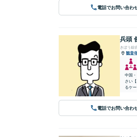
電話でお問い合わ
兵頭 
きぼう綜
観音
中国・
さい【
るケー
電話でお問い合わ