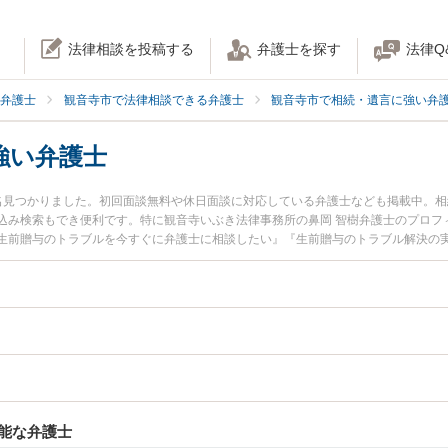
法律相談を投稿する
弁護士を探す
法律Q
弁護士
観音寺市で法律相談できる弁護士
観音寺市で相続・遺言に強い弁
強い弁護士
名見つかりました。初回面談無料や休日面談に対応している弁護士なども掲載中。
込み検索もでき便利です。特に観音寺いぶき法律事務所の鼻岡 智樹弁護士のプロフ
生前贈与のトラブルを今すぐに弁護士に相談したい』『生前贈与のトラブル解決の
の弁護士に相談予約したい』などでお困りの相談者さんにおすすめです。
能な弁護士