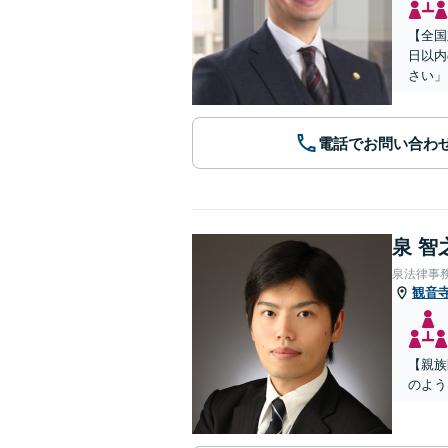
【全国
日以内
さい」
電話でお問い合わ
泉 智
泉法律事
観音
【親族
のよう