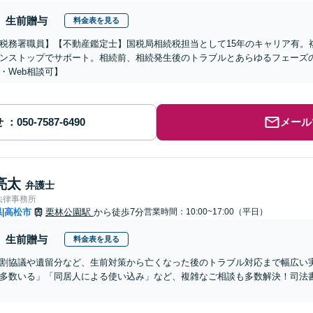
生前贈与
料金表を見る
税務署職員】【不動産鑑定士】国税局相続税担当として15年のキャリア有。
ンストップでサポート。相続前、相続発生後のトラブルとあらゆるフェーズ
・Web相談可】
せ
メール
亮太
弁護士
法律事務所
県
高松市
栗林公園駅
から徒歩7分
営業時間：10:00~17:00（平日）
|
生前贈与
料金表を見る
割協議や遺留分など、生前対策から亡くなった後のトラブル対応まで幅広い
多数いる」「同居人による使い込み」など、複雑なご相談も多数解決！司法