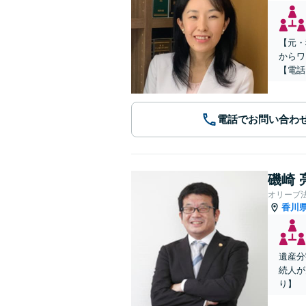
【元・
からワ
【電話
電話でお問い合わ
磯崎 
オリーブ
香川
遺産分
続人が
り】