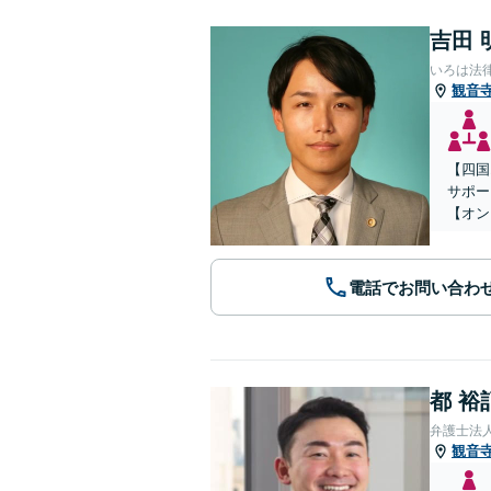
吉田 
いろは法
観音
【四国
サポー
【オン
電話でお問い合わ
都 裕
弁護士法
観音