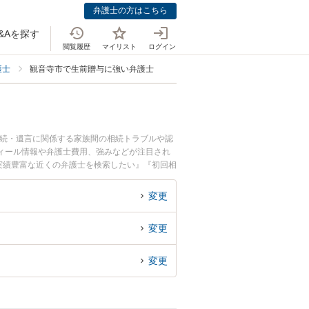
弁護士の方はこちら
&Aを探す
閲覧履歴
マイリスト
ログイン
護士
観音寺市で生前贈与に強い弁護士
相続・遺言に関係する家族間の相続トラブルや認
ィール情報や弁護士費用、強みなどが注目され
実績豊富な近くの弁護士を検索したい』『初回相
変更
変更
変更