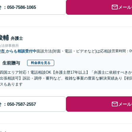
せ
メール
俊輔
弁護士
合法律事務所
寺市
からも相談受付中
面談方法(対面・電話・ビデオなど)は応相談
営業時間：09
生前贈与
料金表を見る
四国エリア対応！電話相談OK【弁護士歴17年以上】「弁護士に依頼すべき
出張相談可】訴訟・調停・審判など、複雑な事案の豊富な解決実績あり【初
スもあります
せ
メール