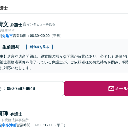
護士
清文
弁護士
インタビューを見る
法律事務所
県
丸亀市
営業時間：08:30~20:00（平日）
|
生前贈与
料金表を見る
事】遺言や遺産問題は、親族間の様々な問題が背景にあり、必ずしも法律だ
祉士実務者研修を修了している弁護士が、ご依頼者様のお気持ちを酌み、税
に対応いたします。
せ
メール
真理
弁護士
スト税務法律事務所
県
宇多津町
営業時間：09:00~17:00（平日）
|