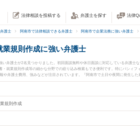
法律相談を投稿する
弁護士を探す
法律Q
弁護士
阿南市で法律相談できる弁護士
阿南市で企業法務に強い弁護士
就業規則作成に強い弁護士
強い弁護士が2名見つかりました。初回面談無料や休日面談に対応している弁護士
書・就業規則作成等の細かな分野での絞り込み検索もでき便利です。特にパシィフィ
情報や弁護士費用、強みなどが注目されています。『阿南市で土日や夜間に発生した
則作成のトラブル解決の実績豊富な近くの弁護士を検索したい』『初回相談無料で
の相談者さんにおすすめです。
業規則作成