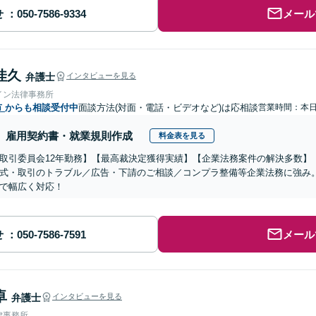
せ
メール
佳久
弁護士
インタビューを見る
イン法律事務所
市
からも相談受付中
面談方法(対面・電話・ビデオなど)は応相談
営業時間：本
雇用契約書・就業規則作成
料金表を見る
取引委員会12年勤務】【最高裁決定獲得実績】【企業法務案件の解決多数】
式・取引のトラブル／広告・下請のご相談／コンプラ整備等企業法務に強み
で幅広く対応！
せ
メール
卓
弁護士
インタビューを見る
律事務所