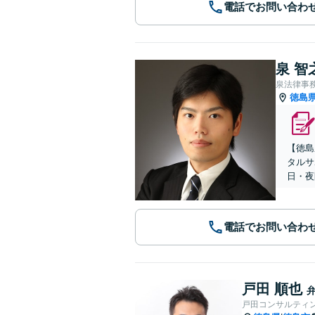
電話でお問い合わ
泉 智
泉法律事
徳島
【徳島
タルサ
日・夜
電話でお問い合わ
戸田 順也
戸田コンサルティ