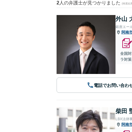
2
人の弁護士が見つかりました
(検索結
外山 
銀座エー
阿南
全国対
ラ対策
電話でお問い合わ
柴田 
LBX法律
阿南