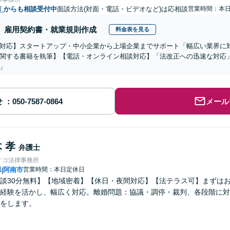
市
からも相談受付中
面談方法(対面・電話・ビデオなど)は応相談
営業時間：本
雇用契約書・就業規則作成
料金表を見る
対応】スタートアップ・中小企業から上場企業までサポート「幅広い業界に
関する書籍を執筆】【電話・オンライン相談対応】「法改正への迅速な対応
」
せ
メール
 孝
弁護士
ィコ法律事務所
県
阿南市
営業時間：本日定休日
|
談30分無料】【地域密着】【休日・夜間対応】【法テラス可】まずは
経験を活かし、幅広く対応。離婚問題：協議・調停・裁判、各段階に対
をします。