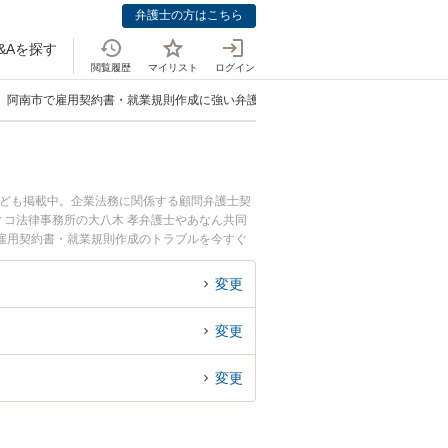
弁護士の方はこちら
&Aを探す
閲覧履歴
マイリスト
ログイン
阿南市で雇用契約書・就業規則作成に強い弁護士
なども掲載中。企業法務に関係する顧問弁護士契
コ法律事務所の大八木 孝弁護士やあなん共同
雇用契約書・就業規則作成のトラブルを今すぐ
雇用契約書・就業規則作成を法律相談できる阿南
変更
変更
変更