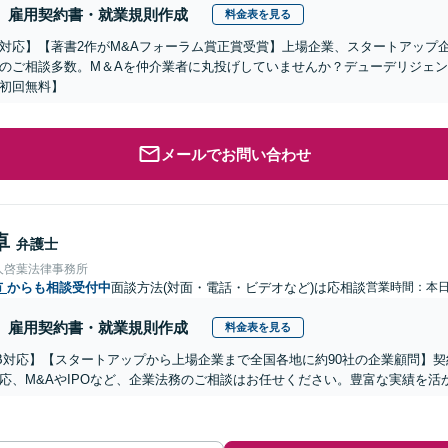
雇用契約書・就業規則作成
料金表を見る
対応】【著書2作がM&Aフォーラム賞正賞受賞】上場企業、スタートアップ
のご相談多数。M＆Aを仲介業者に丸投げしていませんか？デューデリジェ
初回無料】
メールでお問い合わせ
卓
弁護士
人啓葉法律事務所
市
からも相談受付中
面談方法(対面・電話・ビデオなど)は応相談
営業時間：本
雇用契約書・就業規則作成
料金表を見る
B対応】【スタートアップから上場企業まで全国各地に約90社の企業顧問】
応、M&AやIPOなど、企業法務のご相談はお任せください。豊富な実績を