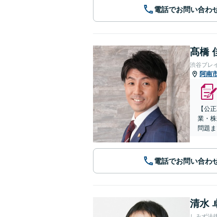
電話でお問い合わ
髙橋 
渋谷ブレ
阿南
【公正
業・株
問題ま
電話でお問い合わ
清水 
しみず法