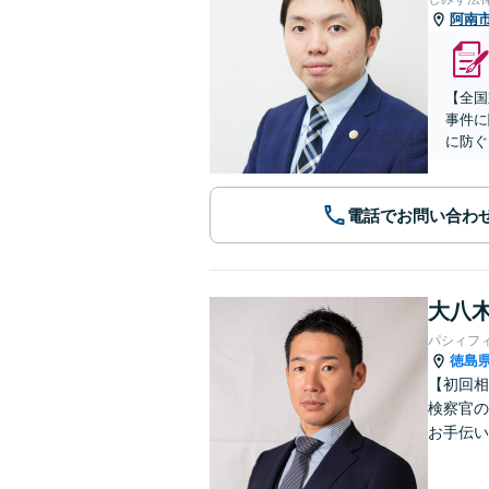
阿南
【全国
事件に
に防ぐ
電話でお問い合わ
大八木
パシィフ
徳島
【初回相
検察官の
お手伝い