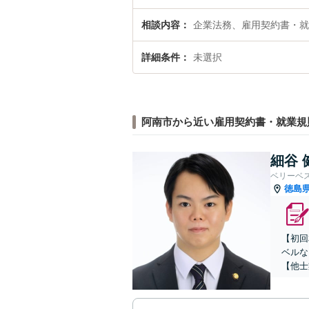
相談内容
企業法務、雇用契約書・就
詳細条件
未選択
阿南市から近い雇用契約書・就業規
細谷 
ベリーベ
徳島
【初回
ベルな
【他士