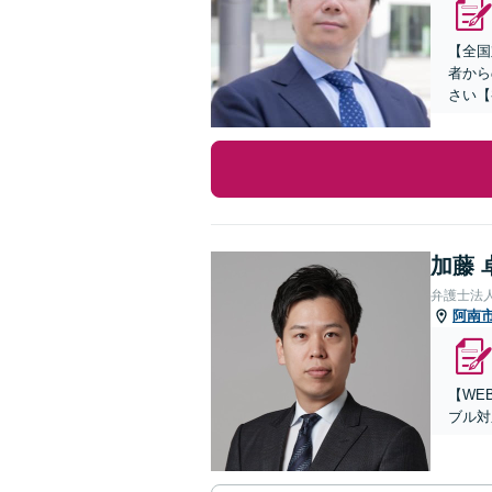
【全国
者から
さい【
加藤 
弁護士法
阿南
【WE
ブル対