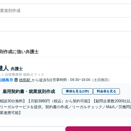
業規則作成
則作成に強い弁護士
健人
弁護士
スト法律事務所 徳島オフィス
県
徳島市
徳島駅
から徒歩5分
営業時間：09:30~18:00（土日祝日）
|
雇用契約書・就業規則作成
事例を見る(2件)
料金表を見る
相談30分無料】【月額3980円（税込）から契約可能】【顧問企業数2000
リーガルサービスを提供。契約書の作成／リーガルチェック／M&A／労働問
業連携可能】