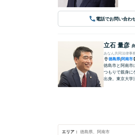
電話でお問い合わ
立石 量彦
あなん共同法律事
徳島県
阿南市
|
徳島市と阿南市
つもりで親身に
出身。東京大学
エリア
徳島県、阿南市