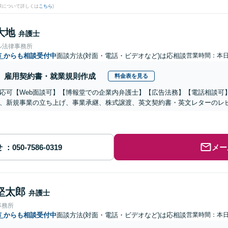
果について詳しくは
こちら
)
大地
弁護士
ル法律事務所
市
からも相談受付中
面談方法(対面・電話・ビデオなど)は応相談
営業時間：本
雇用契約書・就業規則作成
料金表を見る
応可【Web面談可】【博報堂での企業内弁護士】【広告法務】【電話相談可】Yo
、新規事業の立ち上げ、事業承継、株式譲渡、英文契約書・英文レターのレ
せ
メー
堅太郎
弁護士
事務所
市
からも相談受付中
面談方法(対面・電話・ビデオなど)は応相談
営業時間：本