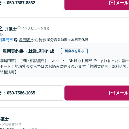
せ
メール
之
弁護士
インタビューを見る
務所
県
鳴門市
鳴門駅
から徒歩10分
営業時間：本日定休日
|
雇用契約書・就業規則作成
料金表を見る
県鳴門市】【初回相談無料】【Zoom・LINE対応】徳島で生まれ育った弁
ポート！地域社会ならではのお悩みに寄り添います「顧問契約可／燃料会社、
間相談可】
せ
メール
弁護士
ング法律事務所