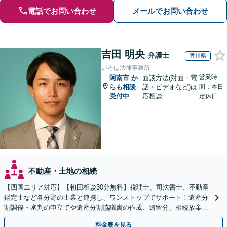
電話でお問い合わせ
メールでお問い合わせ
吉田 明央
弁護士
香川県
いろは法律事務所
営業時
阿南市
か
面談方法(対面・電
らも相談
話・ビデオなど)は
間：本日
受付中
応相談
定休日
不動産・土地の相続
【四国エリア対応】【初回相談30分無料】税理士、司法書士、不動産
鑑定士など各分野の士業と連携し、ワンストップでサポート！遺産分
割調停・審判の申立てや遺産分割協議書の作成、遺留分、相続放棄、
遺言書など幅広いご相談に対応【オンライン面談OK】
料金表を見る