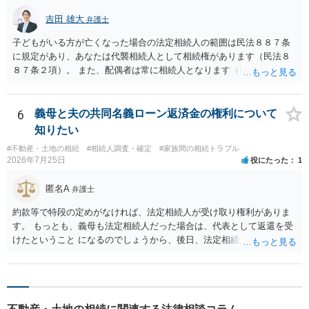
吉田 雄大
弁護士
子どもがいる方が亡くなった場合の法定相続人の範囲は民法８８７条
に規定があり、あなたは代襲相続人として相続権があります（民法８
８７条２項）。 また、配偶者は常に相続人となります（民法８９０
条）。 「祖父の子供３人」の方の配偶者がご健在であれば、その方に
も相続権があります。つまり、孫５人に加えて「おじ又はおば」にも
相続権がある可能性があります。
6
義母と夫の共同名義ローン返済金の権利について
知りたい
#不動産・土地の相続
#相続人調査・確定
#家族間の相続トラブル
2026年7月25日
役にたった
1
匿名A
弁護士
約款等で特段の定めがなければ、法定相続人が受け取り権利がありま
す。 もっとも、義母も法定相続人だった場合は、代表として返還を受
けたということ になるのでしょうから、後日、法定相続分に基づいて
精算を求めることは可能と思います。