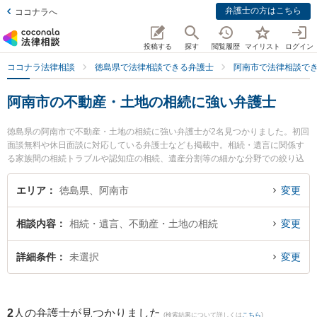
弁護士の方はこちら
ココナラへ
投稿する
探す
閲覧履歴
マイリスト
ログイン
ココナラ法律相談
徳島県で法律相談できる弁護士
阿南市で法律相談で
阿南市の不動産・土地の相続に強い弁護士
徳島県の阿南市で不動産・土地の相続に強い弁護士が2名見つかりました。初回
面談無料や休日面談に対応している弁護士なども掲載中。相続・遺言に関係す
る家族間の相続トラブルや認知症の相続、遺産分割等の細かな分野での絞り込
み検索もでき便利です。特にパシィフィコ法律事務所の大八木 孝弁護士やあな
ん共同法律事務所の立石 量彦弁護士のプロフィール情報や弁護士費用、強みな
エリア
徳島県、阿南市
変更
どが注目されています。『阿南市で土日や夜間に発生した不動産・土地の相続
のトラブルを今すぐに弁護士に相談したい』『不動産・土地の相続のトラブル
相談内容
相続・遺言、不動産・土地の相続
変更
解決の実績豊富な近くの弁護士を検索したい』『初回相談無料で不動産・土地
の相続を法律相談できる阿南市内の弁護士に相談予約したい』などでお困りの
相談者さんにおすすめです。
詳細条件
未選択
変更
2
人の弁護士が見つかりました
(検索結果について詳しくは
こちら
)