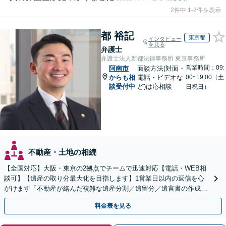
2件中 1-2件を表示
都 裕記
東京都
インタビュー
を見る
弁護士
弁護士法人新都法律事務所 東京事務所
営業時間：09:
阿南市
面談方法(対面・
からも相
電話・ビデオな
00~19:00（土
談受付中
ど)は応相談
日祝日）
不動産・土地の相続
【全国対応】大阪・東京の2拠点でチームで迅速対応【電話・WEB相
談可】【遺産の取り分最大化を目指します】1営業日以内の返信を心
がけます「不動産が絡んだ複雑な遺産分割／遺留分／遺言書の作成・
執行／事業承継など、お任せください」【休日相談あり】
料金表を見る