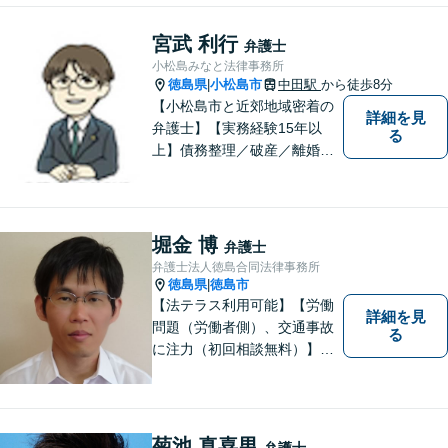
宮武 利行
弁護士
小松島みなと法律事務所
徳島県
小松島市
中田駅
から徒歩8分
|
【小松島市と近郊地域密着の
詳細を見
弁護士】【実務経験15年以
る
上】債務整理／破産／離婚／
相続／遺言／交通事故／刑事
など幅広く対応。小松島市、
徳島市、阿南市、勝浦町など
幅広くご相談を受付中。実務
堀金 博
弁護士
経験15年以上の弁護士が誠
弁護士法人徳島合同法律事務所
実、丁寧に対応致します。
徳島県
徳島市
|
【無料相談あり】
【法テラス利用可能】【労働
詳細を見
問題（労働者側）、交通事故
る
に注力（初回相談無料）】市
民の生活に関わる身近な事件
（労働問題/交通事故/不動産賃
貸借/消費者問題/離婚/相続/債
務整理など）を中心に、社会
菊池 真喜男
弁護士