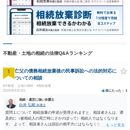
不動産・土地の相続の法律Q&Aランキング
1
亡父の債務相続放棄後の民事訴訟への法的対応に
ついての相談
#不動産・土地の相続
#相続放棄
2026年8月3日
役にたった
3
相続・遺言に強い弁護士
白井 弘昭
弁護士
質問１について 相続放棄の申述が受理されますと、相談者さんは、遡
及的に（被相続人の死亡時にさかのぼって）相続人ではなくなりま
す。 よって、相談者さんは訴訟の相手方にはならなくなるので（明け
渡し請求の対象ではなくなるので）請求棄却となります。 相続放棄受