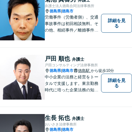
的事件にも対応いたします。
弁護士法人徳島合同法律事務所
お気軽にご相談ください。
徳島県
徳島市
|
労働事件（労働者側）、交通
詳細を見
事故事件は初回相談無料。そ
る
の他、相続事件／離婚事件／
債務整理／行政事件など、幅
広い問題に対応可能！完全個
室対応でプライバシーが守ら
れます。【無料駐車場】
戸田 順也
弁護士
戸田コンサルティング法律事務所
徳島県
徳島市
徳島駅
から徒歩10分
|
中小企業の法務と経営をトー
詳細を見
タルで支援します。東京勤務
る
時代に培った企業法務の知見
と中小企業診断士としての経
営の知見のシナジーで、徳島
の中小企業を中心に支援しま
す。
生長 拓也
弁護士
おいさき法律事務所
徳島県
徳島市
|