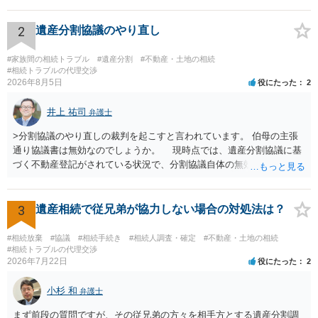
理証明を家庭裁判所で取得し、コピーを答弁書に添えて裁判所に提出
してください。 質問２について 請求棄却を求める答弁書を提出すれ
2
遺産分割協議のやり直し
ば、第１回期日は出席する必要がありません。その日は差支え（用事
があり出席できない）との記載で十分です。 質問３について 弁護士で
#家族間の相続トラブル
#遺産分割
#不動産・土地の相続
はないので、ｍｉｎｔｓでの提出の必要は無いと思います。郵送（期
#相続トラブルの代理交渉
2026年8月5日
役にたった
2
限までに届けばよい）で十分です。 詳細は、書面記載の裁判所書記官
にお問い合わせください。 以上、ご参考まで。
井上 祐司
弁護士
>分割協議のやり直しの裁判を起こすと言われています。 伯母の主張
通り協議書は無効なのでしょうか。 現時点では、遺産分割協議に基
づく不動産登記がされている状況で、分割協議自体の無効を裁判所が
認めたわけではないので、分割協議の効力に影響はありません。 先
方の訴訟の主張及び立証次第ですが、 ・御祖母様の認知能力に関する
医師の意見書、筆跡鑑定 が提出されればその効力が否定される可能性
3
遺産相続で従兄弟が協力しない場合の対処法は？
はありますが、 ・伯母様自身が分割協議に加わっていること ・御祖母
様の意に反する遺産分割協議を行う実益が誰にあったかの立証が困難
#相続放棄
#協議
#相続手続き
#相続人調査・確定
#不動産・土地の相続
であること からすると、実際に遺産分割協議の効力が否定される可能
#相続トラブルの代理交渉
2026年7月22日
役にたった
2
性はそれほど高くない（立証のハードルは非常に高い）ということが
言えると思います。
小杉 和
弁護士
まず前段の質問ですが、その従兄弟の方々を相手方とする遺産分割調