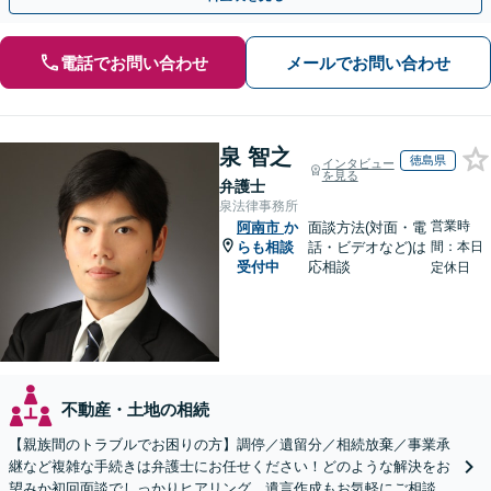
電話でお問い合わせ
メールでお問い合わせ
泉 智之
徳島県
インタビュー
を見る
弁護士
泉法律事務所
営業時
阿南市
か
面談方法(対面・電
らも相談
話・ビデオなど)は
間：本日
受付中
応相談
定休日
不動産・土地の相続
【親族間のトラブルでお困りの方】調停／遺留分／相続放棄／事業承
継など複雑な手続きは弁護士にお任せください！どのような解決をお
望みか初回面談でしっかりヒアリング。遺言作成もお気軽にご相談く