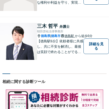
な権利や利益を守り、実現す
るために市民の皆さんに寄り
添って、一つ一つの事案に丁
寧に対応してまいります。ご
相談者様のお話をじっくり聴
三木 哲平
弁護士
き、最適な解決方法をご提案
朝田啓祐法律事務所
いたします。
徳島県
徳島市
徳島駅
から徒歩6分
|
【徳島駅6分】依頼者様に共感
詳細を見
し、共に不安を解消し、最後
る
は笑顔で終わることがでるよ
うに取り組んで参ります。 じ
っくりとご相談者のお話しを
聴くことを第一と考えて、ご
相談にのっています。 まずは
ご相談ください。
相続に関する診断ツール