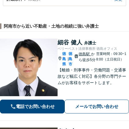
阿南市から近い不動産・土地の相続に強い弁護士
細谷 健人
弁護士
ベリーベスト法律事務所 徳島オフィス
徳
徳
徳島駅
か
営業時間：09:30~1
島
島
|
8:00（土日祝日）
ら徒歩5分
県
市
【離婚・刑事事件・労働問題・交通事
故など幅広く対応】各分野の専門チー
ムがお客様をサポートします。
電話でお問い合わせ
メールでお問い合わせ