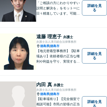
「ご相談の方にわかりやすい
詳細を見
説明と解決を」をモットーに
る
日々精進しています。可能な
限り難解な専門用語をかみ砕
いて説明し、トラブルに遭い
不安な思いを抱えられている
遠藤 理恵子
弁護士
弁護士法人津川総合法律事務所
徳島県
徳島市
|
【地元密着型事務所】【駐車
詳細を見
場あり】依頼者様の正当な権
る
利や利益を守り、実現するた
め、あらゆる努力を惜しみま
せん。寄り添い、細心の注意
を払い、丁寧に対処してまい
ります。個人・法人問わずあ
内田 真
弁護士
らゆる問題に対応可能！
弁護士法人津川総合法律事務所
徳島県
徳島市
|
【駐車場有り】【完全個室で
詳細を見
相談可能】市民の皆様の正当
る