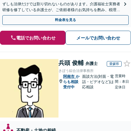
ずしも法律だけでは割り切れないものがあります。介護福祉士実務者
研修を修了している弁護士が、ご依頼者様のお気持ちを酌み、税理士
など他士業とも密接に連携しながら丁寧に対応いたします。
料金表を見る
電話でお問い合わせ
メールでお問い合わせ
兵頭 俊輔
弁護士
愛媛県
きぼう綜合法律事務所
営業時
阿南市
か
面談方法(対面・電
らも相談
話・ビデオなど)は
間：本日
受付中
応相談
定休日
不動産・土地の相続