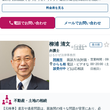
ださい。
料金表を見る
電話でお問い合わせ
メールでお問い合わせ
柳浦 清文
香川県
インタビュ
ーを見る
弁護士
はるかぜ法律事務所
営業時間：09:
阿南市
面談方法(対面・
からも相
電話・ビデオな
00~20:00（土
談受付中
ど)は応相談
日祝日）
不動産・土地の相続
【元検事】遺言や遺産問題は、親族間の様々な問題が背景にあり、必