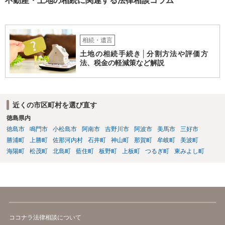
不動産・土地の相続に関連する法律相談コラム
相続・遺言
土地の相続手続き│分割方法や評価方
法、税金の軽減策など解説
近くの市区町村を選び直す
徳島県内
徳島市
鳴門市
小松島市
阿南市
吉野川市
阿波市
美馬市
三好市
勝浦町
上勝町
佐那河内村
石井町
神山町
那賀町
牟岐町
美波町
海陽町
松茂町
北島町
藍住町
板野町
上板町
つるぎ町
東みよし町
ココナラ法律相談について