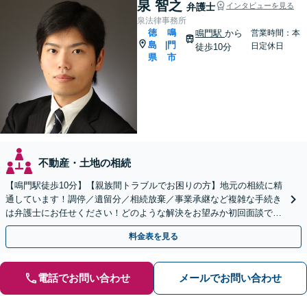
泉 智之
弁護士
インタビューを見る
泉法律事務所
徳
鳴
鳴門駅
から
営業時間：本
島
門
|
日定休日
徒歩10分
県
市
不動産・土地の相続
【鳴門駅徒歩10分】【親族間トラブルでお困りの方】地元の相続に精
通しています！調停／遺留分／相続放棄／事業承継など複雑な手続き
は弁護士にお任せください！どのような解決をお望みか初回面談でし
っかりヒアリング。遺言作成もお気軽にご相談ください。
料金表を見る
電話でお問い合わせ
メールでお問い合わせ