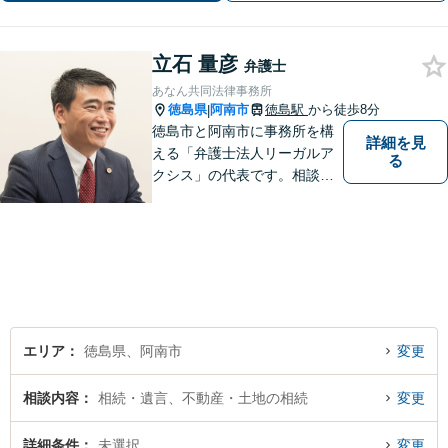
立石 量彦
弁護士
あなん共同法律事務所
徳島県
阿南市
徳島駅
から徒歩8分
|
徳島市と阿南市に事務所を構
詳細を見
える「弁護士法人リーガルア
る
クシス」の代表です。相談い
ただいた方の親族のつもりで
親身になり、本音ベースの相
談を心がけています。最近の
中心的取扱分野は遺産分割事
件。徳島県出身。東京大学法
学部卒。
エリア
徳島県、阿南市
変更
相談内容
相続・遺言、不動産・土地の相続
変更
詳細条件
未選択
変更