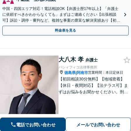
中国・四国エリア対応！電話相談OK【弁護士歴17年以上】「弁護士
に依頼すべきかわからなくても」まずはご連絡ください【出張相談
可】訴訟・調停・審判など、複雑な事案の豊富な解決実績あり【初回
相談無料】初回面談のみで解決できるケースもあります
料金表を見る
大八木 孝
弁護士
パシィフィコ法律事務所
徳島県
阿南市
営業時間：本日定休日
|
【初回相談30分無料】【地域密着】
【休日・夜間対応】【法テラス可】ま
ずはお悩みをお聞かせください。刑事
事件：元検察官の経験を活かし、幅広
く対応。離婚問題：協議・調停・裁
判、各段階に対応。債務整理：苦しい
状況から抜け出すお手伝いをします。
電話でお問い合わせ
メールでお問い合わせ