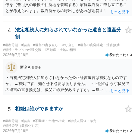
停を（曾祖父の最後の住所地を管轄する）家庭裁判所に申し立てるこ
とが考えられます。裁判所からの呼出しがあれば応答する可能性がま
だあるのではないでしょうか。 後段の質問については、相続放棄は可
能と思われます。時間が思った以上にないので必要書類をてきぱきと
揃える必要があります。その点是非御注意ください。
4
法定相続人に知らされていなかった遺言と遺産分
割
#遺産分割
#協議
#遺言の書き直し・やり直し
#遺言の真偽鑑定・遺言無効
#相続トラブルの代理交渉
#不動産・土地の相続
2026年7月18日
役にたった
3
匿名A
弁護士
・当初法定相続人に知らされなかった公正証書遺言は有効なものです
か。 →有効です。知らせる必要はありません。 ・上記のような状況で
の遺言の書き換えは、叔父に瑕疵がありますか。→無いです。 ・分割
する場合の比率は、現状で、客観的に見てどの程度が妥当と考えられ
ますか。 →本人が自由に決められますので、どこが妥当とは言えない
です。客観的な基準もありません。 ・できれば穏やかに、分割を拒否
5
相続は誰ができますか
することはできますか。 →分割を拒否するということは、遺産はいら
ないということでしょうか。遺言で、受取を指定されててもいらない
#遺産分割
#協議
#不動産・土地の相続
#相続人調査・確定
と拒否することはできます。理由を説明する必要はありません。
#相続登記（義務化対応）
2026年7月16日
役にたった
2