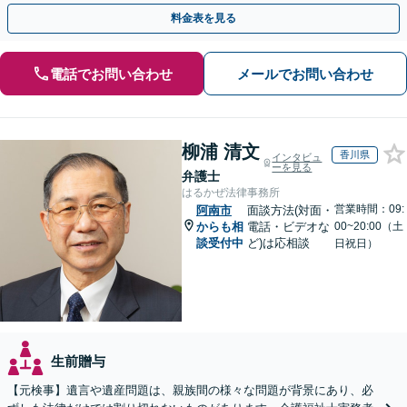
ださい。
料金表を見る
電話でお問い合わせ
メールでお問い合わせ
柳浦 清文
香川県
インタビュ
ーを見る
弁護士
はるかぜ法律事務所
営業時間：09:
阿南市
面談方法(対面・
からも相
電話・ビデオな
00~20:00（土
談受付中
ど)は応相談
日祝日）
生前贈与
【元検事】遺言や遺産問題は、親族間の様々な問題が背景にあり、必