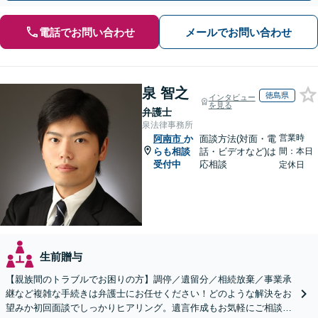
電話でお問い合わせ
メールでお問い合わせ
泉 智之
徳島県
インタビュー
を見る
弁護士
泉法律事務所
営業時
阿南市
か
面談方法(対面・電
らも相談
話・ビデオなど)は
間：本日
受付中
応相談
定休日
生前贈与
【親族間のトラブルでお困りの方】調停／遺留分／相続放棄／事業承
継など複雑な手続きは弁護士にお任せください！どのような解決をお
望みか初回面談でしっかりヒアリング。遺言作成もお気軽にご相談く