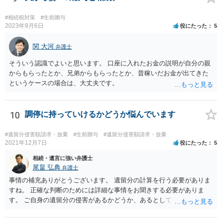
すが、 判断能力があり、復代理を倒れた弁護士の判断で復代理を
選任したのか 即ち、復代理人の選任は有効なのかという問題もあ
#相続税対策
#生前贈与
ると思います。
2023年9月6日
役にたった
5
関 大河
弁護士
そういう認識でよいと思います。 口座に入れたお金の説明が自分の親
からもらったとか、兄弟からもらったとか、昔稼いだお金が出てきた
というケースの場合は、大丈夫です。
10
調停に持っていけるかどうか悩んでいます
#遺留分侵害額請求・放棄
#生前贈与
#遺留分侵害額請求・放棄
2021年12月7日
役にたった
5
相続・遺言に強い弁護士
尾畠 弘典
弁護士
事情の補充ありがとうございます。 遺留分の計算を行う必要がありま
すね。 正確な判断のためには詳細な事情をお聞きする必要がありま
す。 ご自身の遺留分の侵害があるかどうか、あるとしてどの程度の金
額となるかを正確に把握されたいのであれば、一度お近くの弁護士に
相談されるのが良いと思います。