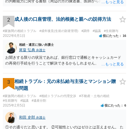
の判断能力に関する書類（周辺の方の陳述書、医師からの聴取書等）
を整え、家裁の鑑定を経る前提で鑑定費用の予納金を用意し、申立て
をしていただければそこから先は進むのではないかと存じます。 ま
た、Aさんの意向を酌みすぎるあまりに後見申立ができない状況にして
2
成人後の口座管理、法的根拠と親への説得方法
いる施設の問題もありますので、当該地域の地域包括支援センターに
ご相談されるのもひとつの方法です。
#家族間の相続トラブル
#成年後見(生前の財産管理)
#調停
#協議
#生前贈与
2022年6月1日
役にたった
16
相続・遺言に強い弁護士
尾畠 弘典
弁護士
お聞きする限りの状況であれば、銀行窓口で通帳とキャッシュカード
の再発行手続を行うことで解決できるかもしれません。
3
相続トラブル：兄の未払給与主張とマンション贈
与問題
#家族間の相続トラブル
#相続トラブルの代理交渉
#不動産・土地の相続
#生前贈与
#協議
#遺産分割
2025年2月5日
役にたった
6
和田 史郎
弁護士
①その通りだと思います。 ②可能性といのはゼロとは言えません。 た