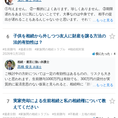
①与えません。 ②一般的によくあります。珍しくありません。 ③期限
遅れをあまりに気にしないことです。大事なのは中身です。 相手の提
出が遅れることもあるんじゃないかと思います。 それでもあなた有利
にはなりません。
6
子供を相続から外しつつ友人に財産を譲る方法の
法的有効性は？
#生前贈与
#遺産分割
#家族間の相続トラブル
#相続税対策
2026年1月19日
役にたった
4
相続・遺言に強い弁護士
髙橋 俊太
弁護士
ご検討中の方針については一定の有効性はあるものの、リスクも大き
いと思われます。生前贈与1000万円は有効でも、300万円の貸付が実
質的に返済意思のない仮装と見られると、相続時に「贈与」と評価さ
れ、子から遺留分侵害額請求を受ける可能性があります。 その他の方
法として考えられるものとしては、 ①信託（家族信託・目的信託） 財
産を信託口に移し、受託者（信頼できる友人や専門職）に管理させ、
7
実家売却による生前相続と私の相続権について教
・生存中はあなたの生活費・介護費に優先充当 ・残余を友人や慈善団
えてください
体へ と使途を厳格に指定。相続ではなく信託帰属になるため、子の関
#遺産分割
#家族間の相続トラブル
#生前贈与
#不動産・土地の相続
与を大きく排除できます。 ②遺言＋生命保険の組合せ 生活資金は手元