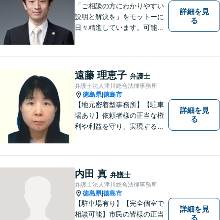
「ご相談の方にわかりやすい
詳細を見
説明と解決を」をモットーに
る
日々精進しています。可能な
限り難解な専門用語をかみ砕
いて説明し、トラブルに遭い
不安な思いを抱えられている
遠藤 理恵子
弁護士
弁護士法人津川総合法律事務所
徳島県
徳島市
|
【地元密着型事務所】【駐車
詳細を見
場あり】依頼者様の正当な権
る
利や利益を守り、実現するた
め、あらゆる努力を惜しみま
せん。寄り添い、細心の注意
を払い、丁寧に対処してまい
ります。個人・法人問わずあ
内田 真
弁護士
らゆる問題に対応可能！
弁護士法人津川総合法律事務所
徳島県
徳島市
|
【駐車場有り】【完全個室で
詳細を見
相談可能】市民の皆様の正当
る