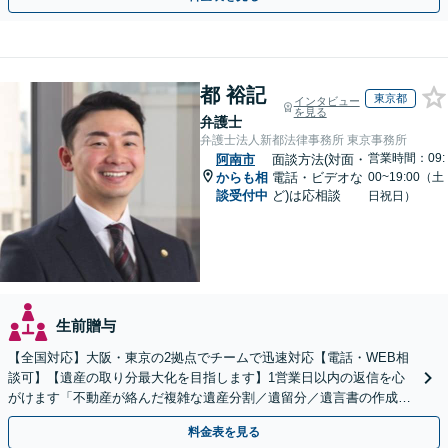
都 裕記
東京都
インタビュー
を見る
弁護士
弁護士法人新都法律事務所 東京事務所
営業時間：09:
阿南市
面談方法(対面・
からも相
電話・ビデオな
00~19:00（土
談受付中
ど)は応相談
日祝日）
生前贈与
【全国対応】大阪・東京の2拠点でチームで迅速対応【電話・WEB相
談可】【遺産の取り分最大化を目指します】1営業日以内の返信を心
がけます「不動産が絡んだ複雑な遺産分割／遺留分／遺言書の作成・
執行／事業承継など、お任せください」【休日相談あり】
料金表を見る