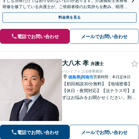
ずしも法律だけでは割り切れないものがあります。介護福祉士実務者
研修を修了している弁護士が、ご依頼者様のお気持ちを酌み、税理士
など他士業とも密接に連携しながら丁寧に対応いたします。
料金表を見る
電話でお問い合わせ
メールでお問い合わせ
大八木 孝
弁護士
パシィフィコ法律事務所
徳島県
阿南市
営業時間：本日定休日
|
【初回相談30分無料】【地域密着】
【休日・夜間対応】【法テラス可】ま
ずはお悩みをお聞かせください。刑事
事件：元検察官の経験を活かし、幅広
く対応。離婚問題：協議・調停・裁
判、各段階に対応。債務整理：苦しい
状況から抜け出すお手伝いをします。
電話でお問い合わせ
メールでお問い合わせ