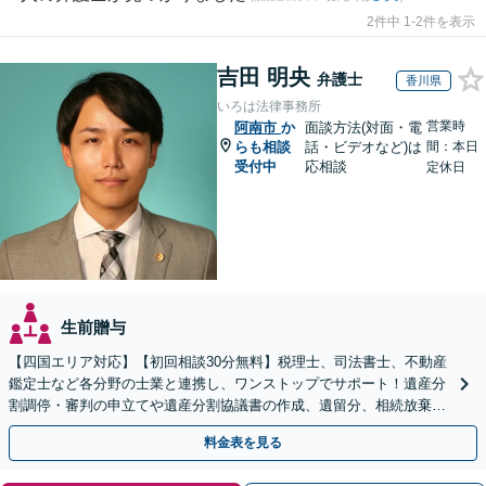
2件中 1-2件を表示
吉田 明央
弁護士
香川県
いろは法律事務所
営業時
阿南市
か
面談方法(対面・電
らも相談
話・ビデオなど)は
間：本日
受付中
応相談
定休日
生前贈与
【四国エリア対応】【初回相談30分無料】税理士、司法書士、不動産
鑑定士など各分野の士業と連携し、ワンストップでサポート！遺産分
割調停・審判の申立てや遺産分割協議書の作成、遺留分、相続放棄、
遺言書など幅広いご相談に対応【オンライン面談OK】
料金表を見る