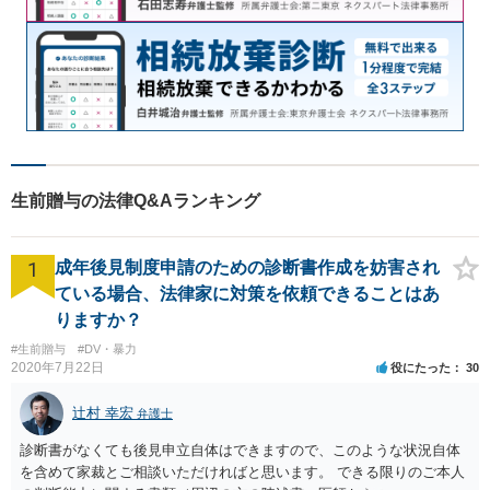
生前贈与の法律Q&Aランキング
1
成年後見制度申請のための診断書作成を妨害され
ている場合、法律家に対策を依頼できることはあ
りますか？
#生前贈与
#DV・暴力
2020年7月22日
役にたった
30
辻村 幸宏
弁護士
診断書がなくても後見申立自体はできますので、このような状況自体
を含めて家裁とご相談いただければと思います。 できる限りのご本人