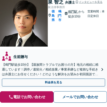
泉 智之
弁護士
インタビューを見る
泉法律事務所
徳
鳴
鳴門駅
から
営業時間：本
島
門
|
日定休日
徒歩10分
県
市
生前贈与
【鳴門駅徒歩10分】【親族間トラブルでお困りの方】地元の相続に精
通しています！調停／遺留分／相続放棄／事業承継など複雑な手続き
は弁護士にお任せください！どのような解決をお望みか初回面談でし
っかりヒアリング。遺言作成もお気軽にご相談ください。
料金表を見る
電話でお問い合わせ
メールでお問い合わせ