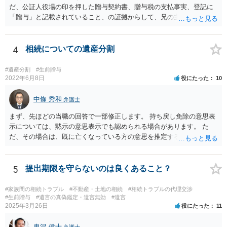
だ、公証人役場の印を押した贈与契約書、贈与税の支払事実、登記に
「贈与」と記載されていること、の証拠からして、兄の主張は通らな
いようには思います。 ③④その通りだと思います。 話し合いで折り合
わなければ、遺産分割調停を申し立てて進めるのがベターのような気
がしますね。
4
相続についての遺産分割
#遺産分割
#生前贈与
2022年6月8日
役にたった
10
中條 秀和
弁護士
まず、先ほどの当職の回答で一部修正します。 持ち戻し免除の意思表
示については、黙示の意思表示でも認められる場合があります。 た
だ、その場合は、既に亡くなっている方の意思を推定することになり
ますので、なかなか立証のハードルは高いと思われます。それゆえ、
持ち戻し免除の意思表示は書面で明確にしておいていただくべきとい
う結論は変わりません。 誤解を与えるような回答でした。失礼しまし
5
提出期限を守らないのは良くあること？
た。 文言については、「〇〇に対する生前贈与による特別受益の持ち
戻しをすべて免除する」というのがオーソドックスなものですが、ご
#家族間の相続トラブル
#不動産・土地の相続
#相続トラブルの代理交渉
心配ならば、弁護士のところに行って、特別受益となりそうな贈与に
#生前贈与
#遺言の真偽鑑定・遺言無効
#遺言
2025年3月26日
役にたった
11
ついて説明した上で、適切な文言についてご相談してみてはいかがで
しょうか。
鬼沢 健士
弁護士