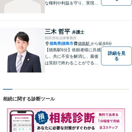
な権利や利益を守り、実現す
るために市民の皆さんに寄り
添って、一つ一つの事案に丁
寧に対応してまいります。ご
相談者様のお話をじっくり聴
三木 哲平
弁護士
き、最適な解決方法をご提案
朝田啓祐法律事務所
いたします。
徳島県
徳島市
徳島駅
から徒歩6分
|
【徳島駅6分】依頼者様に共感
詳細を見
し、共に不安を解消し、最後
る
は笑顔で終わることがでるよ
うに取り組んで参ります。 じ
っくりとご相談者のお話しを
聴くことを第一と考えて、ご
相談にのっています。 まずは
ご相談ください。
相続に関する診断ツール