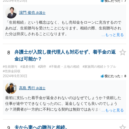
2025年9月25日
役にたった
7
に残し、余剰資金で受取人を友人・団体にした保険を活用。保険金は
相続財産とは別枠で、遺留分対策にも有効と思われます。 ③負担付死
濵門 俊也
弁護士
因贈与 「介護・見守り等を条件に、死亡時に財産を渡す」契約。条件
不履行なら無効にでき、老後の安心を担保できます。 ④ 寄附予約＋解
「生前相続」という概念はなく、もし売却金をローンに充当するので
除条件 慈善団体への寄附を予約しつつ、資金不足時は解除できる条項
あれば、生前贈与を受けたことになります。相続の際、生前贈与され
を設定。 などがあり得るかと思われます。
た分は持戻しされることになります。
8
弁護士が入院し復代理人も対応せず、着手金の返
金は可能か？
#生前贈与
#遺産分割
#調停
#不動産・土地の相続
#家族間の相続トラブル
#売掛金回収
2024年9月30日
役にたった
8
高島 秀行
弁護士
最初に支払った着手金が返金されないのはなぜでしょうか？依頼した
仕事が途中でできなくなったのに、返金しなくても良いのでしょう
か？消費者が一方的に不利になる契約は無効ではありませんか？
着手金は、前の弁護士が倒れるまでにやった仕事に応じて清算する義
務があると思います。 倒れた弁護士が所属する弁護士会に相談さ
れた方がよいと思います。 倒れた弁護士は脳梗塞で倒れたようで
9
夫から妻への贈与と相続。