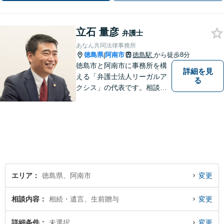
立石 量彦
弁護士
あなん共同法律事務所
徳島県
阿南市
徳島駅
から徒歩8分
|
徳島市と阿南市に事務所を構
詳細を見
える「弁護士法人リーガルア
る
クシス」の代表です。相談い
ただいた方の親族のつもりで
親身になり、本音ベースの相
談を心がけています。最近の
中心的取扱分野は遺産分割事
件。徳島県出身。東京大学法
学部卒。
エリア
徳島県、阿南市
変更
相談内容
相続・遺言、生前贈与
変更
詳細条件
未選択
変更