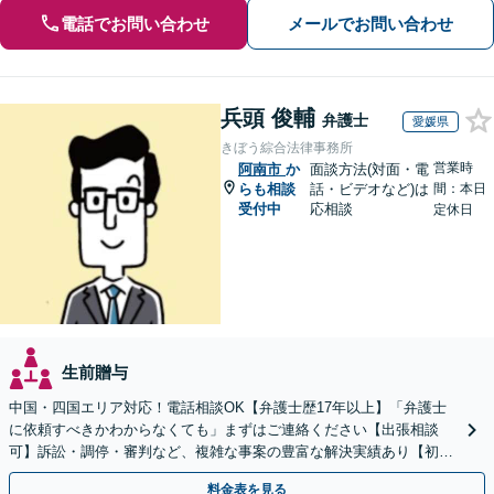
電話でお問い合わせ
メールでお問い合わせ
兵頭 俊輔
弁護士
愛媛県
きぼう綜合法律事務所
営業時
阿南市
か
面談方法(対面・電
らも相談
話・ビデオなど)は
間：本日
受付中
応相談
定休日
生前贈与
中国・四国エリア対応！電話相談OK【弁護士歴17年以上】「弁護士
に依頼すべきかわからなくても」まずはご連絡ください【出張相談
可】訴訟・調停・審判など、複雑な事案の豊富な解決実績あり【初回
相談無料】初回面談のみで解決できるケースもあります
料金表を見る