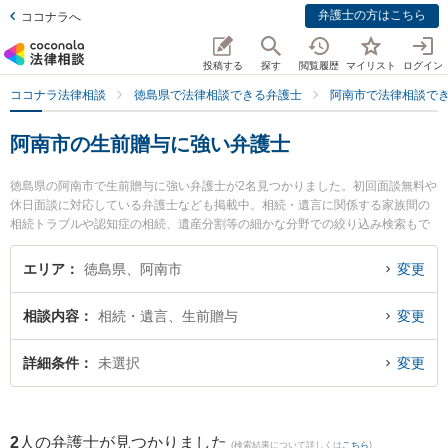
弁護士の方はこちら
ココナラへ
投稿する
探す
閲覧履歴
マイリスト
ログイン
ココナラ法律相談
徳島県で法律相談できる弁護士
阿南市で法律相談で
阿南市の生前贈与に強い弁護士
徳島県の阿南市で生前贈与に強い弁護士が2名見つかりました。初回面談無料や
休日面談に対応している弁護士なども掲載中。相続・遺言に関係する家族間の
相続トラブルや認知症の相続、遺産分割等の細かな分野での絞り込み検索もで
き便利です。特にパシィフィコ法律事務所の大八木 孝弁護士やあなん共同法律
事務所の立石 量彦弁護士のプロフィール情報や弁護士費用、強みなどが注目さ
エリア
徳島県、阿南市
変更
れています。『阿南市で土日や夜間に発生した生前贈与のトラブルを今すぐに
弁護士に相談したい』『生前贈与のトラブル解決の実績豊富な近くの弁護士を
相談内容
相続・遺言、生前贈与
変更
検索したい』『初回相談無料で生前贈与を法律相談できる阿南市内の弁護士に
相談予約したい』などでお困りの相談者さんにおすすめです。
詳細条件
未選択
変更
2
人の弁護士が見つかりました
(検索結果について詳しくは
こちら
)