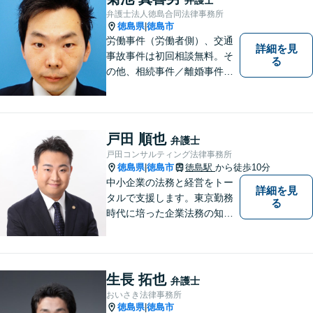
的事件にも対応いたします。
弁護士法人徳島合同法律事務所
お気軽にご相談ください。
徳島県
徳島市
|
労働事件（労働者側）、交通
詳細を見
事故事件は初回相談無料。そ
る
の他、相続事件／離婚事件／
債務整理／行政事件など、幅
広い問題に対応可能！完全個
室対応でプライバシーが守ら
れます。【無料駐車場】
戸田 順也
弁護士
戸田コンサルティング法律事務所
徳島県
徳島市
徳島駅
から徒歩10分
|
中小企業の法務と経営をトー
詳細を見
タルで支援します。東京勤務
る
時代に培った企業法務の知見
と中小企業診断士としての経
営の知見のシナジーで、徳島
の中小企業を中心に支援しま
す。
生長 拓也
弁護士
おいさき法律事務所
徳島県
徳島市
|