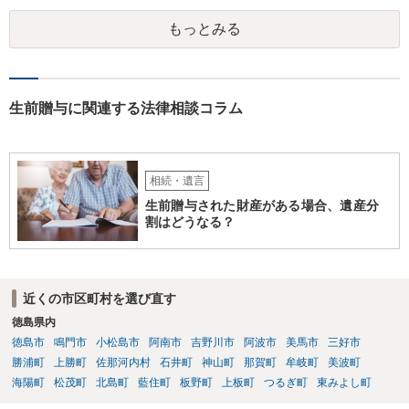
もっとみる
生前贈与に関連する法律相談コラム
相続・遺言
生前贈与された財産がある場合、遺産分
割はどうなる？
近くの市区町村を選び直す
徳島県内
徳島市
鳴門市
小松島市
阿南市
吉野川市
阿波市
美馬市
三好市
勝浦町
上勝町
佐那河内村
石井町
神山町
那賀町
牟岐町
美波町
海陽町
松茂町
北島町
藍住町
板野町
上板町
つるぎ町
東みよし町