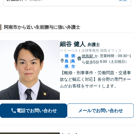
阿南市から近い生前贈与に強い弁護士
細谷 健人
弁護士
ベリーベスト法律事務所 徳島オフィス
徳
徳
徳島駅
か
営業時間：09:30~1
島
島
|
8:00（土日祝日）
ら徒歩5分
県
市
【離婚・刑事事件・労働問題・交通事
故など幅広く対応】各分野の専門チー
ムがお客様をサポートします。
電話でお問い合わせ
メールでお問い合わせ