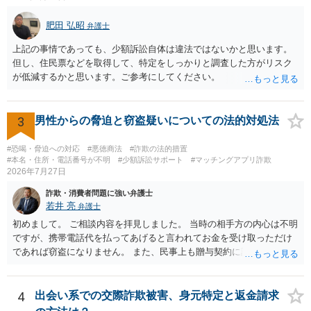
肥田 弘昭
弁護士
上記の事情であっても、少額訴訟自体は違法ではないかと思います。
但し、住民票などを取得して、特定をしっかりと調査した方がリスク
が低減するかと思います。ご参考にしてください。
3
男性からの脅迫と窃盗疑いについての法的対処法
#恐喝・脅迫への対応
#悪徳商法
#詐欺の法的措置
#本名・住所・電話番号が不明
#少額訴訟サポート
#マッチングアプリ詐欺
2026年7月27日
詐欺・消費者問題に強い弁護士
若井 亮
弁護士
初めまして。 ご相談内容を拝見しました。 当時の相手方の内心は不明
ですが、携帯電話代を払ってあげると言われてお金を受け取っただけ
であれば窃盗になりません。 また、民事上も贈与契約に該当すると思
われるところ、返済の義務はありません。 これ以上のやり取りをせ
ず、可能であればブロックをするようにしてください。 ご不安であれ
ば、最寄りの警察署に相談をしても良いかもしれません。 以上、ご参
4
出会い系での交際詐欺被害、身元特定と返金請求
考になれば幸いです。