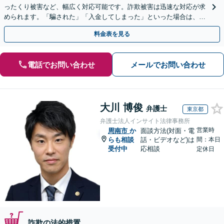
ったくり被害など、幅広く対応可能です。詐欺被害は迅速な対応が求
められます。「騙された」「入金してしまった」といった場合は、お
早めにご相談ください。【電話・メール・WEB相談可】
料金表を見る
電話でお問い合わせ
メールでお問い合わせ
大川 博俊
弁護士
東京都
弁護士法人インサイト法律事務所
営業時
周南市
か
面談方法(対面・電
らも相談
話・ビデオなど)は
間：本日
受付中
応相談
定休日
詐欺の法的措置