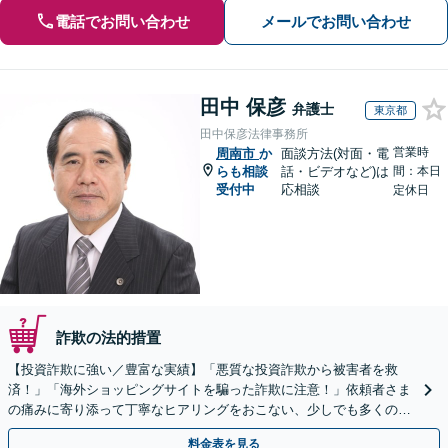
電話でお問い合わせ
メールでお問い合わせ
田中 保彦
弁護士
東京都
田中保彦法律事務所
営業時
周南市
か
面談方法(対面・電
らも相談
話・ビデオなど)は
間：本日
受付中
応相談
定休日
詐欺の法的措置
【投資詐欺に強い／豊富な実績】「悪質な投資詐欺から被害者を救
済！」「海外ショッピングサイトを騙った詐欺に注意！」依頼者さま
の痛みに寄り添って丁寧なヒアリングをおこない、少しでも多くの返
金が得られるよう尽力します！
料金表を見る