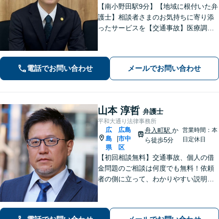
【南小野田駅9分】【地域に根付いた弁
護士】相談者さまのお気持ちに寄り添
ったサービスを【交通事故】医療調査
を徹底的に行い、然るべき補償を受け
られるようサポートします【相続】事
実調査と判例をリサーチし、不公平感
電話でお問い合わせ
メールでお問い合わせ
のない相続を実現【WEB面談】
山本 淳哲
弁護士
平和大通り法律事務所
広
広島
舟入町駅
か
営業時間：本
島
市中
|
日定休日
ら徒歩5分
県
区
【初回相談無料】交通事故、個人の借
金問題のご相談は何度でも無料！依頼
者の側に立って、わかりやすい説明を
心がけます。一番頼れる弁護士を目指
します【元エンジニアの弁護士】お気
軽にご相談ください【WEB面談可】