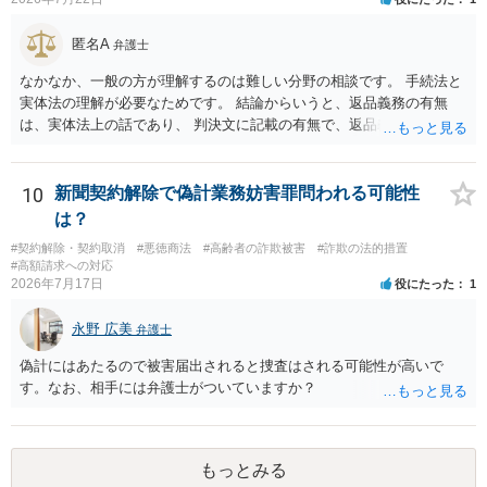
少なくなる可能性もあるように思います。
匿名A
弁護士
なかなか、一般の方が理解するのは難しい分野の相談です。 手続法と
実体法の理解が必要なためです。 結論からいうと、返品義務の有無
は、実体法上の話であり、 判決文に記載の有無で、返品義務の有無が
左右されることはありません。 ただし、「原告は被告に対し商品を返
品せよ」と判決文に書かれていなくても、 全額支払い判決の前提とし
て、契約不適合責任を理由に契約を解除してれば、 原状回復義務とし
10
新聞契約解除で偽計業務妨害罪問われる可能性
て、相談者さんは、商品の返品義務を負うことになります。 ただし、
は？
訴訟上何等かの形で、返品義務の有無が争われ争点化していたが、 結
#契約解除・契約取消
#悪徳商法
#高齢者の詐欺被害
#詐欺の法的措置
論として、返品義務が存在しないというような判断が判決理由中で下
#高額請求への対応
されていれば、 相手は返品請求を再度主張できない可能性はあります
2026年7月17日
役にたった
1
（信義則による主張制限）。
永野 広美
弁護士
偽計にはあたるので被害届出されると捜査はされる可能性が高いで
す。なお、相手には弁護士がついていますか？
もっとみる