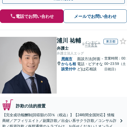
電話でお問い合わせ
メールでお問い合わせ
浦川 祐輔
東京都
インタビュ
ーを見る
弁護士
弁護士法人エッグ
営業時間：00:
周南市
面談方法(対面・
からも相
電話・ビデオな
00~23:59（土
談受付中
ど)は応相談
日祝日）
詐欺の法的措置
【完全成功報酬制(回収額の33％（税込）】【24時間全国対応】情報
商材／アフィリエイト／副業詐欺／出会い系サクラ詐欺／コンサル詐
欺／投資詐欺／仮想通貨のトラブルは、お任せください！オンライン