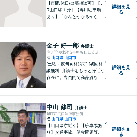
【夜間/休日/出張相談可】【J
詳細を見
R山口駅１分】【専用駐車場
る
あり】「なんとかなるから大
丈夫」ではなく、まずはその
お悩みをお聞かせください。
個人・法人問わず、お困りの
方はお気軽にご相談くださ
金子 好一郎
弁護士
い。
虎ノ門法律経済事務所 山口支店
山口県
山口市
|
[土曜・夜間も相談可] [初回相
詳細を見
談無料] 弁護士をもっと身近な
る
存在に。専門的で高品質なリ
ーガルサービスを提供しま
す。
中山 修司
弁護士
県庁西門口法律事務所
山口県
山口市
|
【山口県庁近く】【駐車場あ
詳細を見
り】交通事故、借金問題等、
る