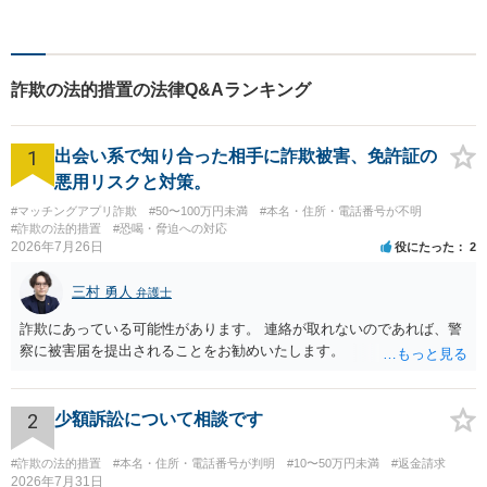
ながらサポートをいたしま
す。お困りの方はお気軽にご
相談ください。
詐欺の法的措置の法律Q&Aランキング
1
出会い系で知り合った相手に詐欺被害、免許証の
悪用リスクと対策。
#マッチングアプリ詐欺
#50〜100万円未満
#本名・住所・電話番号が不明
#詐欺の法的措置
#恐喝・脅迫への対応
2026年7月26日
役にたった
2
三村 勇人
弁護士
詐欺にあっている可能性があります。 連絡が取れないのであれば、警
察に被害届を提出されることをお勧めいたします。
2
少額訴訟について相談です
#詐欺の法的措置
#本名・住所・電話番号が判明
#10〜50万円未満
#返金請求
2026年7月31日