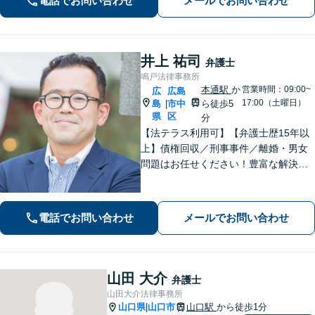
電話でお問い合わせ
メールでお問い合わせ
【広島電鉄舟入町駅・土橋駅徒歩5分】
井上 祐司
弁護士
鳴戸法律事務所
本通駅
か
営業時間：09:00~
広
広島
17:00（土曜日）
島
市中
ら徒歩5
|
県
区
分
【法テラス利用可】【弁護士歴15年以
上】債権回収／刑事事件／離婚・男女
問題はお任せください！豊富な解決実
績と弁護士経験を活かした、的確でス
ムーズな対応が持ち味です【子連れ相
談】【完全個室相談】【休日・夜間対
電話でお問い合わせ
メールでお問い合わせ
応可】【本通駅5分】
山田 大介
弁護士
山田大介法律事務所
山口県
山口市
山口駅
から徒歩1分
|