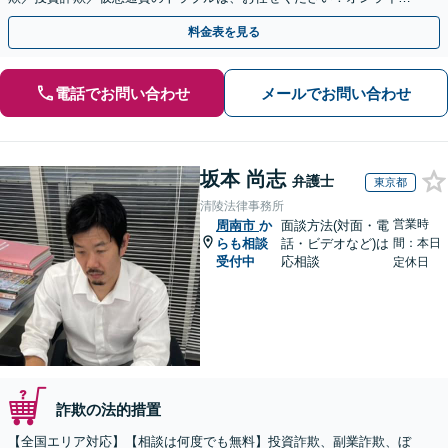
のみで解決も可能！
料金表を見る
電話でお問い合わせ
メールでお問い合わせ
坂本 尚志
弁護士
東京都
清陵法律事務所
営業時
周南市
か
面談方法(対面・電
らも相談
話・ビデオなど)は
間：本日
受付中
応相談
定休日
詐欺の法的措置
【全国エリア対応】【相談は何度でも無料】投資詐欺、副業詐欺、ぼ