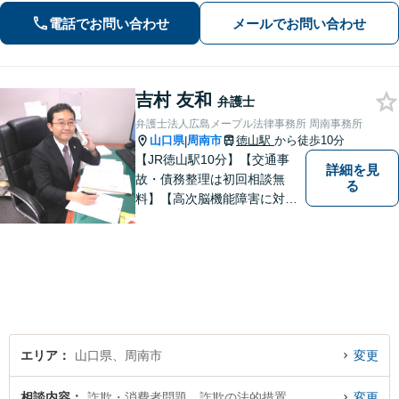
税対策なども親身に対応◎
電話でお問い合わせ
メールでお問い合わせ
吉村 友和
弁護士
弁護士法人広島メープル法律事務所 周南事務所
山口県
周南市
徳山駅
から徒歩10分
|
【JR徳山駅10分】【交通事
詳細を見
故・債務整理は初回相談無
る
料】【高次脳機能障害に対応
可】依頼者の希望や気持ちを
真摯に受け止め、粘り強く対
応。「人生・企業運営のパー
トナー」として、お客さまに
寄り添いますので、お気軽に
ご相談ください。
エリア
山口県、周南市
変更
相談内容
詐欺・消費者問題、詐欺の法的措置
変更