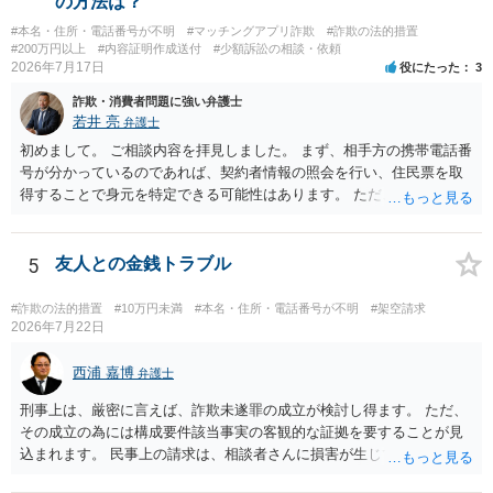
の方法は？
#本名・住所・電話番号が不明
#マッチングアプリ詐欺
#詐欺の法的措置
#200万円以上
#内容証明作成送付
#少額訴訟の相談・依頼
2026年7月17日
役にたった
3
詐欺・消費者問題に強い弁護士
若井 亮
弁護士
初めまして。 ご相談内容を拝見しました。 まず、相手方の携帯電話番
号が分かっているのであれば、契約者情報の照会を行い、住民票を取
得することで身元を特定できる可能性はあります。 ただ、他人名義の
携帯電話であるなどした場合には特定に結びつけることは難しいとこ
ろです。 LINEについても、詐欺の事案であれば照会できる可能性はあ
りますが、携帯電話の番号を経由する方法より難しくなります。 身元
5
友人との金銭トラブル
を特定した後は、返金の理屈があるかどうかを確認していきます。 基
本的に贈与に該当する場合には返金請求ができません。 詐欺を含め、
#詐欺の法的措置
#10万円未満
#本名・住所・電話番号が不明
#架空請求
当方に返金の理屈があるかどうかを確認していきます。 さらに、渡し
2026年7月22日
た金額について、裏付けがあるかどうかも精査します。 上記を経て、
身元の特定、返金の理屈があると判断できるのであれば、まずは交渉
西浦 嘉博
弁護士
からスタートすることになるでしょう。 ご理解のとおり、詐欺である
刑事上は、厳密に言えば、詐欺未遂罪の成立が検討し得ます。 ただ、
ことの立証は簡単ではありません。 刑事事件化が出来るのであれば、
その成立の為には構成要件該当事実の客観的な証拠を要することが見
返金交渉で有利になる可能性がありますが、民事上の詐欺の立証以上
込まれます。 民事上の請求は、相談者さんに損害が生じていない以
に難しいところがあります。 こちらについては、一度、最寄りの警察
上、困難な様に思われます。 より詳細な事項についてお聞きになりた
署に被害相談をするようにしてください。 具体的な見通しに関して