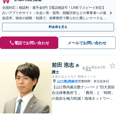
全国対応｜相談料・着手金0円【電話相談可！LINEでスピード対応】
占いアプリやサイト・出会い系・競馬・競艇詐欺などの事業者への返
金請求。独自の経験・知識で、他事務所で断られた難しいケースも解
決に導いた実績あり。まずはお気軽にご相談ください
料金表を見る
電話でお問い合わせ
メールでお問い合わせ
前田 浩志
弁
インタビューを
見る
護士
弁護士法人ＯＮＥ 周南オフィス
山口県
周南市
営業時間：本日定休日
|
【山口県内拠点数ナンバー１"旧大賀綜
合法律事務所"】。「費用」と「時間」
の負担を極力削減！地域ネットワーク
を活用し、依頼者が望む解決を目指し
ます。お気軽にご相談ください。【相
続・遺言に強い】不動産の売却や相続