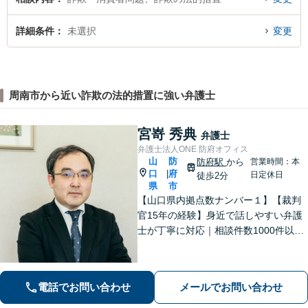
詳細条件
未選択
変更
周南市から近い詐欺の法的措置に強い弁護士
宮嵜 秀典
弁護士
弁護士法人ONE 防府オフィス
山
防
防府駅
から
営業時間：本
口
府
|
日定休日
徒歩2分
県
市
【山口県内拠点数ナンバー１】【裁判
官15年の経験】身近で話しやすい弁護
士が丁寧に対応｜相談件数1000件以上
の実績をもとに、地域事情に寄り添っ
た適切なアドバイスを提供します。安
心してお任せください。【夜間対応】
電話でお問い合わせ
メールでお問い合わせ