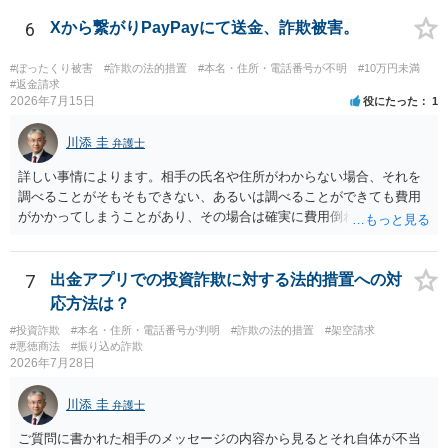
い場合、最寄りの法律事務所での相談を検討ください。 上記、ご参考
は、証拠を拝見する必要があるため、直接弁護士にご相談された方が
ください。
6
Xから繋がりPayPayにて送金、詐欺被害。
良いかと思います。
#ぼったくり被害
#詐欺の法的措置
#本名・住所・電話番号が不明
#10万円未満
#返金請求
2026年7月15日
役にたった
1
川添 圭
弁護士
詳しい事情によります。相手の氏名や住所がわからない場合、それを
調べることがそもそもできない、あるいは調べることができても費用
がかかってしまうことがあり、その場合は確実に費用倒れになりそう
です（調査費用は相手に請求できないのが原則だからです）。
7
出金アプリでの投資詐欺に対する法的措置への対
応方法は？
#投資詐欺
#本名・住所・電話番号が判明
#詐欺の法的措置
#架空請求
#悪徳商法
#振り込め詐欺
2026年7月28日
川添 圭
弁護士
ご質問に書かれた相手のメッセージの内容から見るとそれ自体が不当