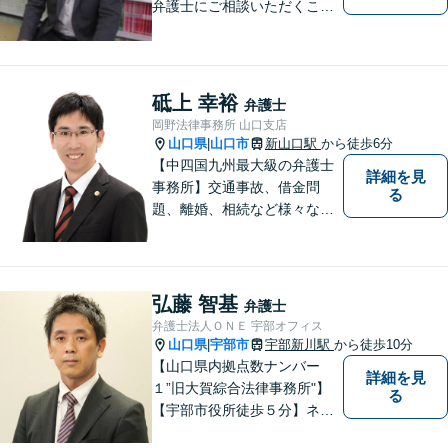
弁護士にご相談いただくこと
で解決の道筋が開ける可能性
が高まります。ぜひ一度ご相
談ください。専門知識を有す
る弁護士が、客観的視点から
砥上 幸裕
弁護士
事案を検討し、最適の解決方
岡野法律事務所 山口支店
法を探ります。
山口県
山口市
新山口駅
から徒歩6分
|
【中四国九州最大級の弁護士
詳細を見
事務所】交通事故、借金問
る
題、離婚、相続など様々な問
題について、「何度でも無
料」の相談を行っています！
まずはお気軽にご相談くださ
い！
弘藤 智基
弁護士
弁護士法人ＯＮＥ 宇部オフィス
山口県
宇部市
宇部新川駅
から徒歩10分
|
【山口県内拠点数ナンバー
詳細を見
１”旧大賀綜合法律事務所"】
る
【宇部市役所徒歩５分】ネッ
トワークを活かし、寄り添い