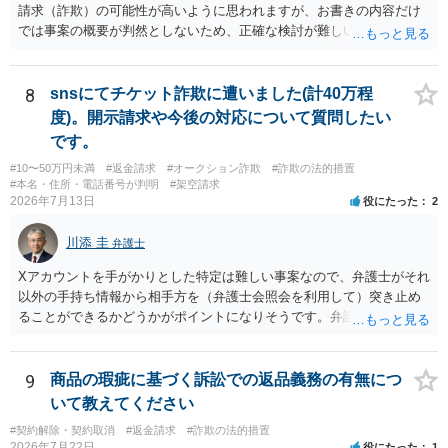
請求（詐欺）の可能性が高いように思われますが、お書きの内容だけ
では事案の概要が判然としないため、正確な検討が難しいです。例え
ば、最寄りの消費生活センターや自治体の無料法律相談等で、実際の
画面を見て貰いながらアドバイスう受けた方が確実です。
8
snsにてチケット詐欺に遭いました(計40万程
度)。開示請求や今後の対応について質問したい
です。
#10〜50万円未満
#返金請求
#オークション詐欺
#詐欺の法的措置
#本名・住所・電話番号が判明
#架空請求
2026年7月13日
役にたった
2
川添 圭
弁護士
Xアカウントを手がかりとした特定は難しい事案なので、弁護士がそれ
以外の手持ち情報から相手方を（弁護士会照会を利用して）突き止め
ることができるかどうかがポイントになりそうです。弁護士による調
査で特定が難しい可能性もあるため、警察への被害届出も同時進行さ
せることになるでしょう。見通しについては、実際の資料等を弁護士
に検討してもらう必要があると思います。弁護士費用は自由化されて
9
商品の瑕疵に基づく訴訟での返品義務の有無につ
いますので個別に確認いただく必要がありますが、そもそも回収でき
いて教えてください
るかどうかが問題になり得る事案であり、被害額の規模からみると、
#契約解除・契約取消
#返金請求
#詐欺の法的措置
仮に回収できたとしても弁護士費用を差し引いた実質回収分はかなり
2026年7月22日
役にたった
1