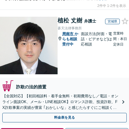
2件中 1-2件を表示
植松 丈樹
弁護士
宮城県
蒼天法律事務所
営業時
周南市
か
面談方法(対面・電
らも相談
話・ビデオなど)は
間：本日
受付中
応相談
定休日
詐欺の法的措置
【全国対応】【初回相談料・着手金無料・初期費用なし／電話・オン
ライン面談OK、メール・LINE相談OK】ロマンス詐欺、投資詐欺、F
X詐欺事案の実績が豊富 ｢おかしいな」と感じたらすぐにご相談くだ
さい。
料金表を見る