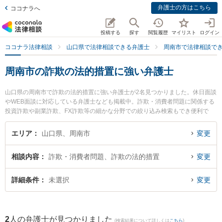
弁護士の方はこちら
ココナラへ
投稿する
探す
閲覧履歴
マイリスト
ログイン
ココナラ法律相談
山口県で法律相談できる弁護士
周南市で法律相談で
周南市の詐欺の法的措置に強い弁護士
山口県の周南市で詐欺の法的措置に強い弁護士が2名見つかりました。休日面談
やWEB面談に対応している弁護士なども掲載中。詐欺・消費者問題に関係する
投資詐欺や副業詐欺、FX詐欺等の細かな分野での絞り込み検索もでき便利で
す。特に弁護士法人ＯＮＥ 周南オフィスの前田 浩志弁護士や弁護士法人広島メ
ープル法律事務所 周南事務所の吉村 友和弁護士のプロフィール情報や弁護士費
エリア
山口県、周南市
変更
用、強みなどが注目されています。『周南市で土日や夜間に発生した詐欺の法
的措置のトラブルを今すぐに弁護士に相談したい』『詐欺の法的措置のトラブ
相談内容
詐欺・消費者問題、詐欺の法的措置
変更
ル解決の実績豊富な近くの弁護士を検索したい』『初回相談無料で詐欺の法的
措置を法律相談できる周南市内の弁護士に相談予約したい』などでお困りの相
談者さんにおすすめです。
詳細条件
未選択
変更
2
人の弁護士が見つかりました
(検索結果について詳しくは
こちら
)