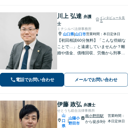
川上 弘達
弁護
インタビューを見
る
士
ミチシルベ法律事務所
山口県
山口市
営業時間：本日定休日
|
【初回相談60分無料】「こんな些細な
ことで…」と遠慮していませんか？離
婚や借金、債権回収、労働から刑事事
件まで幅広く対応しております。話し
やすい雰囲気づくりを何より大切にし
ています。どんな小さなお悩みでも誠
心誠意お伺いいたします。気軽にご相
電話でお問い合わせ
メールでお問い合わせ
談ください
伊藤 政弘
弁護士
せとうち総合法律事務所
山
南小野田駅
営業時間：
山陽小
口
|
本日定休日
から徒歩9分
野田市
県