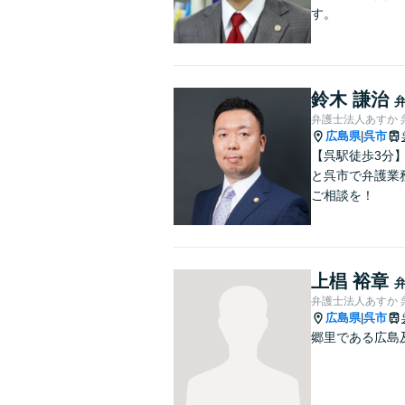
す。
鈴木 謙治
弁護士法人あすか 
広島県
呉市
|
【呉駅徒歩3分
と呉市で弁護業
ご相談を！
上椙 裕章
弁護士法人あすか 
広島県
呉市
|
郷里である広島