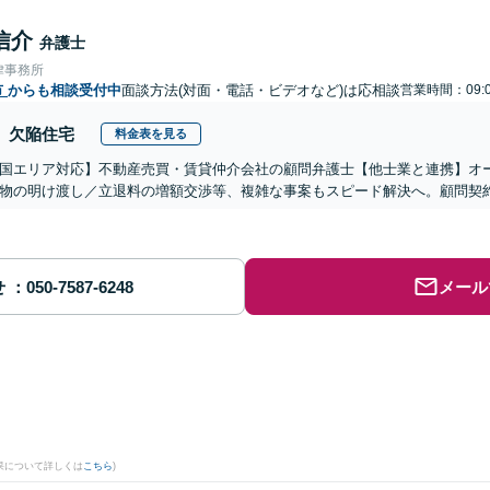
信介
弁護士
律事務所
市
からも相談受付中
面談方法(対面・電話・ビデオなど)は応相談
営業時間：09:0
欠陥住宅
料金表を見る
国エリア対応】不動産売買・賃貸仲介会社の顧問弁護士【他士業と連携】オ
物の明け渡し／立退料の増額交渉等、複雑な事案もスピード解決へ。顧問契
せ
メール
果について詳しくは
こちら
)