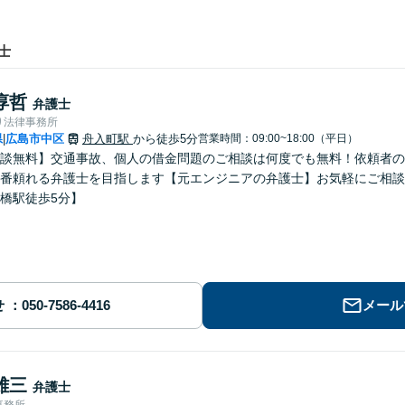
士
淳哲
弁護士
り法律事務所
県
広島市中区
舟入町駅
から徒歩5分
営業時間：09:00~18:00（平日）
|
談無料】交通事故、個人の借金問題のご相談は何度でも無料！依頼者の
番頼れる弁護士を目指します【元エンジニアの弁護士】お気軽にご相談
橋駅徒歩5分】
せ
メール
雄三
弁護士
事務所