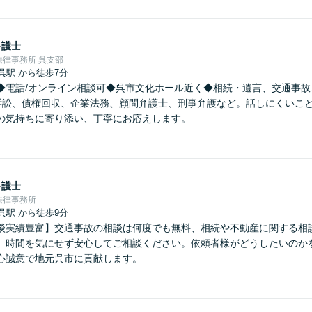
弁護士
律事務所 呉支部
呉駅
から徒歩7分
◆電話/オンライン相談可◆呉市文化ホール近く◆相続・遺言、交通事故
訴訟、債権回収、企業法務、顧問弁護士、刑事弁護など。話しにくいこ
の気持ちに寄り添い、丁寧にお応えします。
弁護士
法律事務所
呉駅
から徒歩9分
談実績豊富】交通事故の相談は何度でも無料、相続や不動産に関する相
】時間を気にせず安心してご相談ください。依頼者様がどうしたいのか
心誠意で地元呉市に貢献します。