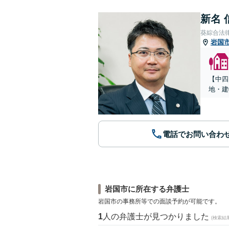
新名 
葵綜合法
岩国
【中四
地・建
電話でお問い合わ
岩国市に所在する弁護士
岩国市の事務所等での面談予約が可能です。
1
人の弁護士が見つかりました
(検索結