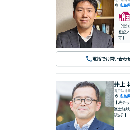
広島
【電話
登記／
可】
電話でお問い合わ
井上 
鳴戸法律
広島
【法テラ
護士経験
駅5分】