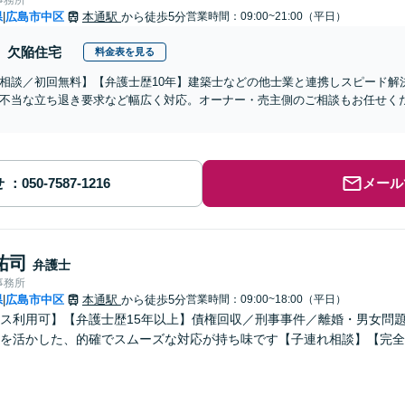
県
広島市中区
本通駅
から徒歩5分
営業時間：09:00~21:00（平日）
|
欠陥住宅
料金表を見る
相談／初回無料】【弁護士歴10年】建築士などの他士業と連携しスピード解
不当な立ち退き要求など幅広く対応。オーナー・売主側のご相談もお任せく
せ
メール
祐司
弁護士
事務所
県
広島市中区
本通駅
から徒歩5分
営業時間：09:00~18:00（平日）
|
ス利用可】【弁護士歴15年以上】債権回収／刑事事件／離婚・男女問
を活かした、的確でスムーズな対応が持ち味です【子連れ相談】【完全