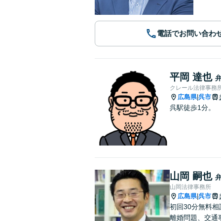
電話でお問い合わ
平岡 達也
クレール法律事務
広島県
呉市
|
呉駅徒歩1分。
山岡 嗣也
山岡法律事務所
広島県
呉市
|
初回30分無料
離婚問題、交通