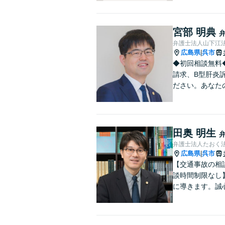
宮部 明典
弁護士法人山下江法
広島県
呉市
|
◆初回相談無料
請求、B型肝炎
ださい。あなた
田奥 明生
弁護士法人たおく
広島県
呉市
|
【交通事故の相
談時間制限なし
に導きます。誠