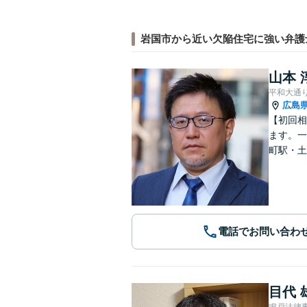
岩国市から近い欠陥住宅に強い弁護
山本 
平和大通
広島
【初回相
ます。一
町駅・土
電話でお問い合わ
目代 
鳴戸法律