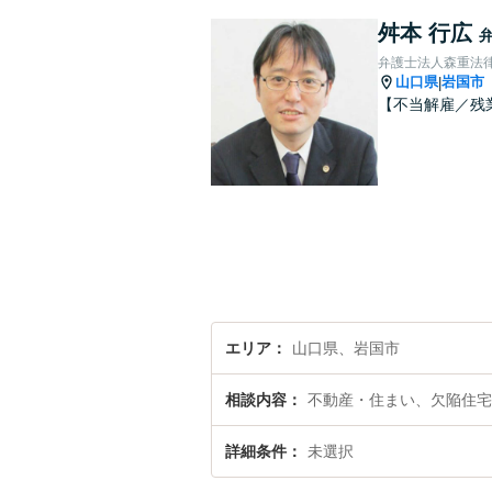
舛本 行広
弁護士法人森重法
山口県
岩国市
|
【不当解雇／残
エリア
山口県、岩国市
相談内容
不動産・住まい、欠陥住宅
詳細条件
未選択