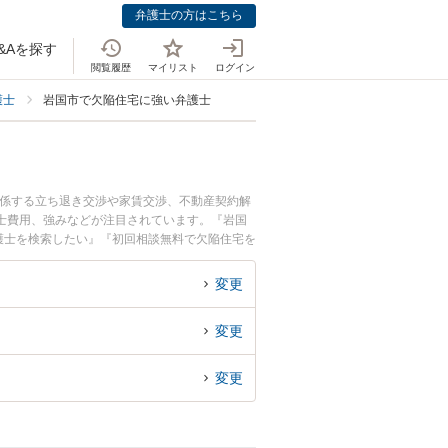
弁護士の方はこちら
&Aを探す
閲覧履歴
マイリスト
ログイン
護士
岩国市で欠陥住宅に強い弁護士
関係する立ち退き交渉や家賃交渉、不動産契約解
士費用、強みなどが注目されています。『岩国
護士を検索したい』『初回相談無料で欠陥住宅を
変更
変更
変更