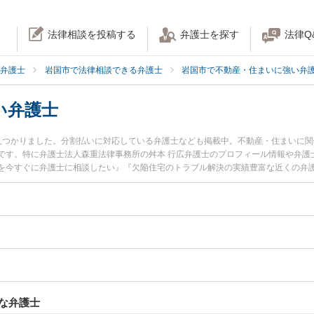
法律相談を投稿する
弁護士を探す
法律Q
弁護士
岩国市で法律相談できる弁護士
岩国市で不動産・住まいに強い弁
い弁護士
見つかりました。分割払いに対応している弁護士なども掲載中。不動産・住まいに
です。特に弁護士法人森重法律事務所の舛本 行広弁護士のプロフィール情報や弁護
を今すぐに弁護士に相談したい』『欠陥住宅のトラブル解決の実績豊富な近くの弁
たい』などでお困りの相談者さんにおすすめです。
な弁護士