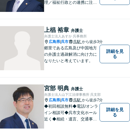
理／福祉行政との連携に注力
する弁護士。東広島市と呉市
で弁護業務を行う弁護士。3つ
の拠点ネットワークを活か
し、高度な問題にも対応いた
上椙 裕章
弁護士
します。まずはご相談を！
弁護士法人あすか 呉事務所
広島県
呉市
呉駅
から徒歩3分
|
郷里である広島及び中国地方
詳細を見
の弁護士過疎解消に向け力に
る
なりたいと考えています。
宮部 明典
弁護士
弁護士法人山下江法律事務所 呉支部
広島県
呉市
呉駅
から徒歩7分
|
◆初回相談無料◆電話/オンラ
詳細を見
イン相談可◆呉市文化ホール
る
近く◆相続・遺言、交通事
故、離婚・不貞慰謝料請求、B