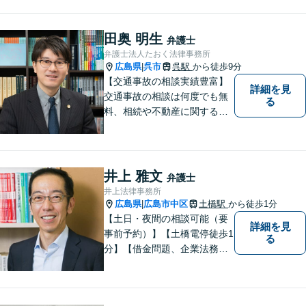
型肝炎訴訟、債権回収、企業
法務、顧問弁護士、刑事弁護
など。話しにくいことも安心
田奥 明生
弁護士
してご相談ください。あなた
弁護士法人たおく法律事務所
の気持ちに寄り添い、丁寧に
広島県
呉市
呉駅
から徒歩9分
|
お応えします。
【交通事故の相談実績豊富】
詳細を見
交通事故の相談は何度でも無
る
料、相続や不動産に関する相
談は初回無料。【相談時間制
限なし】時間を気にせず安心
してご相談ください。依頼者
様がどうしたいのかを伺い本
井上 雅文
弁護士
質的な解決に導きます。誠心
井上法律事務所
誠意で地元呉市に貢献しま
広島県
広島市中区
土橋駅
から徒歩1分
|
す。
【土日・夜間の相談可能（要
詳細を見
事前予約）】【土橋電停徒歩1
る
分】【借金問題、企業法務、
交通事故に注力】借金問題
（債務整理）、小規模事業者
の方の法律問題、交通事故案