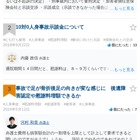
るいは不起訴の決定） ・刑事裁判において量刑決定 ・加害者側任意保
険会社と示談交渉 ・示談成立（示談できなかった場合は裁判） となり
ます。なお、警察では、お母様の生前のご様子やご遺族の被害感情、
加害者に対する処罰感情など尋ねられるはずですので、率直にお答え
になるとよいと思います。
2
10対0人身事故示談金について
#むち打ち被害
#人身事故
#慰謝料増額
#解決に向けた示談
#保険会社との交渉
2018年9月22日
役にたった
13
内藤 政信
弁護士
通院期間１４日間だと、慰謝料は、８～９万くらいですね。
3
事故で足が骨折後足の向きが変な感じに 後遺障
害認定や慰謝料増額できるか
#人身事故
#慰謝料増額
#後遺障害
#被害者
#人身事故
2024年5月12日
役にたった
7
河村 和貴
弁護士
弁護士費用も損害額合計の一割増を上限として計上して要求できると
聞いたのですがそうでしょうか。 →訴訟までやるのであればそのよう