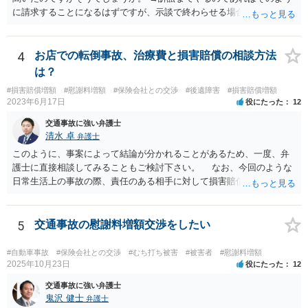
に請求することになるはずですが、示談で終わらせる場合には、そこ
は譲歩させられることが多いように思います。 LAC基準の弁護士さん
ならほとんど充足できるか多くが返ってくるイメージなので頼むのも
いいかなと思うのですが。 →LAC基準でもそうかもしれませんし、交
4
お店での転倒事故、治療費と損害賠償の相談方法
通事故事案ではより定額の費用としている法律事務所も多いように思
は？
います。費用面も含めて、弁護士さんを検討してみるとよいかもしれ
#損害賠償増額
#慰謝料増額
#保険会社との交渉
#後遺障害
#損害賠償増額
ませんね。 かなり具体的な話も多くなっているので、法律事務所に問
2023年6月17日
役にたった
12
い合わせてみるとよいと思います。
交通事故に強い弁護士
清水 卓
弁護士
このように、事案によって結論が分かれることがあるため、一度、弁
護士に直接相談してみることもご検討下さい。 なお、今回のような
日常生活上の事故の際、責任のある相手に対して損害賠償請求する際
の弁護士費用がご加入の保険から出る特約が付いている場合がありま
す（ご自宅の火災保険や自動車の任意保険等を確認してみて下さい。
加入したつもりがなくても、確認してみたら付いていたということが
5
交通事故の慰謝料増額交渉をしたい
ありますので）。
#自動車事故
#保険会社との交渉
#むち打ち被害
#被害者
#慰謝料増額
2025年10月23日
役にたった
12
交通事故に強い弁護士
鬼沢 健士
弁護士