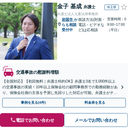
金子 基成
弁護士
埼玉県
弁護士法人九重法律事務所
営業時間：0
岩国市
か
面談方法(対面・
らも相談
電話・ビデオな
9:00~17:00
受付中
ど)は応相談
（平日）
交通事故の慰謝料増額
【全国対応】【初回無料｜弁護士特約OK】弁護士3名で3,000件以上
の交通事故の実績！10年以上保険会社の顧問事務所での勤務経験があ
り、保険会社側の主張を予測し先回りした対応が可能。弁護士がチー
ムとなり示談交渉、休業損害、後遺障害等に対応。
事例を見る(4件)
料金表を見る
電話でお問い合わせ
メールでお問い合わせ