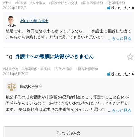
#子供
#加害者
#人身事故
#保険会社との交渉
#損害賠償増額
#慰謝料増額
ることをオススメします。 なお、治療費も損害賠償に含まれますが、
2022年2月2日
役にたった
8
慰謝料など、具体的な損害賠償算定の仕方についても、ご相談なさる
とよいと思います。 お大事になさってください。
村山 大基
弁護士
補足です。 毎日連絡が来て参っているなら、 「弁護士に相談した後で
こちらから連絡します」とだけ返しても良いと思います。
10
弁護士への報酬に納得がいきません
#財産分与
#内縁関係・事実婚
#慰謝料増額
#損害賠償増額
2021年6月30日
役にたった
6
匿名B
弁護士
被請求側の成功報酬が排除額を経済的利益として算定すること自体が
矛盾を孕んでいるので、納得できないお気持ちはごもっともだと思い
ます。 要は依頼者は請求側の主張額がおかしいと思っているからこそ
弁護士を頼んでいて、弁護士も請求側の主張額がおかしいことを主張
しておきながら、成功報酬の請求の段になるとその「おかしい」請求
側の主張額を基準にして排除額を経済的利益として成功報酬を算定す
もっとみる
るのは、二枚舌との誹りを受けても仕方がない面もあるように思いま