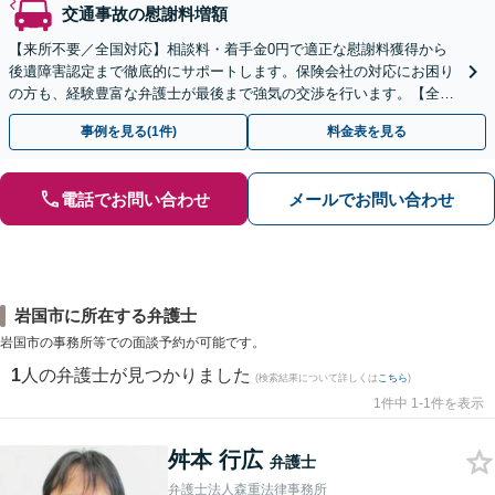
交通事故の慰謝料増額
【来所不要／全国対応】相談料・着手金0円で適正な慰謝料獲得から
後遺障害認定まで徹底的にサポートします。保険会社の対応にお困り
の方も、経験豊富な弁護士が最後まで強気の交渉を行います。【全国
13拠点】お気軽にご相談ください。
事例を見る(1件)
料金表を見る
電話でお問い合わせ
メールでお問い合わせ
岩国市に所在する弁護士
岩国市の事務所等での面談予約が可能です。
1
人の弁護士が見つかりました
(検索結果について詳しくは
こちら
)
1件中 1-1件を表示
舛本 行広
弁護士
弁護士法人森重法律事務所