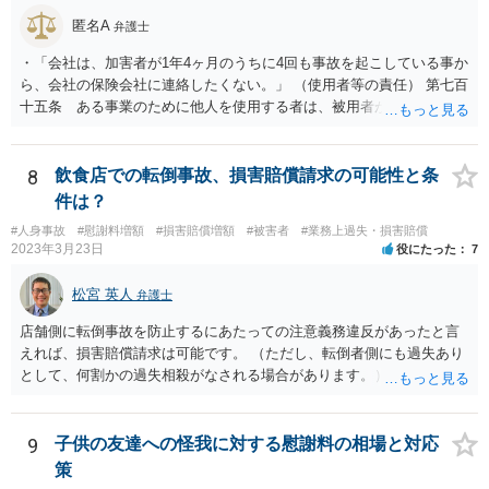
匿名A
弁護士
・「会社は、加害者が1年4ヶ月のうちに4回も事故を起こしている事か
ら、会社の保険会社に連絡したくない。」 （使用者等の責任） 第七百
十五条 ある事業のために他人を使用する者は、被用者がその事業の
執行について第三者に加えた損害を賠償する責任を負う。ただし、使
用者が被用者の選任及びその事業の監督について相当の注意をしたと
き、又は相当の注意をしても損害が生ずべきであったときは、この限
8
飲食店での転倒事故、損害賠償請求の可能性と条
りでない。 会社側の言い分に付き合わず、会社側への請求をお考えな
件は？
さったほうがよろしいかもしれません。加害ドライバーの任意保険が
#人身事故
#慰謝料増額
#損害賠償増額
#被害者
#業務上過失・損害賠償
本件に使えるか、使おうとするかが定かではありませんので。「1年4
2023年3月23日
役にたった
7
ヶ月のうちに4回も事故」の事実は、会社から加害ドライバーへの責任
転嫁のような発言ですが、上記ただし書との関連で言えば、会社側が
松宮 英人
弁護士
「相当の注意」をしていなかった証左でしょう。 今後の対応ですが、
事故証明書を速やかに取得すべきです。 病院で治療を受ける際、第三
店舗側に転倒事故を防止するにあたっての注意義務違反があったと言
者行為による傷病届を出す必要があります。 最終的にどこまで認めら
えれば、損害賠償請求は可能です。 （ただし、転倒者側にも過失あり
れるかという問題はありますが、事故後に事故に関連した支出に関し
として、何割かの過失相殺がなされる場合があります。） 注意義務違
ては、領収書をもらい保存しておきましょう。
反の有無は、当時の個別具体的な事情により判断されます。 例えば、
床材等の性質、清掃により濡れるなどしてどの程度滑りやすくなって
いたか（清掃の仕方）、当日の天候、店内の混雑具合や客の動線、店
9
子供の友達への怪我に対する慰謝料の相場と対応
員による注意喚起の有無、過去に同様の事故があったか否か…などな
策
ど、様々な要素を見ていく必要があります。 一度弁護士にご相談され