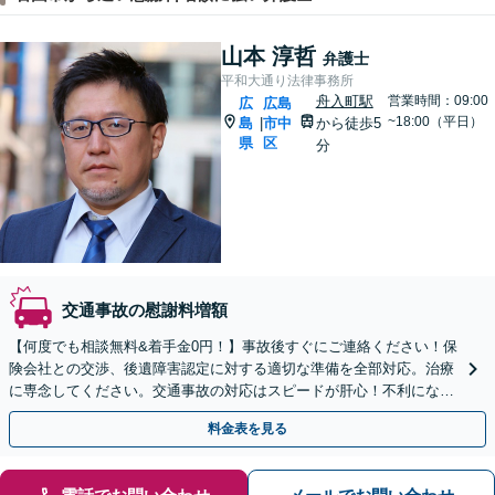
山本 淳哲
弁護士
平和大通り法律事務所
舟入町駅
営業時間：09:00
広
広島
~18:00（平日）
島
市中
から徒歩5
|
県
区
分
交通事故の慰謝料増額
【何度でも相談無料&着手金0円！】事故後すぐにご連絡ください！保
険会社との交渉、後遺障害認定に対する適切な準備を全部対応。治療
に専念してください。交通事故の対応はスピードが肝心！不利になら
ないよう全力でサポートします。【舟入町駅5分】
料金表を見る