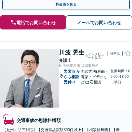
めにご相談ください【初回相談・着手金無料】
料金表を見る
電話でお問い合わせ
メールでお問い合わせ
川波 晃生
福岡県
インタビュ
ーを見る
弁護士
Hi法律事務所 福岡事務所
営業時間：0
岩国市
か
面談方法(対面・
らも相談
電話・ビデオな
9:00~18:00
受付中
ど)は応相談
（平日）
交通事故の慰謝料増額
【九州エリア対応】【交通事故実績300件以上】【相談料無料】【着