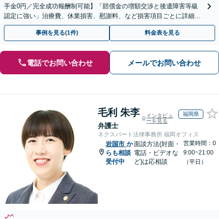
手金0円／完全成功報酬制可能】「賠償金の増額交渉と後遺障害等級
認定に強い」治療費、休業損害、慰謝料、など損害項目ごとに詳細な
検討を行い、適正な賠償額を確保できるよう全力で対応
事例を見る(1件)
料金表を見る
電話でお問い合わせ
メールでお問い合わせ
毛利 朱李
福岡県
インタビュ
ーを見る
弁護士
ネクスパート法律事務所 福岡オフィス
営業時間：0
岩国市
か
面談方法(対面・
らも相談
電話・ビデオな
9:00~21:00
受付中
ど)は応相談
（平日）