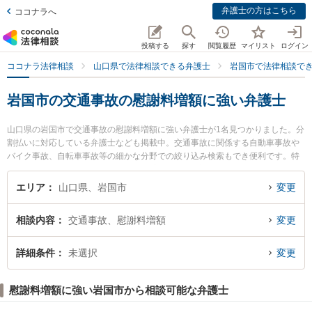
弁護士の方はこちら
ココナラへ
投稿する
探す
閲覧履歴
マイリスト
ログイン
ココナラ法律相談
山口県で法律相談できる弁護士
岩国市で法律相談で
岩国市の交通事故の慰謝料増額に強い弁護士
山口県の岩国市で交通事故の慰謝料増額に強い弁護士が1名見つかりました。分
割払いに対応している弁護士なども掲載中。交通事故に関係する自動車事故や
バイク事故、自転車事故等の細かな分野での絞り込み検索もでき便利です。特
に弁護士法人森重法律事務所の舛本 行広弁護士のプロフィール情報や弁護士費
用、強みなどが注目されています。『岩国市で土日や夜間に発生した交通事故
エリア
山口県、岩国市
変更
の慰謝料増額のトラブルを今すぐに弁護士に相談したい』『交通事故の慰謝料
増額のトラブル解決の実績豊富な近くの弁護士を検索したい』『初回相談無料
相談内容
交通事故、慰謝料増額
変更
で交通事故の慰謝料増額を法律相談できる岩国市内の弁護士に相談予約した
い』などでお困りの相談者さんにおすすめです。
詳細条件
未選択
変更
慰謝料増額に強い岩国市から相談可能な弁護士