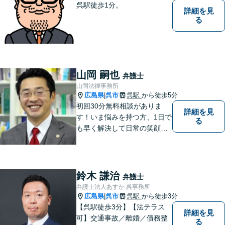
呉駅徒歩1分。
詳細を見
る
山岡 嗣也
弁護士
山岡法律事務所
広島県
呉市
呉駅
から徒歩5分
|
初回30分無料相談がありま
詳細を見
す！いま悩みを持つ方、1日で
る
も早く解決して日常の笑顔を
取り戻しましょう！離婚問
題、交通事故、借金債務整
理、相続などに注力しつつ、
個人様・法人様の問題に幅広
鈴木 謙治
弁護士
く対応しています。
弁護士法人あすか 呉事務所
広島県
呉市
呉駅
から徒歩3分
|
【呉駅徒歩3分】【法テラス
詳細を見
可】交通事故／離婚／債務整
る