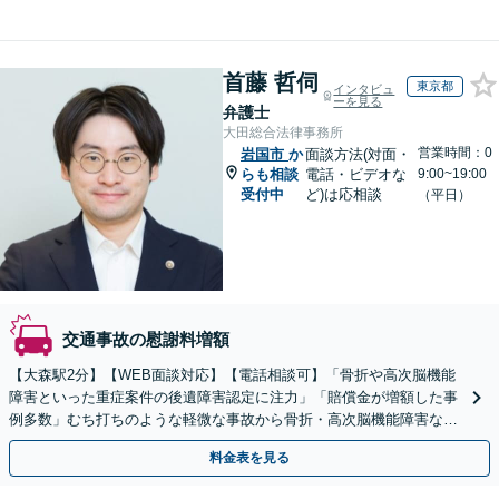
首藤 哲伺
東京都
インタビュ
ーを見る
弁護士
大田総合法律事務所
営業時間：0
岩国市
か
面談方法(対面・
らも相談
電話・ビデオな
9:00~19:00
受付中
ど)は応相談
（平日）
交通事故の慰謝料増額
【大森駅2分】【WEB面談対応】【電話相談可】「骨折や高次脳機能
障害といった重症案件の後遺障害認定に注力」「賠償金が増額した事
例多数」むち打ちのような軽微な事故から骨折・高次脳機能障害など
の重症事故まで、事故の規模に関わらず対応いたします
料金表を見る