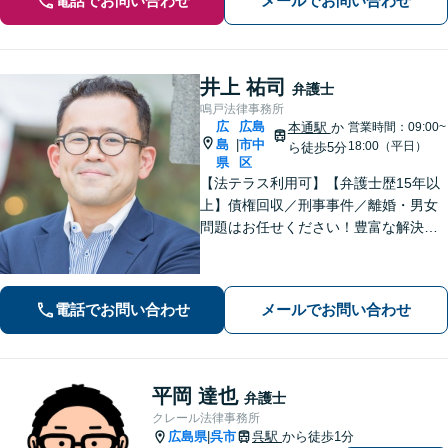
電話でお問い合わせ
メールでお問い合わせ
井上 祐司
弁護士
鳴戸法律事務所
広
広島
本通駅
か
営業時間：09:00~
島
市中
|
18:00（平日）
ら徒歩5分
県
区
【法テラス利用可】【弁護士歴15年以
上】債権回収／刑事事件／離婚・男女
問題はお任せください！豊富な解決実
績と弁護士経験を活かした、的確でス
ムーズな対応が持ち味です【子連れ相
談】【完全個室相談】【休日・夜間対
電話でお問い合わせ
メールでお問い合わせ
応可】【本通駅5分】
平岡 達也
弁護士
クレール法律事務所
広島県
呉市
呉駅
から徒歩1分
|