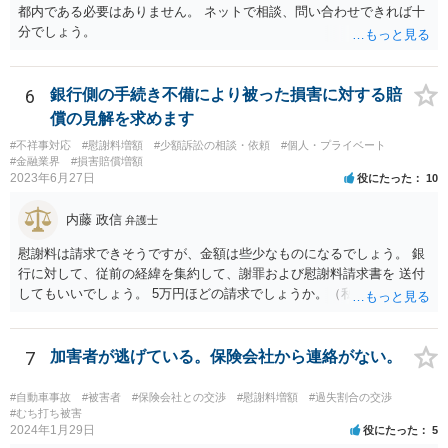
都内である必要はありません。 ネットで相談、問い合わせできれば十
分でしょう。
6
銀行側の手続き不備により被った損害に対する賠
償の見解を求めます
#不祥事対応
#慰謝料増額
#少額訴訟の相談・依頼
#個人・プライベート
#金融業界
#損害賠償増額
2023年6月27日
役にたった
10
内藤 政信
弁護士
慰謝料は請求できそうですが、金額は些少なものになるでしょう。 銀
行に対して、従前の経緯を集約して、謝罪および慰謝料請求書を 送付
してもいいでしょう。 5万円ほどの請求でしょうか。（私見）
7
加害者が逃げている。保険会社から連絡がない。
#自動車事故
#被害者
#保険会社との交渉
#慰謝料増額
#過失割合の交渉
#むち打ち被害
2024年1月29日
役にたった
5