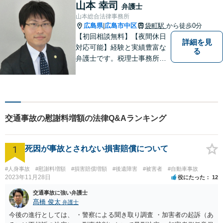
件を多く取り扱っておりま
山本 幸司
弁護士
す。お気軽に問い合わせくだ
山本総合法律事務所
さい。
広島県
広島市中区
袋町駅
から徒歩0分
|
【初回相談無料】【夜間休日
詳細を見
対応可能】経験と実績豊富な
る
弁護士です。税理士事務所と
協働し、税務面も踏まえた対
応をいたします。困っている
方を助けることが弁護士とし
ての一番の喜びです。依頼者
の方の気持ちに寄り添い誠実
交通事故の慰謝料増額の法律Q&Aランキング
に対応することを心がけてい
ます。
1
死因が事故とされない損害賠償について
#人身事故
#慰謝料増額
#損害賠償増額
#後遺障害
#被害者
#自動車事故
2023年11月28日
役にたった
12
交通事故に強い弁護士
髙橋 俊太
弁護士
今後の進行としては、 ・警察による聞き取り調査 ・加害者の起訴（あ