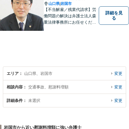
山口県
岩国市
|
【不当解雇／残業代請求】労
詳細を見
働問題の解決は弁護士法人森
る
重法律事務所にお任せくださ
い
エリア
山口県、岩国市
変更
相談内容
交通事故、慰謝料増額
変更
詳細条件
未選択
変更
岩国市から近い慰謝料増額に強い弁護士