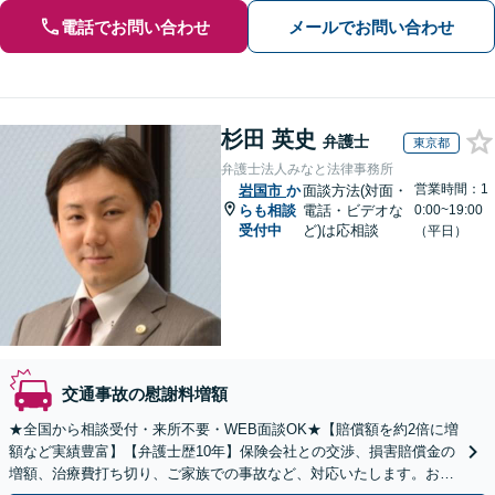
電話でお問い合わせ
メールでお問い合わせ
杉田 英史
弁護士
東京都
弁護士法人みなと法律事務所
営業時間：1
岩国市
か
面談方法(対面・
らも相談
電話・ビデオな
0:00~19:00
受付中
ど)は応相談
（平日）
交通事故の慰謝料増額
★全国から相談受付・来所不要・WEB面談OK★【賠償額を約2倍に増
額など実績豊富】【弁護士歴10年】保険会社との交渉、損害賠償金の
増額、治療費打ち切り、ご家族での事故など、対応いたします。お早