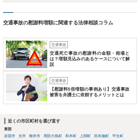
す。 ですので、被請求側の弁護士は、タイムチャージを併用したり、
対応継続月毎に報酬を受けたり、出廷日当で調整したり、できるだけ
排除額ベースの成功報酬の割合を落としていった方が良いようにも思
いますが、そうなってくると弁護士に勝訴インセンティブが働きにく
交通事故の慰謝料増額に関連する法律相談コラム
くなるのがなかなか難しいところです。 二枚舌を避けつつ、勝訴イン
センティブも確保するためには、請求側の主張額を鵜呑みにした排除
額ベースとするのではなく、弁護士として反対の立場であれば、２～
交通事故
３割くらいの確率で認められそうな金額がいくらくらいかを提示した
上で、そこからの排除額ベースとすることも考えられますが、それだ
交通死亡事故の慰謝料の金額・相場と
は？増額見込みのあるケースについて解
と弱気な弁護士だと思われたり、先生は私の主張を分かってくれてい
説
ないと目くじらを立てる依頼者もいそうなので、やはり難点がありま
す。 個人的には、着手金の割合を高めて、タイムチャージ併用型にし
たり、長期化した場合は追加着手金を請求できるようにしたりして最
交通事故
悪排除額ベースの成功報酬はもらえなくても気にしないというのが良
【慰謝料5倍増額の事例あり】交通事故
いように思っています。 いずれにせよ、どういう形をとるにせよ、支
被害を弁護士に依頼するメリットとは
払う報酬額はあまり変わらないと思いますので、そのとおりに支払っ
ても損にはならないはずです。 基本的に弁護士に1時間動いてもらう
場合の相場は税抜2万円くらいですので、あなたの事件に50時間以上費
やしているのであれば排除額ベースの成功報酬が支払われないと弁護
近くの市区町村を選び直す
士にとっては割りの悪い事件ということになるかと存じます。
東部
岩国市
光市
柳井市
周防大島町
和木町
上関町
田布施町
平生町