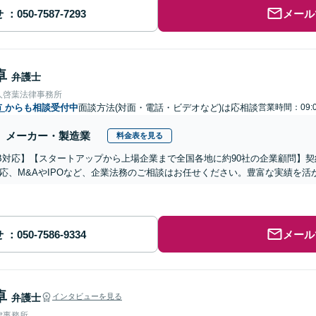
せ
メール
卓
弁護士
人啓葉法律事務所
市
からも相談受付中
面談方法(対面・電話・ビデオなど)は応相談
営業時間：09:0
メーカー・製造業
料金表を見る
B対応】【スタートアップから上場企業まで全国各地に約90社の企業顧問】
応、M&AやIPOなど、企業法務のご相談はお任せください。豊富な実績を
せ
メール
卓
弁護士
インタビューを見る
律事務所