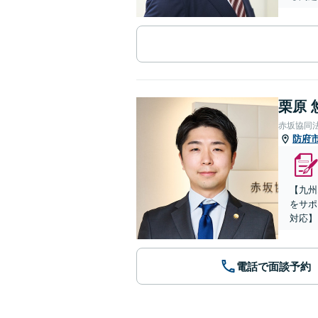
栗原 
赤坂協同
防府
【九州
をサポ
対応】
電話で面談予約