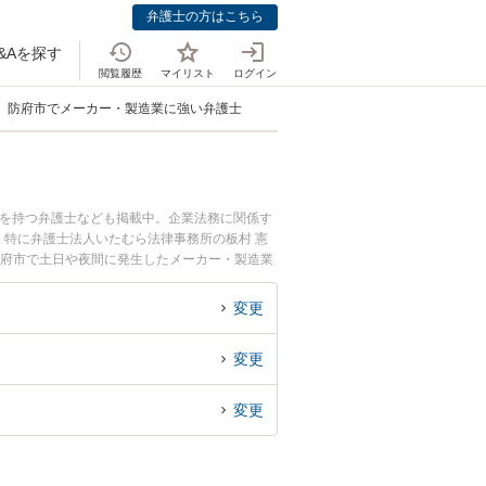
弁護士の方はこちら
&Aを探す
閲覧履歴
マイリスト
ログイン
防府市でメーカー・製造業に強い弁護士
例を持つ弁護士なども掲載中。企業法務に関係す
特に弁護士法人いたむら法律事務所の板村 憲
防府市で土日や夜間に発生したメーカー・製造業
相談無料でメーカー・製造業を法律相談できる防
変更
変更
変更