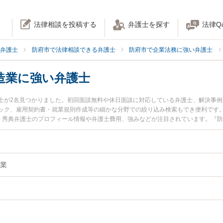
法律相談を投稿する
弁護士を探す
法律Q
弁護士
防府市で法律相談できる弁護士
防府市で企業法務に強い弁護士
造業に強い弁護士
士が2名見つかりました。初回面談無料や休日面談に対応している弁護士、解決事
ック、雇用契約書・就業規則作成等の細かな分野での絞り込み検索もでき便利です。
宮嵜 秀典弁護士のプロフィール情報や弁護士費用、強みなどが注目されています。『
メーカー・製造業のトラブル解決の実績豊富な近くの弁護士を検索したい』『初回
りの相談者さんにおすすめです。
業