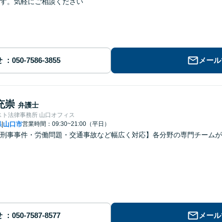
す。気軽にご相談ください
せ
メール
充崇
弁護士
スト法律事務所 山口オフィス
県
山口市
営業時間：09:30~21:00（平日）
|
刑事事件・労働問題・交通事故など幅広く対応】各分野の専門チームが
せ
メール