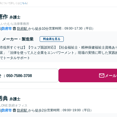
果について詳しくは
こちら
)
憲作
弁護士
人いたむら法律事務所
県
防府市
防府駅
から徒歩10分
営業時間：09:00~17:30（平日）
|
メーカー・製造業
料金表を見る
市役所すぐそば】【ウェブ面談対応】【社会福祉士・精神保健福祉士資格あ
富」「法律を使って人と企業をエンパワーメント」現場の実情に即した実践
でトータルサポート
せ
メール
秀典
弁護士
ONE 防府オフィス
県
防府市
防府駅
から徒歩2分
営業時間：09:00~19:00（平日）
|