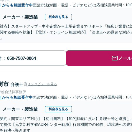
市
からも相談受付中
面談方法(対面・電話・ビデオなど)は応相談
営業時間：10:0
メーカー・製造業
料金表を見る
対応】スタートアップ・中小企業から上場企業までサポート「幅広い業界に
関する書籍を執筆】【電話・オンライン相談対応】「法改正への迅速な対応
」
せ
メール
樹市
弁護士
インタビューを見る
ア総合法律事務所
市
からも相談受付中
面談方法(対面・電話・ビデオなど)は応相談
営業時間：10:0
メーカー・製造業
料金表を見る
契約：関東エリア対応】【初回無料】【知的財産に強い】弁理士等と連携し
で提供【元文部科学省ADRセンター勤務】行政機関での経験、環境法への豊
を解決へ導きます