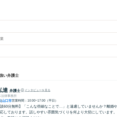
業
強い弁護士
弘達
弁護士
インタビューを見る
ベ法律事務所
県
山口市
営業時間：10:00~17:00（平日）
|
談60分無料】「こんな些細なことで…」と遠慮していませんか？離婚
応しております。話しやすい雰囲気づくりを何より大切にしています。