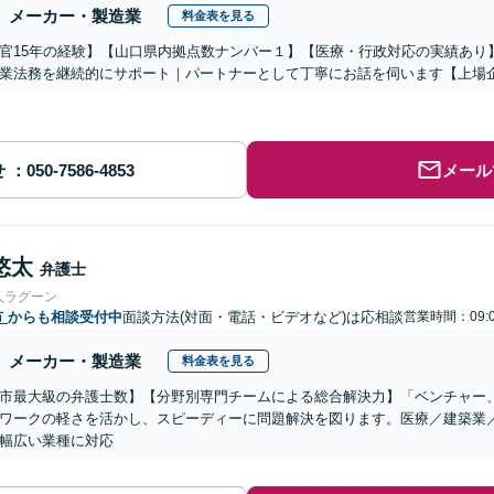
メーカー・製造業
料金表を見る
官15年の経験】【山口県内拠点数ナンバー１】【医療・行政対応の実績あり
業法務を継続的にサポート｜パートナーとして丁寧にお話を伺います【上場
せ
メール
悠太
弁護士
人ラグーン
市
からも相談受付中
面談方法(対面・電話・ビデオなど)は応相談
営業時間：09:0
メーカー・製造業
料金表を見る
市最大級の弁護士数】【分野別専門チームによる総合解決力】「ベンチャー
ワークの軽さを活かし、スピーディーに問題解決を図ります。医療／建築業
幅広い業種に対応