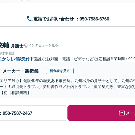
電話でお問い合わせ
悠輔
弁護士
インタビューを見る
法律事務所
市
からも相談受付中
面談方法(対面・電話・ビデオなど)は応相談
営業時間：09:0
メーカー・製造業
料金表を見る
エリア対応】創設40年の歴史ある事務所。九州出身の弁護士として、九州の
ート！取引先トラブル／契約書作成／社内トラブル／顧問契約等。豊富な実
【初回相談無料】
メー