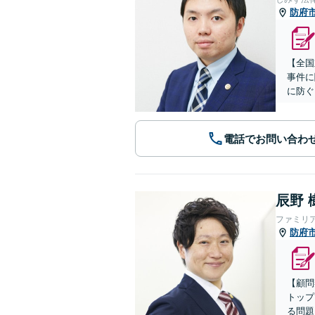
防府
【全国
事件に
に防ぐ
電話でお問い合わ
辰野 
ファミリ
防府
【顧問
トップ
る問題