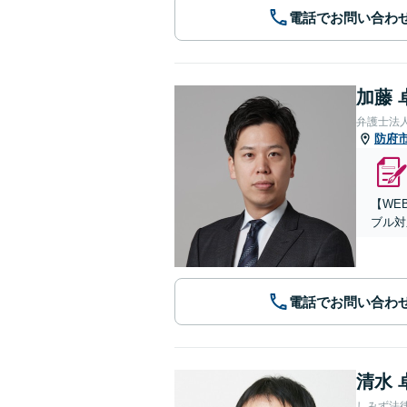
電話でお問い合わ
加藤 
弁護士法
防府
【WE
ブル対
電話でお問い合わ
清水 
しみず法