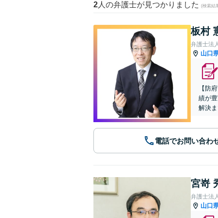
2
人の弁護士が見つかりました
(検索結
板村 
弁護士法
山口
【防府
績が豊
解決ま
電話でお問い合わ
宮嵜 
弁護士法人
山口