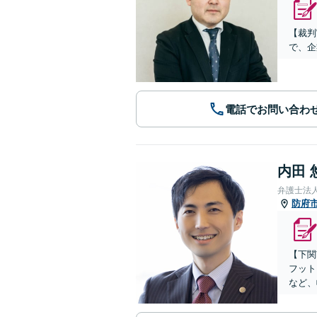
【裁判
で、企
電話でお問い合わ
内田 
弁護士法
防府
【下関
フット
など、